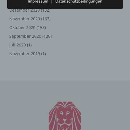
Januar 2021
(192)
Impressum
|
Datenschutzbedingungen
Internetseite nutzerfreundlichere Services bereitstellen,
Dezember 2020
(182)
die ohne die Cookie-Setzung nicht möglich wären.
November 2020
(163)
Mittels eines Cookies können die Informationen und
Angebote auf unserer Internetseite im Sinne des
Oktober 2020
(158)
Benutzers optimiert werden. Cookies ermöglichen uns,
September 2020
(138)
wie bereits erwähnt, die Benutzer unserer Internetseite
Juli 2020
(1)
wiederzuerkennen. Zweck dieser Wiedererkennung ist
es, den Nutzern die Verwendung unserer Internetseite
November 2019
(1)
zu erleichtern. Der Benutzer einer Internetseite, die
Cookies verwendet, muss beispielsweise nicht bei jedem
Besuch der Internetseite erneut seine Zugangsdaten
eingeben, weil dies von der Internetseite und dem auf
dem Computersystem des Benutzers abgelegten Cookie
übernommen wird. Ein weiteres Beispiel ist das Cookie
eines Warenkorbes im Online-Shop. Der Online-Shop
merkt sich die Artikel, die ein Kunde in den virtuellen
Warenkorb gelegt hat, über ein Cookie.
Die betroffene Person kann die Setzung von Cookies
durch unsere Internetseite jederzeit mittels einer