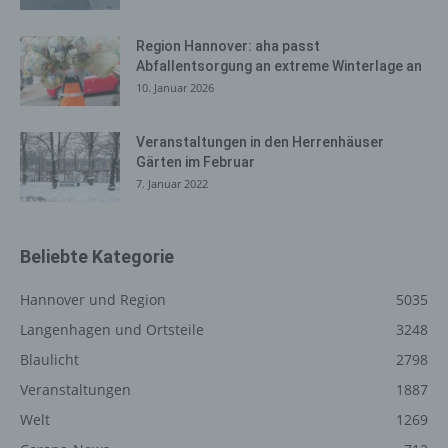
System verwendete Betriebssystem, (3) die
Internetseite, von welcher ein zugreifendes System auf
Region Hannover: aha passt
unsere Internetseite gelangt (sogenannte Referrer), (4)
Abfallentsorgung an extreme Winterlage an
die Unterwebseiten, welche über ein zugreifendes
10. Januar 2026
System auf unserer Internetseite angesteuert werden,
(5) das Datum und die Uhrzeit eines Zugriffs auf die
Veranstaltungen in den Herrenhäuser
Internetseite, (6) eine Internet-Protokoll-Adresse (IP-
Gärten im Februar
Adresse), (7) der Internet-Service-Provider des
7. Januar 2022
zugreifenden Systems und (8) sonstige ähnliche Daten
und Informationen, die der Gefahrenabwehr im Falle von
Angriffen auf unsere informationstechnologischen
Beliebte Kategorie
Systeme dienen.
Bei der Nutzung dieser allgemeinen Daten und
Hannover und Region
5035
Informationen ziehen wird keine Rückschlüsse auf die
Langenhagen und Ortsteile
3248
betroffene Person. Diese Informationen werden vielmehr
benötigt, um (1) die Inhalte unserer Internetseite korrekt
Blaulicht
2798
auszuliefern, (2) die Inhalte unserer Internetseite sowie
Veranstaltungen
1887
die Werbung für diese zu optimieren, (3) die dauerhafte
Welt
1269
Funktionsfähigkeit unserer informationstechnologischen
Systeme und der Technik unserer Internetseite zu