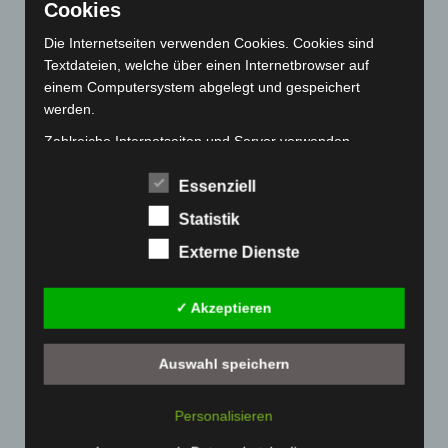
April 2022
(198)
Cookies
März 2022
(221)
Die Internetseiten verwenden Cookies. Cookies sind
Februar 2022
(189)
Textdateien, welche über einen Internetbrowser auf
einem Computersystem abgelegt und gespeichert
Januar 2022
(190)
werden.
Dezember 2021
(204)
Zahlreiche Internetseiten und Server verwenden
November 2021
(215)
Cookies. Viele Cookies enthalten eine sogenannte
Oktober 2021
(171)
Cookie-ID. Eine Cookie-ID ist eine eindeutige Kennung
Essenziell
des Cookies. Sie besteht aus einer Zeichenfolge, durch
September 2021
(180)
Statistik
welche Internetseiten und Server dem konkreten
August 2021
(154)
Internetbrowser zugeordnet werden können, in dem das
Externe Dienste
Juli 2021
(213)
Cookie gespeichert wurde. Dies ermöglicht es den
besuchten Internetseiten und Servern, den individuellen
Juni 2021
(198)
✓ Akzeptieren
Browser der betroffenen Person von anderen
Mai 2021
(200)
Internetbrowsern, die andere Cookies enthalten, zu
April 2021
(163)
unterscheiden. Ein bestimmter Internetbrowser kann
Auswahl speichern
über die eindeutige Cookie-ID wiedererkannt und
März 2021
(228)
identifiziert werden.
Personalisieren
Februar 2021
(189)
Durch den Einsatz von Cookies kann den Nutzern dieser