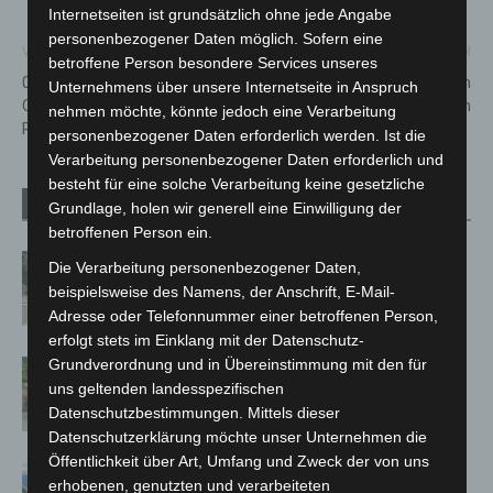
Internetseiten ist grundsätzlich ohne jede Angabe
personenbezogener Daten möglich. Sofern eine
Vorheriger Artikel
Nächster Artikel
betroffene Person besondere Services unseres
05.08.2021 – Update zu den
Hannover-Mitte: Randaliererin
Unternehmens über unsere Internetseite in Anspruch
Covid-19 Neuinfektionen in der
beschädigt Funkstreifenwagen
nehmen möchte, könnte jedoch eine Verarbeitung
Region Hannover
personenbezogener Daten erforderlich werden. Ist die
Verarbeitung personenbezogener Daten erforderlich und
besteht für eine solche Verarbeitung keine gesetzliche
Verwandte Artikel
Mehr vom Autor
Grundlage, holen wir generell eine Einwilligung der
betroffenen Person ein.
Brand im „Haus der Begegnung“ in
Die Verarbeitung personenbezogener Daten,
Neuwarmbüchen schnell eingedämmt
beispielsweise des Namens, der Anschrift, E-Mail-
Adresse oder Telefonnummer einer betroffenen Person,
erfolgt stets im Einklang mit der Datenschutz-
Grundverordnung und in Übereinstimmung mit den für
Region Hannover: 21 neue
uns geltenden landesspezifischen
Notfallsanitäter starten beim Roten
Datenschutzbestimmungen. Mittels dieser
Kreuz
Datenschutzerklärung möchte unser Unternehmen die
Öffentlichkeit über Art, Umfang und Zweck der von uns
Mann läuft mit Hockeyschläger über
erhobenen, genutzten und verarbeiteten