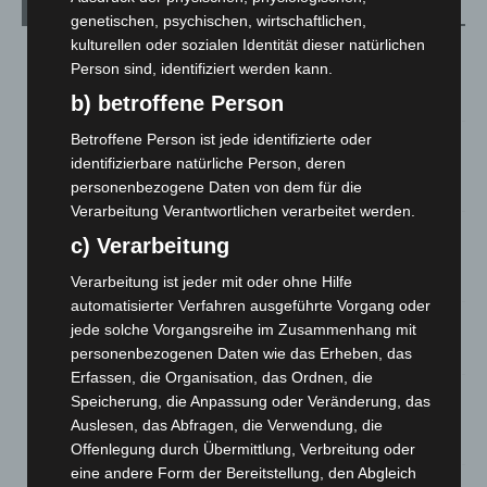
Aktuelle Beiträge
genetischen, psychischen, wirtschaftlichen,
kulturellen oder sozialen Identität dieser natürlichen
Brand im „Haus der Begegnung“ in Neuwarmbüchen schnell
Person sind, identifiziert werden kann.
eingedämmt
6. August 2026
b) betroffene Person
Betroffene Person ist jede identifizierte oder
Region Hannover: 21 neue Notfallsanitäter starten beim
identifizierbare natürliche Person, deren
Roten Kreuz
personenbezogene Daten von dem für die
5. August 2026
Verarbeitung Verantwortlichen verarbeitet werden.
Mann läuft mit Hockeyschläger über A7 – Polizei sucht
c) Verarbeitung
Zeugen
5. August 2026
Verarbeitung ist jeder mit oder ohne Hilfe
automatisierter Verfahren ausgeführte Vorgang oder
Celle: Mensch stirbt bei Bagger-Unfall auf Baustelle
jede solche Vorgangsreihe im Zusammenhang mit
5. August 2026
personenbezogenen Daten wie das Erheben, das
Erfassen, die Organisation, das Ordnen, die
Gasleitung bei McDonald’s-Umbau in Langenhagen
Speicherung, die Anpassung oder Veränderung, das
beschädigt
Auslesen, das Abfragen, die Verwendung, die
5. August 2026
Offenlegung durch Übermittlung, Verbreitung oder
eine andere Form der Bereitstellung, den Abgleich