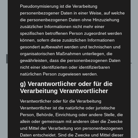
Menschen
2
Pseudonymisierung ist die Verarbeitung
personenbezogener Daten in einer Weise, auf welche
Über uns
1
die personenbezogenen Daten ohne Hinzuziehung
Veranstaltungen
1.887
zusätzlicher Informationen nicht mehr einer
Welt
1.269
spezifischen betroffenen Person zugeordnet werden
können, sofern diese zusätzlichen Informationen
gesondert aufbewahrt werden und technischen und
organisatorischen Maßnahmen unterliegen, die
Archiv
gewährleisten, dass die personenbezogenen Daten
nicht einer identifizierten oder identifizierbaren
August 2026
(10)
natürlichen Person zugewiesen werden.
Juli 2026
(73)
g) Verantwortlicher oder für die
Verarbeitung Verantwortlicher
Juni 2026
(139)
Mai 2026
(99)
Verantwortlicher oder für die Verarbeitung
Verantwortlicher ist die natürliche oder juristische
April 2026
(99)
Person, Behörde, Einrichtung oder andere Stelle, die
März 2026
(115)
allein oder gemeinsam mit anderen über die Zwecke
Februar 2026
(109)
und Mittel der Verarbeitung von personenbezogenen
Daten entscheidet. Sind die Zwecke und Mittel dieser
Januar 2026
(122)