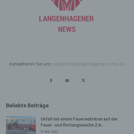
entsprechenden Einstellung des genutzten
Internetbrowsers verhindern und damit der Setzung von
Cookies dauerhaft widersprechen. Ferner können
bereits gesetzte Cookies jederzeit über einen
Internetbrowser oder andere Softwareprogramme
gelöscht werden. Dies ist in allen gängigen
Internetbrowsern möglich. Deaktiviert die betroffene
Person die Setzung von Cookies in dem genutzten
Internetbrowser, sind unter Umständen nicht alle
Funktionen unserer Internetseite vollumfänglich nutzbar.
Kontaktieren Sie uns:
redaktion@langenhagener-news.de
Erfassung von allgemeinen Daten
und Informationen
Die Internetseite erfasst mit jedem Aufruf der
Internetseite durch eine betroffene Person oder ein
Beliebte Beiträge
automatisiertes System eine Reihe von allgemeinen
Daten und Informationen. Diese allgemeinen Daten und
Informationen werden in den Logfiles des Servers
Unfall mit einem Feuerwehrkran auf der
gespeichert. Erfasst werden können die (1) verwendeten
Feuer- und Rettungswache 2 in...
Browsertypen und Versionen, (2) das vom zugreifenden
9. Mai 2022