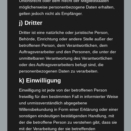
Unionsrecht oder dem Recht der Mitgliedstaaten
möglicherweise personenbezogene Daten erhalten,
September 2024
(112)
gelten jedoch nicht als Empfänger.
August 2024
(107)
j) Dritter
Juli 2024
(89)
Dritter ist eine natürliche oder juristische Person,
Juni 2024
(107)
Behörde, Einrichtung oder andere Stelle außer der
Mai 2024
(149)
betroffenen Person, dem Verantwortlichen, dem
April 2024
(102)
Auftragsverarbeiter und den Personen, die unter der
unmittelbaren Verantwortung des Verantwortlichen
März 2024
(103)
oder des Auftragsverarbeiters befugt sind, die
Februar 2024
(103)
personenbezogenen Daten zu verarbeiten.
Januar 2024
(111)
k) Einwilligung
Dezember 2023
(130)
Einwilligung ist jede von der betroffenen Person
November 2023
(130)
freiwillig für den bestimmten Fall in informierter Weise
und unmissverständlich abgegebene
Oktober 2023
(114)
Willensbekundung in Form einer Erklärung oder einer
September 2023
(133)
sonstigen eindeutigen bestätigenden Handlung, mit
August 2023
(134)
der die betroffene Person zu verstehen gibt, dass sie
mit der Verarbeitung der sie betreffenden