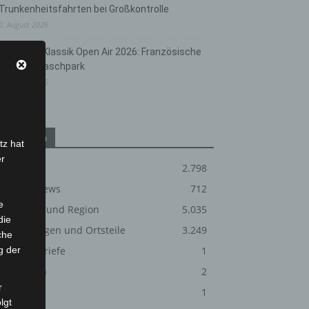
Trunkenheitsfahrten bei Großkontrolle
2. August 2026
Hannover Klassik Open Air 2026: Französische
Oper im Maschpark
2. August 2026
Kategorien
tz hat
er
Blaulicht
2.798
Corona-News
712
e
Hannover und Region
5.035
die
Langenhagen und Ortsteile
3.249
che
g der
Leserbriefe
1
Menschen
2
r
Über uns
1
lgt