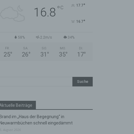
°
17.7
°
C
16.8
°
16.7
58%
2.2m/s
34%
FR.
SA.
SO.
MO.
DI.
25
°
26
°
31
°
35
°
17
°
Aktuelle Beiträge
Brand im „Haus der Begegnung“ in
Neuwarmbüchen schnell eingedämmt
6. August 2026