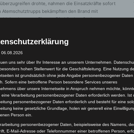
berzugreifen drohte, nahmen die Einsatzkräfte sofort
hn Atemschutztrupps bekämpften den Brand mit
Drehleiter kam zum Einsatz. Die Löschmaßnahmen
iten zogen sich jedoch noch bis ca. 06:30 hin. Um ein
ie Feuerwehr die ausgebrannten Anhänger mit
enschutzerklärung
atz der Feuerwehr konnte eine Brandausbreitung auf
äfte zwar verhindert werden, die Geisterbahn wurde
: 06.08.2026
euen uns sehr über Ihr Interesse an unserem Unternehmen. Datenschu
besonders hohen Stellenwert für die Geschäftsleitung. Eine Nutzung d
eschätzt. Glücklicherweise waren keine Verletzten zu
etseiten ist grundsätzlich ohne jede Angabe personenbezogener Daten
tzstelle die Ermittlungen zur Brandursache
h. Sofern eine betroffene Person besondere Services unseres
t waren mit 18 Fahrzeugen und 44 Einsatzkräften
nehmens über unsere Internetseite in Anspruch nehmen möchte, könnt
 eine Verarbeitung personenbezogener Daten erforderlich werden. Ist 
eitung personenbezogener Daten erforderlich und besteht für eine sol
eitung keine gesetzliche Grundlage, holen wir generell eine Einwilligun
fenen Person ein.
rarbeitung personenbezogener Daten, beispielsweise des Namens, de
ift, E-Mail-Adresse oder Telefonnummer einer betroffenen Person, erfo