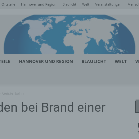
Ortsteile
Hannover und Region
Blaulicht
Welt
Veranstaltungen
Mensc
EILE
HANNOVER UND REGION
BLAULICHT
WELT
V
r Geisterbahn
en bei Brand einer