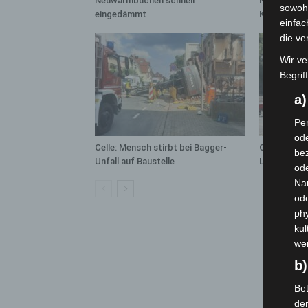
Neuwarmbüchen schnell
Notfallsani
sowohl
eingedämmt
Kreuz
einfac
die ve
Wir ve
Begrif
a
Per
ode
Celle: Mensch stirbt bei Bagger-
Gasleitung 
bez
Unfall auf Baustelle
Langenhage
ode
Na
od
phy
kul
we
b)
Bet
de