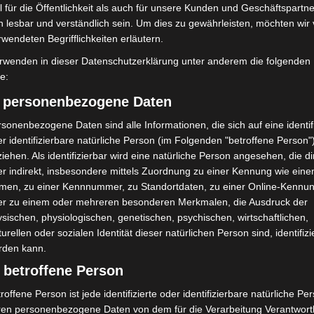
täter starten beim Roten
A7 – Polizei sucht Zeugen
 für die Öffentlichkeit als auch für unsere Kunden und Geschäftspartne
h lesbar und verständlich sein. Um dies zu gewährleisten, möchten wir
rwendeten Begrifflichkeiten erläutern.
rwenden in dieser Datenschutzerklärung unter anderem die folgenden
fe:
) personenbezogene Daten
sonenbezogene Daten sind alle Informationen, die sich auf eine identifi
r identifizierbare natürliche Person (im Folgenden "betroffene Person"
bei McDonald’s-Umbau in
Anklage nach Abschaltung von
iehen. Als identifizierbar wird eine natürliche Person angesehen, die di
n beschädigt
„Archetyp Market“ erhoben
r indirekt, insbesondere mittels Zuordnung zu einer Kennung wie ein
men, zu einer Kennnummer, zu Standortdaten, zu einer Online-Kennu
er zu einem oder mehreren besonderen Merkmalen, die Ausdruck der
sischen, physiologischen, genetischen, psychischen, wirtschaftlichen,
turellen oder sozialen Identität dieser natürlichen Person sind, identifizi
rden kann.
 betroffene Person
roffene Person ist jede identifizierte oder identifizierbare natürliche Pe
ren personenbezogene Daten von dem für die Verarbeitung Verantwort