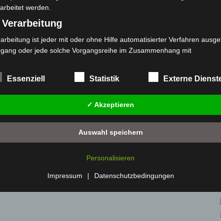
arbeitet werden.
 Verarbeitung
arbeitung ist jeder mit oder ohne Hilfe automatisierter Verfahren ausge
rgang oder jede solche Vorgangsreihe im Zusammenhang mit
rsonenbezogenen Daten wie das Erheben, das Erfassen, die Organisat
s Ordnen, die Speicherung, die Anpassung oder Veränderung, das Aus
Essenziell
Statistik
Externe Dienst
 Abfragen, die Verwendung, die Offenlegung durch Übermittlung, Verb
r eine andere Form der Bereitstellung, den Abgleich oder die Verknüp
✓ Akzeptieren
 Einschränkung, das Löschen oder die Vernichtung.
) Einschränkung der Verarbeitung
Auswahl speichern
schränkung der Verarbeitung ist die Markierung gespeicherter
sonenbezogener Daten mit dem Ziel, ihre künftige Verarbeitung
Personalisieren
nzuschränken.
 Profiling
Impressum
|
Datenschutzbedingungen
filing ist jede Art der automatisierten Verarbeitung personenbezogener
ten, die darin besteht, dass diese personenbezogenen Daten verwend
den, um bestimmte persönliche Aspekte, die sich auf eine natürliche 