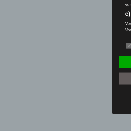
ver
c)
Ver
Vo
pe
da
das
ode
die
d
Ein
per
ei
e)
Pro
Da
wer