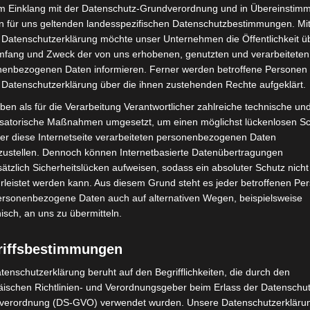
im Einklang mit der Datenschutz-Grundverordnung und in Übereinstim
n für uns geltenden landesspezifischen Datenschutzbestimmungen. Mit
 Datenschutzerklärung möchte unser Unternehmen die Öffentlichkeit ü
mfang und Zweck der von uns erhobenen, genutzten und verarbeiteten
enbezogenen Daten informieren. Ferner werden betroffene Personen 
Nächster Artikel
 Datenschutzerklärung über die ihnen zustehenden Rechte aufgeklärt.
Vertreter der Gastronomie treffen sich zum
öffentlichen Gespräch auf dem Opernplatz
ben als für die Verarbeitung Verantwortlicher zahlreiche technische un
isatorische Maßnahmen umgesetzt, um einen möglichst lückenlosen S
er diese Internetseite verarbeiteten personenbezogenen Daten
zustellen. Dennoch können Internetbasierte Datenübertragungen
ätzlich Sicherheitslücken aufweisen, sodass ein absoluter Schutz nicht
leistet werden kann. Aus diesem Grund steht es jeder betroffenen Pe
personenbezogene Daten auch auf alternativen Wegen, beispielsweise
nisch, an uns zu übermitteln.
riffsbestimmungen
tenschutzerklärung beruht auf den Begrifflichkeiten, die durch den
ischen Richtlinien- und Verordnungsgeber beim Erlass der Datenschut
over: 21 neue
Mann läuft mit Hockeyschläger über
verordnung (DS-GVO) verwendet wurden. Unsere Datenschutzerklärun