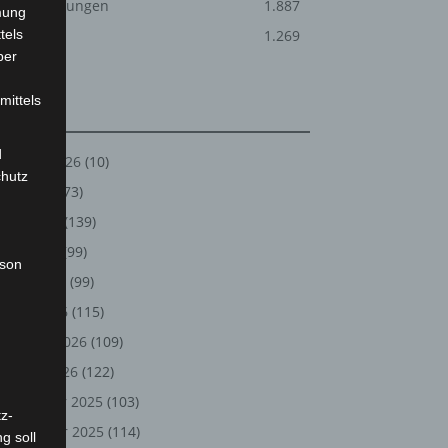
Veranstaltungen
1.887
mung
tels
Welt
1.269
ber
mittels
Archiv
d
August 2026
(10)
chutz
Juli 2026
(73)
Juni 2026
(139)
Mai 2026
(99)
rson
April 2026
(99)
März 2026
(115)
Februar 2026
(109)
Januar 2026
(122)
Dezember 2025
(103)
z-
November 2025
(114)
g soll