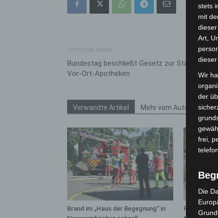
stets 
mit de
dieser
Art, U
person
Vorheriger Artikel
dieser
Bundestag beschließt Gesetz zur Stärkung der
Vor-Ort-Apotheken
Wir ha
organ
der üb
sicher
Verwandte Artikel
Mehr vom Autor
grunds
gewähr
frei, 
telefo
Beg
Die Da
Europä
Brand im „Haus der Begegnung“ in
Region Hann
Grund