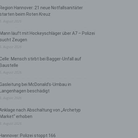
Region Hannover: 21 neue Notfallsanitäter
starten beim Roten Kreuz
5. August 2026
Mann läuft mit Hockeyschläger über A7 – Polizei
sucht Zeugen
5. August 2026
Celle: Mensch stirbt bei Bagger-Unfall auf
Baustelle
5. August 2026
Gasleitung bei McDonald’s-Umbau in
Langenhagen beschädigt
5. August 2026
Anklage nach Abschaltung von „Archetyp
Market“ erhoben
3. August 2026
Hannover: Polizei stoppt 166