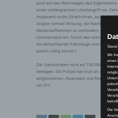
auch auf den Wohnwagen des Eigentümers ü
einen umfangreichen Löschangriff vor. Ze
insgesamt sechs Strahlrohren, auch eine 
zeigten schnell Wirkung, die Nachlöscharbe
Wiederaufflammen zu verhindern, deckte d
Dat
Löschschaum ein. Durch den schnellen Eins
die benachbarten Fahrzeuge und Fahrgesch
Stand
jedoch völlig zerstört.
Wir fr
einen 
Der Sachschaden wird auf 750.000.- Euro g
Intern
beklagen. Die Polizei hat noch an der Einsa
möglic
aufgenommen. Feuerwehr und Rettungsdiens
Unter
jedoch
vor Ort.
Verarb
Verarb
betrof
Die Ve
Anschr