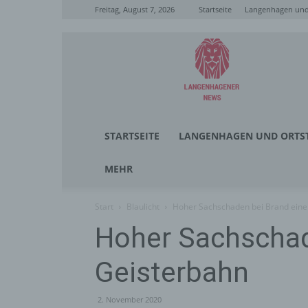
Freitag, August 7, 2026
Startseite
Langenhagen und 
Langenhagener
News
STARTSEITE
LANGENHAGEN UND ORTST
MEHR
Start
Blaulicht
Hoher Sachschaden bei Brand eine
Hoher Sachschad
Geisterbahn
2. November 2020