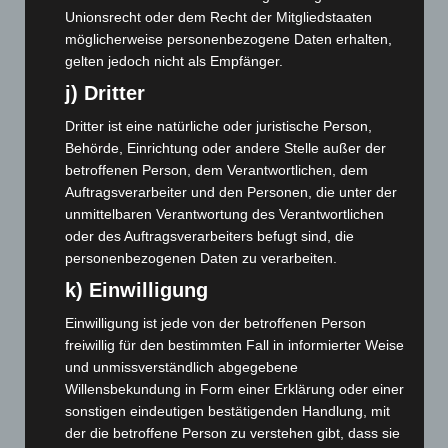
Dezember 2024
(89)
Unionsrecht oder dem Recht der Mitgliedstaaten
November 2024
(94)
möglicherweise personenbezogene Daten erhalten,
gelten jedoch nicht als Empfänger.
Oktober 2024
(93)
j) Dritter
September 2024
(112)
August 2024
(107)
Dritter ist eine natürliche oder juristische Person,
Behörde, Einrichtung oder andere Stelle außer der
Juli 2024
(89)
betroffenen Person, dem Verantwortlichen, dem
Juni 2024
(107)
Auftragsverarbeiter und den Personen, die unter der
Mai 2024
(149)
unmittelbaren Verantwortung des Verantwortlichen
oder des Auftragsverarbeiters befugt sind, die
April 2024
(102)
personenbezogenen Daten zu verarbeiten.
März 2024
(103)
k) Einwilligung
Februar 2024
(103)
Einwilligung ist jede von der betroffenen Person
Januar 2024
(111)
freiwillig für den bestimmten Fall in informierter Weise
Dezember 2023
(130)
und unmissverständlich abgegebene
Willensbekundung in Form einer Erklärung oder einer
November 2023
(130)
sonstigen eindeutigen bestätigenden Handlung, mit
Oktober 2023
(114)
der die betroffene Person zu verstehen gibt, dass sie