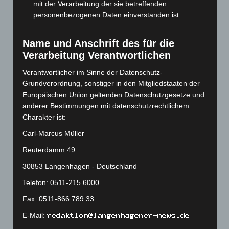
September 2023
(133)
mit der Verarbeitung der sie betreffenden
personenbezogenen Daten einverstanden ist.
August 2023
(134)
Juli 2023
(118)
Name und Anschrift des für die
Juni 2023
(142)
Verarbeitung Verantwortlichen
Mai 2023
(139)
Verantwortlicher im Sinne der Datenschutz-
April 2023
(155)
Grundverordnung, sonstiger in den Mitgliedstaaten der
März 2023
(174)
Europäischen Union geltenden Datenschutzgesetze und
anderer Bestimmungen mit datenschutzrechtlichem
Februar 2023
(154)
Charakter ist:
Januar 2023
(140)
Carl-Marcus Müller
Dezember 2022
(130)
Reuterdamm 49
November 2022
(167)
30853 Langenhagen - Deutschland
Oktober 2022
(166)
Telefon: 0511-215 6000
September 2022
(205)
Fax: 0511-866 789 33
August 2022
(166)
E-Mail:
Juli 2022
(133)