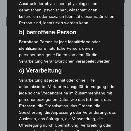
Ausdruck der physischen, physiologischen,
genetischen, psychischen, wirtschaftlichen,
kulturellen oder sozialen Identität dieser natürlichen
Aktuelle Beiträge
Person sind, identifiziert werden kann.
b) betroffene Person
Region Hannover: 21 neue Notfallsanitäter starten beim
Roten Kreuz
Betroffene Person ist jede identifizierte oder
5. August 2026
identifizierbare natürliche Person, deren
personenbezogene Daten von dem für die
Mann läuft mit Hockeyschläger über A7 – Polizei sucht
Verarbeitung Verantwortlichen verarbeitet werden.
Zeugen
c) Verarbeitung
5. August 2026
Verarbeitung ist jeder mit oder ohne Hilfe
Celle: Mensch stirbt bei Bagger-Unfall auf Baustelle
automatisierter Verfahren ausgeführte Vorgang oder
5. August 2026
jede solche Vorgangsreihe im Zusammenhang mit
personenbezogenen Daten wie das Erheben, das
Gasleitung bei McDonald’s-Umbau in Langenhagen
Erfassen, die Organisation, das Ordnen, die
beschädigt
Speicherung, die Anpassung oder Veränderung, das
5. August 2026
Auslesen, das Abfragen, die Verwendung, die
Offenlegung durch Übermittlung, Verbreitung oder
Anklage nach Abschaltung von „Archetyp Market“ erhoben