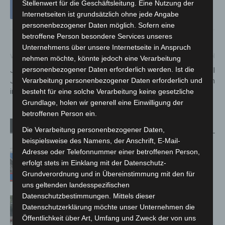
Stellenwert für die Geschäftsleitung. Eine Nutzung der
Internetseiten ist grundsätzlich ohne jede Angabe
personenbezogener Daten möglich. Sofern eine
betroffene Person besondere Services unseres
Unternehmens über unsere Internetseite in Anspruch
Vorheriger Artikel
Nächster Artikel
nehmen möchte, könnte jedoch eine Verarbeitung
personenbezogener Daten erforderlich werden. Ist die
Jugendrotkreuz feiert 75.
Hannover-Lahe: Auffahrunfall
Verarbeitung personenbezogener Daten erforderlich und
Jubiläum mit 2000 Besuchern
beim Abbiegen
im Stadtpark
besteht für eine solche Verarbeitung keine gesetzliche
Grundlage, holen wir generell eine Einwilligung der
betroffenen Person ein.
Verwandte Artikel
Mehr vom Autor
Die Verarbeitung personenbezogener Daten,
beispielsweise des Namens, der Anschrift, E-Mail-
Adresse oder Telefonnummer einer betroffenen Person,
Mann läuft mit Hockeyschläger über
erfolgt stets im Einklang mit der Datenschutz-
A7 – Polizei sucht Zeugen
Grundverordnung und in Übereinstimmung mit den für
uns geltenden landesspezifischen
Datenschutzbestimmungen. Mittels dieser
Gasleitung bei McDonald’s-Umbau in
Datenschutzerklärung möchte unser Unternehmen die
Langenhagen beschädigt
Öffentlichkeit über Art, Umfang und Zweck der von uns