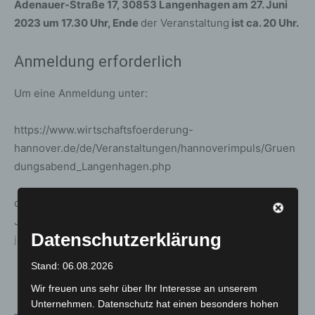
Adenauer-Straße 17, 30853 Langenhagen am 27. Juni
2023 um 17.30 Uhr, Ende
der Veranstaltung
ist ca. 20 Uhr.
Anmeldung erforderlich
Um eine Anmeldung unter:
https://www.wirtschaftsfoerderung-
hannover.de/de/Veranstaltungen/hannoverimpuls/Gruen
dungsabend_Langenhagen.php
oder direkt bei der Wirtschaftsförderung Langenhagen,
Jörg Hollemann (Telefon: 0511 7307-9504, E-mail:
Datenschutzerklärung
joerg.hollemann@langenhagen.de
) wird gebeten.
Stand: 06.08.2026
Wir freuen uns sehr über Ihr Interesse an unserem
Unternehmen. Datenschutz hat einen besonders hohen