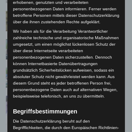
erhobenen, genutzten und verarbeiteten
personenbezogenen Daten informieren. Ferner werden
Hannover Klassik Open Air 2026:
betroffene Personen mittels dieser Datenschutzerklärung
Französische Oper im Maschpark
über die ihnen zustehenden Rechte aufgeklärt.
Wir haben als für die Verarbeitung Verantwortlicher
zahlreiche technische und organisatorische Maßnahmen
Langenhagen: Autofahrer mit 3,17
umgesetzt, um einen möglichst lückenlosen Schutz der
Promille aus dem Verkehr gezogen
über diese Internetseite verarbeiteten
personenbezogenen Daten sicherzustellen. Dennoch
können Internetbasierte Datenübertragungen
grundsätzlich Sicherheitslücken aufweisen, sodass ein
Blaulichtmeile Langenhagen 2026:
absoluter Schutz nicht gewährleistet werden kann. Aus
Polizei, Feuerwehr und Rettung
diesem Grund steht es jeder betroffenen Person frei,
hautnah erleben
personenbezogene Daten auch auf alternativen Wegen,
beispielsweise telefonisch, an uns zu übermitteln.
Polizei Langenhagen testet Aufnahme
von Anzeigen per Videochat
Begriffsbestimmungen
Die Datenschutzerklärung beruht auf den
Begrifflichkeiten, die durch den Europäischen Richtlinien-