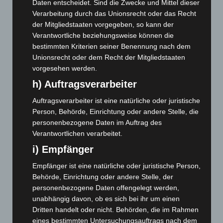
März 2026
(115)
Daten entscheidet. Sind die Zwecke und Mittel dieser
Verarbeitung durch das Unionsrecht oder das Recht
Februar 2026
(109)
der Mitgliedstaaten vorgegeben, so kann der
Januar 2026
(122)
Verantwortliche beziehungsweise können die
Dezember 2025
(103)
bestimmten Kriterien seiner Benennung nach dem
Unionsrecht oder dem Recht der Mitgliedstaaten
November 2025
(114)
vorgesehen werden.
Oktober 2025
(112)
h) Auftragsverarbeiter
September 2025
(93)
Auftragsverarbeiter ist eine natürliche oder juristische
August 2025
(90)
Person, Behörde, Einrichtung oder andere Stelle, die
Juli 2025
(90)
personenbezogene Daten im Auftrag des
Verantwortlichen verarbeitet.
Juni 2025
(103)
i) Empfänger
Mai 2025
(112)
April 2025
(88)
Empfänger ist eine natürliche oder juristische Person,
Behörde, Einrichtung oder andere Stelle, der
März 2025
(111)
personenbezogene Daten offengelegt werden,
Februar 2025
(96)
unabhängig davon, ob es sich bei ihr um einen
Januar 2025
(88)
Dritten handelt oder nicht. Behörden, die im Rahmen
eines bestimmten Untersuchungsauftrags nach dem