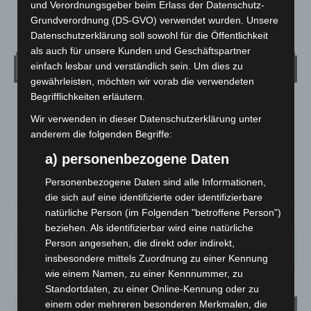
und Verordnungsgeber beim Erlass der Datenschutz-
Grundverordnung (DS-GVO) verwendet wurden. Unsere
Datenschutzerklärung soll sowohl für die Öffentlichkeit
als auch für unsere Kunden und Geschäftspartner
Wetter
einfach lesbar und verständlich sein. Um dies zu
gewährleisten, möchten wir vorab die verwendeten
Begrifflichkeiten erläutern.
LANGENHAGEN
Wir verwenden in dieser Datenschutzerklärung unter
Mäßig Bewölkt
anderem die folgenden Begriffe:
°
24.1
°
C
22.9
a) personenbezogene Daten
°
22.8
Personenbezogene Daten sind alle Informationen,
die sich auf eine identifizierte oder identifizierbare
natürliche Person (im Folgenden "betroffene Person")
37%
5.4m/s
29%
beziehen. Als identifizierbar wird eine natürliche
DO.
FR.
SA.
SO.
MO.
Person angesehen, die direkt oder indirekt,
28
°
25
°
27
°
32
°
35
°
insbesondere mittels Zuordnung zu einer Kennung
wie einem Namen, zu einer Kennnummer, zu
Standortdaten, zu einer Online-Kennung oder zu
einem oder mehreren besonderen Merkmalen, die