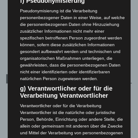
f) Pseudonymisierung
Langenhagen und Ortsteile
3.249
Pseudonymisierung ist die Verarbeitung
Leserbriefe
1
personenbezogener Daten in einer Weise, auf welche
die personenbezogenen Daten ohne Hinzuziehung
Menschen
2
zusätzlicher Informationen nicht mehr einer
Über uns
1
spezifischen betroffenen Person zugeordnet werden
Veranstaltungen
1.887
können, sofern diese zusätzlichen Informationen
gesondert aufbewahrt werden und technischen und
Welt
1.269
organisatorischen Maßnahmen unterliegen, die
gewährleisten, dass die personenbezogenen Daten
nicht einer identifizierten oder identifizierbaren
natürlichen Person zugewiesen werden.
Archiv
g) Verantwortlicher oder für die
August 2026
(9)
Verarbeitung Verantwortlicher
Juli 2026
(73)
Verantwortlicher oder für die Verarbeitung
Juni 2026
(139)
Verantwortlicher ist die natürliche oder juristische
Person, Behörde, Einrichtung oder andere Stelle, die
Mai 2026
(99)
allein oder gemeinsam mit anderen über die Zwecke
April 2026
(99)
und Mittel der Verarbeitung von personenbezogenen