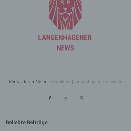
entsprechenden Einstellung des genutzten
Internetbrowsers verhindern und damit der Setzung von
Cookies dauerhaft widersprechen. Ferner können
bereits gesetzte Cookies jederzeit über einen
Internetbrowser oder andere Softwareprogramme
gelöscht werden. Dies ist in allen gängigen
Internetbrowsern möglich. Deaktiviert die betroffene
Person die Setzung von Cookies in dem genutzten
Internetbrowser, sind unter Umständen nicht alle
Funktionen unserer Internetseite vollumfänglich nutzbar.
Erfassung von allgemeinen Daten
Kontaktieren Sie uns:
redaktion@langenhagener-news.de
und Informationen
Die Internetseite erfasst mit jedem Aufruf der
Internetseite durch eine betroffene Person oder ein
automatisiertes System eine Reihe von allgemeinen
Daten und Informationen. Diese allgemeinen Daten und
Informationen werden in den Logfiles des Servers
Beliebte Beiträge
gespeichert. Erfasst werden können die (1) verwendeten