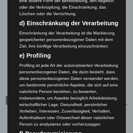
eine andere Form der Bereitstellung, den Abgleich
3. August 2026
oder die Verknüpfung, die Einschränkung, das
Löschen oder die Vernichtung.
Hannover: Polizei stoppt 166 Trunkenheitsfahrten bei
Großkontrolle
d) Einschränkung der Verarbeitung
2. August 2026
Einschränkung der Verarbeitung ist die Markierung
Hannover Klassik Open Air 2026: Französische Oper im
gespeicherter personenbezogener Daten mit dem
Maschpark
Ziel, ihre künftige Verarbeitung einzuschränken.
2. August 2026
e) Profiling
Schwarz Digits und Zscaler starten souveräne Cloud-
Profiling ist jede Art der automatisierten Verarbeitung
Sicherheitsplattform für Europa
personenbezogener Daten, die darin besteht, dass
2. August 2026
diese personenbezogenen Daten verwendet werden,
um bestimmte persönliche Aspekte, die sich auf eine
natürliche Person beziehen, zu bewerten,
insbesondere, um Aspekte bezüglich Arbeitsleistung,
Kategorien
wirtschaftlicher Lage, Gesundheit, persönlicher
Vorlieben, Interessen, Zuverlässigkeit, Verhalten,
Blaulicht
2.797
Aufenthaltsort oder Ortswechsel dieser natürlichen
Corona-News
712
Person zu analysieren oder vorherzusagen.
Hannover und Region
5.034