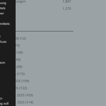
Veranstaltungen
1.887
mung
tels
Welt
1.270
ber
mittels
Archiv
d
August 2026
(12)
chutz
Juli 2026
(73)
Juni 2026
(139)
Mai 2026
(99)
rson
Rotkreuz-Rettungshund Pike zeigt eine vermisste Person an. - F
April 2026
(99)
März 2026
(115)
Februar 2026
(109)
Januar 2026
(122)
Dezember 2025
(103)
z-
November 2025
(114)
g soll