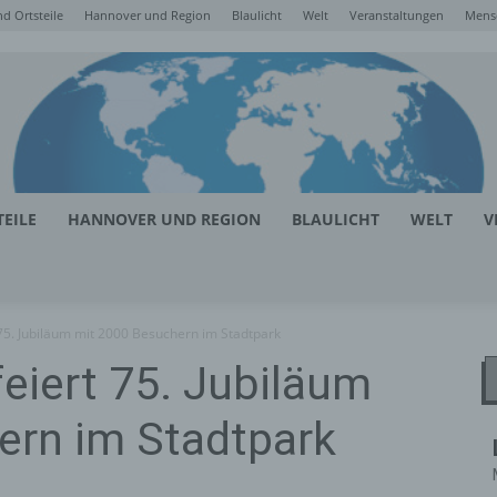
d Ortsteile
Hannover und Region
Blaulicht
Welt
Veranstaltungen
Mens
EILE
HANNOVER UND REGION
BLAULICHT
WELT
V
 75. Jubiläum mit 2000 Besuchern im Stadtpark
eiert 75. Jubiläum
ern im Stadtpark