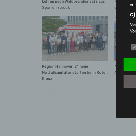
kehren nach Waldbrandeinsatz aus
Population 
ver
Spanien zurück
entdeckt
c)
Ver
Vo
pe
da
das
ode
die
Region Hannover: 21 neue
Mann läuft 
Notfallsanitäter starten beim Roten
A7 – Polize
d
Kreuz
Ein
per
ei
e)
Pro
Da
wer