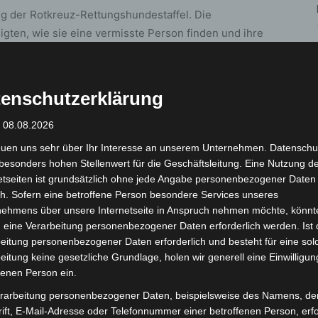
ng der Rotkreuz-Rettungshundestaffel. Die
igten, wie sie eine vermisste Person finden und ihre
usikalische Untermalung sorgte am Nachmittag die Big
 leibliche Wohl war mit Eis, Waffeln, Bratwürstchen
onsstand konnten die Kinder Ausmalbilder des
enschutzerklärung
d so einen Namen für den Löwen einreichen.
: 08.08.2026
auschige JRK-Maskottchen ab sofort auf den Namen
euen uns sehr über Ihr Interesse an unserem Unternehmen. Datenschu
besonders hohen Stellenwert für die Geschäftsleitung. Eine Nutzung d
etseiten ist grundsätzlich ohne jede Angabe personenbezogener Daten
h. Sofern eine betroffene Person besondere Services unseres
1
von 2
nehmens über unsere Internetseite in Anspruch nehmen möchte, könnt
 eine Verarbeitung personenbezogener Daten erforderlich werden. Ist 
eitung personenbezogener Daten erforderlich und besteht für eine sol
eitung keine gesetzliche Grundlage, holen wir generell eine Einwilligun
fenen Person ein.
rarbeitung personenbezogener Daten, beispielsweise des Namens, de
ift, E-Mail-Adresse oder Telefonnummer einer betroffenen Person, erfo