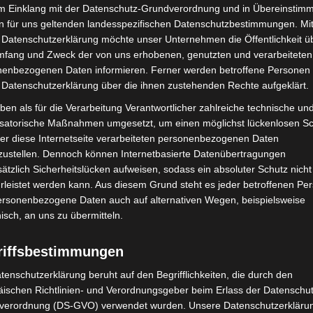
im Einklang mit der Datenschutz-Grundverordnung und in Übereinstim
n für uns geltenden landesspezifischen Datenschutzbestimmungen. Mit
 Datenschutzerklärung möchte unser Unternehmen die Öffentlichkeit ü
mfang und Zweck der von uns erhobenen, genutzten und verarbeiteten
enbezogenen Daten informieren. Ferner werden betroffene Personen 
 Datenschutzerklärung über die ihnen zustehenden Rechte aufgeklärt.
ben als für die Verarbeitung Verantwortlicher zahlreiche technische un
isatorische Maßnahmen umgesetzt, um einen möglichst lückenlosen S
er diese Internetseite verarbeiteten personenbezogenen Daten
zustellen. Dennoch können Internetbasierte Datenübertragungen
ätzlich Sicherheitslücken aufweisen, sodass ein absoluter Schutz nicht
oten Kreuz in der Region Hannover Kuscheltiere der Besucher*innen. - Foto:
leistet werden kann. Aus diesem Grund steht es jeder betroffenen Pe
personenbezogene Daten auch auf alternativen Wegen, beispielsweise
nisch, an uns zu übermitteln.
riffsbestimmungen
tenschutzerklärung beruht auf den Begrifflichkeiten, die durch den
ischen Richtlinien- und Verordnungsgeber beim Erlass der Datenschut
verordnung (DS-GVO) verwendet wurden. Unsere Datenschutzerklärun