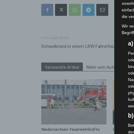
sowohl
einfac
die ve
Wir ve
Begrif
Vorheriger Artikel
a
Schwelbrand in einem LKW Fahrerhaus
Per
ode
bez
Verwandte Artikel
Mehr vom Autor
ode
Na
od
phy
kul
we
b)
Bet
Niedersachsen: Feuerwehrkräfte
Hannover: 
de