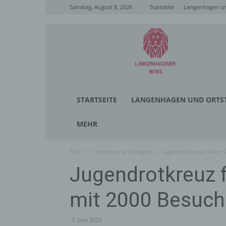
Samstag, August 8, 2026
Startseite
Langenhagen un
Langenhagener
News
STARTSEITE
LANGENHAGEN UND ORTST
MEHR
Start
Hannover und Region
Jugendrotkreuz feiert
Jugendrotkreuz f
mit 2000 Besuch
7. Juni 2023