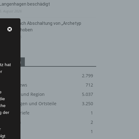
Langenhagen beschädigt
5. August 2026
Anklage nach Abschaltung von „Archetyp
Market“ erhoben
3. August 2026
Kategorien
tz hat
er
Blaulicht
2.799
Corona-News
712
e
Hannover und Region
5.037
die
Langenhagen und Ortsteile
3.250
che
g der
Leserbriefe
1
Menschen
2
r
Über uns
1
lgt