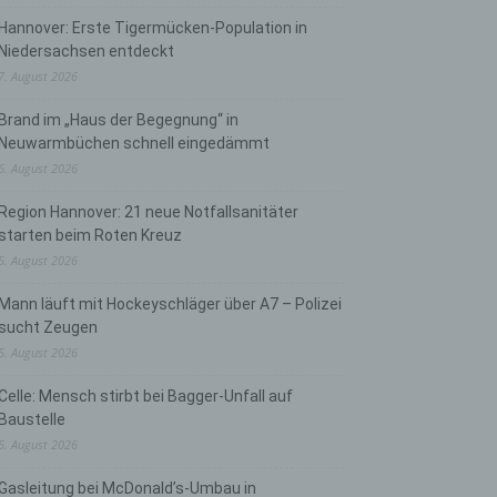
Hannover: Erste Tigermücken-Population in
Niedersachsen entdeckt
7. August 2026
Brand im „Haus der Begegnung“ in
Neuwarmbüchen schnell eingedämmt
6. August 2026
Region Hannover: 21 neue Notfallsanitäter
starten beim Roten Kreuz
5. August 2026
Mann läuft mit Hockeyschläger über A7 – Polizei
sucht Zeugen
5. August 2026
Celle: Mensch stirbt bei Bagger-Unfall auf
Baustelle
5. August 2026
Gasleitung bei McDonald’s-Umbau in