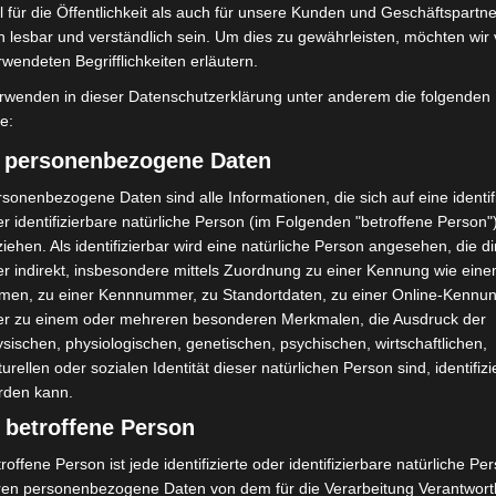
 für die Öffentlichkeit als auch für unsere Kunden und Geschäftspartne
h lesbar und verständlich sein. Um dies zu gewährleisten, möchten wir
rwendeten Begrifflichkeiten erläutern.
rwenden in dieser Datenschutzerklärung unter anderem die folgenden
fe:
Nächster Artikel
) personenbezogene Daten
Erneuter Infoabend für Existenzgründer/innen
sonenbezogene Daten sind alle Informationen, die sich auf eine identifi
r identifizierbare natürliche Person (im Folgenden "betroffene Person"
iehen. Als identifizierbar wird eine natürliche Person angesehen, die di
r indirekt, insbesondere mittels Zuordnung zu einer Kennung wie ein
men, zu einer Kennnummer, zu Standortdaten, zu einer Online-Kennu
er zu einem oder mehreren besonderen Merkmalen, die Ausdruck der
sischen, physiologischen, genetischen, psychischen, wirtschaftlichen,
turellen oder sozialen Identität dieser natürlichen Person sind, identifizi
rden kann.
 betroffene Person
roffene Person ist jede identifizierte oder identifizierbare natürliche Pe
Erste Tigermücken-
Brand im „Haus der Begegnung“ in
ren personenbezogene Daten von dem für die Verarbeitung Verantwort