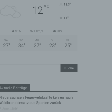
°
13.3
°
C
12
°
11
93%
1.8m/s
38%
SA.
SO.
MO.
DI.
MI.
27
°
34
°
27
°
23
°
25
°
Aktuelle Beiträge
Niedersachsen: Feuerwehrkräfte kehren nach
Waldbrandeinsatz aus Spanien zurück
7. August 2026