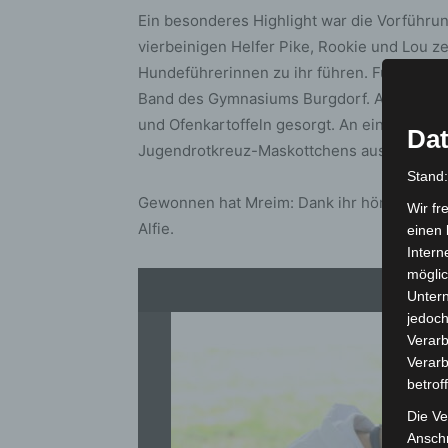
Ein besonderes Highlight war die Vorführu
vierbeinigen Helfer Pike, Rookie und Lou ze
Hundeführerinnen zu ihr führen. Für die m
Band des Gymnasiums Burgdorf. Auch für das
und Ofenkartoffeln gesorgt. An einem Akti
Dat
Jugendrotkreuz-Maskottchens ausmalen un
Stand
Gewonnen hat Mreim: Dank ihr hört das fl
Wir fr
Alfie.
einen 
Intern
möglic
Unter
jedoch
Verarb
Verarb
betrof
Die Ve
Anschr