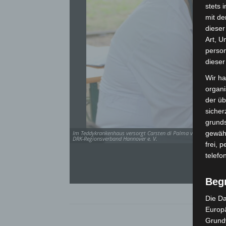
stets 
mit de
dieser
Art, U
person
dieser
Wir ha
organ
der üb
sicher
grunds
Im Teddykrankenhaus versorgt Carsten di Palma vom Deutschen R
gewähr
DRK-Regionsverband Hannover e. V.
frei, 
telefo
Beg
Die Da
Europä
Grund