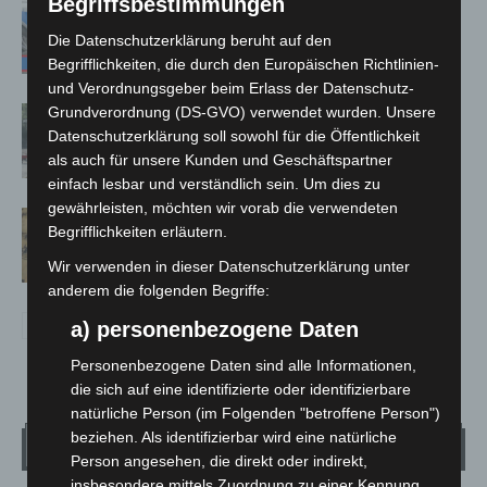
Begriffsbestimmungen
Mann läuft mit Hockeyschläger über
A7 – Polizei sucht Zeugen
Die Datenschutzerklärung beruht auf den
Begrifflichkeiten, die durch den Europäischen Richtlinien-
und Verordnungsgeber beim Erlass der Datenschutz-
Grundverordnung (DS-GVO) verwendet wurden. Unsere
Gasleitung bei McDonald’s-Umbau in
Datenschutzerklärung soll sowohl für die Öffentlichkeit
Langenhagen beschädigt
als auch für unsere Kunden und Geschäftspartner
einfach lesbar und verständlich sein. Um dies zu
gewährleisten, möchten wir vorab die verwendeten
Hannover Klassik Open Air 2026:
Begrifflichkeiten erläutern.
Französische Oper im Maschpark
Wir verwenden in dieser Datenschutzerklärung unter
anderem die folgenden Begriffe:
a) personenbezogene Daten
Personenbezogene Daten sind alle Informationen,
die sich auf eine identifizierte oder identifizierbare
natürliche Person (im Folgenden "betroffene Person")
beziehen. Als identifizierbar wird eine natürliche
Wetter
Person angesehen, die direkt oder indirekt,
insbesondere mittels Zuordnung zu einer Kennung