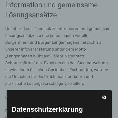
Information und gemeinsame
Lösungsansätze
Um über diese Thematik zu informieren und gemeinsam
Lösungsansätze zu erarbeiten, laden wir alle
Bürgerinnen und Bürger Langenhagens herzlich zu
unserer Infoveranstaltung unter dem Motto
„Langenhagen blüht auf – Mehr Natur statt
Schottergärten“ ein. Experten aus der Stadtverwaltung
sowie einem örtlichen Gartenbau-Fachbetrieb, werden
die Ursachen für die Problematik erläutern und
praxisnahe Lösungsvorschläge vorstellen.
Die Veranstaltung findet statt am:
Datenschutzerklärung
Datum: Donnerstag, 16. Mai 2024
Uhrzeit: 18:00 Uhr