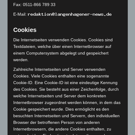
Mai 2023
(139)
Fax: 0511-866 789 33
April 2023
(155)
E-Mail:
März 2023
(174)
Februar 2023
(154)
Cookies
Januar 2023
(140)
Die Internetseiten verwenden Cookies. Cookies sind
Textdateien, welche über einen Internetbrowser auf
Dezember 2022
(130)
einem Computersystem abgelegt und gespeichert
November 2022
(167)
werden.
Oktober 2022
(166)
Zahlreiche Internetseiten und Server verwenden
September 2022
(205)
Cookies. Viele Cookies enthalten eine sogenannte
Cookie-ID. Eine Cookie-ID ist eine eindeutige Kennung
August 2022
(166)
des Cookies. Sie besteht aus einer Zeichenfolge, durch
Juli 2022
(133)
welche Internetseiten und Server dem konkreten
Juni 2022
(167)
Internetbrowser zugeordnet werden können, in dem das
Cookie gespeichert wurde. Dies ermöglicht es den
Mai 2022
(177)
besuchten Internetseiten und Servern, den individuellen
April 2022
(198)
Browser der betroffenen Person von anderen
März 2022
(221)
Internetbrowsern, die andere Cookies enthalten, zu