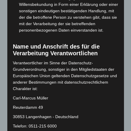
August 2024
(107)
Willensbekundung in Form einer Erklärung oder einer
Juli 2024
(89)
sonstigen eindeutigen bestätigenden Handlung, mit
der die betroffene Person zu verstehen gibt, dass sie
Juni 2024
(107)
mit der Verarbeitung der sie betreffenden
Mai 2024
(149)
personenbezogenen Daten einverstanden ist.
April 2024
(102)
März 2024
(103)
Name und Anschrift des für die
Verarbeitung Verantwortlichen
Februar 2024
(103)
Januar 2024
(111)
Verantwortlicher im Sinne der Datenschutz-
Grundverordnung, sonstiger in den Mitgliedstaaten der
Dezember 2023
(130)
Europäischen Union geltenden Datenschutzgesetze und
November 2023
(130)
anderer Bestimmungen mit datenschutzrechtlichem
Charakter ist:
Oktober 2023
(114)
September 2023
(133)
Carl-Marcus Müller
August 2023
(134)
Reuterdamm 49
Juli 2023
(118)
30853 Langenhagen - Deutschland
Juni 2023
(142)
Telefon: 0511-215 6000