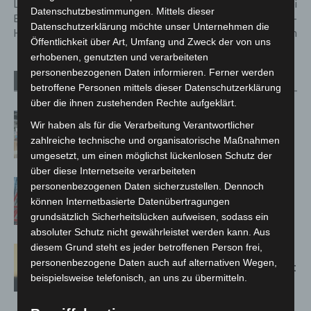
Langenhagen:
Ein Todesopfer bei
Datenschutzbestimmungen. Mittels dieser
Bürgersprechstunde bei Mirko
Wohnungsbrand in Hannover-
Datenschutzerklärung möchte unser Unternehmen die
Heuer
Ricklingen
Öffentlichkeit über Art, Umfang und Zweck der von uns
erhobenen, genutzten und verarbeiteten
personenbezogenen Daten informieren. Ferner werden
Verwandte Artikel
Mehr vom Autor
betroffene Personen mittels dieser Datenschutzerklärung
über die ihnen zustehenden Rechte aufgeklärt.
Kunst trifft Weingenuss: Barbara-
Wir haben als für die Verarbeitung Verantwortlicher
Susann Mehring zeigt ihre Werke im
zahlreiche technische und organisatorische Maßnahmen
Jacques’ Wein-Depot Isernhagen
umgesetzt, um einen möglichst lückenlosen Schutz der
über diese Internetseite verarbeiteten
A2: Zweite Turbobaustelle startet
personenbezogenen Daten sicherzustellen. Dennoch
zwischen Hannover-West und
können Internetbasierte Datenübertragungen
Bothfeld
grundsätzlich Sicherheitslücken aufweisen, sodass ein
absoluter Schutz nicht gewährleistet werden kann. Aus
diesem Grund steht es jeder betroffenen Person frei,
Hannover: Erste Tigermücken-
personenbezogene Daten auch auf alternativen Wegen,
Population in Niedersachsen entdeckt
beispielsweise telefonisch, an uns zu übermitteln.