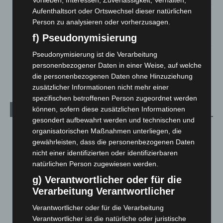
Vorlieben, Interessen, Zuverlässigkeit, Verhalten,
Aufenthaltsort oder Ortswechsel dieser natürlichen
Mann läuft mit Hockeyschläger über A7 – Polizei sucht
Person zu analysieren oder vorherzusagen.
Zeugen
5. August 2026
f) Pseudonymisierung
Pseudonymisierung ist die Verarbeitung
Celle: Mensch stirbt bei Bagger-Unfall auf Baustelle
personenbezogener Daten in einer Weise, auf welche
5. August 2026
die personenbezogenen Daten ohne Hinzuziehung
zusätzlicher Informationen nicht mehr einer
spezifischen betroffenen Person zugeordnet werden
können, sofern diese zusätzlichen Informationen
Kategorien
gesondert aufbewahrt werden und technischen und
Blaulicht
2.799
organisatorischen Maßnahmen unterliegen, die
gewährleisten, dass die personenbezogenen Daten
Corona-News
712
nicht einer identifizierten oder identifizierbaren
Hannover und Region
5.039
natürlichen Person zugewiesen werden.
Langenhagen und Ortsteile
3.252
g) Verantwortlicher oder für die
Verarbeitung Verantwortlicher
Leserbriefe
1
Menschen
2
Verantwortlicher oder für die Verarbeitung
Verantwortlicher ist die natürliche oder juristische
Über uns
1