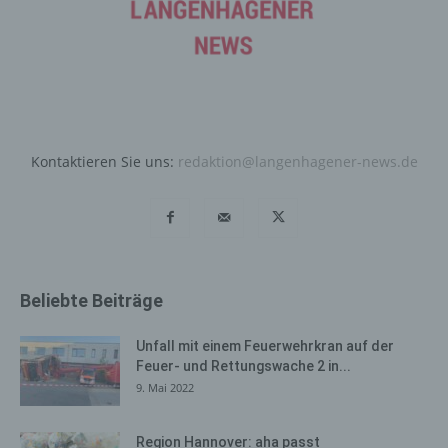
Daten und Informationen. Diese allgemeinen Daten und
Informationen werden in den Logfiles des Servers
gespeichert. Erfasst werden können die (1) verwendeten
Browsertypen und Versionen, (2) das vom zugreifenden
System verwendete Betriebssystem, (3) die
Internetseite, von welcher ein zugreifendes System auf
unsere Internetseite gelangt (sogenannte Referrer), (4)
Kontaktieren Sie uns:
redaktion@langenhagener-news.de
die Unterwebseiten, welche über ein zugreifendes
System auf unserer Internetseite angesteuert werden,
(5) das Datum und die Uhrzeit eines Zugriffs auf die
Internetseite, (6) eine Internet-Protokoll-Adresse (IP-
Adresse), (7) der Internet-Service-Provider des
zugreifenden Systems und (8) sonstige ähnliche Daten
Beliebte Beiträge
und Informationen, die der Gefahrenabwehr im Falle von
Angriffen auf unsere informationstechnologischen
Systeme dienen.
Unfall mit einem Feuerwehrkran auf der
Feuer- und Rettungswache 2 in...
Bei der Nutzung dieser allgemeinen Daten und
9. Mai 2022
Informationen ziehen wird keine Rückschlüsse auf die
betroffene Person. Diese Informationen werden vielmehr
Region Hannover: aha passt
benötigt, um (1) die Inhalte unserer Internetseite korrekt