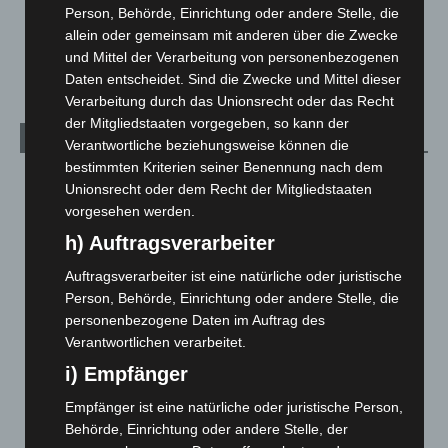
Person, Behörde, Einrichtung oder andere Stelle, die
Veranstaltungen
1.888
allein oder gemeinsam mit anderen über die Zwecke
Welt
1.271
und Mittel der Verarbeitung von personenbezogenen
Daten entscheidet. Sind die Zwecke und Mittel dieser
Verarbeitung durch das Unionsrecht oder das Recht
der Mitgliedstaaten vorgegeben, so kann der
Archiv
Verantwortliche beziehungsweise können die
bestimmten Kriterien seiner Benennung nach dem
August 2026
(14)
Unionsrecht oder dem Recht der Mitgliedstaaten
Juli 2026
(73)
vorgesehen werden.
Juni 2026
(139)
h) Auftragsverarbeiter
Mai 2026
(99)
Auftragsverarbeiter ist eine natürliche oder juristische
Person, Behörde, Einrichtung oder andere Stelle, die
April 2026
(99)
personenbezogene Daten im Auftrag des
März 2026
(115)
Verantwortlichen verarbeitet.
Februar 2026
(109)
i) Empfänger
Januar 2026
(122)
Empfänger ist eine natürliche oder juristische Person,
Dezember 2025
(103)
Behörde, Einrichtung oder andere Stelle, der