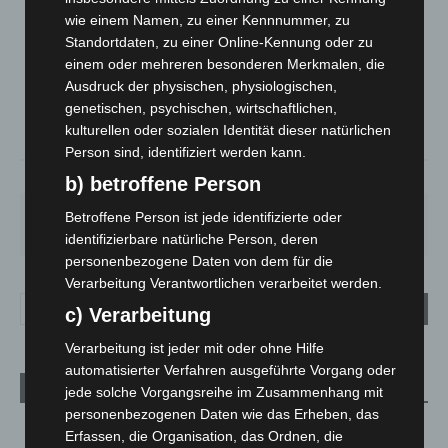
LANGENHAGEN
wie einem Namen, zu einer Kennnummer, zu
Standortdaten, zu einer Online-Kennung oder zu
Mäßig Bewölkt
einem oder mehreren besonderen Merkmalen, die
°
28.3
°
C
Ausdruck der physischen, physiologischen,
27.1
genetischen, psychischen, wirtschaftlichen,
°
26.7
kulturellen oder sozialen Identität dieser natürlichen
Person sind, identifiziert werden kann.
36%
1.8m/s
36%
b) betroffene Person
SO.
MO.
DI.
MI.
DO.
Betroffene Person ist jede identifizierte oder
33
°
27
°
24
°
27
°
31
°
identifizierbare natürliche Person, deren
personenbezogene Daten von dem für die
Verarbeitung Verantwortlichen verarbeitet werden.
c) Verarbeitung
Verarbeitung ist jeder mit oder ohne Hilfe
automatisierter Verfahren ausgeführte Vorgang oder
Aktuelle Beiträge
jede solche Vorgangsreihe im Zusammenhang mit
personenbezogenen Daten wie das Erheben, das
Kunst trifft Weingenuss: Barbara-Susann Mehring zeigt ihre
Erfassen, die Organisation, das Ordnen, die
Werke im Jacques’ Wein-Depot Isernhagen