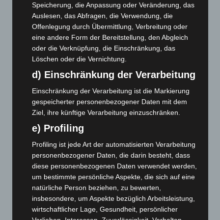
Speicherung, die Anpassung oder Veränderung, das
8. August 2026
Auslesen, das Abfragen, die Verwendung, die
Offenlegung durch Übermittlung, Verbreitung oder
A2: Zweite Turbobaustelle startet zwischen Hannover-West
eine andere Form der Bereitstellung, den Abgleich
und Bothfeld
oder die Verknüpfung, die Einschränkung, das
8. August 2026
Löschen oder die Vernichtung.
Niedersachsen: Feuerwehrkräfte kehren nach
d) Einschränkung der Verarbeitung
Waldbrandeinsatz aus Spanien zurück
Einschränkung der Verarbeitung ist die Markierung
7. August 2026
gespeicherter personenbezogener Daten mit dem
Hannover: Erste Tigermücken-Population in Niedersachsen
Ziel, ihre künftige Verarbeitung einzuschränken.
entdeckt
e) Profiling
7. August 2026
Profiling ist jede Art der automatisierten Verarbeitung
Brand im „Haus der Begegnung“ in Neuwarmbüchen schnell
personenbezogener Daten, die darin besteht, dass
eingedämmt
diese personenbezogenen Daten verwendet werden,
6. August 2026
um bestimmte persönliche Aspekte, die sich auf eine
natürliche Person beziehen, zu bewerten,
Region Hannover: 21 neue Notfallsanitäter starten beim
insbesondere, um Aspekte bezüglich Arbeitsleistung,
Roten Kreuz
wirtschaftlicher Lage, Gesundheit, persönlicher
5. August 2026