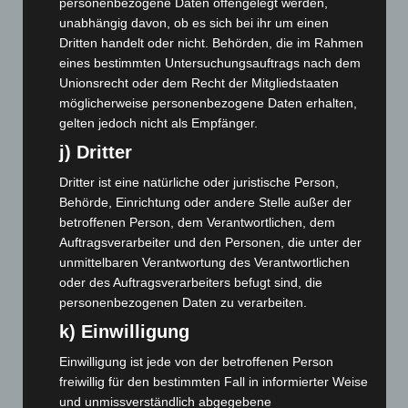
November 2025
(114)
personenbezogene Daten offengelegt werden,
unabhängig davon, ob es sich bei ihr um einen
Oktober 2025
(112)
Dritten handelt oder nicht. Behörden, die im Rahmen
September 2025
(93)
eines bestimmten Untersuchungsauftrags nach dem
Unionsrecht oder dem Recht der Mitgliedstaaten
August 2025
(90)
möglicherweise personenbezogene Daten erhalten,
Juli 2025
(90)
gelten jedoch nicht als Empfänger.
Juni 2025
(103)
j) Dritter
Mai 2025
(112)
Dritter ist eine natürliche oder juristische Person,
April 2025
(88)
Behörde, Einrichtung oder andere Stelle außer der
März 2025
(111)
betroffenen Person, dem Verantwortlichen, dem
Auftragsverarbeiter und den Personen, die unter der
Februar 2025
(96)
unmittelbaren Verantwortung des Verantwortlichen
Januar 2025
(88)
oder des Auftragsverarbeiters befugt sind, die
Dezember 2024
(89)
personenbezogenen Daten zu verarbeiten.
k) Einwilligung
November 2024
(94)
Oktober 2024
(93)
Einwilligung ist jede von der betroffenen Person
freiwillig für den bestimmten Fall in informierter Weise
September 2024
(112)
und unmissverständlich abgegebene