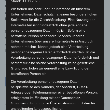
Stand: 09.08.2026
Ort: Aula des Gymnasiums Langenhagen
Wir freuen uns sehr über Ihr Interesse an unserem
Adresse: Theodor-Heuss-Straße 51, 30853
Unternehmen. Datenschutz hat einen besonders hohen
Langenhagen
Stellenwert für die Geschäftsleitung. Eine Nutzung der
Internetseiten ist grundsätzlich ohne jede Angabe
personenbezogener Daten möglich. Sofern eine
Die Vertreter der Stadt Langenhagen freuen sich auf ein
betroffene Person besondere Services unseres
zahlreiches Erscheinen und einen konstruktiven
Unternehmens über unsere Internetseite in Anspruch
Austausch. Ziel ist es gemeinsam Langenhagen
nehmen möchte, könnte jedoch eine Verarbeitung
lebenswerter und klimafreundlicher zu gestalten.
personenbezogener Daten erforderlich werden. Ist die
Verarbeitung personenbezogener Daten erforderlich und
besteht für eine solche Verarbeitung keine gesetzliche
Grundlage, holen wir generell eine Einwilligung der
betroffenen Person ein.
Die Verarbeitung personenbezogener Daten,
beispielsweise des Namens, der Anschrift, E-Mail-
Adresse oder Telefonnummer einer betroffenen Person,
erfolgt stets im Einklang mit der Datenschutz-
Grundverordnung und in Übereinstimmung mit den für
Vorheriger Artikel
Nächster Artikel
uns geltenden landesspezifischen