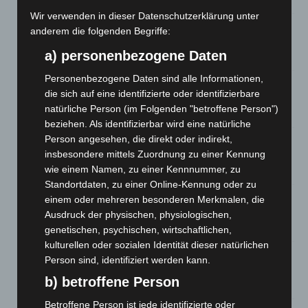
Wir verwenden in dieser Datenschutzerklärung unter
A2: Zweite Turbobaustelle startet zwischen Hannover-West
anderem die folgenden Begriffe:
und Bothfeld
a) personenbezogene Daten
8. August 2026
Personenbezogene Daten sind alle Informationen,
Niedersachsen: Feuerwehrkräfte kehren nach
die sich auf eine identifizierte oder identifizierbare
Waldbrandeinsatz aus Spanien zurück
natürliche Person (im Folgenden "betroffene Person")
7. August 2026
beziehen. Als identifizierbar wird eine natürliche
Person angesehen, die direkt oder indirekt,
Hannover: Erste Tigermücken-Population in Niedersachsen
insbesondere mittels Zuordnung zu einer Kennung
entdeckt
wie einem Namen, zu einer Kennnummer, zu
7. August 2026
Standortdaten, zu einer Online-Kennung oder zu
Brand im „Haus der Begegnung“ in Neuwarmbüchen schnell
einem oder mehreren besonderen Merkmalen, die
eingedämmt
Ausdruck der physischen, physiologischen,
6. August 2026
genetischen, psychischen, wirtschaftlichen,
kulturellen oder sozialen Identität dieser natürlichen
Region Hannover: 21 neue Notfallsanitäter starten beim
Person sind, identifiziert werden kann.
Roten Kreuz
b) betroffene Person
5. August 2026
Betroffene Person ist jede identifizierte oder