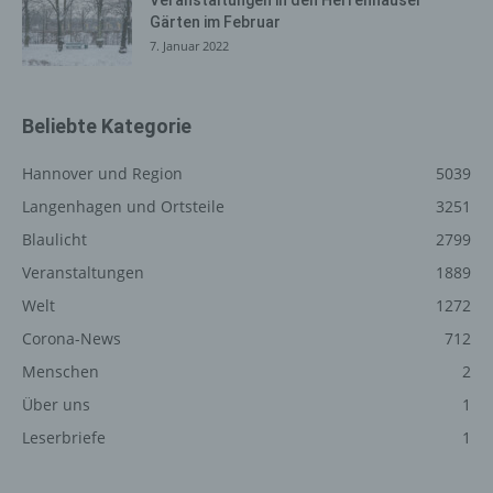
Internetbrowsern möglich. Deaktiviert die betroffene
Gärten im Februar
Person die Setzung von Cookies in dem genutzten
7. Januar 2022
Internetbrowser, sind unter Umständen nicht alle
Funktionen unserer Internetseite vollumfänglich nutzbar.
Beliebte Kategorie
Erfassung von allgemeinen Daten
und Informationen
Hannover und Region
5039
Die Internetseite erfasst mit jedem Aufruf der
Langenhagen und Ortsteile
3251
Internetseite durch eine betroffene Person oder ein
Blaulicht
2799
automatisiertes System eine Reihe von allgemeinen
Daten und Informationen. Diese allgemeinen Daten und
Veranstaltungen
1889
Informationen werden in den Logfiles des Servers
Welt
1272
gespeichert. Erfasst werden können die (1) verwendeten
Corona-News
712
Browsertypen und Versionen, (2) das vom zugreifenden
System verwendete Betriebssystem, (3) die
Menschen
2
Internetseite, von welcher ein zugreifendes System auf
Über uns
1
unsere Internetseite gelangt (sogenannte Referrer), (4)
die Unterwebseiten, welche über ein zugreifendes
Leserbriefe
1
System auf unserer Internetseite angesteuert werden,
(5) das Datum und die Uhrzeit eines Zugriffs auf die