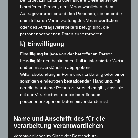
Behörde, Einrichtung oder andere Stelle außer der
Februar 2023
(154)
betroffenen Person, dem Verantwortlichen, dem
Januar 2023
(140)
Auftragsverarbeiter und den Personen, die unter der
Dezember 2022
(130)
unmittelbaren Verantwortung des Verantwortlichen
oder des Auftragsverarbeiters befugt sind, die
November 2022
(167)
personenbezogenen Daten zu verarbeiten.
Oktober 2022
(166)
k) Einwilligung
September 2022
(205)
Einwilligung ist jede von der betroffenen Person
August 2022
(166)
freiwillig für den bestimmten Fall in informierter Weise
Juli 2022
(133)
und unmissverständlich abgegebene
Willensbekundung in Form einer Erklärung oder einer
Juni 2022
(167)
sonstigen eindeutigen bestätigenden Handlung, mit
Mai 2022
(177)
der die betroffene Person zu verstehen gibt, dass sie
April 2022
(198)
mit der Verarbeitung der sie betreffenden
personenbezogenen Daten einverstanden ist.
März 2022
(221)
Februar 2022
(189)
Name und Anschrift des für die
Januar 2022
(190)
Verarbeitung Verantwortlichen
Dezember 2021
(204)
Verantwortlicher im Sinne der Datenschutz-