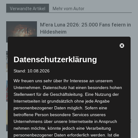
Verwandte Artikel
Mehr vom Autor
M’era Luna 2026: 25.000 Fans feiern in
Hildesheim
Kunst trifft Weingenuss: Barbara-
Datenschutzerklärung
Susann Mehring zeigt ihre Werke im
Jacques’ Wein-Depot Isernhagen
Stand: 10.08.2026
Wir freuen uns sehr über Ihr Interesse an unserem
A2: Zweite Turbobaustelle startet
Unternehmen. Datenschutz hat einen besonders hohen
zwischen Hannover-West und
Stellenwert für die Geschäftsleitung. Eine Nutzung der
Bothfeld
Internetseiten ist grundsätzlich ohne jede Angabe
personenbezogener Daten möglich. Sofern eine
Hannover: Erste Tigermücken-
betroffene Person besondere Services unseres
Population in Niedersachsen entdeckt
Unternehmens über unsere Internetseite in Anspruch
nehmen möchte, könnte jedoch eine Verarbeitung
personenbezogener Daten erforderlich werden. Ist die