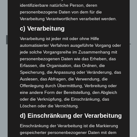
Mann läuft mit Hockeyschläger über A7 – Polizei sucht
identifizierbare natürliche Person, deren
Zeugen
personenbezogene Daten von dem für die
5. August 2026
Verarbeitung Verantwortlichen verarbeitet werden.
c) Verarbeitung
Verarbeitung ist jeder mit oder ohne Hilfe
Kategorien
automatisierter Verfahren ausgeführte Vorgang oder
jede solche Vorgangsreihe im Zusammenhang mit
Blaulicht
2.799
personenbezogenen Daten wie das Erheben, das
Corona-News
712
Erfassen, die Organisation, das Ordnen, die
Hannover und Region
5.039
Speicherung, die Anpassung oder Veränderung, das
Auslesen, das Abfragen, die Verwendung, die
Langenhagen und Ortsteile
3.252
Offenlegung durch Übermittlung, Verbreitung oder
Leserbriefe
1
eine andere Form der Bereitstellung, den Abgleich
Menschen
2
oder die Verknüpfung, die Einschränkung, das
Löschen oder die Vernichtung.
Über uns
1
d) Einschränkung der Verarbeitung
Veranstaltungen
1.889
Einschränkung der Verarbeitung ist die Markierung
Welt
1.272
gespeicherter personenbezogener Daten mit dem