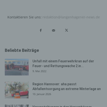
wiederzuerkennen. Zweck dieser Wiedererkennung ist
es, den Nutzern die Verwendung unserer Internetseite
zu erleichtern. Der Benutzer einer Internetseite, die
Kontaktieren Sie uns:
redaktion@langenhagener-news.de
Cookies verwendet, muss beispielsweise nicht bei jedem
Besuch der Internetseite erneut seine Zugangsdaten
eingeben, weil dies von der Internetseite und dem auf
dem Computersystem des Benutzers abgelegten Cookie
übernommen wird. Ein weiteres Beispiel ist das Cookie
eines Warenkorbes im Online-Shop. Der Online-Shop
Beliebte Beiträge
merkt sich die Artikel, die ein Kunde in den virtuellen
Warenkorb gelegt hat, über ein Cookie.
Unfall mit einem Feuerwehrkran auf der
Die betroffene Person kann die Setzung von Cookies
Feuer- und Rettungswache 2 in...
durch unsere Internetseite jederzeit mittels einer
9. Mai 2022
entsprechenden Einstellung des genutzten
Internetbrowsers verhindern und damit der Setzung von
Region Hannover: aha passt
Cookies dauerhaft widersprechen. Ferner können
Abfallentsorgung an extreme Winterlage an
bereits gesetzte Cookies jederzeit über einen
10. Januar 2026
Internetbrowser oder andere Softwareprogramme
gelöscht werden. Dies ist in allen gängigen
Veranstaltungen in den Herrenhäuser