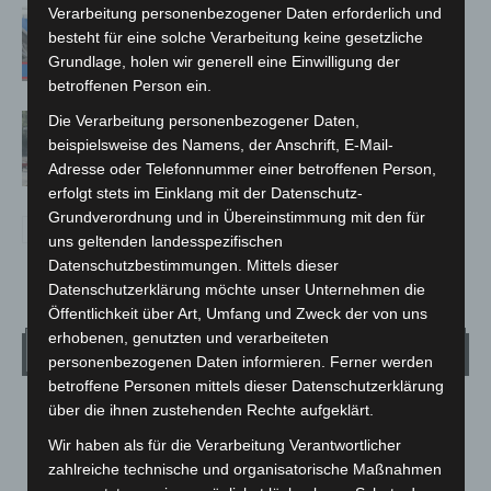
Verarbeitung personenbezogener Daten erforderlich und
Mann läuft mit Hockeyschläger über
besteht für eine solche Verarbeitung keine gesetzliche
A7 – Polizei sucht Zeugen
Grundlage, holen wir generell eine Einwilligung der
betroffenen Person ein.
Gasleitung bei McDonald’s-Umbau in
Die Verarbeitung personenbezogener Daten,
beispielsweise des Namens, der Anschrift, E-Mail-
Langenhagen beschädigt
Adresse oder Telefonnummer einer betroffenen Person,
erfolgt stets im Einklang mit der Datenschutz-
Grundverordnung und in Übereinstimmung mit den für
uns geltenden landesspezifischen
Datenschutzbestimmungen. Mittels dieser
Datenschutzerklärung möchte unser Unternehmen die
Öffentlichkeit über Art, Umfang und Zweck der von uns
erhobenen, genutzten und verarbeiteten
Wetter
personenbezogenen Daten informieren. Ferner werden
betroffene Personen mittels dieser Datenschutzerklärung
über die ihnen zustehenden Rechte aufgeklärt.
LANGENHAGEN
Überwiegend Bewölkt
Wir haben als für die Verarbeitung Verantwortlicher
zahlreiche technische und organisatorische Maßnahmen
°
24.5
C