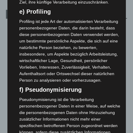
Ziel, ihre künftige Verarbeitung einzuschränken.
e) Profiling
Archiv
Profiling ist jede Art der automatisierten Verarbeitung
August 2026
(15)
personenbezogener Daten, die darin besteht, dass
diese personenbezogenen Daten verwendet werden,
Juli 2026
(73)
um bestimmte persönliche Aspekte, die sich auf eine
Juni 2026
(139)
natürliche Person beziehen, zu bewerten,
Mai 2026
(99)
insbesondere, um Aspekte bezüglich Arbeitsleistung,
wirtschaftlicher Lage, Gesundheit, persönlicher
April 2026
(99)
Vorlieben, Interessen, Zuverlässigkeit, Verhalten,
März 2026
(115)
Aufenthaltsort oder Ortswechsel dieser natürlichen
Februar 2026
(109)
Person zu analysieren oder vorherzusagen.
f) Pseudonymisierung
Januar 2026
(122)
Dezember 2025
(103)
Pseudonymisierung ist die Verarbeitung
personenbezogener Daten in einer Weise, auf welche
November 2025
(114)
die personenbezogenen Daten ohne Hinzuziehung
Oktober 2025
(112)
zusätzlicher Informationen nicht mehr einer
September 2025
(93)
spezifischen betroffenen Person zugeordnet werden
können, sofern diese zusätzlichen Informationen