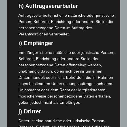
Mai 2024
(149)
h) Auftragsverarbeiter
April 2024
(102)
Auftragsverarbeiter ist eine natürliche oder juristische
März 2024
(103)
Person, Behörde, Einrichtung oder andere Stelle, die
Februar 2024
(103)
personenbezogene Daten im Auftrag des
Verantwortlichen verarbeitet.
Januar 2024
(111)
i) Empfänger
Dezember 2023
(130)
November 2023
(130)
Empfänger ist eine natürliche oder juristische Person,
Behörde, Einrichtung oder andere Stelle, der
Oktober 2023
(114)
personenbezogene Daten offengelegt werden,
September 2023
(133)
unabhängig davon, ob es sich bei ihr um einen
Dritten handelt oder nicht. Behörden, die im Rahmen
August 2023
(134)
eines bestimmten Untersuchungsauftrags nach dem
Juli 2023
(118)
Unionsrecht oder dem Recht der Mitgliedstaaten
Juni 2023
(142)
möglicherweise personenbezogene Daten erhalten,
gelten jedoch nicht als Empfänger.
Mai 2023
(139)
j) Dritter
April 2023
(155)
März 2023
(174)
Dritter ist eine natürliche oder juristische Person,