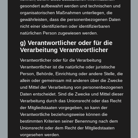
August 2025
(90)
gesondert aufbewahrt werden und technischen und
Juli 2025
(90)
organisatorischen Maßnahmen unterliegen, die
Juni 2025
(103)
gewährleisten, dass die personenbezogenen Daten
nicht einer identifizierten oder identifizierbaren
Mai 2025
(112)
natürlichen Person zugewiesen werden.
April 2025
(88)
g) Verantwortlicher oder für die
März 2025
(111)
Verarbeitung Verantwortlicher
Februar 2025
(96)
Verantwortlicher oder für die Verarbeitung
Januar 2025
(88)
Verantwortlicher ist die natürliche oder juristische
Person, Behörde, Einrichtung oder andere Stelle, die
Dezember 2024
(89)
allein oder gemeinsam mit anderen über die Zwecke
November 2024
(94)
und Mittel der Verarbeitung von personenbezogenen
Oktober 2024
(93)
Daten entscheidet. Sind die Zwecke und Mittel dieser
Verarbeitung durch das Unionsrecht oder das Recht
September 2024
(112)
der Mitgliedstaaten vorgegeben, so kann der
August 2024
(107)
Verantwortliche beziehungsweise können die
Juli 2024
(89)
bestimmten Kriterien seiner Benennung nach dem
Unionsrecht oder dem Recht der Mitgliedstaaten
Juni 2024
(107)
vorgesehen werden.