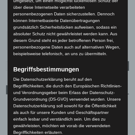
°
23.5
umgesetzt, um einen möglichst lückenlosen Schutz der
über diese Internetseite verarbeiteten
°
22.2
personenbezogenen Daten sicherzustellen. Dennoch
können Internetbasierte Datenübertragungen
53%
1.3m/s
72%
grundsätzlich Sicherheitslücken aufweisen, sodass ein
absoluter Schutz nicht gewährleistet werden kann. Aus
MO.
DI.
MI.
DO.
FR.
diesem Grund steht es jeder betroffenen Person frei,
27
°
25
°
26
°
30
°
34
°
personenbezogene Daten auch auf alternativen Wegen,
beispielsweise telefonisch, an uns zu übermitteln.
Begriffsbestimmungen
Die Datenschutzerklärung beruht auf den
Begrifflichkeiten, die durch den Europäischen Richtlinien-
Aktuelle Beiträge
und Verordnungsgeber beim Erlass der Datenschutz-
Grundverordnung (DS-GVO) verwendet wurden. Unsere
M’era Luna 2026: 25.000 Fans feiern in Hildesheim
Datenschutzerklärung soll sowohl für die Öffentlichkeit
10. August 2026
als auch für unsere Kunden und Geschäftspartner
einfach lesbar und verständlich sein. Um dies zu
Kunst trifft Weingenuss: Barbara-Susann Mehring zeigt ihre
gewährleisten, möchten wir vorab die verwendeten
Werke im Jacques’ Wein-Depot Isernhagen
Begrifflichkeiten erläutern.
8. August 2026