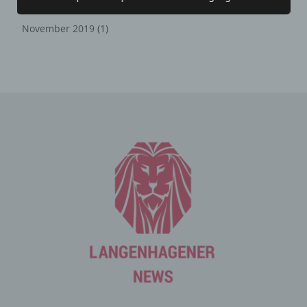
Zahlreiche Internetseiten und Server verwenden
Juli 2020
(1)
Cookies. Viele Cookies enthalten eine sogenannte
November 2019
(1)
Cookie-ID. Eine Cookie-ID ist eine eindeutige Kennung
des Cookies. Sie besteht aus einer Zeichenfolge, durch
welche Internetseiten und Server dem konkreten
Internetbrowser zugeordnet werden können, in dem das
Cookie gespeichert wurde. Dies ermöglicht es den
besuchten Internetseiten und Servern, den individuellen
Browser der betroffenen Person von anderen
Internetbrowsern, die andere Cookies enthalten, zu
unterscheiden. Ein bestimmter Internetbrowser kann
über die eindeutige Cookie-ID wiedererkannt und
identifiziert werden.
Durch den Einsatz von Cookies kann den Nutzern dieser
Internetseite nutzerfreundlichere Services bereitstellen,
die ohne die Cookie-Setzung nicht möglich wären.
Mittels eines Cookies können die Informationen und
Angebote auf unserer Internetseite im Sinne des
Benutzers optimiert werden. Cookies ermöglichen uns,
wie bereits erwähnt, die Benutzer unserer Internetseite