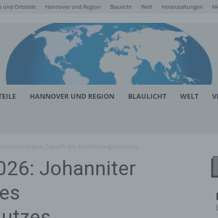
 und Ortsteile
Hannover und Region
Blaulicht
Welt
Veranstaltungen
M
EILE
HANNOVER UND REGION
BLAULICHT
WELT
V
hanniter zeigen Zukunft des Bevölkerungsschutzes
26: Johanniter
des
hutzes