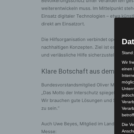
Bevölkerungsschutz unter veränderten ges
weiterentwickeln muss. Im Mittelpunkt steh
Einsatz digitaler Technologien – etwa künstl
direkt am Einsatzort.
Die Hilfsorganisation verbindet operative 
Dat
nachhaltigen Konzepten. Ziel ist es, auch i
Stand
und verlässliche Hilfe sicherzustellen.
Wir fr
einen 
Klare Botschaft aus dem Bund
Intern
möglic
Bundesvorstandsmitglied Oliver Meermann b
Unter
„Das Motto der Interschutz spiegelt, was u
jedoch
Wir brauchen gute Lösungen und Schutzmaß
Verarb
zu sein.“
Verarb
betrof
Auch Uwe Beyes, Mitglied im Landesvorsta
Die Ve
Messe:
Anschr