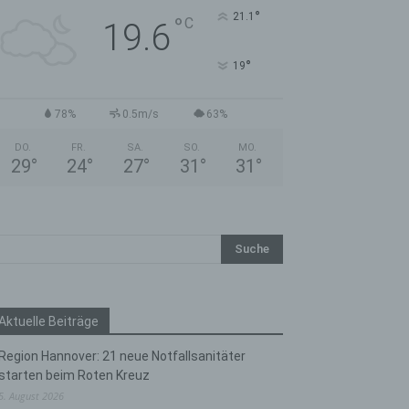
°
21.1
°
C
19.6
°
19
78%
0.5m/s
63%
DO.
FR.
SA.
SO.
MO.
29
°
24
°
27
°
31
°
31
°
Aktuelle Beiträge
Region Hannover: 21 neue Notfallsanitäter
starten beim Roten Kreuz
5. August 2026