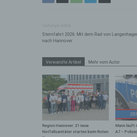
bez
wir
Zuv
Pe
Vorheriger Artikel
f
Sternfahrt 2026: Mit dem Rad von Langenhage
nach Hannover
Ps
We
zus
zu
Verwandte Artikel
Mehr vom Autor
au
unt
ide
g)
Ve
Ver
ode
ge
Region Hannover: 21 neue
Mann läuft 
pe
Notfallsanitäter starten beim Roten
A7 – Polize
Ver