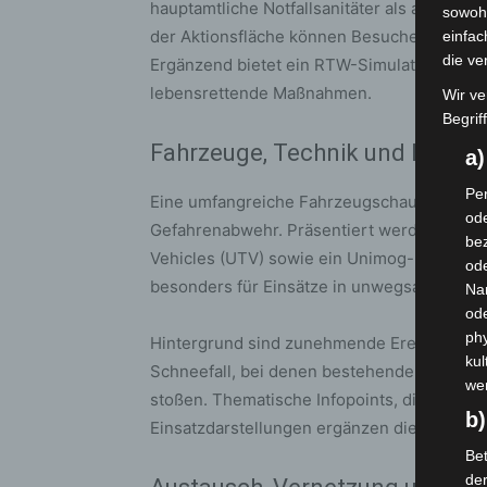
hauptamtliche Notfallsanitäter als auch fü
sowohl
der Aktionsfläche können Besucher selbst mi
einfac
die ve
Ergänzend bietet ein RTW-Simulator praxisn
lebensrettende Maßnahmen.
Wir ve
Begrif
Fahrzeuge, Technik und Einsat
a
Per
Eine umfangreiche Fahrzeugschau verdeutlic
ode
Gefahrenabwehr. Präsentiert werden unter a
bez
Vehicles (UTV) sowie ein Unimog-Krankent
ode
besonders für Einsätze in unwegsamem Gel
Na
od
phy
Hintergrund sind zunehmende Ereignisse w
kul
Schneefall, bei denen bestehende Einheit
we
stoßen. Thematische Infopoints, digitale In
b)
Einsatzdarstellungen ergänzen die Präsent
Bet
de