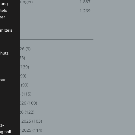
Veranstaltungen
1.887
mung
tels
Welt
1.269
ber
mittels
Archiv
d
August 2026
(9)
chutz
Juli 2026
(73)
Juni 2026
(139)
Mai 2026
(99)
rson
April 2026
(99)
März 2026
(115)
Februar 2026
(109)
Januar 2026
(122)
Dezember 2025
(103)
z-
November 2025
(114)
g soll