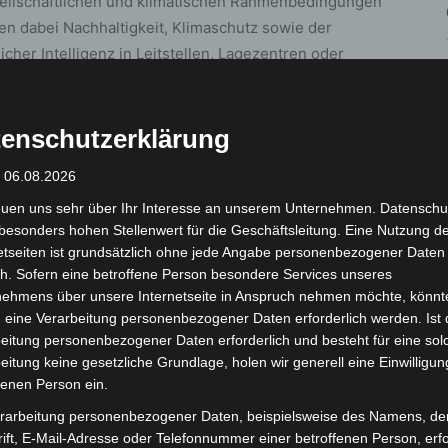
ellschaftlichen und klimatischen Rahmenbedingungen
en dabei Nachhaltigkeit, Klimaschutz sowie der
icher Intelligenz in Leitstellen, Lagezentren oder
Einsatzerfahrung mit moderner Medizintechnik und
enschutzerklärung
n komplexen Krisenlagen eine schnelle, koordinierte
: 06.08.2026
euen uns sehr über Ihr Interesse an unserem Unternehmen. Datenschu
besonders hohen Stellenwert für die Geschäftsleitung. Eine Nutzung d
esvorstand
etseiten ist grundsätzlich ohne jede Angabe personenbezogener Daten
h. Sofern eine betroffene Person besondere Services unseres
ringt den Anspruch der Johanniter auf den Punkt:
nehmens über unsere Internetseite in Anspruch nehmen möchte, könnt
ns bewegt. Es geht darum, unsere Zukunft zu sichern.
 eine Verarbeitung personenbezogener Daten erforderlich werden. Ist 
nahmen, um auf künftige Krisen adäquat vorbereitet
eitung personenbezogener Daten erforderlich und besteht für eine sol
eitung keine gesetzliche Grundlage, holen wir generell eine Einwilligun
fenen Person ein.
nd Niedersachsen/Bremen, betont die Bedeutung der
rarbeitung personenbezogener Daten, beispielsweise des Namens, de
ift, E-Mail-Adresse oder Telefonnummer einer betroffenen Person, erfo