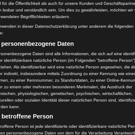
r ehrenamtliche Helfende im Katastrophenschutz. Auf
 für die Öffentlichkeit als auch für unsere Kunden und Geschäftspartne
t VR-Brillen in virtuelle Einsatzszenarien eintauchen.
h lesbar und verständlich sein. Um dies zu gewährleisten, möchten wir
rwendeten Begrifflichkeiten erläutern.
ahe Einblicke in die Notfallversorgung und
rwenden in dieser Datenschutzerklärung unter anderem die folgenden
fe:
zszenarien
) personenbezogene Daten
sonenbezogene Daten sind alle Informationen, die sich auf eine identifi
ht die Bedeutung spezieller Einsatzmittel für die
r identifizierbare natürliche Person (im Folgenden "betroffene Person"
nderem All-Terrain-Vehicles (ATV), Utility Task
iehen. Als identifizierbar wird eine natürliche Person angesehen, die di
ransportwagen (KTW). Diese Fahrzeuge sind
r indirekt, insbesondere mittels Zuordnung zu einer Kennung wie ein
ände oder bei Extremwetterlagen ausgelegt.
men, zu einer Kennnummer, zu Standortdaten, zu einer Online-Kennu
er zu einem oder mehreren besonderen Merkmalen, die Ausdruck der
sischen, physiologischen, genetischen, psychischen, wirtschaftlichen,
ie Starkregen, Hochwasser, Sturm oder starker
turellen oder sozialen Identität dieser natürlichen Person sind, identifizi
en im Bevölkerungsschutz zunehmend an ihre Grenzen
rden kann.
halte auf Tablets sowie anschauliche
 betroffene Person
ation am Messestand.
roffene Person ist jede identifizierte oder identifizierbare natürliche Pe
ren personenbezogene Daten von dem für die Verarbeitung Verantwort