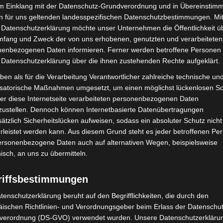
im Einklang mit der Datenschutz-Grundverordnung und in Übereinstim
den Zeiten. In diesem Rahmen gewinnt ein
n für uns geltenden landesspezifischen Datenschutzbestimmungen. Mit
 Akteuren aus Politik, Gesellschaft und Zivilschutz
 Datenschutzerklärung möchte unser Unternehmen die Öffentlichkeit ü
 bildet dabei ein hervorragendes Forum, um nicht nur
mfang und Zweck der von uns erhobenen, genutzten und verarbeiteten
gement, unsere Ausstattung und unsere Kompetenzen
enbezogenen Daten informieren. Ferner werden betroffene Personen 
rten, Engagierten und Entscheidungsträgern in einen
 Datenschutzerklärung über die ihnen zustehenden Rechte aufgeklärt.
ben als für die Verarbeitung Verantwortlicher zahlreiche technische un
isatorische Maßnahmen umgesetzt, um einen möglichst lückenlosen S
lle Einsatzwelten
er diese Internetseite verarbeiteten personenbezogenen Daten
zustellen. Dennoch können Internetbasierte Datenübertragungen
ätzlich Sicherheitslücken aufweisen, sodass ein absoluter Schutz nicht
Weiterbildung. Vorgestellt werden Fort- und
leistet werden kann. Aus diesem Grund steht es jeder betroffenen Pe
ademien im Bereich Bevölkerungsschutz sowie
personenbezogene Daten auch auf alternativen Wegen, beispielsweise
 zur Gefahrenabwehr und internationalen Nothilfe.
nisch, an uns zu übermitteln.
eue Lernumgebungen, die reale Einsatzsituationen
riffsbestimmungen
tenschutzerklärung beruht auf den Begrifflichkeiten, die durch den
n den Johanniter-Akademien und der Akkon-
ischen Richtlinien- und Verordnungsgeber beim Erlass der Datenschut
er Aus- und Fortbildung etabliert – sowohl für
verordnung (DS-GVO) verwendet wurden. Unsere Datenschutzerklärun