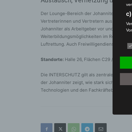
Austausch, Vernetzung und Ka
ver
Der Lounge-Bereich der Johanniter bietet 
c)
Vertreterinnen und Vertretern aus Praxis, Po
Ver
Johanniter als Arbeitgeber vor und informi
Vo
Weiterbildungsmöglichkeiten im Rettungsdi
pe
da
Luftrettung. Auch Freiwilligendienste und
das
ode
Standorte:
Halle 26, Flächen C29 / B29 / B
die
d
Die INTERSCHUTZ gilt als zentrale Plattform
Ein
der Johanniter zeigt, wie stark sich Hilfsor
per
Technologien und den Fachkräftebedarf ein
ei
e)
Pro
Da
wer