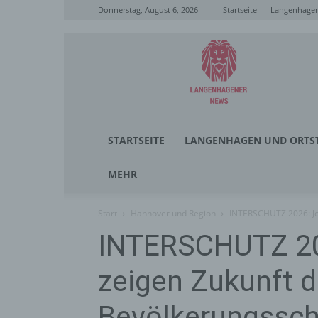
Donnerstag, August 6, 2026
Startseite
Langenhagen
Langenhagener
News
STARTSEITE
LANGENHAGEN UND ORTST
MEHR
Start
Hannover und Region
INTERSCHUTZ 2026: Jo
INTERSCHUTZ 20
zeigen Zukunft 
Bevölkerungssc