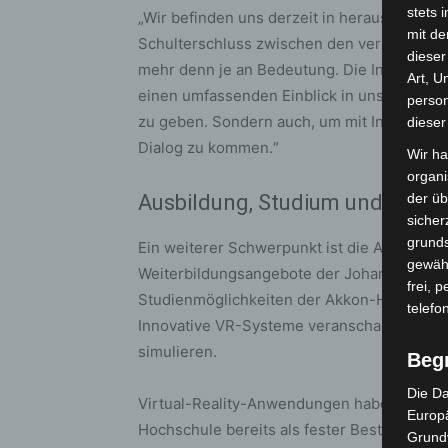
stets 
„Wir befinden uns derzeit in herausfordern
mit de
Schulterschluss zwischen den verschiedenen
dieser
mehr denn je an Bedeutung. Die Interschutz
Art, U
einen umfassenden Einblick in unser Enga
person
zu geben. Sondern auch, um mit Interessie
dieser
Dialog zu kommen.“
Wir ha
organ
Ausbildung, Studium und virtue
der üb
sicher
grunds
Ein weiterer Schwerpunkt ist die Aus- und 
gewähr
Weiterbildungsangebote der Johanniter-Ak
frei, 
Studienmöglichkeiten der Akkon-Hochschule
telefo
Innovative VR-Systeme veranschaulichen n
simulieren.
Beg
Die Da
Virtual-Reality-Anwendungen haben sich a
Europä
Hochschule bereits als fester Bestandteil d
Grund