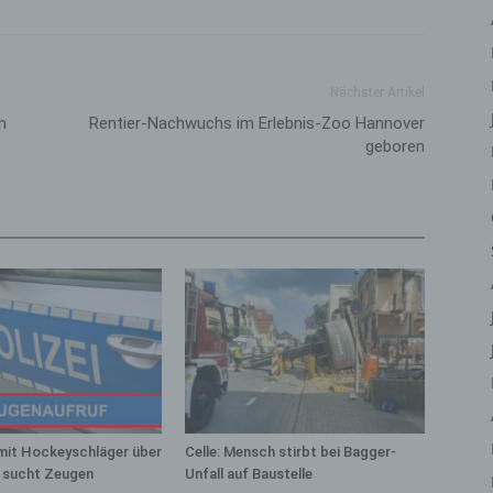
iehen, zu bewerten, insbesondere, um Aspekte bezüglich Arbeitsleistu
tschaftlicher Lage, Gesundheit, persönlicher Vorlieben, Interessen,
erlässigkeit, Verhalten, Aufenthaltsort oder Ortswechsel dieser natürli
rson zu analysieren oder vorherzusagen.
Nächster Artikel
) Pseudonymisierung
n
Rentier-Nachwuchs im Erlebnis-Zoo Hannover
geboren
eudonymisierung ist die Verarbeitung personenbezogener Daten in ein
ise, auf welche die personenbezogenen Daten ohne Hinzuziehung
ätzlicher Informationen nicht mehr einer spezifischen betroffenen Per
geordnet werden können, sofern diese zusätzlichen Informationen ges
fbewahrt werden und technischen und organisatorischen Maßnahmen
erliegen, die gewährleisten, dass die personenbezogenen Daten nicht 
ntifizierten oder identifizierbaren natürlichen Person zugewiesen werde
 Verantwortlicher oder für die Verarbeitung
rantwortlicher
antwortlicher oder für die Verarbeitung Verantwortlicher ist die natürlic
r juristische Person, Behörde, Einrichtung oder andere Stelle, die allei
meinsam mit anderen über die Zwecke und Mittel der Verarbeitung von
mit Hockeyschläger über
Celle: Mensch stirbt bei Bagger-
rsonenbezogenen Daten entscheidet. Sind die Zwecke und Mittel diese
i sucht Zeugen
Unfall auf Baustelle
arbeitung durch das Unionsrecht oder das Recht der Mitgliedstaaten