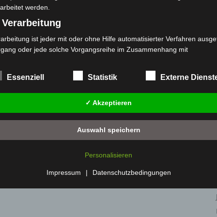
rrierechancen
arbeitet werden.
Raum für fachlichen Austausch und Vernetzung mit
 Verarbeitung
litik und Verwaltung. Gleichzeitig stellen sich die
arbeitung ist jeder mit oder ohne Hilfe automatisierter Verfahren ausge
eren über Einstiegs-, Ausbildungs- und
rgang oder jede solche Vorgangsreihe im Zusammenhang mit
enst, Bevölkerungsschutz sowie in der Offshore- und
rsonenbezogenen Daten wie das Erheben, das Erfassen, die Organisat
s Ordnen, die Speicherung, die Anpassung oder Veränderung, das Aus
 ehrenamtliches Engagement werden vorgestellt.
Essenziell
Statistik
Externe Dienst
 Abfragen, die Verwendung, die Offenlegung durch Übermittlung, Verb
r eine andere Form der Bereitstellung, den Abgleich oder die Verknüp
37
✓ Akzeptieren
 Einschränkung, das Löschen oder die Vernichtung.
) Einschränkung der Verarbeitung
 für Innovationen im Bevölkerungsschutz. Der Auftritt
Auswahl speichern
schränkung der Verarbeitung ist die Markierung gespeicherter
ganisationen auf neue Gefahrenlagen, digitale
sonenbezogener Daten mit dem Ziel, ihre künftige Verarbeitung
stellen müssen.
Personalisieren
nzuschränken.
 Profiling
Impressum
|
Datenschutzbedingungen
filing ist jede Art der automatisierten Verarbeitung personenbezogener
ten, die darin besteht, dass diese personenbezogenen Daten verwend
den, um bestimmte persönliche Aspekte, die sich auf eine natürliche 