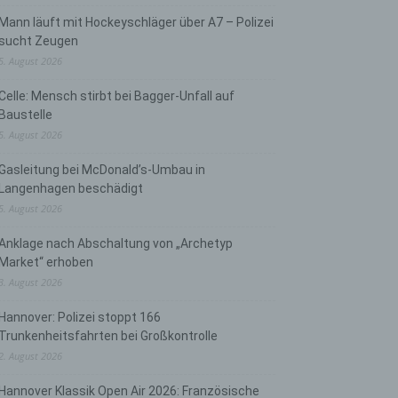
Mann läuft mit Hockeyschläger über A7 – Polizei
sucht Zeugen
5. August 2026
Celle: Mensch stirbt bei Bagger-Unfall auf
Baustelle
5. August 2026
Gasleitung bei McDonald’s-Umbau in
Langenhagen beschädigt
5. August 2026
Anklage nach Abschaltung von „Archetyp
Market“ erhoben
3. August 2026
Hannover: Polizei stoppt 166
Trunkenheitsfahrten bei Großkontrolle
2. August 2026
Hannover Klassik Open Air 2026: Französische