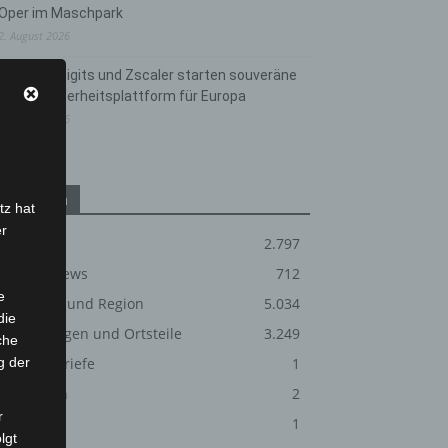
Oper im Maschpark
2. August 2026
Schwarz Digits und Zscaler starten souveräne
Cloud-Sicherheitsplattform für Europa
2. August 2026
Kategorien
tz hat
er
Blaulicht
2.797
Corona-News
712
e
Hannover und Region
5.034
die
Langenhagen und Ortsteile
3.249
che
g der
Leserbriefe
1
Menschen
2
r
Über uns
1
lgt