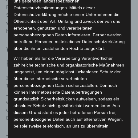
uns geltenden landesspezifischen
Rückmeldungen wurden vor allem „die Menschen, die
Datenschutzbestimmungen. Mittels dieser
Datenschutzerklärung möchte unser Unternehmen die
Spiele und die Herzlichkeit“ sowie die offene und
Öffentlichkeit über Art, Umfang und Zweck der von uns
wertschätzende Atmosphäre innerhalb der Gruppe
erhobenen, genutzten und verarbeiteten
hervorgehoben.
personenbezogenen Daten informieren. Ferner werden
betroffene Personen mittels dieser Datenschutzerklärung
Würdiger Abschluss mit
über die ihnen zustehenden Rechte aufgeklärt.
Wir haben als für die Verarbeitung Verantwortlicher
persönlicher Anerkennung
zahlreiche technische und organisatorische Maßnahmen
umgesetzt, um einen möglichst lückenlosen Schutz der
Zum Abschluss der Ausbildung erhielten alle
über diese Internetseite verarbeiteten
personenbezogenen Daten sicherzustellen. Dennoch
Teilnehmenden ihre Urkunden sowie ein Glas
können Internetbasierte Datenübertragungen
„Rathaushonig“ als kleines Dankeschön. Mirko Heuer ließ
grundsätzlich Sicherheitslücken aufweisen, sodass ein
es sich nicht nehmen, persönlich vorbeizukommen, um
absoluter Schutz nicht gewährleistet werden kann. Aus
den erfolgreichen Abschluss und das ehrenamtliche
diesem Grund steht es jeder betroffenen Person frei,
Engagement der neuen Jugendleiter:innen zu würdigen.
personenbezogene Daten auch auf alternativen Wegen,
beispielsweise telefonisch, an uns zu übermitteln.
„Es war schön zu sehen, wie die Teilnehmenden über die