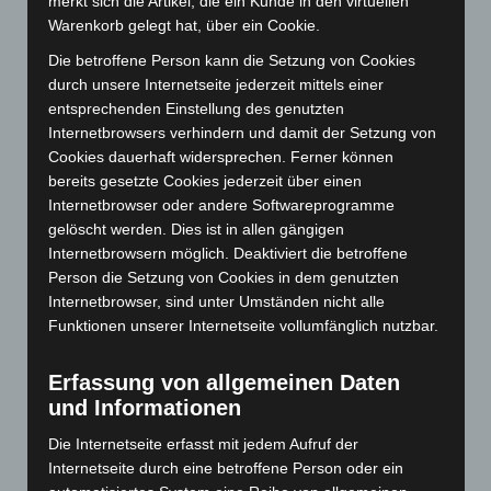
merkt sich die Artikel, die ein Kunde in den virtuellen
April 2025
(88)
Warenkorb gelegt hat, über ein Cookie.
März 2025
(111)
Die betroffene Person kann die Setzung von Cookies
Februar 2025
(96)
durch unsere Internetseite jederzeit mittels einer
Januar 2025
(88)
entsprechenden Einstellung des genutzten
Internetbrowsers verhindern und damit der Setzung von
Dezember 2024
(89)
Cookies dauerhaft widersprechen. Ferner können
November 2024
(94)
bereits gesetzte Cookies jederzeit über einen
Oktober 2024
(93)
Internetbrowser oder andere Softwareprogramme
gelöscht werden. Dies ist in allen gängigen
September 2024
(112)
Internetbrowsern möglich. Deaktiviert die betroffene
August 2024
(107)
Person die Setzung von Cookies in dem genutzten
Juli 2024
(89)
Internetbrowser, sind unter Umständen nicht alle
Funktionen unserer Internetseite vollumfänglich nutzbar.
Juni 2024
(107)
Mai 2024
(149)
Erfassung von allgemeinen Daten
April 2024
(102)
und Informationen
März 2024
(103)
Die Internetseite erfasst mit jedem Aufruf der
Februar 2024
(103)
Internetseite durch eine betroffene Person oder ein