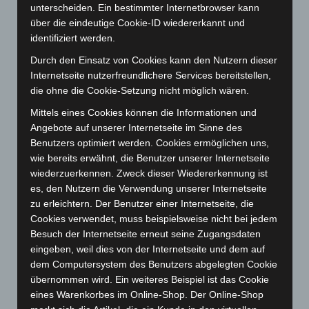
Juli 2026
(73)
unterscheiden. Ein bestimmter Internetbrowser kann
Juni 2026
(139)
über die eindeutige Cookie-ID wiedererkannt und
identifiziert werden.
Mai 2026
(99)
Durch den Einsatz von Cookies kann den Nutzern dieser
April 2026
(99)
Internetseite nutzerfreundlichere Services bereitstellen,
März 2026
(115)
die ohne die Cookie-Setzung nicht möglich wären.
Februar 2026
(109)
Mittels eines Cookies können die Informationen und
Januar 2026
(122)
Angebote auf unserer Internetseite im Sinne des
Benutzers optimiert werden. Cookies ermöglichen uns,
Dezember 2025
(103)
wie bereits erwähnt, die Benutzer unserer Internetseite
November 2025
(114)
wiederzuerkennen. Zweck dieser Wiedererkennung ist
Oktober 2025
(112)
es, den Nutzern die Verwendung unserer Internetseite
zu erleichtern. Der Benutzer einer Internetseite, die
September 2025
(93)
Cookies verwendet, muss beispielsweise nicht bei jedem
August 2025
(90)
Besuch der Internetseite erneut seine Zugangsdaten
Juli 2025
(90)
eingeben, weil dies von der Internetseite und dem auf
dem Computersystem des Benutzers abgelegten Cookie
Juni 2025
(103)
übernommen wird. Ein weiteres Beispiel ist das Cookie
Mai 2025
(112)
eines Warenkorbes im Online-Shop. Der Online-Shop