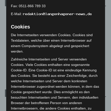
Kategorien
Fax: 0511-866 789 33
Blaulicht
2.799
E-Mail:
Corona-News
712
Cookies
Hannover und Region
5.039
Die Internetseiten verwenden Cookies. Cookies sind
Langenhagen und Ortsteile
3.252
Textdateien, welche über einen Internetbrowser auf
Leserbriefe
1
einem Computersystem abgelegt und gespeichert
Menschen
2
werden.
Über uns
1
Zahlreiche Internetseiten und Server verwenden
Cookies. Viele Cookies enthalten eine sogenannte
Veranstaltungen
1.888
Cookie-ID. Eine Cookie-ID ist eine eindeutige Kennung
Welt
1.271
des Cookies. Sie besteht aus einer Zeichenfolge, durch
welche Internetseiten und Server dem konkreten
Internetbrowser zugeordnet werden können, in dem das
Cookie gespeichert wurde. Dies ermöglicht es den
Archiv
besuchten Internetseiten und Servern, den individuellen
Browser der betroffenen Person von anderen
August 2026
(14)
Internetbrowsern, die andere Cookies enthalten, zu