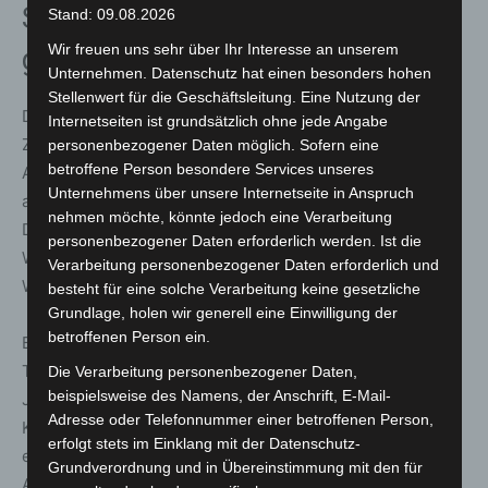
Sehr positive Evaluation und
Stand: 09.08.2026
Wir freuen uns sehr über Ihr Interesse an unserem
gestärktes Sicherheitsgefühl
Unternehmen. Datenschutz hat einen besonders hohen
Stellenwert für die Geschäftsleitung. Eine Nutzung der
Die abschließende Evaluation zeigt eine hohe
Internetseiten ist grundsätzlich ohne jede Angabe
Zufriedenheit mit dem Kursangebot. Sowohl die
personenbezogener Daten möglich. Sofern eine
betroffene Person besondere Services unseres
Atmosphäre und die Räumlichkeiten im Haus der Jugend
Unternehmens über unsere Internetseite in Anspruch
als auch der Praxisbezug der Inhalte wurden im
nehmen möchte, könnte jedoch eine Verarbeitung
Durchschnitt mit 4,8 von 5 Punkten bewertet. Das
personenbezogener Daten erforderlich werden. Ist die
Wohlfühlen innerhalb der Gruppe erreichte sogar einen
Verarbeitung personenbezogener Daten erforderlich und
Wert von 9,1 von 10 Punkten.
besteht für eine solche Verarbeitung keine gesetzliche
Grundlage, holen wir generell eine Einwilligung der
betroffenen Person ein.
Besonders deutlich wurde der Kompetenzzuwachs der
Teilnehmenden im Umgang mit Kindern und
Die Verarbeitung personenbezogener Daten,
beispielsweise des Namens, der Anschrift, E-Mail-
Jugendlichen: Während sie ihre Sicherheit vor
Adresse oder Telefonnummer einer betroffenen Person,
Kursbeginn im Durchschnitt mit 7,5 von 10 Punkten
erfolgt stets im Einklang mit der Datenschutz-
einschätzten, lag dieser Wert nach Abschluss der
Grundverordnung und in Übereinstimmung mit den für
Ausbildung bei 8,7 Punkten. In den freien