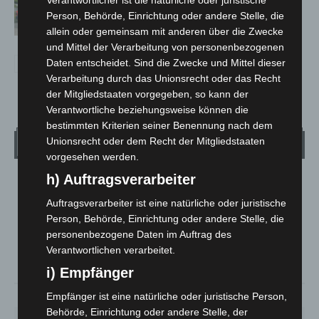
Notfallsanitäter starten beim Roten
Person, Behörde, Einrichtung oder andere Stelle, die
Kreuz
allein oder gemeinsam mit anderen über die Zwecke
und Mittel der Verarbeitung von personenbezogenen
Daten entscheidet. Sind die Zwecke und Mittel dieser
Verarbeitung durch das Unionsrecht oder das Recht
der Mitgliedstaaten vorgegeben, so kann der
Verantwortliche beziehungsweise können die
bestimmten Kriterien seiner Benennung nach dem
Unionsrecht oder dem Recht der Mitgliedstaaten
Wetter
vorgesehen werden.
h) Auftragsverarbeiter
LANGENHAGEN
Auftragsverarbeiter ist eine natürliche oder juristische
Klarer Himmel
Person, Behörde, Einrichtung oder andere Stelle, die
°
21.1
°
C
20.3
personenbezogene Daten im Auftrag des
Verantwortlichen verarbeitet.
°
20.1
i) Empfänger
Empfänger ist eine natürliche oder juristische Person,
59%
1.8m/s
5%
Behörde, Einrichtung oder andere Stelle, der