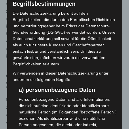
Begriffsbestimmungen
vielen Wochen immer mehr als Gruppe
zusammengewachsen sind“, sagt Jugendarbeiter
Die Datenschutzerklärung beruht auf den
Andreas Lachmann. „Gerade bei den
Begrifflichkeiten, die durch den Europäischen Richtlinien-
Kooperationsübungen haben sie viel Teamgeist, soziale
und Verordnungsgeber beim Erlass der Datenschutz-
Grundverordnung (DS-GVO) verwendet wurden. Unsere
Kompetenz und Empathie gezeigt. So ist eine richtig gute
Datenschutzerklärung soll sowohl für die Öffentlichkeit
Atmosphäre entstanden, in der alle Neues lernen und
als auch für unsere Kunden und Geschäftspartner
wichtige Erfahrungen für die ehrenamtliche Arbeit mit
einfach lesbar und verständlich sein. Um dies zu
Kindern und Jugendlichen sammeln konnten.“
gewährleisten, möchten wir vorab die verwendeten
Begrifflichkeiten erläutern.
Anmeldung für Sommer-JuLeiCa
Wir verwenden in dieser Datenschutzerklärung unter
anderem die folgenden Begriffe:
2026 bereits möglich
a) personenbezogene Daten
Personenbezogene Daten sind alle Informationen,
Bereits jetzt ist die Anmeldung für die Sommer-JuLeiCa
die sich auf eine identifizierte oder identifizierbare
2026 der Stadt Langenhagen geöffnet. Die
natürliche Person (im Folgenden "betroffene Person")
Ausbildungswoche mit Übernachtung findet vom 3. bis 8.
beziehen. Als identifizierbar wird eine natürliche
August 2026 erneut im Heideheim Burgwedel statt und
Person angesehen, die direkt oder indirekt,