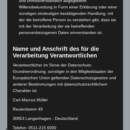
und unmissverständlich abgegebene
Hannover: Erste Tigermücken-Population in Niedersachsen
Willensbekundung in Form einer Erklärung oder einer
entdeckt
sonstigen eindeutigen bestätigenden Handlung, mit
7. August 2026
der die betroffene Person zu verstehen gibt, dass sie
mit der Verarbeitung der sie betreffenden
Brand im „Haus der Begegnung“ in Neuwarmbüchen schnell
personenbezogenen Daten einverstanden ist.
eingedämmt
6. August 2026
Name und Anschrift des für die
Region Hannover: 21 neue Notfallsanitäter starten beim
Verarbeitung Verantwortlichen
Roten Kreuz
Verantwortlicher im Sinne der Datenschutz-
5. August 2026
Grundverordnung, sonstiger in den Mitgliedstaaten der
Mann läuft mit Hockeyschläger über A7 – Polizei sucht
Europäischen Union geltenden Datenschutzgesetze und
Zeugen
anderer Bestimmungen mit datenschutzrechtlichem
5. August 2026
Charakter ist:
Carl-Marcus Müller
Celle: Mensch stirbt bei Bagger-Unfall auf Baustelle
Reuterdamm 49
5. August 2026
30853 Langenhagen - Deutschland
Telefon: 0511-215 6000