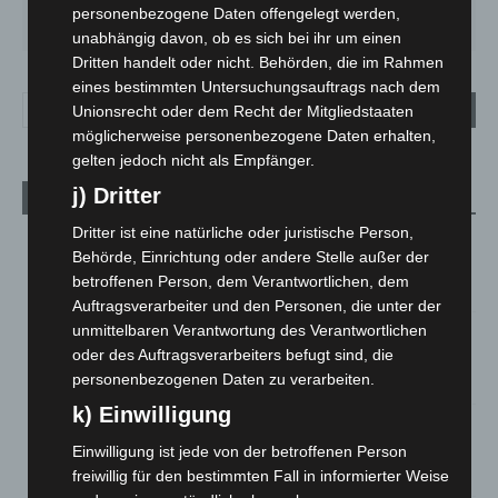
SO.
MO.
DI.
MI.
DO.
personenbezogene Daten offengelegt werden,
33
°
27
°
24
°
27
°
31
°
unabhängig davon, ob es sich bei ihr um einen
Dritten handelt oder nicht. Behörden, die im Rahmen
eines bestimmten Untersuchungsauftrags nach dem
Unionsrecht oder dem Recht der Mitgliedstaaten
möglicherweise personenbezogene Daten erhalten,
gelten jedoch nicht als Empfänger.
j) Dritter
Aktuelle Beiträge
Dritter ist eine natürliche oder juristische Person,
Kunst trifft Weingenuss: Barbara-Susann Mehring zeigt ihre
Behörde, Einrichtung oder andere Stelle außer der
Werke im Jacques’ Wein-Depot Isernhagen
betroffenen Person, dem Verantwortlichen, dem
8. August 2026
Auftragsverarbeiter und den Personen, die unter der
unmittelbaren Verantwortung des Verantwortlichen
A2: Zweite Turbobaustelle startet zwischen Hannover-West
oder des Auftragsverarbeiters befugt sind, die
und Bothfeld
personenbezogenen Daten zu verarbeiten.
8. August 2026
k) Einwilligung
Niedersachsen: Feuerwehrkräfte kehren nach
Waldbrandeinsatz aus Spanien zurück
Einwilligung ist jede von der betroffenen Person
7. August 2026
freiwillig für den bestimmten Fall in informierter Weise