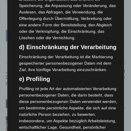
Speicherung, die Anpassung oder Veränderung, das
Auslesen, das Abfragen, die Verwendung, die
Offenlegung durch Übermittlung, Verbreitung oder
eine andere Form der Bereitstellung, den Abgleich
oder die Verknüpfung, die Einschränkung, das
Löschen oder die Vernichtung.
d) Einschränkung der Verarbeitung
Einschränkung der Verarbeitung ist die Markierung
gespeicherter personenbezogener Daten mit dem
Vorheriger Artikel
Nächster Artikel
Ziel, ihre künftige Verarbeitung einzuschränken.
„Identify Me“: Weiterer
Figurentheater gastiert mit
Durchbruch bei internationaler
„Grabowski“ in Langenhagen
e) Profiling
Fahndung
Profiling ist jede Art der automatisierten Verarbeitung
personenbezogener Daten, die darin besteht, dass
diese personenbezogenen Daten verwendet werden,
Verwandte Artikel
Mehr vom Autor
um bestimmte persönliche Aspekte, die sich auf eine
natürliche Person beziehen, zu bewerten,
Kunst trifft Weingenuss: Barbara-
insbesondere, um Aspekte bezüglich Arbeitsleistung,
Susann Mehring zeigt ihre Werke im
wirtschaftlicher Lage, Gesundheit, persönlicher