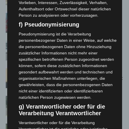
Jacques’ Wein-Depot Isernhagen
Vorlieben, Interessen, Zuverlässigkeit, Verhalten,
Aufenthaltsort oder Ortswechsel dieser natürlichen
Person zu analysieren oder vorherzusagen.
A2: Zweite Turbobaustelle startet
zwischen Hannover-West und
f) Pseudonymisierung
Bothfeld
Pseudonymisierung ist die Verarbeitung
personenbezogener Daten in einer Weise, auf welche
Niedersachsen: Feuerwehrkräfte
die personenbezogenen Daten ohne Hinzuziehung
kehren nach Waldbrandeinsatz aus
zusätzlicher Informationen nicht mehr einer
Spanien zurück
spezifischen betroffenen Person zugeordnet werden
können, sofern diese zusätzlichen Informationen
Hannover: Erste Tigermücken-
gesondert aufbewahrt werden und technischen und
Population in Niedersachsen entdeckt
organisatorischen Maßnahmen unterliegen, die
gewährleisten, dass die personenbezogenen Daten
nicht einer identifizierten oder identifizierbaren
natürlichen Person zugewiesen werden.
Brand im „Haus der Begegnung“ in
Neuwarmbüchen schnell eingedämmt
g) Verantwortlicher oder für die
Verarbeitung Verantwortlicher
Verantwortlicher oder für die Verarbeitung
Region Hannover: 21 neue
Verantwortlicher ist die natürliche oder juristische