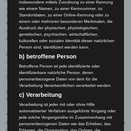
richtet sich an alle ab 15 Jahren, die sich in der Kinder-
insbesondere mittels Zuordnung zu einer Kennung
und Jugendarbeit engagieren oder künftig engagieren
wie einem Namen, zu einer Kennnummer, zu
Standortdaten, zu einer Online-Kennung oder zu
möchten. Auf dem Programm stehen unter anderem
einem oder mehreren besonderen Merkmalen, die
Kommunikation, Gruppenpädagogik, Kindeswohl,
Ausdruck der physischen, physiologischen,
rechtliche Grundlagen sowie Spiele- und
genetischen, psychischen, wirtschaftlichen,
Erlebnispädagogik.
kulturellen oder sozialen Identität dieser natürlichen
Person sind, identifiziert werden kann.
Die Teilnahme kostet 60 Euro, ermäßigt 30 Euro,
b) betroffene Person
inklusive Unterkunft und Vollverpflegung. Die Sommer-
Betroffene Person ist jede identifizierte oder
JuLeiCa wird durch das Land Niedersachsen
identifizierbare natürliche Person, deren
(Landesjugendamt) gefördert.
personenbezogene Daten von dem für die
Verarbeitung Verantwortlichen verarbeitet werden.
Anmeldungen sind online möglich unter:
www.unser-
c) Verarbeitung
ferienprogramm.de/langenhagen
Verarbeitung ist jeder mit oder ohne Hilfe
automatisierter Verfahren ausgeführte Vorgang oder
*Die Jugendleiter*in-Card (
Juleica
) ist der bundesweit
jede solche Vorgangsreihe im Zusammenhang mit
einheitliche Ausweis für ehrenamtliche Mitarbeiter*innen
personenbezogenen Daten wie das Erheben, das
in der Jugendarbeit.
Erfassen, die Organisation, das Ordnen, die