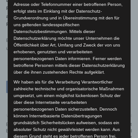
Da diese Sachverhalte teilweise von einer Vielzahl von
Adresse oder Telefonnummer einer betroffenen Person,
Passanten beziehungsweise Anwohnenden aus
erfolgt stets im Einklang mit der Datenschutz-
angrenzenden Häusern beobachtet wurden, bittet die
Grundverordnung und in Übereinstimmung mit den für
Polizei auch hier um weitere Zeugenhinweise.
uns geltenden landesspezifischen
Datenschutzbestimmungen. Mittels dieser
Datenschutzerklärung möchte unser Unternehmen die
Entsprechende Informationen nimmt die Polizei Garbsen
Öffentlichkeit über Art, Umfang und Zweck der von uns
unter der Telefonnummer 05131 701-4515 entgegen.
erhobenen, genutzten und verarbeiteten
personenbezogenen Daten informieren. Ferner werden
betroffene Personen mittels dieser Datenschutzerklärung
über die ihnen zustehenden Rechte aufgeklärt.
Wir haben als für die Verarbeitung Verantwortlicher
zahlreiche technische und organisatorische Maßnahmen
umgesetzt, um einen möglichst lückenlosen Schutz der
über diese Internetseite verarbeiteten
personenbezogenen Daten sicherzustellen. Dennoch
können Internetbasierte Datenübertragungen
Vorheriger Artikel
Nächster Artikel
grundsätzlich Sicherheitslücken aufweisen, sodass ein
Buslinie 135: Umleitung im
Feuerwehren im Stadtgebiet
absoluter Schutz nicht gewährleistet werden kann. Aus
Bereich Wiesenau
Garbsen am Mittwoch viel
diesem Grund steht es jeder betroffenen Person frei,
beschäftigt