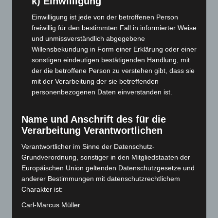
k) Einwilligung
August 2025
(90)
Einwilligung ist jede von der betroffenen Person
Juli 2025
(90)
freiwillig für den bestimmten Fall in informierter Weise
und unmissverständlich abgegebene
Juni 2025
(103)
Willensbekundung in Form einer Erklärung oder einer
Mai 2025
(112)
sonstigen eindeutigen bestätigenden Handlung, mit
der die betroffene Person zu verstehen gibt, dass sie
April 2025
(88)
mit der Verarbeitung der sie betreffenden
März 2025
(111)
personenbezogenen Daten einverstanden ist.
Februar 2025
(96)
Januar 2025
(88)
Name und Anschrift des für die
Verarbeitung Verantwortlichen
Dezember 2024
(89)
November 2024
(94)
Verantwortlicher im Sinne der Datenschutz-
Grundverordnung, sonstiger in den Mitgliedstaaten der
Oktober 2024
(93)
Europäischen Union geltenden Datenschutzgesetze und
September 2024
(112)
anderer Bestimmungen mit datenschutzrechtlichem
August 2024
(107)
Charakter ist:
Juli 2024
(89)
Carl-Marcus Müller
Juni 2024
(107)