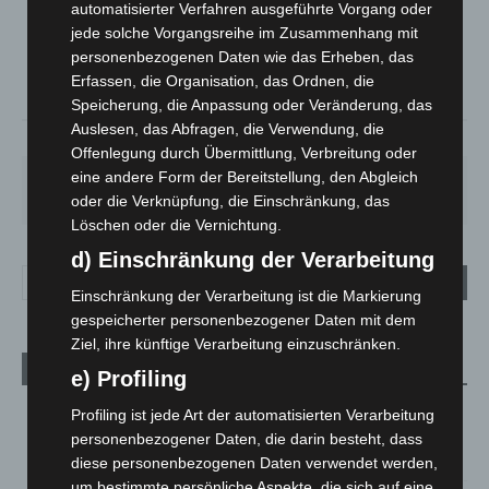
automatisierter Verfahren ausgeführte Vorgang oder
°
16.8
jede solche Vorgangsreihe im Zusammenhang mit
°
C
16.4
personenbezogenen Daten wie das Erheben, das
°
14.9
Erfassen, die Organisation, das Ordnen, die
Speicherung, die Anpassung oder Veränderung, das
Auslesen, das Abfragen, die Verwendung, die
78%
3m/s
26%
Offenlegung durch Übermittlung, Verbreitung oder
eine andere Form der Bereitstellung, den Abgleich
FR.
SA.
SO.
MO.
DI.
21
°
26
°
32
°
30
°
24
°
oder die Verknüpfung, die Einschränkung, das
Löschen oder die Vernichtung.
d) Einschränkung der Verarbeitung
Einschränkung der Verarbeitung ist die Markierung
gespeicherter personenbezogener Daten mit dem
Ziel, ihre künftige Verarbeitung einzuschränken.
Aktuelle Beiträge
e) Profiling
Hannover: Erste Tigermücken-Population in Niedersachsen
Profiling ist jede Art der automatisierten Verarbeitung
entdeckt
personenbezogener Daten, die darin besteht, dass
7. August 2026
diese personenbezogenen Daten verwendet werden,
um bestimmte persönliche Aspekte, die sich auf eine