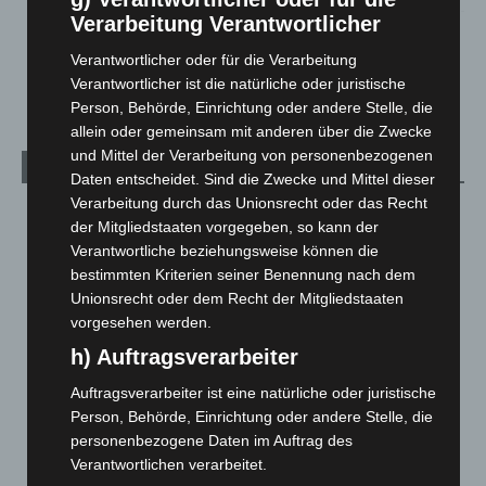
Verarbeitung Verantwortlicher
Hannover: Polizei stoppt 166 Trunkenheitsfahrten bei
Großkontrolle
Verantwortlicher oder für die Verarbeitung
2. August 2026
Verantwortlicher ist die natürliche oder juristische
Person, Behörde, Einrichtung oder andere Stelle, die
allein oder gemeinsam mit anderen über die Zwecke
und Mittel der Verarbeitung von personenbezogenen
Kategorien
Daten entscheidet. Sind die Zwecke und Mittel dieser
Verarbeitung durch das Unionsrecht oder das Recht
Blaulicht
2.798
der Mitgliedstaaten vorgegeben, so kann der
Corona-News
712
Verantwortliche beziehungsweise können die
bestimmten Kriterien seiner Benennung nach dem
Hannover und Region
5.036
Unionsrecht oder dem Recht der Mitgliedstaaten
Langenhagen und Ortsteile
3.250
vorgesehen werden.
Leserbriefe
1
h) Auftragsverarbeiter
Menschen
2
Auftragsverarbeiter ist eine natürliche oder juristische
Über uns
1
Person, Behörde, Einrichtung oder andere Stelle, die
Veranstaltungen
1.887
personenbezogene Daten im Auftrag des
Verantwortlichen verarbeitet.
Welt
1.269