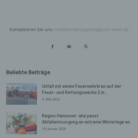
Bei der Nutzung dieser allgemeinen Daten und
Informationen ziehen wird keine Rückschlüsse auf die
betroffene Person. Diese Informationen werden vielmehr
benötigt, um (1) die Inhalte unserer Internetseite korrekt
Kontaktieren Sie uns:
redaktion@langenhagener-news.de
auszuliefern, (2) die Inhalte unserer Internetseite sowie
die Werbung für diese zu optimieren, (3) die dauerhafte
Funktionsfähigkeit unserer informationstechnologischen
Systeme und der Technik unserer Internetseite zu
gewährleisten sowie (4) um Strafverfolgungsbehörden
im Falle eines Cyberangriffes die zur Strafverfolgung
Beliebte Beiträge
notwendigen Informationen bereitzustellen. Diese
anonym erhobenen Daten und Informationen werden
durch uns daher einerseits statistisch und ferner mit dem
Unfall mit einem Feuerwehrkran auf der
Feuer- und Rettungswache 2 in...
Ziel ausgewertet, den Datenschutz und die
9. Mai 2022
Datensicherheit in unserem Unternehmen zu erhöhen,
um letztlich ein optimales Schutzniveau für die von uns
verarbeiteten personenbezogenen Daten
Region Hannover: aha passt
sicherzustellen. Die anonymen Daten der Server-Logfiles
Abfallentsorgung an extreme Winterlage an
werden getrennt von allen durch eine betroffene Person
10. Januar 2026
angegebenen personenbezogenen Daten gespeichert.