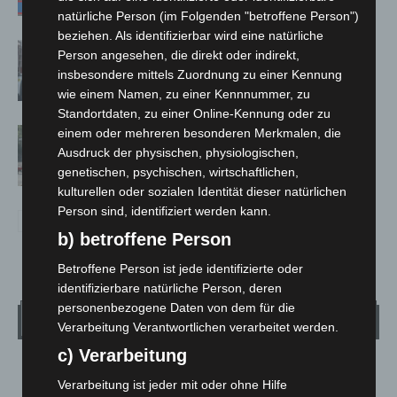
natürliche Person (im Folgenden "betroffene Person")
beziehen. Als identifizierbar wird eine natürliche
Celle: Mensch stirbt bei Bagger-Unfall
Person angesehen, die direkt oder indirekt,
auf Baustelle
insbesondere mittels Zuordnung zu einer Kennung
wie einem Namen, zu einer Kennnummer, zu
Standortdaten, zu einer Online-Kennung oder zu
Gasleitung bei McDonald’s-Umbau in
einem oder mehreren besonderen Merkmalen, die
Ausdruck der physischen, physiologischen,
Langenhagen beschädigt
genetischen, psychischen, wirtschaftlichen,
kulturellen oder sozialen Identität dieser natürlichen
Person sind, identifiziert werden kann.
b) betroffene Person
Betroffene Person ist jede identifizierte oder
identifizierbare natürliche Person, deren
personenbezogene Daten von dem für die
Wetter
Verarbeitung Verantwortlichen verarbeitet werden.
c) Verarbeitung
LANGENHAGEN
Verarbeitung ist jeder mit oder ohne Hilfe
Mäßig Bewölkt