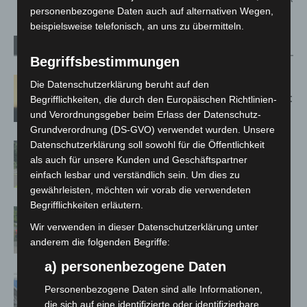
personenbezogene Daten auch auf alternativen Wegen,
beispielsweise telefonisch, an uns zu übermitteln.
Verwandte Artikel
Mehr vom Autor
Begriffsbestimmungen
Hannover: Erste Tigermücken-
Die Datenschutzerklärung beruht auf den
Population in Niedersachsen entdeckt
Begrifflichkeiten, die durch den Europäischen Richtlinien-
und Verordnungsgeber beim Erlass der Datenschutz-
Grundverordnung (DS-GVO) verwendet wurden. Unsere
Datenschutzerklärung soll sowohl für die Öffentlichkeit
Brand im „Haus der Begegnung“ in
als auch für unsere Kunden und Geschäftspartner
Neuwarmbüchen schnell eingedämmt
einfach lesbar und verständlich sein. Um dies zu
gewährleisten, möchten wir vorab die verwendeten
Begrifflichkeiten erläutern.
Region Hannover: 21 neue
Wir verwenden in dieser Datenschutzerklärung unter
Notfallsanitäter starten beim Roten
anderem die folgenden Begriffe:
Kreuz
a) personenbezogene Daten
Mann läuft mit Hockeyschläger über
Personenbezogene Daten sind alle Informationen,
A7 – Polizei sucht Zeugen
die sich auf eine identifizierte oder identifizierbare