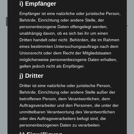
i) Empfänger
Empfänger ist eine natürliche oder juristische Person,
Behörde, Einrichtung oder andere Stelle, der
Archiv
personenbezogene Daten offengelegt werden,
unabhängig davon, ob es sich bei ihr um einen
August 2026
(11)
Dritten handelt oder nicht. Behörden, die im Rahmen
Juli 2026
(73)
eines bestimmten Untersuchungsauftrags nach dem
Juni 2026
(139)
Unionsrecht oder dem Recht der Mitgliedstaaten
möglicherweise personenbezogene Daten erhalten,
Mai 2026
(99)
gelten jedoch nicht als Empfänger.
April 2026
(99)
j) Dritter
März 2026
(115)
Dritter ist eine natürliche oder juristische Person,
Februar 2026
(109)
Behörde, Einrichtung oder andere Stelle außer der
Januar 2026
(122)
betroffenen Person, dem Verantwortlichen, dem
Auftragsverarbeiter und den Personen, die unter der
Dezember 2025
(103)
unmittelbaren Verantwortung des Verantwortlichen
November 2025
(114)
oder des Auftragsverarbeiters befugt sind, die
Oktober 2025
(112)
personenbezogenen Daten zu verarbeiten.
September 2025
(93)