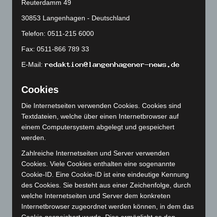
Reuterdamm 49
Mai 2024
(149)
30853 Langenhagen - Deutschland
April 2024
(102)
Telefon: 0511-215 6000
März 2024
(103)
Fax: 0511-866 789 33
Februar 2024
(103)
E-Mail:
Januar 2024
(111)
Dezember 2023
(130)
Cookies
November 2023
(130)
Die Internetseiten verwenden Cookies. Cookies sind
Oktober 2023
(114)
Textdateien, welche über einen Internetbrowser auf
einem Computersystem abgelegt und gespeichert
September 2023
(133)
werden.
August 2023
(134)
Zahlreiche Internetseiten und Server verwenden
Juli 2023
(118)
Cookies. Viele Cookies enthalten eine sogenannte
Juni 2023
(142)
Cookie-ID. Eine Cookie-ID ist eine eindeutige Kennung
des Cookies. Sie besteht aus einer Zeichenfolge, durch
Mai 2023
(139)
welche Internetseiten und Server dem konkreten
April 2023
(155)
Internetbrowser zugeordnet werden können, in dem das