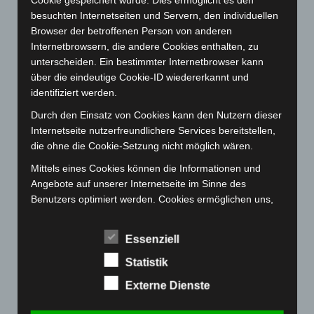
März 2023
(174)
Cookie gespeichert wurde. Dies ermöglicht es den
besuchten Internetseiten und Servern, den individuellen
Februar 2023
(154)
Browser der betroffenen Person von anderen
Januar 2023
(140)
Internetbrowsern, die andere Cookies enthalten, zu
unterscheiden. Ein bestimmter Internetbrowser kann
Dezember 2022
(130)
über die eindeutige Cookie-ID wiedererkannt und
November 2022
(167)
identifiziert werden.
Oktober 2022
(166)
Durch den Einsatz von Cookies kann den Nutzern dieser
September 2022
(205)
Internetseite nutzerfreundlichere Services bereitstellen,
die ohne die Cookie-Setzung nicht möglich wären.
August 2022
(166)
Juli 2022
(133)
Mittels eines Cookies können die Informationen und
Angebote auf unserer Internetseite im Sinne des
Juni 2022
(167)
Benutzers optimiert werden. Cookies ermöglichen uns,
Mai 2022
(177)
wie bereits erwähnt, die Benutzer unserer Internetseite
wiederzuerkennen. Zweck dieser Wiedererkennung ist
April 2022
(198)
Essenziell
es, den Nutzern die Verwendung unserer Internetseite
März 2022
(221)
zu erleichtern. Der Benutzer einer Internetseite, die
Statistik
Februar 2022
(189)
Cookies verwendet, muss beispielsweise nicht bei jedem
Externe Dienste
Besuch der Internetseite erneut seine Zugangsdaten
Januar 2022
(190)
eingeben, weil dies von der Internetseite und dem auf