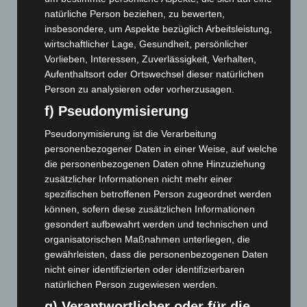
Brand im „Haus der Begegnung“ in Neuwarmbüchen schnell
natürliche Person beziehen, zu bewerten,
eingedämmt
insbesondere, um Aspekte bezüglich Arbeitsleistung,
6. August 2026
wirtschaftlicher Lage, Gesundheit, persönlicher
Vorlieben, Interessen, Zuverlässigkeit, Verhalten,
Region Hannover: 21 neue Notfallsanitäter starten beim
Aufenthaltsort oder Ortswechsel dieser natürlichen
Roten Kreuz
Person zu analysieren oder vorherzusagen.
5. August 2026
f) Pseudonymisierung
Mann läuft mit Hockeyschläger über A7 – Polizei sucht
Pseudonymisierung ist die Verarbeitung
Zeugen
personenbezogener Daten in einer Weise, auf welche
5. August 2026
die personenbezogenen Daten ohne Hinzuziehung
zusätzlicher Informationen nicht mehr einer
Celle: Mensch stirbt bei Bagger-Unfall auf Baustelle
spezifischen betroffenen Person zugeordnet werden
5. August 2026
können, sofern diese zusätzlichen Informationen
Gasleitung bei McDonald’s-Umbau in Langenhagen
gesondert aufbewahrt werden und technischen und
beschädigt
organisatorischen Maßnahmen unterliegen, die
5. August 2026
gewährleisten, dass die personenbezogenen Daten
nicht einer identifizierten oder identifizierbaren
Anklage nach Abschaltung von „Archetyp Market“ erhoben
natürlichen Person zugewiesen werden.
3. August 2026
g) Verantwortlicher oder für die