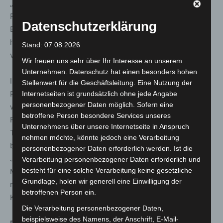
„Sperberhorst“ in Garbsen am Rande eines
Polizeieinsatzes gleich zweimal Pyrotechnik auf
Datenschutzerklärung
Einsatzkräfte geworfen beziehungsweise geschossen zu
haben. Der Verdächtige wurde nach kurzer Flucht
Stand: 07.08.2026
vorläufig festgenommen.
Wir freuen uns sehr über Ihr Interesse an unserem
Unternehmen. Datenschutz hat einen besonders hohen
Im Zuge des Einsatzes wegen eines 18-Jährigen, der
Stellenwert für die Geschäftsleitung. Eine Nutzung der
Polizei- und Feuerwehrkräfte mit einer Rakete beschoss,
Internetseiten ist grundsätzlich ohne jede Angabe
personenbezogener Daten möglich. Sofern eine
wurden durch einen bisher unbekannten Täter vier
betroffene Person besondere Services unseres
Feuerwehrleute leicht verletzt. Der bisher unbekannte
Unternehmens über unsere Internetseite in Anspruch
Täter hatte die Feuerwehrleute ebenfalls mit Pyrotechnik
nehmen möchte, könnte jedoch eine Verarbeitung
beschossen. Zudem konnte durch die Polizei ein 24-
personenbezogener Daten erforderlich werden. Ist die
Jähriger ermittelt werden, der eine Rakete in eine
Verarbeitung personenbezogener Daten erforderlich und
besteht für eine solche Verarbeitung keine gesetzliche
Menschenmenge abgefeuert haben soll. Gegen ihn wird
Grundlage, holen wir generell eine Einwilligung der
nunmehr ein Verfahren wegen versuchter gefährlicher
betroffenen Person ein.
Körperverletzung geführt.
Die Verarbeitung personenbezogener Daten,
beispielsweise des Namens, der Anschrift, E-Mail-