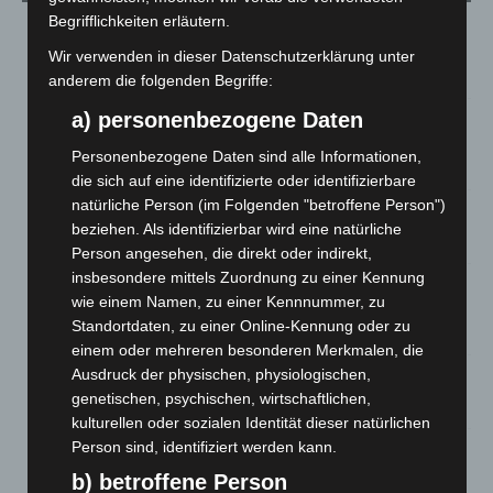
Begrifflichkeiten erläutern.
Region Hannover: 21 neue Notfallsanitäter starten beim
Roten Kreuz
Wir verwenden in dieser Datenschutzerklärung unter
5. August 2026
anderem die folgenden Begriffe:
a) personenbezogene Daten
Mann läuft mit Hockeyschläger über A7 – Polizei sucht
Zeugen
Personenbezogene Daten sind alle Informationen,
5. August 2026
die sich auf eine identifizierte oder identifizierbare
natürliche Person (im Folgenden "betroffene Person")
Celle: Mensch stirbt bei Bagger-Unfall auf Baustelle
beziehen. Als identifizierbar wird eine natürliche
5. August 2026
Person angesehen, die direkt oder indirekt,
insbesondere mittels Zuordnung zu einer Kennung
Gasleitung bei McDonald’s-Umbau in Langenhagen
wie einem Namen, zu einer Kennnummer, zu
beschädigt
Standortdaten, zu einer Online-Kennung oder zu
5. August 2026
einem oder mehreren besonderen Merkmalen, die
Ausdruck der physischen, physiologischen,
Anklage nach Abschaltung von „Archetyp Market“ erhoben
genetischen, psychischen, wirtschaftlichen,
3. August 2026
kulturellen oder sozialen Identität dieser natürlichen
Person sind, identifiziert werden kann.
Hannover: Polizei stoppt 166 Trunkenheitsfahrten bei
Großkontrolle
b) betroffene Person