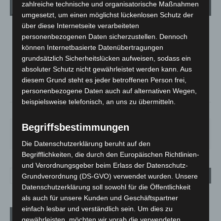
Wetter
zahlreiche technische und organisatorische Maßnahmen
umgesetzt, um einen möglichst lückenlosen Schutz der
über diese Internetseite verarbeiteten
LANGENHAGEN
personenbezogenen Daten sicherzustellen. Dennoch
Klarer Himmel
können Internetbasierte Datenübertragungen
grundsätzlich Sicherheitslücken aufweisen, sodass ein
°
22.7
°
C
21.9
absoluter Schutz nicht gewährleistet werden kann. Aus
diesem Grund steht es jeder betroffenen Person frei,
°
21.6
personenbezogene Daten auch auf alternativen Wegen,
beispielsweise telefonisch, an uns zu übermitteln.
62%
3.6m/s
4%
Begriffsbestimmungen
DO.
FR.
SA.
SO.
MO.
29
°
25
°
27
°
32
°
35
°
Die Datenschutzerklärung beruht auf den
Begrifflichkeiten, die durch den Europäischen Richtlinien-
und Verordnungsgeber beim Erlass der Datenschutz-
Grundverordnung (DS-GVO) verwendet wurden. Unsere
Datenschutzerklärung soll sowohl für die Öffentlichkeit
als auch für unsere Kunden und Geschäftspartner
einfach lesbar und verständlich sein. Um dies zu
Aktuelle Beiträge
gewährleisten, möchten wir vorab die verwendeten