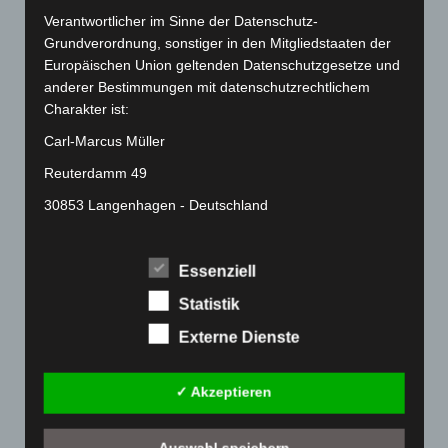
März 2022
(221)
Verantwortlicher im Sinne der Datenschutz-
Februar 2022
(189)
Grundverordnung, sonstiger in den Mitgliedstaaten der
Europäischen Union geltenden Datenschutzgesetze und
Januar 2022
(190)
anderer Bestimmungen mit datenschutzrechtlichem
Dezember 2021
(204)
Charakter ist:
November 2021
(215)
Carl-Marcus Müller
Oktober 2021
(171)
Reuterdamm 49
September 2021
(180)
30853 Langenhagen - Deutschland
August 2021
(154)
Telefon: 0511-215 6000
Juli 2021
(213)
Fax: 0511-866 789 33
Essenziell
Juni 2021
(198)
E-Mail:
Statistik
Mai 2021
(200)
Externe Dienste
April 2021
(163)
Cookies
März 2021
(228)
Die Internetseiten verwenden Cookies. Cookies sind
✓ Akzeptieren
Februar 2021
(189)
Textdateien, welche über einen Internetbrowser auf
Januar 2021
(192)
einem Computersystem abgelegt und gespeichert
Auswahl speichern