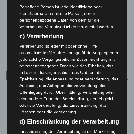
2. August 2026
Betroffene Person ist jede identifizierte oder
Hannover Klassik Open Air 2026: Französische Oper im
identifizierbare natürliche Person, deren
Maschpark
personenbezogene Daten von dem für die
2. August 2026
Verarbeitung Verantwortlichen verarbeitet werden.
c) Verarbeitung
Schwarz Digits und Zscaler starten souveräne Cloud-
Sicherheitsplattform für Europa
Verarbeitung ist jeder mit oder ohne Hilfe
2. August 2026
automatisierter Verfahren ausgeführte Vorgang oder
jede solche Vorgangsreihe im Zusammenhang mit
personenbezogenen Daten wie das Erheben, das
Erfassen, die Organisation, das Ordnen, die
Kategorien
Speicherung, die Anpassung oder Veränderung, das
Auslesen, das Abfragen, die Verwendung, die
Blaulicht
2.797
Offenlegung durch Übermittlung, Verbreitung oder
Corona-News
712
eine andere Form der Bereitstellung, den Abgleich
oder die Verknüpfung, die Einschränkung, das
Hannover und Region
5.034
Löschen oder die Vernichtung.
Langenhagen und Ortsteile
3.249
d) Einschränkung der Verarbeitung
Leserbriefe
1
Einschränkung der Verarbeitung ist die Markierung
Menschen
2