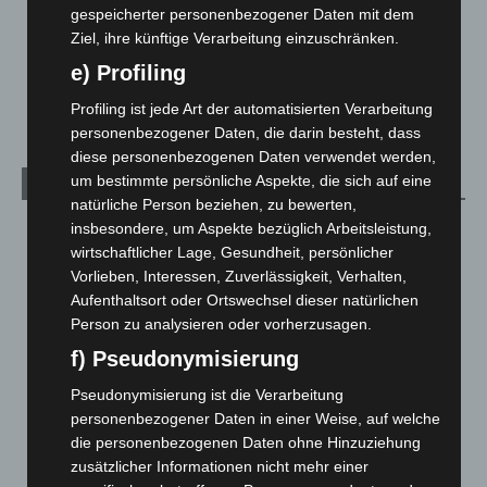
gespeicherter personenbezogener Daten mit dem
Über uns
1
Ziel, ihre künftige Verarbeitung einzuschränken.
Veranstaltungen
1.887
e) Profiling
Welt
1.269
Profiling ist jede Art der automatisierten Verarbeitung
personenbezogener Daten, die darin besteht, dass
diese personenbezogenen Daten verwendet werden,
um bestimmte persönliche Aspekte, die sich auf eine
Archiv
natürliche Person beziehen, zu bewerten,
insbesondere, um Aspekte bezüglich Arbeitsleistung,
August 2026
(9)
wirtschaftlicher Lage, Gesundheit, persönlicher
Juli 2026
(73)
Vorlieben, Interessen, Zuverlässigkeit, Verhalten,
Juni 2026
(139)
Aufenthaltsort oder Ortswechsel dieser natürlichen
Person zu analysieren oder vorherzusagen.
Mai 2026
(99)
f) Pseudonymisierung
April 2026
(99)
März 2026
(115)
Pseudonymisierung ist die Verarbeitung
personenbezogener Daten in einer Weise, auf welche
Februar 2026
(109)
die personenbezogenen Daten ohne Hinzuziehung
Januar 2026
(122)
zusätzlicher Informationen nicht mehr einer