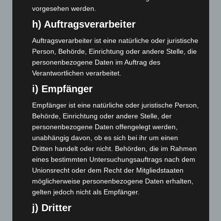
September 2024
(112)
vorgesehen werden.
August 2024
(107)
h) Auftragsverarbeiter
Juli 2024
(89)
Auftragsverarbeiter ist eine natürliche oder juristische
Juni 2024
(107)
Person, Behörde, Einrichtung oder andere Stelle, die
Mai 2024
(149)
personenbezogene Daten im Auftrag des
Verantwortlichen verarbeitet.
April 2024
(102)
i) Empfänger
März 2024
(103)
Empfänger ist eine natürliche oder juristische Person,
Februar 2024
(103)
Behörde, Einrichtung oder andere Stelle, der
Januar 2024
(111)
personenbezogene Daten offengelegt werden,
Dezember 2023
(130)
unabhängig davon, ob es sich bei ihr um einen
Dritten handelt oder nicht. Behörden, die im Rahmen
November 2023
(130)
eines bestimmten Untersuchungsauftrags nach dem
Oktober 2023
(114)
Unionsrecht oder dem Recht der Mitgliedstaaten
September 2023
(133)
möglicherweise personenbezogene Daten erhalten,
gelten jedoch nicht als Empfänger.
August 2023
(134)
j) Dritter
Juli 2023
(118)