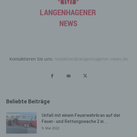
Benutzers optimiert werden. Cookies ermöglichen uns,
wie bereits erwähnt, die Benutzer unserer Internetseite
wiederzuerkennen. Zweck dieser Wiedererkennung ist
es, den Nutzern die Verwendung unserer Internetseite
zu erleichtern. Der Benutzer einer Internetseite, die
Cookies verwendet, muss beispielsweise nicht bei jedem
Besuch der Internetseite erneut seine Zugangsdaten
eingeben, weil dies von der Internetseite und dem auf
dem Computersystem des Benutzers abgelegten Cookie
Kontaktieren Sie uns:
redaktion@langenhagener-news.de
übernommen wird. Ein weiteres Beispiel ist das Cookie
eines Warenkorbes im Online-Shop. Der Online-Shop
merkt sich die Artikel, die ein Kunde in den virtuellen
Warenkorb gelegt hat, über ein Cookie.
Die betroffene Person kann die Setzung von Cookies
durch unsere Internetseite jederzeit mittels einer
Beliebte Beiträge
entsprechenden Einstellung des genutzten
Internetbrowsers verhindern und damit der Setzung von
Unfall mit einem Feuerwehrkran auf der
Cookies dauerhaft widersprechen. Ferner können
Feuer- und Rettungswache 2 in...
bereits gesetzte Cookies jederzeit über einen
9. Mai 2022
Internetbrowser oder andere Softwareprogramme