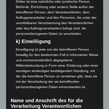
Dritter ist eine natürliche oder juristische Person,
Juni 2023
(142)
Behörde, Einrichtung oder andere Stelle außer der
Mai 2023
(139)
betroffenen Person, dem Verantwortlichen, dem
April 2023
(155)
Auftragsverarbeiter und den Personen, die unter der
unmittelbaren Verantwortung des Verantwortlichen
März 2023
(174)
oder des Auftragsverarbeiters befugt sind, die
Februar 2023
(154)
personenbezogenen Daten zu verarbeiten.
Januar 2023
(140)
k) Einwilligung
Dezember 2022
(130)
Einwilligung ist jede von der betroffenen Person
November 2022
(167)
freiwillig für den bestimmten Fall in informierter Weise
und unmissverständlich abgegebene
Oktober 2022
(166)
Willensbekundung in Form einer Erklärung oder einer
September 2022
(205)
sonstigen eindeutigen bestätigenden Handlung, mit
August 2022
(166)
der die betroffene Person zu verstehen gibt, dass sie
mit der Verarbeitung der sie betreffenden
Juli 2022
(133)
personenbezogenen Daten einverstanden ist.
Juni 2022
(167)
Mai 2022
(177)
Name und Anschrift des für die
April 2022
(198)
Verarbeitung Verantwortlichen