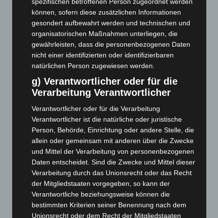
spezifischen betroffenen Person zugeordnet werden
Dezember 2025
(103)
können, sofern diese zusätzlichen Informationen
November 2025
(114)
gesondert aufbewahrt werden und technischen und
Oktober 2025
(112)
organisatorischen Maßnahmen unterliegen, die
gewährleisten, dass die personenbezogenen Daten
September 2025
(93)
nicht einer identifizierten oder identifizierbaren
August 2025
(90)
natürlichen Person zugewiesen werden.
Juli 2025
(90)
g) Verantwortlicher oder für die
Juni 2025
(103)
Verarbeitung Verantwortlicher
Mai 2025
(112)
Verantwortlicher oder für die Verarbeitung
April 2025
(88)
Verantwortlicher ist die natürliche oder juristische
Person, Behörde, Einrichtung oder andere Stelle, die
März 2025
(111)
allein oder gemeinsam mit anderen über die Zwecke
Februar 2025
(96)
und Mittel der Verarbeitung von personenbezogenen
Daten entscheidet. Sind die Zwecke und Mittel dieser
Januar 2025
(88)
Verarbeitung durch das Unionsrecht oder das Recht
Dezember 2024
(89)
der Mitgliedstaaten vorgegeben, so kann der
November 2024
(94)
Verantwortliche beziehungsweise können die
bestimmten Kriterien seiner Benennung nach dem
Oktober 2024
(93)
Unionsrecht oder dem Recht der Mitgliedstaaten