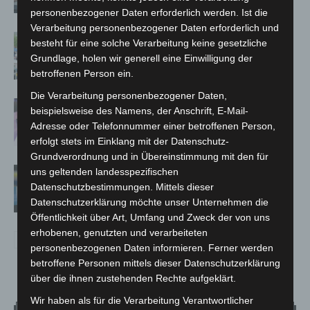
personenbezogener Daten erforderlich werden. Ist die
Verarbeitung personenbezogener Daten erforderlich und
Blaulichtmeile Langenhagen 2026:
besteht für eine solche Verarbeitung keine gesetzliche
Polizei, Feuerwehr und Rettung
Grundlage, holen wir generell eine Einwilligung der
hautnah erleben
betroffenen Person ein.
Die Verarbeitung personenbezogener Daten,
Polizei Langenhagen testet Aufnahme
beispielsweise des Namens, der Anschrift, E-Mail-
von Anzeigen per Videochat
Adresse oder Telefonnummer einer betroffenen Person,
erfolgt stets im Einklang mit der Datenschutz-
Grundverordnung und in Übereinstimmung mit den für
Vermisste Seniorin aus Godshorn tot
uns geltenden landesspezifischen
Datenschutzbestimmungen. Mittels dieser
aufgefunden
Datenschutzerklärung möchte unser Unternehmen die
Öffentlichkeit über Art, Umfang und Zweck der von uns
erhobenen, genutzten und verarbeiteten
personenbezogenen Daten informieren. Ferner werden
betroffene Personen mittels dieser Datenschutzerklärung
über die ihnen zustehenden Rechte aufgeklärt.
Wir haben als für die Verarbeitung Verantwortlicher