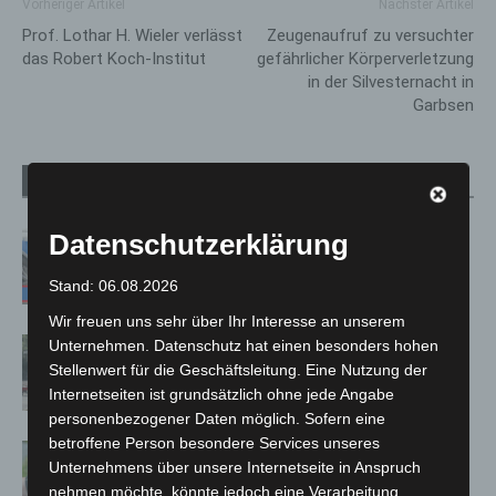
Vorheriger Artikel
Nächster Artikel
Prof. Lothar H. Wieler verlässt
Zeugenaufruf zu versuchter
das Robert Koch-Institut
gefährlicher Körperverletzung
in der Silvesternacht in
Garbsen
Verwandte Artikel
Mehr vom Autor
Datenschutzerklärung
Mann läuft mit Hockeyschläger über
A7 – Polizei sucht Zeugen
Stand: 06.08.2026
Wir freuen uns sehr über Ihr Interesse an unserem
Gasleitung bei McDonald’s-Umbau in
Unternehmen. Datenschutz hat einen besonders hohen
Stellenwert für die Geschäftsleitung. Eine Nutzung der
Langenhagen beschädigt
Internetseiten ist grundsätzlich ohne jede Angabe
personenbezogener Daten möglich. Sofern eine
betroffene Person besondere Services unseres
Langenhagen: Autofahrer mit 3,17
Unternehmens über unsere Internetseite in Anspruch
Promille aus dem Verkehr gezogen
nehmen möchte, könnte jedoch eine Verarbeitung