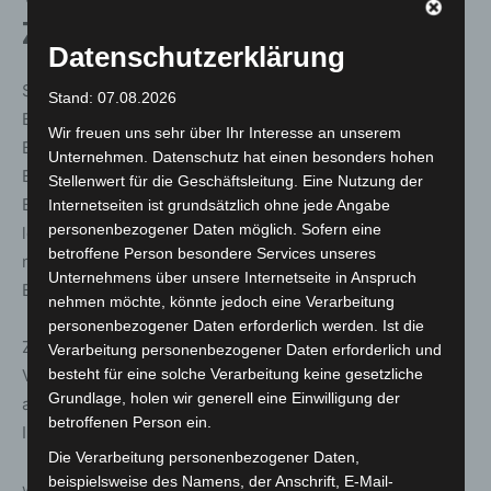
Zuhause und Online
Datenschutzerklärung
Stellt der Energieexperte im Gespräch weiteren
Stand: 07.08.2026
Beratungsbedarf fest, können auch Termine für eine
Wir freuen uns sehr über Ihr Interesse an unserem
Beratung bei Ihnen Zuhause vereinbart werden. Diese
Unternehmen. Datenschutz hat einen besonders hohen
Beratung kostet, Dank der Förderung durch das
Stellenwert für die Geschäftsleitung. Eine Nutzung der
Bundesministerium für Wirtschaft und Klimaschutz,
Internetseiten ist grundsätzlich ohne jede Angabe
personenbezogener Daten möglich. Sofern eine
lediglich 30 Euro. Für einkommensschwache Haushalte
betroffene Person besondere Services unseres
mit entsprechendem Nachweis sind auch diese
Unternehmens über unsere Internetseite in Anspruch
Beratungsangebote kostenfrei.
nehmen möchte, könnte jedoch eine Verarbeitung
personenbezogener Daten erforderlich werden. Ist die
Zusätzlich bietet die Energieberatung der
Verarbeitung personenbezogener Daten erforderlich und
besteht für eine solche Verarbeitung keine gesetzliche
Verbraucherzentrale auch verschiedene Online-Vorträge
Grundlage, holen wir generell eine Einwilligung der
an, stets anbieterunabhängig und individuell. Mehr
betroffenen Person ein.
Informationen gibt es auf:
Die Verarbeitung personenbezogener Daten,
beispielsweise des Namens, der Anschrift, E-Mail-
www.verbraucherzentrale-