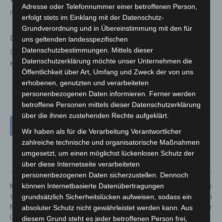
Adresse oder Telefonnummer einer betroffenen Person,
niedersachsen.de/energieberatung.
erfolgt stets im Einklang mit der Datenschutz-
Grundverordnung und in Übereinstimmung mit den für
Die Energieberatung der Verbraucherzentrale wird
uns geltenden landesspezifischen
Datenschutzbestimmungen. Mittels dieser
gefördert vom Bundesministerium für Wirtschaft und
Datenschutzerklärung möchte unser Unternehmen die
Klimaschutz.
Öffentlichkeit über Art, Umfang und Zweck der von uns
erhobenen, genutzten und verarbeiteten
personenbezogenen Daten informieren. Ferner werden
betroffene Personen mittels dieser Datenschutzerklärung
über die ihnen zustehenden Rechte aufgeklärt.
Wir haben als für die Verarbeitung Verantwortlicher
zahlreiche technische und organisatorische Maßnahmen
umgesetzt, um einen möglichst lückenlosen Schutz der
über diese Internetseite verarbeiteten
Vorheriger Artikel
Nächster Artikel
personenbezogenen Daten sicherzustellen. Dennoch
können Internetbasierte Datenübertragungen
MIMUSE präsentiert: „Best of
Zeugen gesucht: Schwerer
Varieté“ – Ein Abend voller
Verkehrsunfall mit Kind im
grundsätzlich Sicherheitslücken aufweisen, sodass ein
Magie, Akrobatik und
Kreisverkehr
absoluter Schutz nicht gewährleistet werden kann. Aus
Überraschungen
diesem Grund steht es jeder betroffenen Person frei,