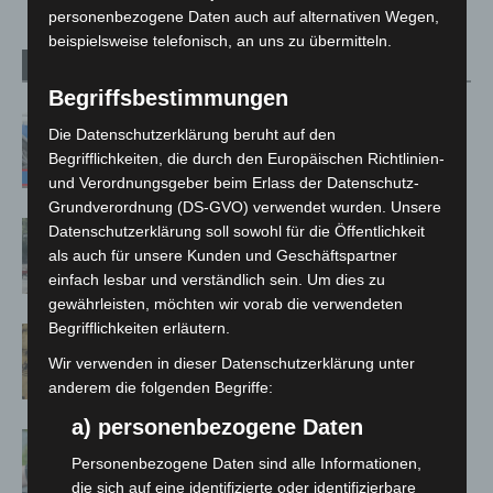
personenbezogene Daten auch auf alternativen Wegen,
beispielsweise telefonisch, an uns zu übermitteln.
Verwandte Artikel
Mehr vom Autor
Begriffsbestimmungen
Mann läuft mit Hockeyschläger über
Die Datenschutzerklärung beruht auf den
A7 – Polizei sucht Zeugen
Begrifflichkeiten, die durch den Europäischen Richtlinien-
und Verordnungsgeber beim Erlass der Datenschutz-
Grundverordnung (DS-GVO) verwendet wurden. Unsere
Gasleitung bei McDonald’s-Umbau in
Datenschutzerklärung soll sowohl für die Öffentlichkeit
Langenhagen beschädigt
als auch für unsere Kunden und Geschäftspartner
einfach lesbar und verständlich sein. Um dies zu
gewährleisten, möchten wir vorab die verwendeten
Begrifflichkeiten erläutern.
Hannover Klassik Open Air 2026:
Französische Oper im Maschpark
Wir verwenden in dieser Datenschutzerklärung unter
anderem die folgenden Begriffe:
a) personenbezogene Daten
Langenhagen: Autofahrer mit 3,17
Personenbezogene Daten sind alle Informationen,
Promille aus dem Verkehr gezogen
die sich auf eine identifizierte oder identifizierbare