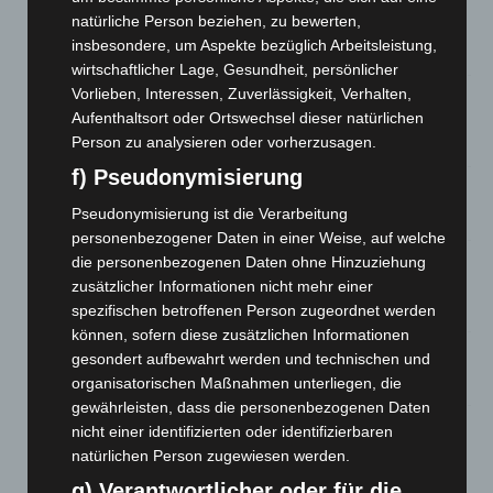
Region Hannover: 21 neue Notfallsanitäter starten beim
natürliche Person beziehen, zu bewerten,
Roten Kreuz
insbesondere, um Aspekte bezüglich Arbeitsleistung,
5. August 2026
wirtschaftlicher Lage, Gesundheit, persönlicher
Vorlieben, Interessen, Zuverlässigkeit, Verhalten,
Mann läuft mit Hockeyschläger über A7 – Polizei sucht
Aufenthaltsort oder Ortswechsel dieser natürlichen
Zeugen
Person zu analysieren oder vorherzusagen.
5. August 2026
f) Pseudonymisierung
Celle: Mensch stirbt bei Bagger-Unfall auf Baustelle
Pseudonymisierung ist die Verarbeitung
5. August 2026
personenbezogener Daten in einer Weise, auf welche
Gasleitung bei McDonald’s-Umbau in Langenhagen
die personenbezogenen Daten ohne Hinzuziehung
beschädigt
zusätzlicher Informationen nicht mehr einer
5. August 2026
spezifischen betroffenen Person zugeordnet werden
können, sofern diese zusätzlichen Informationen
Anklage nach Abschaltung von „Archetyp Market“ erhoben
gesondert aufbewahrt werden und technischen und
organisatorischen Maßnahmen unterliegen, die
3. August 2026
gewährleisten, dass die personenbezogenen Daten
Hannover: Polizei stoppt 166 Trunkenheitsfahrten bei
nicht einer identifizierten oder identifizierbaren
Großkontrolle
natürlichen Person zugewiesen werden.
2. August 2026
g) Verantwortlicher oder für die