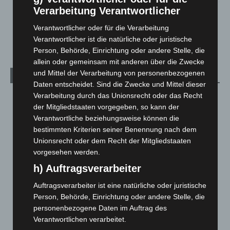
Verarbeitung Verantwortlicher
Hannover Klassik Open Air 2026: Französische Oper im
Maschpark
Verantwortlicher oder für die Verarbeitung
2. August 2026
Verantwortlicher ist die natürliche oder juristische
Person, Behörde, Einrichtung oder andere Stelle, die
allein oder gemeinsam mit anderen über die Zwecke
und Mittel der Verarbeitung von personenbezogenen
Kategorien
Daten entscheidet. Sind die Zwecke und Mittel dieser
Verarbeitung durch das Unionsrecht oder das Recht
Blaulicht
2.798
der Mitgliedstaaten vorgegeben, so kann der
Corona-News
712
Verantwortliche beziehungsweise können die
Hannover und Region
5.035
bestimmten Kriterien seiner Benennung nach dem
Unionsrecht oder dem Recht der Mitgliedstaaten
Langenhagen und Ortsteile
3.249
vorgesehen werden.
Leserbriefe
1
h) Auftragsverarbeiter
Menschen
2
Auftragsverarbeiter ist eine natürliche oder juristische
Über uns
1
Person, Behörde, Einrichtung oder andere Stelle, die
Veranstaltungen
1.887
personenbezogene Daten im Auftrag des
Verantwortlichen verarbeitet.
Welt
1.269