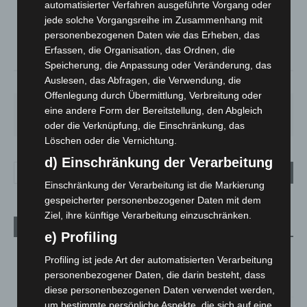
automatisierter Verfahren ausgeführte Vorgang oder
°
16.1
°
C
jede solche Vorgangsreihe im Zusammenhang mit
14.8
personenbezogenen Daten wie das Erheben, das
°
14
Erfassen, die Organisation, das Ordnen, die
Speicherung, die Anpassung oder Veränderung, das
Auslesen, das Abfragen, die Verwendung, die
73%
2.2m/s
17%
Offenlegung durch Übermittlung, Verbreitung oder
FR.
SA.
SO.
MO.
DI.
eine andere Form der Bereitstellung, den Abgleich
25
°
26
°
31
°
35
°
20
°
oder die Verknüpfung, die Einschränkung, das
Löschen oder die Vernichtung.
d) Einschränkung der Verarbeitung
Einschränkung der Verarbeitung ist die Markierung
gespeicherter personenbezogener Daten mit dem
Ziel, ihre künftige Verarbeitung einzuschränken.
Aktuelle Beiträge
e) Profiling
Brand im „Haus der Begegnung“ in Neuwarmbüchen schnell
Profiling ist jede Art der automatisierten Verarbeitung
eingedämmt
personenbezogener Daten, die darin besteht, dass
6. August 2026
diese personenbezogenen Daten verwendet werden,
um bestimmte persönliche Aspekte, die sich auf eine