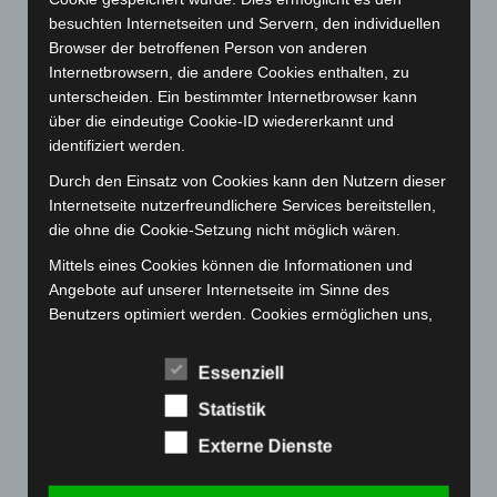
besuchten Internetseiten und Servern, den individuellen
Februar 2023
(154)
Browser der betroffenen Person von anderen
Januar 2023
(140)
Internetbrowsern, die andere Cookies enthalten, zu
Dezember 2022
(130)
unterscheiden. Ein bestimmter Internetbrowser kann
über die eindeutige Cookie-ID wiedererkannt und
November 2022
(167)
identifiziert werden.
Oktober 2022
(166)
Durch den Einsatz von Cookies kann den Nutzern dieser
September 2022
(205)
Internetseite nutzerfreundlichere Services bereitstellen,
August 2022
(166)
die ohne die Cookie-Setzung nicht möglich wären.
Juli 2022
(133)
Mittels eines Cookies können die Informationen und
Angebote auf unserer Internetseite im Sinne des
Juni 2022
(167)
Benutzers optimiert werden. Cookies ermöglichen uns,
Mai 2022
(177)
wie bereits erwähnt, die Benutzer unserer Internetseite
April 2022
(198)
wiederzuerkennen. Zweck dieser Wiedererkennung ist
Essenziell
es, den Nutzern die Verwendung unserer Internetseite
März 2022
(221)
Statistik
zu erleichtern. Der Benutzer einer Internetseite, die
Februar 2022
(189)
Cookies verwendet, muss beispielsweise nicht bei jedem
Externe Dienste
Januar 2022
(190)
Besuch der Internetseite erneut seine Zugangsdaten
eingeben, weil dies von der Internetseite und dem auf
Dezember 2021
(204)