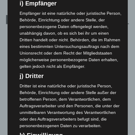
i) Empfänger
Empfänger ist eine natürliche oder juristische Person,
Behörde, Einrichtung oder andere Stelle, der
Archiv
personenbezogene Daten offengelegt werden,
August 2026
(10)
unabhängig davon, ob es sich bei ihr um einen
Dritten handelt oder nicht. Behörden, die im Rahmen
Juli 2026
(73)
eines bestimmten Untersuchungsauftrags nach dem
Juni 2026
(139)
Unionsrecht oder dem Recht der Mitgliedstaaten
Mai 2026
(99)
möglicherweise personenbezogene Daten erhalten,
gelten jedoch nicht als Empfänger.
April 2026
(99)
j) Dritter
März 2026
(115)
Dritter ist eine natürliche oder juristische Person,
Februar 2026
(109)
Behörde, Einrichtung oder andere Stelle außer der
Januar 2026
(122)
betroffenen Person, dem Verantwortlichen, dem
Dezember 2025
(103)
Auftragsverarbeiter und den Personen, die unter der
unmittelbaren Verantwortung des Verantwortlichen
November 2025
(114)
oder des Auftragsverarbeiters befugt sind, die
Oktober 2025
(112)
personenbezogenen Daten zu verarbeiten.
September 2025
(93)