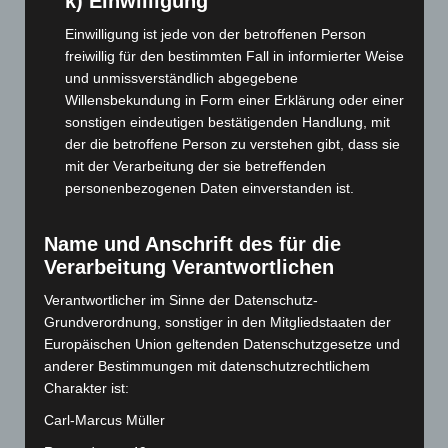
k) Einwilligung
August 2025
(90)
Einwilligung ist jede von der betroffenen Person
Juli 2025
(90)
freiwillig für den bestimmten Fall in informierter Weise
und unmissverständlich abgegebene
Juni 2025
(103)
Willensbekundung in Form einer Erklärung oder einer
Mai 2025
(112)
sonstigen eindeutigen bestätigenden Handlung, mit
April 2025
(88)
der die betroffene Person zu verstehen gibt, dass sie
mit der Verarbeitung der sie betreffenden
März 2025
(111)
personenbezogenen Daten einverstanden ist.
Februar 2025
(96)
Januar 2025
(88)
Name und Anschrift des für die
Dezember 2024
(89)
Verarbeitung Verantwortlichen
November 2024
(94)
Verantwortlicher im Sinne der Datenschutz-
Oktober 2024
(93)
Grundverordnung, sonstiger in den Mitgliedstaaten der
Europäischen Union geltenden Datenschutzgesetze und
September 2024
(112)
anderer Bestimmungen mit datenschutzrechtlichem
August 2024
(107)
Charakter ist:
Juli 2024
(89)
Carl-Marcus Müller
Juni 2024
(107)