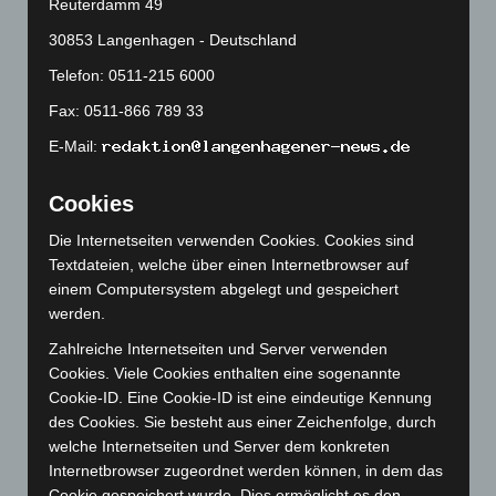
Reuterdamm 49
Mai 2024
(149)
30853 Langenhagen - Deutschland
April 2024
(102)
Telefon: 0511-215 6000
März 2024
(103)
Fax: 0511-866 789 33
Februar 2024
(103)
E-Mail:
Januar 2024
(111)
Dezember 2023
(130)
Cookies
November 2023
(130)
Die Internetseiten verwenden Cookies. Cookies sind
Oktober 2023
(114)
Textdateien, welche über einen Internetbrowser auf
einem Computersystem abgelegt und gespeichert
September 2023
(133)
werden.
August 2023
(134)
Zahlreiche Internetseiten und Server verwenden
Juli 2023
(118)
Cookies. Viele Cookies enthalten eine sogenannte
Juni 2023
(142)
Cookie-ID. Eine Cookie-ID ist eine eindeutige Kennung
des Cookies. Sie besteht aus einer Zeichenfolge, durch
Mai 2023
(139)
welche Internetseiten und Server dem konkreten
April 2023
(155)
Internetbrowser zugeordnet werden können, in dem das
März 2023
(174)
Cookie gespeichert wurde. Dies ermöglicht es den