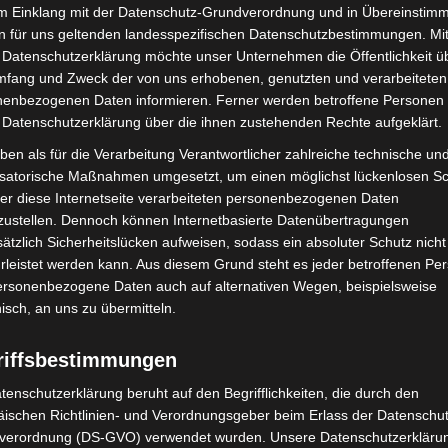
akulären BMX-Flatland-Tricks, die von ruhigen
im Einklang mit der Datenschutz-Grundverordnung und in Übereinstim
santen Moves reichen, sorgt Tim Höfel für Adrenalin
n für uns geltenden landesspezifischen Datenschutzbestimmungen. Mit
 Datenschutzerklärung möchte unser Unternehmen die Öffentlichkeit ü
mfang und Zweck der von uns erhobenen, genutzten und verarbeiteten
enbezogenen Daten informieren. Ferner werden betroffene Personen 
arieté-Show sind an der Abendkasse erhältlich und
 Datenschutzerklärung über die ihnen zustehenden Rechte aufgeklärt.
ben als für die Verarbeitung Verantwortlicher zahlreiche technische un
isatorische Maßnahmen umgesetzt, um einen möglichst lückenlosen S
Rossi „Love Swing“
er diese Internetseite verarbeiteten personenbezogenen Daten
zustellen. Dennoch können Internetbasierte Datenübertragungen
esucher der MIMUSE auf einen weiteren Höhepunkt
ätzlich Sicherheitslücken aufweisen, sodass ein absoluter Schutz nicht
0:00 Uhr ist der Swing- und Jazzsänger
Juliano
leistet werden kann. Aus diesem Grund steht es jeder betroffenen Pe
wing“
personenbezogene Daten auch auf alternativen Wegen, beispielsweise
im daunstärs zu Gast. Die Konzerte sind bereits
nisch, an uns zu übermitteln.
rs unterstreicht.
riffsbestimmungen
 Jahren ein fester Bestandteil des MIMUSE-Programms.
der Rockband Terry Hoax große Erfolge feierte,
tenschutzerklärung beruht auf den Begrifflichkeiten, die durch den
ischen Richtlinien- und Verordnungsgeber beim Erlass der Datenschut
ssi eine zweite Karriere als Jazzmusiker. Mit „Love
verordnung (DS-GVO) verwendet wurden. Unsere Datenschutzerklärun
aubernde Welt des Swings und bietet ein