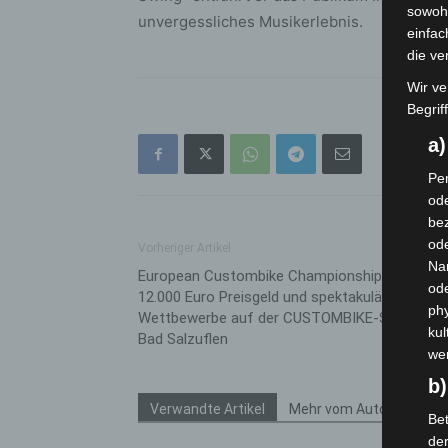
sowohl
unvergessliches Musikerlebnis.
einfac
die ve
Wir ve
Begrif
a
Per
ode
bez
ode
Vorheriger Artikel
Na
European Custombike Championship 2024:
od
12.000 Euro Preisgeld und spektakuläre
phy
Wettbewerbe auf der CUSTOMBIKE-SHOW in
kul
Bad Salzuflen
we
b)
Verwandte Artikel
Mehr vom Autor
Bet
de