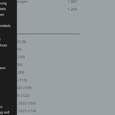
Veranstaltungen
1.887
mung
tels
Welt
1.269
ber
mittels
Archiv
d
August 2026
(9)
chutz
Juli 2026
(73)
Juni 2026
(139)
Mai 2026
(99)
rson
April 2026
(99)
März 2026
(115)
Februar 2026
(109)
Januar 2026
(122)
Dezember 2025
(103)
z-
November 2025
(114)
g soll