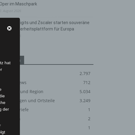
Oper im Maschpark
2. August 2026
Schwarz Digits und Zscaler starten souveräne
Cloud-Sicherheitsplattform für Europa
2. August 2026
Kategorien
tz hat
er
Blaulicht
2.797
Corona-News
712
e
Hannover und Region
5.034
die
Langenhagen und Ortsteile
3.249
che
g der
Leserbriefe
1
Menschen
2
r
Über uns
1
lgt