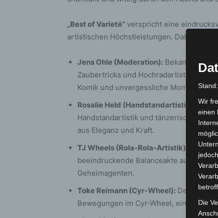
„Best of Varieté“
verspricht eine eindrucks
artistischen Höchstleistungen. Dabei dürfen
Jens Ohle (Moderation):
Bekannt für sei
Dat
Zaubertricks und Hochradartistik, sorgt 
Stand
Komik und unvergessliche Momente.
Wir fr
Rosalie Held (Handstandartistik):
Die Ha
einen 
Handstandartistik und tänzerischer Leb
Intern
aus Eleganz und Kraft.
möglic
Unter
TJ Wheels (Rola-Rola-Artistik):
In der R
jedoch
beeindruckende Balanceakte auf freibewe
Verarb
Geheimagenten.
Verarb
betrof
Toke Reimann (Cyr-Wheel):
Der Berline
Bewegungen im Cyr-Wheel, einer Diszipli
Die Ve
Anschr