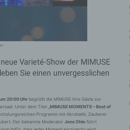
en
e neue Varieté-Show der MIMUSE
leben Sie einen unvergesslichen
 um 20:00 Uhr
begrüßt die MIMUSE ihre Gäste zur
rsaal. Unter dem Titel
„MIMUSE MOMENTS – Best of
chslungsreichen Programm mit Akrobatik, Zauberei
ubert. Der bekannte Moderator
Jens Ohle
führt
rgt dafür, dass jeder Moment einzigartig wird.