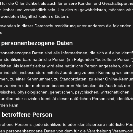
 für die Öffentlichkeit als auch für unsere Kunden und Geschäftspartne
h lesbar und verständlich sein. Um dies zu gewährleisten, möchten wir
rwendeten Begrifflichkeiten erläutern.
rwenden in dieser Datenschutzerklärung unter anderem die folgenden
fe:
) personenbezogene Daten
sonenbezogene Daten sind alle Informationen, die sich auf eine identifi
r identifizierbare natürliche Person (im Folgenden "betroffene Person"
iehen. Als identifizierbar wird eine natürliche Person angesehen, die di
r indirekt, insbesondere mittels Zuordnung zu einer Kennung wie ein
Nächster Artikel
men, zu einer Kennnummer, zu Standortdaten, zu einer Online-Kennu
Kostenfreie Energieberatung in Langenhagen
er zu einem oder mehreren besonderen Merkmalen, die Ausdruck der
sischen, physiologischen, genetischen, psychischen, wirtschaftlichen,
turellen oder sozialen Identität dieser natürlichen Person sind, identifizi
rden kann.
 betroffene Person
roffene Person ist jede identifizierte oder identifizierbare natürliche Pe
ren personenbezogene Daten von dem für die Verarbeitung Verantwort