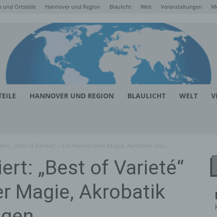
 und Ortsteile
Hannover und Region
Blaulicht
Welt
Veranstaltungen
M
EILE
HANNOVER UND REGION
BLAULICHT
WELT
V
t: „Best of Varieté“ – Ein Abend voller Magie, Akrobatik und...
rt: „Best of Varieté“
er Magie, Akrobatik
ngen