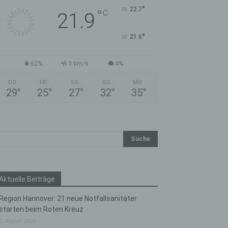
°
22.7
°
C
21.9
°
21.6
62%
3.6m/s
4%
DO.
FR.
SA.
SO.
MO.
29
°
25
°
27
°
32
°
35
°
Aktuelle Beiträge
Region Hannover: 21 neue Notfallsanitäter
starten beim Roten Kreuz
5. August 2026