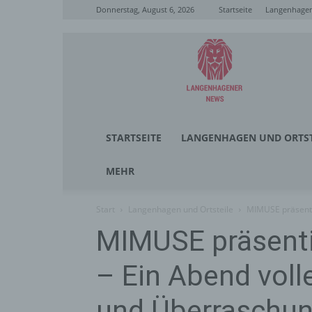
Donnerstag, August 6, 2026
Startseite
Langenhagen
Langenhagener
News
STARTSEITE
LANGENHAGEN UND ORTST
MEHR
Start
Langenhagen und Ortsteile
MIMUSE präsentier
MIMUSE präsentie
– Ein Abend voll
und Überraschu