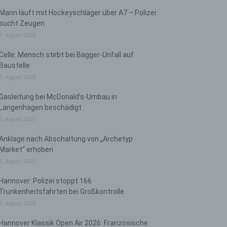
Mann läuft mit Hockeyschläger über A7 – Polizei
sucht Zeugen
5. August 2026
Celle: Mensch stirbt bei Bagger-Unfall auf
Baustelle
5. August 2026
Gasleitung bei McDonald’s-Umbau in
Langenhagen beschädigt
5. August 2026
Anklage nach Abschaltung von „Archetyp
Market“ erhoben
3. August 2026
Hannover: Polizei stoppt 166
Trunkenheitsfahrten bei Großkontrolle
2. August 2026
Hannover Klassik Open Air 2026: Französische