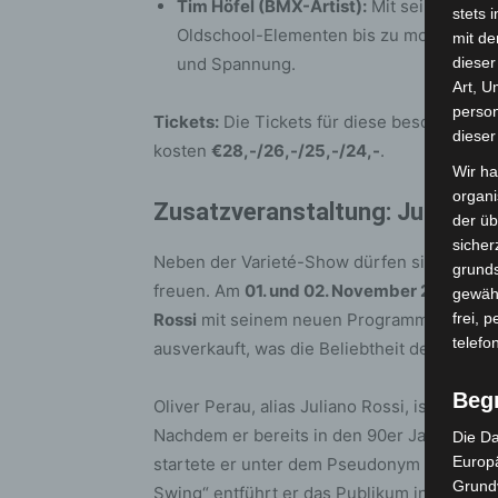
Tim Höfel (BMX-Artist):
Mit seinen spekt
stets 
Oldschool-Elementen bis zu modernen ra
mit de
und Spannung.
dieser
Art, U
person
Tickets:
Die Tickets für diese besondere V
dieser
kosten
€28,-/26,-/25,-/24,-
.
Wir ha
organ
Zusatzveranstaltung: Juliano 
der üb
sicher
Neben der Varieté-Show dürfen sich die B
grunds
freuen. Am
01. und 02. November 2024
um 2
gewähr
Rossi
mit seinem neuen Programm
„Love S
frei, 
telefo
ausverkauft, was die Beliebtheit des Künstle
Beg
Oliver Perau, alias Juliano Rossi, ist seit
Nachdem er bereits in den 90er Jahren mit 
Die Da
Europä
startete er unter dem Pseudonym Juliano Ro
Grund
Swing“ entführt er das Publikum in die bez