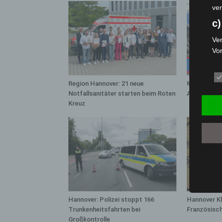
ver
c)
Ver
Vo
pe
da
das
Region Hannover: 21 neue
Mann läuft 
Notfallsanitäter starten beim Roten
A7 – Polize
ode
Kreuz
die
d
Ein
per
ei
e)
Pro
Hannover: Polizei stoppt 166
Hannover Kl
Da
Trunkenheitsfahrten bei
Französisc
wer
Großkontrolle