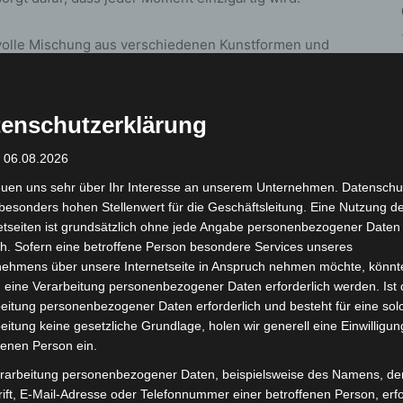
volle Mischung aus verschiedenen Kunstformen und
 sich die Zuschauer auf folgende Künstler freuen:
ne waghalsige Leiterakrobatik, spektakuläre
enschutzerklärung
Jens Ohle mit seiner Interaktion mit dem Publikum für
: 06.08.2026
euen uns sehr über Ihr Interesse an unserem Unternehmen. Datenschu
nnoveranerin beeindruckt mit ästhetischer
besonders hohen Stellenwert für die Geschäftsleitung. Eine Nutzung d
ensfreude. Ihre Darbietungen sind ein Zusammenspiel
etseiten ist grundsätzlich ohne jede Angabe personenbezogener Daten
h. Sofern eine betroffene Person besondere Services unseres
nehmens über unsere Internetseite in Anspruch nehmen möchte, könnt
olle eines charmanten MI-6-Agenten zeigt TJ Wheels
 eine Verarbeitung personenbezogener Daten erforderlich werden. Ist 
glichen Rollen – ganz im Stil eines echten
eitung personenbezogener Daten erforderlich und besteht für eine sol
eitung keine gesetzliche Grundlage, holen wir generell eine Einwilligun
fenen Person ein.
r begeistert mit seinen fließenden und dynamischen
n, die Eleganz und Kraft vereint.
rarbeitung personenbezogener Daten, beispielsweise des Namens, de
ift, E-Mail-Adresse oder Telefonnummer einer betroffenen Person, erfo