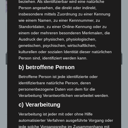
beziehen. Als identifizierbar wird eine natürliche
von Anzeigen per Videochat
Person angesehen, die direkt oder indirekt,
insbesondere mittels Zuordnung zu einer Kennung
wie einem Namen, zu einer Kennnummer, zu
Standortdaten, zu einer Online-Kennung oder zu
einem oder mehreren besonderen Merkmalen, die
Ausdruck der physischen, physiologischen,
genetischen, psychischen, wirtschaftlichen,
kulturellen oder sozialen Identität dieser natürlichen
Wetter
Person sind, identifiziert werden kann.
b) betroffene Person
LANGENHAGEN
Betroffene Person ist jede identifizierte oder
Bedeckt
identifizierbare natürliche Person, deren
personenbezogene Daten von dem für die
°
25.2
°
C
24.4
Verarbeitung Verantwortlichen verarbeitet werden.
°
c) Verarbeitung
23.3
Verarbeitung ist jeder mit oder ohne Hilfe
38%
4.9m/s
85%
automatisierter Verfahren ausgeführte Vorgang oder
jede solche Vorgangsreihe im Zusammenhang mit