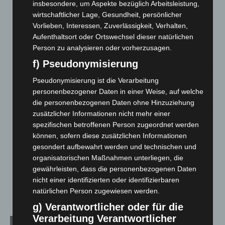
Gasleitung bei McDonald’s-Umbau in Langenhagen
insbesondere, um Aspekte bezüglich Arbeitsleistung,
beschädigt
wirtschaftlicher Lage, Gesundheit, persönlicher
5. August 2026
Vorlieben, Interessen, Zuverlässigkeit, Verhalten,
Aufenthaltsort oder Ortswechsel dieser natürlichen
Anklage nach Abschaltung von „Archetyp Market“ erhoben
Person zu analysieren oder vorherzusagen.
3. August 2026
f) Pseudonymisierung
Hannover: Polizei stoppt 166 Trunkenheitsfahrten bei
Pseudonymisierung ist die Verarbeitung
Großkontrolle
personenbezogener Daten in einer Weise, auf welche
2. August 2026
die personenbezogenen Daten ohne Hinzuziehung
zusätzlicher Informationen nicht mehr einer
Hannover Klassik Open Air 2026: Französische Oper im
spezifischen betroffenen Person zugeordnet werden
Maschpark
können, sofern diese zusätzlichen Informationen
2. August 2026
gesondert aufbewahrt werden und technischen und
organisatorischen Maßnahmen unterliegen, die
Schwarz Digits und Zscaler starten souveräne Cloud-
gewährleisten, dass die personenbezogenen Daten
Sicherheitsplattform für Europa
nicht einer identifizierten oder identifizierbaren
2. August 2026
natürlichen Person zugewiesen werden.
g) Verantwortlicher oder für die
Verarbeitung Verantwortlicher
Kategorien