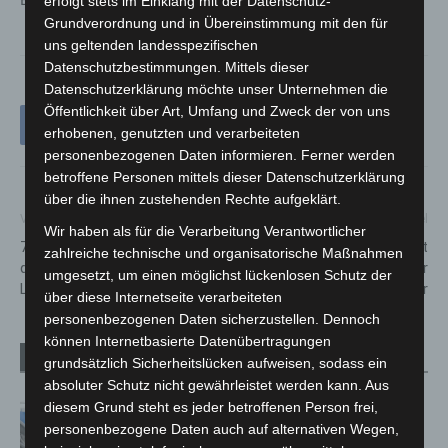
erfolgt stets im Einklang mit der Datenschutz-
Grundverordnung und in Übereinstimmung mit den für
uns geltenden landesspezifischen
Datenschutzbestimmungen. Mittels dieser
Datenschutzerklärung möchte unser Unternehmen die
Öffentlichkeit über Art, Umfang und Zweck der von uns
erhobenen, genutzten und verarbeiteten
personenbezogenen Daten informieren. Ferner werden
betroffene Personen mittels dieser Datenschutzerklärung
über die ihnen zustehenden Rechte aufgeklärt.
Vorheriger Artikel
Nächster Artikel
Wir haben als für die Verarbeitung Verantwortlicher
73 Millionen Euro für Neubau
THW zeigt
zahlreiche technische und organisatorische Maßnahmen
der Gutzmannschule in
Bevölkerungsschutz auf der
umgesetzt, um einen möglichst lückenlosen Schutz der
Langenhagen
IdeenExpo 2026 in Hannover
über diese Internetseite verarbeiteten
personenbezogenen Daten sicherzustellen. Dennoch
können Internetbasierte Datenübertragungen
Verwandte Artikel
Mehr vom Autor
grundsätzlich Sicherheitslücken aufweisen, sodass ein
absoluter Schutz nicht gewährleistet werden kann. Aus
diesem Grund steht es jeder betroffenen Person frei,
Mann läuft mit Hockeyschläger über
personenbezogene Daten auch auf alternativen Wegen,
A7 – Polizei sucht Zeugen