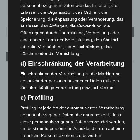
DO.
FR.
SA.
SO.
MO.
personenbezogenen Daten wie das Erheben, das
25
°
25
°
26
°
31
°
35
°
Erfassen, die Organisation, das Ordnen, die
Speicherung, die Anpassung oder Veränderung, das
Auslesen, das Abfragen, die Verwendung, die
Offenlegung durch Übermittlung, Verbreitung oder
eine andere Form der Bereitstellung, den Abgleich
oder die Verknüpfung, die Einschränkung, das
Löschen oder die Vernichtung.
Aktuelle Beiträge
d) Einschränkung der Verarbeitung
Region Hannover: 21 neue Notfallsanitäter starten beim
Einschränkung der Verarbeitung ist die Markierung
Roten Kreuz
gespeicherter personenbezogener Daten mit dem
5. August 2026
Ziel, ihre künftige Verarbeitung einzuschränken.
Mann läuft mit Hockeyschläger über A7 – Polizei sucht
e) Profiling
Zeugen
Profiling ist jede Art der automatisierten Verarbeitung
5. August 2026
personenbezogener Daten, die darin besteht, dass
diese personenbezogenen Daten verwendet werden,
Celle: Mensch stirbt bei Bagger-Unfall auf Baustelle
um bestimmte persönliche Aspekte, die sich auf eine
5. August 2026
natürliche Person beziehen, zu bewerten,