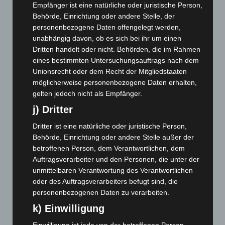
Empfänger ist eine natürliche oder juristische Person,
Juni 2026
(139)
Behörde, Einrichtung oder andere Stelle, der
Mai 2026
(99)
personenbezogene Daten offengelegt werden,
unabhängig davon, ob es sich bei ihr um einen
April 2026
(99)
Dritten handelt oder nicht. Behörden, die im Rahmen
März 2026
(115)
eines bestimmten Untersuchungsauftrags nach dem
Februar 2026
(109)
Unionsrecht oder dem Recht der Mitgliedstaaten
möglicherweise personenbezogene Daten erhalten,
Januar 2026
(122)
gelten jedoch nicht als Empfänger.
Dezember 2025
(103)
j) Dritter
November 2025
(114)
Dritter ist eine natürliche oder juristische Person,
Oktober 2025
(112)
Behörde, Einrichtung oder andere Stelle außer der
September 2025
(93)
betroffenen Person, dem Verantwortlichen, dem
Auftragsverarbeiter und den Personen, die unter der
August 2025
(90)
unmittelbaren Verantwortung des Verantwortlichen
Juli 2025
(90)
oder des Auftragsverarbeiters befugt sind, die
Juni 2025
(103)
personenbezogenen Daten zu verarbeiten.
Mai 2025
(112)
k) Einwilligung
April 2025
(88)
Einwilligung ist jede von der betroffenen Person