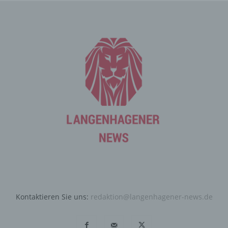
Internetseite durch eine betroffene Person oder ein
automatisiertes System eine Reihe von allgemeinen
Daten und Informationen. Diese allgemeinen Daten und
Informationen werden in den Logfiles des Servers
gespeichert. Erfasst werden können die (1) verwendeten
Browsertypen und Versionen, (2) das vom zugreifenden
System verwendete Betriebssystem, (3) die
Internetseite, von welcher ein zugreifendes System auf
unsere Internetseite gelangt (sogenannte Referrer), (4)
die Unterwebseiten, welche über ein zugreifendes
System auf unserer Internetseite angesteuert werden,
(5) das Datum und die Uhrzeit eines Zugriffs auf die
Internetseite, (6) eine Internet-Protokoll-Adresse (IP-
Adresse), (7) der Internet-Service-Provider des
zugreifenden Systems und (8) sonstige ähnliche Daten
und Informationen, die der Gefahrenabwehr im Falle von
Angriffen auf unsere informationstechnologischen
Kontaktieren Sie uns:
redaktion@langenhagener-news.de
Systeme dienen.
Bei der Nutzung dieser allgemeinen Daten und