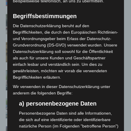
beispielsweise telefonisch, an uns zu übermitteln.
Begriffsbestimmungen
Gasleitung bei McDonald’s-Umbau in
Langenhagen beschädigt
Die Datenschutzerklärung beruht auf den
Begrifflichkeiten, die durch den Europäischen Richtlinien-
und Verordnungsgeber beim Erlass der Datenschutz-
Hannover Klassik Open Air 2026:
Grundverordnung (DS-GVO) verwendet wurden. Unsere
Datenschutzerklärung soll sowohl für die Öffentlichkeit
Französische Oper im Maschpark
als auch für unsere Kunden und Geschäftspartner
einfach lesbar und verständlich sein. Um dies zu
gewährleisten, möchten wir vorab die verwendeten
Langenhagen: Autofahrer mit 3,17
Begrifflichkeiten erläutern.
Promille aus dem Verkehr gezogen
Wir verwenden in dieser Datenschutzerklärung unter
anderem die folgenden Begriffe:
Blaulichtmeile Langenhagen 2026:
a) personenbezogene Daten
Polizei, Feuerwehr und Rettung
Personenbezogene Daten sind alle Informationen,
hautnah erleben
die sich auf eine identifizierte oder identifizierbare
natürliche Person (im Folgenden "betroffene Person")
Polizei Langenhagen testet Aufnahme