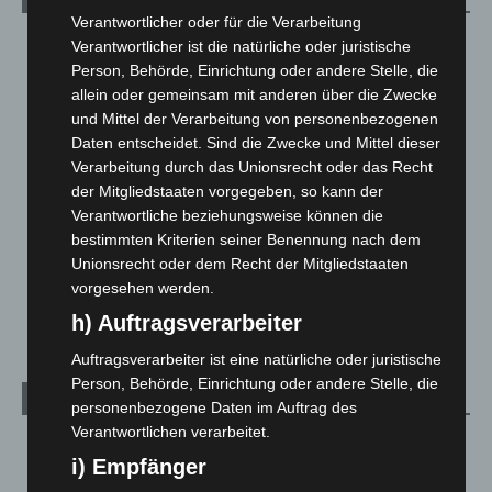
Verantwortlicher oder für die Verarbeitung
Blaulicht
2.797
Verantwortlicher ist die natürliche oder juristische
Person, Behörde, Einrichtung oder andere Stelle, die
Corona-News
712
allein oder gemeinsam mit anderen über die Zwecke
Hannover und Region
5.034
und Mittel der Verarbeitung von personenbezogenen
Langenhagen und Ortsteile
3.249
Daten entscheidet. Sind die Zwecke und Mittel dieser
Verarbeitung durch das Unionsrecht oder das Recht
Leserbriefe
1
der Mitgliedstaaten vorgegeben, so kann der
Menschen
2
Verantwortliche beziehungsweise können die
bestimmten Kriterien seiner Benennung nach dem
Über uns
1
Unionsrecht oder dem Recht der Mitgliedstaaten
Veranstaltungen
1.887
vorgesehen werden.
Welt
1.269
h) Auftragsverarbeiter
Auftragsverarbeiter ist eine natürliche oder juristische
Person, Behörde, Einrichtung oder andere Stelle, die
Archiv
personenbezogene Daten im Auftrag des
Verantwortlichen verarbeitet.
August 2026
(9)
i) Empfänger
Juli 2026
(73)