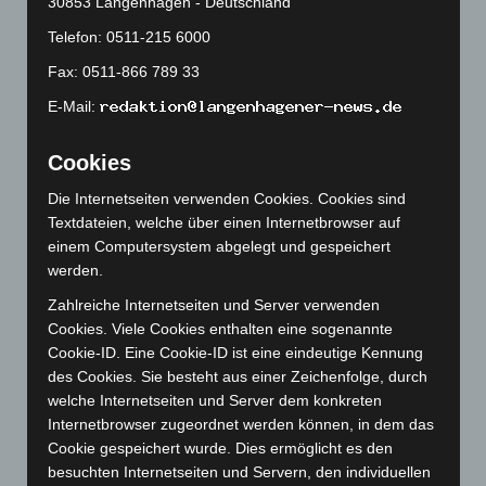
30853 Langenhagen - Deutschland
Dezember 2023
(130)
Telefon: 0511-215 6000
November 2023
(130)
Fax: 0511-866 789 33
Oktober 2023
(114)
E-Mail:
September 2023
(133)
August 2023
(134)
Cookies
Juli 2023
(118)
Die Internetseiten verwenden Cookies. Cookies sind
Juni 2023
(142)
Textdateien, welche über einen Internetbrowser auf
einem Computersystem abgelegt und gespeichert
Mai 2023
(139)
werden.
April 2023
(155)
Zahlreiche Internetseiten und Server verwenden
März 2023
(174)
Cookies. Viele Cookies enthalten eine sogenannte
Februar 2023
(154)
Cookie-ID. Eine Cookie-ID ist eine eindeutige Kennung
des Cookies. Sie besteht aus einer Zeichenfolge, durch
Januar 2023
(140)
welche Internetseiten und Server dem konkreten
Dezember 2022
(130)
Internetbrowser zugeordnet werden können, in dem das
November 2022
(167)
Cookie gespeichert wurde. Dies ermöglicht es den
besuchten Internetseiten und Servern, den individuellen
Oktober 2022
(166)