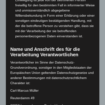
März 2025
(111)
freiwillig für den bestimmten Fall in informierter Weise
und unmissverständlich abgegebene
Februar 2025
(96)
Willensbekundung in Form einer Erklärung oder einer
Januar 2025
(88)
sonstigen eindeutigen bestätigenden Handlung, mit
Dezember 2024
(89)
der die betroffene Person zu verstehen gibt, dass sie
mit der Verarbeitung der sie betreffenden
November 2024
(94)
personenbezogenen Daten einverstanden ist.
Oktober 2024
(93)
September 2024
(112)
Name und Anschrift des für die
August 2024
(107)
Verarbeitung Verantwortlichen
Juli 2024
(89)
Verantwortlicher im Sinne der Datenschutz-
Grundverordnung, sonstiger in den Mitgliedstaaten der
Juni 2024
(107)
Europäischen Union geltenden Datenschutzgesetze und
Mai 2024
(149)
anderer Bestimmungen mit datenschutzrechtlichem
April 2024
(102)
Charakter ist:
März 2024
(103)
Carl-Marcus Müller
Februar 2024
(103)
Reuterdamm 49
Januar 2024
(111)