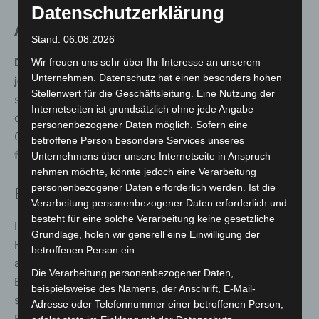
Datenschutzerklärung
Anmeldung bis 30. Juni erforderlich
Stand: 06.08.2026
Die Teilnahme ist kostenfrei, eine vorherige Anmeldung
Wir freuen uns sehr über Ihr Interesse an unserem
Unternehmen. Datenschutz hat einen besonders hohen
jedoch notwendig
. Interessierte können sich bis
Stellenwert für die Geschäftsleitung. Eine Nutzung der
spätestens 30. Juni 2026 bei der Friedhofsverwaltung
Internetseiten ist grundsätzlich ohne jede Angabe
der Stadt
Langenhagen
anmelden – telefonisch unter
personenbezogener Daten möglich. Sofern eine
0511 7307-6720 oder per E-Mail an
betroffene Person besondere Services unseres
friedhofsverwaltung@langenhagen.de
.
Unternehmens über unsere Internetseite in Anspruch
nehmen möchte, könnte jedoch eine Verarbeitung
personenbezogener Daten erforderlich werden. Ist die
Einordnung
Verarbeitung personenbezogener Daten erforderlich und
besteht für eine solche Verarbeitung keine gesetzliche
Informationsangebote wie dieser Rundgang helfen,
Grundlage, holen wir generell eine Einwilligung der
Hemmschwellen im Umgang mit dem Thema Bestattung
betroffenen Person ein.
abzubauen. Sie ermöglichen es Bürgerinnen und
Die Verarbeitung personenbezogener Daten,
Bürgern, sich unabhängig von einem konkreten Anlass
beispielsweise des Namens, der Anschrift, E-Mail-
sachlich zu informieren und selbstbestimmte
Adresse oder Telefonnummer einer betroffenen Person,
Entscheidungen für die Zukunft zu treffen.