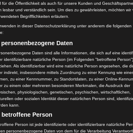
uerwehr und Rettung
Wünsche-Freitag in Langenhagen ein
 für die Öffentlichkeit als auch für unsere Kunden und Geschäftspartne
eben
h lesbar und verständlich sein. Um dies zu gewährleisten, möchten wir
rwendeten Begrifflichkeiten erläutern.
rwenden in dieser Datenschutzerklärung unter anderem die folgenden
fe:
) personenbezogene Daten
sonenbezogene Daten sind alle Informationen, die sich auf eine identifi
r identifizierbare natürliche Person (im Folgenden "betroffene Person"
enschau Bad Nenndorf
Maker Faire Hannover 2026 bringt
iehen. Als identifizierbar wird eine natürliche Person angesehen, die di
lbzeit mit 350.000
Technik-Wissen auf die Bühne
r indirekt, insbesondere mittels Zuordnung zu einer Kennung wie ein
men, zu einer Kennnummer, zu Standortdaten, zu einer Online-Kennu
er zu einem oder mehreren besonderen Merkmalen, die Ausdruck der
sischen, physiologischen, genetischen, psychischen, wirtschaftlichen,
turellen oder sozialen Identität dieser natürlichen Person sind, identifizi
rden kann.
 betroffene Person
roffene Person ist jede identifizierte oder identifizierbare natürliche Pe
ren personenbezogene Daten von dem für die Verarbeitung Verantwort