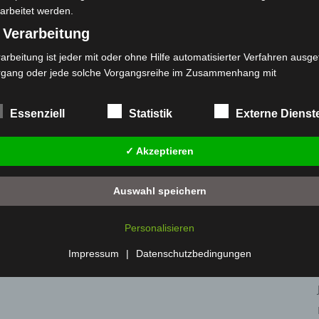
arbeitet werden.
 Verarbeitung
arbeitung ist jeder mit oder ohne Hilfe automatisierter Verfahren ausge
rgang oder jede solche Vorgangsreihe im Zusammenhang mit
rsonenbezogenen Daten wie das Erheben, das Erfassen, die Organisat
s Ordnen, die Speicherung, die Anpassung oder Veränderung, das Aus
Essenziell
Statistik
Externe Dienst
 Abfragen, die Verwendung, die Offenlegung durch Übermittlung, Verb
r eine andere Form der Bereitstellung, den Abgleich oder die Verknüp
✓ Akzeptieren
 Einschränkung, das Löschen oder die Vernichtung.
) Einschränkung der Verarbeitung
Auswahl speichern
schränkung der Verarbeitung ist die Markierung gespeicherter
sonenbezogener Daten mit dem Ziel, ihre künftige Verarbeitung
Personalisieren
nzuschränken.
 Profiling
Impressum
|
Datenschutzbedingungen
filing ist jede Art der automatisierten Verarbeitung personenbezogener
ten, die darin besteht, dass diese personenbezogenen Daten verwend
den, um bestimmte persönliche Aspekte, die sich auf eine natürliche 