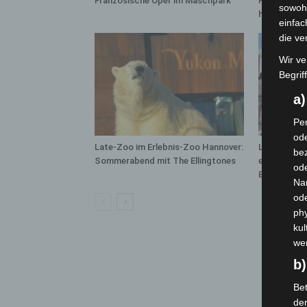
Französische Oper im Maschpark
Polizei, Fe
sowohl
hautnah erl
einfac
die ve
Wir ve
Begrif
a
Per
ode
Late-Zoo im Erlebnis-Zoo Hannover:
Landesgart
bez
Sommerabend mit The Ellingtones
erreicht Ha
ode
Besuchen
Na
od
phy
kul
we
b)
Bet
de