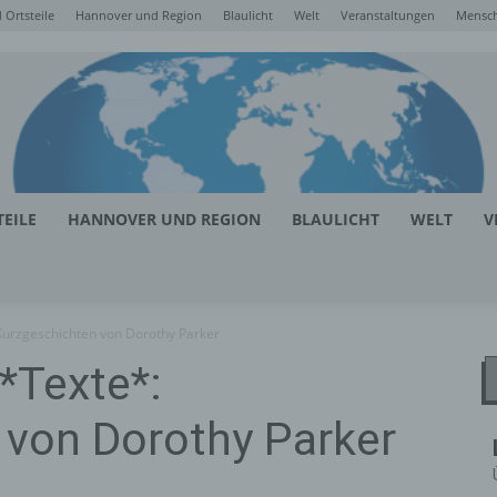
Ortsteile
Hannover und Region
Blaulicht
Welt
Veranstaltungen
Mensc
EILE
HANNOVER UND REGION
BLAULICHT
WELT
V
urzgeschichten von Dorothy Parker
*Texte*:
 von Dorothy Parker