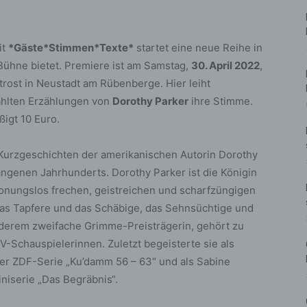
it
*Gäste*Stimmen*Texte*
startet eine neue Reihe in
 Bühne bietet. Premiere ist am Samstag,
30. April 2022
,
trost in Neustadt am Rübenberge. Hier leiht
lten Erzählungen von
Dorothy Parker
ihre Stimme.
ßigt 10 Euro.
 Kurzgeschichten der amerikanischen Autorin Dorothy
ngenen Jahrhunderts. Dorothy Parker ist die Königin
chonungslos frechen, geistreichen und scharfzüngigen
f das Tapfere und das Schäbige, das Sehnsüchtige und
nderem zweifache Grimme-Preisträgerin, gehört zu
V-Schauspielerinnen. Zuletzt begeisterte sie als
der ZDF-Serie „Ku’damm 56 – 63“ und als Sabine
niserie „Das Begräbnis“.