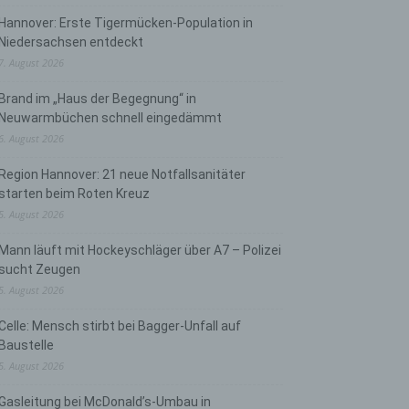
Hannover: Erste Tigermücken-Population in
Niedersachsen entdeckt
7. August 2026
Brand im „Haus der Begegnung“ in
Neuwarmbüchen schnell eingedämmt
6. August 2026
Region Hannover: 21 neue Notfallsanitäter
starten beim Roten Kreuz
5. August 2026
Mann läuft mit Hockeyschläger über A7 – Polizei
sucht Zeugen
5. August 2026
Celle: Mensch stirbt bei Bagger-Unfall auf
Baustelle
5. August 2026
Gasleitung bei McDonald’s-Umbau in