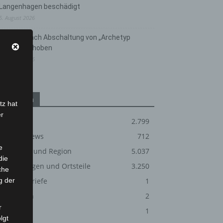
Langenhagen beschädigt
5. August 2026
Anklage nach Abschaltung von „Archetyp
Market“ erhoben
3. August 2026
Kategorien
tz hat
er
Blaulicht
2.799
Corona-News
712
e
Hannover und Region
5.037
die
Langenhagen und Ortsteile
3.250
che
g der
Leserbriefe
1
Menschen
2
r
Über uns
1
lgt