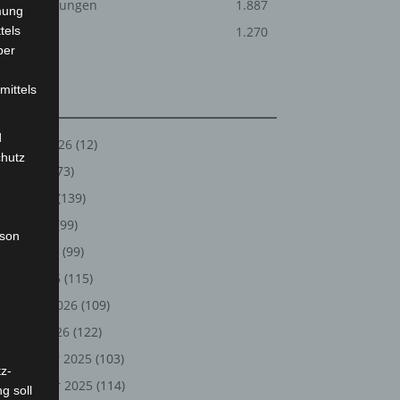
Veranstaltungen
1.887
mung
tels
Welt
1.270
ber
mittels
Archiv
d
August 2026
(12)
chutz
Juli 2026
(73)
Juni 2026
(139)
Mai 2026
(99)
rson
April 2026
(99)
März 2026
(115)
Februar 2026
(109)
Januar 2026
(122)
Dezember 2025
(103)
z-
November 2025
(114)
g soll