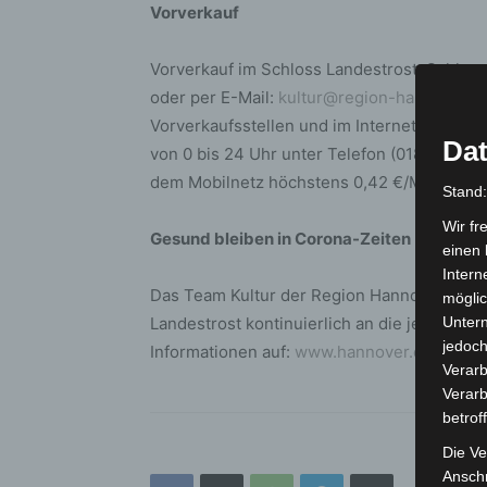
Vorverkauf
Vorverkauf im Schloss Landestrost, Schloss
oder per E-Mail:
kultur@region-hannover.d
Vorverkaufsstellen und im Internet erhältlic
Dat
von 0 bis 24 Uhr unter Telefon (01805) 70
dem Mobilnetz höchstens 0,42 €/Minute) er
Stand
Wir fr
Gesund bleiben in Corona-Zeiten
einen 
Intern
Das Team Kultur der Region Hannover passt
möglic
Landestrost kontinuierlich an die jeweils ak
Unter
jedoch
Informationen auf:
www.hannover.de/regeln
Verarb
Verarb
betrof
Die Ve
Anschr