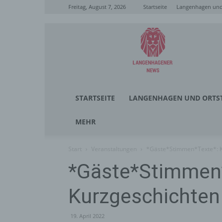
Freitag, August 7, 2026
Startseite
Langenhagen und 
Langenhagener
News
STARTSEITE
LANGENHAGEN UND ORTST
MEHR
Start
Veranstaltungen
*Gäste*Stimmen*Texte*: K
*Gäste*Stimmen
Kurzgeschichten
19. April 2022