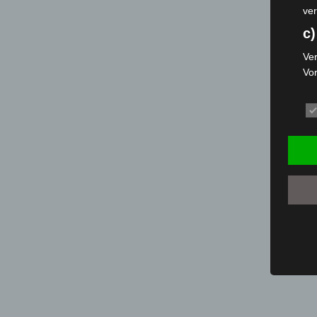
ver
c)
Ver
Vo
pe
da
das
ode
die
d
Ein
per
ei
e)
Pro
Da
wer