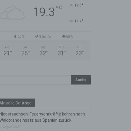
°
19.6
°
C
19.3
°
17.7
65%
3.5m/s
56%
FR.
SA.
SO.
MO.
DI.
21
°
26
°
32
°
31
°
23
°
Aktuelle Beiträge
Niedersachsen: Feuerwehrkräfte kehren nach
Waldbrandeinsatz aus Spanien zurück
7. August 2026