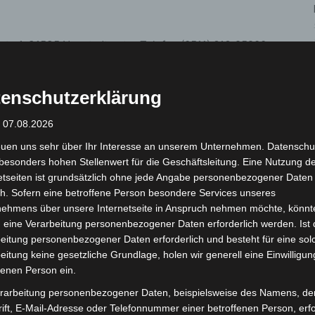
str. 1, 31535 Neustadt unter Telefon (0511) 616-25200
e
. Eintrittskarten sind außerdem bei den bekannten
h: www.reservix.de. Die Reservix-Hotline ist täglich
enschutzerklärung
0733 (0,14 €/Minute aus dem deutschen Festnetz; aus
reichbar.
: 07.08.2026
euen uns sehr über Ihr Interesse an unserem Unternehmen. Datenschu
besonders hohen Stellenwert für die Geschäftsleitung. Eine Nutzung d
etseiten ist grundsätzlich ohne jede Angabe personenbezogener Daten
 das Hygienekonzept für Veranstaltungen im Schloss
h. Sofern eine betroffene Person besondere Services unseres
tuell gültigen Regeln zum Infektionsschutz an. Aktuelle
nehmens über unsere Internetseite in Anspruch nehmen möchte, könnt
 eine Verarbeitung personenbezogener Daten erforderlich werden. Ist 
-schloss-landestrost
.
eitung personenbezogener Daten erforderlich und besteht für eine sol
eitung keine gesetzliche Grundlage, holen wir generell eine Einwilligun
fenen Person ein.
rarbeitung personenbezogener Daten, beispielsweise des Namens, de
ift, E-Mail-Adresse oder Telefonnummer einer betroffenen Person, erfo