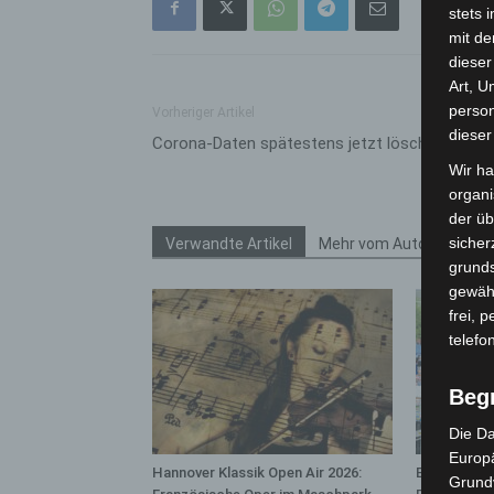
stets 
mit de
dieser
Art, U
person
Vorheriger Artikel
dieser
Corona-Daten spätestens jetzt löschen
Wir ha
organ
der üb
sicher
Verwandte Artikel
Mehr vom Autor
grunds
gewähr
frei, 
telefo
Beg
Die Da
Europä
Hannover Klassik Open Air 2026:
Blaulichtme
Grund