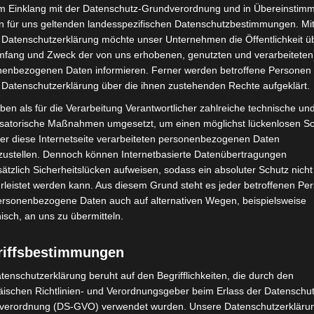
im Einklang mit der Datenschutz-Grundverordnung und in Übereinstim
n für uns geltenden landesspezifischen Datenschutzbestimmungen. Mit
 Datenschutzerklärung möchte unser Unternehmen die Öffentlichkeit ü
mfang und Zweck der von uns erhobenen, genutzten und verarbeiteten
enbezogenen Daten informieren. Ferner werden betroffene Personen 
Nächster Artikel
 Datenschutzerklärung über die ihnen zustehenden Rechte aufgeklärt.
„Ferienhits 2022“ des Jugend Ferien-Service –
jetzt für Sommer und Herbst anmelden
ben als für die Verarbeitung Verantwortlicher zahlreiche technische un
isatorische Maßnahmen umgesetzt, um einen möglichst lückenlosen S
er diese Internetseite verarbeiteten personenbezogenen Daten
zustellen. Dennoch können Internetbasierte Datenübertragungen
ätzlich Sicherheitslücken aufweisen, sodass ein absoluter Schutz nicht
leistet werden kann. Aus diesem Grund steht es jeder betroffenen Pe
personenbezogene Daten auch auf alternativen Wegen, beispielsweise
nisch, an uns zu übermitteln.
riffsbestimmungen
tenschutzerklärung beruht auf den Begrifflichkeiten, die durch den
ischen Richtlinien- und Verordnungsgeber beim Erlass der Datenschut
ile Langenhagen 2026:
Haus der Jugend lädt zum
verordnung (DS-GVO) verwendet wurden. Unsere Datenschutzerklärun