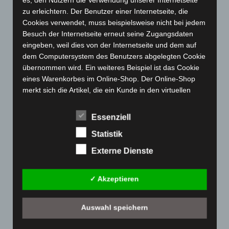
Februar 2023
(154)
zu erleichtern. Der Benutzer einer Internetseite, die
Cookies verwendet, muss beispielsweise nicht bei jedem
Januar 2023
(140)
Besuch der Internetseite erneut seine Zugangsdaten
Dezember 2022
(130)
eingeben, weil dies von der Internetseite und dem auf
November 2022
(167)
dem Computersystem des Benutzers abgelegten Cookie
übernommen wird. Ein weiteres Beispiel ist das Cookie
Oktober 2022
(166)
eines Warenkorbes im Online-Shop. Der Online-Shop
September 2022
(205)
merkt sich die Artikel, die ein Kunde in den virtuellen
August 2022
(166)
Warenkorb gelegt hat, über ein Cookie.
Juli 2022
(133)
Essenziell
Die betroffene Person kann die Setzung von Cookies
durch unsere Internetseite jederzeit mittels einer
Juni 2022
(167)
Statistik
entsprechenden Einstellung des genutzten
Mai 2022
(177)
Externe Dienste
Internetbrowsers verhindern und damit der Setzung von
April 2022
(198)
Cookies dauerhaft widersprechen. Ferner können
bereits gesetzte Cookies jederzeit über einen
März 2022
(221)
✓ Akzeptieren
Internetbrowser oder andere Softwareprogramme
Februar 2022
(189)
gelöscht werden. Dies ist in allen gängigen
Januar 2022
(190)
Internetbrowsern möglich. Deaktiviert die betroffene
Auswahl speichern
Person die Setzung von Cookies in dem genutzten
Dezember 2021
(204)