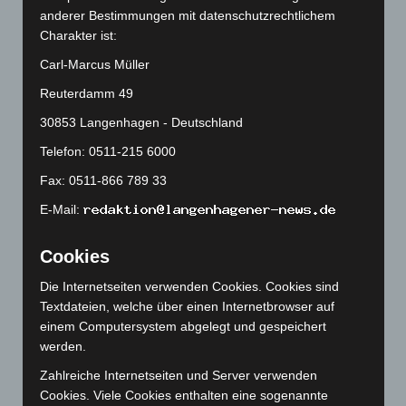
August 2025
(90)
anderer Bestimmungen mit datenschutzrechtlichem
Charakter ist:
Juli 2025
(90)
Carl-Marcus Müller
Juni 2025
(103)
Mai 2025
(112)
Reuterdamm 49
April 2025
(88)
30853 Langenhagen - Deutschland
März 2025
(111)
Telefon: 0511-215 6000
Februar 2025
(96)
Fax: 0511-866 789 33
Januar 2025
(88)
E-Mail:
Dezember 2024
(89)
Cookies
November 2024
(94)
Oktober 2024
(93)
Die Internetseiten verwenden Cookies. Cookies sind
Textdateien, welche über einen Internetbrowser auf
September 2024
(112)
einem Computersystem abgelegt und gespeichert
August 2024
(107)
werden.
Juli 2024
(89)
Zahlreiche Internetseiten und Server verwenden
Juni 2024
(107)
Cookies. Viele Cookies enthalten eine sogenannte