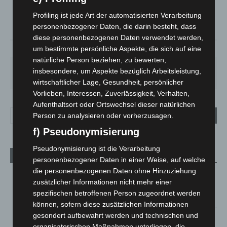
°
C
18.5
Profiling ist jede Art der automatisierten Verarbeitung
°
17.7
personenbezogener Daten, die darin besteht, dass
diese personenbezogenen Daten verwendet werden,
um bestimmte persönliche Aspekte, die sich auf eine
69%
1.8m/s
9%
natürliche Person beziehen, zu bewerten,
SA.
SO.
MO.
DI.
MI.
insbesondere, um Aspekte bezüglich Arbeitsleistung,
27
°
34
°
28
°
22
°
26
°
wirtschaftlicher Lage, Gesundheit, persönlicher
Vorlieben, Interessen, Zuverlässigkeit, Verhalten,
Aufenthaltsort oder Ortswechsel dieser natürlichen
Person zu analysieren oder vorherzusagen.
f) Pseudonymisierung
Pseudonymisierung ist die Verarbeitung
Aktuelle Beiträge
personenbezogener Daten in einer Weise, auf welche
die personenbezogenen Daten ohne Hinzuziehung
Kunst trifft Weingenuss: Barbara-Susann Mehring zeigt ihre
zusätzlicher Informationen nicht mehr einer
Werke im Jacques’ Wein-Depot Isernhagen
spezifischen betroffenen Person zugeordnet werden
8. August 2026
können, sofern diese zusätzlichen Informationen
gesondert aufbewahrt werden und technischen und
A2: Zweite Turbobaustelle startet zwischen Hannover-West
organisatorischen Maßnahmen unterliegen, die