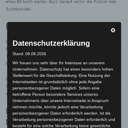
etwa 60 km/h weiter. Kurz darauf verlor die Polizei den
Sichtkontakt.
Fahndung bleibt erfolglos
Datenschutzerklärung
Unmittelbar nach dem Abbruch der Verfolgung leitete die
Polizei eine Fahndung mit mehreren Streifenwagen ein.
Stand: 08.08.2026
Trotz der umfangreichen Maßnahmen konnte weder der
Wir freuen uns sehr über Ihr Interesse an unserem
Fahrer noch das Motorrad angetroffen werden.
Unternehmen. Datenschutz hat einen besonders hohen
Stellenwert für die Geschäftsleitung. Eine Nutzung der
Die Ermittlungen laufen nun unter anderem wegen des
Internetseiten ist grundsätzlich ohne jede Angabe
Verdachts eines verbotenen Kraftfahrzeugrennens sowie
personenbezogener Daten möglich. Sofern eine
wegen Kennzeichenmissbrauchs.
betroffene Person besondere Services unseres
Unternehmens über unsere Internetseite in Anspruch
nehmen möchte, könnte jedoch eine Verarbeitung
Beschreibung von Fahrer und
personenbezogener Daten erforderlich werden. Ist die
Verarbeitung personenbezogener Daten erforderlich und
Motorrad
besteht für eine solche Verarbeitung keine gesetzliche