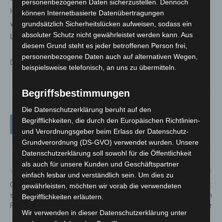
personenbezogenen Daten sicherzustellen. Dennoch
Hinweise zum Fahrer oder dem Motorrad geben können,
können Internetbasierte Datenübertragungen
werden gebeten, sich beim Polizeikommissariat
grundsätzlich Sicherheitslücken aufweisen, sodass ein
absoluter Schutz nicht gewährleistet werden kann. Aus
Langenhagen zu melden.
diesem Grund steht es jeder betroffenen Person frei,
personenbezogene Daten auch auf alternativen Wegen,
Die Telefonnummer lautet 0511 109-4215.
beispielsweise telefonisch, an uns zu übermitteln.
Begriffsbestimmungen
Die Datenschutzerklärung beruht auf den
Begrifflichkeiten, die durch den Europäischen Richtlinien-
und Verordnungsgeber beim Erlass der Datenschutz-
Grundverordnung (DS-GVO) verwendet wurden. Unsere
Datenschutzerklärung soll sowohl für die Öffentlichkeit
als auch für unsere Kunden und Geschäftspartner
Vorheriger Artikel
Nächster Artikel
einfach lesbar und verständlich sein. Um dies zu
Gewitter und Großbrand
Sicher in die Sommerferien:
gewährleisten, möchten wir vorab die verwendeten
sorgen für 50
Aktion warnt vor Ablenkung im
Begrifflichkeiten erläutern.
Feuerwehreinsätze in Lehrte
Verkehr
Wir verwenden in dieser Datenschutzerklärung unter