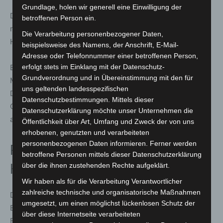
Grundlage, holen wir generell eine Einwilligung der
Der Flüchtige wird als jüngere Person mit schlanker bis
betroffenen Person ein.
normaler Statur beschrieben. Er trug einen schwarzen
Die Verarbeitung personenbezogener Daten,
Helm mit stark getöntem Visier.
beispielsweise des Namens, der Anschrift, E-Mail-
Adresse oder Telefonnummer einer betroffenen Person,
erfolgt stets im Einklang mit der Datenschutz-
Bei dem Fahrzeug handelt es sich um ein älteres
Grundverordnung und in Übereinstimmung mit den für
Motocross-Motorrad in grell orangefarbener Lackierung.
uns geltenden landesspezifischen
Das Kennzeichen war zweizeilig angebracht. Das
Datenschutzbestimmungen. Mittels dieser
Ortskürzel „H“ war erkennbar, die zweite Zeile jedoch
Datenschutzerklärung möchte unser Unternehmen die
abgeklebt.
Öffentlichkeit über Art, Umfang und Zweck der von uns
erhobenen, genutzten und verarbeiteten
personenbezogenen Daten informieren. Ferner werden
Polizei bittet Bevölkerung um
betroffene Personen mittels dieser Datenschutzerklärung
über die ihnen zustehenden Rechte aufgeklärt.
Hinweise
Wir haben als für die Verarbeitung Verantwortlicher
zahlreiche technische und organisatorische Maßnahmen
Die Polizei hofft nun auf Unterstützung aus der
umgesetzt, um einen möglichst lückenlosen Schutz der
Bevölkerung. Zeuginnen und Zeugen, die
über diese Internetseite verarbeiteten
Beobachtungen zur Fluchtstrecke gemacht haben oder