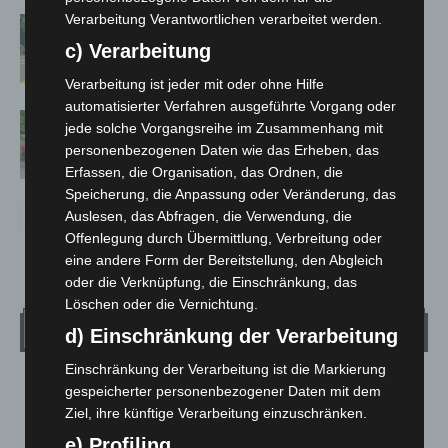
Verarbeitung Verantwortlichen verarbeitet werden.
Brand im „Haus der Begegnung“ in
Neuwarmbüchen schnell eingedämmt
c) Verarbeitung
Verarbeitung ist jeder mit oder ohne Hilfe
automatisierter Verfahren ausgeführte Vorgang oder
Region Hannover: 21 neue
jede solche Vorgangsreihe im Zusammenhang mit
Notfallsanitäter starten beim Roten
personenbezogenen Daten wie das Erheben, das
Kreuz
Erfassen, die Organisation, das Ordnen, die
Speicherung, die Anpassung oder Veränderung, das
Auslesen, das Abfragen, die Verwendung, die
Offenlegung durch Übermittlung, Verbreitung oder
eine andere Form der Bereitstellung, den Abgleich
oder die Verknüpfung, die Einschränkung, das
Löschen oder die Vernichtung.
Wetter
d) Einschränkung der Verarbeitung
Einschränkung der Verarbeitung ist die Markierung
LANGENHAGEN
gespeicherter personenbezogener Daten mit dem
Ziel, ihre künftige Verarbeitung einzuschränken.
Klarer Himmel
e) Profiling
°
20