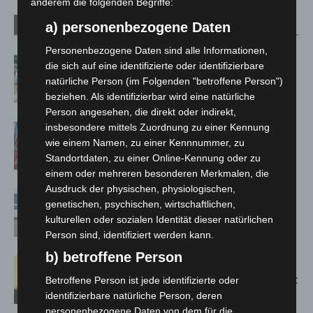
anderem die folgenden Begriffe:
a) personenbezogene Daten
Verwandte Artikel
Mehr vom Autor
Personenbezogene Daten sind alle Informationen,
Kunst trifft Weingenuss: Barbara-
die sich auf eine identifizierte oder identifizierbare
Susann Mehring zeigt ihre Werke im
natürliche Person (im Folgenden "betroffene Person")
Jacques’ Wein-Depot Isernhagen
beziehen. Als identifizierbar wird eine natürliche
Person angesehen, die direkt oder indirekt,
insbesondere mittels Zuordnung zu einer Kennung
A2: Zweite Turbobaustelle startet
wie einem Namen, zu einer Kennnummer, zu
zwischen Hannover-West und
Standortdaten, zu einer Online-Kennung oder zu
Bothfeld
einem oder mehreren besonderen Merkmalen, die
Ausdruck der physischen, physiologischen,
Niedersachsen: Feuerwehrkräfte
genetischen, psychischen, wirtschaftlichen,
kehren nach Waldbrandeinsatz aus
kulturellen oder sozialen Identität dieser natürlichen
Spanien zurück
Person sind, identifiziert werden kann.
b) betroffene Person
Hannover: Erste Tigermücken-
Population in Niedersachsen entdeckt
Betroffene Person ist jede identifizierte oder
identifizierbare natürliche Person, deren
personenbezogene Daten von dem für die