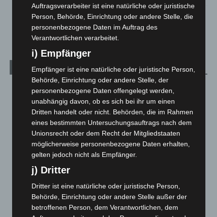
Auftragsverarbeiter ist eine natürliche oder juristische
Person, Behörde, Einrichtung oder andere Stelle, die
Celle: Mensch stirbt bei Bagger-Unfall auf Baustelle
personenbezogene Daten im Auftrag des
5. August 2026
Verantwortlichen verarbeitet.
i) Empfänger
Kategorien
Empfänger ist eine natürliche oder juristische Person,
Behörde, Einrichtung oder andere Stelle, der
Blaulicht
2.799
personenbezogene Daten offengelegt werden,
unabhängig davon, ob es sich bei ihr um einen
Corona-News
712
Dritten handelt oder nicht. Behörden, die im Rahmen
Hannover und Region
5.039
eines bestimmten Untersuchungsauftrags nach dem
Langenhagen und Ortsteile
3.252
Unionsrecht oder dem Recht der Mitgliedstaaten
möglicherweise personenbezogene Daten erhalten,
Leserbriefe
1
gelten jedoch nicht als Empfänger.
Menschen
2
j) Dritter
Über uns
1
Dritter ist eine natürliche oder juristische Person,
Veranstaltungen
1.888
Behörde, Einrichtung oder andere Stelle außer der
Welt
1.271
betroffenen Person, dem Verantwortlichen, dem