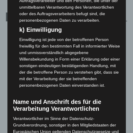
Auftragsverarbeiter und den Personen, die unter der
unmittelbaren Verantwortung des Verantwortlichen
oder des Auftragsverarbeiters befugt sind, die
Archiv
personenbezogenen Daten zu verarbeiten.
k) Einwilligung
August 2026
(14)
Juli 2026
(73)
Einwilligung ist jede von der betroffenen Person
freiwillig für den bestimmten Fall in informierter Weise
Juni 2026
(139)
und unmissverständlich abgegebene
Mai 2026
(99)
Willensbekundung in Form einer Erklärung oder einer
April 2026
(99)
sonstigen eindeutigen bestätigenden Handlung, mit
der die betroffene Person zu verstehen gibt, dass sie
März 2026
(115)
mit der Verarbeitung der sie betreffenden
Februar 2026
(109)
personenbezogenen Daten einverstanden ist.
Januar 2026
(122)
Dezember 2025
(103)
Name und Anschrift des für die
Verarbeitung Verantwortlichen
November 2025
(114)
Verantwortlicher im Sinne der Datenschutz-
Oktober 2025
(112)
Grundverordnung, sonstiger in den Mitgliedstaaten der
September 2025
(93)
Europäischen Union geltenden Datenschutzgesetze und