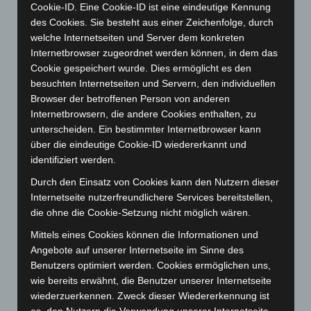
Cookie-ID. Eine Cookie-ID ist eine eindeutige Kennung
Mai 2024
(149)
des Cookies. Sie besteht aus einer Zeichenfolge, durch
April 2024
(102)
welche Internetseiten und Server dem konkreten
März 2024
(103)
Internetbrowser zugeordnet werden können, in dem das
Cookie gespeichert wurde. Dies ermöglicht es den
Februar 2024
(103)
besuchten Internetseiten und Servern, den individuellen
Januar 2024
(111)
Browser der betroffenen Person von anderen
Dezember 2023
(130)
Internetbrowsern, die andere Cookies enthalten, zu
unterscheiden. Ein bestimmter Internetbrowser kann
November 2023
(130)
über die eindeutige Cookie-ID wiedererkannt und
Oktober 2023
(114)
identifiziert werden.
September 2023
(133)
Durch den Einsatz von Cookies kann den Nutzern dieser
August 2023
(134)
Internetseite nutzerfreundlichere Services bereitstellen,
die ohne die Cookie-Setzung nicht möglich wären.
Juli 2023
(118)
Mittels eines Cookies können die Informationen und
Juni 2023
(142)
Angebote auf unserer Internetseite im Sinne des
Mai 2023
(139)
Benutzers optimiert werden. Cookies ermöglichen uns,
April 2023
(155)
wie bereits erwähnt, die Benutzer unserer Internetseite
wiederzuerkennen. Zweck dieser Wiedererkennung ist
März 2023
(174)
es, den Nutzern die Verwendung unserer Internetseite