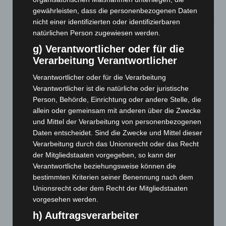
und Bothfeld
gewährleisten, dass die personenbezogenen Daten
8. August 2026
nicht einer identifizierten oder identifizierbaren
Niedersachsen: Feuerwehrkräfte kehren nach
natürlichen Person zugewiesen werden.
Waldbrandeinsatz aus Spanien zurück
g) Verantwortlicher oder für die
7. August 2026
Verarbeitung Verantwortlicher
Hannover: Erste Tigermücken-Population in Niedersachsen
Verantwortlicher oder für die Verarbeitung
entdeckt
Verantwortlicher ist die natürliche oder juristische
7. August 2026
Person, Behörde, Einrichtung oder andere Stelle, die
allein oder gemeinsam mit anderen über die Zwecke
Brand im „Haus der Begegnung“ in Neuwarmbüchen schnell
und Mittel der Verarbeitung von personenbezogenen
eingedämmt
Daten entscheidet. Sind die Zwecke und Mittel dieser
6. August 2026
Verarbeitung durch das Unionsrecht oder das Recht
der Mitgliedstaaten vorgegeben, so kann der
Region Hannover: 21 neue Notfallsanitäter starten beim
Verantwortliche beziehungsweise können die
Roten Kreuz
bestimmten Kriterien seiner Benennung nach dem
5. August 2026
Unionsrecht oder dem Recht der Mitgliedstaaten
vorgesehen werden.
Mann läuft mit Hockeyschläger über A7 – Polizei sucht
Zeugen
h) Auftragsverarbeiter
5. August 2026