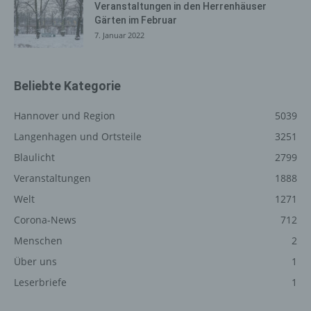
einen oder mehrere Auftragsverarbeiter, beispielsweise
Veranstaltungen in den Herrenhäuser
einen Paketdienstleister, veranlassen, der die
Gärten im Februar
personenbezogenen Daten ebenfalls ausschließlich für
7. Januar 2022
eine interne Verwendung, die dem für die Verarbeitung
Verantwortlichen zuzurechnen ist, nutzt.
Beliebte Kategorie
Durch eine Registrierung auf der Internetseite des für die
Verarbeitung Verantwortlichen wird ferner die vom
Hannover und Region
5039
Internet-Service-Provider (ISP) der betroffenen Person
vergebene IP-Adresse, das Datum sowie die Uhrzeit der
Langenhagen und Ortsteile
3251
Registrierung gespeichert. Die Speicherung dieser Daten
Blaulicht
2799
erfolgt vor dem Hintergrund, dass nur so der Missbrauch
Veranstaltungen
1888
unserer Dienste verhindert werden kann, und diese
Daten im Bedarfsfall ermöglichen, begangene Straftaten
Welt
1271
aufzuklären. Insofern ist die Speicherung dieser Daten
Corona-News
712
zur Absicherung des für die Verarbeitung
Menschen
2
Verantwortlichen erforderlich. Eine Weitergabe dieser
Daten an Dritte erfolgt grundsätzlich nicht, sofern keine
Über uns
1
gesetzliche Pflicht zur Weitergabe besteht oder die
Leserbriefe
1
Weitergabe der Strafverfolgung dient.
Die Registrierung der betroffenen Person unter