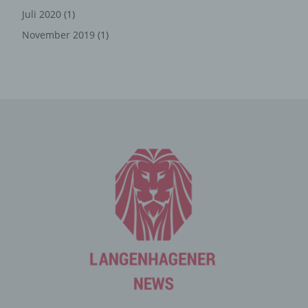
zugreifenden Systems und (8) sonstige ähnliche Daten
Juli 2020
(1)
und Informationen, die der Gefahrenabwehr im Falle von
November 2019
(1)
Angriffen auf unsere informationstechnologischen
Systeme dienen.
Bei der Nutzung dieser allgemeinen Daten und
Informationen ziehen wird keine Rückschlüsse auf die
betroffene Person. Diese Informationen werden vielmehr
benötigt, um (1) die Inhalte unserer Internetseite korrekt
auszuliefern, (2) die Inhalte unserer Internetseite sowie
die Werbung für diese zu optimieren, (3) die dauerhafte
Funktionsfähigkeit unserer informationstechnologischen
Systeme und der Technik unserer Internetseite zu
gewährleisten sowie (4) um Strafverfolgungsbehörden
im Falle eines Cyberangriffes die zur Strafverfolgung
notwendigen Informationen bereitzustellen. Diese
anonym erhobenen Daten und Informationen werden
durch uns daher einerseits statistisch und ferner mit dem
Ziel ausgewertet, den Datenschutz und die
Datensicherheit in unserem Unternehmen zu erhöhen,
um letztlich ein optimales Schutzniveau für die von uns