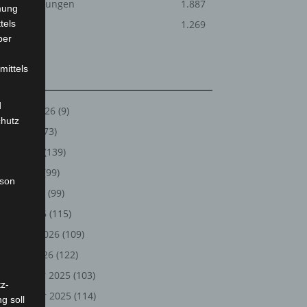
Veranstaltungen
1.887
mung
tels
Welt
1.269
ber
mittels
Archiv
d
August 2026
(9)
chutz
Juli 2026
(73)
Juni 2026
(139)
Mai 2026
(99)
rson
April 2026
(99)
März 2026
(115)
Februar 2026
(109)
Januar 2026
(122)
Dezember 2025
(103)
z-
November 2025
(114)
g soll