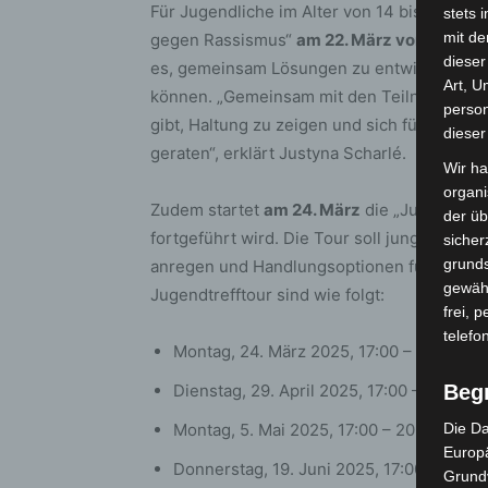
Für Jugendliche im Alter von 14 bis 27 Ja
stets 
mit de
gegen Rassismus“
am 22. März von 14:00 b
dieser
es, gemeinsam Lösungen zu entwickeln, wi
Art, U
können. „Gemeinsam mit den Teilnehmenden
person
gibt, Haltung zu zeigen und sich für Respek
dieser
geraten“, erklärt Justyna Scharlé.
Wir ha
organ
Zudem startet
am 24. März
die „Jugendtreff
der üb
fortgeführt wird. Die Tour soll junge Me
sicher
grunds
anregen und Handlungsoptionen für ein res
gewähr
Jugendtrefftour sind wie folgt:
frei, 
telefo
Montag, 24. März 2025, 17:00 – 20:00 Uh
Dienstag, 29. April 2025, 17:00 – 20:00 
Beg
Montag, 5. Mai 2025, 17:00 – 20:00 Uhr 
Die Da
Europä
Donnerstag, 19. Juni 2025, 17:00 – 20:0
Grund