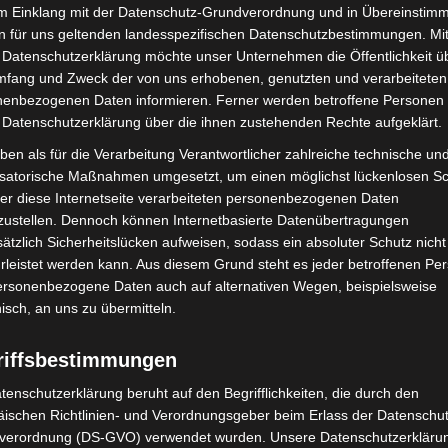
hren wird ein Workshop zum Thema „Haltung zeigen
im Einklang mit der Datenschutz-Grundverordnung und in Übereinstim
n für uns geltenden landesspezifischen Datenschutzbestimmungen. Mit
is 18:00 Uhr
im Haus der Jugend angeboten. Ziel ist
 Datenschutzerklärung möchte unser Unternehmen die Öffentlichkeit ü
e Respekt und Fairness im Alltag umgesetzt werden
mfang und Zweck der von uns erhobenen, genutzten und verarbeiteten
 möchten wir erarbeiten, welche Möglichkeiten es
enbezogenen Daten informieren. Ferner werden betroffene Personen 
t und Fairness einzusetzen – ohne in Konflikte zu
 Datenschutzerklärung über die ihnen zustehenden Rechte aufgeklärt.
ben als für die Verarbeitung Verantwortlicher zahlreiche technische un
isatorische Maßnahmen umgesetzt, um einen möglichst lückenlosen S
tour“, die in den vier städtischen Jugendtreffs
er diese Internetseite verarbeiteten personenbezogenen Daten
nschen zum Austausch über das Thema Rassismus
zustellen. Dennoch können Internetbasierte Datenübertragungen
ätzlich Sicherheitslücken aufweisen, sodass ein absoluter Schutz nicht
pektvolles Miteinander entwickeln. Die Termine der
leistet werden kann. Aus diesem Grund steht es jeder betroffenen Pe
personenbezogene Daten auch auf alternativen Wegen, beispielsweise
nisch, an uns zu übermitteln.
r im Jugendtreff Engelbostel/Schulenburg
Uhr im Jugendtreff Wiesenau
riffsbestimmungen
im Jugendtreff Godshorn
tenschutzerklärung beruht auf den Begrifflichkeiten, die durch den
ischen Richtlinien- und Verordnungsgeber beim Erlass der Datenschut
0 Uhr im Jugendtreff Kaltenweide
verordnung (DS-GVO) verwendet wurden. Unsere Datenschutzerklärun