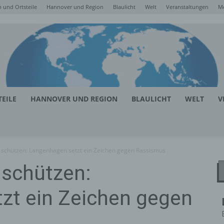
 und Ortsteile
Hannover und Region
Blaulicht
Welt
Veranstaltungen
M
EILE
HANNOVER UND REGION
BLAULICHT
WELT
V
chützen: Langenhagen setzt ein Zeichen gegen Rassismus
schützen:
zt ein Zeichen gegen