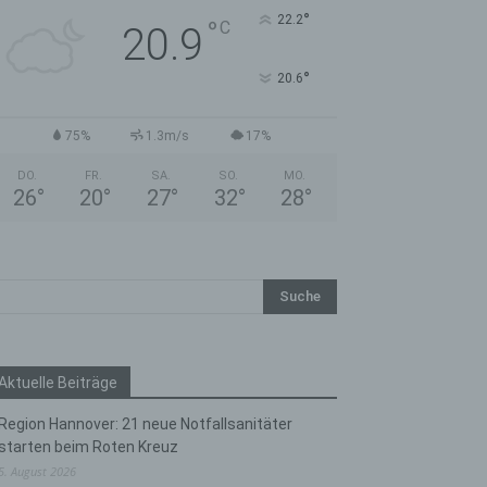
°
22.2
°
C
20.9
°
20.6
75%
1.3m/s
17%
DO.
FR.
SA.
SO.
MO.
26
°
20
°
27
°
32
°
28
°
Aktuelle Beiträge
Region Hannover: 21 neue Notfallsanitäter
starten beim Roten Kreuz
5. August 2026