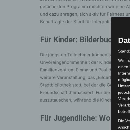
gefächerten Programm möchten wir eine At
und dazu anregen, sich aktiv für Fairness u
Beauftragte der Stadt für Integration und C
Für Kinder: Bilderbuchkin
Dat
Stand
Die jüngsten Teilnehmer können sich auf zw
Wir fr
Unvoreingenommenheit der Kinder fördern
einen 
Familienzentrum Emma und Paul die Geschic
Intern
weitere Veranstaltung, das „Bilderbuchkino 
möglic
Stadtbibliothek statt, bei der die Geschichte
Unter
Freundschaft thematisiert. Für die Eltern gib
jedoch
Verarb
auszutauschen, während die Kinder zuhöre
Verarb
betrof
Für Jugendliche: Worksho
Die Ve
Anschr