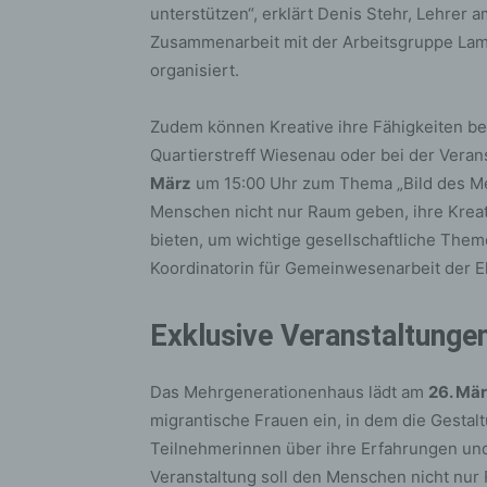
bez
unterstützen“, erklärt Denis Stehr, Lehrer
wir
Zusammenarbeit mit der Arbeitsgruppe L
Zuv
organisiert.
Pe
f
Zudem können Kreative ihre Fähigkeiten bei
Ps
Quartierstreff Wiesenau oder bei der Vera
We
März
um 15:00 Uhr zum Thema „Bild des Men
zus
Menschen nicht nur Raum geben, ihre Kreat
zu
bieten, um wichtige gesellschaftliche Theme
au
Koordinatorin für Gemeinwesenarbeit der E
unt
ide
g)
Exklusive Veranstaltunge
Ve
Ver
Das Mehrgenerationenhaus lädt am
26. Mä
ode
migrantische Frauen ein, in dem die Gestal
ge
Teilnehmerinnen über ihre Erfahrungen und
pe
Veranstaltung soll den Menschen nicht nur 
Ver