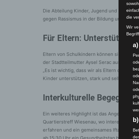
sowohl
Die Abteilung Kinder, Jugend und Kultur wir
einfac
die ve
gegen Rassismus in der Bildung und den Bei
Wir ve
Begrif
Für Eltern: Unterstützung
a
Eltern von Schulkindern können sich am
18
Per
der Stadtteilmutter Aysel Serac austausche
ode
bez
„Es ist wichtig, dass wir als Eltern die A
ode
Kinder unterstützen, stark und selbstbewuss
Na
od
Interkulturelle Begegnun
phy
kul
we
Ein weiteres Highlight ist das Angebot „S
b)
Quartierstreff Wiesenau, wo interessierte
erfahren und ein gemeinsames Iftar-Abend
Bet
de
ab 15:30 Uhr ein Gesundheitstag bei win e.V