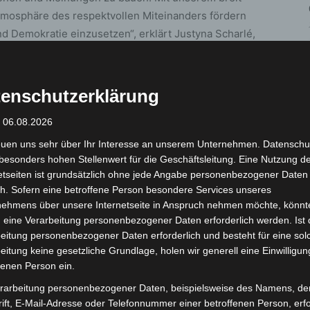
mosphäre des respektvollen Miteinanders fördern
nd Demokratie einzusetzen“, erklärt Justyna Scharlé,
hancengleichheit.
o und Bastelaktionen
enschutzerklärung
: 06.08.2026
ei Bilderbuchkinos freuen, die die
euen uns sehr über Ihr Interesse an unserem Unternehmen. Datenschu
 sollen. Am
18. März um 17:00 Uhr
wird im
besonders hohen Stellenwert für die Geschäftsleitung. Eine Nutzung d
hte des bunten Elefanten Elmar vorgelesen. Eine
etseiten ist grundsätzlich ohne jede Angabe personenbezogener Daten
of Color“, findet am
21. März
um 16:00 Uhr in der
h. Sofern eine betroffene Person besondere Services unseres
 von „Nelly und die Berlinchen“ die interkulturelle
nehmens über unsere Internetseite in Anspruch nehmen möchte, könnt
t es die Möglichkeit, sich im Elterncafé
 eine Verarbeitung personenbezogener Daten erforderlich werden. Ist 
eitung personenbezogener Daten erforderlich und besteht für eine sol
n und basteln.
eitung keine gesetzliche Grundlage, holen wir generell eine Einwilligun
fenen Person ein.
ps und Jugendtrefftouren
rarbeitung personenbezogener Daten, beispielsweise des Namens, de
ift, E-Mail-Adresse oder Telefonnummer einer betroffenen Person, erfo