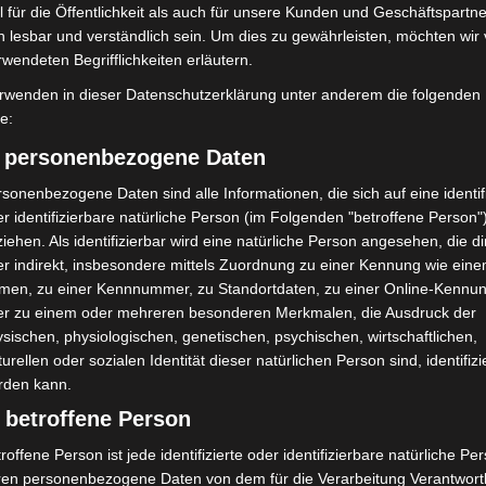
 für die Öffentlichkeit als auch für unsere Kunden und Geschäftspartne
d bei der Jugendtrefftour durch die Beratungsstelle
h lesbar und verständlich sein. Um dies zu gewährleisten, möchten wir
rwendeten Begrifflichkeiten erläutern.
rat für Integration und Chancengleichheit unterstützt.
rwenden in dieser Datenschutzerklärung unter anderem die folgenden
fe:
 bei Diskriminierungserfahrungen
) personenbezogene Daten
. März
um 19:00 Uhr in der Grundschule Godshorn mit
sonenbezogene Daten sind alle Informationen, die sich auf eine identifi
n, wenn ihre Kinder Diskriminierung erfahren haben.
r identifizierbare natürliche Person (im Folgenden "betroffene Person"
iehen. Als identifizierbar wird eine natürliche Person angesehen, die di
uswirkungen von Diskriminierung erkennen und unsere
r indirekt, insbesondere mittels Zuordnung zu einer Kennung wie ein
t zu bleiben“, betont Aysel Serac.
men, zu einer Kennnummer, zu Standortdaten, zu einer Online-Kennu
er zu einem oder mehreren besonderen Merkmalen, die Ausdruck der
gen und Gesundheitsförderung
sischen, physiologischen, genetischen, psychischen, wirtschaftlichen,
turellen oder sozialen Identität dieser natürlichen Person sind, identifizi
rden kann.
haring Ramadan“ am
19. März
um 17:30 Uhr im
 betroffene Person
 Teilnehmer mehr über die Rituale des Ramadans
brot genießen können. Außerdem findet am 21. März
roffene Person ist jede identifizierte oder identifizierbare natürliche Pe
ren personenbezogene Daten von dem für die Verarbeitung Verantwort
. statt, bei dem Produkte aus aller Welt zur Förderung