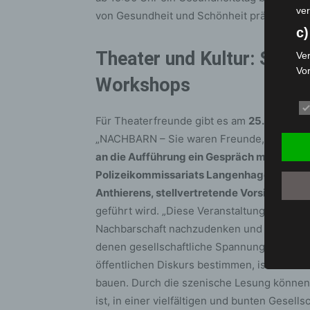
ver
von Gesundheit und Schönheit präsentiert
c)
Theater und Kultur: Szeni
Ver
Vo
Workshops
pe
da
das
Für Theaterfreunde gibt es am
25. März
um 
ode
„NACHBARN – Sie waren Freunde, gute sog
die
an die Aufführung ein Gespräch mit Bürger
d
Polizeikommissariats Langenhagen, Sina Ec
Anthierens, stellvertretende Vorsitzende d
Ein
per
geführt wird. „Diese Veranstaltung bietet 
ei
Nachbarschaft nachzudenken und den interku
e)
denen gesellschaftliche Spannungen zuneh
öffentlichen Diskurs bestimmen, ist es wic
Pro
bauen. Durch die szenische Lesung können w
Da
wer
ist, in einer vielfältigen und bunten Gese