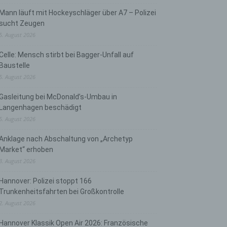
Mann läuft mit Hockeyschläger über A7 – Polizei
sucht Zeugen
5. August 2026
Celle: Mensch stirbt bei Bagger-Unfall auf
Baustelle
5. August 2026
Gasleitung bei McDonald’s-Umbau in
Langenhagen beschädigt
5. August 2026
Anklage nach Abschaltung von „Archetyp
Market“ erhoben
3. August 2026
Hannover: Polizei stoppt 166
Trunkenheitsfahrten bei Großkontrolle
2. August 2026
Hannover Klassik Open Air 2026: Französische