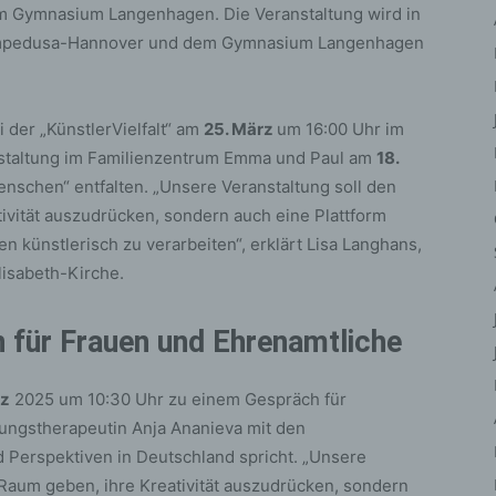
iehen, zu bewerten, insbesondere, um Aspekte bezüglich Arbeitsleistu
 am Gymnasium Langenhagen. Die Veranstaltung wird in
tschaftlicher Lage, Gesundheit, persönlicher Vorlieben, Interessen,
ampedusa-Hannover und dem Gymnasium Langenhagen
erlässigkeit, Verhalten, Aufenthaltsort oder Ortswechsel dieser natürli
rson zu analysieren oder vorherzusagen.
) Pseudonymisierung
 der „KünstlerVielfalt“ am
25. März
um 16:00 Uhr im
eudonymisierung ist die Verarbeitung personenbezogener Daten in ein
nstaltung im Familienzentrum Emma und Paul am
18.
ise, auf welche die personenbezogenen Daten ohne Hinzuziehung
schen“ entfalten. „Unsere Veranstaltung soll den
ätzlicher Informationen nicht mehr einer spezifischen betroffenen Per
ivität auszudrücken, sondern auch eine Plattform
geordnet werden können, sofern diese zusätzlichen Informationen ges
n künstlerisch zu verarbeiten“, erklärt Lisa Langhans,
fbewahrt werden und technischen und organisatorischen Maßnahmen
lisabeth-Kirche.
erliegen, die gewährleisten, dass die personenbezogenen Daten nicht 
ntifizierten oder identifizierbaren natürlichen Person zugewiesen werde
 Verantwortlicher oder für die Verarbeitung
n für Frauen und Ehrenamtliche
rantwortlicher
antwortlicher oder für die Verarbeitung Verantwortlicher ist die natürlic
rz
2025 um 10:30 Uhr zu einem Gespräch für
r juristische Person, Behörde, Einrichtung oder andere Stelle, die allei
tungstherapeutin Anja Ananieva mit den
meinsam mit anderen über die Zwecke und Mittel der Verarbeitung von
 Perspektiven in Deutschland spricht. „Unsere
rsonenbezogenen Daten entscheidet. Sind die Zwecke und Mittel diese
Raum geben, ihre Kreativität auszudrücken, sondern
arbeitung durch das Unionsrecht oder das Recht der Mitgliedstaaten