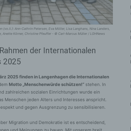
vo.li.): Ann-Cathrin Petersen, Eva Möller, Lisa Langhans, Nina Landers,
e, Anette Körner, Christine Pfeuffer - © Carl-Marcus Müller / LGHNews
 Rahmen der Internationalen
s 2025
ärz 2025 finden in Langenhagen die Internationalen
r dem
Motto „Menschenwürde schützen!“
stehen. In
d zahlreichen sozialen Einrichtungen wurde ein
as Menschen jeden Alters und Interesses anspricht.
n Respekt und gegen Ausgrenzung zu sensibilisieren.
über Migration und Demokratie ist es entscheidend,
onen und Meinungen zu bauen. Mit unserem breit