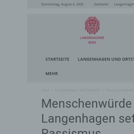
Donnerstag, August 6, 2026
Startseite
Langenhagen
Langenhagener
News
STARTSEITE
LANGENHAGEN UND ORTST
MEHR
Start
Langenhagen und Ortsteile
Menschenwürde s
Menschenwürde 
Langenhagen set
Rassismus