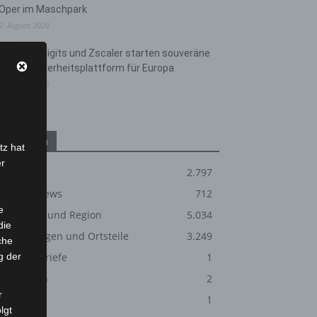
Oper im Maschpark
2. August 2026
Schwarz Digits und Zscaler starten souveräne
Cloud-Sicherheitsplattform für Europa
2. August 2026
Kategorien
tz hat
er
Blaulicht
2.797
Corona-News
712
e
Hannover und Region
5.034
die
Langenhagen und Ortsteile
3.249
che
g der
Leserbriefe
1
Menschen
2
r
Über uns
1
lgt