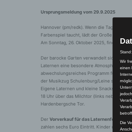
Ursprungsmeldung vom 29.9.2025
Hannover (pm/redk). Wenn die Tage kürzer 
Farbenspiel taucht, lädt der Große Garten
Dat
Am Sonntag, 26. Oktober 2025, findet von 16
Stand
Der barocke Garten verwandelt sich dabei in
Wir fr
Laternen eine besondere Atmosphäre schaff
einen 
abwechslungsreiches Programm für die ganz
Intern
der Musikzug Schulenburg/Leine sowie der
möglic
Unter
Eigene Laternen und kleine Snacks dürfen m
jedoch
18 Uhr über das Milchtor (links neben dem I
Verarb
Hardenbergsche Tor.
Verarb
betrof
Der
Vorverkauf für das Laternenfest begin
Die Ve
zahlen sechs Euro Eintritt. Kinder und Jugen
Anschr