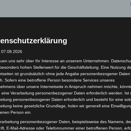
werden und der Herbst die Gärten in ein buntes
 in Herrenhausen zu einem stimmungsvollen Abend ein:
enschutzerklärung
.30 bis 19 Uhr das beliebte Laternenfest statt.
: 07.08.2026
 einen illuminierten Festsaal, in dem Lichterglanz und
euen uns sehr über Ihr Interesse an unserem Unternehmen. Datenschu
en. Stelzenfiguren und Musikzüge sorgen für ein
besonders hohen Stellenwert für die Geschäftsleitung. Eine Nutzung d
e Familie. Mit dabei sind der Spielmannszug Eilvese,
etseiten ist grundsätzlich ohne jede Angabe personenbezogener Daten
 Spielmannszug der Südstädter Schützengesellschaft.
h. Sofern eine betroffene Person besondere Services unseres
nehmens über unsere Internetseite in Anspruch nehmen möchte, könnt
itgebracht werden. Der Einlass erfolgt von 16.30 bis
 eine Verarbeitung personenbezogener Daten erforderlich werden. Ist 
nfopavillon), das Prinzentor sowie das
eitung personenbezogener Daten erforderlich und besteht für eine sol
eitung keine gesetzliche Grundlage, holen wir generell eine Einwilligun
fenen Person ein.
nt am 1. Oktober 2025
. Erwachsene ab 18 Jahren
rarbeitung personenbezogener Daten, beispielsweise des Namens, de
dliche von 1 bis 17 Jahren haben freien Eintritt,
ift, E-Mail-Adresse oder Telefonnummer einer betroffenen Person, erfo