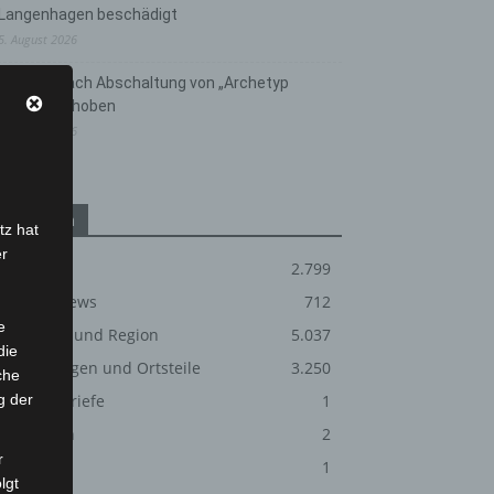
Langenhagen beschädigt
5. August 2026
Anklage nach Abschaltung von „Archetyp
Market“ erhoben
3. August 2026
Kategorien
tz hat
er
Blaulicht
2.799
Corona-News
712
e
Hannover und Region
5.037
die
Langenhagen und Ortsteile
3.250
che
g der
Leserbriefe
1
Menschen
2
r
Über uns
1
lgt