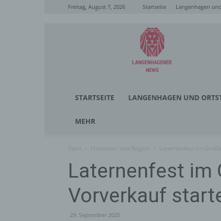
Freitag, August 7, 2026
Startseite
Langenhagen und 
Langenhagener
News
STARTSEITE
LANGENHAGEN UND ORTST
MEHR
Start
Hannover und Region
Laternenfest im Große
Laternenfest im
Vorverkauf start
29. September 2025