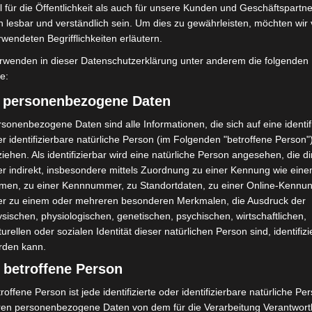
 für die Öffentlichkeit als auch für unsere Kunden und Geschäftspartne
Nächster Artikel
h lesbar und verständlich sein. Um dies zu gewährleisten, möchten wir
rwendeten Begrifflichkeiten erläutern.
en
Große Feuerwehrübung am Flughafen Hannover:
Regionsfeuerwehrbereitschaft 5 trainiert
rwenden in dieser Datenschutzerklärung unter anderem die folgenden
Ernstfall
fe:
) personenbezogene Daten
sonenbezogene Daten sind alle Informationen, die sich auf eine identifi
r identifizierbare natürliche Person (im Folgenden "betroffene Person"
iehen. Als identifizierbar wird eine natürliche Person angesehen, die di
r indirekt, insbesondere mittels Zuordnung zu einer Kennung wie ein
men, zu einer Kennnummer, zu Standortdaten, zu einer Online-Kennu
er zu einem oder mehreren besonderen Merkmalen, die Ausdruck der
sischen, physiologischen, genetischen, psychischen, wirtschaftlichen,
turellen oder sozialen Identität dieser natürlichen Person sind, identifizi
rden kann.
Erste Tigermücken-
Brand im „Haus der Begegnung“ in
 betroffene Person
in Niedersachsen
Neuwarmbüchen schnell
roffene Person ist jede identifizierte oder identifizierbare natürliche Pe
eingedämmt
ren personenbezogene Daten von dem für die Verarbeitung Verantwort