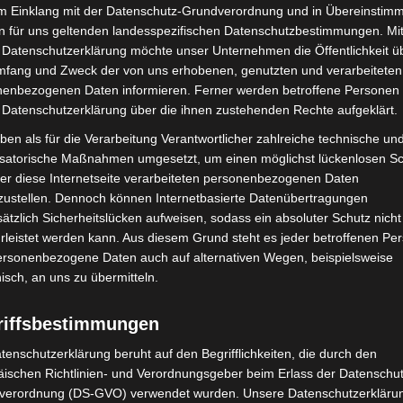
die Besucherzahl begrenzt ist. Aufgrund der großen
im Einklang mit der Datenschutz-Grundverordnung und in Übereinstim
ig im Vorverkauf zu erwerben.
n für uns geltenden landesspezifischen Datenschutzbestimmungen. Mit
 Datenschutzerklärung möchte unser Unternehmen die Öffentlichkeit ü
mfang und Zweck der von uns erhobenen, genutzten und verarbeiteten
enbezogenen Daten informieren. Ferner werden betroffene Personen 
 Datenschutzerklärung über die ihnen zustehenden Rechte aufgeklärt.
op: https://www.ticket-
ben als für die Verarbeitung Verantwortlicher zahlreiche technische un
isatorische Maßnahmen umgesetzt, um einen möglichst lückenlosen S
er diese Internetseite verarbeiteten personenbezogenen Daten
 täglich von 11 bis 16.30 Uhr
zustellen. Dennoch können Internetbasierte Datenübertragungen
ätzlich Sicherheitslücken aufweisen, sodass ein absoluter Schutz nicht
r Herrenhäuser Gärten.
leistet werden kann. Aus diesem Grund steht es jeder betroffenen Pe
personenbezogene Daten auch auf alternativen Wegen, beispielsweise
nisch, an uns zu übermitteln.
riffsbestimmungen
tenschutzerklärung beruht auf den Begrifflichkeiten, die durch den
ischen Richtlinien- und Verordnungsgeber beim Erlass der Datenschut
verordnung (DS-GVO) verwendet wurden. Unsere Datenschutzerklärun