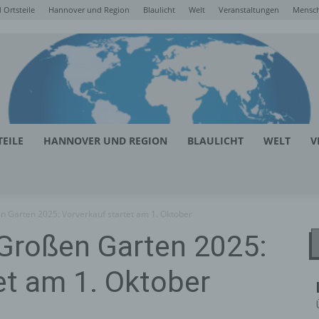
Ortsteile
Hannover und Region
Blaulicht
Welt
Veranstaltungen
Mensc
EILE
HANNOVER UND REGION
BLAULICHT
WELT
V
n Garten 2025: Vorverkauf startet am 1. Oktober
 Großen Garten 2025:
et am 1. Oktober