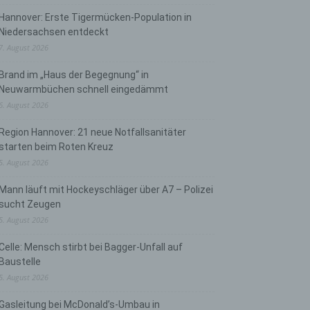
Hannover: Erste Tigermücken-Population in
Niedersachsen entdeckt
7. August 2026
Brand im „Haus der Begegnung“ in
Neuwarmbüchen schnell eingedämmt
6. August 2026
Region Hannover: 21 neue Notfallsanitäter
starten beim Roten Kreuz
5. August 2026
Mann läuft mit Hockeyschläger über A7 – Polizei
sucht Zeugen
5. August 2026
Celle: Mensch stirbt bei Bagger-Unfall auf
Baustelle
5. August 2026
Gasleitung bei McDonald’s-Umbau in