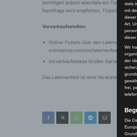
benötigen jedoch ebenfalls ein Ticket, da 
stets 
Nachfrage wird empfohlen, Tickets frühzeit
mit de
dieser
Art, U
Vorverkaufsstellen:
person
dieser
Online-Tickets über den Laternenfest-Sh
Wir ha
onlineshop.com/ols/laternenfest
organ
der üb
Vorverkaufskasse Großer Garten, geöffnet
sicher
grunds
Das Laternenfest ist eine Veranstaltung de
gewähr
frei, 
telefo
Beg
Die Da
Europä
Grund