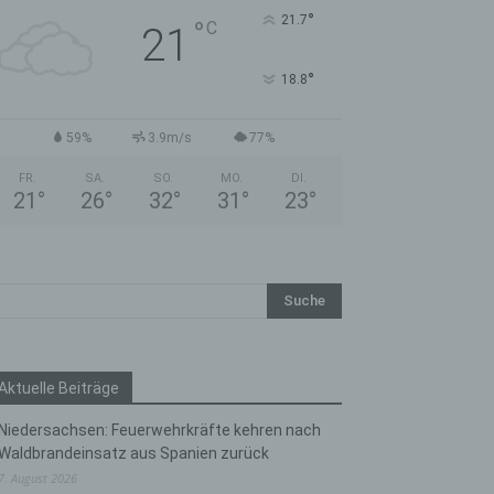
°
21.7
°
C
21
°
18.8
59%
3.9m/s
77%
FR.
SA.
SO.
MO.
DI.
21
°
26
°
32
°
31
°
23
°
Aktuelle Beiträge
Niedersachsen: Feuerwehrkräfte kehren nach
Waldbrandeinsatz aus Spanien zurück
7. August 2026