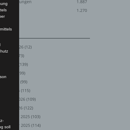
Veranstaltungen
1.887
mung
tels
Welt
1.270
ber
mittels
Archiv
d
August 2026
(12)
chutz
Juli 2026
(73)
Juni 2026
(139)
Mai 2026
(99)
rson
April 2026
(99)
März 2026
(115)
Februar 2026
(109)
Januar 2026
(122)
Dezember 2025
(103)
z-
November 2025
(114)
g soll