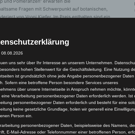
mp und Pomeranzen“ erwarten die
haltsame Fragen mit Schwerpunkt auf botanischen,
riert von Vroni Kiefer. Im Preis enthalten sind ein
it-Board sowie süße Zitrus-Spezialitäten.
 erforderlich unter info@schlossküche-
enschutzerklärung
inkels Schlossküche, Alte Herrenhäuser Str. 3, 30419
: 08.08.2026
n.de
euen uns sehr über Ihr Interesse an unserem Unternehmen. Datenschu
besonders hohen Stellenwert für die Geschäftsleitung. Eine Nutzung d
etseiten ist grundsätzlich ohne jede Angabe personenbezogener Daten
Orangerie Herrenhausen
h. Sofern eine betroffene Person besondere Services unseres
nehmens über unsere Internetseite in Anspruch nehmen möchte, könnt
velyn Huber gestaltet ein facettenreiches Konzert in
 eine Verarbeitung personenbezogener Daten erforderlich werden. Ist 
nterschiedlicher Stilrichtungen – von klassischer
eitung personenbezogener Daten erforderlich und besteht für eine sol
eitung keine gesetzliche Grundlage, holen wir generell eine Einwilligun
positionen – und zeigt eindrucksvoll die stilistische
fenen Person ein.
 lädt musikinteressierte Besucher*innen ein, die
rarbeitung personenbezogener Daten, beispielsweise des Namens, de
atmosphärischen Rahmen zu erleben.
ift, E-Mail-Adresse oder Telefonnummer einer betroffenen Person, erfo