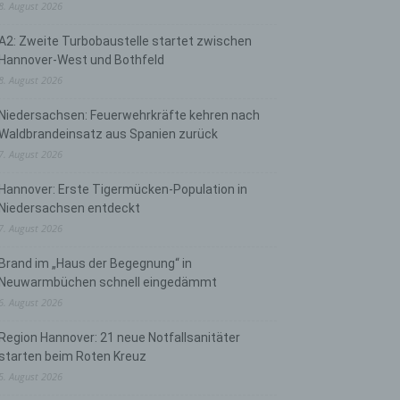
8. August 2026
A2: Zweite Turbobaustelle startet zwischen
Hannover-West und Bothfeld
8. August 2026
Niedersachsen: Feuerwehrkräfte kehren nach
Waldbrandeinsatz aus Spanien zurück
7. August 2026
Hannover: Erste Tigermücken-Population in
Niedersachsen entdeckt
7. August 2026
Brand im „Haus der Begegnung“ in
Neuwarmbüchen schnell eingedämmt
6. August 2026
Region Hannover: 21 neue Notfallsanitäter
starten beim Roten Kreuz
5. August 2026