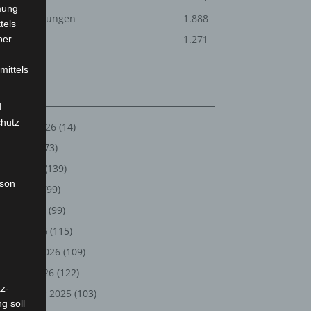
mung
Veranstaltungen
1.888
tels
Welt
1.271
ber
mittels
Archiv
d
chutz
August 2026
(14)
Juli 2026
(73)
Juni 2026
(139)
rson
Mai 2026
(99)
April 2026
(99)
März 2026
(115)
Februar 2026
(109)
Januar 2026
(122)
z-
Dezember 2025
(103)
g soll