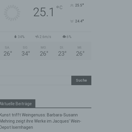
°
25.5
°
C
25.1
°
24.4
34%
2.6m/s
6%
SA.
SO.
MO.
DI.
MI.
26
°
34
°
26
°
23
°
26
°
Aktuelle Beiträge
Kunst trifft Weingenuss: Barbara-Susann
Mehring zeigt ihre Werke im Jacques’ Wein-
Depot Isernhagen