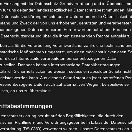
im Einklang mit der Datenschutz-Grundverordnung und in Übereinstim
du möchtest”. Weitere Infos:
www.herrenhausen.de
n für uns geltenden landesspezifischen Datenschutzbestimmungen. Mit
eration mit der Niedersächsischen Harfenakademie –
 Datenschutzerklärung möchte unser Unternehmen die Öffentlichkeit ü
mfang und Zweck der von uns erhobenen, genutzten und verarbeiteten
enbezogenen Daten informieren. Ferner werden betroffene Personen 
 Datenschutzerklärung über die ihnen zustehenden Rechte aufgeklärt.
ben als für die Verarbeitung Verantwortlicher zahlreiche technische un
isatorische Maßnahmen umgesetzt, um einen möglichst lückenlosen S
er diese Internetseite verarbeiteten personenbezogenen Daten
zustellen. Dennoch können Internetbasierte Datenübertragungen
ätzlich Sicherheitslücken aufweisen, sodass ein absoluter Schutz nicht
leistet werden kann. Aus diesem Grund steht es jeder betroffenen Pe
personenbezogene Daten auch auf alternativen Wegen, beispielsweise
Nächster Artikel
nisch, an uns zu übermitteln.
nds
Laternenfest im Großen Garten 2025:
Vorverkauf startet am 1. Oktober
riffsbestimmungen
tenschutzerklärung beruht auf den Begrifflichkeiten, die durch den
ischen Richtlinien- und Verordnungsgeber beim Erlass der Datenschut
verordnung (DS-GVO) verwendet wurden. Unsere Datenschutzerklärun