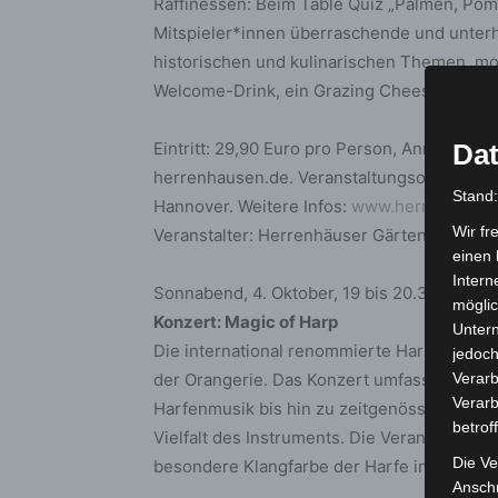
Raffinessen: Beim Table Quiz „Palmen, Po
Mitspieler*innen überraschende und unter
historischen und kulinarischen Themen, mode
Welcome-Drink, ein Grazing Cheese and Fru
Eintritt: 29,90 Euro pro Person, Anmeldung
Dat
herrenhausen.de. Veranstaltungsort: Grauw
Stand
Hannover. Weitere Infos:
www.herrenhause
Wir fr
Veranstalter: Herrenhäuser Gärten
einen 
Intern
Sonnabend, 4. Oktober, 19 bis 20.30 Uhr, 
möglic
Konzert: Magic of Harp
Unter
Die international renommierte Harfenistin E
jedoch
der Orangerie. Das Konzert umfasst Werke u
Verarb
Verarb
Harfenmusik bis hin zu zeitgenössischen Kom
betrof
Vielfalt des Instruments. Die Veranstaltung
Die Ve
besondere Klangfarbe der Harfe in einem 
Anschr