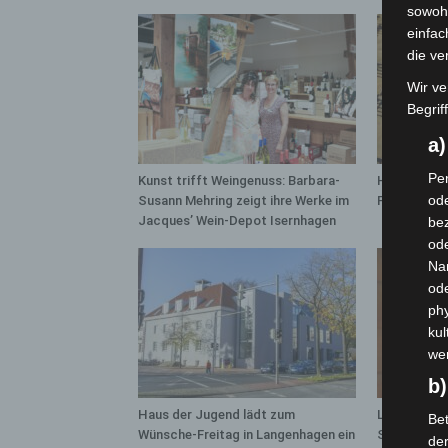
sowohl
einfac
die ve
Wir ve
Begrif
a
Per
Kunst trifft Weingenuss: Barbara-
Hannover Kl
ode
Susann Mehring zeigt ihre Werke im
Französisc
Jacques’ Wein-Depot Isernhagen
bez
ode
Na
od
phy
kul
we
b)
Haus der Jugend lädt zum
Late-Zoo im
Bet
Wünsche-Freitag in Langenhagen ein
Sommeraben
de