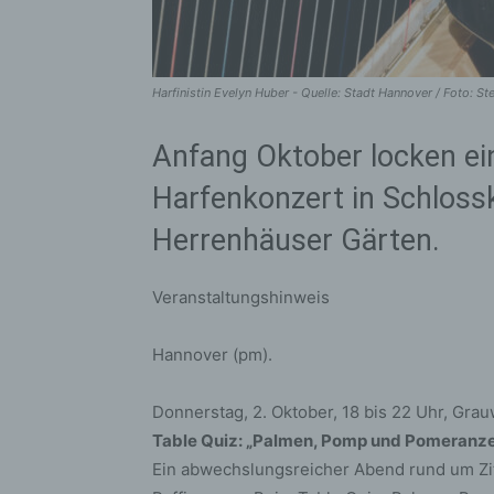
Harfinistin Evelyn Huber - Quelle: Stadt Hannover / Foto: S
Anfang Oktober locken ein
Harfenkonzert in Schloss
Herrenhäuser Gärten.
Veranstaltungshinweis
Hannover (pm).
Donnerstag, 2. Oktober, 18 bis 22 Uhr, Gra
Table Quiz: „Palmen, Pomp und Pomeranz
Ein abwechslungsreicher Abend rund um Zit