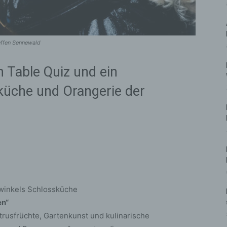
teffen Sennewald
 Table Quiz und ein
küche und Orangerie der
uwinkels Schlossküche
en“
rusfrüchte, Gartenkunst und kulinarische