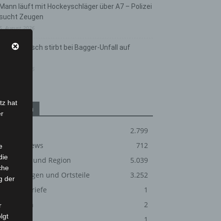
Mann läuft mit Hockeyschläger über A7 – Polizei
sucht Zeugen
5. August 2026
Celle: Mensch stirbt bei Bagger-Unfall auf
Baustelle
5. August 2026
tz hat
Kategorien
er
Blaulicht
2.799
Corona-News
712
e
die
Hannover und Region
5.039
che
Langenhagen und Ortsteile
3.252
g der
Leserbriefe
1
Menschen
2
r
lgt
Über uns
1