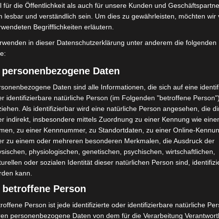
 für die Öffentlichkeit als auch für unsere Kunden und Geschäftspartne
h lesbar und verständlich sein. Um dies zu gewährleisten, möchten wir
rwendeten Begrifflichkeiten erläutern.
rwenden in dieser Datenschutzerklärung unter anderem die folgenden
fe:
) personenbezogene Daten
sonenbezogene Daten sind alle Informationen, die sich auf eine identifi
assik Open Air 2026:
Blaulichtmeile Langenhagen 2026:
r identifizierbare natürliche Person (im Folgenden "betroffene Person"
he Oper im Maschpark
Polizei, Feuerwehr und Rettung
hautnah erleben
iehen. Als identifizierbar wird eine natürliche Person angesehen, die di
r indirekt, insbesondere mittels Zuordnung zu einer Kennung wie ein
men, zu einer Kennnummer, zu Standortdaten, zu einer Online-Kennu
er zu einem oder mehreren besonderen Merkmalen, die Ausdruck der
sischen, physiologischen, genetischen, psychischen, wirtschaftlichen,
turellen oder sozialen Identität dieser natürlichen Person sind, identifizi
rden kann.
 betroffene Person
 Erlebnis-Zoo Hannover:
Landesgartenschau Bad Nenndorf
roffene Person ist jede identifizierte oder identifizierbare natürliche Pe
d mit The Ellingtones
erreicht Halbzeit mit 350.000
ren personenbezogene Daten von dem für die Verarbeitung Verantwort