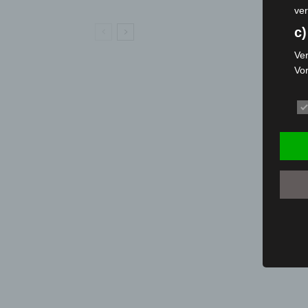
ver
c)
Ver
Vo
pe
da
das
ode
die
d
Ein
per
ei
e)
Pro
Da
wer