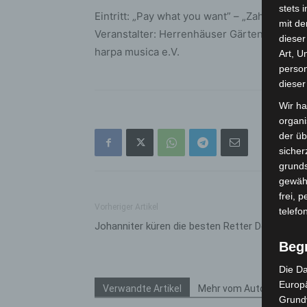
stets 
Eintritt: „Pay what you want” – „Zahle, was 
mit de
Veranstalter: Herrenhäuser Gärten in Koop
dieser
harpa musica e.V.
Art, U
person
dieser
Wir ha
organ
der üb
sicher
grunds
gewähr
frei, 
Vorheriger Artikel
telefo
Johanniter küren die besten Retter Deutschla
Beg
Die Da
Europä
Verwandte Artikel
Mehr vom Autor
Grund