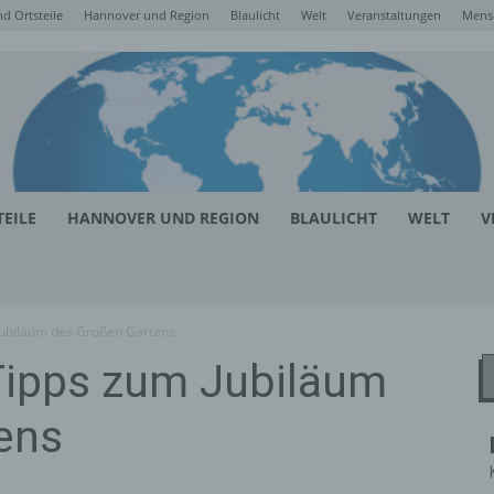
d Ortsteile
Hannover und Region
Blaulicht
Welt
Veranstaltungen
Mens
EILE
HANNOVER UND REGION
BLAULICHT
WELT
V
Jubiläum des Großen Gartens
Tipps zum Jubiläum
ens