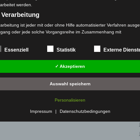
Besuchen
arbeitet werden.
 Verarbeitung
arbeitung ist jeder mit oder ohne Hilfe automatisierter Verfahren ausge
rgang oder jede solche Vorgangsreihe im Zusammenhang mit
rsonenbezogenen Daten wie das Erheben, das Erfassen, die Organisat
s Ordnen, die Speicherung, die Anpassung oder Veränderung, das Aus
Essenziell
Statistik
Externe Dienst
 Abfragen, die Verwendung, die Offenlegung durch Übermittlung, Verb
r eine andere Form der Bereitstellung, den Abgleich oder die Verknüp
✓ Akzeptieren
 Einschränkung, das Löschen oder die Vernichtung.
) Einschränkung der Verarbeitung
Auswahl speichern
schränkung der Verarbeitung ist die Markierung gespeicherter
sonenbezogener Daten mit dem Ziel, ihre künftige Verarbeitung
Personalisieren
nzuschränken.
 Profiling
Impressum
|
Datenschutzbedingungen
filing ist jede Art der automatisierten Verarbeitung personenbezogener
ten, die darin besteht, dass diese personenbezogenen Daten verwend
den, um bestimmte persönliche Aspekte, die sich auf eine natürliche 