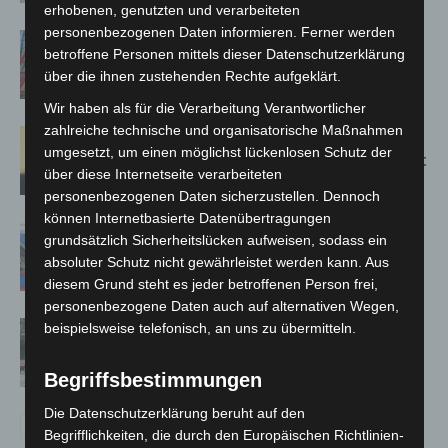
erhobenen, genutzten und verarbeiteten
personenbezogenen Daten informieren. Ferner werden
A2: Zweite Turbobaustelle startet
betroffene Personen mittels dieser Datenschutzerklärung
zwischen Hannover-West und
über die ihnen zustehenden Rechte aufgeklärt.
Bothfeld
Wir haben als für die Verarbeitung Verantwortlicher
zahlreiche technische und organisatorische Maßnahmen
Hannover: Erste Tigermücken-
umgesetzt, um einen möglichst lückenlosen Schutz der
Population in Niedersachsen entdeckt
über diese Internetseite verarbeiteten
personenbezogenen Daten sicherzustellen. Dennoch
können Internetbasierte Datenübertragungen
Mann läuft mit Hockeyschläger über
grundsätzlich Sicherheitslücken aufweisen, sodass ein
A7 – Polizei sucht Zeugen
absoluter Schutz nicht gewährleistet werden kann. Aus
diesem Grund steht es jeder betroffenen Person frei,
personenbezogene Daten auch auf alternativen Wegen,
Gasleitung bei McDonald’s-Umbau in
beispielsweise telefonisch, an uns zu übermitteln.
Langenhagen beschädigt
Begriffsbestimmungen
Die Datenschutzerklärung beruht auf den
Begrifflichkeiten, die durch den Europäischen Richtlinien-