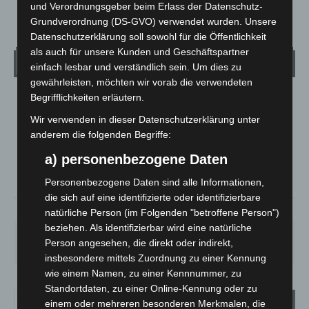
und Verordnungsgeber beim Erlass der Datenschutz-
Grundverordnung (DS-GVO) verwendet wurden. Unsere
Datenschutzerklärung soll sowohl für die Öffentlichkeit
als auch für unsere Kunden und Geschäftspartner
Wetter
einfach lesbar und verständlich sein. Um dies zu
gewährleisten, möchten wir vorab die verwendeten
Begrifflichkeiten erläutern.
LANGENHAGEN
Wir verwenden in dieser Datenschutzerklärung unter
Bedeckt
anderem die folgenden Begriffe:
°
24.6
°
C
24.5
a) personenbezogene Daten
°
24.4
Personenbezogene Daten sind alle Informationen,
die sich auf eine identifizierte oder identifizierbare
55%
6.2m/s
100%
natürliche Person (im Folgenden "betroffene Person")
beziehen. Als identifizierbar wird eine natürliche
MO.
DI.
MI.
DO.
FR.
Person angesehen, die direkt oder indirekt,
26
°
24
°
26
°
30
°
35
°
insbesondere mittels Zuordnung zu einer Kennung
wie einem Namen, zu einer Kennnummer, zu
Standortdaten, zu einer Online-Kennung oder zu
einem oder mehreren besonderen Merkmalen, die