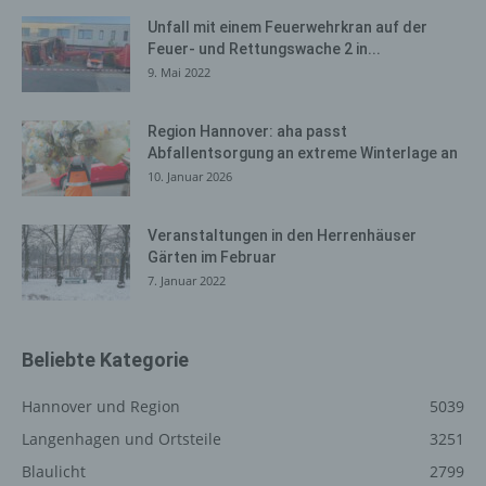
Browsertypen und Versionen, (2) das vom zugreifenden
Unfall mit einem Feuerwehrkran auf der
System verwendete Betriebssystem, (3) die
Feuer- und Rettungswache 2 in...
Internetseite, von welcher ein zugreifendes System auf
9. Mai 2022
unsere Internetseite gelangt (sogenannte Referrer), (4)
die Unterwebseiten, welche über ein zugreifendes
System auf unserer Internetseite angesteuert werden,
Region Hannover: aha passt
(5) das Datum und die Uhrzeit eines Zugriffs auf die
Abfallentsorgung an extreme Winterlage an
Internetseite, (6) eine Internet-Protokoll-Adresse (IP-
10. Januar 2026
Adresse), (7) der Internet-Service-Provider des
zugreifenden Systems und (8) sonstige ähnliche Daten
Veranstaltungen in den Herrenhäuser
und Informationen, die der Gefahrenabwehr im Falle von
Gärten im Februar
Angriffen auf unsere informationstechnologischen
7. Januar 2022
Systeme dienen.
Bei der Nutzung dieser allgemeinen Daten und
Informationen ziehen wird keine Rückschlüsse auf die
Beliebte Kategorie
betroffene Person. Diese Informationen werden vielmehr
benötigt, um (1) die Inhalte unserer Internetseite korrekt
Hannover und Region
5039
auszuliefern, (2) die Inhalte unserer Internetseite sowie
Langenhagen und Ortsteile
3251
die Werbung für diese zu optimieren, (3) die dauerhafte
Blaulicht
2799
Funktionsfähigkeit unserer informationstechnologischen