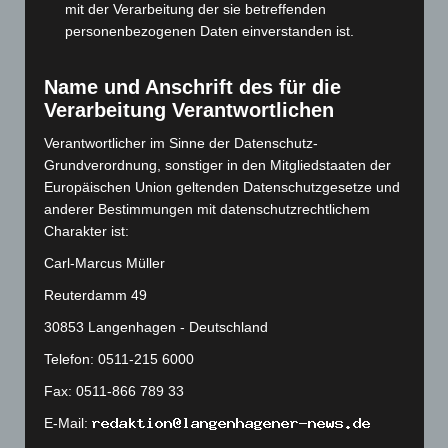
mit der Verarbeitung der sie betreffenden
September 2023
(133)
personenbezogenen Daten einverstanden ist.
August 2023
(134)
Juli 2023
(118)
Name und Anschrift des für die
Juni 2023
(142)
Verarbeitung Verantwortlichen
Mai 2023
(139)
Verantwortlicher im Sinne der Datenschutz-
April 2023
(155)
Grundverordnung, sonstiger in den Mitgliedstaaten der
Europäischen Union geltenden Datenschutzgesetze und
März 2023
(174)
anderer Bestimmungen mit datenschutzrechtlichem
Februar 2023
(154)
Charakter ist:
Januar 2023
(140)
Carl-Marcus Müller
Dezember 2022
(130)
Reuterdamm 49
November 2022
(167)
30853 Langenhagen - Deutschland
Oktober 2022
(166)
Telefon: 0511-215 6000
September 2022
(205)
Fax: 0511-866 789 33
August 2022
(166)
E-Mail:
Juli 2022
(133)