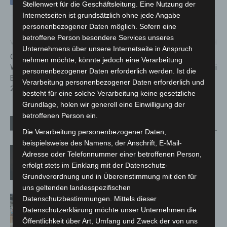
Stellenwert für die Geschäftsleitung. Eine Nutzung der
Internetseiten ist grundsätzlich ohne jede Angabe
personenbezogener Daten möglich. Sofern eine
betroffene Person besondere Services unseres
Vorheriger Artikel
Nächster Artikel
Unternehmens über unsere Internetseite in Anspruch
Godshorner Ortsbürgermeister
ADAC Stauprognose für 23.
nehmen möchte, könnte jedoch eine Verarbeitung
Wook lädt zur
bis 25. Juni
personenbezogener Daten erforderlich werden. Ist die
Bürgersprechstunde am
Verarbeitung personenbezogener Daten erforderlich und
27.6.2023
besteht für eine solche Verarbeitung keine gesetzliche
Grundlage, holen wir generell eine Einwilligung der
betroffenen Person ein.
Verwandte Artikel
Mehr vom Autor
Die Verarbeitung personenbezogener Daten,
beispielsweise des Namens, der Anschrift, E-Mail-
M’era Luna 2026: 25.000 Fans feiern in
Adresse oder Telefonnummer einer betroffenen Person,
Hildesheim
erfolgt stets im Einklang mit der Datenschutz-
Grundverordnung und in Übereinstimmung mit den für
uns geltenden landesspezifischen
Kunst trifft Weingenuss: Barbara-
Datenschutzbestimmungen. Mittels dieser
Datenschutzerklärung möchte unser Unternehmen die
Susann Mehring zeigt ihre Werke im
Öffentlichkeit über Art, Umfang und Zweck der von uns
Jacques’ Wein-Depot Isernhagen