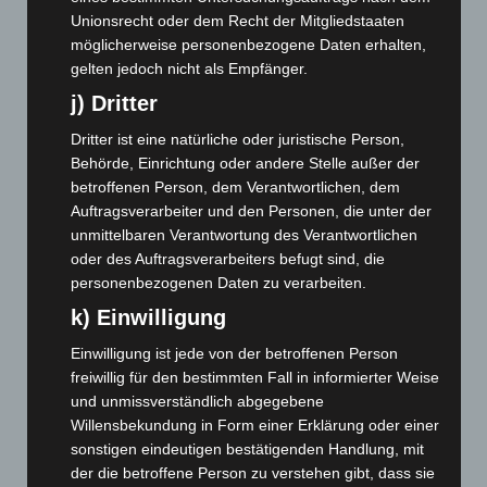
Dezember 2024
(89)
Unionsrecht oder dem Recht der Mitgliedstaaten
möglicherweise personenbezogene Daten erhalten,
November 2024
(94)
gelten jedoch nicht als Empfänger.
Oktober 2024
(93)
j) Dritter
September 2024
(112)
Dritter ist eine natürliche oder juristische Person,
August 2024
(107)
Behörde, Einrichtung oder andere Stelle außer der
Juli 2024
(89)
betroffenen Person, dem Verantwortlichen, dem
Juni 2024
(107)
Auftragsverarbeiter und den Personen, die unter der
unmittelbaren Verantwortung des Verantwortlichen
Mai 2024
(149)
oder des Auftragsverarbeiters befugt sind, die
April 2024
(102)
personenbezogenen Daten zu verarbeiten.
März 2024
(103)
k) Einwilligung
Februar 2024
(103)
Einwilligung ist jede von der betroffenen Person
Januar 2024
(111)
freiwillig für den bestimmten Fall in informierter Weise
und unmissverständlich abgegebene
Dezember 2023
(130)
Willensbekundung in Form einer Erklärung oder einer
November 2023
(130)
sonstigen eindeutigen bestätigenden Handlung, mit
Oktober 2023
(114)
der die betroffene Person zu verstehen gibt, dass sie