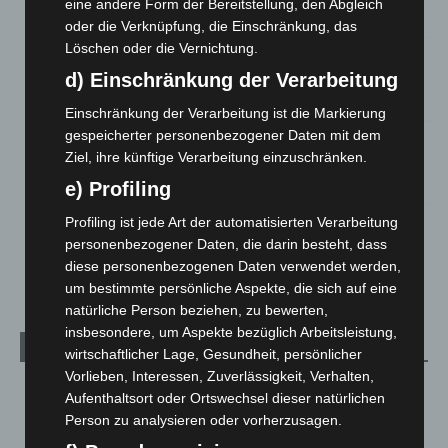
eine andere Form der Bereitstellung, den Abgleich
7. August 2026
oder die Verknüpfung, die Einschränkung, das
Löschen oder die Vernichtung.
Brand im „Haus der Begegnung“ in Neuwarmbüchen schnell
d) Einschränkung der Verarbeitung
eingedämmt
6. August 2026
Einschränkung der Verarbeitung ist die Markierung
gespeicherter personenbezogener Daten mit dem
Region Hannover: 21 neue Notfallsanitäter starten beim
Ziel, ihre künftige Verarbeitung einzuschränken.
Roten Kreuz
5. August 2026
e) Profiling
Profiling ist jede Art der automatisierten Verarbeitung
Mann läuft mit Hockeyschläger über A7 – Polizei sucht
Zeugen
personenbezogener Daten, die darin besteht, dass
diese personenbezogenen Daten verwendet werden,
5. August 2026
um bestimmte persönliche Aspekte, die sich auf eine
natürliche Person beziehen, zu bewerten,
insbesondere, um Aspekte bezüglich Arbeitsleistung,
Kategorien
wirtschaftlicher Lage, Gesundheit, persönlicher
Vorlieben, Interessen, Zuverlässigkeit, Verhalten,
Blaulicht
2.799
Aufenthaltsort oder Ortswechsel dieser natürlichen
Corona-News
712
Person zu analysieren oder vorherzusagen.