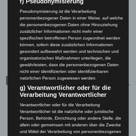
f) Pseudonymisierung
Hannover und Region
5.039
Langenhagen und Ortsteile
3.252
Pseudonymisierung ist die Verarbeitung
personenbezogener Daten in einer Weise, auf welche
Leserbriefe
1
die personenbezogenen Daten ohne Hinzuziehung
Menschen
2
zusätzlicher Informationen nicht mehr einer
Über uns
1
spezifischen betroffenen Person zugeordnet werden
können, sofern diese zusätzlichen Informationen
Veranstaltungen
1.889
gesondert aufbewahrt werden und technischen und
Welt
1.272
organisatorischen Maßnahmen unterliegen, die
gewährleisten, dass die personenbezogenen Daten
nicht einer identifizierten oder identifizierbaren
natürlichen Person zugewiesen werden.
Archiv
g) Verantwortlicher oder für die
August 2026
(15)
Verarbeitung Verantwortlicher
Juli 2026
(73)
Verantwortlicher oder für die Verarbeitung
Verantwortlicher ist die natürliche oder juristische
Juni 2026
(139)
Person, Behörde, Einrichtung oder andere Stelle, die
Mai 2026
(99)
allein oder gemeinsam mit anderen über die Zwecke
April 2026
(99)
und Mittel der Verarbeitung von personenbezogenen