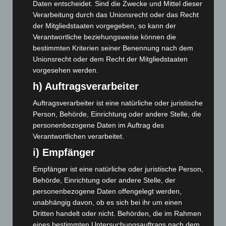
Daten entscheidet. Sind die Zwecke und Mittel dieser
März 2026
(115)
Verarbeitung durch das Unionsrecht oder das Recht
Februar 2026
(109)
der Mitgliedstaaten vorgegeben, so kann der
Januar 2026
(122)
Verantwortliche beziehungsweise können die
bestimmten Kriterien seiner Benennung nach dem
Dezember 2025
(103)
Unionsrecht oder dem Recht der Mitgliedstaaten
November 2025
(114)
vorgesehen werden.
Oktober 2025
(112)
h) Auftragsverarbeiter
September 2025
(93)
Auftragsverarbeiter ist eine natürliche oder juristische
August 2025
(90)
Person, Behörde, Einrichtung oder andere Stelle, die
personenbezogene Daten im Auftrag des
Juli 2025
(90)
Verantwortlichen verarbeitet.
Juni 2025
(103)
i) Empfänger
Mai 2025
(112)
Empfänger ist eine natürliche oder juristische Person,
April 2025
(88)
Behörde, Einrichtung oder andere Stelle, der
März 2025
(111)
personenbezogene Daten offengelegt werden,
Februar 2025
(96)
unabhängig davon, ob es sich bei ihr um einen
Dritten handelt oder nicht. Behörden, die im Rahmen
Januar 2025
(88)
eines bestimmten Untersuchungsauftrags nach dem