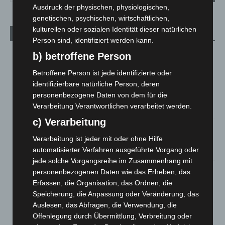
Ausdruck der physischen, physiologischen,
genetischen, psychischen, wirtschaftlichen,
kulturellen oder sozialen Identität dieser natürlichen
Aktuelle Beiträge
Person sind, identifiziert werden kann.
b) betroffene Person
M’era Luna 2026: 25.000 Fans feiern in Hildesheim
10. August 2026
Betroffene Person ist jede identifizierte oder
identifizierbare natürliche Person, deren
Kunst trifft Weingenuss: Barbara-Susann Mehring zeigt ihre
personenbezogene Daten von dem für die
Werke im Jacques’ Wein-Depot Isernhagen
Verarbeitung Verantwortlichen verarbeitet werden.
8. August 2026
c) Verarbeitung
A2: Zweite Turbobaustelle startet zwischen Hannover-West
Verarbeitung ist jeder mit oder ohne Hilfe
und Bothfeld
automatisierter Verfahren ausgeführte Vorgang oder
8. August 2026
jede solche Vorgangsreihe im Zusammenhang mit
Niedersachsen: Feuerwehrkräfte kehren nach
personenbezogenen Daten wie das Erheben, das
Waldbrandeinsatz aus Spanien zurück
Erfassen, die Organisation, das Ordnen, die
7. August 2026
Speicherung, die Anpassung oder Veränderung, das
Auslesen, das Abfragen, die Verwendung, die
Hannover: Erste Tigermücken-Population in Niedersachsen
Offenlegung durch Übermittlung, Verbreitung oder
entdeckt