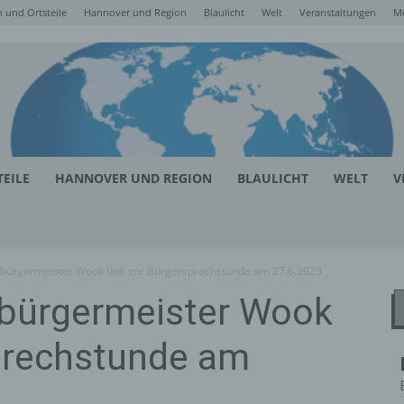
 und Ortsteile
Hannover und Region
Blaulicht
Welt
Veranstaltungen
M
EILE
HANNOVER UND REGION
BLAULICHT
WELT
V
bürgermeister Wook lädt zur Bürgersprechstunde am 27.6.2023
bürgermeister Wook
sprechstunde am