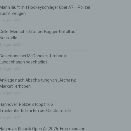
Mann läuft mit Hockeyschläger über A7 – Polizei
sucht Zeugen
5. August 2026
Celle: Mensch stirbt bei Bagger-Unfall auf
Baustelle
5. August 2026
Gasleitung bei McDonald’s-Umbau in
Langenhagen beschädigt
5. August 2026
Anklage nach Abschaltung von „Archetyp
Market“ erhoben
3. August 2026
Hannover: Polizei stoppt 166
Trunkenheitsfahrten bei Großkontrolle
2. August 2026
Hannover Klassik Open Air 2026: Französische