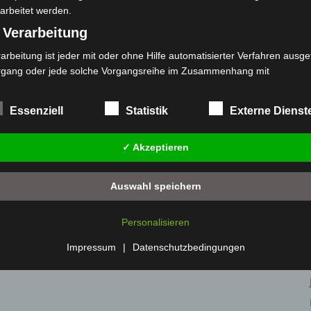
arbeitet werden.
 Verarbeitung
arbeitung ist jeder mit oder ohne Hilfe automatisierter Verfahren ausge
rgang oder jede solche Vorgangsreihe im Zusammenhang mit
rsonenbezogenen Daten wie das Erheben, das Erfassen, die Organisat
s Ordnen, die Speicherung, die Anpassung oder Veränderung, das Aus
Essenziell
Statistik
Externe Dienst
 Abfragen, die Verwendung, die Offenlegung durch Übermittlung, Verb
r eine andere Form der Bereitstellung, den Abgleich oder die Verknüp
✓ Akzeptieren
 Einschränkung, das Löschen oder die Vernichtung.
) Einschränkung der Verarbeitung
Auswahl speichern
schränkung der Verarbeitung ist die Markierung gespeicherter
sonenbezogener Daten mit dem Ziel, ihre künftige Verarbeitung
Personalisieren
nzuschränken.
 Profiling
Impressum
|
Datenschutzbedingungen
filing ist jede Art der automatisierten Verarbeitung personenbezogener
ten, die darin besteht, dass diese personenbezogenen Daten verwend
den, um bestimmte persönliche Aspekte, die sich auf eine natürliche 