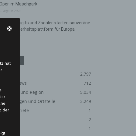
Oper im Maschpark
2. August 2026
Schwarz Digits und Zscaler starten souveräne
Cloud-Sicherheitsplattform für Europa
2. August 2026
Kategorien
tz hat
er
Blaulicht
2.797
Corona-News
712
e
Hannover und Region
5.034
die
Langenhagen und Ortsteile
3.249
che
g der
Leserbriefe
1
Menschen
2
r
Über uns
1
lgt