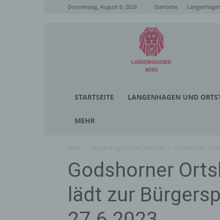
Donnerstag, August 6, 2026
Startseite
Langenhagen
Langenhagener
News
STARTSEITE
LANGENHAGEN UND ORTST
MEHR
Start
Langenhagen und Ortsteile
Godshorner Orts
Godshorner Orts
lädt zur Bürger
27.6.2023