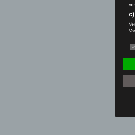
ver
c)
Ver
Vo
pe
da
das
ode
die
d
Ein
per
ei
e)
Pro
Da
wer