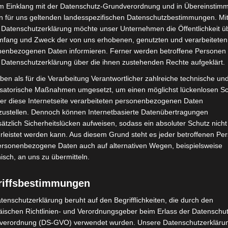
im Einklang mit der Datenschutz-Grundverordnung und in Übereinstim
n für uns geltenden landesspezifischen Datenschutzbestimmungen. Mit
 Datenschutzerklärung möchte unser Unternehmen die Öffentlichkeit ü
mfang und Zweck der von uns erhobenen, genutzten und verarbeiteten
bei McDonald’s-Umbau in
Hannover Klassik Open Air 2026:
enbezogenen Daten informieren. Ferner werden betroffene Personen 
n beschädigt
Französische Oper im Maschpark
 Datenschutzerklärung über die ihnen zustehenden Rechte aufgeklärt.
ben als für die Verarbeitung Verantwortlicher zahlreiche technische un
isatorische Maßnahmen umgesetzt, um einen möglichst lückenlosen S
er diese Internetseite verarbeiteten personenbezogenen Daten
zustellen. Dennoch können Internetbasierte Datenübertragungen
ätzlich Sicherheitslücken aufweisen, sodass ein absoluter Schutz nicht
leistet werden kann. Aus diesem Grund steht es jeder betroffenen Pe
personenbezogene Daten auch auf alternativen Wegen, beispielsweise
ile Langenhagen 2026:
Polizei Langenhagen testet
nisch, an uns zu übermitteln.
uerwehr und Rettung
Aufnahme von Anzeigen per
eben
Videochat
riffsbestimmungen
tenschutzerklärung beruht auf den Begrifflichkeiten, die durch den
ischen Richtlinien- und Verordnungsgeber beim Erlass der Datenschut
verordnung (DS-GVO) verwendet wurden. Unsere Datenschutzerklärun