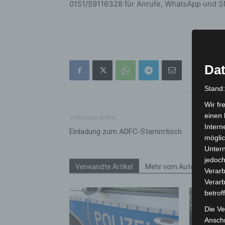
0151/59116328 für Anrufe, WhatsApp und S
Dat
Stand
Wir fr
einen 
Vorheriger Artikel
Intern
Einladung zum ADFC-Stammtisch
möglic
Unter
jedoch
Verwandte Artikel
Mehr vom Autor
Verarb
Verarb
betrof
Die Ve
Anschr