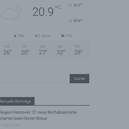
°
22.2
°
C
20.9
°
20.6
75%
1.3m/s
17%
DO.
FR.
SA.
SO.
MO.
26
°
20
°
27
°
32
°
28
°
Aktuelle Beiträge
Region Hannover: 21 neue Notfallsanitäter
starten beim Roten Kreuz
5. August 2026