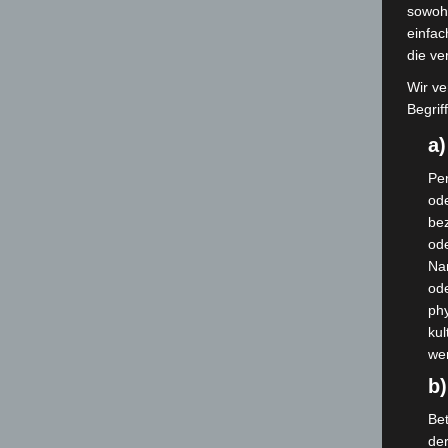
sowohl
einfac
die ve
Wir ve
Begrif
a
Per
ode
bez
ode
Na
od
phy
kul
we
b)
Bet
de