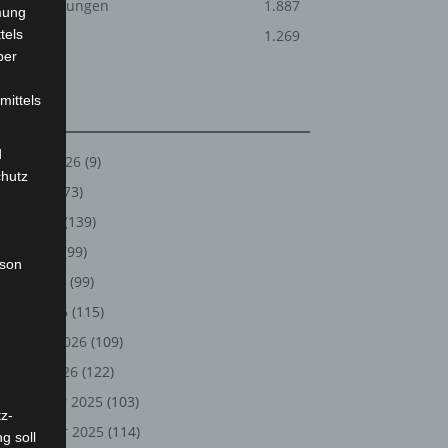
Veranstaltungen
1.887
mung
tels
Welt
1.269
ber
mittels
Archiv
d
August 2026
(9)
chutz
Juli 2026
(73)
Juni 2026
(139)
Mai 2026
(99)
rson
April 2026
(99)
März 2026
(115)
Februar 2026
(109)
Januar 2026
(122)
Dezember 2025
(103)
z-
November 2025
(114)
g soll