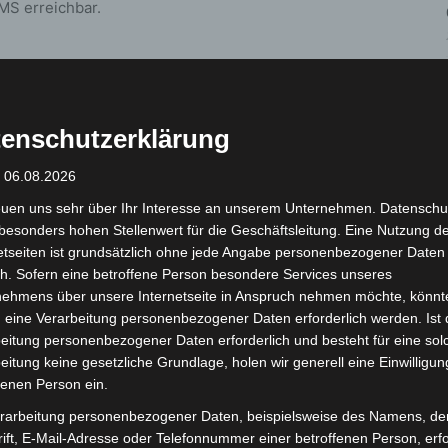
MS erreichbar.
enschutzerklärung
: 06.08.2026
euen uns sehr über Ihr Interesse an unserem Unternehmen. Datenschu
besonders hohen Stellenwert für die Geschäftsleitung. Eine Nutzung d
Nächster Artikel
etseiten ist grundsätzlich ohne jede Angabe personenbezogener Daten
„MACH DOCH WAS DU WILLST!“
h. Sofern eine betroffene Person besondere Services unseres
nehmens über unsere Internetseite in Anspruch nehmen möchte, könnt
 eine Verarbeitung personenbezogener Daten erforderlich werden. Ist 
eitung personenbezogener Daten erforderlich und besteht für eine sol
eitung keine gesetzliche Grundlage, holen wir generell eine Einwilligun
fenen Person ein.
rarbeitung personenbezogener Daten, beispielsweise des Namens, de
ift, E-Mail-Adresse oder Telefonnummer einer betroffenen Person, erfo