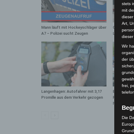
stets 
mit de
dieser
Art, U
Mann läuft mit Hockeyschläger über
Gasleitung 
person
A7 – Polizei sucht Zeugen
Langenhage
dieser
Wir ha
organ
der üb
sicher
grunds
gewähr
frei, 
Langenhagen: Autofahrer mit 3,17
Blaulichtme
telefo
Promille aus dem Verkehr gezogen
Polizei, Fe
hautnah erl
Beg
Die Da
Europä
Grund