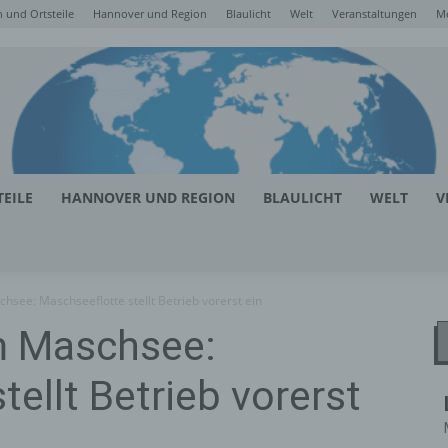
 und Ortsteile
Hannover und Region
Blaulicht
Welt
Veranstaltungen
M
EILE
HANNOVER UND REGION
BLAULICHT
WELT
V
hsee: Maschseeflotte stellt Betrieb vorerst ein
m Maschsee:
ellt Betrieb vorerst