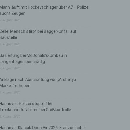
Mann läuft mit Hockeyschläger über A7 – Polizei
sucht Zeugen
5. August 2026
Celle: Mensch stirbt bei Bagger-Unfall auf
Baustelle
5. August 2026
Gasleitung bei McDonald’s-Umbau in
Langenhagen beschädigt
5. August 2026
Anklage nach Abschaltung von „Archetyp
Market“ erhoben
3. August 2026
Hannover: Polizei stoppt 166
Trunkenheitsfahrten bei Großkontrolle
2. August 2026
Hannover Klassik Open Air 2026: Französische