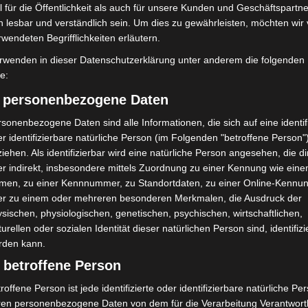
 für die Öffentlichkeit als auch für unsere Kunden und Geschäftspartne
ile Langenhagen 2026:
Hannover: Polizei setzt Gaming-
h lesbar und verständlich sein. Um dies zu gewährleisten, möchten wir
uerwehr und Rettung
Koffer für Prävention ein
rwendeten Begrifflichkeiten erläutern.
eben
rwenden in dieser Datenschutzerklärung unter anderem die folgenden
fe:
) personenbezogene Daten
sonenbezogene Daten sind alle Informationen, die sich auf eine identifi
r identifizierbare natürliche Person (im Folgenden "betroffene Person"
iehen. Als identifizierbar wird eine natürliche Person angesehen, die di
r indirekt, insbesondere mittels Zuordnung zu einer Kennung wie ein
men, zu einer Kennnummer, zu Standortdaten, zu einer Online-Kennu
er zu einem oder mehreren besonderen Merkmalen, die Ausdruck der
sischen, physiologischen, genetischen, psychischen, wirtschaftlichen,
turellen oder sozialen Identität dieser natürlichen Person sind, identifizi
rden kann.
 betroffene Person
roffene Person ist jede identifizierte oder identifizierbare natürliche Pe
ren personenbezogene Daten von dem für die Verarbeitung Verantwort