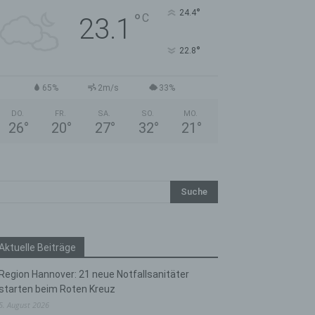
°
24.4
°
C
23.1
°
22.8
65%
2m/s
33%
DO.
FR.
SA.
SO.
MO.
26
°
20
°
27
°
32
°
21
°
Aktuelle Beiträge
Region Hannover: 21 neue Notfallsanitäter
starten beim Roten Kreuz
5. August 2026