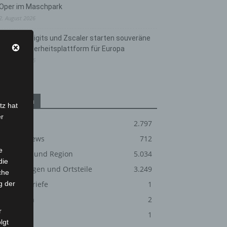
Oper im Maschpark
2. August 2026
Schwarz Digits und Zscaler starten souveräne
Cloud-Sicherheitsplattform für Europa
2. August 2026
Kategorien
tz hat
er
Blaulicht
2.797
Corona-News
712
e
Hannover und Region
5.034
die
Langenhagen und Ortsteile
3.249
che
g der
Leserbriefe
1
Menschen
2
r
Über uns
1
lgt