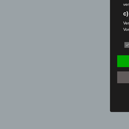
ver
c)
Ver
Vo
pe
da
das
ode
die
d
Ein
per
ei
e)
Pro
Da
wer