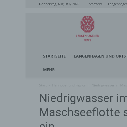
Donnerstag, August 6, 2026
Startseite
Langenhagen
Langenhagener
News
STARTSEITE
LANGENHAGEN UND ORTST
MEHR
Start
Hannover und Region
Niedrigwasser im Masc
Niedrigwasser i
Maschseeflotte st
ein