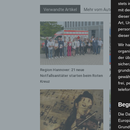
stets 
Verwandte Artikel
Mehr vom Autor
mit de
dieser
Art, U
person
dieser
Wir ha
organ
der üb
sicher
Region Hannover: 21 neue
Mann läuft 
grunds
Notfallsanitäter starten beim Roten
A7 – Polize
gewähr
Kreuz
frei, 
telefo
Beg
Die Da
Europä
Grund