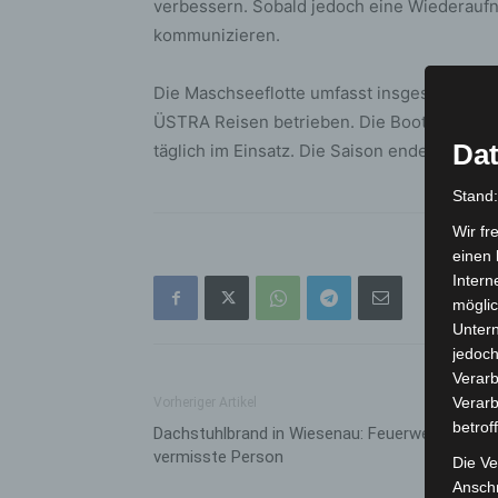
verbessern. Sobald jedoch eine Wiederaufn
kommunizieren.
Die Maschseeflotte umfasst insgesamt vie
ÜSTRA Reisen betrieben. Die Boote waren in 
Dat
täglich im Einsatz. Die Saison endet offizie
Stand
Wir fr
einen 
Intern
möglic
Unter
jedoch
Verarb
Verarb
Vorheriger Artikel
betrof
Dachstuhlbrand in Wiesenau: Feuerwehr rettet
vermisste Person
Die Ve
Anschr