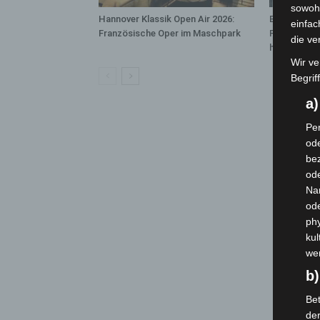
sowohl
Hannover Klassik Open Air 2026:
Blaulichtme
einfac
Französische Oper im Maschpark
Polizei, Fe
die ve
hautnah erl
Wir ve
Begrif
a
Per
ode
bez
ode
Na
od
phy
kul
we
b)
Bet
de