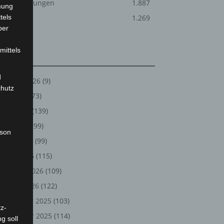
Veranstaltungen
1.887
mung
tels
Welt
1.269
ber
mittels
Archiv
d
August 2026
(9)
chutz
Juli 2026
(73)
Juni 2026
(139)
Mai 2026
(99)
rson
April 2026
(99)
März 2026
(115)
Februar 2026
(109)
Januar 2026
(122)
Dezember 2025
(103)
z-
November 2025
(114)
g soll