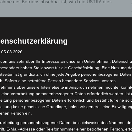
ahme des Betriebs absehbar ist, wird die ÜSTRA dies
r Schiffe und wird vom ÜSTRA Tochterunternehmen
diesem Jahr seit Karfreitag, 18. April 2025, bisher
enschutzerklärung
ll am 31. Oktober 2025.
: 05.08.2026
euen uns sehr über Ihr Interesse an unserem Unternehmen. Datenschu
besonders hohen Stellenwert für die Geschäftsleitung. Eine Nutzung d
etseiten ist grundsätzlich ohne jede Angabe personenbezogener Daten
h. Sofern eine betroffene Person besondere Services unseres
nehmens über unsere Internetseite in Anspruch nehmen möchte, könnt
 eine Verarbeitung personenbezogener Daten erforderlich werden. Ist 
eitung personenbezogener Daten erforderlich und besteht für eine sol
eitung keine gesetzliche Grundlage, holen wir generell eine Einwilligun
Nächster Artikel
fenen Person ein.
Hannover Airport startet mit neuen Zielen in den
Winterflugplan
rarbeitung personenbezogener Daten, beispielsweise des Namens, de
ift, E-Mail-Adresse oder Telefonnummer einer betroffenen Person, erfo