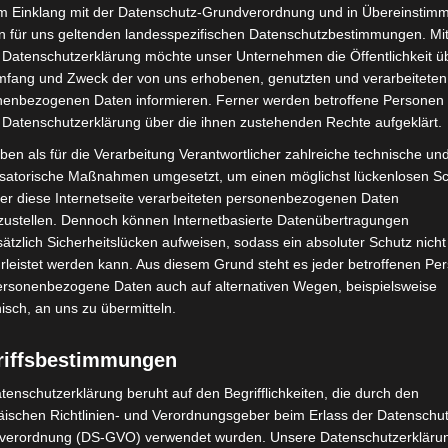
im Einklang mit der Datenschutz-Grundverordnung und in Übereinstim
n für uns geltenden landesspezifischen Datenschutzbestimmungen. Mit
 Datenschutzerklärung möchte unser Unternehmen die Öffentlichkeit ü
mfang und Zweck der von uns erhobenen, genutzten und verarbeiteten
enbezogenen Daten informieren. Ferner werden betroffene Personen 
 Datenschutzerklärung über die ihnen zustehenden Rechte aufgeklärt.
ben als für die Verarbeitung Verantwortlicher zahlreiche technische un
isatorische Maßnahmen umgesetzt, um einen möglichst lückenlosen S
er diese Internetseite verarbeiteten personenbezogenen Daten
zustellen. Dennoch können Internetbasierte Datenübertragungen
mit Hockeyschläger über
Hannover: Polizei stoppt 166
ätzlich Sicherheitslücken aufweisen, sodass ein absoluter Schutz nicht
i sucht Zeugen
Trunkenheitsfahrten bei
leistet werden kann. Aus diesem Grund steht es jeder betroffenen Pe
Großkontrolle
personenbezogene Daten auch auf alternativen Wegen, beispielsweise
nisch, an uns zu übermitteln.
riffsbestimmungen
tenschutzerklärung beruht auf den Begrifflichkeiten, die durch den
ischen Richtlinien- und Verordnungsgeber beim Erlass der Datenschut
verordnung (DS-GVO) verwendet wurden. Unsere Datenschutzerklärun