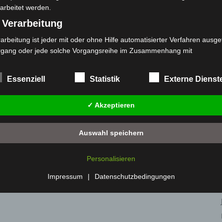
arbeitet werden.
 Verarbeitung
arbeitung ist jeder mit oder ohne Hilfe automatisierter Verfahren ausge
rgang oder jede solche Vorgangsreihe im Zusammenhang mit
rsonenbezogenen Daten wie das Erheben, das Erfassen, die Organisat
s Ordnen, die Speicherung, die Anpassung oder Veränderung, das Aus
Essenziell
Statistik
Externe Dienst
 Abfragen, die Verwendung, die Offenlegung durch Übermittlung, Verb
r eine andere Form der Bereitstellung, den Abgleich oder die Verknüp
✓ Akzeptieren
 Einschränkung, das Löschen oder die Vernichtung.
) Einschränkung der Verarbeitung
Auswahl speichern
schränkung der Verarbeitung ist die Markierung gespeicherter
sonenbezogener Daten mit dem Ziel, ihre künftige Verarbeitung
Personalisieren
nzuschränken.
 Profiling
Impressum
|
Datenschutzbedingungen
filing ist jede Art der automatisierten Verarbeitung personenbezogener
ten, die darin besteht, dass diese personenbezogenen Daten verwend
den, um bestimmte persönliche Aspekte, die sich auf eine natürliche 