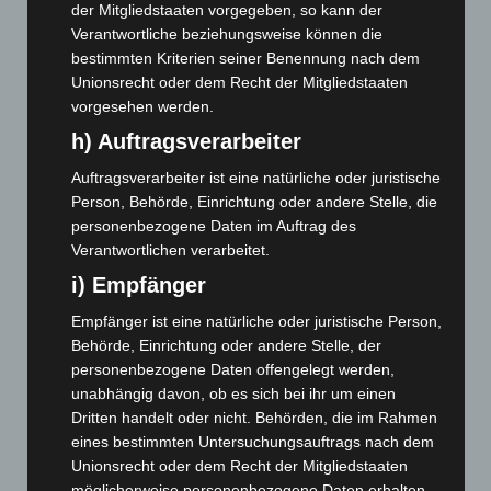
September 2025
(93)
der Mitgliedstaaten vorgegeben, so kann der
Verantwortliche beziehungsweise können die
August 2025
(90)
bestimmten Kriterien seiner Benennung nach dem
Juli 2025
(90)
Unionsrecht oder dem Recht der Mitgliedstaaten
Juni 2025
(103)
vorgesehen werden.
Mai 2025
(112)
h) Auftragsverarbeiter
April 2025
(88)
Auftragsverarbeiter ist eine natürliche oder juristische
März 2025
(111)
Person, Behörde, Einrichtung oder andere Stelle, die
personenbezogene Daten im Auftrag des
Februar 2025
(96)
Verantwortlichen verarbeitet.
Januar 2025
(88)
i) Empfänger
Dezember 2024
(89)
Empfänger ist eine natürliche oder juristische Person,
November 2024
(94)
Behörde, Einrichtung oder andere Stelle, der
Oktober 2024
(93)
personenbezogene Daten offengelegt werden,
unabhängig davon, ob es sich bei ihr um einen
September 2024
(112)
Dritten handelt oder nicht. Behörden, die im Rahmen
August 2024
(107)
eines bestimmten Untersuchungsauftrags nach dem
Juli 2024
(89)
Unionsrecht oder dem Recht der Mitgliedstaaten
möglicherweise personenbezogene Daten erhalten,