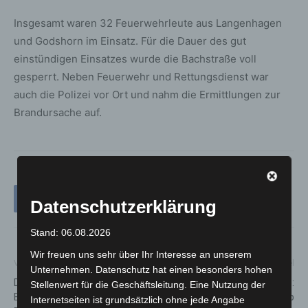
Insgesamt waren 32 Feuerwehrleute aus Langenhagen
und Godshorn im Einsatz. Für die Dauer des gut
einstündigen Einsatzes wurde die Bachstraße voll
gesperrt. Neben Feuerwehr und Rettungsdienst war
auch die Polizei vor Ort und nahm die Ermittlungen zur
Brandursache auf.
Datenschutzerklärung
Stand: 06.08.2026
Wir freuen uns sehr über Ihr Interesse an unserem
Vorheriger Artikel
Nächster Artikel
Unternehmen. Datenschutz hat einen besonders hohen
Drittes Jungtier bei den
Niedrigwasser im Maschsee:
Stellenwert für die Geschäftsleitung. Eine Nutzung der
Brazza-Meerkatzen im
Maschseeflotte stellt Betrieb
Internetseiten ist grundsätzlich ohne jede Angabe