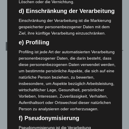
Löschen oder die Vernichtung.
d) Einschränkung der Verarbeitung
Schwarz Digits und Zscaler starten souveräne Cloud-
Sicherheitsplattform für Europa
Einschränkung der Verarbeitung ist die Markierung
2. August 2026
gespeicherter personenbezogener Daten mit dem
Ziel, ihre künftige Verarbeitung einzuschränken.
e) Profiling
Kategorien
Profiling ist jede Art der automatisierten Verarbeitung
personenbezogener Daten, die darin besteht, dass
Blaulicht
2.797
diese personenbezogenen Daten verwendet werden,
Corona-News
712
um bestimmte persönliche Aspekte, die sich auf eine
Hannover und Region
5.034
natürliche Person beziehen, zu bewerten,
insbesondere, um Aspekte bezüglich Arbeitsleistung,
Langenhagen und Ortsteile
3.249
wirtschaftlicher Lage, Gesundheit, persönlicher
Leserbriefe
1
Vorlieben, Interessen, Zuverlässigkeit, Verhalten,
Menschen
2
Aufenthaltsort oder Ortswechsel dieser natürlichen
Person zu analysieren oder vorherzusagen.
Über uns
1
f) Pseudonymisierung
Veranstaltungen
1.887
Welt
1.269
Pseudonymisierung ist die Verarbeitung