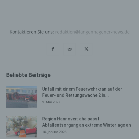
Cookies dauerhaft widersprechen. Ferner können
bereits gesetzte Cookies jederzeit über einen
Internetbrowser oder andere Softwareprogramme
gelöscht werden. Dies ist in allen gängigen
Kontaktieren Sie uns:
redaktion@langenhagener-news.de
Internetbrowsern möglich. Deaktiviert die betroffene
Person die Setzung von Cookies in dem genutzten
Internetbrowser, sind unter Umständen nicht alle
Funktionen unserer Internetseite vollumfänglich nutzbar.
Erfassung von allgemeinen Daten
Beliebte Beiträge
und Informationen
Die Internetseite erfasst mit jedem Aufruf der
Unfall mit einem Feuerwehrkran auf der
Internetseite durch eine betroffene Person oder ein
Feuer- und Rettungswache 2 in...
automatisiertes System eine Reihe von allgemeinen
9. Mai 2022
Daten und Informationen. Diese allgemeinen Daten und
Informationen werden in den Logfiles des Servers
Region Hannover: aha passt
gespeichert. Erfasst werden können die (1) verwendeten
Abfallentsorgung an extreme Winterlage an
Browsertypen und Versionen, (2) das vom zugreifenden
10. Januar 2026
System verwendete Betriebssystem, (3) die