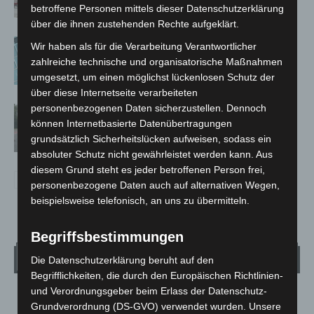
betroffene Personen mittels dieser Datenschutzerklärung
über die ihnen zustehenden Rechte aufgeklärt.
Anklage nach Abschaltung von
Wir haben als für die Verarbeitung Verantwortlicher
„Archetyp Market“ erhoben
zahlreiche technische und organisatorische Maßnahmen
umgesetzt, um einen möglichst lückenlosen Schutz der
über diese Internetseite verarbeiteten
personenbezogenen Daten sicherzustellen. Dennoch
Hannover: Polizei stoppt 166
können Internetbasierte Datenübertragungen
Trunkenheitsfahrten bei
grundsätzlich Sicherheitslücken aufweisen, sodass ein
Großkontrolle
absoluter Schutz nicht gewährleistet werden kann. Aus
diesem Grund steht es jeder betroffenen Person frei,
personenbezogene Daten auch auf alternativen Wegen,
beispielsweise telefonisch, an uns zu übermitteln.
Begriffsbestimmungen
Wetter
Die Datenschutzerklärung beruht auf den
Begrifflichkeiten, die durch den Europäischen Richtlinien-
und Verordnungsgeber beim Erlass der Datenschutz-
LANGENHAGEN
Grundverordnung (DS-GVO) verwendet wurden. Unsere