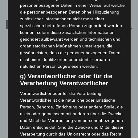
personenbezogener Daten in einer Weise, auf welche
die personenbezogenen Daten ohne Hinzuziehung
zusätzlicher Informationen nicht mehr einer
Archiv
spezifischen betroffenen Person zugeordnet werden
können, sofern diese zusätzlichen Informationen
August 2026
(9)
gesondert aufbewahrt werden und technischen und
organisatorischen Maßnahmen unterliegen, die
Juli 2026
(73)
gewährleisten, dass die personenbezogenen Daten
Juni 2026
(139)
nicht einer identifizierten oder identifizierbaren
Mai 2026
(99)
natürlichen Person zugewiesen werden.
April 2026
(99)
g) Verantwortlicher oder für die
Verarbeitung Verantwortlicher
März 2026
(115)
Februar 2026
(109)
Verantwortlicher oder für die Verarbeitung
Verantwortlicher ist die natürliche oder juristische
Januar 2026
(122)
Person, Behörde, Einrichtung oder andere Stelle, die
Dezember 2025
(103)
allein oder gemeinsam mit anderen über die Zwecke
November 2025
(114)
und Mittel der Verarbeitung von personenbezogenen
Daten entscheidet. Sind die Zwecke und Mittel dieser
Oktober 2025
(112)
Verarbeitung durch das Unionsrecht oder das Recht