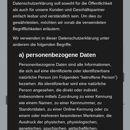
Überwiegend Bewölkt
Datenschutzerklärung soll sowohl für die Öffentlichkeit
°
als auch für unsere Kunden und Geschäftspartner
21.1
°
C
19.6
einfach lesbar und verständlich sein. Um dies zu
°
gewährleisten, möchten wir vorab die verwendeten
19
Begrifflichkeiten erläutern.
Wir verwenden in dieser Datenschutzerklärung unter
78%
0.5m/s
63%
anderem die folgenden Begriffe:
DO.
FR.
SA.
SO.
MO.
a) personenbezogene Daten
29
°
24
°
27
°
31
°
31
°
Personenbezogene Daten sind alle Informationen,
die sich auf eine identifizierte oder identifizierbare
natürliche Person (im Folgenden "betroffene Person")
beziehen. Als identifizierbar wird eine natürliche
Person angesehen, die direkt oder indirekt,
insbesondere mittels Zuordnung zu einer Kennung
Aktuelle Beiträge
wie einem Namen, zu einer Kennnummer, zu
Standortdaten, zu einer Online-Kennung oder zu
Region Hannover: 21 neue Notfallsanitäter starten beim
einem oder mehreren besonderen Merkmalen, die
Roten Kreuz
Ausdruck der physischen, physiologischen,
5. August 2026
genetischen, psychischen, wirtschaftlichen,