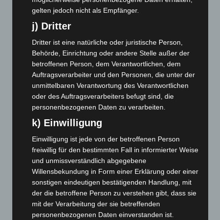
Juni 2024
(107)
gelten jedoch nicht als Empfänger.
Mai 2024
(149)
j) Dritter
April 2024
(102)
Dritter ist eine natürliche oder juristische Person,
März 2024
(103)
Behörde, Einrichtung oder andere Stelle außer der
Februar 2024
(103)
betroffenen Person, dem Verantwortlichen, dem
Auftragsverarbeiter und den Personen, die unter der
Januar 2024
(111)
unmittelbaren Verantwortung des Verantwortlichen
Dezember 2023
(130)
oder des Auftragsverarbeiters befugt sind, die
November 2023
(130)
personenbezogenen Daten zu verarbeiten.
Oktober 2023
(114)
k) Einwilligung
September 2023
(133)
Einwilligung ist jede von der betroffenen Person
August 2023
(134)
freiwillig für den bestimmten Fall in informierter Weise
und unmissverständlich abgegebene
Juli 2023
(118)
Willensbekundung in Form einer Erklärung oder einer
Juni 2023
(142)
sonstigen eindeutigen bestätigenden Handlung, mit
der die betroffene Person zu verstehen gibt, dass sie
Mai 2023
(139)
mit der Verarbeitung der sie betreffenden
April 2023
(155)
personenbezogenen Daten einverstanden ist.