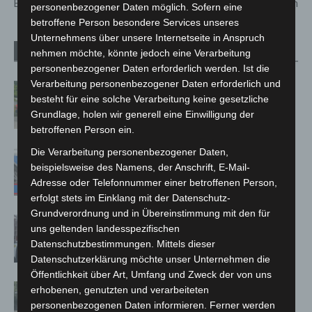
Erlebnis-Zoo Hannover
vorerst ein
personenbezogener Daten möglich. Sofern eine
betroffene Person besondere Services unseres
Unternehmens über unsere Internetseite in Anspruch
Verwandte Artikel
Mehr vom Autor
nehmen möchte, könnte jedoch eine Verarbeitung
personenbezogener Daten erforderlich werden. Ist die
Verarbeitung personenbezogener Daten erforderlich und
Region Hannover: 21 neue
besteht für eine solche Verarbeitung keine gesetzliche
Notfallsanitäter starten beim Roten
Grundlage, holen wir generell eine Einwilligung der
Kreuz
betroffenen Person ein.
Die Verarbeitung personenbezogener Daten,
Mann läuft mit Hockeyschläger über
beispielsweise des Namens, der Anschrift, E-Mail-
A7 – Polizei sucht Zeugen
Adresse oder Telefonnummer einer betroffenen Person,
erfolgt stets im Einklang mit der Datenschutz-
Grundverordnung und in Übereinstimmung mit den für
Celle: Mensch stirbt bei Bagger-Unfall
uns geltenden landesspezifischen
auf Baustelle
Datenschutzbestimmungen. Mittels dieser
Datenschutzerklärung möchte unser Unternehmen die
Öffentlichkeit über Art, Umfang und Zweck der von uns
Gasleitung bei McDonald’s-Umbau in
erhobenen, genutzten und verarbeiteten
Langenhagen beschädigt
personenbezogenen Daten informieren. Ferner werden