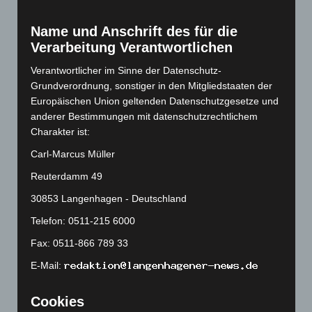
März 2023
(174)
Februar 2023
(154)
Name und Anschrift des für die
Verarbeitung Verantwortlichen
Januar 2023
(140)
Dezember 2022
(130)
Verantwortlicher im Sinne der Datenschutz-
Grundverordnung, sonstiger in den Mitgliedstaaten der
November 2022
(167)
Europäischen Union geltenden Datenschutzgesetze und
Oktober 2022
(166)
anderer Bestimmungen mit datenschutzrechtlichem
September 2022
(205)
Charakter ist:
August 2022
(166)
Carl-Marcus Müller
Juli 2022
(133)
Reuterdamm 49
Juni 2022
(167)
30853 Langenhagen - Deutschland
Mai 2022
(177)
Telefon: 0511-215 6000
April 2022
(198)
Fax: 0511-866 789 33
März 2022
(221)
E-Mail:
Februar 2022
(189)
Januar 2022
(190)
Cookies