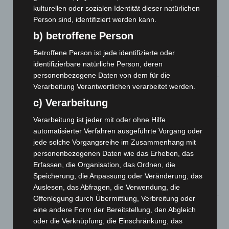
kulturellen oder sozialen Identität dieser natürlichen
Mann läuft mit Hockeyschläger über A7 – Polizei sucht
Person sind, identifiziert werden kann.
Zeugen
5. August 2026
b) betroffene Person
Betroffene Person ist jede identifizierte oder
Celle: Mensch stirbt bei Bagger-Unfall auf Baustelle
identifizierbare natürliche Person, deren
5. August 2026
personenbezogene Daten von dem für die
Gasleitung bei McDonald’s-Umbau in Langenhagen
Verarbeitung Verantwortlichen verarbeitet werden.
beschädigt
c) Verarbeitung
5. August 2026
Verarbeitung ist jeder mit oder ohne Hilfe
Anklage nach Abschaltung von „Archetyp Market“ erhoben
automatisierter Verfahren ausgeführte Vorgang oder
jede solche Vorgangsreihe im Zusammenhang mit
3. August 2026
personenbezogenen Daten wie das Erheben, das
Hannover: Polizei stoppt 166 Trunkenheitsfahrten bei
Erfassen, die Organisation, das Ordnen, die
Großkontrolle
Speicherung, die Anpassung oder Veränderung, das
2. August 2026
Auslesen, das Abfragen, die Verwendung, die
Offenlegung durch Übermittlung, Verbreitung oder
Hannover Klassik Open Air 2026: Französische Oper im
eine andere Form der Bereitstellung, den Abgleich
Maschpark
oder die Verknüpfung, die Einschränkung, das
2. August 2026