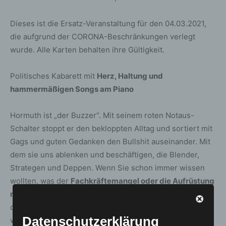
Dieses ist die Ersatz-Veranstaltung für den 04.03.2021,
die aufgrund der CORONA-Beschränkungen verlegt
wurde. Alle Karten behalten ihre Gültigkeit.
Politisches Kabarett mit
Herz, Haltung und
hammermäßigen Songs am Piano
Hormuth ist „der Buzzer“. Mit seinem roten Notaus-
Schalter stoppt er den bekloppten Alltag und sortiert mit
Gags und guten Gedanken den Bullshit auseinander. Mit
dem sie uns ablenken und beschäftigen, die Blender,
Strategen und Deppen. Wenn Sie schon immer wissen
wollten, was der
Fachkräftemangel oder die Aufrüstung
mit „Hänsel & Gretel“ und Helene Fischer zu tun haben
–
dann sind Sie hier genau richtig. Wenn Sie es nicht
Datenschutzerklärung
wissen wollen, hat der
Bullshit gewonnen.