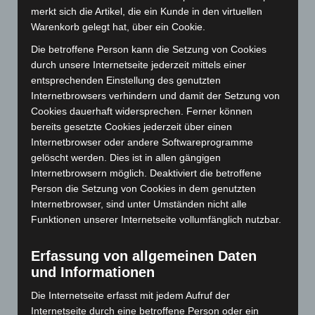
März 2026
(115)
merkt sich die Artikel, die ein Kunde in den virtuellen
Warenkorb gelegt hat, über ein Cookie.
Februar 2026
(109)
Die betroffene Person kann die Setzung von Cookies
Januar 2026
(122)
durch unsere Internetseite jederzeit mittels einer
Dezember 2025
(103)
entsprechenden Einstellung des genutzten
November 2025
(114)
Internetbrowsers verhindern und damit der Setzung von
Cookies dauerhaft widersprechen. Ferner können
Oktober 2025
(112)
bereits gesetzte Cookies jederzeit über einen
September 2025
(93)
Internetbrowser oder andere Softwareprogramme
August 2025
(90)
gelöscht werden. Dies ist in allen gängigen
Internetbrowsern möglich. Deaktiviert die betroffene
Juli 2025
(90)
Person die Setzung von Cookies in dem genutzten
Juni 2025
(103)
Internetbrowser, sind unter Umständen nicht alle
Mai 2025
(112)
Funktionen unserer Internetseite vollumfänglich nutzbar.
April 2025
(88)
Erfassung von allgemeinen Daten
März 2025
(111)
und Informationen
Februar 2025
(96)
Die Internetseite erfasst mit jedem Aufruf der
Januar 2025
(88)
Internetseite durch eine betroffene Person oder ein