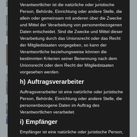
hautnah erleben
Verantwortlicher ist die natürliche oder juristische
Person, Behörde, Einrichtung oder andere Stelle, die
Haus der Jugend lädt zum Wünsche-
allein oder gemeinsam mit anderen über die Zwecke
Freitag in Langenhagen ein
und Mittel der Verarbeitung von personenbezogenen
Daten entscheidet. Sind die Zwecke und Mittel dieser
Verarbeitung durch das Unionsrecht oder das Recht
der Mitgliedstaaten vorgegeben, so kann der
Late-Zoo im Erlebnis-Zoo Hannover:
Verantwortliche beziehungsweise können die
Sommerabend mit The Ellingtones
bestimmten Kriterien seiner Benennung nach dem
Unionsrecht oder dem Recht der Mitgliedstaaten
vorgesehen werden.
Landesgartenschau Bad Nenndorf
h) Auftragsverarbeiter
erreicht Halbzeit mit 350.000
Besuchen
Auftragsverarbeiter ist eine natürliche oder juristische
Person, Behörde, Einrichtung oder andere Stelle, die
personenbezogene Daten im Auftrag des
Maker Faire Hannover 2026 bringt
Verantwortlichen verarbeitet.
Technik-Wissen auf die Bühne
i) Empfänger
Empfänger ist eine natürliche oder juristische Person,