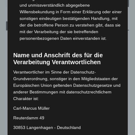
und unmissverständlich abgegebene
Willensbekundung in Form einer Erklärung oder einer
sonstigen eindeutigen bestätigenden Handlung, mit
der die betroffene Person zu verstehen gibt, dass sie
Aktuelle Beiträge
mit der Verarbeitung der sie betreffenden
Region Hannover: 21 neue Notfallsanitäter starten beim
personenbezogenen Daten einverstanden ist.
Roten Kreuz
5. August 2026
Name und Anschrift des für die
Verarbeitung Verantwortlichen
Mann läuft mit Hockeyschläger über A7 – Polizei sucht
Zeugen
Verantwortlicher im Sinne der Datenschutz-
5. August 2026
Grundverordnung, sonstiger in den Mitgliedstaaten der
Europäischen Union geltenden Datenschutzgesetze und
Celle: Mensch stirbt bei Bagger-Unfall auf Baustelle
anderer Bestimmungen mit datenschutzrechtlichem
5. August 2026
Charakter ist:
Gasleitung bei McDonald’s-Umbau in Langenhagen
Carl-Marcus Müller
beschädigt
Reuterdamm 49
5. August 2026
30853 Langenhagen - Deutschland
Anklage nach Abschaltung von „Archetyp Market“ erhoben