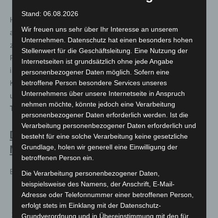
Stand: 06.08.2026
Hormuth widmet sich der aktuellen Tagespolitik, aber
Wir freuen uns sehr über Ihr Interesse an unserem
auch der Frage, wie alles so weit kommen konnte. Nach
Unternehmen. Datenschutz hat einen besonders hohen
zwei Stunden satirischer Wartungsarbeiten hat das
Stellenwert für die Geschäftsleitung. Eine Nutzung der
Publikum so viel gelacht und gedacht, dass es wieder fit
Internetseiten ist grundsätzlich ohne jede Angabe
ist für den
Wahnsinn außerhalb der Bühne
. Das ist
personenbezogener Daten möglich. Sofern eine
Kabarett als High-Energy-Auszeit. Mehr Unterhaltung
betroffene Person besondere Services unseres
Unternehmens über unsere Internetseite in Anspruch
und Einsichten können sie für
einen einzigen
nehmen möchte, könnte jedoch eine Verarbeitung
Tastendruck nicht bekommen.
personenbezogener Daten erforderlich werden. Ist die
Verarbeitung personenbezogener Daten erforderlich und
Do. 17.3.2022 20:00 Uhr daunstärs
besteht für eine solche Verarbeitung keine gesetzliche
Grundlage, holen wir generell eine Einwilligung der
MARCEL KÖSLING „Streng geheim“
betroffenen Person ein.
Eintritt an der Abendkasse: 18,-
Die Verarbeitung personenbezogener Daten,
beispielsweise des Namens, der Anschrift, E-Mail-
Adresse oder Telefonnummer einer betroffenen Person,
Wie konnte Trump jemals Präsident werden?
erfolgt stets im Einklang mit der Datenschutz-
Fand die Mondlandung 1969 wirklich statt?
Grundverordnung und in Übereinstimmung mit den für