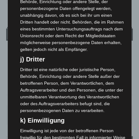
Behörde, Einrichtung oder andere Stelle, der
personenbezogene Daten offengelegt werden,
unabhängig davon, ob es sich bei ihr um einen
Dritten handelt oder nicht. Behörden, die im Rahmen
eines bestimmten Untersuchungsauftrags nach dem
Wetter
Unionsrecht oder dem Recht der Mitgliedstaaten
möglicherweise personenbezogene Daten erhalten,
gelten jedoch nicht als Empfänger.
LANGENHAGEN
j) Dritter
Mäßig Bewölkt
°
Dritter ist eine natürliche oder juristische Person,
24.1
°
C
22.9
Behörde, Einrichtung oder andere Stelle außer der
°
betroffenen Person, dem Verantwortlichen, dem
22.8
Auftragsverarbeiter und den Personen, die unter der
unmittelbaren Verantwortung des Verantwortlichen
37%
5.4m/s
29%
oder des Auftragsverarbeiters befugt sind, die
personenbezogenen Daten zu verarbeiten.
DO.
FR.
SA.
SO.
MO.
28
°
25
°
27
°
32
°
35
°
k) Einwilligung
Einwilligung ist jede von der betroffenen Person
freiwillig für den bestimmten Fall in informierter Weise