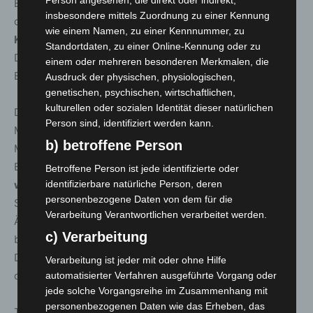
Person angesehen, die direkt oder indirekt,
Bewusst verankert in den Wurzeln des Genres und
insbesondere mittels Zuordnung zu einer Kennung
dennoch offen für neue Abenteuer gibt es nun
eine
wie einem Namen, zu einer Kennnummer, zu
Kooperation, die die Blueswelt erneut aufhorchen lässt
:
Standortdaten, zu einer Online-Kennung oder zu
Die Blues Shacks gehen mit der einzigartigen Sängerin
einem oder mehreren besonderen Merkmalen, die
BONITA auf Tour.
Ausdruck der physischen, physiologischen,
genetischen, psychischen, wirtschaftlichen,
kulturellen oder sozialen Identität dieser natürlichen
Die Zusammenarbeit mit der in Südafrika geborenen
Person sind, identifiziert werden kann.
Musikerin begann bereits im Jahr 2013 – im Duett mit
b) betroffene Person
Michael Arlt auf dem Album Come Along. Nun sind
BONITA und die BBs auch live zu erleben.
Seit Jahren
Betroffene Person ist jede identifizierte oder
war so etwas auf Bluespfaden nicht mehr zu hören
. Eine
identifizierbare natürliche Person, deren
personenbezogene Daten von dem für die
Stimme, die die Spannbreite einer ganzen musikalischen
Verarbeitung Verantwortlichen verarbeitet werden.
Ära abdeckt – vom R&B einer Ruth Brown oder Lula Reed
c) Verarbeitung
bis zu Sixty Soul Stuff ala Etta James oder Ann Peebles.
Dazu hat Bonita eine ühnenpräsenz, die den Zuschauern
Verarbeitung ist jeder mit oder ohne Hilfe
das Atmen erschwert.
automatisierter Verfahren ausgeführte Vorgang oder
jede solche Vorgangsreihe im Zusammenhang mit
personenbezogenen Daten wie das Erheben, das
Traditioneller Rhythm & Blues and Soul zum Austoben