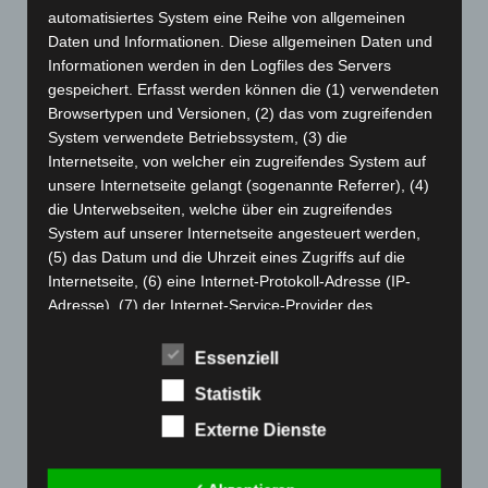
Dezember 2024
(89)
automatisiertes System eine Reihe von allgemeinen
Daten und Informationen. Diese allgemeinen Daten und
November 2024
(94)
Informationen werden in den Logfiles des Servers
Oktober 2024
(93)
gespeichert. Erfasst werden können die (1) verwendeten
September 2024
(112)
Browsertypen und Versionen, (2) das vom zugreifenden
System verwendete Betriebssystem, (3) die
August 2024
(107)
Internetseite, von welcher ein zugreifendes System auf
Juli 2024
(89)
unsere Internetseite gelangt (sogenannte Referrer), (4)
die Unterwebseiten, welche über ein zugreifendes
Juni 2024
(107)
System auf unserer Internetseite angesteuert werden,
Mai 2024
(149)
(5) das Datum und die Uhrzeit eines Zugriffs auf die
April 2024
(102)
Internetseite, (6) eine Internet-Protokoll-Adresse (IP-
Adresse), (7) der Internet-Service-Provider des
März 2024
(103)
zugreifenden Systems und (8) sonstige ähnliche Daten
Februar 2024
(103)
und Informationen, die der Gefahrenabwehr im Falle von
Essenziell
Januar 2024
(111)
Angriffen auf unsere informationstechnologischen
Statistik
Systeme dienen.
Dezember 2023
(130)
Externe Dienste
Bei der Nutzung dieser allgemeinen Daten und
November 2023
(130)
Informationen ziehen wird keine Rückschlüsse auf die
Oktober 2023
(114)
betroffene Person. Diese Informationen werden vielmehr