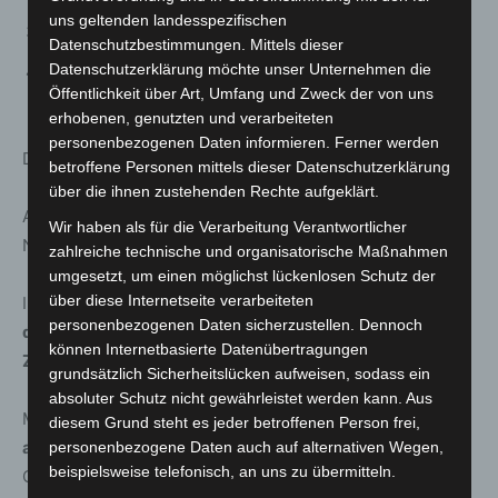
uns geltenden landesspezifischen
Wo befindet sich das legendäre Bernsteinzimmer?
Datenschutzbestimmungen. Mittels dieser
Datenschutzerklärung möchte unser Unternehmen die
Und sind Pressetexte oft viel vollmundiger, als es das
Öffentlichkeit über Art, Umfang und Zweck der von uns
Programm erwarten lässt?
erhobenen, genutzten und verarbeiteten
personenbezogenen Daten informieren. Ferner werden
Das ist
STRENG GEHEIM!
betroffene Personen mittels dieser Datenschutzerklärung
über die ihnen zustehenden Rechte aufgeklärt.
Aber Marcel Kösling versucht Antworten zu finden.
Wir haben als für die Verarbeitung Verantwortlicher
Notfalls mit Google…
zahlreiche technische und organisatorische Maßnahmen
umgesetzt, um einen möglichst lückenlosen Schutz der
über diese Internetseite verarbeiteten
In seinem 4. Soloprogramm vereint die
Allzweckwaffe
personenbezogenen Daten sicherzustellen. Dennoch
des jungen Kabaretts
wieder mühelos
Kabarett und
können Internetbasierte Datenübertragungen
Zauberei zu einem mitreißenden Mix.
grundsätzlich Sicherheitslücken aufweisen, sodass ein
absoluter Schutz nicht gewährleistet werden kann. Aus
Marcel Kösling hat die Lizenz zum Bühnenallrounder.
Wo
diesem Grund steht es jeder betroffenen Person frei,
andere nur zaubern, macht er auch noch Kabarett.
Und
personenbezogene Daten auch auf alternativen Wegen,
beispielsweise telefonisch, an uns zu übermitteln.
Comedy. Oder singt ein Lied, das nicht nur schön,