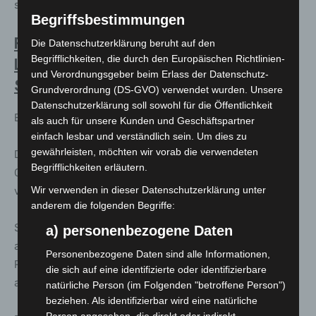
sondern auch lustig!
Begriffsbestimmungen
Fr. 18.3.2022 20:00 Uhr Kulturzelt
Die Datenschutzerklärung beruht auf den
Begrifflichkeiten, die durch den Europäischen Richtlinien-
Langenhagen BONITA & THE BLUES
und Verordnungsgeber beim Erlass der Datenschutz-
SHACKS Rhythm & Blues Night
Grundverordnung (DS-GVO) verwendet wurden. Unsere
Datenschutzerklärung soll sowohl für die Öffentlichkeit
Eintritt an der Abendkasse: 18,- bis 22,-
als auch für unsere Kunden und Geschäftspartner
einfach lesbar und verständlich sein. Um dies zu
gewährleisten, möchten wir vorab die verwendeten
Dieses ist die Ersatz-Veranstaltung für den 28.11.20, und
Begrifflichkeiten erläutern.
09.05.21 die aufgrund der CORONA-Beschränkungen
verlegt wurde.
Alle Karten behalten ihre Gültigkeit.
Wir verwenden in dieser Datenschutzerklärung unter
anderem die folgenden Begriffe:
Seit 30 Jahren sind B.B. & THE BLUES SHACKS weltweit
a) personenbezogene Daten
als
Top-Act der Szene
unterwegs. Wer authentischen
Personenbezogene Daten sind alle Informationen,
R&B mag, traditionellen Blues zu schätzen weiß, kommt
die sich auf eine identifizierte oder identifizierbare
an dieser Band nicht vorbei.
natürliche Person (im Folgenden "betroffene Person")
beziehen. Als identifizierbar wird eine natürliche