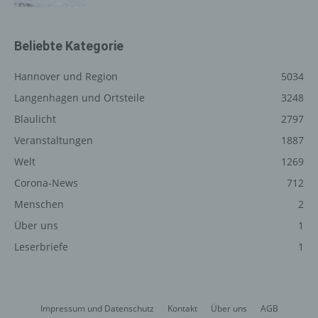
Vorschriften Angaben, die eine schnelle elektronische
Kontaktaufnahme zu unserem Unternehmen sowie eine
unmittelbare Kommunikation mit uns ermöglichen, was
Beliebte Kategorie
ebenfalls eine allgemeine Adresse der sogenannten
elektronischen Post (E-Mail-Adresse) umfasst. Sofern
Hannover und Region
5034
eine betroffene Person per E-Mail oder über ein
Langenhagen und Ortsteile
3248
Kontaktformular den Kontakt mit dem für die
Blaulicht
2797
Verarbeitung Verantwortlichen aufnimmt, werden die von
der betroffenen Person übermittelten
Veranstaltungen
1887
personenbezogenen Daten automatisch gespeichert.
Welt
1269
Solche auf freiwilliger Basis von einer betroffenen Person
an den für die Verarbeitung Verantwortlichen
Corona-News
712
übermittelten personenbezogenen Daten werden für
Menschen
2
Zwecke der Bearbeitung oder der Kontaktaufnahme zur
Über uns
1
betroffenen Person gespeichert. Es erfolgt keine
Weitergabe dieser personenbezogenen Daten an Dritte.
Leserbriefe
1
Kommentarfunktion im Blog auf der
Internetseite
Impressum und Datenschutz
Kontakt
Über uns
AGB