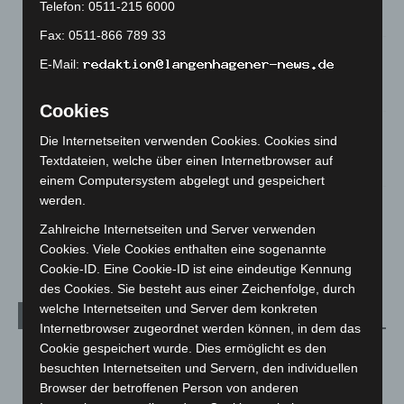
Telefon: 0511-215 6000
3. August 2026
Fax: 0511-866 789 33
Hannover: Polizei stoppt 166 Trunkenheitsfahrten bei
E-Mail:
Großkontrolle
2. August 2026
Cookies
Hannover Klassik Open Air 2026: Französische Oper im
Die Internetseiten verwenden Cookies. Cookies sind
Maschpark
Textdateien, welche über einen Internetbrowser auf
2. August 2026
einem Computersystem abgelegt und gespeichert
werden.
Schwarz Digits und Zscaler starten souveräne Cloud-
Sicherheitsplattform für Europa
Zahlreiche Internetseiten und Server verwenden
2. August 2026
Cookies. Viele Cookies enthalten eine sogenannte
Cookie-ID. Eine Cookie-ID ist eine eindeutige Kennung
des Cookies. Sie besteht aus einer Zeichenfolge, durch
welche Internetseiten und Server dem konkreten
Kategorien
Internetbrowser zugeordnet werden können, in dem das
Cookie gespeichert wurde. Dies ermöglicht es den
Blaulicht
2.797
besuchten Internetseiten und Servern, den individuellen
Corona-News
712
Browser der betroffenen Person von anderen