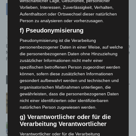
wirtschaftlicher Lage, Gesundheit, persönlicher
Vorlieben, Interessen, Zuverlässigkeit, Verhalten,
Aufenthaltsort oder Ortswechsel dieser natürlichen
Person zu analysieren oder vorherzusagen.
f) Pseudonymisierung
Vorheriger Artikel
Nächster Artikel
Pseudonymisierung ist die Verarbeitung
Einfamilienhaus brennt in
Weitere Hilfsgüter auf dem
personenbezogener Daten in einer Weise, auf welche
Mellendorf – Wedemarker
Weg in die Ukraine
die personenbezogenen Daten ohne Hinzuziehung
Feuerwehren im Großeinsatz
zusätzlicher Informationen nicht mehr einer
spezifischen betroffenen Person zugeordnet werden
können, sofern diese zusätzlichen Informationen
Verwandte Artikel
Mehr vom Autor
gesondert aufbewahrt werden und technischen und
organisatorischen Maßnahmen unterliegen, die
gewährleisten, dass die personenbezogenen Daten
Hannover Klassik Open Air 2026:
nicht einer identifizierten oder identifizierbaren
Französische Oper im Maschpark
natürlichen Person zugewiesen werden.
g) Verantwortlicher oder für die
Verarbeitung Verantwortlicher
Blaulichtmeile Langenhagen 2026:
Polizei, Feuerwehr und Rettung
Verantwortlicher oder für die Verarbeitung