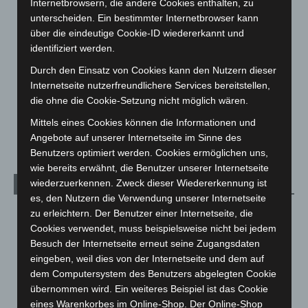
Hannover und Region
5.034
Internetbrowsern, die andere Cookies enthalten, zu
unterscheiden. Ein bestimmter Internetbrowser kann
Langenhagen und Ortsteile
3.249
über die eindeutige Cookie-ID wiedererkannt und
Leserbriefe
1
identifiziert werden.
Menschen
2
Durch den Einsatz von Cookies kann den Nutzern dieser
Über uns
1
Internetseite nutzerfreundlichere Services bereitstellen,
die ohne die Cookie-Setzung nicht möglich wären.
Veranstaltungen
1.887
Mittels eines Cookies können die Informationen und
Welt
1.269
Angebote auf unserer Internetseite im Sinne des
Benutzers optimiert werden. Cookies ermöglichen uns,
wie bereits erwähnt, die Benutzer unserer Internetseite
wiederzuerkennen. Zweck dieser Wiedererkennung ist
Archiv
es, den Nutzern die Verwendung unserer Internetseite
August 2026
(9)
zu erleichtern. Der Benutzer einer Internetseite, die
Cookies verwendet, muss beispielsweise nicht bei jedem
Juli 2026
(73)
Besuch der Internetseite erneut seine Zugangsdaten
Juni 2026
(139)
eingeben, weil dies von der Internetseite und dem auf
dem Computersystem des Benutzers abgelegten Cookie
Mai 2026
(99)
übernommen wird. Ein weiteres Beispiel ist das Cookie
April 2026
(99)
eines Warenkorbes im Online-Shop. Der Online-Shop