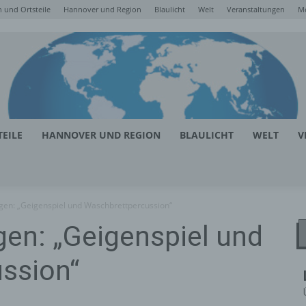
 und Ortsteile
Hannover und Region
Blaulicht
Welt
Veranstaltungen
M
EILE
HANNOVER UND REGION
BLAULICHT
WELT
V
n: „Geigenspiel und Waschbrettpercussion“
n: „Geigenspiel und
ssion“