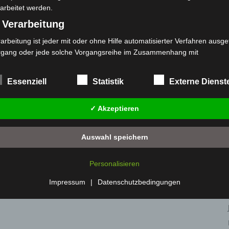
arbeitet werden.
 Verarbeitung
arbeitung ist jeder mit oder ohne Hilfe automatisierter Verfahren ausge
rgang oder jede solche Vorgangsreihe im Zusammenhang mit
rsonenbezogenen Daten wie das Erheben, das Erfassen, die Organisat
s Ordnen, die Speicherung, die Anpassung oder Veränderung, das Aus
Essenziell
Statistik
Externe Dienst
 Abfragen, die Verwendung, die Offenlegung durch Übermittlung, Verb
r eine andere Form der Bereitstellung, den Abgleich oder die Verknüp
✓ Akzeptieren
 Einschränkung, das Löschen oder die Vernichtung.
) Einschränkung der Verarbeitung
Auswahl speichern
schränkung der Verarbeitung ist die Markierung gespeicherter
sonenbezogener Daten mit dem Ziel, ihre künftige Verarbeitung
Personalisieren
nzuschränken.
 Profiling
Impressum
|
Datenschutzbedingungen
filing ist jede Art der automatisierten Verarbeitung personenbezogener
ten, die darin besteht, dass diese personenbezogenen Daten verwend
den, um bestimmte persönliche Aspekte, die sich auf eine natürliche 