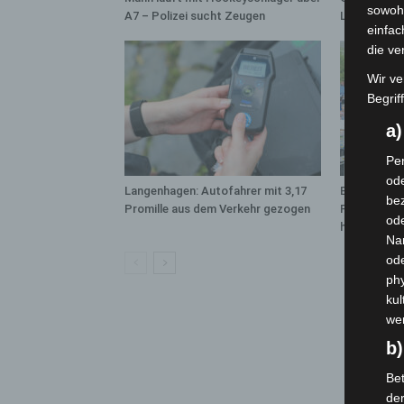
sowohl
A7 – Polizei sucht Zeugen
Langenhage
einfac
die ve
Wir ve
Begrif
a
Per
ode
Langenhagen: Autofahrer mit 3,17
Blaulichtme
bez
Promille aus dem Verkehr gezogen
Polizei, Fe
ode
hautnah erl
Na
od
phy
kul
we
b)
Bet
de