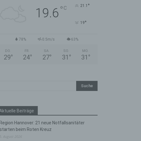
°
21.1
°
C
19.6
°
19
78%
0.5m/s
63%
DO.
FR.
SA.
SO.
MO.
29
°
24
°
27
°
31
°
31
°
Aktuelle Beiträge
Region Hannover: 21 neue Notfallsanitäter
starten beim Roten Kreuz
5. August 2026