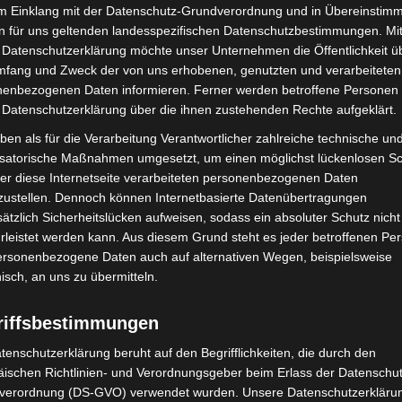
im Einklang mit der Datenschutz-Grundverordnung und in Übereinstim
n für uns geltenden landesspezifischen Datenschutzbestimmungen. Mit
 Datenschutzerklärung möchte unser Unternehmen die Öffentlichkeit ü
mfang und Zweck der von uns erhobenen, genutzten und verarbeiteten
Nächster Artikel
enbezogenen Daten informieren. Ferner werden betroffene Personen 
 Datenschutzerklärung über die ihnen zustehenden Rechte aufgeklärt.
Humor und Hits bei der MIMUSE: Beamten-
Comedy und satirische Radio-Show auf der
ben als für die Verarbeitung Verantwortlicher zahlreiche technische un
Bühne
isatorische Maßnahmen umgesetzt, um einen möglichst lückenlosen S
er diese Internetseite verarbeiteten personenbezogenen Daten
zustellen. Dennoch können Internetbasierte Datenübertragungen
ätzlich Sicherheitslücken aufweisen, sodass ein absoluter Schutz nicht
leistet werden kann. Aus diesem Grund steht es jeder betroffenen Pe
personenbezogene Daten auch auf alternativen Wegen, beispielsweise
nisch, an uns zu übermitteln.
riffsbestimmungen
tenschutzerklärung beruht auf den Begrifflichkeiten, die durch den
ischen Richtlinien- und Verordnungsgeber beim Erlass der Datenschut
verordnung (DS-GVO) verwendet wurden. Unsere Datenschutzerklärun
bei McDonald’s-Umbau in
Hannover Klassik Open Air 2026: