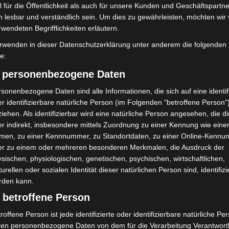
 für die Öffentlichkeit als auch für unsere Kunden und Geschäftspartne
n beschädigt
Französische Oper im Maschpark
h lesbar und verständlich sein. Um dies zu gewährleisten, möchten wir
rwendeten Begrifflichkeiten erläutern.
rwenden in dieser Datenschutzerklärung unter anderem die folgenden
fe:
) personenbezogene Daten
sonenbezogene Daten sind alle Informationen, die sich auf eine identifi
r identifizierbare natürliche Person (im Folgenden "betroffene Person"
ile Langenhagen 2026:
Polizei Langenhagen testet
iehen. Als identifizierbar wird eine natürliche Person angesehen, die di
uerwehr und Rettung
Aufnahme von Anzeigen per
r indirekt, insbesondere mittels Zuordnung zu einer Kennung wie ein
eben
Videochat
men, zu einer Kennnummer, zu Standortdaten, zu einer Online-Kennu
er zu einem oder mehreren besonderen Merkmalen, die Ausdruck der
sischen, physiologischen, genetischen, psychischen, wirtschaftlichen,
turellen oder sozialen Identität dieser natürlichen Person sind, identifizi
rden kann.
 betroffene Person
roffene Person ist jede identifizierte oder identifizierbare natürliche Pe
ren personenbezogene Daten von dem für die Verarbeitung Verantwort