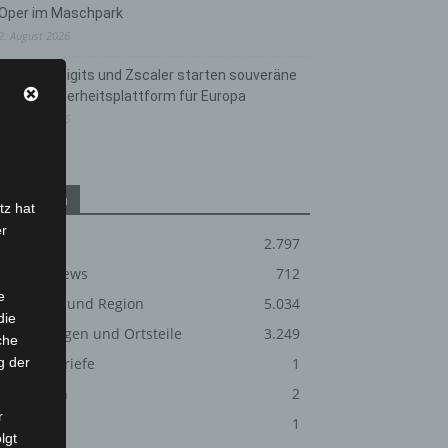
Oper im Maschpark
2. August 2026
Schwarz Digits und Zscaler starten souveräne
Cloud-Sicherheitsplattform für Europa
2. August 2026
Kategorien
tz hat
er
Blaulicht
2.797
Corona-News
712
e
Hannover und Region
5.034
die
Langenhagen und Ortsteile
3.249
che
g der
Leserbriefe
1
Menschen
2
r
Über uns
1
lgt