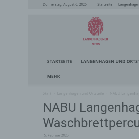
Donnerstag, August 6, 2026
Startseite
Langenhagen
Langenhagener
News
STARTSEITE
LANGENHAGEN UND ORTST
MEHR
Start
Langenhagen und Ortsteile
NABU Langenhage
NABU Langenhage
Waschbrettpercu
5. Februar 2025