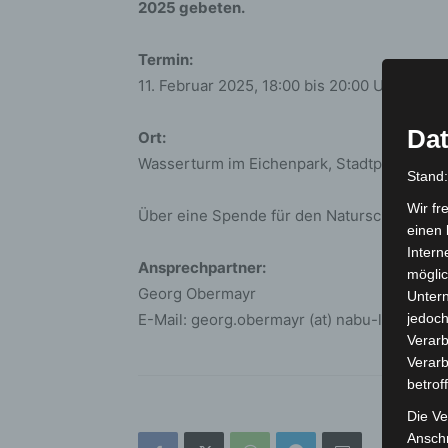
2025 gebeten.
Termin:
11. Februar 2025, 18:00 bis 20:00 Uhr
Dat
Ort:
Wasserturm im Eichenpark, Stadtparkallee
Stand
Wir fr
Über eine Spende für den Naturschutz würde
einen 
Intern
Ansprechpartner:
möglic
Georg Obermayr
Unter
E-Mail: georg.obermayr (at) nabu-langenha
jedoch
Verarb
Verarb
betrof
Die Ve
Anschr