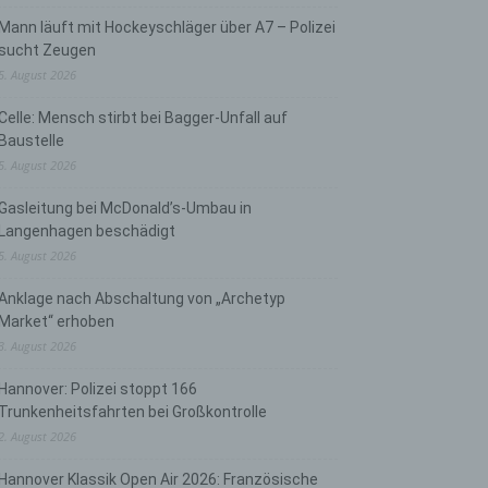
Mann läuft mit Hockeyschläger über A7 – Polizei
sucht Zeugen
5. August 2026
Celle: Mensch stirbt bei Bagger-Unfall auf
Baustelle
5. August 2026
Gasleitung bei McDonald’s-Umbau in
Langenhagen beschädigt
5. August 2026
Anklage nach Abschaltung von „Archetyp
Market“ erhoben
3. August 2026
Hannover: Polizei stoppt 166
Trunkenheitsfahrten bei Großkontrolle
2. August 2026
Hannover Klassik Open Air 2026: Französische