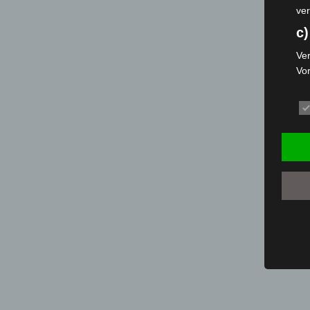
ver
c)
Ver
Vo
pe
da
das
ode
die
d
Ein
per
ei
e)
Pro
Da
wer