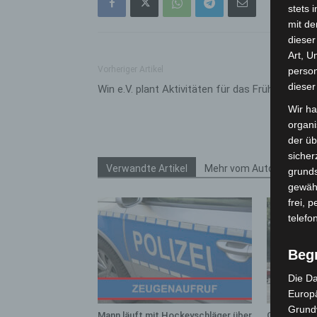
stets 
mit de
dieser
Art, U
Vorheriger Artikel
person
dieser
Win e.V. plant Aktivitäten für das Frühjahr
Wir ha
organ
der üb
sicher
Verwandte Artikel
Mehr vom Autor
grunds
gewähr
frei, 
telefo
Beg
Die Da
Europä
Grund
Mann läuft mit Hockeyschläger über
Gasleitung 