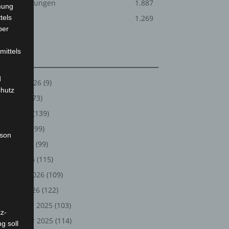
Veranstaltungen
1.887
mung
tels
Welt
1.269
ber
mittels
Archiv
d
August 2026
(9)
chutz
Juli 2026
(73)
Juni 2026
(139)
Mai 2026
(99)
rson
April 2026
(99)
März 2026
(115)
Februar 2026
(109)
Januar 2026
(122)
Dezember 2025
(103)
z-
November 2025
(114)
g soll