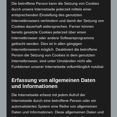
Oktober 2024
(93)
Die betroffene Person kann die Setzung von Cookies
September 2024
(112)
durch unsere Internetseite jederzeit mittels einer
entsprechenden Einstellung des genutzten
August 2024
(107)
Internetbrowsers verhindern und damit der Setzung von
Juli 2024
(89)
Cookies dauerhaft widersprechen. Ferner können
Juni 2024
(107)
bereits gesetzte Cookies jederzeit über einen
Internetbrowser oder andere Softwareprogramme
Mai 2024
(149)
gelöscht werden. Dies ist in allen gängigen
April 2024
(102)
Internetbrowsern möglich. Deaktiviert die betroffene
März 2024
(103)
Person die Setzung von Cookies in dem genutzten
Internetbrowser, sind unter Umständen nicht alle
Februar 2024
(103)
Funktionen unserer Internetseite vollumfänglich nutzbar.
Januar 2024
(111)
Dezember 2023
(130)
Erfassung von allgemeinen Daten
und Informationen
November 2023
(130)
Oktober 2023
(114)
Die Internetseite erfasst mit jedem Aufruf der
Internetseite durch eine betroffene Person oder ein
September 2023
(133)
automatisiertes System eine Reihe von allgemeinen
August 2023
(134)
Daten und Informationen. Diese allgemeinen Daten und