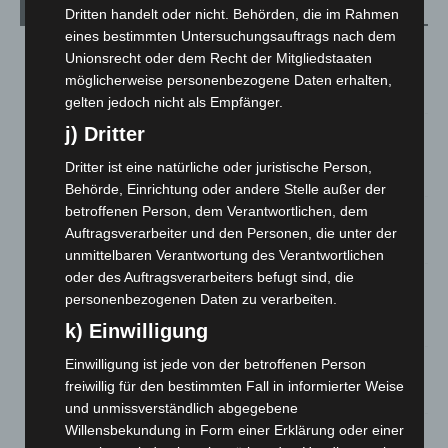
Aktuelle Beiträge
Dritten handelt oder nicht. Behörden, die im Rahmen
eines bestimmten Untersuchungsauftrags nach dem
Region Hannover: 21 neue Notfallsanitäter starten beim
Unionsrecht oder dem Recht der Mitgliedstaaten
Roten Kreuz
möglicherweise personenbezogene Daten erhalten,
5. August 2026
gelten jedoch nicht als Empfänger.
j) Dritter
Mann läuft mit Hockeyschläger über A7 – Polizei sucht
Zeugen
Dritter ist eine natürliche oder juristische Person,
5. August 2026
Behörde, Einrichtung oder andere Stelle außer der
betroffenen Person, dem Verantwortlichen, dem
Celle: Mensch stirbt bei Bagger-Unfall auf Baustelle
Auftragsverarbeiter und den Personen, die unter der
5. August 2026
unmittelbaren Verantwortung des Verantwortlichen
oder des Auftragsverarbeiters befugt sind, die
Gasleitung bei McDonald’s-Umbau in Langenhagen
personenbezogenen Daten zu verarbeiten.
beschädigt
5. August 2026
k) Einwilligung
Einwilligung ist jede von der betroffenen Person
Anklage nach Abschaltung von „Archetyp Market“ erhoben
freiwillig für den bestimmten Fall in informierter Weise
3. August 2026
und unmissverständlich abgegebene
Willensbekundung in Form einer Erklärung oder einer
Hannover: Polizei stoppt 166 Trunkenheitsfahrten bei