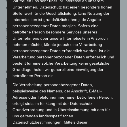
Vernissage sind Interessierte ausdrücklich eingeladen,
Wir freuen uns sehr über Ihr Interesse an unserem
Unternehmen. Datenschutz hat einen besonders hohen
der Eintritt ist kostenfrei.
Stellenwert für die Geschäftsleitung. Eine Nutzung der
Internetseiten ist grundsätzlich ohne jede Angabe
Im Rahmen der Veranstaltung spricht Stefan Schubert,
personenbezogener Daten möglich. Sofern eine
Regionalgruppenleiter GDT Niedersachsen / Bremen,
betroffene Person besondere Services unseres
Grußworte. Anschließend besteht bei Getränken die
Unternehmens über unsere Internetseite in Anspruch
Möglichkeit zum Austausch über die gezeigten Werke.
nehmen möchte, könnte jedoch eine Verarbeitung
personenbezogener Daten erforderlich werden. Ist die
Verarbeitung personenbezogener Daten erforderlich und
besteht für eine solche Verarbeitung keine gesetzliche
Ausstellung im Klinikalltag der
Grundlage, holen wir generell eine Einwilligung der
betroffenen Person ein.
MHH
Die Verarbeitung personenbezogener Daten,
beispielsweise des Namens, der Anschrift, E-Mail-
Die Ausstellung ist vom 2. Juli bis zum 25. Oktober 2026
Adresse oder Telefonnummer einer betroffenen Person,
täglich zwischen 8 und 21 Uhr im KunstGang der
erfolgt stets im Einklang mit der Datenschutz-
Grundverordnung und in Übereinstimmung mit den für
Medizinischen Hochschule Hannover zugänglich. Auch
uns geltenden landesspezifischen
der reguläre Eintritt ist frei.
Datenschutzbestimmungen. Mittels dieser