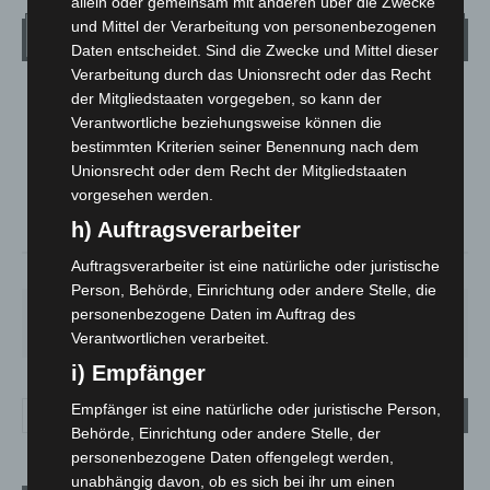
allein oder gemeinsam mit anderen über die Zwecke
und Mittel der Verarbeitung von personenbezogenen
Wetter
Daten entscheidet. Sind die Zwecke und Mittel dieser
Verarbeitung durch das Unionsrecht oder das Recht
der Mitgliedstaaten vorgegeben, so kann der
LANGENHAGEN
Verantwortliche beziehungsweise können die
Mäßig Bewölkt
bestimmten Kriterien seiner Benennung nach dem
°
24.1
°
C
Unionsrecht oder dem Recht der Mitgliedstaaten
22.9
vorgesehen werden.
°
22.8
h) Auftragsverarbeiter
Auftragsverarbeiter ist eine natürliche oder juristische
37%
5.4m/s
29%
Person, Behörde, Einrichtung oder andere Stelle, die
DO.
FR.
SA.
SO.
MO.
personenbezogene Daten im Auftrag des
28
°
25
°
27
°
32
°
35
°
Verantwortlichen verarbeitet.
i) Empfänger
Empfänger ist eine natürliche oder juristische Person,
Behörde, Einrichtung oder andere Stelle, der
personenbezogene Daten offengelegt werden,
unabhängig davon, ob es sich bei ihr um einen