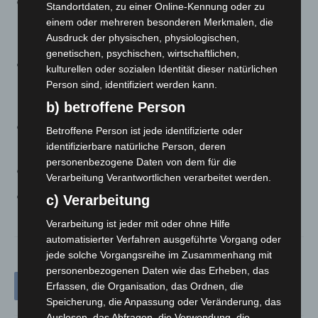
Ausstellung: „Europäischer Naturfotograf des Jahres
Standortdaten, zu einer Online-Kennung oder zu
2024“ Fotografen: Teilnehmer des gleichnamigen
einem oder mehreren besonderen Merkmalen, die
Ausdruck der physischen, physiologischen,
Wettbewerbs
genetischen, psychischen, wirtschaftlichen,
Ausstellungsort: MHH KunstGang, Medizinische
kulturellen oder sozialen Identität dieser natürlichen
Hochschule Hannover (MHH), Carl-Neuberg-Straße 1,
Person sind, identifiziert werden kann.
30625 Hannover
b) betroffene Person
Dauer: 02.07.2026 bis 25.10. 2026, täglich von 08:00
Betroffene Person ist jede identifizierte oder
Uhr bis 21:00 Uhr
identifizierbare natürliche Person, deren
personenbezogene Daten von dem für die
Vernissage: 02.07.2026 19:00 Uhr
Verarbeitung Verantwortlichen verarbeitet werden.
Sonstiges: Der Eintritt ist frei
c) Verarbeitung
Verarbeitung ist jeder mit oder ohne Hilfe
automatisierter Verfahren ausgeführte Vorgang oder
jede solche Vorgangsreihe im Zusammenhang mit
personenbezogenen Daten wie das Erheben, das
Erfassen, die Organisation, das Ordnen, die
Speicherung, die Anpassung oder Veränderung, das
Auslesen, das Abfragen, die Verwendung, die