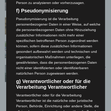
Trunkenheitsfahrten bei
Person zu analysieren oder vorherzusagen.
Großkontrolle
f) Pseudonymisierung
Pseudonymisierung ist die Verarbeitung
Hannover Klassik Open Air 2026:
personenbezogener Daten in einer Weise, auf welche
Französische Oper im Maschpark
die personenbezogenen Daten ohne Hinzuziehung
zusätzlicher Informationen nicht mehr einer
spezifischen betroffenen Person zugeordnet werden
Blaulichtmeile Langenhagen 2026:
können, sofern diese zusätzlichen Informationen
Polizei, Feuerwehr und Rettung
gesondert aufbewahrt werden und technischen und
hautnah erleben
organisatorischen Maßnahmen unterliegen, die
gewährleisten, dass die personenbezogenen Daten
Hannover: Polizei setzt Gaming-Koffer
nicht einer identifizierten oder identifizierbaren
für Prävention ein
natürlichen Person zugewiesen werden.
g) Verantwortlicher oder für die
Verarbeitung Verantwortlicher
Verantwortlicher oder für die Verarbeitung
Verantwortlicher ist die natürliche oder juristische
Person, Behörde, Einrichtung oder andere Stelle, die