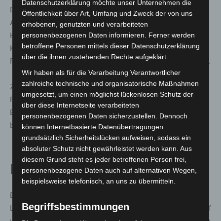
Datenschutzerklärung möchte unser Unternehmen die
Der KunstGang ist Teil eines kontinuierlichen
Öffentlichkeit über Art, Umfang und Zweck der von uns
Ausstellungsformats der Medizinische Hochschule
erhobenen, genutzten und verarbeiteten
Hannover. Seit 2023 organisiert der Verein Fotografie &
personenbezogenen Daten informieren. Ferner werden
betroffene Personen mittels dieser Datenschutzerklärung
Kommunikation e.V. dort regelmäßig wechselnde
über die ihnen zustehenden Rechte aufgeklärt.
Fotoausstellungen im zwei- bis dreimonatigen Rhythmus.
Wir haben als für die Verarbeitung Verantwortlicher
zahlreiche technische und organisatorische Maßnahmen
Ziel ist es, den Klinikalltag für Mitarbeitende,
umgesetzt, um einen möglichst lückenlosen Schutz der
Patientinnen, Patienten und Besucherinnen und
über diese Internetseite verarbeiteten
Besucher kulturell zu bereichern und Fotografie einem
personenbezogenen Daten sicherzustellen. Dennoch
breiten Publikum zugänglich zu machen.
können Internetbasierte Datenübertragungen
grundsätzlich Sicherheitslücken aufweisen, sodass ein
absoluter Schutz nicht gewährleistet werden kann. Aus
diesem Grund steht es jeder betroffenen Person frei,
Rückmeldungen und Beteiligung
personenbezogene Daten auch auf alternativen Wegen,
beispielsweise telefonisch, an uns zu übermitteln.
Besucherinnen und Besucher können während der
Begriffsbestimmungen
Laufzeit Rückmeldungen über ein digitales Gästebuch auf
wirsindfoto.com hinterlassen. Sowohl der Verein als auch