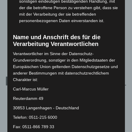
sonstigen eindeutigen bestätigenden Handlung, mit
Großkontrolle
der die betroffene Person zu verstehen gibt, dass sie
2. August 2026
mit der Verarbeitung der sie betreffenden
Hannover Klassik Open Air 2026: Französische Oper im
personenbezogenen Daten einverstanden ist.
Maschpark
2. August 2026
Name und Anschrift des für die
Verarbeitung Verantwortlichen
Schwarz Digits und Zscaler starten souveräne Cloud-
Sicherheitsplattform für Europa
Verantwortlicher im Sinne der Datenschutz-
2. August 2026
Grundverordnung, sonstiger in den Mitgliedstaaten der
Europäischen Union geltenden Datenschutzgesetze und
anderer Bestimmungen mit datenschutzrechtlichem
Charakter ist:
Kategorien
Carl-Marcus Müller
Blaulicht
2.797
Reuterdamm 49
Corona-News
712
30853 Langenhagen - Deutschland
Hannover und Region
5.034
Telefon: 0511-215 6000
Langenhagen und Ortsteile
3.249
Fax: 0511-866 789 33
Leserbriefe
1