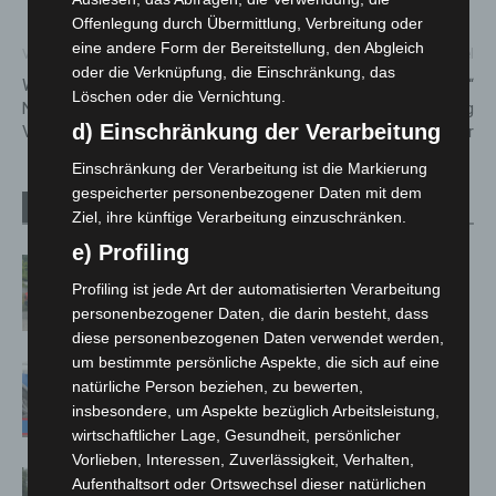
Offenlegung durch Übermittlung, Verbreitung oder
eine andere Form der Bereitstellung, den Abgleich
Vorheriger Artikel
Nächster Artikel
oder die Verknüpfung, die Einschränkung, das
Widerrufsbutton ist Pflicht:
Gorilla-Weibchen „Tara“
Löschen oder die Vernichtung.
Neue Regeln für Online-
verlässt Hannover Richtung
d) Einschränkung der Verarbeitung
Verträge
Münster
Einschränkung der Verarbeitung ist die Markierung
gespeicherter personenbezogener Daten mit dem
Verwandte Artikel
Mehr vom Autor
Ziel, ihre künftige Verarbeitung einzuschränken.
e) Profiling
Region Hannover: 21 neue
Profiling ist jede Art der automatisierten Verarbeitung
Notfallsanitäter starten beim Roten
personenbezogener Daten, die darin besteht, dass
Kreuz
diese personenbezogenen Daten verwendet werden,
um bestimmte persönliche Aspekte, die sich auf eine
Mann läuft mit Hockeyschläger über
natürliche Person beziehen, zu bewerten,
A7 – Polizei sucht Zeugen
insbesondere, um Aspekte bezüglich Arbeitsleistung,
wirtschaftlicher Lage, Gesundheit, persönlicher
Vorlieben, Interessen, Zuverlässigkeit, Verhalten,
Hannover: Polizei stoppt 166
Aufenthaltsort oder Ortswechsel dieser natürlichen