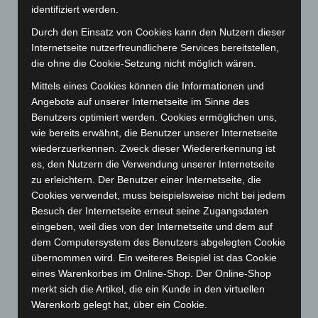
identifiziert werden.
Dezember 2025
(103)
Durch den Einsatz von Cookies kann den Nutzern dieser
November 2025
(114)
Internetseite nutzerfreundlichere Services bereitstellen,
Oktober 2025
(112)
die ohne die Cookie-Setzung nicht möglich wären.
September 2025
(93)
Mittels eines Cookies können die Informationen und
Angebote auf unserer Internetseite im Sinne des
August 2025
(90)
Benutzers optimiert werden. Cookies ermöglichen uns,
Juli 2025
(90)
wie bereits erwähnt, die Benutzer unserer Internetseite
Juni 2025
(103)
wiederzuerkennen. Zweck dieser Wiedererkennung ist
es, den Nutzern die Verwendung unserer Internetseite
Mai 2025
(112)
zu erleichtern. Der Benutzer einer Internetseite, die
April 2025
(88)
Cookies verwendet, muss beispielsweise nicht bei jedem
März 2025
(111)
Besuch der Internetseite erneut seine Zugangsdaten
eingeben, weil dies von der Internetseite und dem auf
Februar 2025
(96)
dem Computersystem des Benutzers abgelegten Cookie
Januar 2025
(88)
übernommen wird. Ein weiteres Beispiel ist das Cookie
eines Warenkorbes im Online-Shop. Der Online-Shop
Dezember 2024
(89)
merkt sich die Artikel, die ein Kunde in den virtuellen
November 2024
(94)
Warenkorb gelegt hat, über ein Cookie.