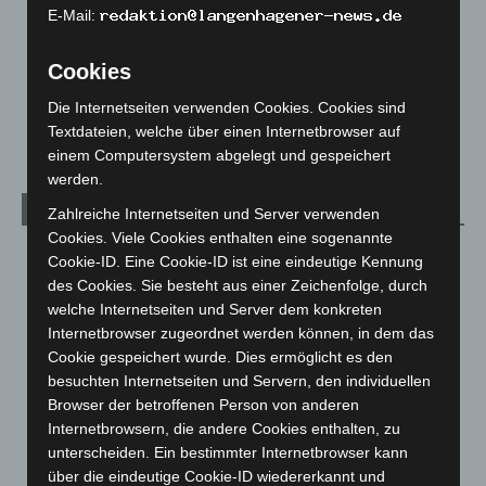
E-Mail:
Menschen
2
Über uns
1
Cookies
Veranstaltungen
1.887
Die Internetseiten verwenden Cookies. Cookies sind
Welt
1.269
Textdateien, welche über einen Internetbrowser auf
einem Computersystem abgelegt und gespeichert
werden.
Archiv
Zahlreiche Internetseiten und Server verwenden
Cookies. Viele Cookies enthalten eine sogenannte
August 2026
(9)
Cookie-ID. Eine Cookie-ID ist eine eindeutige Kennung
des Cookies. Sie besteht aus einer Zeichenfolge, durch
Juli 2026
(73)
welche Internetseiten und Server dem konkreten
Juni 2026
(139)
Internetbrowser zugeordnet werden können, in dem das
Mai 2026
(99)
Cookie gespeichert wurde. Dies ermöglicht es den
besuchten Internetseiten und Servern, den individuellen
April 2026
(99)
Browser der betroffenen Person von anderen
März 2026
(115)
Internetbrowsern, die andere Cookies enthalten, zu
Februar 2026
(109)
unterscheiden. Ein bestimmter Internetbrowser kann
über die eindeutige Cookie-ID wiedererkannt und
Januar 2026
(122)