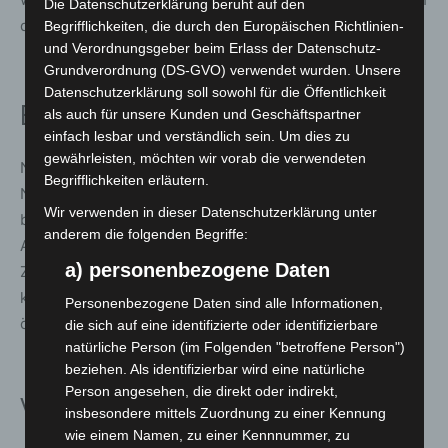
Die Datenschutzerklärung beruht auf den
die GDT freuen sich über Anregungen und Kritik.
Begrifflichkeiten, die durch den Europäischen Richtlinien-
und Verordnungsgeber beim Erlass der Datenschutz-
Grundverordnung (DS-GVO) verwendet wurden. Unsere
Datenschutzerklärung soll sowohl für die Öffentlichkeit
Einordnung
als auch für unsere Kunden und Geschäftspartner
einfach lesbar und verständlich sein. Um dies zu
gewährleisten, möchten wir vorab die verwendeten
Naturfotografie-Wettbewerbe wie der „Europäische
Begrifflichkeiten erläutern.
Naturfotograf des Jahres“ gehören zu den international
Wir verwenden in dieser Datenschutzerklärung unter
bedeutenden Formaten der Naturbildkunst. Die
anderem die folgenden Begriffe:
Ausstellung in Hannover bietet einen niedrigschwelligen
a) personenbezogene Daten
Zugang zu preisgekrönter Fotografie und verbindet
kulturelle Vermittlung mit Umweltbildung direkt im
Personenbezogene Daten sind alle Informationen,
öffentlichen Raum eines Klinikums.
die sich auf eine identifizierte oder identifizierbare
natürliche Person (im Folgenden "betroffene Person")
beziehen. Als identifizierbar wird eine natürliche
Person angesehen, die direkt oder indirekt,
Veranstaltungsdetails
insbesondere mittels Zuordnung zu einer Kennung
wie einem Namen, zu einer Kennnummer, zu