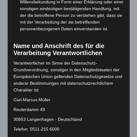
Willensbekundung in Form einer Erklärung oder einer
Juni 2024
(107)
sonstigen eindeutigen bestätigenden Handlung, mit
der die betroffene Person zu verstehen gibt, dass sie
Mai 2024
(149)
mit der Verarbeitung der sie betreffenden
April 2024
(102)
personenbezogenen Daten einverstanden ist.
März 2024
(103)
Februar 2024
(103)
Name und Anschrift des für die
Verarbeitung Verantwortlichen
Januar 2024
(111)
Dezember 2023
(130)
Verantwortlicher im Sinne der Datenschutz-
Grundverordnung, sonstiger in den Mitgliedstaaten der
November 2023
(130)
Europäischen Union geltenden Datenschutzgesetze und
Oktober 2023
(114)
anderer Bestimmungen mit datenschutzrechtlichem
Charakter ist:
September 2023
(133)
August 2023
(134)
Carl-Marcus Müller
Juli 2023
(118)
Reuterdamm 49
Juni 2023
(142)
30853 Langenhagen - Deutschland
Mai 2023
(139)
Telefon: 0511-215 6000
April 2023
(155)