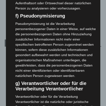
Aufenthaltsort oder Ortswechsel dieser natürlichen
5. August 2026
Person zu analysieren oder vorherzusagen.
Mann läuft mit Hockeyschläger über A7 – Polizei sucht
f) Pseudonymisierung
Zeugen
Pseudonymisierung ist die Verarbeitung
5. August 2026
personenbezogener Daten in einer Weise, auf welche
die personenbezogenen Daten ohne Hinzuziehung
zusätzlicher Informationen nicht mehr einer
Kategorien
spezifischen betroffenen Person zugeordnet werden
können, sofern diese zusätzlichen Informationen
Blaulicht
2.799
gesondert aufbewahrt werden und technischen und
Corona-News
712
organisatorischen Maßnahmen unterliegen, die
gewährleisten, dass die personenbezogenen Daten
Hannover und Region
5.039
nicht einer identifizierten oder identifizierbaren
Langenhagen und Ortsteile
3.252
natürlichen Person zugewiesen werden.
Leserbriefe
1
g) Verantwortlicher oder für die
Verarbeitung Verantwortlicher
Menschen
2
Über uns
1
Verantwortlicher oder für die Verarbeitung
Verantwortlicher ist die natürliche oder juristische
Veranstaltungen
1.889