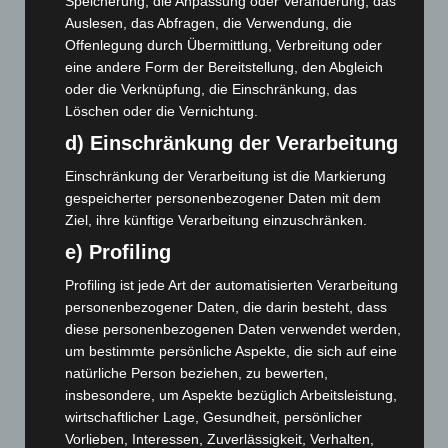
Speicherung, die Anpassung oder Veränderung, das
Kunst trifft Weingenuss: Barbara-Susann Mehring zeigt ihre
Auslesen, das Abfragen, die Verwendung, die
Werke im Jacques’ Wein-Depot Isernhagen
Offenlegung durch Übermittlung, Verbreitung oder
8. August 2026
eine andere Form der Bereitstellung, den Abgleich
oder die Verknüpfung, die Einschränkung, das
A2: Zweite Turbobaustelle startet zwischen Hannover-West
und Bothfeld
Löschen oder die Vernichtung.
8. August 2026
d) Einschränkung der Verarbeitung
Niedersachsen: Feuerwehrkräfte kehren nach
Einschränkung der Verarbeitung ist die Markierung
Waldbrandeinsatz aus Spanien zurück
gespeicherter personenbezogener Daten mit dem
7. August 2026
Ziel, ihre künftige Verarbeitung einzuschränken.
e) Profiling
Hannover: Erste Tigermücken-Population in Niedersachsen
entdeckt
Profiling ist jede Art der automatisierten Verarbeitung
7. August 2026
personenbezogener Daten, die darin besteht, dass
diese personenbezogenen Daten verwendet werden,
Brand im „Haus der Begegnung“ in Neuwarmbüchen schnell
um bestimmte persönliche Aspekte, die sich auf eine
eingedämmt
natürliche Person beziehen, zu bewerten,
6. August 2026
insbesondere, um Aspekte bezüglich Arbeitsleistung,
wirtschaftlicher Lage, Gesundheit, persönlicher
Region Hannover: 21 neue Notfallsanitäter starten beim
Vorlieben, Interessen, Zuverlässigkeit, Verhalten,
Roten Kreuz