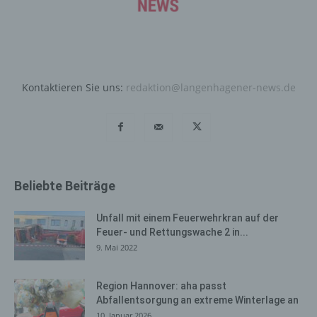
Daten und Informationen. Diese allgemeinen Daten und
Informationen werden in den Logfiles des Servers
gespeichert. Erfasst werden können die (1) verwendeten
Browsertypen und Versionen, (2) das vom zugreifenden
System verwendete Betriebssystem, (3) die
Internetseite, von welcher ein zugreifendes System auf
Kontaktieren Sie uns:
redaktion@langenhagener-news.de
unsere Internetseite gelangt (sogenannte Referrer), (4)
die Unterwebseiten, welche über ein zugreifendes
System auf unserer Internetseite angesteuert werden,
(5) das Datum und die Uhrzeit eines Zugriffs auf die
Internetseite, (6) eine Internet-Protokoll-Adresse (IP-
Adresse), (7) der Internet-Service-Provider des
Beliebte Beiträge
zugreifenden Systems und (8) sonstige ähnliche Daten
und Informationen, die der Gefahrenabwehr im Falle von
Unfall mit einem Feuerwehrkran auf der
Angriffen auf unsere informationstechnologischen
Feuer- und Rettungswache 2 in...
Systeme dienen.
9. Mai 2022
Bei der Nutzung dieser allgemeinen Daten und
Informationen ziehen wird keine Rückschlüsse auf die
Region Hannover: aha passt
betroffene Person. Diese Informationen werden vielmehr
Abfallentsorgung an extreme Winterlage an
benötigt, um (1) die Inhalte unserer Internetseite korrekt
10. Januar 2026