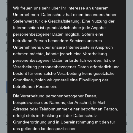
24.-26.12.2021 | 31.12.2021 | 01.01.2022
Wir freuen uns sehr über Ihr Interesse an unserem
Unternehmen. Datenschutz hat einen besonders hohen
Parkmöglichkeiten:
Stellenwert für die Geschäftsleitung. Eine Nutzung der
Internetseiten ist grundsätzlich ohne jede Angabe
In den Parkbuchten der Münchner Straße oder freie,
personenbezogener Daten möglich. Sofern eine
betroffene Person besondere Services unseres
nicht reservierte, Parkplätze beim gegenüberliegenden
Unternehmens über unsere Internetseite in Anspruch
Air Cargo Center.
nehmen möchte, könnte jedoch eine Verarbeitung
personenbezogener Daten erforderlich werden. Ist die
Verarbeitung personenbezogener Daten erforderlich und
besteht für eine solche Verarbeitung keine gesetzliche
Grundlage, holen wir generell eine Einwilligung der
betroffenen Person ein.
Die Verarbeitung personenbezogener Daten,
beispielsweise des Namens, der Anschrift, E-Mail-
Adresse oder Telefonnummer einer betroffenen Person,
Vorheriger Artikel
Nächster Artikel
erfolgt stets im Einklang mit der Datenschutz-
Grundverordnung und in Übereinstimmung mit den für
2. Advent
Ehrenamtlich Helfende sind
uns geltenden landesspezifischen
eine Stütze der Gesellschaft,