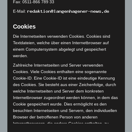
Fax: 0511-866 789 33
März 2023
(174)
E-Mail:
Februar 2023
(154)
Cookies
Januar 2023
(140)
Dezember 2022
(130)
Die Internetseiten verwenden Cookies. Cookies sind
Textdateien, welche über einen Internetbrowser auf
November 2022
(167)
einem Computersystem abgelegt und gespeichert
Oktober 2022
(166)
werden.
September 2022
(205)
Zahlreiche Internetseiten und Server verwenden
August 2022
(166)
Cookies. Viele Cookies enthalten eine sogenannte
Cookie-ID. Eine Cookie-ID ist eine eindeutige Kennung
Juli 2022
(133)
des Cookies. Sie besteht aus einer Zeichenfolge, durch
Juni 2022
(167)
welche Internetseiten und Server dem konkreten
Mai 2022
(177)
Internetbrowser zugeordnet werden können, in dem das
Cookie gespeichert wurde. Dies ermöglicht es den
April 2022
(198)
besuchten Internetseiten und Servern, den individuellen
März 2022
(221)
Browser der betroffenen Person von anderen
Februar 2022
(189)
Internetbrowsern, die andere Cookies enthalten, zu
unterscheiden. Ein bestimmter Internetbrowser kann