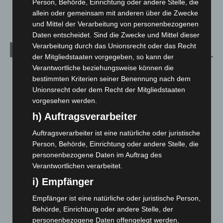
Person, Behörde, Einrichtung oder andere Stelle, die
Welt
1.272
allein oder gemeinsam mit anderen über die Zwecke
und Mittel der Verarbeitung von personenbezogenen
Daten entscheidet. Sind die Zwecke und Mittel dieser
Verarbeitung durch das Unionsrecht oder das Recht
Archiv
der Mitgliedstaaten vorgegeben, so kann der
Verantwortliche beziehungsweise können die
August 2026
(15)
bestimmten Kriterien seiner Benennung nach dem
Juli 2026
(73)
Unionsrecht oder dem Recht der Mitgliedstaaten
Juni 2026
(139)
vorgesehen werden.
h) Auftragsverarbeiter
Mai 2026
(99)
April 2026
(99)
Auftragsverarbeiter ist eine natürliche oder juristische
Person, Behörde, Einrichtung oder andere Stelle, die
März 2026
(115)
personenbezogene Daten im Auftrag des
Februar 2026
(109)
Verantwortlichen verarbeitet.
Januar 2026
(122)
i) Empfänger
Dezember 2025
(103)
Empfänger ist eine natürliche oder juristische Person,
November 2025
(114)
Behörde, Einrichtung oder andere Stelle, der
Oktober 2025
(112)
personenbezogene Daten offengelegt werden,