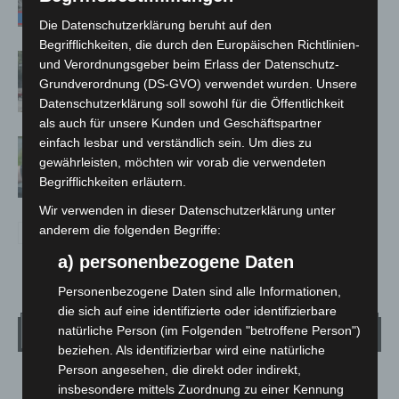
Die Datenschutzerklärung beruht auf den
Begrifflichkeiten, die durch den Europäischen Richtlinien-
Gasleitung bei McDonald’s-Umbau in
und Verordnungsgeber beim Erlass der Datenschutz-
Langenhagen beschädigt
Grundverordnung (DS-GVO) verwendet wurden. Unsere
Datenschutzerklärung soll sowohl für die Öffentlichkeit
als auch für unsere Kunden und Geschäftspartner
einfach lesbar und verständlich sein. Um dies zu
Langenhagen: Autofahrer mit 3,17
gewährleisten, möchten wir vorab die verwendeten
Promille aus dem Verkehr gezogen
Begrifflichkeiten erläutern.
Wir verwenden in dieser Datenschutzerklärung unter
anderem die folgenden Begriffe:
a) personenbezogene Daten
Personenbezogene Daten sind alle Informationen,
die sich auf eine identifizierte oder identifizierbare
Wetter
natürliche Person (im Folgenden "betroffene Person")
beziehen. Als identifizierbar wird eine natürliche
Person angesehen, die direkt oder indirekt,
LANGENHAGEN
insbesondere mittels Zuordnung zu einer Kennung