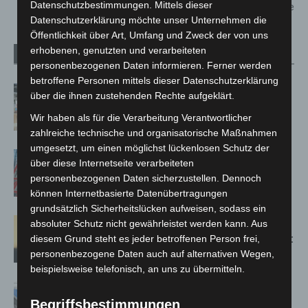
Datenschutzbestimmungen. Mittels dieser
auch gegen die Pandemie
Datenschutzerklärung möchte unser Unternehmen die
Öffentlichkeit über Art, Umfang und Zweck der von uns
erhobenen, genutzten und verarbeiteten
Verwandte Artikel
Mehr vom Autor
personenbezogenen Daten informieren. Ferner werden
betroffene Personen mittels dieser Datenschutzerklärung
Kunst trifft Weingenuss: Barbara-
über die ihnen zustehenden Rechte aufgeklärt.
Susann Mehring zeigt ihre Werke im
Wir haben als für die Verarbeitung Verantwortlicher
Jacques’ Wein-Depot Isernhagen
zahlreiche technische und organisatorische Maßnahmen
umgesetzt, um einen möglichst lückenlosen Schutz der
A2: Zweite Turbobaustelle startet
über diese Internetseite verarbeiteten
zwischen Hannover-West und
personenbezogenen Daten sicherzustellen. Dennoch
Bothfeld
können Internetbasierte Datenübertragungen
grundsätzlich Sicherheitslücken aufweisen, sodass ein
Hannover: Erste Tigermücken-
absoluter Schutz nicht gewährleistet werden kann. Aus
Population in Niedersachsen entdeckt
diesem Grund steht es jeder betroffenen Person frei,
personenbezogene Daten auch auf alternativen Wegen,
beispielsweise telefonisch, an uns zu übermitteln.
Mann läuft mit Hockeyschläger über
Begriffsbestimmungen
A7 – Polizei sucht Zeugen