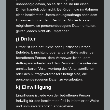
unabhängig davon, ob es sich bei ihr um einen
September 2025
(93)
Dritten handelt oder nicht. Behörden, die im Rahmen
August 2025
(90)
eines bestimmten Untersuchungsauftrags nach dem
Unionsrecht oder dem Recht der Mitgliedstaaten
Juli 2025
(90)
möglicherweise personenbezogene Daten erhalten,
Juni 2025
(103)
gelten jedoch nicht als Empfänger.
Mai 2025
(112)
j) Dritter
April 2025
(88)
Dritter ist eine natürliche oder juristische Person,
März 2025
(111)
Behörde, Einrichtung oder andere Stelle außer der
Februar 2025
(96)
betroffenen Person, dem Verantwortlichen, dem
Auftragsverarbeiter und den Personen, die unter der
Januar 2025
(88)
unmittelbaren Verantwortung des Verantwortlichen
Dezember 2024
(89)
oder des Auftragsverarbeiters befugt sind, die
personenbezogenen Daten zu verarbeiten.
November 2024
(94)
k) Einwilligung
Oktober 2024
(93)
September 2024
(112)
Einwilligung ist jede von der betroffenen Person
freiwillig für den bestimmten Fall in informierter Weise
August 2024
(107)
und unmissverständlich abgegebene
Juli 2024
(89)