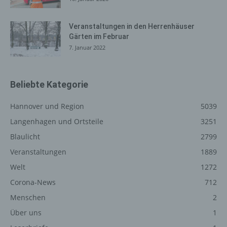
auszuliefern, (2) die Inhalte unserer Internetseite sowie
die Werbung für diese zu optimieren, (3) die dauerhafte
Funktionsfähigkeit unserer informationstechnologischen
Veranstaltungen in den Herrenhäuser
Gärten im Februar
Systeme und der Technik unserer Internetseite zu
7. Januar 2022
gewährleisten sowie (4) um Strafverfolgungsbehörden
im Falle eines Cyberangriffes die zur Strafverfolgung
notwendigen Informationen bereitzustellen. Diese
anonym erhobenen Daten und Informationen werden
Beliebte Kategorie
durch uns daher einerseits statistisch und ferner mit dem
Ziel ausgewertet, den Datenschutz und die
Hannover und Region
5039
Datensicherheit in unserem Unternehmen zu erhöhen,
Langenhagen und Ortsteile
3251
um letztlich ein optimales Schutzniveau für die von uns
Blaulicht
2799
verarbeiteten personenbezogenen Daten
sicherzustellen. Die anonymen Daten der Server-Logfiles
Veranstaltungen
1889
werden getrennt von allen durch eine betroffene Person
Welt
1272
angegebenen personenbezogenen Daten gespeichert.
Corona-News
712
Registrierung auf unserer
Menschen
2
Internetseite
Über uns
1
Die betroffene Person hat die Möglichkeit, sich auf der