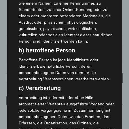
Überwiegend Bewölkt
wie einem Namen, zu einer Kennnummer, zu
Standortdaten, zu einer Online-Kennung oder zu
°
24.5
°
C
23.5
einem oder mehreren besonderen Merkmalen, die
Ausdruck der physischen, physiologischen,
°
22.2
genetischen, psychischen, wirtschaftlichen,
kulturellen oder sozialen Identität dieser natürlichen
53%
1.3m/s
72%
Person sind, identifiziert werden kann.
b) betroffene Person
MO.
DI.
MI.
DO.
FR.
27
°
25
°
26
°
30
°
34
°
Betroffene Person ist jede identifizierte oder
identifizierbare natürliche Person, deren
personenbezogene Daten von dem für die
Verarbeitung Verantwortlichen verarbeitet werden.
c) Verarbeitung
Verarbeitung ist jeder mit oder ohne Hilfe
Aktuelle Beiträge
automatisierter Verfahren ausgeführte Vorgang oder
jede solche Vorgangsreihe im Zusammenhang mit
M’era Luna 2026: 25.000 Fans feiern in Hildesheim
personenbezogenen Daten wie das Erheben, das
10. August 2026
Erfassen, die Organisation, das Ordnen, die