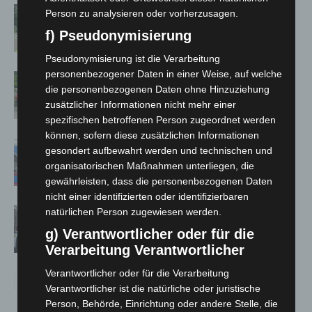
Brand im „Haus der Begegnung“ in
Person zu analysieren oder vorherzusagen.
Neuwarmbüchen schnell eingedämmt
f) Pseudonymisierung
Pseudonymisierung ist die Verarbeitung
personenbezogener Daten in einer Weise, auf welche
Region Hannover: 21 neue
die personenbezogenen Daten ohne Hinzuziehung
Notfallsanitäter starten beim Roten
zusätzlicher Informationen nicht mehr einer
Kreuz
spezifischen betroffenen Person zugeordnet werden
können, sofern diese zusätzlichen Informationen
Mann läuft mit Hockeyschläger über
gesondert aufbewahrt werden und technischen und
A7 – Polizei sucht Zeugen
organisatorischen Maßnahmen unterliegen, die
gewährleisten, dass die personenbezogenen Daten
nicht einer identifizierten oder identifizierbaren
Celle: Mensch stirbt bei Bagger-Unfall
natürlichen Person zugewiesen werden.
auf Baustelle
g) Verantwortlicher oder für die
Verarbeitung Verantwortlicher
Verantwortlicher oder für die Verarbeitung
Verantwortlicher ist die natürliche oder juristische
Person, Behörde, Einrichtung oder andere Stelle, die