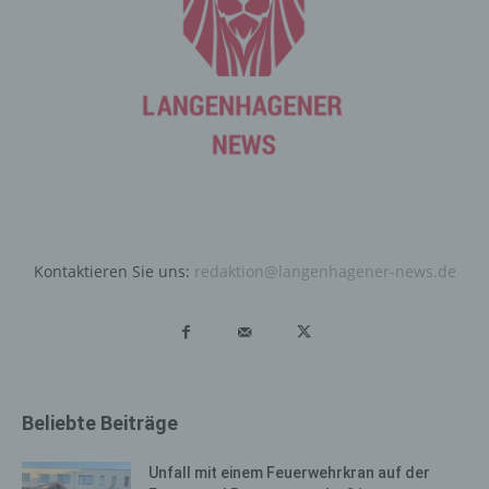
Registrierung gespeichert. Die Speicherung dieser Daten
erfolgt vor dem Hintergrund, dass nur so der Missbrauch
unserer Dienste verhindert werden kann, und diese
Daten im Bedarfsfall ermöglichen, begangene Straftaten
aufzuklären. Insofern ist die Speicherung dieser Daten
zur Absicherung des für die Verarbeitung
Verantwortlichen erforderlich. Eine Weitergabe dieser
Daten an Dritte erfolgt grundsätzlich nicht, sofern keine
gesetzliche Pflicht zur Weitergabe besteht oder die
Weitergabe der Strafverfolgung dient.
Die Registrierung der betroffenen Person unter
Kontaktieren Sie uns:
redaktion@langenhagener-news.de
freiwilliger Angabe personenbezogener Daten dient dem
für die Verarbeitung Verantwortlichen dazu, der
betroffenen Person Inhalte oder Leistungen anzubieten,
die aufgrund der Natur der Sache nur registrierten
Benutzern angeboten werden können. Registrierten
Personen steht die Möglichkeit frei, die bei der
Beliebte Beiträge
Registrierung angegebenen personenbezogenen Daten
jederzeit abzuändern oder vollständig aus dem
Unfall mit einem Feuerwehrkran auf der
Datenbestand des für die Verarbeitung Verantwortlichen