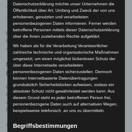
Datenschutzerklärung möchte unser Unternehmen die
Räume der Jugendfeuerwehr
Öffentlichkeit über Art, Umfang und Zweck der von uns
erhobenen, genutzten und verarbeiteten
Büros und Sanitäranlagen
personenbezogenen Daten informieren. Ferner werden
betroffene Personen mittels dieser Datenschutzerklärung
Ein Aufzug sorgt für barrierefreie Erschließung aller
über die ihnen zustehenden Rechte aufgeklärt.
Bereiche. Zudem ist ein behindertengerechtes WC
Wir haben als für die Verarbeitung Verantwortlicher
vorhanden.
zahlreiche technische und organisatorische Maßnahmen
umgesetzt, um einen möglichst lückenlosen Schutz der
Nachhaltigkeit und Energieeffizienz im
über diese Internetseite verarbeiteten
personenbezogenen Daten sicherzustellen. Dennoch
Fokus
können Internetbasierte Datenübertragungen
grundsätzlich Sicherheitslücken aufweisen, sodass ein
Das Gebäude wurde in Anlehnung an den
absoluter Schutz nicht gewährleistet werden kann. Aus
Passivhausstandard errichtet. Extensive Dachbegrünung
diesem Grund steht es jeder betroffenen Person frei,
verbessert das Mikroklima und unterstützt die
personenbezogene Daten auch auf alternativen Wegen,
Regenwasserrückhaltung.
beispielsweise telefonisch, an uns zu übermitteln.
Teile des Dachs sind mit einer Photovoltaikanlage
Begriffsbestimmungen