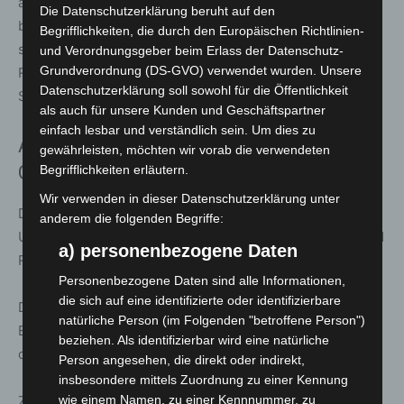
ausgestattet, die zur Stromversorgung der Feuerwache
Die Datenschutzerklärung beruht auf den
beiträgt. Zusätzlich wurden akustische Maßnahmen wie
Begrifflichkeiten, die durch den Europäischen Richtlinien-
spezielle Decken- und Wandabsorber eingebaut, um die
und Verordnungsgeber beim Erlass der Datenschutz-
Grundverordnung (DS-GVO) verwendet wurden. Unsere
Raumakustik zu verbessern – insbesondere im
Datenschutzerklärung soll sowohl für die Öffentlichkeit
Schulungsbereich.
als auch für unsere Kunden und Geschäftspartner
einfach lesbar und verständlich sein. Um dies zu
Außenanlagen mit Ladeinfrastruktur und
gewährleisten, möchten wir vorab die verwendeten
Grünflächen
Begrifflichkeiten erläutern.
Wir verwenden in dieser Datenschutzerklärung unter
Die Außenanlagen verbinden Funktionalität mit
anderem die folgenden Begriffe:
Umweltaspekten. Bestehende Wege bleiben für Fuß- und
a) personenbezogene Daten
Radverkehr erhalten und dienen zugleich als Vorplatz.
Personenbezogene Daten sind alle Informationen,
die sich auf eine identifizierte oder identifizierbare
Das Gelände wurde möglichst baumschonend gestaltet.
natürliche Person (im Folgenden "betroffene Person")
Ergänzend sind heimische Pflanzen vorgesehen sowie
beziehen. Als identifizierbar wird eine natürliche
die Pflanzung eines sogenannten Klimabaums im Herbst.
Person angesehen, die direkt oder indirekt,
insbesondere mittels Zuordnung zu einer Kennung
wie einem Namen, zu einer Kennnummer, zu
Zwei Stellplätze des Alarmparkplatzes verfügen über