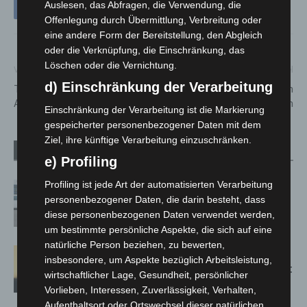
Auslesen, das Abfragen, die Verwendung, die
Offenlegung durch Übermittlung, Verbreitung oder
eine andere Form der Bereitstellung, den Abgleich
oder die Verknüpfung, die Einschränkung, das
Löschen oder die Vernichtung.
Vorheriger Artikel
Nächster Artikel
d) Einschränkung der Verarbeitung
TiHo zeigt Tiermedizin zum
Jugendliche greifen Mann in
Anfassen auf IdeenExpo 2026
Hannover-Nordstadt an
Einschränkung der Verarbeitung ist die Markierung
gespeicherter personenbezogener Daten mit dem
Ziel, ihre künftige Verarbeitung einzuschränken.
Verwandte Artikel
Mehr vom Autor
e) Profiling
Profiling ist jede Art der automatisierten Verarbeitung
Niedersachsen: Feuerwehrkräfte
personenbezogener Daten, die darin besteht, dass
kehren nach Waldbrandeinsatz aus
diese personenbezogenen Daten verwendet werden,
Spanien zurück
um bestimmte persönliche Aspekte, die sich auf eine
natürliche Person beziehen, zu bewerten,
Hannover: Erste Tigermücken-
insbesondere, um Aspekte bezüglich Arbeitsleistung,
Population in Niedersachsen entdeckt
wirtschaftlicher Lage, Gesundheit, persönlicher
Vorlieben, Interessen, Zuverlässigkeit, Verhalten,
Aufenthaltsort oder Ortswechsel dieser natürlichen