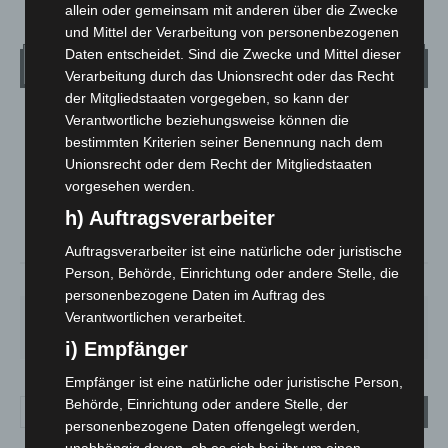
allein oder gemeinsam mit anderen über die Zwecke
und Mittel der Verarbeitung von personenbezogenen
Daten entscheidet. Sind die Zwecke und Mittel dieser
Wetter
Verarbeitung durch das Unionsrecht oder das Recht
der Mitgliedstaaten vorgegeben, so kann der
Verantwortliche beziehungsweise können die
LANGENHAGEN
bestimmten Kriterien seiner Benennung nach dem
Bedeckt
Unionsrecht oder dem Recht der Mitgliedstaaten
°
19.5
°
vorgesehen werden.
C
19.1
h) Auftragsverarbeiter
°
17.7
Auftragsverarbeiter ist eine natürliche oder juristische
Person, Behörde, Einrichtung oder andere Stelle, die
64%
1.6m/s
100%
personenbezogene Daten im Auftrag des
Verantwortlichen verarbeitet.
FR.
SA.
SO.
MO.
DI.
19
°
27
°
33
°
28
°
22
°
i) Empfänger
Empfänger ist eine natürliche oder juristische Person,
Behörde, Einrichtung oder andere Stelle, der
personenbezogene Daten offengelegt werden,
unabhängig davon, ob es sich bei ihr um einen