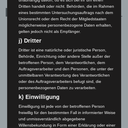
Dritten handelt oder nicht. Behörden, die im Rahmen
eines bestimmten Untersuchungsauftrags nach dem
Aktuelle Beiträge
Unionsrecht oder dem Recht der Mitgliedstaaten
Niedersachsen: Feuerwehrkräfte kehren nach
möglicherweise personenbezogene Daten erhalten,
Waldbrandeinsatz aus Spanien zurück
gelten jedoch nicht als Empfänger.
7. August 2026
j) Dritter
Hannover: Erste Tigermücken-Population in Niedersachsen
Dritter ist eine natürliche oder juristische Person,
entdeckt
Behörde, Einrichtung oder andere Stelle außer der
7. August 2026
betroffenen Person, dem Verantwortlichen, dem
Auftragsverarbeiter und den Personen, die unter der
Brand im „Haus der Begegnung“ in Neuwarmbüchen schnell
unmittelbaren Verantwortung des Verantwortlichen
eingedämmt
oder des Auftragsverarbeiters befugt sind, die
6. August 2026
personenbezogenen Daten zu verarbeiten.
Region Hannover: 21 neue Notfallsanitäter starten beim
k) Einwilligung
Roten Kreuz
Einwilligung ist jede von der betroffenen Person
5. August 2026
freiwillig für den bestimmten Fall in informierter Weise
Mann läuft mit Hockeyschläger über A7 – Polizei sucht
und unmissverständlich abgegebene
Zeugen
Willensbekundung in Form einer Erklärung oder einer