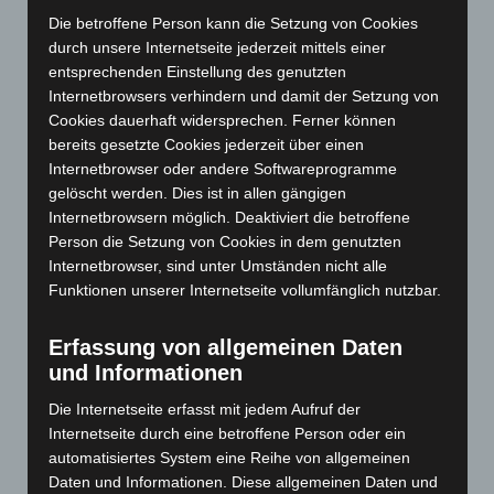
November 2024
(94)
Die betroffene Person kann die Setzung von Cookies
Oktober 2024
(93)
durch unsere Internetseite jederzeit mittels einer
September 2024
(112)
entsprechenden Einstellung des genutzten
Internetbrowsers verhindern und damit der Setzung von
August 2024
(107)
Cookies dauerhaft widersprechen. Ferner können
Juli 2024
(89)
bereits gesetzte Cookies jederzeit über einen
Juni 2024
(107)
Internetbrowser oder andere Softwareprogramme
gelöscht werden. Dies ist in allen gängigen
Mai 2024
(149)
Internetbrowsern möglich. Deaktiviert die betroffene
April 2024
(102)
Person die Setzung von Cookies in dem genutzten
Internetbrowser, sind unter Umständen nicht alle
März 2024
(103)
Funktionen unserer Internetseite vollumfänglich nutzbar.
Februar 2024
(103)
Januar 2024
(111)
Erfassung von allgemeinen Daten
Dezember 2023
(130)
und Informationen
November 2023
(130)
Die Internetseite erfasst mit jedem Aufruf der
Oktober 2023
(114)
Internetseite durch eine betroffene Person oder ein
automatisiertes System eine Reihe von allgemeinen
September 2023
(133)
Daten und Informationen. Diese allgemeinen Daten und