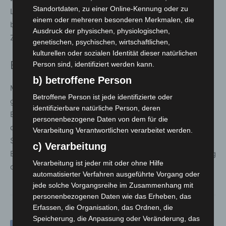
Standortdaten, zu einer Online-Kennung oder zu
Ladepunkte für Elektrofahrzeuge. Die Infrastruktur ist
einem oder mehreren besonderen Merkmalen, die
bereits für eine spätere Erweiterung vorbereitet.
Ausdruck der physischen, physiologischen,
Zusätzlich stehen 20 Fahrradstellplätze zur Verfügung.
genetischen, psychischen, wirtschaftlichen,
kulturellen oder sozialen Identität dieser natürlichen
Einordnung
Person sind, identifiziert werden kann.
b) betroffene Person
Mit dem Neubau reagiert die Stadt Hannover auf
Betroffene Person ist jede identifizierte oder
gestiegene Anforderungen an Technik, Raum und
identifizierbare natürliche Person, deren
Einsatzfähigkeit der Freiwilligen Feuerwehr. Der Ersatz
personenbezogene Daten von dem für die
des über 60 Jahre alten Vorgängerbaus gilt als wichtiger
Verarbeitung Verantwortlichen verarbeitet werden.
Schritt zur langfristigen Sicherung der
c) Verarbeitung
Einsatzbereitschaft im Stadtteil Misburg und zur Stärkung
Verarbeitung ist jeder mit oder ohne Hilfe
der ehrenamtlichen Strukturen.
automatisierter Verfahren ausgeführte Vorgang oder
jede solche Vorgangsreihe im Zusammenhang mit
personenbezogenen Daten wie das Erheben, das
Erfassen, die Organisation, das Ordnen, die
Speicherung, die Anpassung oder Veränderung, das