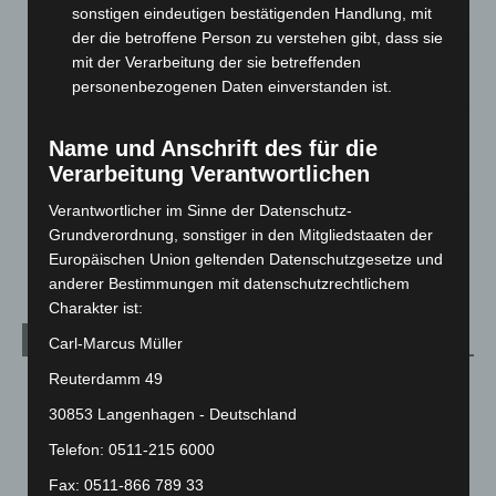
5. August 2026
sonstigen eindeutigen bestätigenden Handlung, mit
der die betroffene Person zu verstehen gibt, dass sie
Celle: Mensch stirbt bei Bagger-Unfall auf Baustelle
mit der Verarbeitung der sie betreffenden
5. August 2026
personenbezogenen Daten einverstanden ist.
Gasleitung bei McDonald’s-Umbau in Langenhagen
Name und Anschrift des für die
beschädigt
Verarbeitung Verantwortlichen
5. August 2026
Verantwortlicher im Sinne der Datenschutz-
Anklage nach Abschaltung von „Archetyp Market“ erhoben
Grundverordnung, sonstiger in den Mitgliedstaaten der
3. August 2026
Europäischen Union geltenden Datenschutzgesetze und
anderer Bestimmungen mit datenschutzrechtlichem
Charakter ist:
Kategorien
Carl-Marcus Müller
Reuterdamm 49
Blaulicht
2.799
30853 Langenhagen - Deutschland
Corona-News
712
Telefon: 0511-215 6000
Hannover und Region
5.037
Fax: 0511-866 789 33
Langenhagen und Ortsteile
3.250