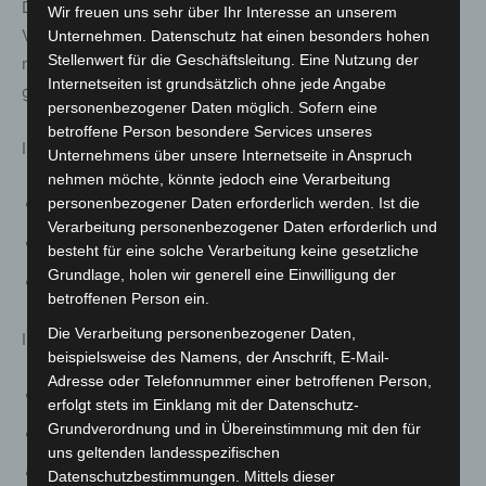
Der Neubau ist als kombinierter Hallen- und
Wir freuen uns sehr über Ihr Interesse an unserem
Verwaltungsbau konzipiert. Die Fahrzeughalle bietet
Unternehmen. Datenschutz hat einen besonders hohen
Stellenwert für die Geschäftsleitung. Eine Nutzung der
neun Stellplätze und ist über eine Glasfassade offen
Internetseiten ist grundsätzlich ohne jede Angabe
gestaltet.
personenbezogener Daten möglich. Sofern eine
betroffene Person besondere Services unseres
Im Erdgeschoss befinden sich unter anderem:
Unternehmens über unsere Internetseite in Anspruch
nehmen möchte, könnte jedoch eine Verarbeitung
personenbezogener Daten erforderlich werden. Ist die
Umkleiden und Sanitärräume
Verarbeitung personenbezogener Daten erforderlich und
Werkstatt, Lager und Technikräume
besteht für eine solche Verarbeitung keine gesetzliche
Grundlage, holen wir generell eine Einwilligung der
direkter Zugang zur Fahrzeughalle
betroffenen Person ein.
Die Verarbeitung personenbezogener Daten,
Im Obergeschoss sind untergebracht:
beispielsweise des Namens, der Anschrift, E-Mail-
Adresse oder Telefonnummer einer betroffenen Person,
Schulungsraum
erfolgt stets im Einklang mit der Datenschutz-
Grundverordnung und in Übereinstimmung mit den für
Teeküche
uns geltenden landesspezifischen
Bereitschaftsraum
Datenschutzbestimmungen. Mittels dieser