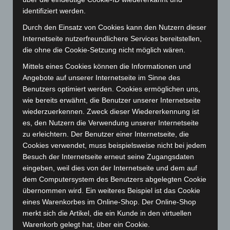
Februar 2026
(109)
identifiziert werden.
Januar 2026
(122)
Durch den Einsatz von Cookies kann den Nutzern dieser
Dezember 2025
(103)
Internetseite nutzerfreundlichere Services bereitstellen,
November 2025
(114)
die ohne die Cookie-Setzung nicht möglich wären.
Oktober 2025
(112)
Mittels eines Cookies können die Informationen und
September 2025
(93)
Angebote auf unserer Internetseite im Sinne des
Benutzers optimiert werden. Cookies ermöglichen uns,
August 2025
(90)
wie bereits erwähnt, die Benutzer unserer Internetseite
Juli 2025
(90)
wiederzuerkennen. Zweck dieser Wiedererkennung ist
es, den Nutzern die Verwendung unserer Internetseite
Juni 2025
(103)
zu erleichtern. Der Benutzer einer Internetseite, die
Mai 2025
(112)
Cookies verwendet, muss beispielsweise nicht bei jedem
April 2025
(88)
Besuch der Internetseite erneut seine Zugangsdaten
eingeben, weil dies von der Internetseite und dem auf
März 2025
(111)
dem Computersystem des Benutzers abgelegten Cookie
Februar 2025
(96)
übernommen wird. Ein weiteres Beispiel ist das Cookie
Januar 2025
(88)
eines Warenkorbes im Online-Shop. Der Online-Shop
merkt sich die Artikel, die ein Kunde in den virtuellen
Dezember 2024
(89)
Warenkorb gelegt hat, über ein Cookie.