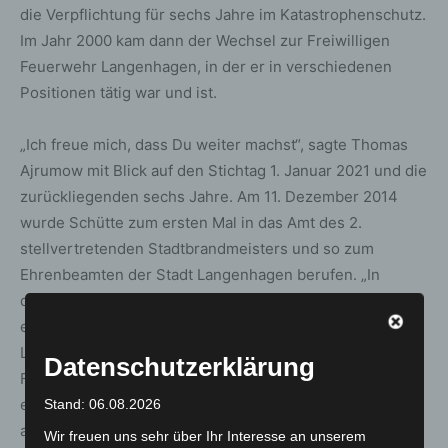
die Verpflichtung für sechs Jahre im Katastrophenschutz.
Im Jahr 2000 kam dann der Wechsel zur Freiwilligen
Feuerwehr Langenhagen, in der er in verschiedenen
Positionen tätig war und ist.
„Ich freue mich, dass Du weiter machst“, sagte Thomas
Ajrumow mit Blick auf den Stichtag 1. Januar 2021 und die
zurückliegenden sechs Jahre. Am 11. Dezember 2014
wurde Schütte zum ersten Mal in das Amt des 2.
stellvertretenden Stadtbrandmeisters und so zum
Ehrenbeamten der Stadt Langenhagen berufen. „In
dieser Zeit hast Du Dich mit Deinen Steckenpferden
eingebracht und sehr gut in den Bereichen
Lehrgangsorganisation und Ausbildung,
Datenschutzerklärung
Feuerwehrbedarfsplan oder Corona Dienstanweisungen
etabliert.“ Man wachse mit dem Amt, berichtete Ajrumow
Stand: 06.08.2026
aus eigener Erfahrung. Was seinen Kameraden darüber
Wir freuen uns sehr über Ihr Interesse an unserem