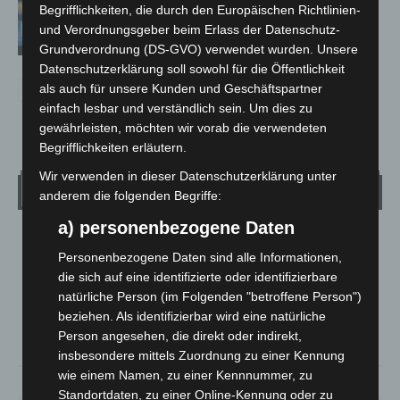
Vermisste Seniorin aus Godshorn tot
Begrifflichkeiten, die durch den Europäischen Richtlinien-
aufgefunden
und Verordnungsgeber beim Erlass der Datenschutz-
Grundverordnung (DS-GVO) verwendet wurden. Unsere
Datenschutzerklärung soll sowohl für die Öffentlichkeit
als auch für unsere Kunden und Geschäftspartner
einfach lesbar und verständlich sein. Um dies zu
gewährleisten, möchten wir vorab die verwendeten
Begrifflichkeiten erläutern.
Wir verwenden in dieser Datenschutzerklärung unter
Wetter
anderem die folgenden Begriffe:
a) personenbezogene Daten
LANGENHAGEN
Personenbezogene Daten sind alle Informationen,
Überwiegend Bewölkt
die sich auf eine identifizierte oder identifizierbare
°
21.1
natürliche Person (im Folgenden "betroffene Person")
°
C
19.6
beziehen. Als identifizierbar wird eine natürliche
°
19
Person angesehen, die direkt oder indirekt,
insbesondere mittels Zuordnung zu einer Kennung
wie einem Namen, zu einer Kennnummer, zu
78%
0.5m/s
63%
Standortdaten, zu einer Online-Kennung oder zu