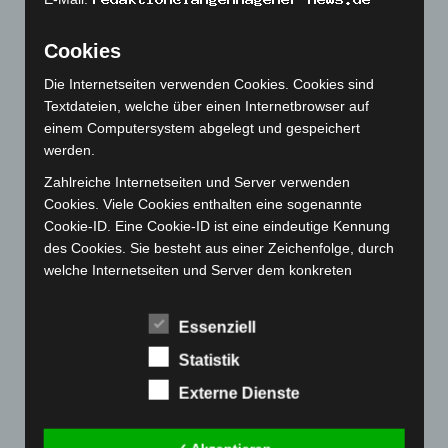
Oktober 2022
(166)
September 2022
(205)
Cookies
August 2022
(166)
Die Internetseiten verwenden Cookies. Cookies sind
Juli 2022
(133)
Textdateien, welche über einen Internetbrowser auf
Juni 2022
(167)
einem Computersystem abgelegt und gespeichert
werden.
Mai 2022
(177)
Zahlreiche Internetseiten und Server verwenden
April 2022
(198)
Cookies. Viele Cookies enthalten eine sogenannte
März 2022
(221)
Cookie-ID. Eine Cookie-ID ist eine eindeutige Kennung
Februar 2022
(189)
des Cookies. Sie besteht aus einer Zeichenfolge, durch
welche Internetseiten und Server dem konkreten
Januar 2022
(190)
Internetbrowser zugeordnet werden können, in dem das
Dezember 2021
(204)
Cookie gespeichert wurde. Dies ermöglicht es den
Essenziell
November 2021
(215)
besuchten Internetseiten und Servern, den individuellen
Browser der betroffenen Person von anderen
Statistik
Oktober 2021
(171)
Internetbrowsern, die andere Cookies enthalten, zu
September 2021
(180)
Externe Dienste
unterscheiden. Ein bestimmter Internetbrowser kann
August 2021
(154)
über die eindeutige Cookie-ID wiedererkannt und
identifiziert werden.