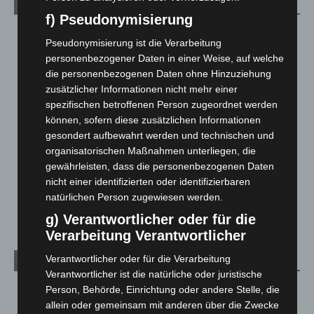
Kategorien
f) Pseudonymisierung
Blaulicht
2.797
Pseudonymisierung ist die Verarbeitung
Corona-News
712
personenbezogener Daten in einer Weise, auf welche
die personenbezogenen Daten ohne Hinzuziehung
Hannover und Region
5.034
zusätzlicher Informationen nicht mehr einer
Langenhagen und Ortsteile
3.249
spezifischen betroffenen Person zugeordnet werden
Leserbriefe
1
können, sofern diese zusätzlichen Informationen
gesondert aufbewahrt werden und technischen und
Menschen
2
organisatorischen Maßnahmen unterliegen, die
Über uns
1
gewährleisten, dass die personenbezogenen Daten
Veranstaltungen
1.887
nicht einer identifizierten oder identifizierbaren
natürlichen Person zugewiesen werden.
Welt
1.269
g) Verantwortlicher oder für die
Verarbeitung Verantwortlicher
Verantwortlicher oder für die Verarbeitung
Archiv
Verantwortlicher ist die natürliche oder juristische
Person, Behörde, Einrichtung oder andere Stelle, die
August 2026
(9)
allein oder gemeinsam mit anderen über die Zwecke
Juli 2026
(73)