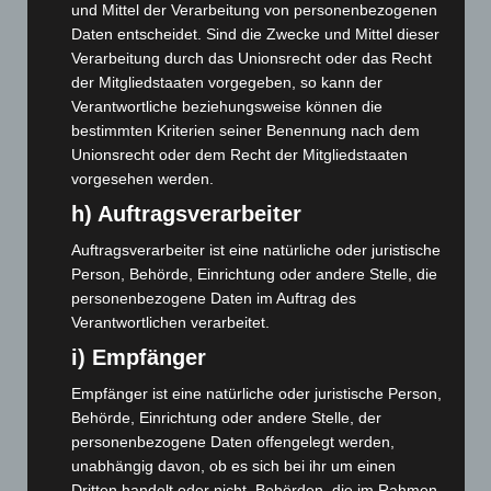
und Mittel der Verarbeitung von personenbezogenen
Juni 2026
(139)
Daten entscheidet. Sind die Zwecke und Mittel dieser
Verarbeitung durch das Unionsrecht oder das Recht
Mai 2026
(99)
der Mitgliedstaaten vorgegeben, so kann der
April 2026
(99)
Verantwortliche beziehungsweise können die
März 2026
(115)
bestimmten Kriterien seiner Benennung nach dem
Unionsrecht oder dem Recht der Mitgliedstaaten
Februar 2026
(109)
vorgesehen werden.
Januar 2026
(122)
h) Auftragsverarbeiter
Dezember 2025
(103)
Auftragsverarbeiter ist eine natürliche oder juristische
November 2025
(114)
Person, Behörde, Einrichtung oder andere Stelle, die
Oktober 2025
(112)
personenbezogene Daten im Auftrag des
Verantwortlichen verarbeitet.
September 2025
(93)
i) Empfänger
August 2025
(90)
Juli 2025
(90)
Empfänger ist eine natürliche oder juristische Person,
Behörde, Einrichtung oder andere Stelle, der
Juni 2025
(103)
personenbezogene Daten offengelegt werden,
Mai 2025
(112)
unabhängig davon, ob es sich bei ihr um einen
April 2025
(88)
Dritten handelt oder nicht. Behörden, die im Rahmen