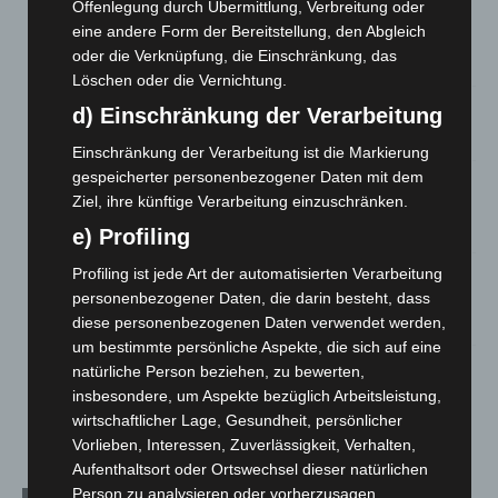
Offenlegung durch Übermittlung, Verbreitung oder
Gasleitung bei McDonald’s-Umbau in Langenhagen
eine andere Form der Bereitstellung, den Abgleich
beschädigt
oder die Verknüpfung, die Einschränkung, das
5. August 2026
Löschen oder die Vernichtung.
d) Einschränkung der Verarbeitung
Anklage nach Abschaltung von „Archetyp Market“ erhoben
3. August 2026
Einschränkung der Verarbeitung ist die Markierung
gespeicherter personenbezogener Daten mit dem
Hannover: Polizei stoppt 166 Trunkenheitsfahrten bei
Ziel, ihre künftige Verarbeitung einzuschränken.
Großkontrolle
2. August 2026
e) Profiling
Profiling ist jede Art der automatisierten Verarbeitung
Hannover Klassik Open Air 2026: Französische Oper im
Maschpark
personenbezogener Daten, die darin besteht, dass
diese personenbezogenen Daten verwendet werden,
2. August 2026
um bestimmte persönliche Aspekte, die sich auf eine
Schwarz Digits und Zscaler starten souveräne Cloud-
natürliche Person beziehen, zu bewerten,
Sicherheitsplattform für Europa
insbesondere, um Aspekte bezüglich Arbeitsleistung,
2. August 2026
wirtschaftlicher Lage, Gesundheit, persönlicher
Vorlieben, Interessen, Zuverlässigkeit, Verhalten,
Aufenthaltsort oder Ortswechsel dieser natürlichen
Person zu analysieren oder vorherzusagen.