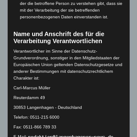
Januar 2024
(111)
der die betroffene Person zu verstehen gibt, dass sie
Dezember 2023
(130)
mit der Verarbeitung der sie betreffenden
personenbezogenen Daten einverstanden ist.
November 2023
(130)
Oktober 2023
(114)
Name und Anschrift des für die
September 2023
(133)
Verarbeitung Verantwortlichen
August 2023
(134)
Verantwortlicher im Sinne der Datenschutz-
Juli 2023
(118)
Grundverordnung, sonstiger in den Mitgliedstaaten der
Juni 2023
(142)
Europäischen Union geltenden Datenschutzgesetze und
anderer Bestimmungen mit datenschutzrechtlichem
Mai 2023
(139)
Charakter ist:
April 2023
(155)
Carl-Marcus Müller
März 2023
(174)
Reuterdamm 49
Februar 2023
(154)
30853 Langenhagen - Deutschland
Januar 2023
(140)
Telefon: 0511-215 6000
Dezember 2022
(130)
Fax: 0511-866 789 33
November 2022
(167)
E-Mail: