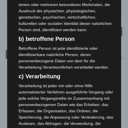
einem oder mehreren besonderen Merkmalen, die
DO.
FR.
SA.
SO.
MO.
29
°
24
°
27
°
31
°
31
°
Ausdruck der physischen, physiologischen,
genetischen, psychischen, wirtschaftlichen,
kulturellen oder sozialen Identität dieser natürlichen
Person sind, identifiziert werden kann.
b) betroffene Person
Betroffene Person ist jede identifizierte oder
identifizierbare natürliche Person, deren
Aktuelle Beiträge
personenbezogene Daten von dem für die
Region Hannover: 21 neue Notfallsanitäter starten beim
Verarbeitung Verantwortlichen verarbeitet werden.
Roten Kreuz
c) Verarbeitung
5. August 2026
Verarbeitung ist jeder mit oder ohne Hilfe
Mann läuft mit Hockeyschläger über A7 – Polizei sucht
automatisierter Verfahren ausgeführte Vorgang oder
Zeugen
jede solche Vorgangsreihe im Zusammenhang mit
5. August 2026
personenbezogenen Daten wie das Erheben, das
Erfassen, die Organisation, das Ordnen, die
Celle: Mensch stirbt bei Bagger-Unfall auf Baustelle
Speicherung, die Anpassung oder Veränderung, das
5. August 2026
Auslesen, das Abfragen, die Verwendung, die