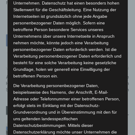
hinaus auszeichne: seine „Engelsgeduld“.
Unternehmen. Datenschutz hat einen besonders hohen
Stellenwert für die Geschäftsleitung. Eine Nutzung der
Internetseiten ist grundsätzlich ohne jede Angabe
personenbezogener Daten möglich. Sofern eine
betroffene Person besondere Services unseres
Unternehmens über unsere Internetseite in Anspruch
nehmen möchte, könnte jedoch eine Verarbeitung
personenbezogener Daten erforderlich werden. Ist die
Verarbeitung personenbezogener Daten erforderlich und
besteht für eine solche Verarbeitung keine gesetzliche
Vorheriger Artikel
Nächster Artikel
Grundlage, holen wir generell eine Einwilligung der
betroffenen Person ein.
Am Haus der Jugend spenden
Erstmals umfangreiche
Hopfenbuchen künftig
Kontrollen am ehemaligen
Die Verarbeitung personenbezogener Daten,
Schatten im Innenhof
Hallenfreibad Godshorn
beispielsweise des Namens, der Anschrift, E-Mail-
Adresse oder Telefonnummer einer betroffenen Person,
erfolgt stets im Einklang mit der Datenschutz-
Verwandte Artikel
Mehr vom Autor
Grundverordnung und in Übereinstimmung mit den für
uns geltenden landesspezifischen
Datenschutzbestimmungen. Mittels dieser
Mann läuft mit Hockeyschläger über
Datenschutzerklärung möchte unser Unternehmen die
A7 – Polizei sucht Zeugen