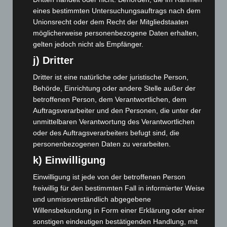
eines bestimmten Untersuchungsauftrags nach dem
März 2025
(111)
Unionsrecht oder dem Recht der Mitgliedstaaten
Februar 2025
(96)
möglicherweise personenbezogene Daten erhalten,
gelten jedoch nicht als Empfänger.
Januar 2025
(88)
j) Dritter
Dezember 2024
(89)
November 2024
(94)
Dritter ist eine natürliche oder juristische Person,
Behörde, Einrichtung oder andere Stelle außer der
Oktober 2024
(93)
betroffenen Person, dem Verantwortlichen, dem
September 2024
(112)
Auftragsverarbeiter und den Personen, die unter der
August 2024
(107)
unmittelbaren Verantwortung des Verantwortlichen
oder des Auftragsverarbeiters befugt sind, die
Juli 2024
(89)
personenbezogenen Daten zu verarbeiten.
Juni 2024
(107)
k) Einwilligung
Mai 2024
(149)
Einwilligung ist jede von der betroffenen Person
April 2024
(102)
freiwillig für den bestimmten Fall in informierter Weise
März 2024
(103)
und unmissverständlich abgegebene
Willensbekundung in Form einer Erklärung oder einer
Februar 2024
(103)
sonstigen eindeutigen bestätigenden Handlung, mit