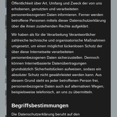
Öffentlichkeit über Art, Umfang und Zweck der von uns
erhobenen, genutzten und verarbeiteten
personenbezogenen Daten informieren. Ferner werden
Gasleitung bei McDonald’s-Umbau in
betroffene Personen mittels dieser Datenschutzerklärung
Langenhagen beschädigt
über die ihnen zustehenden Rechte aufgeklärt.
Wir haben als für die Verarbeitung Verantwortlicher
zahlreiche technische und organisatorische Maßnahmen
Langenhagen: Autofahrer mit 3,17
umgesetzt, um einen möglichst lückenlosen Schutz der
Promille aus dem Verkehr gezogen
über diese Internetseite verarbeiteten
personenbezogenen Daten sicherzustellen. Dennoch
können Internetbasierte Datenübertragungen
Blaulichtmeile Langenhagen 2026:
grundsätzlich Sicherheitslücken aufweisen, sodass ein
Polizei, Feuerwehr und Rettung
absoluter Schutz nicht gewährleistet werden kann. Aus
hautnah erleben
diesem Grund steht es jeder betroffenen Person frei,
personenbezogene Daten auch auf alternativen Wegen,
beispielsweise telefonisch, an uns zu übermitteln.
Polizei Langenhagen testet Aufnahme
von Anzeigen per Videochat
Begriffsbestimmungen
Die Datenschutzerklärung beruht auf den