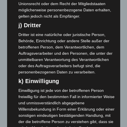
Unionsrecht oder dem Recht der Mitgliedstaaten
November 2024
(94)
möglicherweise personenbezogene Daten erhalten,
Oktober 2024
(93)
gelten jedoch nicht als Empfänger.
September 2024
(112)
j) Dritter
August 2024
(107)
Dritter ist eine natürliche oder juristische Person,
Juli 2024
(89)
Behörde, Einrichtung oder andere Stelle außer der
Juni 2024
(107)
betroffenen Person, dem Verantwortlichen, dem
Auftragsverarbeiter und den Personen, die unter der
Mai 2024
(149)
unmittelbaren Verantwortung des Verantwortlichen
April 2024
(102)
oder des Auftragsverarbeiters befugt sind, die
März 2024
(103)
personenbezogenen Daten zu verarbeiten.
k) Einwilligung
Februar 2024
(103)
Januar 2024
(111)
Einwilligung ist jede von der betroffenen Person
freiwillig für den bestimmten Fall in informierter Weise
Dezember 2023
(130)
und unmissverständlich abgegebene
November 2023
(130)
Willensbekundung in Form einer Erklärung oder einer
Oktober 2023
(114)
sonstigen eindeutigen bestätigenden Handlung, mit
der die betroffene Person zu verstehen gibt, dass sie
September 2023
(133)