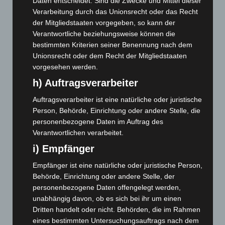
Daten entscheidet. Sind die Zwecke und Mittel dieser
Februar 2026
(109)
Verarbeitung durch das Unionsrecht oder das Recht
Januar 2026
(122)
der Mitgliedstaaten vorgegeben, so kann der
Verantwortliche beziehungsweise können die
Dezember 2025
(103)
bestimmten Kriterien seiner Benennung nach dem
November 2025
(114)
Unionsrecht oder dem Recht der Mitgliedstaaten
Oktober 2025
(112)
vorgesehen werden.
September 2025
(93)
h) Auftragsverarbeiter
August 2025
(90)
Auftragsverarbeiter ist eine natürliche oder juristische
Person, Behörde, Einrichtung oder andere Stelle, die
Juli 2025
(90)
personenbezogene Daten im Auftrag des
Juni 2025
(103)
Verantwortlichen verarbeitet.
Mai 2025
(112)
i) Empfänger
April 2025
(88)
Empfänger ist eine natürliche oder juristische Person,
März 2025
(111)
Behörde, Einrichtung oder andere Stelle, der
Februar 2025
(96)
personenbezogene Daten offengelegt werden,
unabhängig davon, ob es sich bei ihr um einen
Januar 2025
(88)
Dritten handelt oder nicht. Behörden, die im Rahmen
Dezember 2024
(89)
eines bestimmten Untersuchungsauftrags nach dem