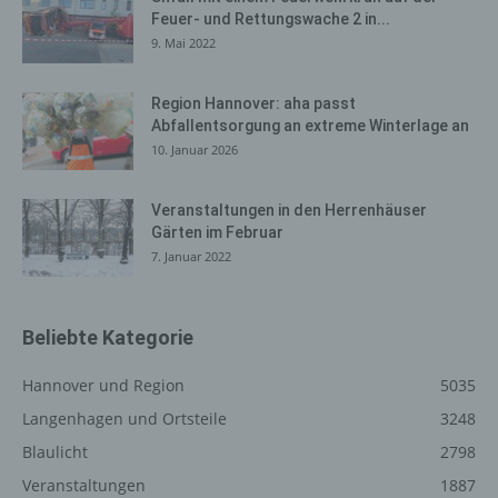
Browsertypen und Versionen, (2) das vom zugreifenden
Feuer- und Rettungswache 2 in...
System verwendete Betriebssystem, (3) die
9. Mai 2022
Internetseite, von welcher ein zugreifendes System auf
unsere Internetseite gelangt (sogenannte Referrer), (4)
die Unterwebseiten, welche über ein zugreifendes
Region Hannover: aha passt
System auf unserer Internetseite angesteuert werden,
Abfallentsorgung an extreme Winterlage an
(5) das Datum und die Uhrzeit eines Zugriffs auf die
10. Januar 2026
Internetseite, (6) eine Internet-Protokoll-Adresse (IP-
Adresse), (7) der Internet-Service-Provider des
Veranstaltungen in den Herrenhäuser
zugreifenden Systems und (8) sonstige ähnliche Daten
Gärten im Februar
und Informationen, die der Gefahrenabwehr im Falle von
7. Januar 2022
Angriffen auf unsere informationstechnologischen
Systeme dienen.
Bei der Nutzung dieser allgemeinen Daten und
Beliebte Kategorie
Informationen ziehen wird keine Rückschlüsse auf die
betroffene Person. Diese Informationen werden vielmehr
Hannover und Region
5035
benötigt, um (1) die Inhalte unserer Internetseite korrekt
Langenhagen und Ortsteile
3248
auszuliefern, (2) die Inhalte unserer Internetseite sowie
Blaulicht
2798
die Werbung für diese zu optimieren, (3) die dauerhafte
Funktionsfähigkeit unserer informationstechnologischen
Veranstaltungen
1887