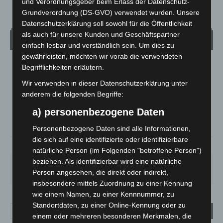
und Verordnungsgeber beim Erlass der Datenschutz-
Grundverordnung (DS-GVO) verwendet wurden. Unsere
Datenschutzerklärung soll sowohl für die Öffentlichkeit
als auch für unsere Kunden und Geschäftspartner
Wetter
einfach lesbar und verständlich sein. Um dies zu
gewährleisten, möchten wir vorab die verwendeten
Begrifflichkeiten erläutern.
LANGENHAGEN
Klarer Himmel
Wir verwenden in dieser Datenschutzerklärung unter
anderem die folgenden Begriffe:
°
14.9
°
C
13.7
a) personenbezogene Daten
°
12.2
Personenbezogene Daten sind alle Informationen,
die sich auf eine identifizierte oder identifizierbare
83%
3.2m/s
8%
natürliche Person (im Folgenden "betroffene Person")
beziehen. Als identifizierbar wird eine natürliche
FR.
SA.
SO.
MO.
DI.
21
°
26
°
32
°
30
°
23
°
Person angesehen, die direkt oder indirekt,
insbesondere mittels Zuordnung zu einer Kennung
wie einem Namen, zu einer Kennnummer, zu
Standortdaten, zu einer Online-Kennung oder zu
einem oder mehreren besonderen Merkmalen, die