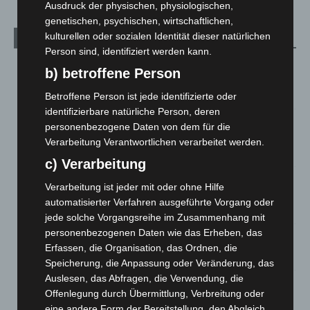
Ausdruck der physischen, physiologischen,
genetischen, psychischen, wirtschaftlichen,
kulturellen oder sozialen Identität dieser natürlichen
Aktuelle Beiträge
Person sind, identifiziert werden kann.
Brand im „Haus der Begegnung“ in Neuwarmbüchen schnell
b) betroffene Person
eingedämmt
6. August 2026
Betroffene Person ist jede identifizierte oder
identifizierbare natürliche Person, deren
Region Hannover: 21 neue Notfallsanitäter starten beim
personenbezogene Daten von dem für die
Roten Kreuz
Verarbeitung Verantwortlichen verarbeitet werden.
5. August 2026
c) Verarbeitung
Mann läuft mit Hockeyschläger über A7 – Polizei sucht
Verarbeitung ist jeder mit oder ohne Hilfe
Zeugen
automatisierter Verfahren ausgeführte Vorgang oder
5. August 2026
jede solche Vorgangsreihe im Zusammenhang mit
personenbezogenen Daten wie das Erheben, das
Celle: Mensch stirbt bei Bagger-Unfall auf Baustelle
Erfassen, die Organisation, das Ordnen, die
5. August 2026
Speicherung, die Anpassung oder Veränderung, das
Auslesen, das Abfragen, die Verwendung, die
Gasleitung bei McDonald’s-Umbau in Langenhagen
Offenlegung durch Übermittlung, Verbreitung oder
beschädigt
eine andere Form der Bereitstellung, den Abgleich