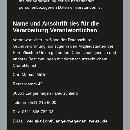
mit der Verarbeitung der sie betreffenden
August 2023
(134)
personenbezogenen Daten einverstanden ist.
Juli 2023
(118)
Juni 2023
(142)
Name und Anschrift des für die
Verarbeitung Verantwortlichen
Mai 2023
(139)
April 2023
(155)
Verantwortlicher im Sinne der Datenschutz-
Grundverordnung, sonstiger in den Mitgliedstaaten der
März 2023
(174)
Europäischen Union geltenden Datenschutzgesetze und
Februar 2023
(154)
anderer Bestimmungen mit datenschutzrechtlichem
Charakter ist:
Januar 2023
(140)
Dezember 2022
(130)
Carl-Marcus Müller
November 2022
(167)
Reuterdamm 49
Oktober 2022
(166)
30853 Langenhagen - Deutschland
September 2022
(205)
Telefon: 0511-215 6000
August 2022
(166)
Fax: 0511-866 789 33
Juli 2022
(133)
E-Mail:
Juni 2022
(167)