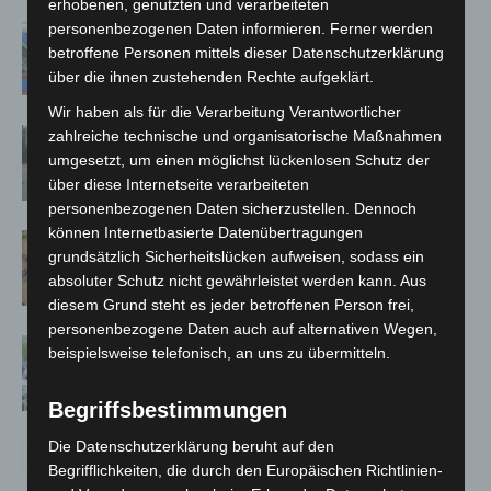
erhobenen, genutzten und verarbeiteten
personenbezogenen Daten informieren. Ferner werden
Mann läuft mit Hockeyschläger über
betroffene Personen mittels dieser Datenschutzerklärung
A7 – Polizei sucht Zeugen
über die ihnen zustehenden Rechte aufgeklärt.
Wir haben als für die Verarbeitung Verantwortlicher
Hannover: Polizei stoppt 166
zahlreiche technische und organisatorische Maßnahmen
umgesetzt, um einen möglichst lückenlosen Schutz der
Trunkenheitsfahrten bei
über diese Internetseite verarbeiteten
Großkontrolle
personenbezogenen Daten sicherzustellen. Dennoch
können Internetbasierte Datenübertragungen
Hannover Klassik Open Air 2026:
grundsätzlich Sicherheitslücken aufweisen, sodass ein
Französische Oper im Maschpark
absoluter Schutz nicht gewährleistet werden kann. Aus
diesem Grund steht es jeder betroffenen Person frei,
personenbezogene Daten auch auf alternativen Wegen,
Blaulichtmeile Langenhagen 2026:
beispielsweise telefonisch, an uns zu übermitteln.
Polizei, Feuerwehr und Rettung
hautnah erleben
Begriffsbestimmungen
Die Datenschutzerklärung beruht auf den
Begrifflichkeiten, die durch den Europäischen Richtlinien-