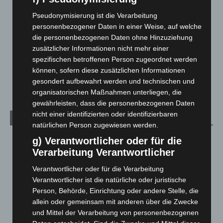
Langenhagen und Ortsteile
3.249
Pseudonymisierung ist die Verarbeitung
Leserbriefe
1
personenbezogener Daten in einer Weise, auf welche
Menschen
2
die personenbezogenen Daten ohne Hinzuziehung
Über uns
1
zusätzlicher Informationen nicht mehr einer
spezifischen betroffenen Person zugeordnet werden
Veranstaltungen
1.887
können, sofern diese zusätzlichen Informationen
Welt
1.269
gesondert aufbewahrt werden und technischen und
organisatorischen Maßnahmen unterliegen, die
gewährleisten, dass die personenbezogenen Daten
nicht einer identifizierten oder identifizierbaren
Archiv
natürlichen Person zugewiesen werden.
August 2026
(10)
g) Verantwortlicher oder für die
Verarbeitung Verantwortlicher
Juli 2026
(73)
Verantwortlicher oder für die Verarbeitung
Juni 2026
(139)
Verantwortlicher ist die natürliche oder juristische
Mai 2026
(99)
Person, Behörde, Einrichtung oder andere Stelle, die
April 2026
(99)
allein oder gemeinsam mit anderen über die Zwecke
und Mittel der Verarbeitung von personenbezogenen
März 2026
(115)