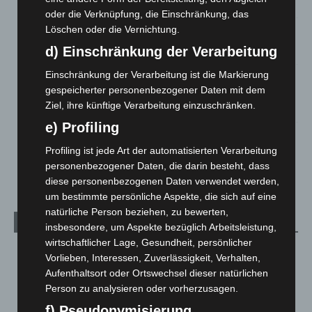
5. August 2026
oder die Verknüpfung, die Einschränkung, das
Löschen oder die Vernichtung.
Anklage nach Abschaltung von „Archetyp Market“ erhoben
d) Einschränkung der Verarbeitung
3. August 2026
Einschränkung der Verarbeitung ist die Markierung
Hannover: Polizei stoppt 166 Trunkenheitsfahrten bei
gespeicherter personenbezogener Daten mit dem
Großkontrolle
Ziel, ihre künftige Verarbeitung einzuschränken.
2. August 2026
e) Profiling
Hannover Klassik Open Air 2026: Französische Oper im
Maschpark
Profiling ist jede Art der automatisierten Verarbeitung
personenbezogener Daten, die darin besteht, dass
2. August 2026
diese personenbezogenen Daten verwendet werden,
um bestimmte persönliche Aspekte, die sich auf eine
natürliche Person beziehen, zu bewerten,
Kategorien
insbesondere, um Aspekte bezüglich Arbeitsleistung,
wirtschaftlicher Lage, Gesundheit, persönlicher
Blaulicht
2.798
Vorlieben, Interessen, Zuverlässigkeit, Verhalten,
Corona-News
712
Aufenthaltsort oder Ortswechsel dieser natürlichen
Person zu analysieren oder vorherzusagen.
Hannover und Region
5.035
f) Pseudonymisierung