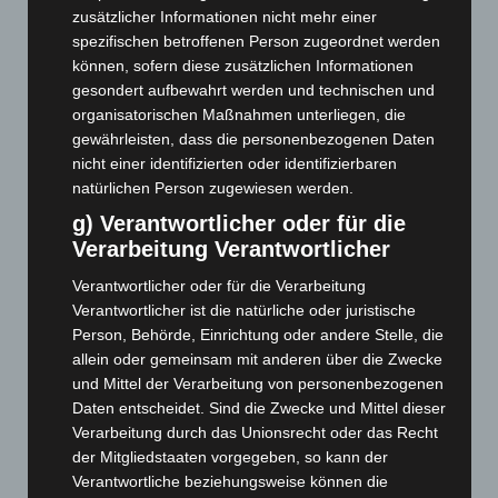
Mai 2026
(99)
zusätzlicher Informationen nicht mehr einer
April 2026
(99)
spezifischen betroffenen Person zugeordnet werden
können, sofern diese zusätzlichen Informationen
März 2026
(115)
gesondert aufbewahrt werden und technischen und
Februar 2026
(109)
organisatorischen Maßnahmen unterliegen, die
gewährleisten, dass die personenbezogenen Daten
Januar 2026
(122)
nicht einer identifizierten oder identifizierbaren
Dezember 2025
(103)
natürlichen Person zugewiesen werden.
November 2025
(114)
g) Verantwortlicher oder für die
Oktober 2025
(112)
Verarbeitung Verantwortlicher
September 2025
(93)
Verantwortlicher oder für die Verarbeitung
August 2025
(90)
Verantwortlicher ist die natürliche oder juristische
Person, Behörde, Einrichtung oder andere Stelle, die
Juli 2025
(90)
allein oder gemeinsam mit anderen über die Zwecke
Juni 2025
(103)
und Mittel der Verarbeitung von personenbezogenen
Mai 2025
(112)
Daten entscheidet. Sind die Zwecke und Mittel dieser
Verarbeitung durch das Unionsrecht oder das Recht
April 2025
(88)
der Mitgliedstaaten vorgegeben, so kann der
März 2025
(111)
Verantwortliche beziehungsweise können die