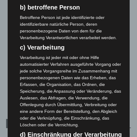
Roten Kreuz
b) betroffene Person
5. August 2026
Betroffene Person ist jede identifizierte oder
Mann läuft mit Hockeyschläger über A7 – Polizei sucht
identifizierbare natürliche Person, deren
Zeugen
personenbezogene Daten von dem für die
5. August 2026
Verarbeitung Verantwortlichen verarbeitet werden.
Celle: Mensch stirbt bei Bagger-Unfall auf Baustelle
c) Verarbeitung
5. August 2026
Verarbeitung ist jeder mit oder ohne Hilfe
automatisierter Verfahren ausgeführte Vorgang oder
Gasleitung bei McDonald’s-Umbau in Langenhagen
jede solche Vorgangsreihe im Zusammenhang mit
beschädigt
personenbezogenen Daten wie das Erheben, das
5. August 2026
Erfassen, die Organisation, das Ordnen, die
Speicherung, die Anpassung oder Veränderung, das
Anklage nach Abschaltung von „Archetyp Market“ erhoben
Auslesen, das Abfragen, die Verwendung, die
3. August 2026
Offenlegung durch Übermittlung, Verbreitung oder
eine andere Form der Bereitstellung, den Abgleich
oder die Verknüpfung, die Einschränkung, das
Kategorien
Löschen oder die Vernichtung.
d) Einschränkung der Verarbeitung
Blaulicht
2.799