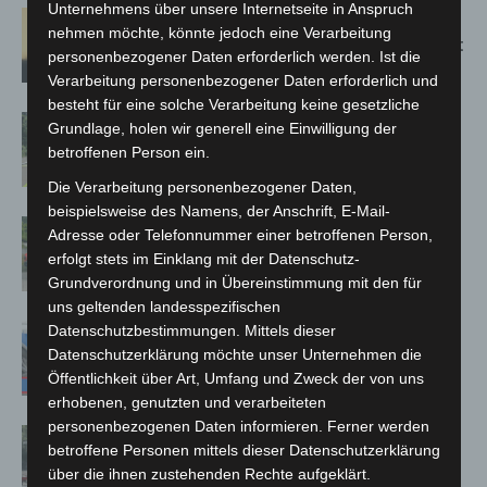
Unternehmens über unsere Internetseite in Anspruch
Hannover: Erste Tigermücken-
nehmen möchte, könnte jedoch eine Verarbeitung
Population in Niedersachsen entdeckt
personenbezogener Daten erforderlich werden. Ist die
Verarbeitung personenbezogener Daten erforderlich und
besteht für eine solche Verarbeitung keine gesetzliche
Brand im „Haus der Begegnung“ in
Grundlage, holen wir generell eine Einwilligung der
Neuwarmbüchen schnell eingedämmt
betroffenen Person ein.
Die Verarbeitung personenbezogener Daten,
beispielsweise des Namens, der Anschrift, E-Mail-
Region Hannover: 21 neue
Adresse oder Telefonnummer einer betroffenen Person,
Notfallsanitäter starten beim Roten
erfolgt stets im Einklang mit der Datenschutz-
Kreuz
Grundverordnung und in Übereinstimmung mit den für
uns geltenden landesspezifischen
Datenschutzbestimmungen. Mittels dieser
Mann läuft mit Hockeyschläger über
Datenschutzerklärung möchte unser Unternehmen die
A7 – Polizei sucht Zeugen
Öffentlichkeit über Art, Umfang und Zweck der von uns
erhobenen, genutzten und verarbeiteten
personenbezogenen Daten informieren. Ferner werden
Gasleitung bei McDonald’s-Umbau in
betroffene Personen mittels dieser Datenschutzerklärung
Langenhagen beschädigt
über die ihnen zustehenden Rechte aufgeklärt.