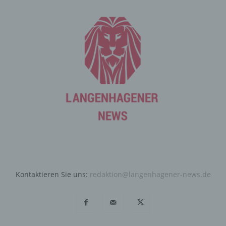
Angebote auf unserer Internetseite im Sinne des
Benutzers optimiert werden. Cookies ermöglichen uns,
wie bereits erwähnt, die Benutzer unserer Internetseite
wiederzuerkennen. Zweck dieser Wiedererkennung ist
es, den Nutzern die Verwendung unserer Internetseite
zu erleichtern. Der Benutzer einer Internetseite, die
Cookies verwendet, muss beispielsweise nicht bei jedem
Besuch der Internetseite erneut seine Zugangsdaten
eingeben, weil dies von der Internetseite und dem auf
dem Computersystem des Benutzers abgelegten Cookie
übernommen wird. Ein weiteres Beispiel ist das Cookie
eines Warenkorbes im Online-Shop. Der Online-Shop
merkt sich die Artikel, die ein Kunde in den virtuellen
Warenkorb gelegt hat, über ein Cookie.
Die betroffene Person kann die Setzung von Cookies
Kontaktieren Sie uns:
redaktion@langenhagener-news.de
durch unsere Internetseite jederzeit mittels einer
entsprechenden Einstellung des genutzten
Internetbrowsers verhindern und damit der Setzung von
Cookies dauerhaft widersprechen. Ferner können
bereits gesetzte Cookies jederzeit über einen