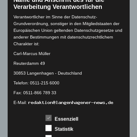
August 2022
(166)
Verarbeitung Verantwortlichen
Juli 2022
(133)
Verantwortlicher im Sinne der Datenschutz-
Juni 2022
(167)
Grundverordnung, sonstiger in den Mitgliedstaaten der
Europäischen Union geltenden Datenschutzgesetze und
Mai 2022
(177)
anderer Bestimmungen mit datenschutzrechtlichem
April 2022
(198)
Charakter ist:
März 2022
(221)
Carl-Marcus Müller
Februar 2022
(189)
Reuterdamm 49
Januar 2022
(190)
30853 Langenhagen - Deutschland
Dezember 2021
(204)
Telefon: 0511-215 6000
November 2021
(215)
Fax: 0511-866 789 33
Oktober 2021
(171)
E-Mail:
September 2021
(180)
August 2021
(154)
Cookies
Essenziell
Juli 2021
(213)
Die Internetseiten verwenden Cookies. Cookies sind
Statistik
Juni 2021
(198)
Textdateien, welche über einen Internetbrowser auf