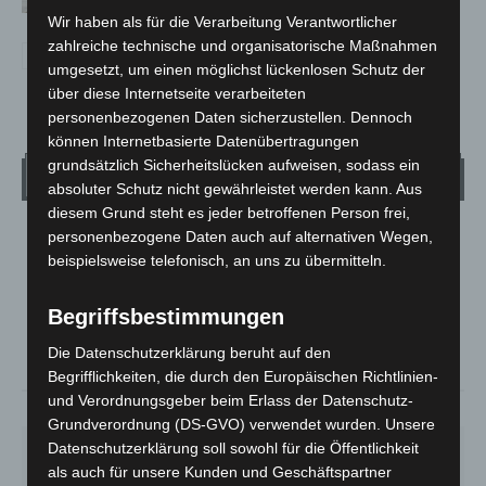
Wir haben als für die Verarbeitung Verantwortlicher
zahlreiche technische und organisatorische Maßnahmen
umgesetzt, um einen möglichst lückenlosen Schutz der
über diese Internetseite verarbeiteten
personenbezogenen Daten sicherzustellen. Dennoch
können Internetbasierte Datenübertragungen
grundsätzlich Sicherheitslücken aufweisen, sodass ein
Wetter
absoluter Schutz nicht gewährleistet werden kann. Aus
diesem Grund steht es jeder betroffenen Person frei,
personenbezogene Daten auch auf alternativen Wegen,
LANGENHAGEN
beispielsweise telefonisch, an uns zu übermitteln.
Mäßig Bewölkt
°
13.3
°
C
12
Begriffsbestimmungen
°
11
Die Datenschutzerklärung beruht auf den
Begrifflichkeiten, die durch den Europäischen Richtlinien-
und Verordnungsgeber beim Erlass der Datenschutz-
93%
1.8m/s
38%
Grundverordnung (DS-GVO) verwendet wurden. Unsere
Datenschutzerklärung soll sowohl für die Öffentlichkeit
SA.
SO.
MO.
DI.
MI.
27
°
34
°
27
°
23
°
25
°
als auch für unsere Kunden und Geschäftspartner