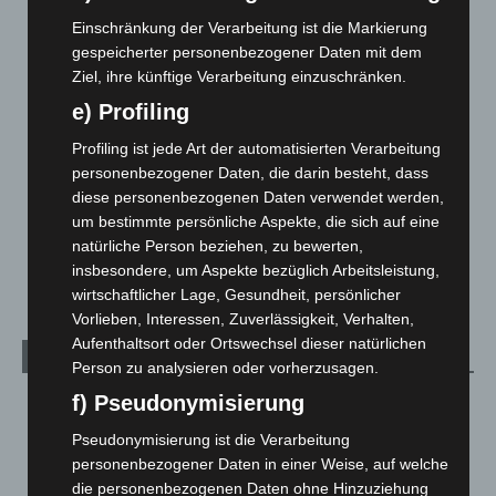
Einschränkung der Verarbeitung ist die Markierung
Corona-News
712
gespeicherter personenbezogener Daten mit dem
Hannover und Region
5.037
Ziel, ihre künftige Verarbeitung einzuschränken.
Langenhagen und Ortsteile
3.250
e) Profiling
Leserbriefe
1
Profiling ist jede Art der automatisierten Verarbeitung
Menschen
2
personenbezogener Daten, die darin besteht, dass
diese personenbezogenen Daten verwendet werden,
Über uns
1
um bestimmte persönliche Aspekte, die sich auf eine
Veranstaltungen
1.887
natürliche Person beziehen, zu bewerten,
Welt
1.270
insbesondere, um Aspekte bezüglich Arbeitsleistung,
wirtschaftlicher Lage, Gesundheit, persönlicher
Vorlieben, Interessen, Zuverlässigkeit, Verhalten,
Aufenthaltsort oder Ortswechsel dieser natürlichen
Archiv
Person zu analysieren oder vorherzusagen.
f) Pseudonymisierung
August 2026
(12)
Juli 2026
(73)
Pseudonymisierung ist die Verarbeitung
personenbezogener Daten in einer Weise, auf welche
Juni 2026
(139)
die personenbezogenen Daten ohne Hinzuziehung