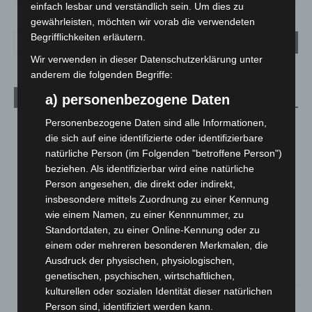
einfach lesbar und verständlich sein. Um dies zu
gewährleisten, möchten wir vorab die verwendeten
Begrifflichkeiten erläutern.
Wir verwenden in dieser Datenschutzerklärung unter
anderem die folgenden Begriffe:
a) personenbezogene Daten
Aktuelle Beiträge
Personenbezogene Daten sind alle Informationen,
Niedersachsen: Feuerwehrkräfte kehren nach
die sich auf eine identifizierte oder identifizierbare
Waldbrandeinsatz aus Spanien zurück
natürliche Person (im Folgenden "betroffene Person")
7. August 2026
beziehen. Als identifizierbar wird eine natürliche
Hannover: Erste Tigermücken-Population in Niedersachsen
Person angesehen, die direkt oder indirekt,
entdeckt
insbesondere mittels Zuordnung zu einer Kennung
7. August 2026
wie einem Namen, zu einer Kennnummer, zu
Standortdaten, zu einer Online-Kennung oder zu
Brand im „Haus der Begegnung“ in Neuwarmbüchen schnell
einem oder mehreren besonderen Merkmalen, die
eingedämmt
Ausdruck der physischen, physiologischen,
6. August 2026
genetischen, psychischen, wirtschaftlichen,
kulturellen oder sozialen Identität dieser natürlichen
Region Hannover: 21 neue Notfallsanitäter starten beim
Person sind, identifiziert werden kann.