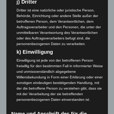
j) Dritter
November 2023
(130)
Dritter ist eine natürliche oder juristische Person,
Oktober 2023
(114)
Behörde, Einrichtung oder andere Stelle außer der
September 2023
(133)
betroffenen Person, dem Verantwortlichen, dem
August 2023
(134)
Auftragsverarbeiter und den Personen, die unter der
unmittelbaren Verantwortung des Verantwortlichen
Juli 2023
(118)
oder des Auftragsverarbeiters befugt sind, die
Juni 2023
(142)
personenbezogenen Daten zu verarbeiten.
Mai 2023
(139)
k) Einwilligung
April 2023
(155)
Einwilligung ist jede von der betroffenen Person
März 2023
(174)
freiwillig für den bestimmten Fall in informierter Weise
Februar 2023
(154)
und unmissverständlich abgegebene
Willensbekundung in Form einer Erklärung oder einer
Januar 2023
(140)
sonstigen eindeutigen bestätigenden Handlung, mit
Dezember 2022
(130)
der die betroffene Person zu verstehen gibt, dass sie
mit der Verarbeitung der sie betreffenden
November 2022
(167)
personenbezogenen Daten einverstanden ist.
Oktober 2022
(166)
September 2022
(205)
Name und Anschrift des für die