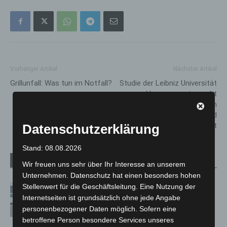
Vorheriger Artikel
Nächster Artikel
Grillunfall: Was tun im Notfall?
Studie der Leibniz Universität
Hannover untersucht
Zusammenhang zwischen
Essenszeiten und
Schlafqualität
Datenschutzerklärung
Stand: 08.08.2026
Verwandte Artikel
Mehr vom Autor
Wir freuen uns sehr über Ihr Interesse an unserem
Unternehmen. Datenschutz hat einen besonders hohen
Stellenwert für die Geschäftsleitung. Eine Nutzung der
Niedersachsen: Feuerwehrkräfte
Internetseiten ist grundsätzlich ohne jede Angabe
kehren nach Waldbrandeinsatz aus
personenbezogener Daten möglich. Sofern eine
Spanien zurück
betroffene Person besondere Services unseres