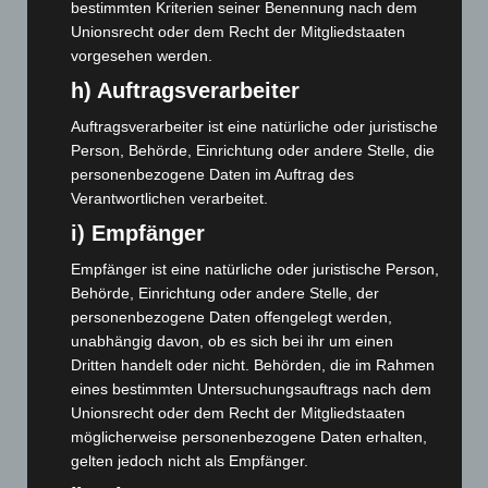
bestimmten Kriterien seiner Benennung nach dem
Februar 2025
(96)
Unionsrecht oder dem Recht der Mitgliedstaaten
Januar 2025
(88)
vorgesehen werden.
Dezember 2024
(89)
h) Auftragsverarbeiter
November 2024
(94)
Auftragsverarbeiter ist eine natürliche oder juristische
Oktober 2024
(93)
Person, Behörde, Einrichtung oder andere Stelle, die
September 2024
(112)
personenbezogene Daten im Auftrag des
Verantwortlichen verarbeitet.
August 2024
(107)
i) Empfänger
Juli 2024
(89)
Empfänger ist eine natürliche oder juristische Person,
Juni 2024
(107)
Behörde, Einrichtung oder andere Stelle, der
Mai 2024
(149)
personenbezogene Daten offengelegt werden,
April 2024
(102)
unabhängig davon, ob es sich bei ihr um einen
Dritten handelt oder nicht. Behörden, die im Rahmen
März 2024
(103)
eines bestimmten Untersuchungsauftrags nach dem
Februar 2024
(103)
Unionsrecht oder dem Recht der Mitgliedstaaten
Januar 2024
(111)
möglicherweise personenbezogene Daten erhalten,
gelten jedoch nicht als Empfänger.
Dezember 2023
(130)