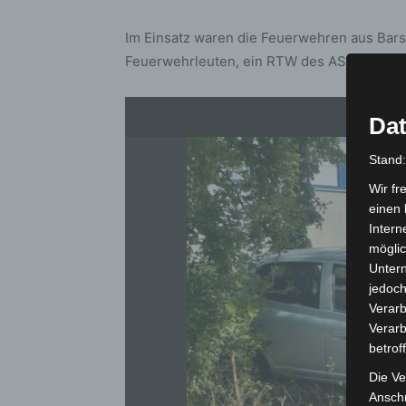
Im Einsatz waren die Feuerwehren aus Bars
Feuerwehrleuten, ein RTW des ASB Barsing
Dat
Stand
Wir fr
einen 
Intern
möglic
Unter
jedoch
Verarb
Verarb
betrof
Die Ve
Anschr