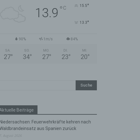
°
15.5
°
C
13.9
°
13.3
90%
1m/s
84%
SA.
SO.
MO.
DI.
MI.
27
°
34
°
27
°
23
°
20
°
Aktuelle Beiträge
Niedersachsen: Feuerwehrkräfte kehren nach
Waldbrandeinsatz aus Spanien zurück
7. August 2026