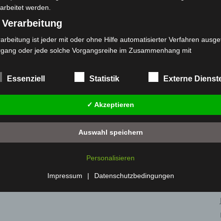
arbeitet werden.
 Verarbeitung
ch stirbt bei Bagger-
Gasleitung bei McDonald’s-Umbau in
arbeitung ist jeder mit oder ohne Hilfe automatisierter Verfahren ausge
austelle
Langenhagen beschädigt
rgang oder jede solche Vorgangsreihe im Zusammenhang mit
rsonenbezogenen Daten wie das Erheben, das Erfassen, die Organisat
s Ordnen, die Speicherung, die Anpassung oder Veränderung, das Aus
Essenziell
Statistik
Externe Dienst
 Abfragen, die Verwendung, die Offenlegung durch Übermittlung, Verb
r eine andere Form der Bereitstellung, den Abgleich oder die Verknüp
✓ Akzeptieren
 Einschränkung, das Löschen oder die Vernichtung.
) Einschränkung der Verarbeitung
Auswahl speichern
schränkung der Verarbeitung ist die Markierung gespeicherter
sonenbezogener Daten mit dem Ziel, ihre künftige Verarbeitung
Personalisieren
nzuschränken.
 Profiling
Impressum
|
Datenschutzbedingungen
filing ist jede Art der automatisierten Verarbeitung personenbezogener
ten, die darin besteht, dass diese personenbezogenen Daten verwend
den, um bestimmte persönliche Aspekte, die sich auf eine natürliche 