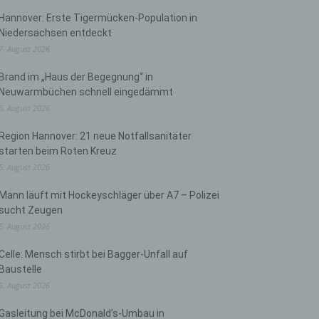
Hannover: Erste Tigermücken-Population in
Niedersachsen entdeckt
7. August 2026
Brand im „Haus der Begegnung“ in
Neuwarmbüchen schnell eingedämmt
6. August 2026
Region Hannover: 21 neue Notfallsanitäter
starten beim Roten Kreuz
5. August 2026
Mann läuft mit Hockeyschläger über A7 – Polizei
sucht Zeugen
5. August 2026
Celle: Mensch stirbt bei Bagger-Unfall auf
Baustelle
5. August 2026
Gasleitung bei McDonald’s-Umbau in