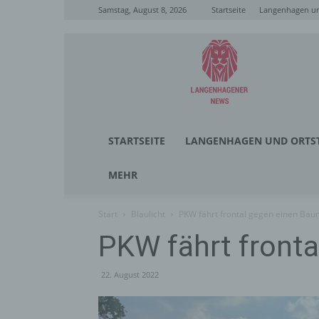
Samstag, August 8, 2026
Startseite
Langenhagen un
Langenhagener
News
STARTSEITE
LANGENHAGEN UND ORTST
MEHR
Start
Blaulicht
PKW fährt frontal gegen einen Ba
PKW fährt front
22. August 2022