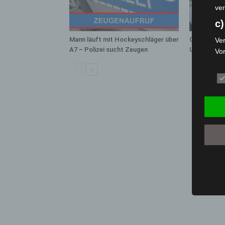
ver
c)
Mann läuft mit Hockeyschläger über
Celle: Mens
Ver
A7 – Polizei sucht Zeugen
Unfall auf B
Vo
pe
da
das
ode
die
d
Ein
per
ei
e)
Pro
Da
wer