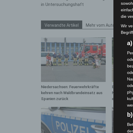
sowohl
in Untersuchungshaft
einfac
die ve
Verwandte Artikel
Mehr vom Autor
Wir ve
Begrif
a
Per
ode
bez
ode
Na
od
Niedersachsen: Feuerwehrkräfte
Brand im „H
phy
kehren nach Waldbrandeinsatz aus
Neuwarmbüc
kul
Spanien zurück
eingedämm
we
b)
Bet
de