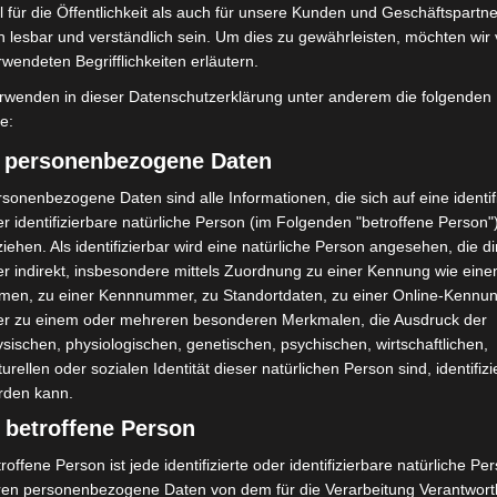
 für die Öffentlichkeit als auch für unsere Kunden und Geschäftspartne
h lesbar und verständlich sein. Um dies zu gewährleisten, möchten wir
rwendeten Begrifflichkeiten erläutern.
rwenden in dieser Datenschutzerklärung unter anderem die folgenden
fe:
) personenbezogene Daten
sonenbezogene Daten sind alle Informationen, die sich auf eine identifi
r identifizierbare natürliche Person (im Folgenden "betroffene Person"
iehen. Als identifizierbar wird eine natürliche Person angesehen, die di
r indirekt, insbesondere mittels Zuordnung zu einer Kennung wie ein
men, zu einer Kennnummer, zu Standortdaten, zu einer Online-Kennu
er zu einem oder mehreren besonderen Merkmalen, die Ausdruck der
aus der Begegnung“ in
Region Hannover: 21 neue
sischen, physiologischen, genetischen, psychischen, wirtschaftlichen,
hen schnell
Notfallsanitäter starten beim Roten
turellen oder sozialen Identität dieser natürlichen Person sind, identifizi
t
Kreuz
rden kann.
 betroffene Person
roffene Person ist jede identifizierte oder identifizierbare natürliche Pe
ren personenbezogene Daten von dem für die Verarbeitung Verantwort