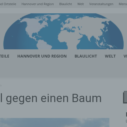
d Ortsteile
Hannover und Region
Blaulicht
Welt
Veranstaltungen
Mens
EILE
HANNOVER UND REGION
BLAULICHT
WELT
V
um
al gegen einen Baum