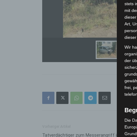
stets 
mit de
dieser
Art, U
person
dieser
Wir ha
organ
der üb
sicher
grunds
gewähr
frei, 
telefo
Beg
Die Da
Vorheriger Artikel
Europä
Grund
Tatverdächtiger zum Messerangriff in Neusta