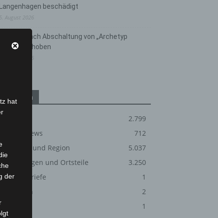
Langenhagen beschädigt
5. August 2026
Anklage nach Abschaltung von „Archetyp
Market“ erhoben
3. August 2026
Kategorien
tz hat
er
Blaulicht
2.799
Corona-News
712
e
Hannover und Region
5.037
die
Langenhagen und Ortsteile
3.250
che
g der
Leserbriefe
1
Menschen
2
r
Über uns
1
lgt