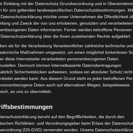
im Einklang mit der Datenschutz-Grundverordnung und in Übereinstim
n für uns geltenden landesspezifischen Datenschutzbestimmungen. Mit
 Datenschutzerklärung möchte unser Unternehmen die Öffentlichkeit ü
mfang und Zweck der von uns erhobenen, genutzten und verarbeiteten
enbezogenen Daten informieren. Ferner werden betroffene Personen 
PKW fährt frontal gegen einen Baum. - Quelle: Feuerwehr Barsinghausen
 Datenschutzerklärung über die ihnen zustehenden Rechte aufgeklärt.
ben als für die Verarbeitung Verantwortlicher zahlreiche technische un
isatorische Maßnahmen umgesetzt, um einen möglichst lückenlosen S
er diese Internetseite verarbeiteten personenbezogenen Daten
zustellen. Dennoch können Internetbasierte Datenübertragungen
ätzlich Sicherheitslücken aufweisen, sodass ein absoluter Schutz nicht
leistet werden kann. Aus diesem Grund steht es jeder betroffenen Pe
personenbezogene Daten auch auf alternativen Wegen, beispielsweise
nisch, an uns zu übermitteln.
riffsbestimmungen
tenschutzerklärung beruht auf den Begrifflichkeiten, die durch den
ischen Richtlinien- und Verordnungsgeber beim Erlass der Datenschut
Nächster Artikel
verordnung (DS-GVO) verwendet wurden. Unsere Datenschutzerklärun
dt
Johanniter im Gespräch mit Karl Lauterbach