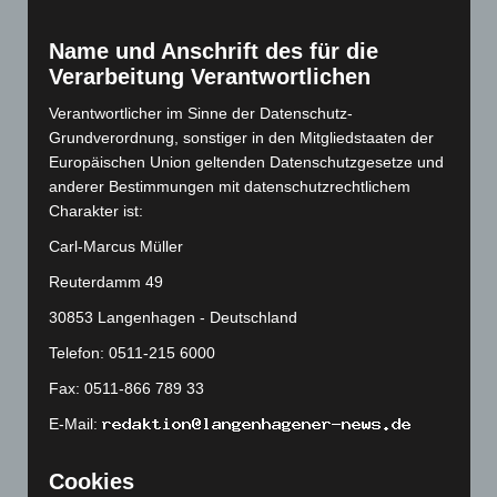
März 2023
(174)
Name und Anschrift des für die
Februar 2023
(154)
Verarbeitung Verantwortlichen
Januar 2023
(140)
Verantwortlicher im Sinne der Datenschutz-
Dezember 2022
(130)
Grundverordnung, sonstiger in den Mitgliedstaaten der
November 2022
(167)
Europäischen Union geltenden Datenschutzgesetze und
Oktober 2022
(166)
anderer Bestimmungen mit datenschutzrechtlichem
Charakter ist:
September 2022
(205)
Carl-Marcus Müller
August 2022
(166)
Juli 2022
(133)
Reuterdamm 49
Juni 2022
(167)
30853 Langenhagen - Deutschland
Mai 2022
(177)
Telefon: 0511-215 6000
April 2022
(198)
Fax: 0511-866 789 33
März 2022
(221)
E-Mail:
Februar 2022
(189)
Cookies
Januar 2022
(190)