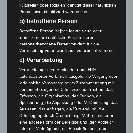
A2: Zweite Turbobaustelle startet zwischen Hannover-West
kulturellen oder sozialen Identität dieser natürlichen
und Bothfeld
Person sind, identifiziert werden kann.
8. August 2026
b) betroffene Person
Niedersachsen: Feuerwehrkräfte kehren nach
Betroffene Person ist jede identifizierte oder
Waldbrandeinsatz aus Spanien zurück
identifizierbare natürliche Person, deren
7. August 2026
personenbezogene Daten von dem für die
Verarbeitung Verantwortlichen verarbeitet werden.
Hannover: Erste Tigermücken-Population in Niedersachsen
entdeckt
c) Verarbeitung
7. August 2026
Verarbeitung ist jeder mit oder ohne Hilfe
automatisierter Verfahren ausgeführte Vorgang oder
Brand im „Haus der Begegnung“ in Neuwarmbüchen schnell
eingedämmt
jede solche Vorgangsreihe im Zusammenhang mit
personenbezogenen Daten wie das Erheben, das
6. August 2026
Erfassen, die Organisation, das Ordnen, die
Region Hannover: 21 neue Notfallsanitäter starten beim
Speicherung, die Anpassung oder Veränderung, das
Roten Kreuz
Auslesen, das Abfragen, die Verwendung, die
5. August 2026
Offenlegung durch Übermittlung, Verbreitung oder
eine andere Form der Bereitstellung, den Abgleich
Mann läuft mit Hockeyschläger über A7 – Polizei sucht
oder die Verknüpfung, die Einschränkung, das
Zeugen