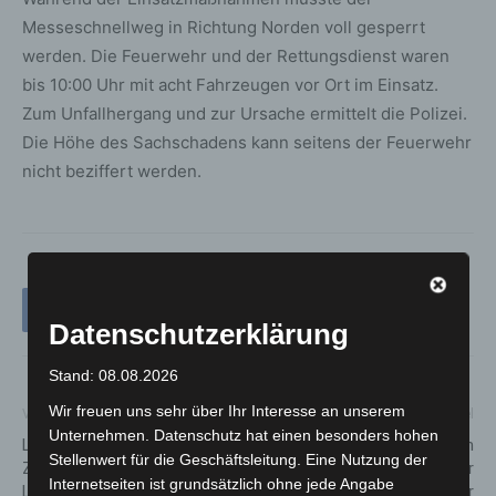
Messeschnellweg in Richtung Norden voll gesperrt
werden. Die Feuerwehr und der Rettungsdienst waren
bis 10:00 Uhr mit acht Fahrzeugen vor Ort im Einsatz.
Zum Unfallhergang und zur Ursache ermittelt die Polizei.
Die Höhe des Sachschadens kann seitens der Feuerwehr
nicht beziffert werden.
Datenschutzerklärung
Stand: 08.08.2026
Wir freuen uns sehr über Ihr Interesse an unserem
Vorheriger Artikel
Nächster Artikel
Unternehmen. Datenschutz hat einen besonders hohen
Lichtkonzept des Erlebnis-
10.09.2021 – Update zu den
Stellenwert für die Geschäftsleitung. Eine Nutzung der
Zoo-Eingangs für Deutschen
Covid-19 Neuinfektionen in der
Internetseiten ist grundsätzlich ohne jede Angabe
Lichtdesign-Preis nominiert
Region Hannover