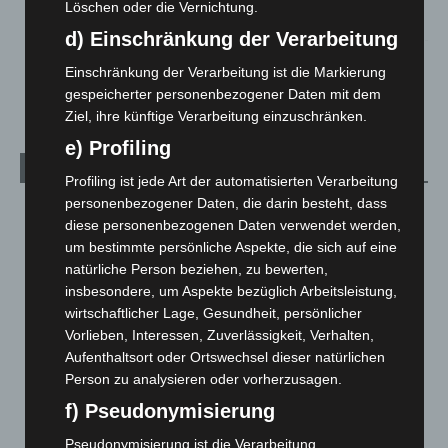
Löschen oder die Vernichtung.
5. August 2026
d) Einschränkung der Verarbeitung
Celle: Mensch stirbt bei Bagger-Unfall auf Baustelle
Einschränkung der Verarbeitung ist die Markierung
5. August 2026
gespeicherter personenbezogener Daten mit dem
Ziel, ihre künftige Verarbeitung einzuschränken.
e) Profiling
Kategorien
Profiling ist jede Art der automatisierten Verarbeitung
personenbezogener Daten, die darin besteht, dass
Blaulicht
2.799
diese personenbezogenen Daten verwendet werden,
Corona-News
712
um bestimmte persönliche Aspekte, die sich auf eine
natürliche Person beziehen, zu bewerten,
Hannover und Region
5.039
insbesondere, um Aspekte bezüglich Arbeitsleistung,
Langenhagen und Ortsteile
3.252
wirtschaftlicher Lage, Gesundheit, persönlicher
Leserbriefe
1
Vorlieben, Interessen, Zuverlässigkeit, Verhalten,
Aufenthaltsort oder Ortswechsel dieser natürlichen
Menschen
2
Person zu analysieren oder vorherzusagen.
Über uns
1
f) Pseudonymisierung
Veranstaltungen
1.888
Pseudonymisierung ist die Verarbeitung