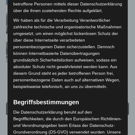
betroffene Personen mittels dieser Datenschutzerklärung
über die ihnen zustehenden Rechte aufgeklärt.
Celle: Mensch stirbt bei Bagger-Unfall
Wir haben als für die Verarbeitung Verantwortlicher
auf Baustelle
zahlreiche technische und organisatorische Maßnahmen
umgesetzt, um einen möglichst lückenlosen Schutz der
über diese Internetseite verarbeiteten
Gasleitung bei McDonald’s-Umbau in
personenbezogenen Daten sicherzustellen. Dennoch
Langenhagen beschädigt
können Internetbasierte Datenübertragungen
grundsätzlich Sicherheitslücken aufweisen, sodass ein
absoluter Schutz nicht gewährleistet werden kann. Aus
diesem Grund steht es jeder betroffenen Person frei,
personenbezogene Daten auch auf alternativen Wegen,
beispielsweise telefonisch, an uns zu übermitteln.
Begriffsbestimmungen
Wetter
Die Datenschutzerklärung beruht auf den
Begrifflichkeiten, die durch den Europäischen Richtlinien-
LANGENHAGEN
und Verordnungsgeber beim Erlass der Datenschutz-
Grundverordnung (DS-GVO) verwendet wurden. Unsere
Klarer Himmel