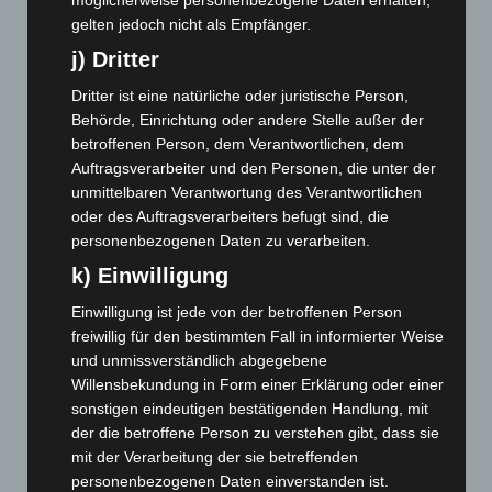
möglicherweise personenbezogene Daten erhalten,
Juni 2024
(107)
gelten jedoch nicht als Empfänger.
Mai 2024
(149)
j) Dritter
April 2024
(102)
Dritter ist eine natürliche oder juristische Person,
März 2024
(103)
Behörde, Einrichtung oder andere Stelle außer der
betroffenen Person, dem Verantwortlichen, dem
Februar 2024
(103)
Auftragsverarbeiter und den Personen, die unter der
Januar 2024
(111)
unmittelbaren Verantwortung des Verantwortlichen
Dezember 2023
(130)
oder des Auftragsverarbeiters befugt sind, die
personenbezogenen Daten zu verarbeiten.
November 2023
(130)
k) Einwilligung
Oktober 2023
(114)
September 2023
(133)
Einwilligung ist jede von der betroffenen Person
freiwillig für den bestimmten Fall in informierter Weise
August 2023
(134)
und unmissverständlich abgegebene
Juli 2023
(118)
Willensbekundung in Form einer Erklärung oder einer
Juni 2023
(142)
sonstigen eindeutigen bestätigenden Handlung, mit
der die betroffene Person zu verstehen gibt, dass sie
Mai 2023
(139)
mit der Verarbeitung der sie betreffenden
April 2023
(155)
personenbezogenen Daten einverstanden ist.