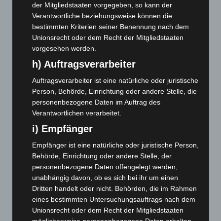
September 2025
(93)
der Mitgliedstaaten vorgegeben, so kann der
Verantwortliche beziehungsweise können die
August 2025
(90)
bestimmten Kriterien seiner Benennung nach dem
Juli 2025
(90)
Unionsrecht oder dem Recht der Mitgliedstaaten
vorgesehen werden.
Juni 2025
(103)
h) Auftragsverarbeiter
Mai 2025
(112)
April 2025
(88)
Auftragsverarbeiter ist eine natürliche oder juristische
Person, Behörde, Einrichtung oder andere Stelle, die
März 2025
(111)
personenbezogene Daten im Auftrag des
Februar 2025
(96)
Verantwortlichen verarbeitet.
Januar 2025
(88)
i) Empfänger
Dezember 2024
(89)
Empfänger ist eine natürliche oder juristische Person,
November 2024
(94)
Behörde, Einrichtung oder andere Stelle, der
personenbezogene Daten offengelegt werden,
Oktober 2024
(93)
unabhängig davon, ob es sich bei ihr um einen
September 2024
(112)
Dritten handelt oder nicht. Behörden, die im Rahmen
August 2024
(107)
eines bestimmten Untersuchungsauftrags nach dem
Unionsrecht oder dem Recht der Mitgliedstaaten
Juli 2024
(89)