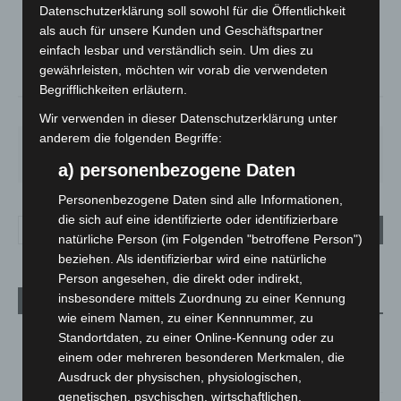
Datenschutzerklärung soll sowohl für die Öffentlichkeit
°
21.6
°
C
als auch für unsere Kunden und Geschäftspartner
20.9
einfach lesbar und verständlich sein. Um dies zu
°
20.5
gewährleisten, möchten wir vorab die verwendeten
Begrifflichkeiten erläutern.
51%
1.8m/s
2%
Wir verwenden in dieser Datenschutzerklärung unter
anderem die folgenden Begriffe:
SA.
SO.
MO.
DI.
MI.
21
°
34
°
29
°
23
°
26
°
a) personenbezogene Daten
Personenbezogene Daten sind alle Informationen,
die sich auf eine identifizierte oder identifizierbare
natürliche Person (im Folgenden "betroffene Person")
beziehen. Als identifizierbar wird eine natürliche
Person angesehen, die direkt oder indirekt,
insbesondere mittels Zuordnung zu einer Kennung
Aktuelle Beiträge
wie einem Namen, zu einer Kennnummer, zu
Kunst trifft Weingenuss: Barbara-Susann Mehring zeigt ihre
Standortdaten, zu einer Online-Kennung oder zu
Werke im Jacques’ Wein-Depot Isernhagen
einem oder mehreren besonderen Merkmalen, die
8. August 2026
Ausdruck der physischen, physiologischen,
genetischen, psychischen, wirtschaftlichen,