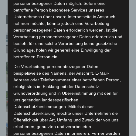
personenbezogener Daten möglich. Sofern eine
betroffene Person besondere Services unseres
Unternehmens über unsere Internetseite in Anspruch
Verwandte Artikel
Mehr vom Autor
nehmen möchte, könnte jedoch eine Verarbeitung
personenbezogener Daten erforderlich werden. Ist die
Niedersachsen: Feuerwehrkräfte
Verarbeitung personenbezogener Daten erforderlich und
kehren nach Waldbrandeinsatz aus
besteht für eine solche Verarbeitung keine gesetzliche
Spanien zurück
Grundlage, holen wir generell eine Einwilligung der
betroffenen Person ein.
Brand im „Haus der Begegnung“ in
Die Verarbeitung personenbezogener Daten,
Neuwarmbüchen schnell eingedämmt
beispielsweise des Namens, der Anschrift, E-Mail-
Adresse oder Telefonnummer einer betroffenen Person,
erfolgt stets im Einklang mit der Datenschutz-
Grundverordnung und in Übereinstimmung mit den für
Region Hannover: 21 neue
uns geltenden landesspezifischen
Notfallsanitäter starten beim Roten
Datenschutzbestimmungen. Mittels dieser
Kreuz
Datenschutzerklärung möchte unser Unternehmen die
Öffentlichkeit über Art, Umfang und Zweck der von uns
Mann läuft mit Hockeyschläger über
erhobenen, genutzten und verarbeiteten
A7 – Polizei sucht Zeugen
personenbezogenen Daten informieren. Ferner werden