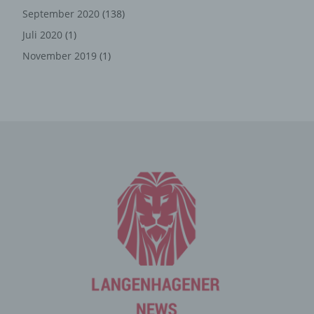
die ohne die Cookie-Setzung nicht möglich wären.
September 2020
(138)
Mittels eines Cookies können die Informationen und
Juli 2020
(1)
Angebote auf unserer Internetseite im Sinne des
November 2019
(1)
Benutzers optimiert werden. Cookies ermöglichen uns,
wie bereits erwähnt, die Benutzer unserer Internetseite
wiederzuerkennen. Zweck dieser Wiedererkennung ist
es, den Nutzern die Verwendung unserer Internetseite
zu erleichtern. Der Benutzer einer Internetseite, die
Cookies verwendet, muss beispielsweise nicht bei jedem
Besuch der Internetseite erneut seine Zugangsdaten
eingeben, weil dies von der Internetseite und dem auf
dem Computersystem des Benutzers abgelegten Cookie
übernommen wird. Ein weiteres Beispiel ist das Cookie
eines Warenkorbes im Online-Shop. Der Online-Shop
merkt sich die Artikel, die ein Kunde in den virtuellen
Warenkorb gelegt hat, über ein Cookie.
Die betroffene Person kann die Setzung von Cookies
durch unsere Internetseite jederzeit mittels einer
entsprechenden Einstellung des genutzten
Internetbrowsers verhindern und damit der Setzung von