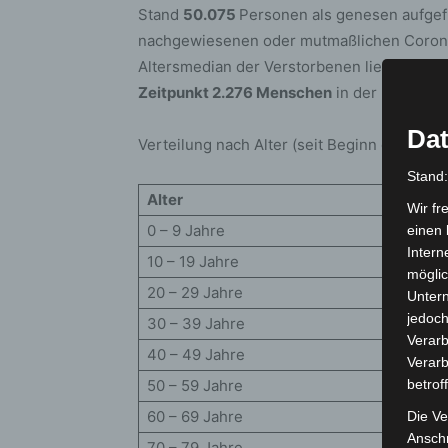
Stand
50.075
Personen als genesen aufgef
nachgewiesenen oder mutmaßlichen Corona-
Altersmedian der Verstorbenen liegt bei 84
Zeitpunkt 2.276 Menschen
in der Region inf
Dat
Verteilung nach Alter (seit Beginn der Erfas
Stand
Alter
Wir fr
0 – 9 Jahre
einen 
Intern
10 – 19 Jahre
möglic
20 – 29 Jahre
Unter
jedoch
30 – 39 Jahre
Verarb
40 – 49 Jahre
Verarb
50 – 59 Jahre
betrof
60 – 69 Jahre
Die Ve
Anschr
70 – 79 Jahre