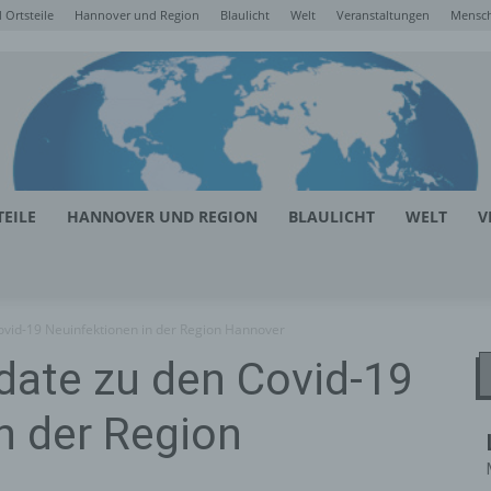
Ortsteile
Hannover und Region
Blaulicht
Welt
Veranstaltungen
Mensc
EILE
HANNOVER UND REGION
BLAULICHT
WELT
V
ovid-19 Neuinfektionen in der Region Hannover
date zu den Covid-19
n der Region