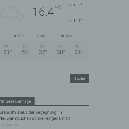
°
16.8
°
C
16.4
°
14.9
78%
3m/s
26%
FR.
SA.
SO.
MO.
DI.
21
°
26
°
32
°
30
°
24
°
Aktuelle Beiträge
Brand im „Haus der Begegnung“ in
Neuwarmbüchen schnell eingedämmt
6. August 2026