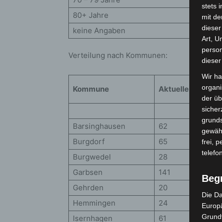
stets 
80+ Jahre
mit de
dieser
keine Angaben
Art, U
person
Verteilung nach Kommunen:
dieser
Wir ha
organ
Kommune
Aktuelle Fallzahl
der üb
sicher
grunds
Barsinghausen
62
gewähr
Burgdorf
65
frei, 
telefo
Burgwedel
28
Garbsen
141
Beg
Gehrden
20
Die Da
Hemmingen
24
Europä
Grund
Isernhagen
61