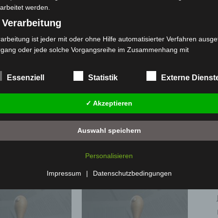
1413
101,9
arbeitet werden.
 Verarbeitung
arbeitung ist jeder mit oder ohne Hilfe automatisierter Verfahren ausge
rgang oder jede solche Vorgangsreihe im Zusammenhang mit
rsonenbezogenen Daten wie das Erheben, das Erfassen, die Organisat
s Ordnen, die Speicherung, die Anpassung oder Veränderung, das Aus
Essenziell
Statistik
Externe Dienst
 Abfragen, die Verwendung, die Offenlegung durch Übermittlung, Verb
r eine andere Form der Bereitstellung, den Abgleich oder die Verknüp
✓ Akzeptieren
 Einschränkung, das Löschen oder die Vernichtung.
Nächster Artikel
) Einschränkung der Verarbeitung
Lkw erfasst Cabrio auf Kreuzung mit
Auswahl speichern
schränkung der Verarbeitung ist die Markierung gespeicherter
ausgefallener Ampelanlage
sonenbezogener Daten mit dem Ziel, ihre künftige Verarbeitung
Personalisieren
nzuschränken.
 Profiling
Impressum
|
Datenschutzbedingungen
filing ist jede Art der automatisierten Verarbeitung personenbezogener
ten, die darin besteht, dass diese personenbezogenen Daten verwend
den, um bestimmte persönliche Aspekte, die sich auf eine natürliche 