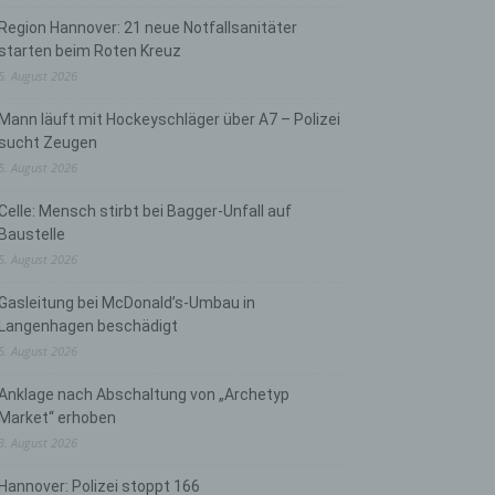
Region Hannover: 21 neue Notfallsanitäter
starten beim Roten Kreuz
5. August 2026
Mann läuft mit Hockeyschläger über A7 – Polizei
sucht Zeugen
5. August 2026
Celle: Mensch stirbt bei Bagger-Unfall auf
Baustelle
5. August 2026
Gasleitung bei McDonald’s-Umbau in
Langenhagen beschädigt
5. August 2026
Anklage nach Abschaltung von „Archetyp
Market“ erhoben
3. August 2026
Hannover: Polizei stoppt 166