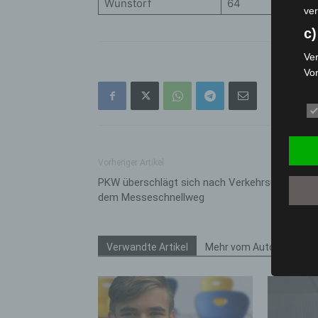
Wunstorf
64
ver
c)
Ver
Vo
pe
da
das
ode
die
Vorheriger Artikel
d
PKW überschlägt sich nach Verkehrsunfall auf
dem Messeschnellweg
Ein
per
ei
Verwandte Artikel
Mehr vom Autor
e)
Pro
Da
wer