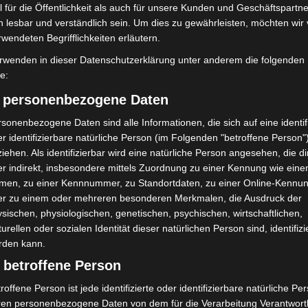
 für die Öffentlichkeit als auch für unsere Kunden und Geschäftspartne
2148
119,6
h lesbar und verständlich sein. Um dies zu gewährleisten, möchten wir
rwendeten Begrifflichkeiten erläutern.
26.250
126,0
rwenden in dieser Datenschutzerklärung unter anderem die folgenden
fe:
3177
130,0
2289
106,6
) personenbezogene Daten
1582
48,6
sonenbezogene Daten sind alle Informationen, die sich auf eine identifi
r identifizierbare natürliche Person (im Folgenden "betroffene Person"
463
146,4
iehen. Als identifizierbar wird eine natürliche Person angesehen, die di
1184
100,6
r indirekt, insbesondere mittels Zuordnung zu einer Kennung wie ein
1774
150,8
men, zu einer Kennnummer, zu Standortdaten, zu einer Online-Kennu
er zu einem oder mehreren besonderen Merkmalen, die Ausdruck der
976
63,1
sischen, physiologischen, genetischen, psychischen, wirtschaftlichen,
999
66,8
turellen oder sozialen Identität dieser natürlichen Person sind, identifizi
rden kann.
768
24,3
 betroffene Person
1013
49,6
roffene Person ist jede identifizierte oder identifizierbare natürliche Pe
452
146,1
ren personenbezogene Daten von dem für die Verarbeitung Verantwort