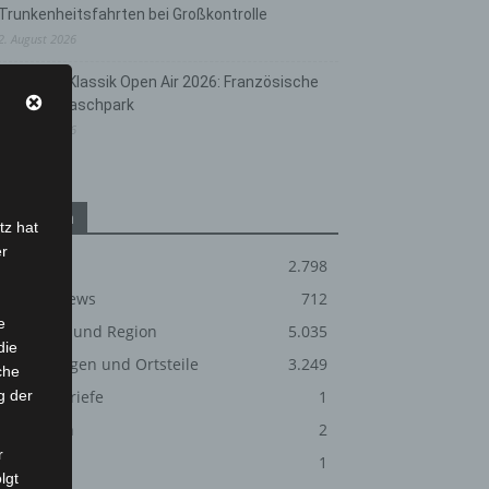
Trunkenheitsfahrten bei Großkontrolle
2. August 2026
Hannover Klassik Open Air 2026: Französische
Oper im Maschpark
2. August 2026
Kategorien
tz hat
er
Blaulicht
2.798
Corona-News
712
e
Hannover und Region
5.035
die
Langenhagen und Ortsteile
3.249
che
g der
Leserbriefe
1
Menschen
2
r
Über uns
1
lgt