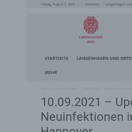
Freitag, August 7, 2026
Startseite
Langenhagen und 
Langenhagener
News
STARTSEITE
LANGENHAGEN UND ORTST
MEHR
Start
Corona-News
10.09.2021 – Update zu den C
10.09.2021 – Up
Neuinfektionen i
Hannover