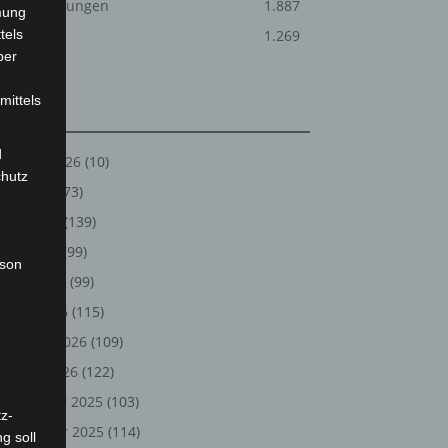
Veranstaltungen
1.887
mung
tels
Welt
1.269
ber
mittels
Archiv
d
August 2026
(10)
chutz
Juli 2026
(73)
Juni 2026
(139)
Mai 2026
(99)
rson
April 2026
(99)
März 2026
(115)
Februar 2026
(109)
Januar 2026
(122)
Dezember 2025
(103)
z-
November 2025
(114)
g soll