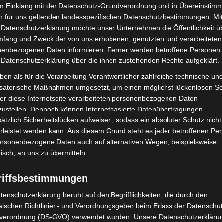
im Einklang mit der Datenschutz-Grundverordnung und in Übereinstim
3482
n für uns geltenden landesspezifischen Datenschutzbestimmungen. Mit
 Datenschutzerklärung möchte unser Unternehmen die Öffentlichkeit ü
446
mfang und Zweck der von uns erhobenen, genutzten und verarbeiteten
enbezogenen Daten informieren. Ferner werden betroffene Personen 
 Datenschutzerklärung über die ihnen zustehenden Rechte aufgeklärt.
ben als für die Verarbeitung Verantwortlicher zahlreiche technische un
Fallzahl Gesamt seit
isatorische Maßnahmen umgesetzt, um einen möglichst lückenlosen S
7-Tage-Inzidenz
Ausbruch
er diese Internetseite verarbeiteten personenbezogenen Daten
zustellen. Dennoch können Internetbasierte Datenübertragungen
ätzlich Sicherheitslücken aufweisen, sodass ein absoluter Schutz nicht
1203
97,2
leistet werden kann. Aus diesem Grund steht es jeder betroffenen Pe
1227
136,4
personenbezogene Daten auch auf alternativen Wegen, beispielsweise
nisch, an uns zu übermitteln.
632
91,6
3679
119,8
riffsbestimmungen
613
51,5
tenschutzerklärung beruht auf den Begrifflichkeiten, die durch den
685
51,1
ischen Richtlinien- und Verordnungsgeber beim Erlass der Datenschut
verordnung (DS-GVO) verwendet wurden. Unsere Datenschutzerklärun
918
101,1