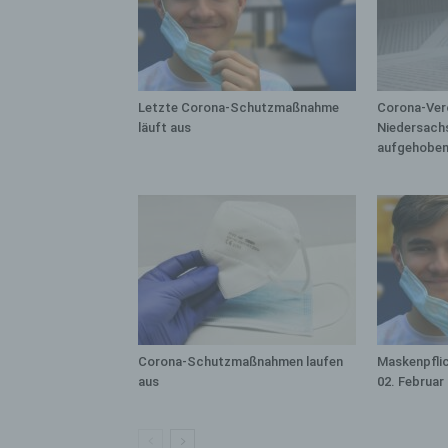
bez
wir
Zuv
Pe
f
Letzte Corona-Schutzmaßnahme
Corona-Ver
läuft aus
Niedersach
Ps
aufgehobe
We
zus
zu
au
unt
ide
g)
Ve
Ver
Corona-Schutzmaßnahmen laufen
Maskenpflic
ode
aus
02. Februar
ge
pe
Ver