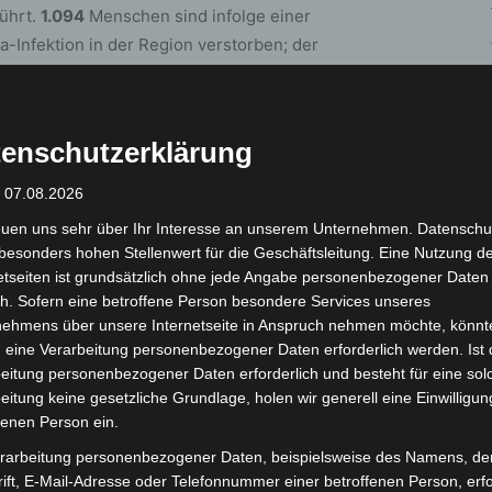
ührt.
1.094
Menschen sind infolge einer
Infektion in der Region verstorben; der
 Jahren. Somit sind
zum jetzigen
iziert.
enschutzerklärung
sung):
: 07.08.2026
Fallzahl Gesamt seit Ausbruch
euen uns sehr über Ihr Interesse an unserem Unternehmen. Datenschu
4315
besonders hohen Stellenwert für die Geschäftsleitung. Eine Nutzung d
etseiten ist grundsätzlich ohne jede Angabe personenbezogener Daten
6573
h. Sofern eine betroffene Person besondere Services unseres
9483
nehmens über unsere Internetseite in Anspruch nehmen möchte, könnt
 eine Verarbeitung personenbezogener Daten erforderlich werden. Ist 
8439
eitung personenbezogener Daten erforderlich und besteht für eine sol
7619
eitung keine gesetzliche Grundlage, holen wir generell eine Einwilligun
fenen Person ein.
7144
3784
rarbeitung personenbezogener Daten, beispielsweise des Namens, de
ift, E-Mail-Adresse oder Telefonnummer einer betroffenen Person, erfo
2160