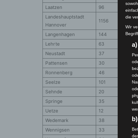
sowohl
Laatzen
96
einfac
Landeshauptstadt
die ve
1156
Hannover
Wir ve
Begrif
Langenhagen
144
Lehrte
63
a
Neustadt
37
Per
ode
Pattensen
30
bez
Ronnenberg
46
ode
Seelze
101
Na
od
Sehnde
20
phy
Springe
35
kul
we
Uetze
12
b)
Wedemark
38
Bet
Wennigsen
33
de