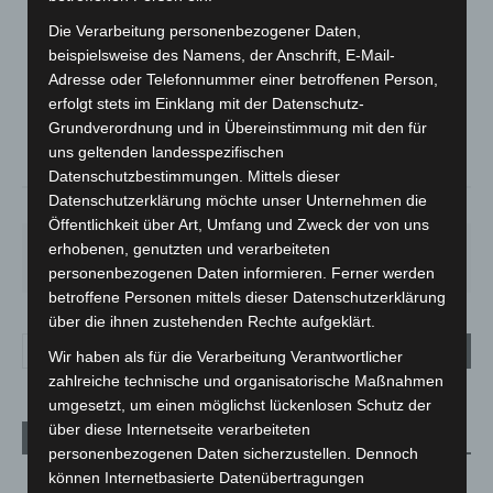
Die Verarbeitung personenbezogener Daten,
LANGENHAGEN
beispielsweise des Namens, der Anschrift, E-Mail-
Bedeckt
Adresse oder Telefonnummer einer betroffenen Person,
°
20.7
°
erfolgt stets im Einklang mit der Datenschutz-
C
19.7
Grundverordnung und in Übereinstimmung mit den für
°
18.8
uns geltenden landesspezifischen
Datenschutzbestimmungen. Mittels dieser
Datenschutzerklärung möchte unser Unternehmen die
58%
3.1m/s
98%
Öffentlichkeit über Art, Umfang und Zweck der von uns
FR.
SA.
SO.
MO.
DI.
erhobenen, genutzten und verarbeiteten
21
°
27
°
33
°
29
°
24
°
personenbezogenen Daten informieren. Ferner werden
betroffene Personen mittels dieser Datenschutzerklärung
über die ihnen zustehenden Rechte aufgeklärt.
Wir haben als für die Verarbeitung Verantwortlicher
zahlreiche technische und organisatorische Maßnahmen
umgesetzt, um einen möglichst lückenlosen Schutz der
über diese Internetseite verarbeiteten
Aktuelle Beiträge
personenbezogenen Daten sicherzustellen. Dennoch
können Internetbasierte Datenübertragungen
Niedersachsen: Feuerwehrkräfte kehren nach