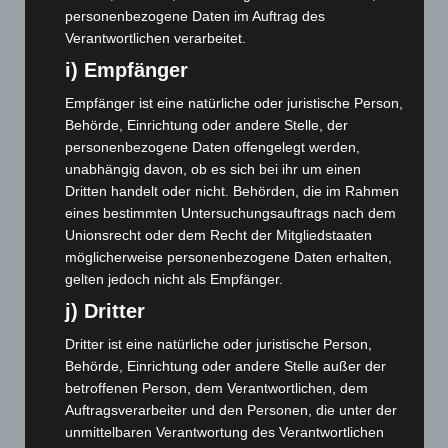
Mai 2023
(139)
personenbezogene Daten im Auftrag des
April 2023
(155)
Verantwortlichen verarbeitet.
März 2023
(174)
i) Empfänger
Februar 2023
(154)
Empfänger ist eine natürliche oder juristische Person,
Januar 2023
(140)
Behörde, Einrichtung oder andere Stelle, der
personenbezogene Daten offengelegt werden,
Dezember 2022
(130)
unabhängig davon, ob es sich bei ihr um einen
November 2022
(167)
Dritten handelt oder nicht. Behörden, die im Rahmen
Oktober 2022
(166)
eines bestimmten Untersuchungsauftrags nach dem
Unionsrecht oder dem Recht der Mitgliedstaaten
September 2022
(205)
möglicherweise personenbezogene Daten erhalten,
August 2022
(166)
gelten jedoch nicht als Empfänger.
Juli 2022
(133)
j) Dritter
Juni 2022
(167)
Dritter ist eine natürliche oder juristische Person,
Mai 2022
(177)
Behörde, Einrichtung oder andere Stelle außer der
betroffenen Person, dem Verantwortlichen, dem
April 2022
(198)
Auftragsverarbeiter und den Personen, die unter der
März 2022
(221)
unmittelbaren Verantwortung des Verantwortlichen