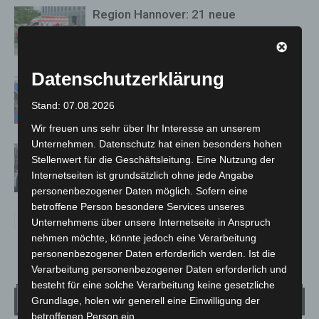
Region Hannover: 21 neue
Notfallsanitäter starten beim Roten
Kreuz
Datenschutzerklärung
Mann läuft mit Hockeyschläger über
A7 – Polizei sucht Zeugen
Stand: 07.08.2026
Wir freuen uns sehr über Ihr Interesse an unserem
Unternehmen. Datenschutz hat einen besonders hohen
Celle: Mensch stirbt bei Bagger-Unfall
Stellenwert für die Geschäftsleitung. Eine Nutzung der
auf Baustelle
Internetseiten ist grundsätzlich ohne jede Angabe
personenbezogener Daten möglich. Sofern eine
betroffene Person besondere Services unseres
Unternehmens über unsere Internetseite in Anspruch
nehmen möchte, könnte jedoch eine Verarbeitung
personenbezogener Daten erforderlich werden. Ist die
Verarbeitung personenbezogener Daten erforderlich und
besteht für eine solche Verarbeitung keine gesetzliche
Wetter
Grundlage, holen wir generell eine Einwilligung der
betroffenen Person ein.