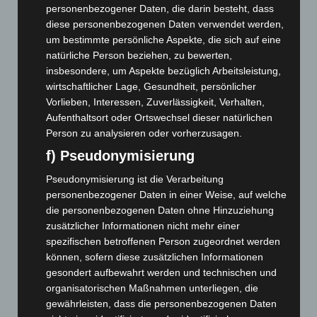
personenbezogener Daten, die darin besteht, dass
Oktober 2025
(112)
diese personenbezogenen Daten verwendet werden,
September 2025
(93)
um bestimmte persönliche Aspekte, die sich auf eine
natürliche Person beziehen, zu bewerten,
August 2025
(90)
insbesondere, um Aspekte bezüglich Arbeitsleistung,
Juli 2025
(90)
wirtschaftlicher Lage, Gesundheit, persönlicher
Vorlieben, Interessen, Zuverlässigkeit, Verhalten,
Juni 2025
(103)
Aufenthaltsort oder Ortswechsel dieser natürlichen
Mai 2025
(112)
Person zu analysieren oder vorherzusagen.
April 2025
(88)
f) Pseudonymisierung
März 2025
(111)
Pseudonymisierung ist die Verarbeitung
Februar 2025
(96)
personenbezogener Daten in einer Weise, auf welche
Januar 2025
(88)
die personenbezogenen Daten ohne Hinzuziehung
zusätzlicher Informationen nicht mehr einer
Dezember 2024
(89)
spezifischen betroffenen Person zugeordnet werden
November 2024
(94)
können, sofern diese zusätzlichen Informationen
gesondert aufbewahrt werden und technischen und
Oktober 2024
(93)
organisatorischen Maßnahmen unterliegen, die
September 2024
(112)
gewährleisten, dass die personenbezogenen Daten
August 2024
(107)