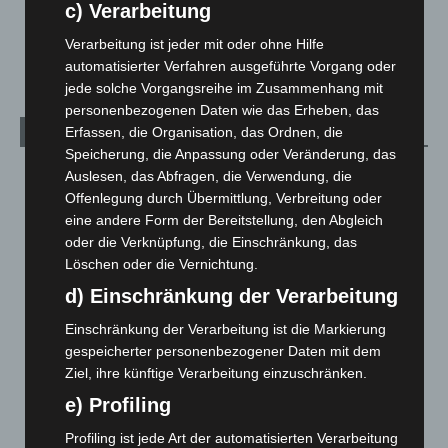
c) Verarbeitung
Veranstaltungen
1.887
Verarbeitung ist jeder mit oder ohne Hilfe
Welt
1.270
automatisierter Verfahren ausgeführte Vorgang oder
jede solche Vorgangsreihe im Zusammenhang mit
personenbezogenen Daten wie das Erheben, das
Erfassen, die Organisation, das Ordnen, die
Archiv
Speicherung, die Anpassung oder Veränderung, das
August 2026
(12)
Auslesen, das Abfragen, die Verwendung, die
Offenlegung durch Übermittlung, Verbreitung oder
Juli 2026
(73)
eine andere Form der Bereitstellung, den Abgleich
Juni 2026
(139)
oder die Verknüpfung, die Einschränkung, das
Mai 2026
(99)
Löschen oder die Vernichtung.
d) Einschränkung der Verarbeitung
April 2026
(99)
März 2026
(115)
Einschränkung der Verarbeitung ist die Markierung
gespeicherter personenbezogener Daten mit dem
Februar 2026
(109)
Ziel, ihre künftige Verarbeitung einzuschränken.
Januar 2026
(122)
e) Profiling
Dezember 2025
(103)
Profiling ist jede Art der automatisierten Verarbeitung
November 2025
(114)