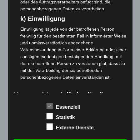
Februar 2022
(189)
oder des Auftragsverarbeiters befugt sind, die
personenbezogenen Daten zu verarbeiten.
Januar 2022
(190)
k) Einwilligung
Dezember 2021
(204)
November 2021
(215)
Einwilligung ist jede von der betroffenen Person
freiwillig für den bestimmten Fall in informierter Weise
Oktober 2021
(171)
und unmissverständlich abgegebene
September 2021
(180)
Willensbekundung in Form einer Erklärung oder einer
sonstigen eindeutigen bestätigenden Handlung, mit
August 2021
(154)
der die betroffene Person zu verstehen gibt, dass sie
Juli 2021
(213)
mit der Verarbeitung der sie betreffenden
Juni 2021
(198)
personenbezogenen Daten einverstanden ist.
Mai 2021
(200)
Name und Anschrift des für die
April 2021
(163)
Verarbeitung Verantwortlichen
März 2021
(228)
Essenziell
Verantwortlicher im Sinne der Datenschutz-
Februar 2021
(189)
Statistik
Grundverordnung, sonstiger in den Mitgliedstaaten der
Januar 2021
(192)
Europäischen Union geltenden Datenschutzgesetze und
Externe Dienste
Dezember 2020
(182)
anderer Bestimmungen mit datenschutzrechtlichem
Charakter ist: