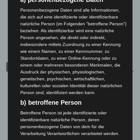
Gasleitung bei McDonald’s-Umbau in Langenhagen
Personenbezogene Daten sind alle Informationen,
beschädigt
die sich auf eine identifizierte oder identifizierbare
5. August 2026
natürliche Person (im Folgenden "betroffene Person")
beziehen. Als identifizierbar wird eine natürliche
Anklage nach Abschaltung von „Archetyp Market“ erhoben
Person angesehen, die direkt oder indirekt,
3. August 2026
insbesondere mittels Zuordnung zu einer Kennung
wie einem Namen, zu einer Kennnummer, zu
Standortdaten, zu einer Online-Kennung oder zu
einem oder mehreren besonderen Merkmalen, die
Kategorien
Ausdruck der physischen, physiologischen,
genetischen, psychischen, wirtschaftlichen,
Blaulicht
2.799
kulturellen oder sozialen Identität dieser natürlichen
Corona-News
712
Person sind, identifiziert werden kann.
Hannover und Region
5.037
b) betroffene Person
Langenhagen und Ortsteile
3.250
Betroffene Person ist jede identifizierte oder
Leserbriefe
1
identifizierbare natürliche Person, deren
personenbezogene Daten von dem für die
Menschen
2
Verarbeitung Verantwortlichen verarbeitet werden.
Über uns
1