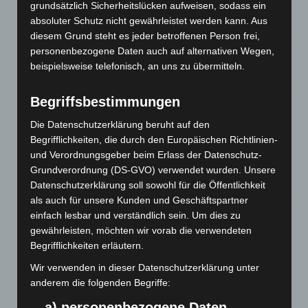
grundsätzlich Sicherheitslücken aufweisen, sodass ein
Waldbrandeinsatz aus Spanien zurück
absoluter Schutz nicht gewährleistet werden kann. Aus
7. August 2026
diesem Grund steht es jeder betroffenen Person frei,
Hannover: Erste Tigermücken-Population in Niedersachsen
personenbezogene Daten auch auf alternativen Wegen,
entdeckt
beispielsweise telefonisch, an uns zu übermitteln.
7. August 2026
Begriffsbestimmungen
Brand im „Haus der Begegnung“ in Neuwarmbüchen schnell
eingedämmt
Die Datenschutzerklärung beruht auf den
6. August 2026
Begrifflichkeiten, die durch den Europäischen Richtlinien-
und Verordnungsgeber beim Erlass der Datenschutz-
Region Hannover: 21 neue Notfallsanitäter starten beim
Grundverordnung (DS-GVO) verwendet wurden. Unsere
Roten Kreuz
Datenschutzerklärung soll sowohl für die Öffentlichkeit
5. August 2026
als auch für unsere Kunden und Geschäftspartner
einfach lesbar und verständlich sein. Um dies zu
Mann läuft mit Hockeyschläger über A7 – Polizei sucht
gewährleisten, möchten wir vorab die verwendeten
Zeugen
Begrifflichkeiten erläutern.
5. August 2026
Wir verwenden in dieser Datenschutzerklärung unter
Celle: Mensch stirbt bei Bagger-Unfall auf Baustelle
anderem die folgenden Begriffe:
5. August 2026
a) personenbezogene Daten