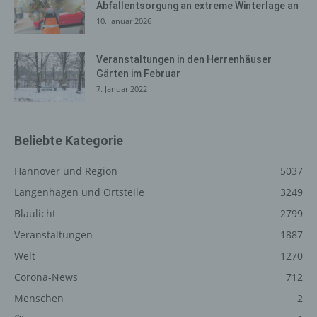
Cookies verwendet, muss beispielsweise nicht bei jedem
Abfallentsorgung an extreme Winterlage an
Besuch der Internetseite erneut seine Zugangsdaten
10. Januar 2026
eingeben, weil dies von der Internetseite und dem auf
dem Computersystem des Benutzers abgelegten Cookie
Veranstaltungen in den Herrenhäuser
übernommen wird. Ein weiteres Beispiel ist das Cookie
Gärten im Februar
eines Warenkorbes im Online-Shop. Der Online-Shop
7. Januar 2022
merkt sich die Artikel, die ein Kunde in den virtuellen
Warenkorb gelegt hat, über ein Cookie.
Die betroffene Person kann die Setzung von Cookies
Beliebte Kategorie
durch unsere Internetseite jederzeit mittels einer
entsprechenden Einstellung des genutzten
Hannover und Region
5037
Internetbrowsers verhindern und damit der Setzung von
Langenhagen und Ortsteile
3249
Cookies dauerhaft widersprechen. Ferner können
Blaulicht
2799
bereits gesetzte Cookies jederzeit über einen
Internetbrowser oder andere Softwareprogramme
Veranstaltungen
1887
gelöscht werden. Dies ist in allen gängigen
Welt
1270
Internetbrowsern möglich. Deaktiviert die betroffene
Person die Setzung von Cookies in dem genutzten
Corona-News
712
Internetbrowser, sind unter Umständen nicht alle
Menschen
2
Funktionen unserer Internetseite vollumfänglich nutzbar.