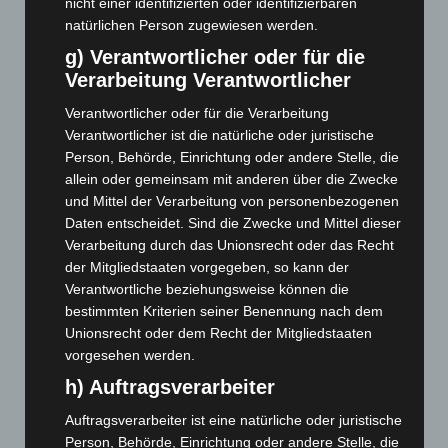
nicht einer identifizierten oder identifizierbaren
natürlichen Person zugewiesen werden.
Juli 2024
(89)
g) Verantwortlicher oder für die
Juni 2024
(107)
Verarbeitung Verantwortlicher
Mai 2024
(149)
Verantwortlicher oder für die Verarbeitung
April 2024
(102)
Verantwortlicher ist die natürliche oder juristische
März 2024
(103)
Person, Behörde, Einrichtung oder andere Stelle, die
Februar 2024
(103)
allein oder gemeinsam mit anderen über die Zwecke
und Mittel der Verarbeitung von personenbezogenen
Januar 2024
(111)
Daten entscheidet. Sind die Zwecke und Mittel dieser
Dezember 2023
(130)
Verarbeitung durch das Unionsrecht oder das Recht
der Mitgliedstaaten vorgegeben, so kann der
November 2023
(130)
Verantwortliche beziehungsweise können die
Oktober 2023
(114)
bestimmten Kriterien seiner Benennung nach dem
September 2023
(133)
Unionsrecht oder dem Recht der Mitgliedstaaten
vorgesehen werden.
August 2023
(134)
h) Auftragsverarbeiter
Juli 2023
(118)
Juni 2023
(142)
Auftragsverarbeiter ist eine natürliche oder juristische
Person, Behörde, Einrichtung oder andere Stelle, die