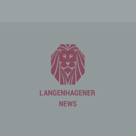
Cookies. Viele Cookies enthalten eine sogenannte
Cookie-ID. Eine Cookie-ID ist eine eindeutige Kennung
des Cookies. Sie besteht aus einer Zeichenfolge, durch
welche Internetseiten und Server dem konkreten
Internetbrowser zugeordnet werden können, in dem das
Cookie gespeichert wurde. Dies ermöglicht es den
besuchten Internetseiten und Servern, den individuellen
Browser der betroffenen Person von anderen
Internetbrowsern, die andere Cookies enthalten, zu
unterscheiden. Ein bestimmter Internetbrowser kann
über die eindeutige Cookie-ID wiedererkannt und
identifiziert werden.
Durch den Einsatz von Cookies kann den Nutzern dieser
Internetseite nutzerfreundlichere Services bereitstellen,
die ohne die Cookie-Setzung nicht möglich wären.
Mittels eines Cookies können die Informationen und
Angebote auf unserer Internetseite im Sinne des
Benutzers optimiert werden. Cookies ermöglichen uns,
wie bereits erwähnt, die Benutzer unserer Internetseite