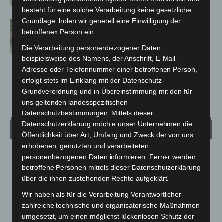
besteht für eine solche Verarbeitung keine gesetzliche
Grundlage, holen wir generell eine Einwilligung der
Region Hannover: 21 neue
betroffenen Person ein.
Notfallsanitäter starten beim Roten
Kreuz
Die Verarbeitung personenbezogener Daten,
beispielsweise des Namens, der Anschrift, E-Mail-
Adresse oder Telefonnummer einer betroffenen Person,
erfolgt stets im Einklang mit der Datenschutz-
Grundverordnung und in Übereinstimmung mit den für
uns geltenden landesspezifischen
Datenschutzbestimmungen. Mittels dieser
Datenschutzerklärung möchte unser Unternehmen die
Wetter
Öffentlichkeit über Art, Umfang und Zweck der von uns
erhobenen, genutzten und verarbeiteten
LANGENHAGEN
personenbezogenen Daten informieren. Ferner werden
betroffene Personen mittels dieser Datenschutzerklärung
Klarer Himmel
über die ihnen zustehenden Rechte aufgeklärt.
°
17.7
°
C
17
Wir haben als für die Verarbeitung Verantwortlicher
zahlreiche technische und organisatorische Maßnahmen
°
16.6
umgesetzt, um einen möglichst lückenlosen Schutz der