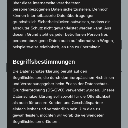
über diese Internetseite verarbeiteten
66%
2.7m/s
4%
personenbezogenen Daten sicherzustellen. Dennoch
können Internetbasierte Datenübertragungen
SO.
MO.
DI.
MI.
DO.
grundsätzlich Sicherheitslücken aufweisen, sodass ein
34
°
29
°
23
°
26
°
17
°
absoluter Schutz nicht gewährleistet werden kann. Aus
diesem Grund steht es jeder betroffenen Person frei,
personenbezogene Daten auch auf alternativen Wegen,
beispielsweise telefonisch, an uns zu übermitteln.
Begriffsbestimmungen
Aktuelle Beiträge
Die Datenschutzerklärung beruht auf den
Begrifflichkeiten, die durch den Europäischen Richtlinien-
Kunst trifft Weingenuss: Barbara-Susann Mehring zeigt ihre
und Verordnungsgeber beim Erlass der Datenschutz-
Werke im Jacques’ Wein-Depot Isernhagen
Grundverordnung (DS-GVO) verwendet wurden. Unsere
8. August 2026
Datenschutzerklärung soll sowohl für die Öffentlichkeit
A2: Zweite Turbobaustelle startet zwischen Hannover-West
als auch für unsere Kunden und Geschäftspartner
und Bothfeld
einfach lesbar und verständlich sein. Um dies zu
8. August 2026
gewährleisten, möchten wir vorab die verwendeten
Begrifflichkeiten erläutern.
Niedersachsen: Feuerwehrkräfte kehren nach