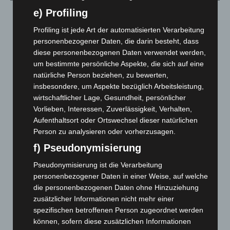
e) Profiling
August 2026
(14)
Juli 2026
(73)
Profiling ist jede Art der automatisierten Verarbeitung
personenbezogener Daten, die darin besteht, dass
Juni 2026
(139)
diese personenbezogenen Daten verwendet werden,
Mai 2026
(99)
um bestimmte persönliche Aspekte, die sich auf eine
natürliche Person beziehen, zu bewerten,
April 2026
(99)
insbesondere, um Aspekte bezüglich Arbeitsleistung,
März 2026
(115)
wirtschaftlicher Lage, Gesundheit, persönlicher
Februar 2026
(109)
Vorlieben, Interessen, Zuverlässigkeit, Verhalten,
Aufenthaltsort oder Ortswechsel dieser natürlichen
Januar 2026
(122)
Person zu analysieren oder vorherzusagen.
Dezember 2025
(103)
f) Pseudonymisierung
November 2025
(114)
Pseudonymisierung ist die Verarbeitung
Oktober 2025
(112)
personenbezogener Daten in einer Weise, auf welche
September 2025
(93)
die personenbezogenen Daten ohne Hinzuziehung
zusätzlicher Informationen nicht mehr einer
August 2025
(90)
spezifischen betroffenen Person zugeordnet werden
Juli 2025
(90)
können, sofern diese zusätzlichen Informationen