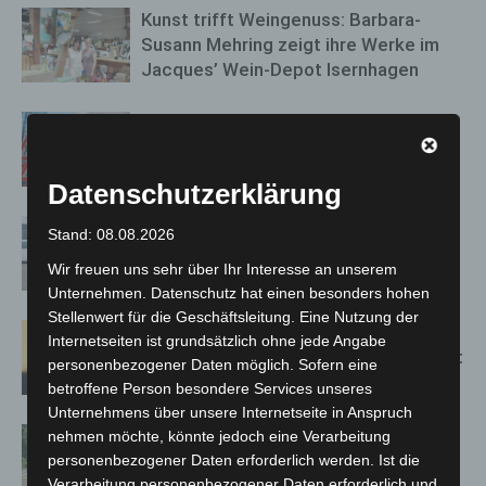
Kunst trifft Weingenuss: Barbara-
Susann Mehring zeigt ihre Werke im
Jacques’ Wein-Depot Isernhagen
A2: Zweite Turbobaustelle startet
zwischen Hannover-West und
Bothfeld
Datenschutzerklärung
Niedersachsen: Feuerwehrkräfte
Stand: 08.08.2026
kehren nach Waldbrandeinsatz aus
Wir freuen uns sehr über Ihr Interesse an unserem
Spanien zurück
Unternehmen. Datenschutz hat einen besonders hohen
Stellenwert für die Geschäftsleitung. Eine Nutzung der
Hannover: Erste Tigermücken-
Internetseiten ist grundsätzlich ohne jede Angabe
Population in Niedersachsen entdeckt
personenbezogener Daten möglich. Sofern eine
betroffene Person besondere Services unseres
Unternehmens über unsere Internetseite in Anspruch
Brand im „Haus der Begegnung“ in
nehmen möchte, könnte jedoch eine Verarbeitung
Neuwarmbüchen schnell eingedämmt
personenbezogener Daten erforderlich werden. Ist die
Verarbeitung personenbezogener Daten erforderlich und