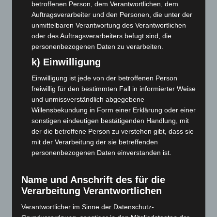
Dezember 2022
(130)
betroffenen Person, dem Verantwortlichen, dem
Auftragsverarbeiter und den Personen, die unter der
November 2022
(167)
unmittelbaren Verantwortung des Verantwortlichen
Oktober 2022
(166)
oder des Auftragsverarbeiters befugt sind, die
September 2022
(205)
personenbezogenen Daten zu verarbeiten.
August 2022
(166)
k) Einwilligung
Juli 2022
(133)
Einwilligung ist jede von der betroffenen Person
freiwillig für den bestimmten Fall in informierter Weise
Juni 2022
(167)
und unmissverständlich abgegebene
Mai 2022
(177)
Willensbekundung in Form einer Erklärung oder einer
April 2022
(198)
sonstigen eindeutigen bestätigenden Handlung, mit
der die betroffene Person zu verstehen gibt, dass sie
März 2022
(221)
mit der Verarbeitung der sie betreffenden
Februar 2022
(189)
personenbezogenen Daten einverstanden ist.
Januar 2022
(190)
Dezember 2021
(204)
Name und Anschrift des für die
Verarbeitung Verantwortlichen
November 2021
(215)
Oktober 2021
(171)
Verantwortlicher im Sinne der Datenschutz-