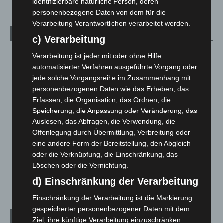
identifizierbare natürliche Person, deren
personenbezogene Daten von dem für die
Verarbeitung Verantwortlichen verarbeitet werden.
Kategorien
c) Verarbeitung
Blaulicht
2.799
Verarbeitung ist jeder mit oder ohne Hilfe
automatisierter Verfahren ausgeführte Vorgang oder
Corona-News
712
jede solche Vorgangsreihe im Zusammenhang mit
Hannover und Region
5.039
personenbezogenen Daten wie das Erheben, das
Langenhagen und Ortsteile
3.252
Erfassen, die Organisation, das Ordnen, die
Speicherung, die Anpassung oder Veränderung, das
Leserbriefe
1
Auslesen, das Abfragen, die Verwendung, die
Menschen
2
Offenlegung durch Übermittlung, Verbreitung oder
eine andere Form der Bereitstellung, den Abgleich
Über uns
1
oder die Verknüpfung, die Einschränkung, das
Veranstaltungen
1.888
Löschen oder die Vernichtung.
Welt
1.271
d) Einschränkung der Verarbeitung
Einschränkung der Verarbeitung ist die Markierung
gespeicherter personenbezogener Daten mit dem
Archiv
Ziel, ihre künftige Verarbeitung einzuschränken.