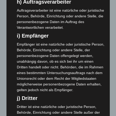
März 2024
(103)
h) Auftragsverarbeiter
Februar 2024
(103)
Auftragsverarbeiter ist eine natürliche oder juristische
Januar 2024
(111)
Person, Behörde, Einrichtung oder andere Stelle, die
personenbezogene Daten im Auftrag des
Dezember 2023
(130)
Verantwortlichen verarbeitet.
November 2023
(130)
i) Empfänger
Oktober 2023
(114)
Empfänger ist eine natürliche oder juristische Person,
September 2023
(133)
Behörde, Einrichtung oder andere Stelle, der
August 2023
(134)
personenbezogene Daten offengelegt werden,
unabhängig davon, ob es sich bei ihr um einen
Juli 2023
(118)
Dritten handelt oder nicht. Behörden, die im Rahmen
Juni 2023
(142)
eines bestimmten Untersuchungsauftrags nach dem
Mai 2023
(139)
Unionsrecht oder dem Recht der Mitgliedstaaten
möglicherweise personenbezogene Daten erhalten,
April 2023
(155)
gelten jedoch nicht als Empfänger.
März 2023
(174)
j) Dritter
Februar 2023
(154)
Dritter ist eine natürliche oder juristische Person,
Januar 2023
(140)
Behörde, Einrichtung oder andere Stelle außer der