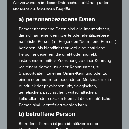
Wir verwenden in dieser Datenschutzerklärung unter
Waldbrandeinsatz aus Spanien zurück
anderem die folgenden Begriffe:
7. August 2026
a) personenbezogene Daten
Hannover: Erste Tigermücken-Population in Niedersachsen
entdeckt
Personenbezogene Daten sind alle Informationen,
7. August 2026
die sich auf eine identifizierte oder identifizierbare
natürliche Person (im Folgenden "betroffene Person")
Brand im „Haus der Begegnung“ in Neuwarmbüchen schnell
beziehen. Als identifizierbar wird eine natürliche
eingedämmt
Person angesehen, die direkt oder indirekt,
6. August 2026
insbesondere mittels Zuordnung zu einer Kennung
wie einem Namen, zu einer Kennnummer, zu
Region Hannover: 21 neue Notfallsanitäter starten beim
Standortdaten, zu einer Online-Kennung oder zu
Roten Kreuz
einem oder mehreren besonderen Merkmalen, die
5. August 2026
Ausdruck der physischen, physiologischen,
genetischen, psychischen, wirtschaftlichen,
Mann läuft mit Hockeyschläger über A7 – Polizei sucht
kulturellen oder sozialen Identität dieser natürlichen
Zeugen
Person sind, identifiziert werden kann.
5. August 2026
b) betroffene Person
Celle: Mensch stirbt bei Bagger-Unfall auf Baustelle
Betroffene Person ist jede identifizierte oder
5. August 2026