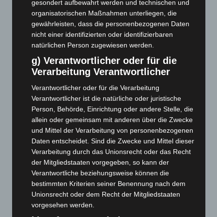
Juni 2025
(103)
gesondert aufbewahrt werden und technischen und
organisatorischen Maßnahmen unterliegen, die
Mai 2025
(112)
gewährleisten, dass die personenbezogenen Daten
April 2025
(88)
nicht einer identifizierten oder identifizierbaren
März 2025
(111)
natürlichen Person zugewiesen werden.
Februar 2025
(96)
g) Verantwortlicher oder für die
Verarbeitung Verantwortlicher
Januar 2025
(88)
Dezember 2024
(89)
Verantwortlicher oder für die Verarbeitung
Verantwortlicher ist die natürliche oder juristische
November 2024
(94)
Person, Behörde, Einrichtung oder andere Stelle, die
Oktober 2024
(93)
allein oder gemeinsam mit anderen über die Zwecke
und Mittel der Verarbeitung von personenbezogenen
September 2024
(112)
Daten entscheidet. Sind die Zwecke und Mittel dieser
August 2024
(107)
Verarbeitung durch das Unionsrecht oder das Recht
Juli 2024
(89)
der Mitgliedstaaten vorgegeben, so kann der
Verantwortliche beziehungsweise können die
Juni 2024
(107)
bestimmten Kriterien seiner Benennung nach dem
Mai 2024
(149)
Unionsrecht oder dem Recht der Mitgliedstaaten
April 2024
(102)
vorgesehen werden.