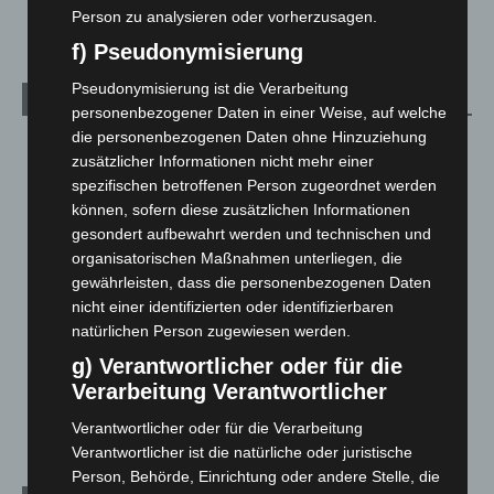
5. August 2026
Person zu analysieren oder vorherzusagen.
f) Pseudonymisierung
Pseudonymisierung ist die Verarbeitung
Kategorien
personenbezogener Daten in einer Weise, auf welche
die personenbezogenen Daten ohne Hinzuziehung
Blaulicht
2.799
zusätzlicher Informationen nicht mehr einer
Corona-News
712
spezifischen betroffenen Person zugeordnet werden
können, sofern diese zusätzlichen Informationen
Hannover und Region
5.039
gesondert aufbewahrt werden und technischen und
Langenhagen und Ortsteile
3.252
organisatorischen Maßnahmen unterliegen, die
Leserbriefe
1
gewährleisten, dass die personenbezogenen Daten
nicht einer identifizierten oder identifizierbaren
Menschen
2
natürlichen Person zugewiesen werden.
Über uns
1
g) Verantwortlicher oder für die
Veranstaltungen
1.888
Verarbeitung Verantwortlicher
Welt
1.271
Verantwortlicher oder für die Verarbeitung
Verantwortlicher ist die natürliche oder juristische
Person, Behörde, Einrichtung oder andere Stelle, die