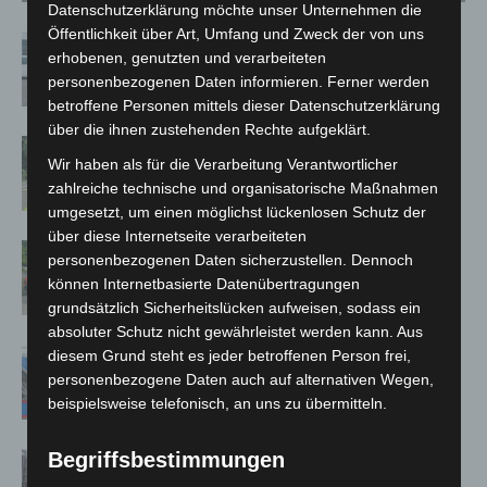
Datenschutzerklärung möchte unser Unternehmen die
Öffentlichkeit über Art, Umfang und Zweck der von uns
Niedersachsen: Feuerwehrkräfte
erhobenen, genutzten und verarbeiteten
kehren nach Waldbrandeinsatz aus
personenbezogenen Daten informieren. Ferner werden
Spanien zurück
betroffene Personen mittels dieser Datenschutzerklärung
über die ihnen zustehenden Rechte aufgeklärt.
Brand im „Haus der Begegnung“ in
Wir haben als für die Verarbeitung Verantwortlicher
Neuwarmbüchen schnell eingedämmt
zahlreiche technische und organisatorische Maßnahmen
umgesetzt, um einen möglichst lückenlosen Schutz der
über diese Internetseite verarbeiteten
Region Hannover: 21 neue
personenbezogenen Daten sicherzustellen. Dennoch
Notfallsanitäter starten beim Roten
können Internetbasierte Datenübertragungen
Kreuz
grundsätzlich Sicherheitslücken aufweisen, sodass ein
absoluter Schutz nicht gewährleistet werden kann. Aus
Mann läuft mit Hockeyschläger über
diesem Grund steht es jeder betroffenen Person frei,
A7 – Polizei sucht Zeugen
personenbezogene Daten auch auf alternativen Wegen,
beispielsweise telefonisch, an uns zu übermitteln.
Begriffsbestimmungen
Celle: Mensch stirbt bei Bagger-Unfall
auf Baustelle