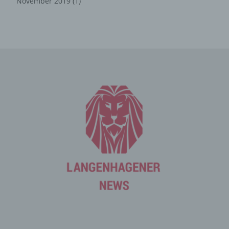
November 2019
(1)
Die betroffene Person kann die Setzung von Cookies
durch unsere Internetseite jederzeit mittels einer
entsprechenden Einstellung des genutzten
Internetbrowsers verhindern und damit der Setzung von
Cookies dauerhaft widersprechen. Ferner können
bereits gesetzte Cookies jederzeit über einen
Internetbrowser oder andere Softwareprogramme
gelöscht werden. Dies ist in allen gängigen
Internetbrowsern möglich. Deaktiviert die betroffene
Person die Setzung von Cookies in dem genutzten
Internetbrowser, sind unter Umständen nicht alle
Funktionen unserer Internetseite vollumfänglich nutzbar.
Erfassung von allgemeinen Daten
und Informationen
Die Internetseite erfasst mit jedem Aufruf der
Internetseite durch eine betroffene Person oder ein
automatisiertes System eine Reihe von allgemeinen
Daten und Informationen. Diese allgemeinen Daten und