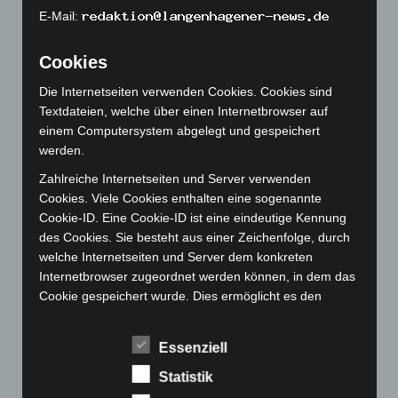
E-Mail:
Dezember 2022
(130)
November 2022
(167)
Cookies
Oktober 2022
(166)
Die Internetseiten verwenden Cookies. Cookies sind
September 2022
(205)
Textdateien, welche über einen Internetbrowser auf
August 2022
(166)
einem Computersystem abgelegt und gespeichert
werden.
Juli 2022
(133)
Zahlreiche Internetseiten und Server verwenden
Juni 2022
(167)
Cookies. Viele Cookies enthalten eine sogenannte
Mai 2022
(177)
Cookie-ID. Eine Cookie-ID ist eine eindeutige Kennung
April 2022
(198)
des Cookies. Sie besteht aus einer Zeichenfolge, durch
welche Internetseiten und Server dem konkreten
März 2022
(221)
Internetbrowser zugeordnet werden können, in dem das
Februar 2022
(189)
Cookie gespeichert wurde. Dies ermöglicht es den
besuchten Internetseiten und Servern, den individuellen
Januar 2022
(190)
Browser der betroffenen Person von anderen
Dezember 2021
(204)
Essenziell
Internetbrowsern, die andere Cookies enthalten, zu
November 2021
(215)
unterscheiden. Ein bestimmter Internetbrowser kann
Statistik
über die eindeutige Cookie-ID wiedererkannt und
Oktober 2021
(171)