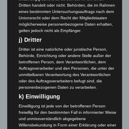
Dritten handelt oder nicht. Behörden, die im Rahmen
Juni 2025
(103)
eines bestimmten Untersuchungsauftrags nach dem
Mai 2025
(112)
Unionsrecht oder dem Recht der Mitgliedstaaten
April 2025
(88)
möglicherweise personenbezogene Daten erhalten,
gelten jedoch nicht als Empfänger.
März 2025
(111)
j) Dritter
Februar 2025
(96)
Dritter ist eine natürliche oder juristische Person,
Januar 2025
(88)
Behörde, Einrichtung oder andere Stelle außer der
Dezember 2024
(89)
betroffenen Person, dem Verantwortlichen, dem
November 2024
(94)
Auftragsverarbeiter und den Personen, die unter der
unmittelbaren Verantwortung des Verantwortlichen
Oktober 2024
(93)
oder des Auftragsverarbeiters befugt sind, die
September 2024
(112)
personenbezogenen Daten zu verarbeiten.
August 2024
(107)
k) Einwilligung
Juli 2024
(89)
Einwilligung ist jede von der betroffenen Person
Juni 2024
(107)
freiwillig für den bestimmten Fall in informierter Weise
Mai 2024
(149)
und unmissverständlich abgegebene
Willensbekundung in Form einer Erklärung oder einer
April 2024
(102)