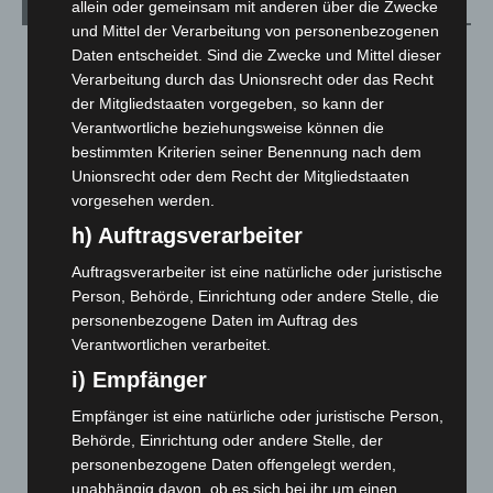
allein oder gemeinsam mit anderen über die Zwecke
Archiv
und Mittel der Verarbeitung von personenbezogenen
August 2026
(14)
Daten entscheidet. Sind die Zwecke und Mittel dieser
Verarbeitung durch das Unionsrecht oder das Recht
Juli 2026
(73)
der Mitgliedstaaten vorgegeben, so kann der
Juni 2026
(139)
Verantwortliche beziehungsweise können die
bestimmten Kriterien seiner Benennung nach dem
Mai 2026
(99)
Unionsrecht oder dem Recht der Mitgliedstaaten
April 2026
(99)
vorgesehen werden.
März 2026
(115)
h) Auftragsverarbeiter
Februar 2026
(109)
Auftragsverarbeiter ist eine natürliche oder juristische
Januar 2026
(122)
Person, Behörde, Einrichtung oder andere Stelle, die
Dezember 2025
(103)
personenbezogene Daten im Auftrag des
Verantwortlichen verarbeitet.
November 2025
(114)
i) Empfänger
Oktober 2025
(112)
Empfänger ist eine natürliche oder juristische Person,
September 2025
(93)
Behörde, Einrichtung oder andere Stelle, der
August 2025
(90)
personenbezogene Daten offengelegt werden,
Juli 2025
(90)
unabhängig davon, ob es sich bei ihr um einen