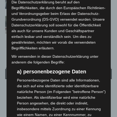
Die Datenschutzerklärung beruht auf den
Begrifflichkeiten, die durch den Europäischen Richtlinien-
und Verordnungsgeber beim Erlass der Datenschutz-
Gasleitung bei McDonald’s-Umbau in
Grundverordnung (DS-GVO) verwendet wurden. Unsere
Langenhagen beschädigt
Datenschutzerklärung soll sowohl für die Öffentlichkeit
als auch für unsere Kunden und Geschäftspartner
einfach lesbar und verständlich sein. Um dies zu
gewährleisten, möchten wir vorab die verwendeten
Begrifflichkeiten erläutern.
Wir verwenden in dieser Datenschutzerklärung unter
anderem die folgenden Begriffe:
a) personenbezogene Daten
Wetter
Personenbezogene Daten sind alle Informationen,
die sich auf eine identifizierte oder identifizierbare
LANGENHAGEN
natürliche Person (im Folgenden "betroffene Person")
Bedeckt
beziehen. Als identifizierbar wird eine natürliche
°
Person angesehen, die direkt oder indirekt,
32.2
°
C
30.9
insbesondere mittels Zuordnung zu einer Kennung
°
wie einem Namen, zu einer Kennnummer, zu
29.9