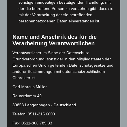
sonstigen eindeutigen bestätigenden Handlung, mit
März 2024
(103)
der die betroffene Person zu verstehen gibt, dass sie
mit der Verarbeitung der sie betreffenden
Februar 2024
(103)
personenbezogenen Daten einverstanden ist.
Januar 2024
(111)
Dezember 2023
(130)
Name und Anschrift des für die
November 2023
(130)
Verarbeitung Verantwortlichen
Oktober 2023
(114)
Verantwortlicher im Sinne der Datenschutz-
September 2023
(133)
Grundverordnung, sonstiger in den Mitgliedstaaten der
Europäischen Union geltenden Datenschutzgesetze und
August 2023
(134)
anderer Bestimmungen mit datenschutzrechtlichem
Juli 2023
(118)
Charakter ist:
Juni 2023
(142)
Carl-Marcus Müller
Mai 2023
(139)
Reuterdamm 49
April 2023
(155)
30853 Langenhagen - Deutschland
März 2023
(174)
Telefon: 0511-215 6000
Februar 2023
(154)
Fax: 0511-866 789 33
Januar 2023
(140)