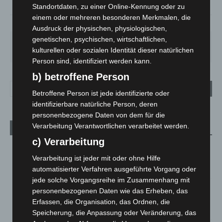
Standortdaten, zu einer Online-Kennung oder zu
einem oder mehreren besonderen Merkmalen, die
21%
2.7m/s
100%
Ausdruck der physischen, physiologischen,
genetischen, psychischen, wirtschaftlichen,
SO.
MO.
DI.
MI.
DO.
33
°
27
°
23
°
27
°
30
°
kulturellen oder sozialen Identität dieser natürlichen
Person sind, identifiziert werden kann.
b) betroffene Person
Betroffene Person ist jede identifizierte oder
identifizierbare natürliche Person, deren
personenbezogene Daten von dem für die
Verarbeitung Verantwortlichen verarbeitet werden.
Aktuelle Beiträge
c) Verarbeitung
Kunst trifft Weingenuss: Barbara-Susann Mehring zeigt ihre
Werke im Jacques’ Wein-Depot Isernhagen
Verarbeitung ist jeder mit oder ohne Hilfe
8. August 2026
automatisierter Verfahren ausgeführte Vorgang oder
jede solche Vorgangsreihe im Zusammenhang mit
A2: Zweite Turbobaustelle startet zwischen Hannover-West
personenbezogenen Daten wie das Erheben, das
und Bothfeld
Erfassen, die Organisation, das Ordnen, die
8. August 2026
Speicherung, die Anpassung oder Veränderung, das