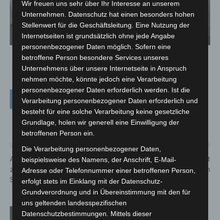
Wir freuen uns sehr über Ihr Interesse an unserem
Unternehmen. Datenschutz hat einen besonders hohen
Stellenwert für die Geschäftsleitung. Eine Nutzung der
Internetseiten ist grundsätzlich ohne jede Angabe
Abgefahrener LKW-Reifen - Quelle: Polizeidirektion Hannover
personenbezogener Daten möglich. Sofern eine
betroffene Person besondere Services unseres
Unternehmens über unsere Internetseite in Anspruch
nehmen möchte, könnte jedoch eine Verarbeitung
personenbezogener Daten erforderlich werden. Ist die
Verarbeitung personenbezogener Daten erforderlich und
besteht für eine solche Verarbeitung keine gesetzliche
Grundlage, holen wir generell eine Einwilligung der
betroffenen Person ein.
Vorheriger Artikel
Nächster Artikel
Die Verarbeitung personenbezogener Daten,
Aktualisierter Bußgeldkatalog
Brandstiftung nicht
beispielsweise des Namens, der Anschrift, E-Mail-
zur Corona-Verordnung tritt
ausgeschlossen
Adresse oder Telefonnummer einer betroffenen Person,
Samstag in Kraft
erfolgt stets im Einklang mit der Datenschutz-
Grundverordnung und in Übereinstimmung mit den für
uns geltenden landesspezifischen
Datenschutzbestimmungen. Mittels dieser
Verwandte Artikel
Mehr vom Autor