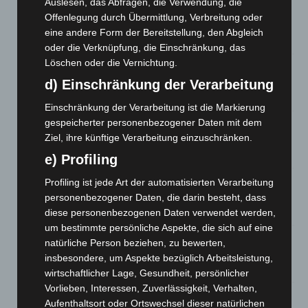
Auslesen, das Abfragen, die Verwendung, die
Niedersachsen: Feuerwehrkräfte kehren nach
Offenlegung durch Übermittlung, Verbreitung oder
Waldbrandeinsatz aus Spanien zurück
eine andere Form der Bereitstellung, den Abgleich
7. August 2026
oder die Verknüpfung, die Einschränkung, das
Löschen oder die Vernichtung.
Hannover: Erste Tigermücken-Population in Niedersachsen
entdeckt
d) Einschränkung der Verarbeitung
7. August 2026
Einschränkung der Verarbeitung ist die Markierung
gespeicherter personenbezogener Daten mit dem
Brand im „Haus der Begegnung“ in Neuwarmbüchen schnell
Ziel, ihre künftige Verarbeitung einzuschränken.
eingedämmt
6. August 2026
e) Profiling
Region Hannover: 21 neue Notfallsanitäter starten beim
Profiling ist jede Art der automatisierten Verarbeitung
Roten Kreuz
personenbezogener Daten, die darin besteht, dass
5. August 2026
diese personenbezogenen Daten verwendet werden,
um bestimmte persönliche Aspekte, die sich auf eine
Mann läuft mit Hockeyschläger über A7 – Polizei sucht
natürliche Person beziehen, zu bewerten,
Zeugen
insbesondere, um Aspekte bezüglich Arbeitsleistung,
5. August 2026
wirtschaftlicher Lage, Gesundheit, persönlicher
Vorlieben, Interessen, Zuverlässigkeit, Verhalten,
Celle: Mensch stirbt bei Bagger-Unfall auf Baustelle
Aufenthaltsort oder Ortswechsel dieser natürlichen