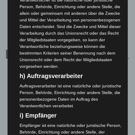
Verantwortlicher ist die natürliche oder juristische
Menschen
2
Person, Behörde, Einrichtung oder andere Stelle, die
Über uns
1
allein oder gemeinsam mit anderen über die Zwecke
Veranstaltungen
1.887
und Mittel der Verarbeitung von personenbezogenen
Daten entscheidet. Sind die Zwecke und Mittel dieser
Welt
1.269
Verarbeitung durch das Unionsrecht oder das Recht
der Mitgliedstaaten vorgegeben, so kann der
Verantwortliche beziehungsweise können die
bestimmten Kriterien seiner Benennung nach dem
Archiv
Unionsrecht oder dem Recht der Mitgliedstaaten
vorgesehen werden.
August 2026
(9)
h) Auftragsverarbeiter
Juli 2026
(73)
Juni 2026
(139)
Auftragsverarbeiter ist eine natürliche oder juristische
Person, Behörde, Einrichtung oder andere Stelle, die
Mai 2026
(99)
personenbezogene Daten im Auftrag des
April 2026
(99)
Verantwortlichen verarbeitet.
März 2026
(115)
i) Empfänger
Februar 2026
(109)
Empfänger ist eine natürliche oder juristische Person,
Januar 2026
(122)
Behörde, Einrichtung oder andere Stelle, der