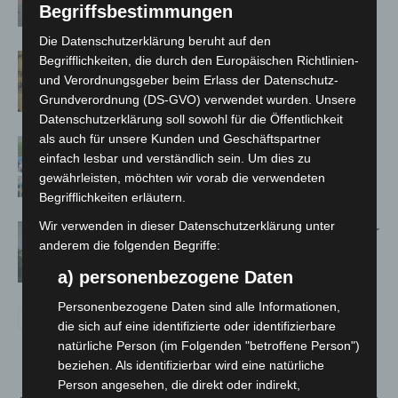
Begriffsbestimmungen
Großkontrolle
Die Datenschutzerklärung beruht auf den
Hannover Klassik Open Air 2026:
Begrifflichkeiten, die durch den Europäischen Richtlinien-
Französische Oper im Maschpark
und Verordnungsgeber beim Erlass der Datenschutz-
Grundverordnung (DS-GVO) verwendet wurden. Unsere
Datenschutzerklärung soll sowohl für die Öffentlichkeit
als auch für unsere Kunden und Geschäftspartner
Blaulichtmeile Langenhagen 2026:
einfach lesbar und verständlich sein. Um dies zu
Polizei, Feuerwehr und Rettung
gewährleisten, möchten wir vorab die verwendeten
hautnah erleben
Begrifflichkeiten erläutern.
Wir verwenden in dieser Datenschutzerklärung unter
Hannover: Polizei setzt Gaming-Koffer
anderem die folgenden Begriffe:
für Prävention ein
a) personenbezogene Daten
Personenbezogene Daten sind alle Informationen,
die sich auf eine identifizierte oder identifizierbare
natürliche Person (im Folgenden "betroffene Person")
beziehen. Als identifizierbar wird eine natürliche
Person angesehen, die direkt oder indirekt,