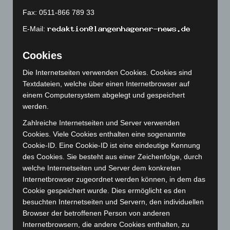
Juni 2023
(142)
Fax: 0511-866 789 33
Mai 2023
(139)
E-Mail:
April 2023
(155)
Cookies
März 2023
(174)
Februar 2023
(154)
Die Internetseiten verwenden Cookies. Cookies sind
Textdateien, welche über einen Internetbrowser auf
Januar 2023
(140)
einem Computersystem abgelegt und gespeichert
Dezember 2022
(130)
werden.
November 2022
(167)
Zahlreiche Internetseiten und Server verwenden
Oktober 2022
(166)
Cookies. Viele Cookies enthalten eine sogenannte
Cookie-ID. Eine Cookie-ID ist eine eindeutige Kennung
September 2022
(205)
des Cookies. Sie besteht aus einer Zeichenfolge, durch
August 2022
(166)
welche Internetseiten und Server dem konkreten
Juli 2022
(133)
Internetbrowser zugeordnet werden können, in dem das
Cookie gespeichert wurde. Dies ermöglicht es den
Juni 2022
(167)
besuchten Internetseiten und Servern, den individuellen
Mai 2022
(177)
Browser der betroffenen Person von anderen
Internetbrowsern, die andere Cookies enthalten, zu
April 2022
(198)