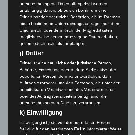
personenbezogene Daten offengelegt werden,
Dezember 2025
(103)
unabhängig davon, ob es sich bei ihr um einen
November 2025
(114)
Dritten handelt oder nicht. Behörden, die im Rahmen
Oktober 2025
(112)
eines bestimmten Untersuchungsauftrags nach dem
Unionsrecht oder dem Recht der Mitgliedstaaten
September 2025
(93)
möglicherweise personenbezogene Daten erhalten,
August 2025
(90)
gelten jedoch nicht als Empfänger.
Juli 2025
(90)
j) Dritter
Juni 2025
(103)
Dritter ist eine natürliche oder juristische Person,
Mai 2025
(112)
Behörde, Einrichtung oder andere Stelle außer der
betroffenen Person, dem Verantwortlichen, dem
April 2025
(88)
Auftragsverarbeiter und den Personen, die unter der
März 2025
(111)
unmittelbaren Verantwortung des Verantwortlichen
Februar 2025
(96)
oder des Auftragsverarbeiters befugt sind, die
personenbezogenen Daten zu verarbeiten.
Januar 2025
(88)
k) Einwilligung
Dezember 2024
(89)
November 2024
(94)
Einwilligung ist jede von der betroffenen Person
freiwillig für den bestimmten Fall in informierter Weise
Oktober 2024
(93)