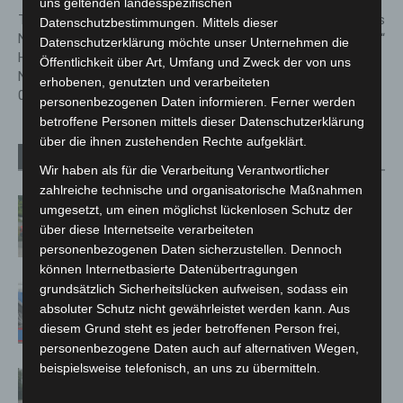
uns geltenden landesspezifischen
Tagesupdate zu den Covid-19
„Wir werden das Virus
Datenschutzbestimmungen. Mittels dieser
Neuinfektionen in der Region
gemeinsam besiegen“
Datenschutzerklärung möchte unser Unternehmen die
Hannover und in
Öffentlichkeit über Art, Umfang und Zweck der von uns
Niedersachsen – vom
erhobenen, genutzten und verarbeiteten
01.04.2021
personenbezogenen Daten informieren. Ferner werden
betroffene Personen mittels dieser Datenschutzerklärung
über die ihnen zustehenden Rechte aufgeklärt.
Verwandte Artikel
Mehr vom Autor
Wir haben als für die Verarbeitung Verantwortlicher
zahlreiche technische und organisatorische Maßnahmen
Region Hannover: 21 neue
umgesetzt, um einen möglichst lückenlosen Schutz der
Notfallsanitäter starten beim Roten
über diese Internetseite verarbeiteten
Kreuz
personenbezogenen Daten sicherzustellen. Dennoch
können Internetbasierte Datenübertragungen
grundsätzlich Sicherheitslücken aufweisen, sodass ein
Mann läuft mit Hockeyschläger über
absoluter Schutz nicht gewährleistet werden kann. Aus
A7 – Polizei sucht Zeugen
diesem Grund steht es jeder betroffenen Person frei,
personenbezogene Daten auch auf alternativen Wegen,
beispielsweise telefonisch, an uns zu übermitteln.
Hannover: Polizei stoppt 166
Trunkenheitsfahrten bei