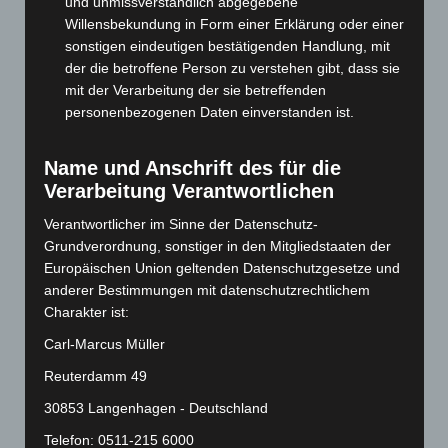
und unmissverständlich abgegebene
September 2024
(112)
Willensbekundung in Form einer Erklärung oder einer
August 2024
(107)
sonstigen eindeutigen bestätigenden Handlung, mit
der die betroffene Person zu verstehen gibt, dass sie
Juli 2024
(89)
mit der Verarbeitung der sie betreffenden
Juni 2024
(107)
personenbezogenen Daten einverstanden ist.
Mai 2024
(149)
Name und Anschrift des für die
April 2024
(102)
Verarbeitung Verantwortlichen
März 2024
(103)
Verantwortlicher im Sinne der Datenschutz-
Februar 2024
(103)
Grundverordnung, sonstiger in den Mitgliedstaaten der
Januar 2024
(111)
Europäischen Union geltenden Datenschutzgesetze und
Dezember 2023
(130)
anderer Bestimmungen mit datenschutzrechtlichem
Charakter ist:
November 2023
(130)
Carl-Marcus Müller
Oktober 2023
(114)
September 2023
(133)
Reuterdamm 49
August 2023
(134)
30853 Langenhagen - Deutschland
Juli 2023
(118)
Telefon: 0511-215 6000