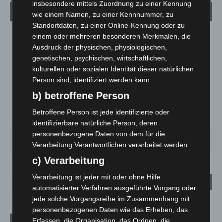
insbesondere mittels Zuordnung zu einer Kennung
Wetter
wie einem Namen, zu einer Kennnummer, zu
Standortdaten, zu einer Online-Kennung oder zu
einem oder mehreren besonderen Merkmalen, die
LANGENHAGEN
Ausdruck der physischen, physiologischen,
Bedeckt
genetischen, psychischen, wirtschaftlichen,
°
25.2
kulturellen oder sozialen Identität dieser natürlichen
°
C
24.4
Person sind, identifiziert werden kann.
°
23.3
b) betroffene Person
Betroffene Person ist jede identifizierte oder
38%
4.9m/s
85%
identifizierbare natürliche Person, deren
personenbezogene Daten von dem für die
DO.
FR.
SA.
SO.
MO.
25
°
25
°
26
°
31
°
35
°
Verarbeitung Verantwortlichen verarbeitet werden.
c) Verarbeitung
Verarbeitung ist jeder mit oder ohne Hilfe
automatisierter Verfahren ausgeführte Vorgang oder
jede solche Vorgangsreihe im Zusammenhang mit
personenbezogenen Daten wie das Erheben, das
Erfassen, die Organisation, das Ordnen, die
Aktuelle Beiträge