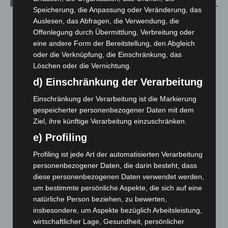
Speicherung, die Anpassung oder Veränderung, das
Region Hannover: 21 neue Notfallsanitäter starten beim
Auslesen, das Abfragen, die Verwendung, die
Roten Kreuz
Offenlegung durch Übermittlung, Verbreitung oder
5. August 2026
eine andere Form der Bereitstellung, den Abgleich
oder die Verknüpfung, die Einschränkung, das
Mann läuft mit Hockeyschläger über A7 – Polizei sucht
Löschen oder die Vernichtung.
Zeugen
d) Einschränkung der Verarbeitung
5. August 2026
Einschränkung der Verarbeitung ist die Markierung
Celle: Mensch stirbt bei Bagger-Unfall auf Baustelle
gespeicherter personenbezogener Daten mit dem
5. August 2026
Ziel, ihre künftige Verarbeitung einzuschränken.
e) Profiling
Gasleitung bei McDonald’s-Umbau in Langenhagen
beschädigt
Profiling ist jede Art der automatisierten Verarbeitung
5. August 2026
personenbezogener Daten, die darin besteht, dass
diese personenbezogenen Daten verwendet werden,
Anklage nach Abschaltung von „Archetyp Market“ erhoben
um bestimmte persönliche Aspekte, die sich auf eine
3. August 2026
natürliche Person beziehen, zu bewerten,
insbesondere, um Aspekte bezüglich Arbeitsleistung,
Hannover: Polizei stoppt 166 Trunkenheitsfahrten bei
wirtschaftlicher Lage, Gesundheit, persönlicher
Großkontrolle