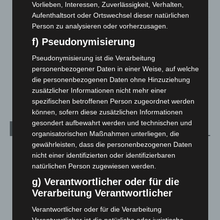
Vorlieben, Interessen, Zuverlässigkeit, Verhalten,
2. August 2026
Aufenthaltsort oder Ortswechsel dieser natürlichen
Person zu analysieren oder vorherzusagen.
Hannover Klassik Open Air 2026: Französische Oper im
Maschpark
f) Pseudonymisierung
2. August 2026
Pseudonymisierung ist die Verarbeitung
Schwarz Digits und Zscaler starten souveräne Cloud-
personenbezogener Daten in einer Weise, auf welche
Sicherheitsplattform für Europa
die personenbezogenen Daten ohne Hinzuziehung
2. August 2026
zusätzlicher Informationen nicht mehr einer
spezifischen betroffenen Person zugeordnet werden
können, sofern diese zusätzlichen Informationen
gesondert aufbewahrt werden und technischen und
Kategorien
organisatorischen Maßnahmen unterliegen, die
gewährleisten, dass die personenbezogenen Daten
Blaulicht
2.797
nicht einer identifizierten oder identifizierbaren
Corona-News
712
natürlichen Person zugewiesen werden.
Hannover und Region
5.034
g) Verantwortlicher oder für die
Verarbeitung Verantwortlicher
Langenhagen und Ortsteile
3.249
Leserbriefe
1
Verantwortlicher oder für die Verarbeitung