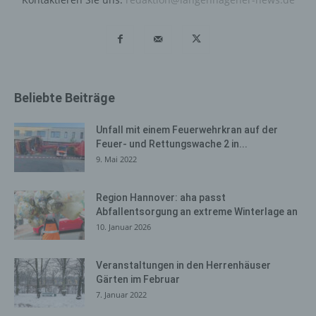
Informationen ziehen wird keine Rückschlüsse auf die
betroffene Person. Diese Informationen werden vielmehr
benötigt, um (1) die Inhalte unserer Internetseite korrekt
auszuliefern, (2) die Inhalte unserer Internetseite sowie
die Werbung für diese zu optimieren, (3) die dauerhafte
Funktionsfähigkeit unserer informationstechnologischen
Beliebte Beiträge
Systeme und der Technik unserer Internetseite zu
gewährleisten sowie (4) um Strafverfolgungsbehörden
Unfall mit einem Feuerwehrkran auf der
im Falle eines Cyberangriffes die zur Strafverfolgung
Feuer- und Rettungswache 2 in...
notwendigen Informationen bereitzustellen. Diese
9. Mai 2022
anonym erhobenen Daten und Informationen werden
durch uns daher einerseits statistisch und ferner mit dem
Ziel ausgewertet, den Datenschutz und die
Region Hannover: aha passt
Abfallentsorgung an extreme Winterlage an
Datensicherheit in unserem Unternehmen zu erhöhen,
10. Januar 2026
um letztlich ein optimales Schutzniveau für die von uns
verarbeiteten personenbezogenen Daten
sicherzustellen. Die anonymen Daten der Server-Logfiles
Veranstaltungen in den Herrenhäuser
werden getrennt von allen durch eine betroffene Person
Gärten im Februar
angegebenen personenbezogenen Daten gespeichert.
7. Januar 2022