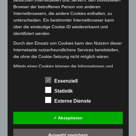
besuchten Internetseiten und Servern, den individuellen
Browser der betroffenen Person von anderen
November 2022
(167)
Internetbrowsern, die andere Cookies enthalten, zu
Oktober 2022
(166)
unterscheiden. Ein bestimmter Internetbrowser kann
September 2022
(205)
über die eindeutige Cookie-ID wiedererkannt und
identifiziert werden.
August 2022
(166)
Durch den Einsatz von Cookies kann den Nutzern dieser
Juli 2022
(133)
Internetseite nutzerfreundlichere Services bereitstellen,
Juni 2022
(167)
die ohne die Cookie-Setzung nicht möglich wären.
Mai 2022
(177)
Mittels eines Cookies können die Informationen und
April 2022
(198)
Angebote auf unserer Internetseite im Sinne des
Benutzers optimiert werden. Cookies ermöglichen uns,
März 2022
(221)
Essenziell
wie bereits erwähnt, die Benutzer unserer Internetseite
Februar 2022
(189)
Statistik
wiederzuerkennen. Zweck dieser Wiedererkennung ist
Januar 2022
(190)
es, den Nutzern die Verwendung unserer Internetseite
Externe Dienste
zu erleichtern. Der Benutzer einer Internetseite, die
Dezember 2021
(204)
Cookies verwendet, muss beispielsweise nicht bei jedem
November 2021
(215)
✓ Akzeptieren
Besuch der Internetseite erneut seine Zugangsdaten
Oktober 2021
(171)
eingeben, weil dies von der Internetseite und dem auf
dem Computersystem des Benutzers abgelegten Cookie
Auswahl speichern
September 2021
(180)