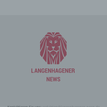
Die Internetseite erfasst mit jedem Aufruf der
Internetseite durch eine betroffene Person oder ein
automatisiertes System eine Reihe von allgemeinen
Daten und Informationen. Diese allgemeinen Daten und
Informationen werden in den Logfiles des Servers
gespeichert. Erfasst werden können die (1) verwendeten
Browsertypen und Versionen, (2) das vom zugreifenden
System verwendete Betriebssystem, (3) die
Internetseite, von welcher ein zugreifendes System auf
unsere Internetseite gelangt (sogenannte Referrer), (4)
die Unterwebseiten, welche über ein zugreifendes
System auf unserer Internetseite angesteuert werden,
(5) das Datum und die Uhrzeit eines Zugriffs auf die
Internetseite, (6) eine Internet-Protokoll-Adresse (IP-
Adresse), (7) der Internet-Service-Provider des
zugreifenden Systems und (8) sonstige ähnliche Daten
und Informationen, die der Gefahrenabwehr im Falle von
Angriffen auf unsere informationstechnologischen
Systeme dienen.
Bei der Nutzung dieser allgemeinen Daten und
Kontaktieren Sie uns:
redaktion@langenhagener-news.de