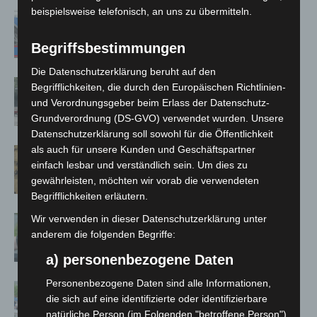
beispielsweise telefonisch, an uns zu übermitteln.
Mann läuft mit Hockeyschläger über
A7 – Polizei sucht Zeugen
Begriffsbestimmungen
Die Datenschutzerklärung beruht auf den
Gasleitung bei McDonald’s-Umbau in
Begrifflichkeiten, die durch den Europäischen Richtlinien-
Langenhagen beschädigt
und Verordnungsgeber beim Erlass der Datenschutz-
Grundverordnung (DS-GVO) verwendet wurden. Unsere
Datenschutzerklärung soll sowohl für die Öffentlichkeit
als auch für unsere Kunden und Geschäftspartner
Hannover Klassik Open Air 2026:
einfach lesbar und verständlich sein. Um dies zu
Französische Oper im Maschpark
gewährleisten, möchten wir vorab die verwendeten
Begrifflichkeiten erläutern.
Wir verwenden in dieser Datenschutzerklärung unter
Langenhagen: Autofahrer mit 3,17
anderem die folgenden Begriffe:
Promille aus dem Verkehr gezogen
a) personenbezogene Daten
Personenbezogene Daten sind alle Informationen,
Blaulichtmeile Langenhagen 2026:
die sich auf eine identifizierte oder identifizierbare
Polizei, Feuerwehr und Rettung
natürliche Person (im Folgenden "betroffene Person")