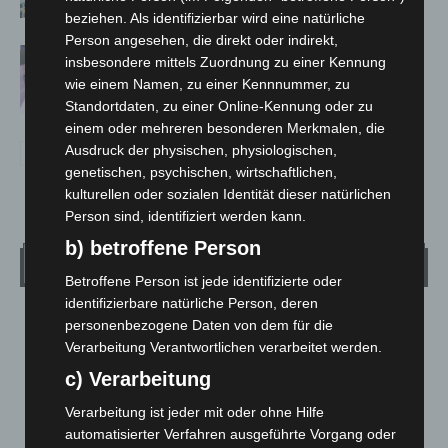
hautnah erleben
beziehen. Als identifizierbar wird eine natürliche
Person angesehen, die direkt oder indirekt,
Polizei Langenhagen testet Aufnahme
insbesondere mittels Zuordnung zu einer Kennung
von Anzeigen per Videochat
wie einem Namen, zu einer Kennnummer, zu
Standortdaten, zu einer Online-Kennung oder zu
einem oder mehreren besonderen Merkmalen, die
Ausdruck der physischen, physiologischen,
genetischen, psychischen, wirtschaftlichen,
kulturellen oder sozialen Identität dieser natürlichen
Person sind, identifiziert werden kann.
b) betroffene Person
Wetter
Betroffene Person ist jede identifizierte oder
identifizierbare natürliche Person, deren
LANGENHAGEN
personenbezogene Daten von dem für die
Verarbeitung Verantwortlichen verarbeitet werden.
Mäßig Bewölkt
c) Verarbeitung
°
17.7
°
C
16.8
Verarbeitung ist jeder mit oder ohne Hilfe
°
16.7
automatisierter Verfahren ausgeführte Vorgang oder