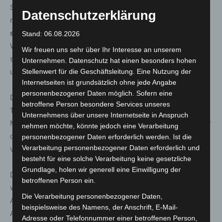
Samstag im Monat auf dem Quartiersplatz Wiesenau eine
Datenschutzerklärung
mobile Fahrradwerkstatt auf. Unter dem
Motto „Selbst
schrauben“
kann Jeder und Jede vorbeikommen. Das
Stand: 06.08.2026
Werkzeug steht kostenlos zur Verfügung und bei Fragen
Wir freuen uns sehr über Ihr Interesse an unserem
stehen die ehrenamtlichen Quartiersschrauber
Unternehmen. Datenschutz hat einen besonders hohen
unterstützend zur Seite.
Stellenwert für die Geschäftsleitung. Eine Nutzung der
Internetseiten ist grundsätzlich ohne jede Angabe
personenbezogener Daten möglich. Sofern eine
Die Termine für 2024 stehen auch schon fest: 20.04.,
betroffene Person besondere Services unseres
18.05., 15.06., 20.07., 17.09., 21.09. – jeden 3. Samstag im
Unternehmens über unsere Internetseite in Anspruch
Monat von 14:00 bis 17:00 Uhr. Ob klein oder groß, jünger
nehmen möchte, könnte jedoch eine Verarbeitung
oder älter, allein oder mit mehreren – Alle können
personenbezogener Daten erforderlich werden. Ist die
Verarbeitung personenbezogener Daten erforderlich und
vorbeikommen!
besteht für eine solche Verarbeitung keine gesetzliche
Grundlage, holen wir generell eine Einwilligung der
Die Fahrradwerkstatt „Quartiersschrauber Wiesenau“
betroffenen Person ein.
wird gefördert aus dem Sparkassenbrief N+.“ Das
Die Verarbeitung personenbezogener Daten,
Angebot ist kostenfrei, eine Spende ist willkommen. Eine
beispielsweise des Namens, der Anschrift, E-Mail-
Anmeldung ist nicht erforderlich.
Adresse oder Telefonnummer einer betroffenen Person,