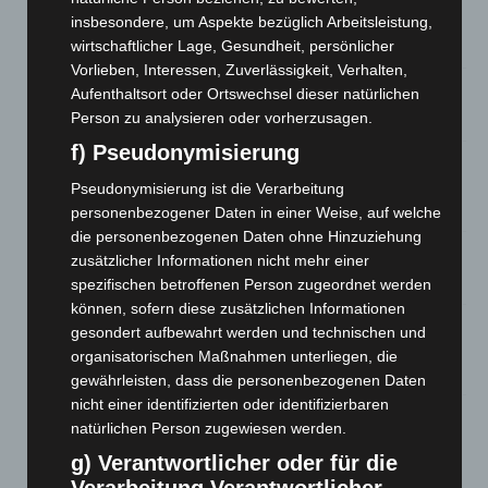
Zeugen
insbesondere, um Aspekte bezüglich Arbeitsleistung,
5. August 2026
wirtschaftlicher Lage, Gesundheit, persönlicher
Vorlieben, Interessen, Zuverlässigkeit, Verhalten,
Celle: Mensch stirbt bei Bagger-Unfall auf Baustelle
Aufenthaltsort oder Ortswechsel dieser natürlichen
Person zu analysieren oder vorherzusagen.
5. August 2026
f) Pseudonymisierung
Gasleitung bei McDonald’s-Umbau in Langenhagen
beschädigt
Pseudonymisierung ist die Verarbeitung
5. August 2026
personenbezogener Daten in einer Weise, auf welche
die personenbezogenen Daten ohne Hinzuziehung
Anklage nach Abschaltung von „Archetyp Market“ erhoben
zusätzlicher Informationen nicht mehr einer
3. August 2026
spezifischen betroffenen Person zugeordnet werden
können, sofern diese zusätzlichen Informationen
Hannover: Polizei stoppt 166 Trunkenheitsfahrten bei
gesondert aufbewahrt werden und technischen und
Großkontrolle
organisatorischen Maßnahmen unterliegen, die
2. August 2026
gewährleisten, dass die personenbezogenen Daten
nicht einer identifizierten oder identifizierbaren
Hannover Klassik Open Air 2026: Französische Oper im
natürlichen Person zugewiesen werden.
Maschpark
g) Verantwortlicher oder für die
2. August 2026