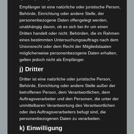
August 2026
(10)
Empfänger ist eine natürliche oder juristische Person,
Behörde, Einrichtung oder andere Stelle, der
Juli 2026
(73)
personenbezogene Daten offengelegt werden,
Juni 2026
(139)
unabhängig davon, ob es sich bei ihr um einen
Mai 2026
(99)
Dritten handelt oder nicht. Behörden, die im Rahmen
eines bestimmten Untersuchungsauftrags nach dem
April 2026
(99)
Unionsrecht oder dem Recht der Mitgliedstaaten
März 2026
(115)
möglicherweise personenbezogene Daten erhalten,
Februar 2026
(109)
gelten jedoch nicht als Empfänger.
Januar 2026
(122)
j) Dritter
Dezember 2025
(103)
Dritter ist eine natürliche oder juristische Person,
Behörde, Einrichtung oder andere Stelle außer der
November 2025
(114)
betroffenen Person, dem Verantwortlichen, dem
Oktober 2025
(112)
Auftragsverarbeiter und den Personen, die unter der
September 2025
(93)
unmittelbaren Verantwortung des Verantwortlichen
oder des Auftragsverarbeiters befugt sind, die
August 2025
(90)
personenbezogenen Daten zu verarbeiten.
Juli 2025
(90)
k) Einwilligung
Juni 2025
(103)