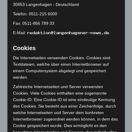
30853 Langenhagen - Deutschland
Februar 2024
(103)
Telefon: 0511-215 6000
Januar 2024
(111)
Fax: 0511-866 789 33
Dezember 2023
(130)
E-Mail:
November 2023
(130)
Oktober 2023
(114)
Cookies
September 2023
(133)
Die Internetseiten verwenden Cookies. Cookies sind
August 2023
(134)
Textdateien, welche über einen Internetbrowser auf
Juli 2023
(118)
einem Computersystem abgelegt und gespeichert
Juni 2023
(142)
werden.
Mai 2023
(139)
Zahlreiche Internetseiten und Server verwenden
Cookies. Viele Cookies enthalten eine sogenannte
April 2023
(155)
Cookie-ID. Eine Cookie-ID ist eine eindeutige Kennung
März 2023
(174)
des Cookies. Sie besteht aus einer Zeichenfolge, durch
Februar 2023
(154)
welche Internetseiten und Server dem konkreten
Internetbrowser zugeordnet werden können, in dem das
Januar 2023
(140)
Cookie gespeichert wurde. Dies ermöglicht es den
Dezember 2022
(130)