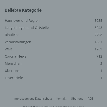
Registrierung auf unserer
Internetseite
Beliebte Kategorie
Die betroffene Person hat die Möglichkeit, sich auf der
Hannover und Region
5035
Internetseite des für die Verarbeitung Verantwortlichen
Langenhagen und Ortsteile
3248
unter Angabe von personenbezogenen Daten zu
registrieren. Welche personenbezogenen Daten dabei
Blaulicht
2798
an den für die Verarbeitung Verantwortlichen übermittelt
Veranstaltungen
1887
werden, ergibt sich aus der jeweiligen Eingabemaske,
die für die Registrierung verwendet wird. Die von der
Welt
1269
betroffenen Person eingegebenen personenbezogenen
Corona-News
712
Daten werden ausschließlich für die interne Verwendung
Menschen
2
bei dem für die Verarbeitung Verantwortlichen und für
eigene Zwecke erhoben und gespeichert. Der für die
Über uns
1
Verarbeitung Verantwortliche kann die Weitergabe an
Leserbriefe
1
einen oder mehrere Auftragsverarbeiter, beispielsweise
einen Paketdienstleister, veranlassen, der die
personenbezogenen Daten ebenfalls ausschließlich für
eine interne Verwendung, die dem für die Verarbeitung
Impressum und Datenschutz
Kontakt
Über uns
AGB
Verantwortlichen zuzurechnen ist, nutzt.
© Carl-Marcus Müller / Langenhagener-News