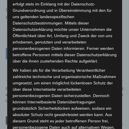
erfolgt stets im Einklang mit der Datenschutz-
Die Veranstaltung findet im Quartierstreff Wiesenau,
Grundverordnung und in Übereinstimmung mit den für
uns geltenden landesspezifischen
Freiligrathstr. 11 in Langenhagen statt.
Datenschutzbestimmungen. Mittels dieser
Datenschutzerklärung möchte unser Unternehmen die
Öffentlichkeit über Art, Umfang und Zweck der von uns
erhobenen, genutzten und verarbeiteten
personenbezogenen Daten informieren. Ferner werden
betroffene Personen mittels dieser Datenschutzerklärung
über die ihnen zustehenden Rechte aufgeklärt.
Wir haben als für die Verarbeitung Verantwortlicher
zahlreiche technische und organisatorische Maßnahmen
Vorheriger Artikel
Nächster Artikel
umgesetzt, um einen möglichst lückenlosen Schutz der
Figurentheater Krimmelmokel
Aus Hort Brinker Schule wird
über diese Internetseite verarbeiteten
im Haus der Jugend
Hort Angerstraße
personenbezogenen Daten sicherzustellen. Dennoch
Langenhagen
können Internetbasierte Datenübertragungen
grundsätzlich Sicherheitslücken aufweisen, sodass ein
absoluter Schutz nicht gewährleistet werden kann. Aus
Verwandte Artikel
Mehr vom Autor
diesem Grund steht es jeder betroffenen Person frei,
personenbezogene Daten auch auf alternativen Wegen,