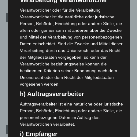
Verarbeitung Verantwortlicher
Verantwortlicher oder für die Verarbeitung
Verantwortlicher ist die natürliche oder juristische
Kategorien
Person, Behörde, Einrichtung oder andere Stelle, die
allein oder gemeinsam mit anderen über die Zwecke
Blaulicht
2.798
und Mittel der Verarbeitung von personenbezogenen
Corona-News
712
Daten entscheidet. Sind die Zwecke und Mittel dieser
Hannover und Region
5.035
Verarbeitung durch das Unionsrecht oder das Recht
der Mitgliedstaaten vorgegeben, so kann der
Langenhagen und Ortsteile
3.249
Verantwortliche beziehungsweise können die
Leserbriefe
1
bestimmten Kriterien seiner Benennung nach dem
Menschen
2
Unionsrecht oder dem Recht der Mitgliedstaaten
vorgesehen werden.
Über uns
1
h) Auftragsverarbeiter
Veranstaltungen
1.887
Welt
1.269
Auftragsverarbeiter ist eine natürliche oder juristische
Person, Behörde, Einrichtung oder andere Stelle, die
personenbezogene Daten im Auftrag des
Verantwortlichen verarbeitet.
Archiv
i) Empfänger