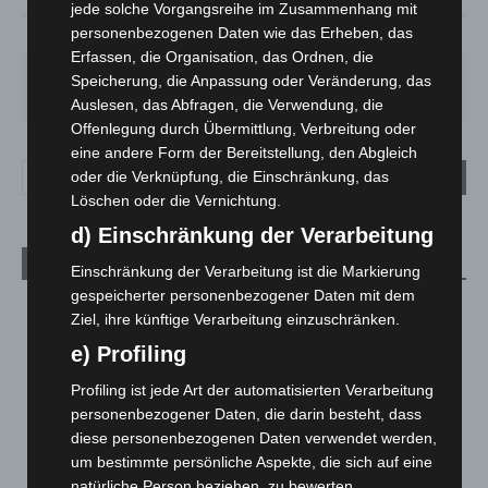
jede solche Vorgangsreihe im Zusammenhang mit
personenbezogenen Daten wie das Erheben, das
58%
2.2m/s
34%
Erfassen, die Organisation, das Ordnen, die
FR.
SA.
SO.
MO.
DI.
Speicherung, die Anpassung oder Veränderung, das
25
°
26
°
31
°
35
°
17
°
Auslesen, das Abfragen, die Verwendung, die
Offenlegung durch Übermittlung, Verbreitung oder
eine andere Form der Bereitstellung, den Abgleich
oder die Verknüpfung, die Einschränkung, das
Löschen oder die Vernichtung.
d) Einschränkung der Verarbeitung
Aktuelle Beiträge
Einschränkung der Verarbeitung ist die Markierung
gespeicherter personenbezogener Daten mit dem
Brand im „Haus der Begegnung“ in Neuwarmbüchen schnell
Ziel, ihre künftige Verarbeitung einzuschränken.
eingedämmt
e) Profiling
6. August 2026
Profiling ist jede Art der automatisierten Verarbeitung
Region Hannover: 21 neue Notfallsanitäter starten beim
personenbezogener Daten, die darin besteht, dass
Roten Kreuz
diese personenbezogenen Daten verwendet werden,
5. August 2026
um bestimmte persönliche Aspekte, die sich auf eine
Mann läuft mit Hockeyschläger über A7 – Polizei sucht
natürliche Person beziehen, zu bewerten,