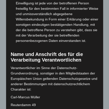
Einwilligung ist jede von der betroffenen Person
Mai 2025
(112)
freiwillig für den bestimmten Fall in informierter Weise
April 2025
(88)
und unmissverständlich abgegebene
Willensbekundung in Form einer Erklärung oder einer
März 2025
(111)
sonstigen eindeutigen bestätigenden Handlung, mit
Februar 2025
(96)
der die betroffene Person zu verstehen gibt, dass sie
Januar 2025
(88)
mit der Verarbeitung der sie betreffenden
personenbezogenen Daten einverstanden ist.
Dezember 2024
(89)
November 2024
(94)
Name und Anschrift des für die
Oktober 2024
(93)
Verarbeitung Verantwortlichen
September 2024
(112)
Verantwortlicher im Sinne der Datenschutz-
August 2024
(107)
Grundverordnung, sonstiger in den Mitgliedstaaten der
Juli 2024
(89)
Europäischen Union geltenden Datenschutzgesetze und
anderer Bestimmungen mit datenschutzrechtlichem
Juni 2024
(107)
Charakter ist:
Mai 2024
(149)
Carl-Marcus Müller
April 2024
(102)
Reuterdamm 49
März 2024
(103)