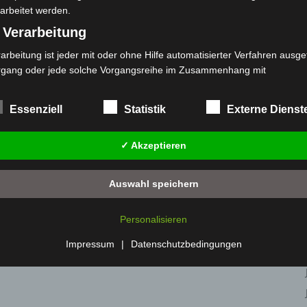
arbeitet werden.
 Verarbeitung
arbeitung ist jeder mit oder ohne Hilfe automatisierter Verfahren ausge
rgang oder jede solche Vorgangsreihe im Zusammenhang mit
rsonenbezogenen Daten wie das Erheben, das Erfassen, die Organisat
s Ordnen, die Speicherung, die Anpassung oder Veränderung, das Aus
Essenziell
Statistik
Externe Dienst
 Abfragen, die Verwendung, die Offenlegung durch Übermittlung, Verb
r eine andere Form der Bereitstellung, den Abgleich oder die Verknüp
✓ Akzeptieren
 Einschränkung, das Löschen oder die Vernichtung.
) Einschränkung der Verarbeitung
Auswahl speichern
schränkung der Verarbeitung ist die Markierung gespeicherter
sonenbezogener Daten mit dem Ziel, ihre künftige Verarbeitung
Personalisieren
nzuschränken.
 Profiling
Impressum
|
Datenschutzbedingungen
filing ist jede Art der automatisierten Verarbeitung personenbezogener
ten, die darin besteht, dass diese personenbezogenen Daten verwend
den, um bestimmte persönliche Aspekte, die sich auf eine natürliche 