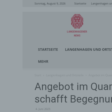
Sonntag, August 9, 2026
Startseite
Langenhagen un
Langenhagener
News
STARTSEITE
LANGENHAGEN UND ORTST
MEHR
Start
Langenhagen und Ortsteile
Angebot im Quar
Angebot im Quar
schafft Begegnu
4. Juni 2023