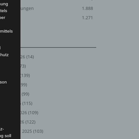
mung
Veranstaltungen
1.888
tels
Welt
1.271
ber
mittels
Archiv
d
chutz
August 2026
(14)
Juli 2026
(73)
Juni 2026
(139)
rson
Mai 2026
(99)
April 2026
(99)
März 2026
(115)
Februar 2026
(109)
Januar 2026
(122)
z-
Dezember 2025
(103)
g soll