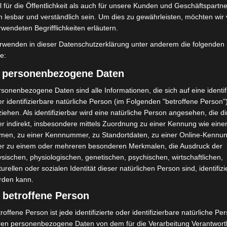
 für die Öffentlichkeit als auch für unsere Kunden und Geschäftspartne
h lesbar und verständlich sein. Um dies zu gewährleisten, möchten wir
Turbobaustelle startet
rwendeten Begrifflichkeiten erläutern.
Hannover: Erste Tigermücken-
annover-West und
Population in Niedersachsen
rwenden in dieser Datenschutzerklärung unter anderem die folgenden
entdeckt
fe:
) personenbezogene Daten
sonenbezogene Daten sind alle Informationen, die sich auf eine identifi
r identifizierbare natürliche Person (im Folgenden "betroffene Person"
iehen. Als identifizierbar wird eine natürliche Person angesehen, die di
r indirekt, insbesondere mittels Zuordnung zu einer Kennung wie ein
men, zu einer Kennnummer, zu Standortdaten, zu einer Online-Kennu
er zu einem oder mehreren besonderen Merkmalen, die Ausdruck der
bei McDonald’s-Umbau in
Hannover Klassik Open Air 2026:
n beschädigt
Französische Oper im Maschpark
sischen, physiologischen, genetischen, psychischen, wirtschaftlichen,
turellen oder sozialen Identität dieser natürlichen Person sind, identifizi
rden kann.
 betroffene Person
roffene Person ist jede identifizierte oder identifizierbare natürliche Pe
ren personenbezogene Daten von dem für die Verarbeitung Verantwort