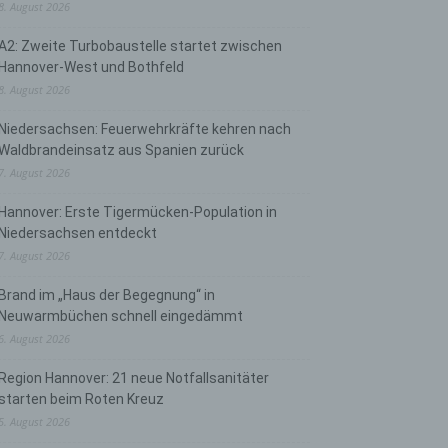
8. August 2026
A2: Zweite Turbobaustelle startet zwischen
Hannover-West und Bothfeld
8. August 2026
Niedersachsen: Feuerwehrkräfte kehren nach
Waldbrandeinsatz aus Spanien zurück
7. August 2026
Hannover: Erste Tigermücken-Population in
Niedersachsen entdeckt
7. August 2026
Brand im „Haus der Begegnung“ in
Neuwarmbüchen schnell eingedämmt
6. August 2026
Region Hannover: 21 neue Notfallsanitäter
starten beim Roten Kreuz
5. August 2026