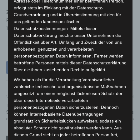
Adresse oder Telefonnummer einer betroffenen Person,
erfolgt stets im Einklang mit der Datenschutz-
Zeuginnen und Zeugen werden gebeten, sich beim
Grundverordnung und in Übereinstimmung mit den für
Polizeikommissariat Hannover-Limmer unter der
uns geltenden landesspezifischen
Telefonnummer
0511 109-3915
zu melden.
Datenschutzbestimmungen. Mittels dieser
Datenschutzerklärung möchte unser Unternehmen die
Öffentlichkeit über Art, Umfang und Zweck der von uns
erhobenen, genutzten und verarbeiteten
personenbezogenen Daten informieren. Ferner werden
betroffene Personen mittels dieser Datenschutzerklärung
über die ihnen zustehenden Rechte aufgeklärt.
Wir haben als für die Verarbeitung Verantwortlicher
zahlreiche technische und organisatorische Maßnahmen
umgesetzt, um einen möglichst lückenlosen Schutz der
Vorheriger Artikel
Nächster Artikel
über diese Internetseite verarbeiteten
Tempo 30 vor Gymnasium:
Interschutz 2026 eröffnet:
personenbezogenen Daten sicherzustellen. Dennoch
Stadt passt Beschilderung in
Hannover im Fokus des
können Internetbasierte Datenübertragungen
der Theodor-Heuss-Straße an
Bevölkerungsschutzes
grundsätzlich Sicherheitslücken aufweisen, sodass ein
absoluter Schutz nicht gewährleistet werden kann. Aus
diesem Grund steht es jeder betroffenen Person frei,