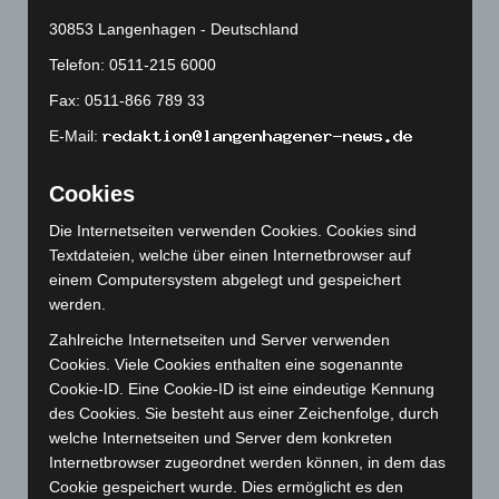
April 2024
(102)
30853 Langenhagen - Deutschland
März 2024
(103)
Telefon: 0511-215 6000
Februar 2024
(103)
Fax: 0511-866 789 33
Januar 2024
(111)
E-Mail:
Dezember 2023
(130)
November 2023
(130)
Cookies
Oktober 2023
(114)
Die Internetseiten verwenden Cookies. Cookies sind
September 2023
(133)
Textdateien, welche über einen Internetbrowser auf
August 2023
(134)
einem Computersystem abgelegt und gespeichert
werden.
Juli 2023
(118)
Zahlreiche Internetseiten und Server verwenden
Juni 2023
(142)
Cookies. Viele Cookies enthalten eine sogenannte
Mai 2023
(139)
Cookie-ID. Eine Cookie-ID ist eine eindeutige Kennung
April 2023
(155)
des Cookies. Sie besteht aus einer Zeichenfolge, durch
welche Internetseiten und Server dem konkreten
März 2023
(174)
Internetbrowser zugeordnet werden können, in dem das
Februar 2023
(154)
Cookie gespeichert wurde. Dies ermöglicht es den