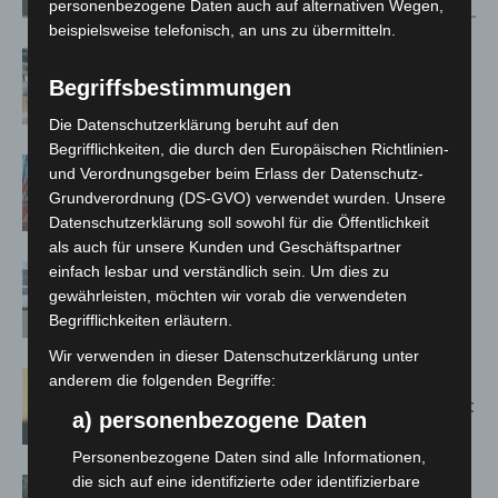
Verwandte Artikel
Mehr vom Autor
personenbezogene Daten auch auf alternativen Wegen,
beispielsweise telefonisch, an uns zu übermitteln.
Kunst trifft Weingenuss: Barbara-
Susann Mehring zeigt ihre Werke im
Begriffsbestimmungen
Jacques’ Wein-Depot Isernhagen
Die Datenschutzerklärung beruht auf den
Begrifflichkeiten, die durch den Europäischen Richtlinien-
A2: Zweite Turbobaustelle startet
und Verordnungsgeber beim Erlass der Datenschutz-
zwischen Hannover-West und
Grundverordnung (DS-GVO) verwendet wurden. Unsere
Bothfeld
Datenschutzerklärung soll sowohl für die Öffentlichkeit
als auch für unsere Kunden und Geschäftspartner
einfach lesbar und verständlich sein. Um dies zu
Niedersachsen: Feuerwehrkräfte
gewährleisten, möchten wir vorab die verwendeten
kehren nach Waldbrandeinsatz aus
Begrifflichkeiten erläutern.
Spanien zurück
Wir verwenden in dieser Datenschutzerklärung unter
Hannover: Erste Tigermücken-
anderem die folgenden Begriffe:
Population in Niedersachsen entdeckt
a) personenbezogene Daten
Personenbezogene Daten sind alle Informationen,
die sich auf eine identifizierte oder identifizierbare
Brand im „Haus der Begegnung“ in