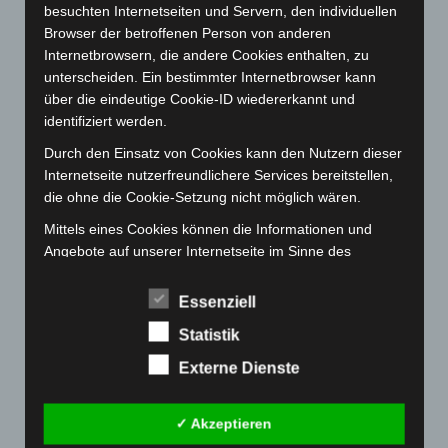
Januar 2023
(140)
besuchten Internetseiten und Servern, den individuellen
Browser der betroffenen Person von anderen
Dezember 2022
(130)
Internetbrowsern, die andere Cookies enthalten, zu
November 2022
(167)
unterscheiden. Ein bestimmter Internetbrowser kann
über die eindeutige Cookie-ID wiedererkannt und
Oktober 2022
(166)
identifiziert werden.
September 2022
(205)
Durch den Einsatz von Cookies kann den Nutzern dieser
August 2022
(166)
Internetseite nutzerfreundlichere Services bereitstellen,
Juli 2022
(133)
die ohne die Cookie-Setzung nicht möglich wären.
Juni 2022
(167)
Mittels eines Cookies können die Informationen und
Mai 2022
(177)
Angebote auf unserer Internetseite im Sinne des
Benutzers optimiert werden. Cookies ermöglichen uns,
April 2022
(198)
wie bereits erwähnt, die Benutzer unserer Internetseite
Essenziell
März 2022
(221)
wiederzuerkennen. Zweck dieser Wiedererkennung ist
Statistik
es, den Nutzern die Verwendung unserer Internetseite
Februar 2022
(189)
zu erleichtern. Der Benutzer einer Internetseite, die
Externe Dienste
Januar 2022
(190)
Cookies verwendet, muss beispielsweise nicht bei jedem
Dezember 2021
(204)
Besuch der Internetseite erneut seine Zugangsdaten
✓ Akzeptieren
eingeben, weil dies von der Internetseite und dem auf
November 2021
(215)