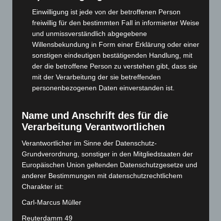
Juli 2025
(90)
Einwilligung ist jede von der betroffenen Person
Juni 2025
(103)
freiwillig für den bestimmten Fall in informierter Weise
Mai 2025
(112)
und unmissverständlich abgegebene
Willensbekundung in Form einer Erklärung oder einer
April 2025
(88)
sonstigen eindeutigen bestätigenden Handlung, mit
März 2025
(111)
der die betroffene Person zu verstehen gibt, dass sie
mit der Verarbeitung der sie betreffenden
Februar 2025
(96)
personenbezogenen Daten einverstanden ist.
Januar 2025
(88)
Dezember 2024
(89)
Name und Anschrift des für die
November 2024
(94)
Verarbeitung Verantwortlichen
Oktober 2024
(93)
Verantwortlicher im Sinne der Datenschutz-
September 2024
(112)
Grundverordnung, sonstiger in den Mitgliedstaaten der
Europäischen Union geltenden Datenschutzgesetze und
August 2024
(107)
anderer Bestimmungen mit datenschutzrechtlichem
Juli 2024
(89)
Charakter ist:
Juni 2024
(107)
Carl-Marcus Müller
Mai 2024
(149)
Reuterdamm 49