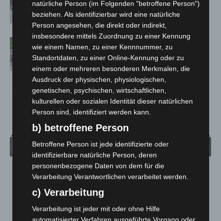
natürliche Person (im Folgenden "betroffene Person")
Neuwarmbüchen schnell eingedämmt
beziehen. Als identifizierbar wird eine natürliche
Person angesehen, die direkt oder indirekt,
insbesondere mittels Zuordnung zu einer Kennung
Region Hannover: 21 neue
wie einem Namen, zu einer Kennnummer, zu
Notfallsanitäter starten beim Roten
Standortdaten, zu einer Online-Kennung oder zu
Kreuz
einem oder mehreren besonderen Merkmalen, die
Ausdruck der physischen, physiologischen,
genetischen, psychischen, wirtschaftlichen,
kulturellen oder sozialen Identität dieser natürlichen
Person sind, identifiziert werden kann.
b) betroffene Person
Betroffene Person ist jede identifizierte oder
Wetter
identifizierbare natürliche Person, deren
personenbezogene Daten von dem für die
LANGENHAGEN
Verarbeitung Verantwortlichen verarbeitet werden.
Klarer Himmel
c) Verarbeitung
°
25.5
°
C
25.1
Verarbeitung ist jeder mit oder ohne Hilfe
automatisierter Verfahren ausgeführte Vorgang oder