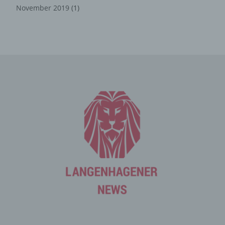
November 2019
(1)
Die Internetseite erfasst mit jedem Aufruf der
Internetseite durch eine betroffene Person oder ein
automatisiertes System eine Reihe von allgemeinen
Daten und Informationen. Diese allgemeinen Daten und
Informationen werden in den Logfiles des Servers
gespeichert. Erfasst werden können die (1) verwendeten
Browsertypen und Versionen, (2) das vom zugreifenden
System verwendete Betriebssystem, (3) die
Internetseite, von welcher ein zugreifendes System auf
unsere Internetseite gelangt (sogenannte Referrer), (4)
die Unterwebseiten, welche über ein zugreifendes
System auf unserer Internetseite angesteuert werden,
(5) das Datum und die Uhrzeit eines Zugriffs auf die
Internetseite, (6) eine Internet-Protokoll-Adresse (IP-
Adresse), (7) der Internet-Service-Provider des
zugreifenden Systems und (8) sonstige ähnliche Daten
und Informationen, die der Gefahrenabwehr im Falle von
Angriffen auf unsere informationstechnologischen
Systeme dienen.