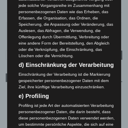
°
24.4
jede solche Vorgangsreihe im Zusammenhang mit
personenbezogenen Daten wie das Erheben, das
34%
2.6m/s
6%
Erfassen, die Organisation, das Ordnen, die
Speicherung, die Anpassung oder Veränderung, das
SA.
SO.
MO.
DI.
MI.
Auslesen, das Abfragen, die Verwendung, die
26
°
34
°
26
°
23
°
26
°
Offenlegung durch Übermittlung, Verbreitung oder
eine andere Form der Bereitstellung, den Abgleich
oder die Verknüpfung, die Einschränkung, das
Löschen oder die Vernichtung.
d) Einschränkung der Verarbeitung
Einschränkung der Verarbeitung ist die Markierung
Aktuelle Beiträge
gespeicherter personenbezogener Daten mit dem
Ziel, ihre künftige Verarbeitung einzuschränken.
Kunst trifft Weingenuss: Barbara-Susann Mehring zeigt ihre
Werke im Jacques’ Wein-Depot Isernhagen
e) Profiling
8. August 2026
Profiling ist jede Art der automatisierten Verarbeitung
personenbezogener Daten, die darin besteht, dass
A2: Zweite Turbobaustelle startet zwischen Hannover-West
diese personenbezogenen Daten verwendet werden,
und Bothfeld
um bestimmte persönliche Aspekte, die sich auf eine
8. August 2026