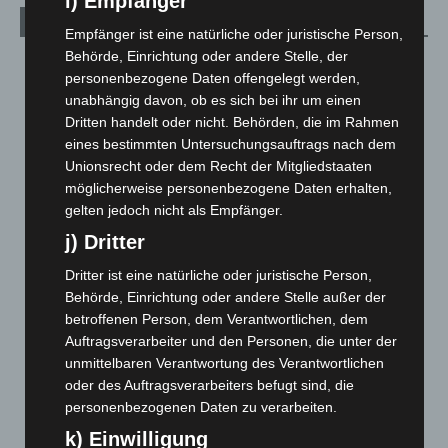
i) Empfänger
Archiv
Empfänger ist eine natürliche oder juristische Person,
Behörde, Einrichtung oder andere Stelle, der
August 2026
(14)
personenbezogene Daten offengelegt werden,
Juli 2026
(73)
unabhängig davon, ob es sich bei ihr um einen
Dritten handelt oder nicht. Behörden, die im Rahmen
Juni 2026
(139)
eines bestimmten Untersuchungsauftrags nach dem
Mai 2026
(99)
Unionsrecht oder dem Recht der Mitgliedstaaten
April 2026
(99)
möglicherweise personenbezogene Daten erhalten,
gelten jedoch nicht als Empfänger.
März 2026
(115)
j) Dritter
Februar 2026
(109)
Januar 2026
(122)
Dritter ist eine natürliche oder juristische Person,
Behörde, Einrichtung oder andere Stelle außer der
Dezember 2025
(103)
betroffenen Person, dem Verantwortlichen, dem
November 2025
(114)
Auftragsverarbeiter und den Personen, die unter der
unmittelbaren Verantwortung des Verantwortlichen
Oktober 2025
(112)
oder des Auftragsverarbeiters befugt sind, die
September 2025
(93)
personenbezogenen Daten zu verarbeiten.
August 2025
(90)
k) Einwilligung