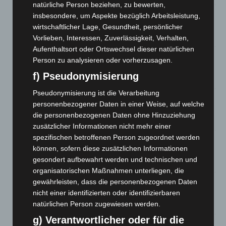
natürliche Person beziehen, zu bewerten,
Niedersachsen: Feuerwehrkräfte kehren nach
insbesondere, um Aspekte bezüglich Arbeitsleistung,
Waldbrandeinsatz aus Spanien zurück
wirtschaftlicher Lage, Gesundheit, persönlicher
7. August 2026
Vorlieben, Interessen, Zuverlässigkeit, Verhalten,
Aufenthaltsort oder Ortswechsel dieser natürlichen
Hannover: Erste Tigermücken-Population in Niedersachsen
Person zu analysieren oder vorherzusagen.
entdeckt
f) Pseudonymisierung
7. August 2026
Pseudonymisierung ist die Verarbeitung
Brand im „Haus der Begegnung“ in Neuwarmbüchen schnell
personenbezogener Daten in einer Weise, auf welche
eingedämmt
die personenbezogenen Daten ohne Hinzuziehung
6. August 2026
zusätzlicher Informationen nicht mehr einer
spezifischen betroffenen Person zugeordnet werden
Region Hannover: 21 neue Notfallsanitäter starten beim
können, sofern diese zusätzlichen Informationen
Roten Kreuz
gesondert aufbewahrt werden und technischen und
5. August 2026
organisatorischen Maßnahmen unterliegen, die
gewährleisten, dass die personenbezogenen Daten
Mann läuft mit Hockeyschläger über A7 – Polizei sucht
Zeugen
nicht einer identifizierten oder identifizierbaren
natürlichen Person zugewiesen werden.
5. August 2026
g) Verantwortlicher oder für die