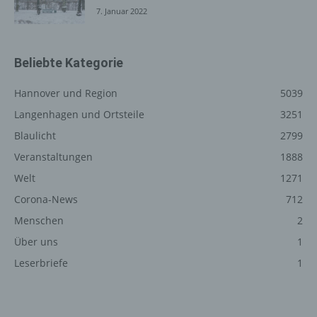
7. Januar 2022
Registrierung auf unserer
Internetseite
Die betroffene Person hat die Möglichkeit, sich auf der
Beliebte Kategorie
Internetseite des für die Verarbeitung Verantwortlichen
unter Angabe von personenbezogenen Daten zu
Hannover und Region
5039
registrieren. Welche personenbezogenen Daten dabei
Langenhagen und Ortsteile
3251
an den für die Verarbeitung Verantwortlichen übermittelt
Blaulicht
2799
werden, ergibt sich aus der jeweiligen Eingabemaske,
die für die Registrierung verwendet wird. Die von der
Veranstaltungen
1888
betroffenen Person eingegebenen personenbezogenen
Welt
1271
Daten werden ausschließlich für die interne Verwendung
bei dem für die Verarbeitung Verantwortlichen und für
Corona-News
712
eigene Zwecke erhoben und gespeichert. Der für die
Menschen
2
Verarbeitung Verantwortliche kann die Weitergabe an
Über uns
1
einen oder mehrere Auftragsverarbeiter, beispielsweise
einen Paketdienstleister, veranlassen, der die
Leserbriefe
1
personenbezogenen Daten ebenfalls ausschließlich für
eine interne Verwendung, die dem für die Verarbeitung
Verantwortlichen zuzurechnen ist, nutzt.