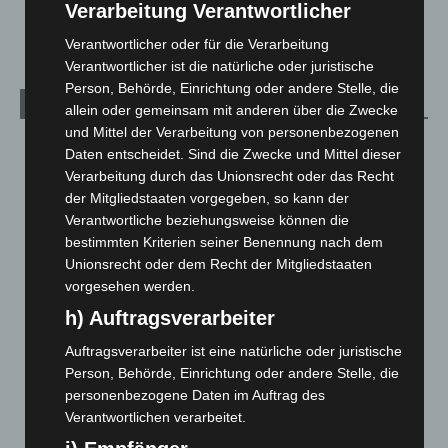
Celle: Mensch stirbt bei Bagger-Unfall auf Baustelle
Verarbeitung Verantwortlicher
5. August 2026
Verantwortlicher oder für die Verarbeitung
Verantwortlicher ist die natürliche oder juristische
Person, Behörde, Einrichtung oder andere Stelle, die
Kategorien
allein oder gemeinsam mit anderen über die Zwecke
und Mittel der Verarbeitung von personenbezogenen
Blaulicht
2.799
Daten entscheidet. Sind die Zwecke und Mittel dieser
Verarbeitung durch das Unionsrecht oder das Recht
Corona-News
712
der Mitgliedstaaten vorgegeben, so kann der
Hannover und Region
5.039
Verantwortliche beziehungsweise können die
Langenhagen und Ortsteile
3.252
bestimmten Kriterien seiner Benennung nach dem
Unionsrecht oder dem Recht der Mitgliedstaaten
Leserbriefe
1
vorgesehen werden.
Menschen
2
h) Auftragsverarbeiter
Über uns
1
Auftragsverarbeiter ist eine natürliche oder juristische
Veranstaltungen
1.888
Person, Behörde, Einrichtung oder andere Stelle, die
Welt
1.271
personenbezogene Daten im Auftrag des
Verantwortlichen verarbeitet.