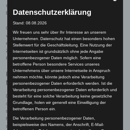
stoppte der BMW erst wenige Meter vor den
Datenschutzerklärung
Einsatzkräften.
Stand: 08.08.2026
Gegen den 18-Jährigen wurde ein Ermittlungsverfahren
Wir freuen uns sehr über Ihr Interesse an unserem
wegen Gefährdung des Straßenverkehrs sowie wegen
Unternehmen. Datenschutz hat einen besonders hohen
eines verbotenen Kraftfahrzeugrennens eingeleitet.
Stellenwert für die Geschäftsleitung. Eine Nutzung der
Zudem beschlagnahmten die Einsatzkräfte seinen
Internetseiten ist grundsätzlich ohne jede Angabe
personenbezogener Daten möglich. Sofern eine
Führerschein.
betroffene Person besondere Services unseres
Unternehmens über unsere Internetseite in Anspruch
Polizei bittet gefährdete Passanten um
nehmen möchte, könnte jedoch eine Verarbeitung
Meldung
personenbezogener Daten erforderlich werden. Ist die
Verarbeitung personenbezogener Daten erforderlich und
Die Polizei sucht nun insbesondere nach Personen, die
besteht für eine solche Verarbeitung keine gesetzliche
Grundlage, holen wir generell eine Einwilligung der
durch das Fahrzeug gefährdet wurden und zur Seite
betroffenen Person ein.
springen mussten. Auch mögliche Videoaufnahmen der
Die Verarbeitung personenbezogener Daten,
Fahrten könnten für die Ermittlungen von Bedeutung
beispielsweise des Namens, der Anschrift, E-Mail-
sein.