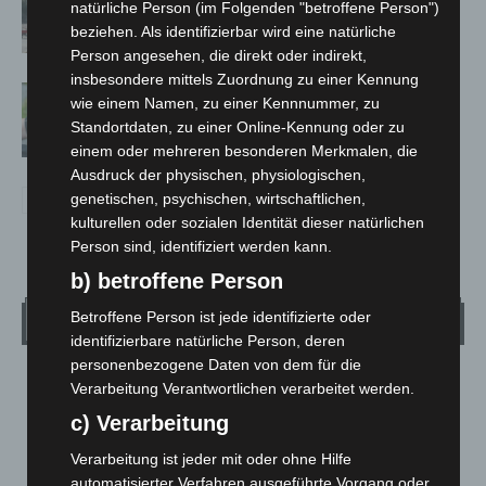
natürliche Person (im Folgenden "betroffene Person")
Langenhagen beschädigt
beziehen. Als identifizierbar wird eine natürliche
Person angesehen, die direkt oder indirekt,
insbesondere mittels Zuordnung zu einer Kennung
Langenhagen: Autofahrer mit 3,17
wie einem Namen, zu einer Kennnummer, zu
Promille aus dem Verkehr gezogen
Standortdaten, zu einer Online-Kennung oder zu
einem oder mehreren besonderen Merkmalen, die
Ausdruck der physischen, physiologischen,
genetischen, psychischen, wirtschaftlichen,
kulturellen oder sozialen Identität dieser natürlichen
Person sind, identifiziert werden kann.
b) betroffene Person
Betroffene Person ist jede identifizierte oder
Wetter
identifizierbare natürliche Person, deren
personenbezogene Daten von dem für die
LANGENHAGEN
Verarbeitung Verantwortlichen verarbeitet werden.
Klarer Himmel
c) Verarbeitung
°
25.5
°
C
25.1
Verarbeitung ist jeder mit oder ohne Hilfe
automatisierter Verfahren ausgeführte Vorgang oder