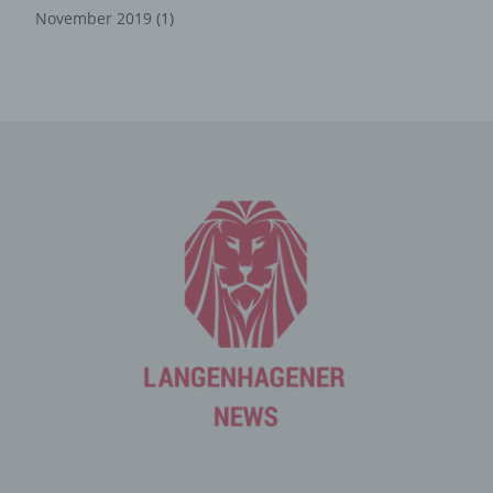
November 2019
(1)
Die Internetseite erfasst mit jedem Aufruf der
Internetseite durch eine betroffene Person oder ein
automatisiertes System eine Reihe von allgemeinen
Daten und Informationen. Diese allgemeinen Daten und
Informationen werden in den Logfiles des Servers
gespeichert. Erfasst werden können die (1) verwendeten
Browsertypen und Versionen, (2) das vom zugreifenden
System verwendete Betriebssystem, (3) die
Internetseite, von welcher ein zugreifendes System auf
unsere Internetseite gelangt (sogenannte Referrer), (4)
die Unterwebseiten, welche über ein zugreifendes
System auf unserer Internetseite angesteuert werden,
(5) das Datum und die Uhrzeit eines Zugriffs auf die
Internetseite, (6) eine Internet-Protokoll-Adresse (IP-
Adresse), (7) der Internet-Service-Provider des
zugreifenden Systems und (8) sonstige ähnliche Daten
und Informationen, die der Gefahrenabwehr im Falle von
Angriffen auf unsere informationstechnologischen
Systeme dienen.