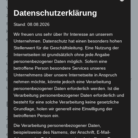
vor Schulen, Kindergärten und Kindertagesstätten mit
Datenschutzerklärung
zusätzlichen Hinweisschildern zu versehen. Vorgesehen
sind dabei Zeitangaben wie „Mo – Fr, 07.00 – 17.00 h“ in
Stand: 08.08.2026
Kombination mit entsprechenden Zusatzzeichen, die auf
Wir freuen uns sehr über Ihr Interesse an unserem
eine Schule oder einen Kindergarten hinweisen.
Unternehmen. Datenschutz hat einen besonders hohen
Stellenwert für die Geschäftsleitung. Eine Nutzung der
Internetseiten ist grundsätzlich ohne jede Angabe
Ziel ist es, die Regelungen verständlicher zu gestalten
personenbezogener Daten möglich. Sofern eine
und die Einhaltung der
betroffene Person besondere Services unseres
Geschwindigkeitsbeschränkungen zu fördern. Die
Unternehmens über unsere Internetseite in Anspruch
Begrenzungen sollen vor allem dann gelten, wenn Kinder
nehmen möchte, könnte jedoch eine Verarbeitung
und Jugendliche tatsächlich vor Ort unterwegs sind.
personenbezogener Daten erforderlich werden. Ist die
Verarbeitung personenbezogener Daten erforderlich und
besteht für eine solche Verarbeitung keine gesetzliche
Einordnung
Grundlage, holen wir generell eine Einwilligung der
betroffenen Person ein.
Zeitlich begrenzte Tempo-30-Regelungen vor
Die Verarbeitung personenbezogener Daten,
Bildungseinrichtungen werden in vielen Kommunen
beispielsweise des Namens, der Anschrift, E-Mail-
eingesetzt, um Verkehrssicherheit und Verkehrsfluss