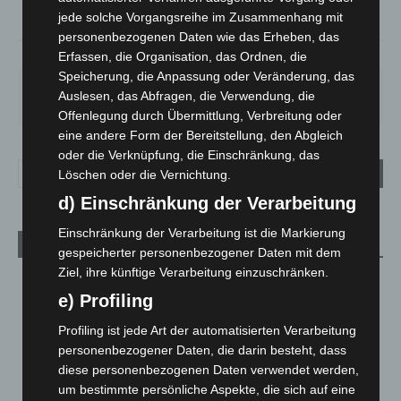
°
24.4
jede solche Vorgangsreihe im Zusammenhang mit
personenbezogenen Daten wie das Erheben, das
34%
2.6m/s
6%
Erfassen, die Organisation, das Ordnen, die
Speicherung, die Anpassung oder Veränderung, das
SA.
SO.
MO.
DI.
MI.
Auslesen, das Abfragen, die Verwendung, die
26
°
34
°
26
°
23
°
26
°
Offenlegung durch Übermittlung, Verbreitung oder
eine andere Form der Bereitstellung, den Abgleich
oder die Verknüpfung, die Einschränkung, das
Löschen oder die Vernichtung.
d) Einschränkung der Verarbeitung
Einschränkung der Verarbeitung ist die Markierung
Aktuelle Beiträge
gespeicherter personenbezogener Daten mit dem
Ziel, ihre künftige Verarbeitung einzuschränken.
Kunst trifft Weingenuss: Barbara-Susann Mehring zeigt ihre
Werke im Jacques’ Wein-Depot Isernhagen
e) Profiling
8. August 2026
Profiling ist jede Art der automatisierten Verarbeitung
personenbezogener Daten, die darin besteht, dass
A2: Zweite Turbobaustelle startet zwischen Hannover-West
diese personenbezogenen Daten verwendet werden,
und Bothfeld
um bestimmte persönliche Aspekte, die sich auf eine
8. August 2026