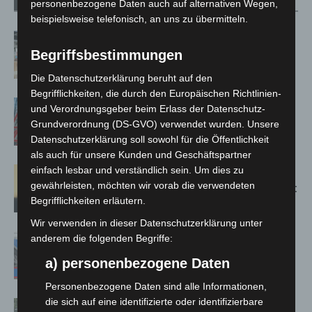
Verwandte Artikel
Mehr vom Autor
personenbezogene Daten auch auf alternativen Wegen,
beispielsweise telefonisch, an uns zu übermitteln.
Kunst trifft Weingenuss: Barbara-
Susann Mehring zeigt ihre Werke im
Begriffsbestimmungen
Jacques’ Wein-Depot Isernhagen
Die Datenschutzerklärung beruht auf den
Begrifflichkeiten, die durch den Europäischen Richtlinien-
A2: Zweite Turbobaustelle startet
und Verordnungsgeber beim Erlass der Datenschutz-
zwischen Hannover-West und
Grundverordnung (DS-GVO) verwendet wurden. Unsere
Bothfeld
Datenschutzerklärung soll sowohl für die Öffentlichkeit
als auch für unsere Kunden und Geschäftspartner
einfach lesbar und verständlich sein. Um dies zu
Hannover: Erste Tigermücken-
gewährleisten, möchten wir vorab die verwendeten
Population in Niedersachsen entdeckt
Begrifflichkeiten erläutern.
Wir verwenden in dieser Datenschutzerklärung unter
Mann läuft mit Hockeyschläger über
anderem die folgenden Begriffe:
A7 – Polizei sucht Zeugen
a) personenbezogene Daten
Personenbezogene Daten sind alle Informationen,
die sich auf eine identifizierte oder identifizierbare
Gasleitung bei McDonald’s-Umbau in