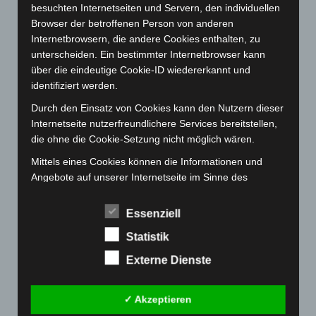
Januar 2023
(140)
besuchten Internetseiten und Servern, den individuellen
Browser der betroffenen Person von anderen
Dezember 2022
(130)
Internetbrowsern, die andere Cookies enthalten, zu
November 2022
(167)
unterscheiden. Ein bestimmter Internetbrowser kann
über die eindeutige Cookie-ID wiedererkannt und
Oktober 2022
(166)
identifiziert werden.
September 2022
(205)
Durch den Einsatz von Cookies kann den Nutzern dieser
August 2022
(166)
Internetseite nutzerfreundlichere Services bereitstellen,
Juli 2022
(133)
die ohne die Cookie-Setzung nicht möglich wären.
Juni 2022
(167)
Mittels eines Cookies können die Informationen und
Mai 2022
(177)
Angebote auf unserer Internetseite im Sinne des
Benutzers optimiert werden. Cookies ermöglichen uns,
April 2022
(198)
wie bereits erwähnt, die Benutzer unserer Internetseite
Essenziell
März 2022
(221)
wiederzuerkennen. Zweck dieser Wiedererkennung ist
Statistik
es, den Nutzern die Verwendung unserer Internetseite
Februar 2022
(189)
zu erleichtern. Der Benutzer einer Internetseite, die
Externe Dienste
Januar 2022
(190)
Cookies verwendet, muss beispielsweise nicht bei jedem
Dezember 2021
(204)
Besuch der Internetseite erneut seine Zugangsdaten
✓ Akzeptieren
eingeben, weil dies von der Internetseite und dem auf
November 2021
(215)