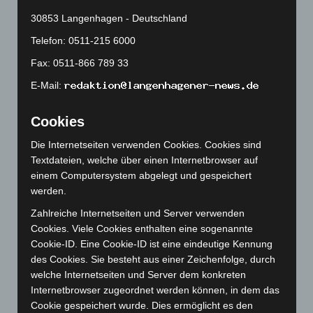
April 2024
(102)
30853 Langenhagen - Deutschland
März 2024
(103)
Telefon: 0511-215 6000
Februar 2024
(103)
Fax: 0511-866 789 33
Januar 2024
(111)
E-Mail:
Dezember 2023
(130)
November 2023
(130)
Cookies
Oktober 2023
(114)
Die Internetseiten verwenden Cookies. Cookies sind
September 2023
(133)
Textdateien, welche über einen Internetbrowser auf
August 2023
(134)
einem Computersystem abgelegt und gespeichert
werden.
Juli 2023
(118)
Zahlreiche Internetseiten und Server verwenden
Juni 2023
(142)
Cookies. Viele Cookies enthalten eine sogenannte
Mai 2023
(139)
Cookie-ID. Eine Cookie-ID ist eine eindeutige Kennung
April 2023
(155)
des Cookies. Sie besteht aus einer Zeichenfolge, durch
welche Internetseiten und Server dem konkreten
März 2023
(174)
Internetbrowser zugeordnet werden können, in dem das
Februar 2023
(154)
Cookie gespeichert wurde. Dies ermöglicht es den