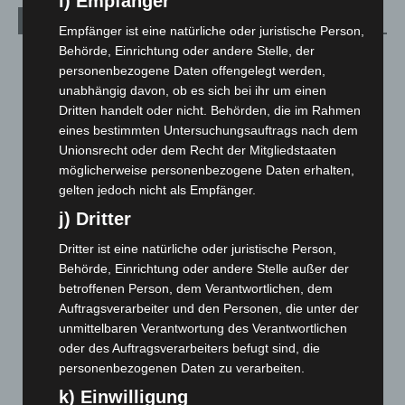
i) Empfänger
Archiv
Empfänger ist eine natürliche oder juristische Person,
Behörde, Einrichtung oder andere Stelle, der
August 2026
(14)
personenbezogene Daten offengelegt werden,
Juli 2026
(73)
unabhängig davon, ob es sich bei ihr um einen
Dritten handelt oder nicht. Behörden, die im Rahmen
Juni 2026
(139)
eines bestimmten Untersuchungsauftrags nach dem
Mai 2026
(99)
Unionsrecht oder dem Recht der Mitgliedstaaten
April 2026
(99)
möglicherweise personenbezogene Daten erhalten,
gelten jedoch nicht als Empfänger.
März 2026
(115)
j) Dritter
Februar 2026
(109)
Januar 2026
(122)
Dritter ist eine natürliche oder juristische Person,
Behörde, Einrichtung oder andere Stelle außer der
Dezember 2025
(103)
betroffenen Person, dem Verantwortlichen, dem
November 2025
(114)
Auftragsverarbeiter und den Personen, die unter der
unmittelbaren Verantwortung des Verantwortlichen
Oktober 2025
(112)
oder des Auftragsverarbeiters befugt sind, die
September 2025
(93)
personenbezogenen Daten zu verarbeiten.
August 2025
(90)
k) Einwilligung