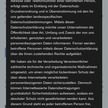
Adresse oder Telefonnummer einer betroffenen Person,
miteinander zu verbinden. Die Anpassung in der
erfolgt stets im Einklang mit der Datenschutz-
Theodor-Heuss-Straße orientiert sich an diesem
Grundverordnung und in Übereinstimmung mit den für
Grundsatz und konzentriert den Schutz auf die Zeiten mit
uns geltenden landesspezifischen
dem höchsten Schüleraufkommen.
Datenschutzbestimmungen. Mittels dieser
Datenschutzerklärung möchte unser Unternehmen die
Öffentlichkeit über Art, Umfang und Zweck der von uns
erhobenen, genutzten und verarbeiteten
personenbezogenen Daten informieren. Ferner werden
betroffene Personen mittels dieser Datenschutzerklärung
über die ihnen zustehenden Rechte aufgeklärt.
Wir haben als für die Verarbeitung Verantwortlicher
zahlreiche technische und organisatorische Maßnahmen
umgesetzt, um einen möglichst lückenlosen Schutz der
Vorheriger Artikel
Nächster Artikel
über diese Internetseite verarbeiteten
Zwei Verletzte bei
Raser fährt nachts durch
personenbezogenen Daten sicherzustellen. Dennoch
Verkehrsunfall in Langenhagen
Fußgängerzone in Linden und
können Internetbasierte Datenübertragungen
gefährdet Menschen
grundsätzlich Sicherheitslücken aufweisen, sodass ein
absoluter Schutz nicht gewährleistet werden kann. Aus
diesem Grund steht es jeder betroffenen Person frei,