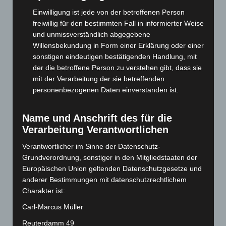
Juli 2025
(90)
Einwilligung ist jede von der betroffenen Person
Juni 2025
(103)
freiwillig für den bestimmten Fall in informierter Weise
Mai 2025
(112)
und unmissverständlich abgegebene
Willensbekundung in Form einer Erklärung oder einer
April 2025
(88)
sonstigen eindeutigen bestätigenden Handlung, mit
März 2025
(111)
der die betroffene Person zu verstehen gibt, dass sie
mit der Verarbeitung der sie betreffenden
Februar 2025
(96)
personenbezogenen Daten einverstanden ist.
Januar 2025
(88)
Dezember 2024
(89)
Name und Anschrift des für die
November 2024
(94)
Verarbeitung Verantwortlichen
Oktober 2024
(93)
Verantwortlicher im Sinne der Datenschutz-
September 2024
(112)
Grundverordnung, sonstiger in den Mitgliedstaaten der
Europäischen Union geltenden Datenschutzgesetze und
August 2024
(107)
anderer Bestimmungen mit datenschutzrechtlichem
Juli 2024
(89)
Charakter ist:
Juni 2024
(107)
Carl-Marcus Müller
Mai 2024
(149)
Reuterdamm 49