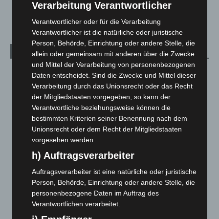
Celle: Mensch stirbt bei Bagger-Unfall auf Baustelle
Verarbeitung Verantwortlicher
5. August 2026
Verantwortlicher oder für die Verarbeitung
Verantwortlicher ist die natürliche oder juristische
Person, Behörde, Einrichtung oder andere Stelle, die
Kategorien
allein oder gemeinsam mit anderen über die Zwecke
und Mittel der Verarbeitung von personenbezogenen
Blaulicht
2.799
Daten entscheidet. Sind die Zwecke und Mittel dieser
Verarbeitung durch das Unionsrecht oder das Recht
Corona-News
712
der Mitgliedstaaten vorgegeben, so kann der
Hannover und Region
5.039
Verantwortliche beziehungsweise können die
Langenhagen und Ortsteile
3.252
bestimmten Kriterien seiner Benennung nach dem
Unionsrecht oder dem Recht der Mitgliedstaaten
Leserbriefe
1
vorgesehen werden.
Menschen
2
h) Auftragsverarbeiter
Über uns
1
Auftragsverarbeiter ist eine natürliche oder juristische
Veranstaltungen
1.888
Person, Behörde, Einrichtung oder andere Stelle, die
Welt
1.271
personenbezogene Daten im Auftrag des
Verantwortlichen verarbeitet.