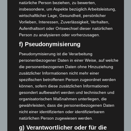
natürliche Person beziehen, zu bewerten,
Niedersachsen: Feuerwehrkräfte kehren nach
insbesondere, um Aspekte bezüglich Arbeitsleistung,
Waldbrandeinsatz aus Spanien zurück
wirtschaftlicher Lage, Gesundheit, persönlicher
7. August 2026
Vorlieben, Interessen, Zuverlässigkeit, Verhalten,
Aufenthaltsort oder Ortswechsel dieser natürlichen
Hannover: Erste Tigermücken-Population in Niedersachsen
Person zu analysieren oder vorherzusagen.
entdeckt
f) Pseudonymisierung
7. August 2026
Pseudonymisierung ist die Verarbeitung
Brand im „Haus der Begegnung“ in Neuwarmbüchen schnell
personenbezogener Daten in einer Weise, auf welche
eingedämmt
die personenbezogenen Daten ohne Hinzuziehung
6. August 2026
zusätzlicher Informationen nicht mehr einer
spezifischen betroffenen Person zugeordnet werden
Region Hannover: 21 neue Notfallsanitäter starten beim
können, sofern diese zusätzlichen Informationen
Roten Kreuz
gesondert aufbewahrt werden und technischen und
5. August 2026
organisatorischen Maßnahmen unterliegen, die
gewährleisten, dass die personenbezogenen Daten
Mann läuft mit Hockeyschläger über A7 – Polizei sucht
Zeugen
nicht einer identifizierten oder identifizierbaren
natürlichen Person zugewiesen werden.
5. August 2026
g) Verantwortlicher oder für die