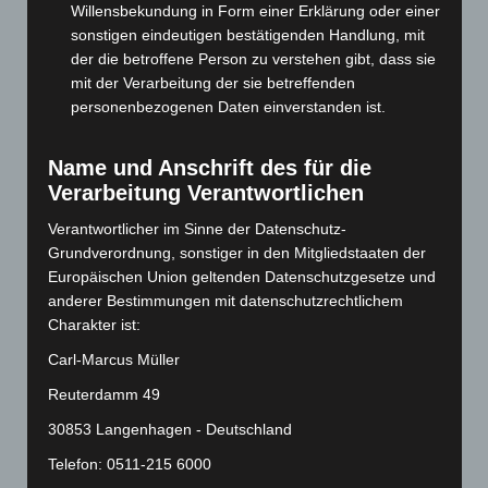
Willensbekundung in Form einer Erklärung oder einer
Juli 2024
(89)
sonstigen eindeutigen bestätigenden Handlung, mit
Juni 2024
(107)
der die betroffene Person zu verstehen gibt, dass sie
Mai 2024
(149)
mit der Verarbeitung der sie betreffenden
personenbezogenen Daten einverstanden ist.
April 2024
(102)
März 2024
(103)
Name und Anschrift des für die
Februar 2024
(103)
Verarbeitung Verantwortlichen
Januar 2024
(111)
Verantwortlicher im Sinne der Datenschutz-
Dezember 2023
(130)
Grundverordnung, sonstiger in den Mitgliedstaaten der
November 2023
(130)
Europäischen Union geltenden Datenschutzgesetze und
anderer Bestimmungen mit datenschutzrechtlichem
Oktober 2023
(114)
Charakter ist:
September 2023
(133)
Carl-Marcus Müller
August 2023
(134)
Reuterdamm 49
Juli 2023
(118)
30853 Langenhagen - Deutschland
Juni 2023
(142)
Telefon: 0511-215 6000
Mai 2023
(139)