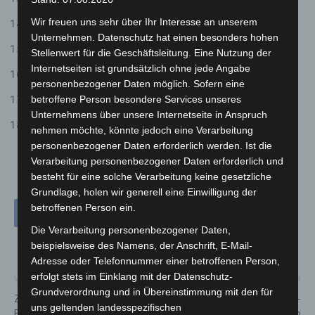
Wir freuen uns sehr über Ihr Interesse an unserem
Sp.Vg. Hüpede/Oerie e.V. (Pattensen)
Unternehmen. Datenschutz hat einen besonders hohen
SG Letter von 1905 e.V. (Seelze)
Stellenwert für die Geschäftsleitung. Eine Nutzung der
Internetseiten ist grundsätzlich ohne jede Angabe
FC Eldagsen e.V. (Springe)
personenbezogener Daten möglich. Sofern eine
SG Bredenbeck-Holtensen e.V. (Wennigsen)
betroffene Person besondere Services unseres
Unternehmens über unsere Internetseite in Anspruch
TSV Wennigsen e.V. (Wennigsen)
nehmen möchte, könnte jedoch eine Verarbeitung
personenbezogener Daten erforderlich werden. Ist die
Verarbeitung personenbezogener Daten erforderlich und
besteht für eine solche Verarbeitung keine gesetzliche
Grundlage, holen wir generell eine Einwilligung der
betroffenen Person ein.
Die Verarbeitung personenbezogener Daten,
beispielsweise des Namens, der Anschrift, E-Mail-
Adresse oder Telefonnummer einer betroffenen Person,
erfolgt stets im Einklang mit der Datenschutz-
Vorheriger Artikel
Nächster Artikel
Grundverordnung und in Übereinstimmung mit den für
Zum Austausch zwischen
Hannover-Hainholz: 46-
uns geltenden landesspezifischen
Bund und Ländern und zum
Jähriger sticht auf Nachbarin