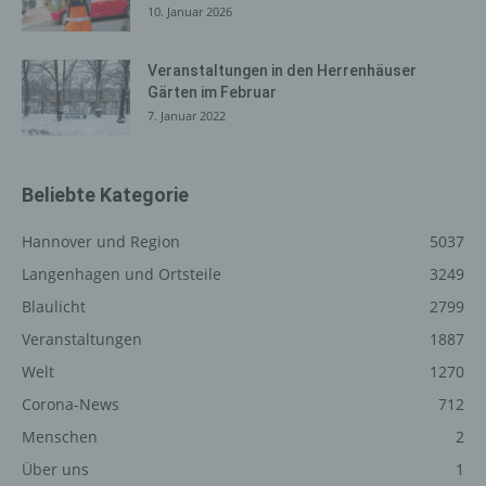
auszuliefern, (2) die Inhalte unserer Internetseite sowie
10. Januar 2026
die Werbung für diese zu optimieren, (3) die dauerhafte
Funktionsfähigkeit unserer informationstechnologischen
Veranstaltungen in den Herrenhäuser
Systeme und der Technik unserer Internetseite zu
Gärten im Februar
gewährleisten sowie (4) um Strafverfolgungsbehörden
7. Januar 2022
im Falle eines Cyberangriffes die zur Strafverfolgung
notwendigen Informationen bereitzustellen. Diese
anonym erhobenen Daten und Informationen werden
Beliebte Kategorie
durch uns daher einerseits statistisch und ferner mit dem
Ziel ausgewertet, den Datenschutz und die
Hannover und Region
5037
Datensicherheit in unserem Unternehmen zu erhöhen,
Langenhagen und Ortsteile
3249
um letztlich ein optimales Schutzniveau für die von uns
verarbeiteten personenbezogenen Daten
Blaulicht
2799
sicherzustellen. Die anonymen Daten der Server-Logfiles
Veranstaltungen
1887
werden getrennt von allen durch eine betroffene Person
angegebenen personenbezogenen Daten gespeichert.
Welt
1270
Corona-News
712
Registrierung auf unserer
Menschen
2
Internetseite
Über uns
1