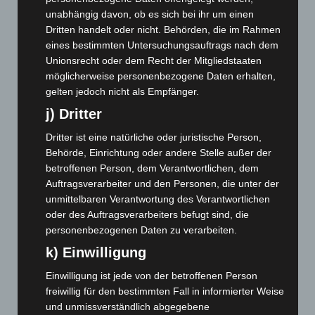
Oktober 2025
(112)
unabhängig davon, ob es sich bei ihr um einen
September 2025
(93)
Dritten handelt oder nicht. Behörden, die im Rahmen
eines bestimmten Untersuchungsauftrags nach dem
August 2025
(90)
Unionsrecht oder dem Recht der Mitgliedstaaten
Juli 2025
(90)
möglicherweise personenbezogene Daten erhalten,
Juni 2025
(103)
gelten jedoch nicht als Empfänger.
Mai 2025
(112)
j) Dritter
April 2025
(88)
Dritter ist eine natürliche oder juristische Person,
Behörde, Einrichtung oder andere Stelle außer der
März 2025
(111)
betroffenen Person, dem Verantwortlichen, dem
Februar 2025
(96)
Auftragsverarbeiter und den Personen, die unter der
Januar 2025
(88)
unmittelbaren Verantwortung des Verantwortlichen
oder des Auftragsverarbeiters befugt sind, die
Dezember 2024
(89)
personenbezogenen Daten zu verarbeiten.
November 2024
(94)
k) Einwilligung
Oktober 2024
(93)
Einwilligung ist jede von der betroffenen Person
September 2024
(112)
freiwillig für den bestimmten Fall in informierter Weise
August 2024
(107)
und unmissverständlich abgegebene