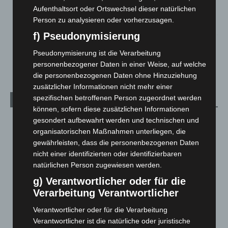
Gasleitung bei McDonald’s-Umbau in Langenhagen
Aufenthaltsort oder Ortswechsel dieser natürlichen
beschädigt
Person zu analysieren oder vorherzusagen.
5. August 2026
f) Pseudonymisierung
Anklage nach Abschaltung von „Archetyp Market“ erhoben
Pseudonymisierung ist die Verarbeitung
3. August 2026
personenbezogener Daten in einer Weise, auf welche
die personenbezogenen Daten ohne Hinzuziehung
zusätzlicher Informationen nicht mehr einer
spezifischen betroffenen Person zugeordnet werden
Kategorien
können, sofern diese zusätzlichen Informationen
gesondert aufbewahrt werden und technischen und
Blaulicht
2.799
organisatorischen Maßnahmen unterliegen, die
Corona-News
712
gewährleisten, dass die personenbezogenen Daten
Hannover und Region
5.037
nicht einer identifizierten oder identifizierbaren
natürlichen Person zugewiesen werden.
Langenhagen und Ortsteile
3.250
g) Verantwortlicher oder für die
Leserbriefe
1
Verarbeitung Verantwortlicher
Menschen
2
Verantwortlicher oder für die Verarbeitung
Über uns
1
Verantwortlicher ist die natürliche oder juristische