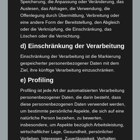
Speicherung, die Anpassung oder Veränderung, das
7. August 2026
Auslesen, das Abfragen, die Verwendung, die
Offenlegung durch Übermittlung, Verbreitung oder
Hannover: Erste Tigermücken-Population in Niedersachsen
eine andere Form der Bereitstellung, den Abgleich
entdeckt
oder die Verknüpfung, die Einschränkung, das
7. August 2026
Löschen oder die Vernichtung.
Brand im „Haus der Begegnung“ in Neuwarmbüchen schnell
d) Einschränkung der Verarbeitung
eingedämmt
Einschränkung der Verarbeitung ist die Markierung
6. August 2026
gespeicherter personenbezogener Daten mit dem
Region Hannover: 21 neue Notfallsanitäter starten beim
Ziel, ihre künftige Verarbeitung einzuschränken.
Roten Kreuz
e) Profiling
5. August 2026
Profiling ist jede Art der automatisierten Verarbeitung
Mann läuft mit Hockeyschläger über A7 – Polizei sucht
personenbezogener Daten, die darin besteht, dass
Zeugen
diese personenbezogenen Daten verwendet werden,
5. August 2026
um bestimmte persönliche Aspekte, die sich auf eine
natürliche Person beziehen, zu bewerten,
Celle: Mensch stirbt bei Bagger-Unfall auf Baustelle
insbesondere, um Aspekte bezüglich Arbeitsleistung,
5. August 2026
wirtschaftlicher Lage, Gesundheit, persönlicher
Vorlieben, Interessen, Zuverlässigkeit, Verhalten,