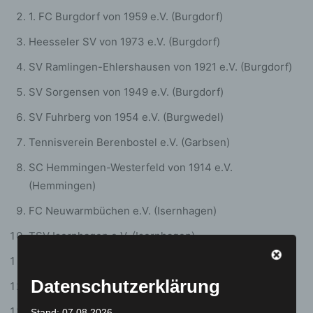
1. FC Burgdorf von 1959 e.V. (Burgdorf)
Heesseler SV von 1973 e.V. (Burgdorf)
SV Ramlingen-Ehlershausen von 1921 e.V. (Burgdorf)
SV Sorgensen von 1949 e.V. (Burgdorf)
SV Fuhrberg von 1954 e.V. (Burgwedel)
Tennisverein Berenbostel e.V. (Garbsen)
SC Hemmingen-Westerfeld von 1914 e.V.
(Hemmingen)
FC Neuwarmbüchen e.V. (Isernhagen)
TSV Isernhagen e.V. (Isernhagen)
TuS Altwarmbüchen von 1954 e.V. (Isernhagen)
Datenschutzerklärung
BSV Hannovera Gleidingen e.V. (Laatzen)
TSV Krähenwinkel Kaltenweide e.V. (Langenhagen)
Stand: 07.08.2026