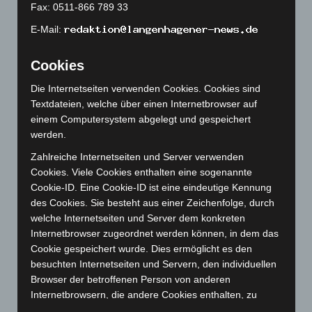
Fax: 0511-866 789 33
April 2023
(155)
E-Mail:
März 2023
(174)
Februar 2023
(154)
Cookies
Januar 2023
(140)
Die Internetseiten verwenden Cookies. Cookies sind
Dezember 2022
(130)
Textdateien, welche über einen Internetbrowser auf
November 2022
(167)
einem Computersystem abgelegt und gespeichert
Oktober 2022
(166)
werden.
September 2022
(205)
Zahlreiche Internetseiten und Server verwenden
Cookies. Viele Cookies enthalten eine sogenannte
August 2022
(166)
Cookie-ID. Eine Cookie-ID ist eine eindeutige Kennung
Juli 2022
(133)
des Cookies. Sie besteht aus einer Zeichenfolge, durch
Juni 2022
(167)
welche Internetseiten und Server dem konkreten
Internetbrowser zugeordnet werden können, in dem das
Mai 2022
(177)
Cookie gespeichert wurde. Dies ermöglicht es den
April 2022
(198)
besuchten Internetseiten und Servern, den individuellen
Browser der betroffenen Person von anderen
März 2022
(221)
Internetbrowsern, die andere Cookies enthalten, zu
Februar 2022
(189)
unterscheiden. Ein bestimmter Internetbrowser kann