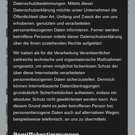
Datenschutzbestimmungen. Mittels dieser
weiteren Vorgehen in der
ein und verletzt sie
Datenschutzerklärung möchte unser Unternehmen die
Pandemie
lebensgefährlich
Öffentlichkeit über Art, Umfang und Zweck der von uns
erhobenen, genutzten und verarbeiteten
personenbezogenen Daten informieren. Ferner werden
Verwandte Artikel
Mehr vom Autor
betroffene Personen mittels dieser Datenschutzerklärung
über die ihnen zustehenden Rechte aufgeklärt.
Niedersachsen: Feuerwehrkräfte
Wir haben als für die Verarbeitung Verantwortlicher
kehren nach Waldbrandeinsatz aus
zahlreiche technische und organisatorische Maßnahmen
Spanien zurück
umgesetzt, um einen möglichst lückenlosen Schutz der
über diese Internetseite verarbeiteten
Hannover: Erste Tigermücken-
personenbezogenen Daten sicherzustellen. Dennoch
Population in Niedersachsen entdeckt
können Internetbasierte Datenübertragungen
grundsätzlich Sicherheitslücken aufweisen, sodass ein
absoluter Schutz nicht gewährleistet werden kann. Aus
diesem Grund steht es jeder betroffenen Person frei,
Brand im „Haus der Begegnung“ in
personenbezogene Daten auch auf alternativen Wegen,
Neuwarmbüchen schnell eingedämmt
beispielsweise telefonisch, an uns zu übermitteln.
Begriffsbestimmungen