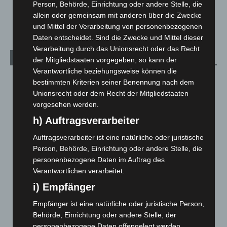
Veranstaltungen
1.887
Person, Behörde, Einrichtung oder andere Stelle, die
allein oder gemeinsam mit anderen über die Zwecke
Welt
1.270
und Mittel der Verarbeitung von personenbezogenen
Daten entscheidet. Sind die Zwecke und Mittel dieser
Verarbeitung durch das Unionsrecht oder das Recht
Archiv
der Mitgliedstaaten vorgegeben, so kann der
Verantwortliche beziehungsweise können die
August 2026
(12)
bestimmten Kriterien seiner Benennung nach dem
Unionsrecht oder dem Recht der Mitgliedstaaten
Juli 2026
(73)
vorgesehen werden.
Juni 2026
(139)
h) Auftragsverarbeiter
Mai 2026
(99)
Auftragsverarbeiter ist eine natürliche oder juristische
April 2026
(99)
Person, Behörde, Einrichtung oder andere Stelle, die
März 2026
(115)
personenbezogene Daten im Auftrag des
Februar 2026
(109)
Verantwortlichen verarbeitet.
i) Empfänger
Januar 2026
(122)
Dezember 2025
(103)
Empfänger ist eine natürliche oder juristische Person,
Behörde, Einrichtung oder andere Stelle, der
November 2025
(114)
personenbezogene Daten offengelegt werden,