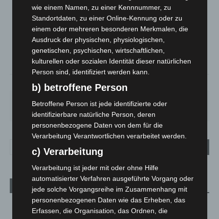
LANGENHAGEN
wie einem Namen, zu einer Kennnummer, zu
Standortdaten, zu einer Online-Kennung oder zu
Überwiegend Bewölkt
einem oder mehreren besonderen Merkmalen, die
°
21.7
°
C
21
Ausdruck der physischen, physiologischen,
genetischen, psychischen, wirtschaftlichen,
°
18.8
kulturellen oder sozialen Identität dieser natürlichen
Person sind, identifiziert werden kann.
59%
3.9m/s
77%
b) betroffene Person
FR.
SA.
SO.
MO.
DI.
Betroffene Person ist jede identifizierte oder
21
°
26
°
32
°
31
°
23
°
identifizierbare natürliche Person, deren
personenbezogene Daten von dem für die
Verarbeitung Verantwortlichen verarbeitet werden.
c) Verarbeitung
Verarbeitung ist jeder mit oder ohne Hilfe
automatisierter Verfahren ausgeführte Vorgang oder
Aktuelle Beiträge
jede solche Vorgangsreihe im Zusammenhang mit
personenbezogenen Daten wie das Erheben, das
Niedersachsen: Feuerwehrkräfte kehren nach
Erfassen, die Organisation, das Ordnen, die
Waldbrandeinsatz aus Spanien zurück