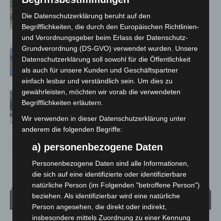
Region Hannover: 21 neue
Notfallsanitäter starten beim Roten
Die Datenschutzerklärung beruht auf den
Kreuz
Begrifflichkeiten, die durch den Europäischen Richtlinien-
und Verordnungsgeber beim Erlass der Datenschutz-
Mann läuft mit Hockeyschläger über
Grundverordnung (DS-GVO) verwendet wurden. Unsere
A7 – Polizei sucht Zeugen
Datenschutzerklärung soll sowohl für die Öffentlichkeit
als auch für unsere Kunden und Geschäftspartner
einfach lesbar und verständlich sein. Um dies zu
gewährleisten, möchten wir vorab die verwendeten
Gasleitung bei McDonald’s-Umbau in
Begrifflichkeiten erläutern.
Langenhagen beschädigt
Wir verwenden in dieser Datenschutzerklärung unter
anderem die folgenden Begriffe:
a) personenbezogene Daten
Personenbezogene Daten sind alle Informationen,
die sich auf eine identifizierte oder identifizierbare
natürliche Person (im Folgenden "betroffene Person")
beziehen. Als identifizierbar wird eine natürliche
Wetter
Person angesehen, die direkt oder indirekt,
insbesondere mittels Zuordnung zu einer Kennung