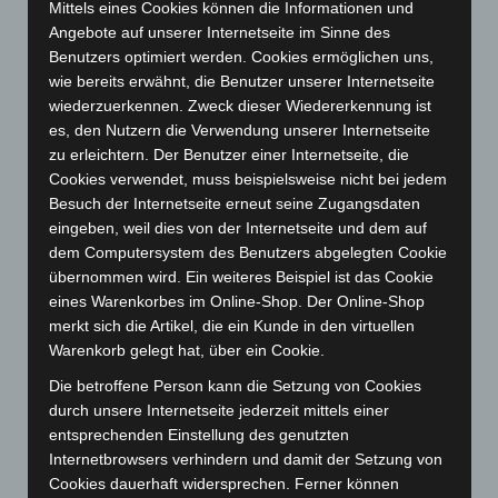
Mittels eines Cookies können die Informationen und
Juli 2024
(89)
Angebote auf unserer Internetseite im Sinne des
Benutzers optimiert werden. Cookies ermöglichen uns,
Juni 2024
(107)
wie bereits erwähnt, die Benutzer unserer Internetseite
Mai 2024
(149)
wiederzuerkennen. Zweck dieser Wiedererkennung ist
April 2024
(102)
es, den Nutzern die Verwendung unserer Internetseite
zu erleichtern. Der Benutzer einer Internetseite, die
März 2024
(103)
Cookies verwendet, muss beispielsweise nicht bei jedem
Februar 2024
(103)
Besuch der Internetseite erneut seine Zugangsdaten
eingeben, weil dies von der Internetseite und dem auf
Januar 2024
(111)
dem Computersystem des Benutzers abgelegten Cookie
Dezember 2023
(130)
übernommen wird. Ein weiteres Beispiel ist das Cookie
November 2023
(130)
eines Warenkorbes im Online-Shop. Der Online-Shop
merkt sich die Artikel, die ein Kunde in den virtuellen
Oktober 2023
(114)
Warenkorb gelegt hat, über ein Cookie.
September 2023
(133)
Die betroffene Person kann die Setzung von Cookies
August 2023
(134)
durch unsere Internetseite jederzeit mittels einer
Juli 2023
(118)
entsprechenden Einstellung des genutzten
Internetbrowsers verhindern und damit der Setzung von
Juni 2023
(142)
Cookies dauerhaft widersprechen. Ferner können
Mai 2023
(139)