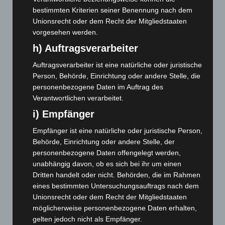
Roten Kreuz
bestimmten Kriterien seiner Benennung nach dem
5. August 2026
Unionsrecht oder dem Recht der Mitgliedstaaten
vorgesehen werden.
Mann läuft mit Hockeyschläger über A7 – Polizei sucht
Zeugen
h) Auftragsverarbeiter
5. August 2026
Auftragsverarbeiter ist eine natürliche oder juristische
Person, Behörde, Einrichtung oder andere Stelle, die
Celle: Mensch stirbt bei Bagger-Unfall auf Baustelle
personenbezogene Daten im Auftrag des
5. August 2026
Verantwortlichen verarbeitet.
Gasleitung bei McDonald’s-Umbau in Langenhagen
i) Empfänger
beschädigt
Empfänger ist eine natürliche oder juristische Person,
5. August 2026
Behörde, Einrichtung oder andere Stelle, der
personenbezogene Daten offengelegt werden,
Anklage nach Abschaltung von „Archetyp Market“ erhoben
unabhängig davon, ob es sich bei ihr um einen
3. August 2026
Dritten handelt oder nicht. Behörden, die im Rahmen
Hannover: Polizei stoppt 166 Trunkenheitsfahrten bei
eines bestimmten Untersuchungsauftrags nach dem
Großkontrolle
Unionsrecht oder dem Recht der Mitgliedstaaten
2. August 2026
möglicherweise personenbezogene Daten erhalten,
gelten jedoch nicht als Empfänger.