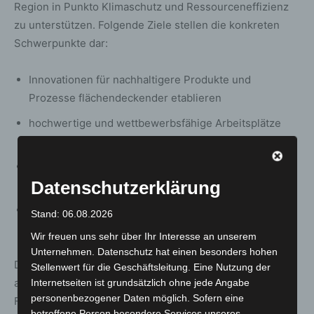
Region in Punkto Klimaschutz und Ressourceneffizienz
zu unterstützen. Folgende Ziele stellen die konkreten
Schwerpunkte dar:
Innovationen für nachhaltigere Produkte und
Prozesse flächendeckender etablieren
hochwertige und wettbewerbsfähige Arbeitsplätze
sichern und schaffen
die Umwelt und damit den Wohlstand innerhalb der
Datenschutzerklärung
Region Hannover schützen
die Region Hannover als Standort nachhaltiger
Stand: 06.08.2026
Produktionsprozesse stärken
Wir freuen uns sehr über Ihr Interesse an unserem
Unternehmen. Datenschutz hat einen besonders hohen
Die Richtlinie „Hannover Region Green Economy“ wird
Stellenwert für die Geschäftsleitung. Eine Nutzung der
ausschließlich von der Region Hannover finanziert. Die
Internetseiten ist grundsätzlich ohne jede Angabe
personenbezogener Daten möglich. Sofern eine
Förderungspanne dauert drei Jahre, insgesamt stehen
betroffene Person besondere Services unseres