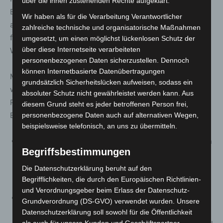
über die ihnen zustehenden Rechte aufgeklärt.
Berücksichtigung aller Dimensionen der Nachhaltigkeit
Wir haben als für die Verarbeitung Verantwortlicher
abbildet. Die Ziele dienen als übergeordnete Leitlinien
zahlreiche technische und organisatorische Maßnahmen
für die „Förderung nachhaltigen Friedens und
umgesetzt, um einen möglichst lückenlosen Schutz der
über diese Internetseite verarbeiteten
Wohlstands und zum Schutz des Planeten“.
personenbezogenen Daten sicherzustellen. Dennoch
können Internetbasierte Datenübertragungen
Mit der Richtlinie Hannover Region Green Economy
grundsätzlich Sicherheitslücken aufweisen, sodass ein
werden Entwicklungsprojekte gefördert, die zukünftige
absoluter Schutz nicht gewährleistet werden kann. Aus
Produktgenerationen mit geringerem Ressourcen- und
diesem Grund steht es jeder betroffenen Person frei,
Energiebedarf initiieren. Drei Beispiele:
personenbezogene Daten auch auf alternativen Wegen,
beispielsweise telefonisch, an uns zu übermitteln.
Der Einsatz von Kunststoffen im Rahmen der additiven
Begriffsbestimmungen
Fertigung führt zu einer Verringerung des CO2-
Fußabdrucks von Konsumgütern
(UN-
Die Datenschutzerklärung beruht auf den
Begrifflichkeiten, die durch den Europäischen Richtlinien-
Nachhaltigkeitsziel Nr. 12).
und Verordnungsgeber beim Erlass der Datenschutz-
Die Integration einer künstlichen Intelligenz erlaubt
Grundverordnung (DS-GVO) verwendet wurden. Unsere
die automatisierte Analyse und Anpassung von
Datenschutzerklärung soll sowohl für die Öffentlichkeit
als auch für unsere Kunden und Geschäftspartner