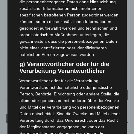
die personenbezogenen Daten ohne Hinzuziehung
zusätzlicher Informationen nicht mehr einer
LANGENHAGEN
spezifischen betroffenen Person zugeordnet werden
Mäßig Bewölkt
können, sofern diese zusätzlichen Informationen
°
24.1
°
C
gesondert aufbewahrt werden und technischen und
22.9
organisatorischen Maßnahmen unterliegen, die
°
22.8
gewährleisten, dass die personenbezogenen Daten
nicht einer identifizierten oder identifizierbaren
natürlichen Person zugewiesen werden.
37%
5.4m/s
29%
g) Verantwortlicher oder für die
DO.
FR.
SA.
SO.
MO.
Verarbeitung Verantwortlicher
28
°
25
°
27
°
32
°
35
°
Verantwortlicher oder für die Verarbeitung
Verantwortlicher ist die natürliche oder juristische
Person, Behörde, Einrichtung oder andere Stelle, die
allein oder gemeinsam mit anderen über die Zwecke
und Mittel der Verarbeitung von personenbezogenen
Daten entscheidet. Sind die Zwecke und Mittel dieser
Aktuelle Beiträge
Verarbeitung durch das Unionsrecht oder das Recht
der Mitgliedstaaten vorgegeben, so kann der
Region Hannover: 21 neue Notfallsanitäter starten beim
Verantwortliche beziehungsweise können die