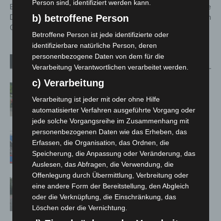
Person sind, identifiziert werden kann.
Bahnhöfe: Stadt Hannover und
Westermann ehrt junge
b) betroffene Person
Deutsche Bahn starten Smart-
Niedersachsen
City-Partnerschaft
Betroffene Person ist jede identifizierte oder
identifizierbare natürliche Person, deren
personenbezogene Daten von dem für die
Verwandte Artikel
Mehr vom Autor
Verarbeitung Verantwortlichen verarbeitet werden.
c) Verarbeitung
Region Hannover: 21 neue
Notfallsanitäter starten beim Roten
Verarbeitung ist jeder mit oder ohne Hilfe
Kreuz
automatisierter Verfahren ausgeführte Vorgang oder
jede solche Vorgangsreihe im Zusammenhang mit
personenbezogenen Daten wie das Erheben, das
Mann läuft mit Hockeyschläger über
Erfassen, die Organisation, das Ordnen, die
A7 – Polizei sucht Zeugen
Speicherung, die Anpassung oder Veränderung, das
Auslesen, das Abfragen, die Verwendung, die
Offenlegung durch Übermittlung, Verbreitung oder
Hannover: Polizei stoppt 166
eine andere Form der Bereitstellung, den Abgleich
Trunkenheitsfahrten bei
oder die Verknüpfung, die Einschränkung, das
Großkontrolle
Löschen oder die Vernichtung.