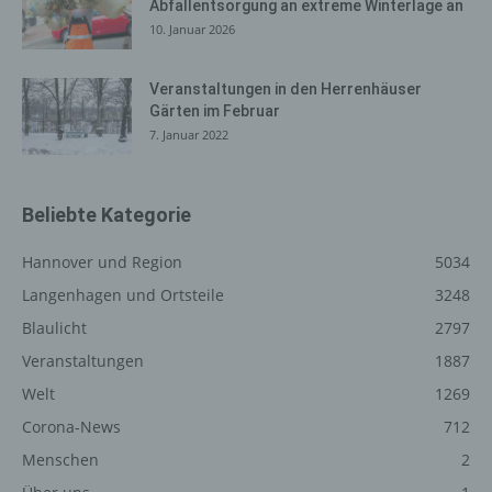
Abfallentsorgung an extreme Winterlage an
Verantwortlichen erforderlich. Eine Weitergabe dieser
10. Januar 2026
Daten an Dritte erfolgt grundsätzlich nicht, sofern keine
gesetzliche Pflicht zur Weitergabe besteht oder die
Weitergabe der Strafverfolgung dient.
Veranstaltungen in den Herrenhäuser
Gärten im Februar
Die Registrierung der betroffenen Person unter
7. Januar 2022
freiwilliger Angabe personenbezogener Daten dient dem
für die Verarbeitung Verantwortlichen dazu, der
betroffenen Person Inhalte oder Leistungen anzubieten,
Beliebte Kategorie
die aufgrund der Natur der Sache nur registrierten
Benutzern angeboten werden können. Registrierten
Hannover und Region
5034
Personen steht die Möglichkeit frei, die bei der
Registrierung angegebenen personenbezogenen Daten
Langenhagen und Ortsteile
3248
jederzeit abzuändern oder vollständig aus dem
Blaulicht
2797
Datenbestand des für die Verarbeitung Verantwortlichen
Veranstaltungen
1887
löschen zu lassen.
Welt
1269
Der für die Verarbeitung Verantwortliche erteilt jeder
betroffenen Person jederzeit auf Anfrage Auskunft
Corona-News
712
darüber, welche personenbezogenen Daten über die
Menschen
2
betroffene Person gespeichert sind. Ferner berichtigt