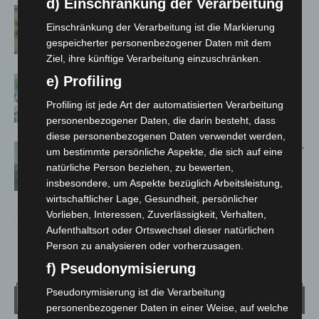
d) Einschränkung der Verarbeitung
Hannover Klassik Open Air 2026:
Einschränkung der Verarbeitung ist die Markierung
Französische Oper im Maschpark
gespeicherter personenbezogener Daten mit dem
Ziel, ihre künftige Verarbeitung einzuschränken.
e) Profiling
Blaulichtmeile Langenhagen 2026:
Polizei, Feuerwehr und Rettung
Profiling ist jede Art der automatisierten Verarbeitung
hautnah erleben
personenbezogener Daten, die darin besteht, dass
diese personenbezogenen Daten verwendet werden,
Hannover: Polizei setzt Gaming-Koffer
um bestimmte persönliche Aspekte, die sich auf eine
für Prävention ein
natürliche Person beziehen, zu bewerten,
insbesondere, um Aspekte bezüglich Arbeitsleistung,
wirtschaftlicher Lage, Gesundheit, persönlicher
Vorlieben, Interessen, Zuverlässigkeit, Verhalten,
Aufenthaltsort oder Ortswechsel dieser natürlichen
Person zu analysieren oder vorherzusagen.
f) Pseudonymisierung
Pseudonymisierung ist die Verarbeitung
Wetter
personenbezogener Daten in einer Weise, auf welche