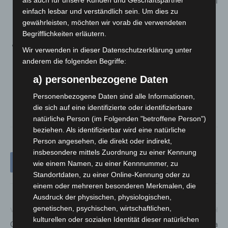
Fertigungsprozessen, sodass sich die Menge an Abfall
einfach lesbar und verständlich sein. Um dies zu
durch weniger Ausschuss reduziert
gewährleisten, möchten wir vorab die verwendeten
(Nachhaltigkeitsziel Nr. 9).
Begrifflichkeiten erläutern.
Der Einsatz von Robotern („Cobots“), die gemeinsam
Wir verwenden in dieser Datenschutzerklärung unter
mit Menschen arbeiten, erleichtert ergonomisch-
anderem die folgenden Begriffe:
ungesunde Arbeitsweisen und verringert somit die
a) personenbezogene Daten
Risiken für auftretende Verletzungen oder
Personenbezogene Daten sind alle Informationen,
Krankheiten (UN-Nachhaltigkeitsziel Nr. 3).
die sich auf eine identifizierte oder identifizierbare
natürliche Person (im Folgenden "betroffene Person")
beziehen. Als identifizierbar wird eine natürliche
Person angesehen, die direkt oder indirekt,
insbesondere mittels Zuordnung zu einer Kennung
wie einem Namen, zu einer Kennnummer, zu
Standortdaten, zu einer Online-Kennung oder zu
einem oder mehreren besonderen Merkmalen, die
Ausdruck der physischen, physiologischen,
genetischen, psychischen, wirtschaftlichen,
Vorheriger Artikel
Nächster Artikel
kulturellen oder sozialen Identität dieser natürlichen
Gemeinsam für attraktive
Landesbeauftragte Editha