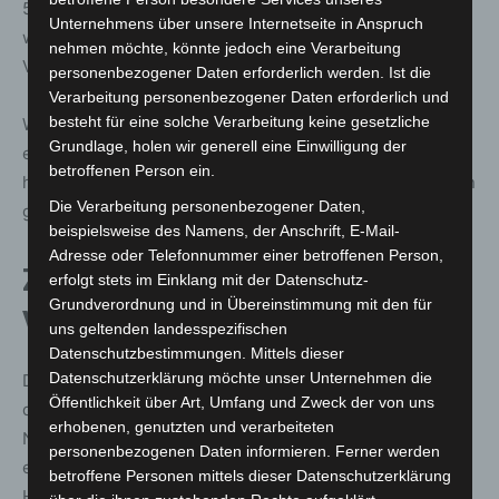
500.000 Euro Fördergelder zur Verfügung. Gefördert
Unternehmens über unsere Internetseite in Anspruch
werden Projekte, die die Nachhaltigkeitsziele der
nehmen möchte, könnte jedoch eine Verarbeitung
Vereinten Nationen erfüllen.
personenbezogener Daten erforderlich werden. Ist die
Verarbeitung personenbezogener Daten erforderlich und
besteht für eine solche Verarbeitung keine gesetzliche
Weitere Informationen und Bewerbungsmodalitäten gibt
Grundlage, holen wir generell eine Einwilligung der
es unter www.wirtschaftsfoerderung-
betroffenen Person ein.
hannover.de/de/Beratung_von_Unternehmen/Finanzierun
Die Verarbeitung personenbezogener Daten,
g/HRGE.php.
beispielsweise des Namens, der Anschrift, E-Mail-
Adresse oder Telefonnummer einer betroffenen Person,
Zu den Nachhaltigkeitszielen der
erfolgt stets im Einklang mit der Datenschutz-
Grundverordnung und in Übereinstimmung mit den für
Vereinten Nationen
uns geltenden landesspezifischen
Datenschutzbestimmungen. Mittels dieser
Datenschutzerklärung möchte unser Unternehmen die
Die Nachhaltigkeitsziele der Vereinten Nationen
Öffentlichkeit über Art, Umfang und Zweck der von uns
definieren eine allgemeine und globale
erhobenen, genutzten und verarbeiteten
Nachhaltigkeitsagenda, bestehend aus 17 Aspekten. Die
personenbezogenen Daten informieren. Ferner werden
einzelnen Ziele stellen einen klar definierten
betroffene Personen mittels dieser Datenschutzerklärung
Handlungsrahmen dar, der eine gleichwertige