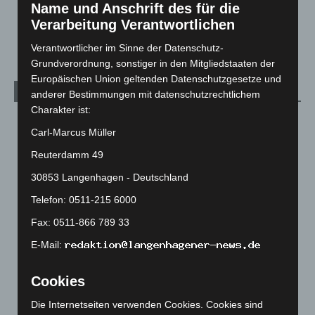
Name und Anschrift des für die
Veranstaltungen
1.887
Verarbeitung Verantwortlichen
Welt
1.269
Verantwortlicher im Sinne der Datenschutz-
Grundverordnung, sonstiger in den Mitgliedstaaten der
Europäischen Union geltenden Datenschutzgesetze und
Archiv
anderer Bestimmungen mit datenschutzrechtlichem
Charakter ist:
August 2026
(9)
Carl-Marcus Müller
Juli 2026
(73)
Reuterdamm 49
Juni 2026
(139)
30853 Langenhagen - Deutschland
Mai 2026
(99)
Telefon: 0511-215 6000
April 2026
(99)
Fax: 0511-866 789 33
März 2026
(115)
E-Mail:
Februar 2026
(109)
Januar 2026
(122)
Cookies
Dezember 2025
(103)
Die Internetseiten verwenden Cookies. Cookies sind
November 2025
(114)