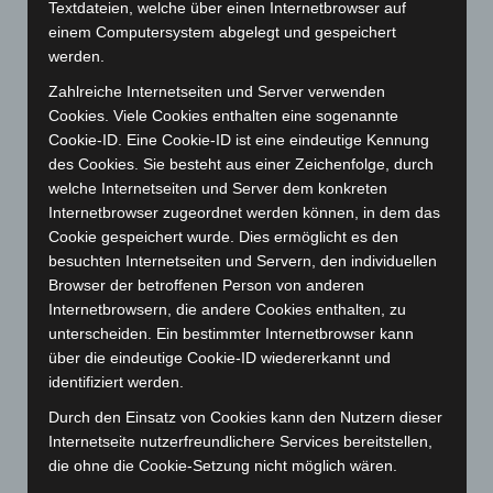
Textdateien, welche über einen Internetbrowser auf
Oktober 2025
(112)
einem Computersystem abgelegt und gespeichert
werden.
September 2025
(93)
Zahlreiche Internetseiten und Server verwenden
August 2025
(90)
Cookies. Viele Cookies enthalten eine sogenannte
Juli 2025
(90)
Cookie-ID. Eine Cookie-ID ist eine eindeutige Kennung
Juni 2025
(103)
des Cookies. Sie besteht aus einer Zeichenfolge, durch
welche Internetseiten und Server dem konkreten
Mai 2025
(112)
Internetbrowser zugeordnet werden können, in dem das
April 2025
(88)
Cookie gespeichert wurde. Dies ermöglicht es den
März 2025
(111)
besuchten Internetseiten und Servern, den individuellen
Browser der betroffenen Person von anderen
Februar 2025
(96)
Internetbrowsern, die andere Cookies enthalten, zu
Januar 2025
(88)
unterscheiden. Ein bestimmter Internetbrowser kann
Dezember 2024
(89)
über die eindeutige Cookie-ID wiedererkannt und
identifiziert werden.
November 2024
(94)
Durch den Einsatz von Cookies kann den Nutzern dieser
Oktober 2024
(93)
Internetseite nutzerfreundlichere Services bereitstellen,
September 2024
(112)
die ohne die Cookie-Setzung nicht möglich wären.
August 2024
(107)