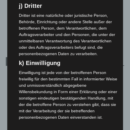
Hannover Klassik Open Air 2026: Französische Oper im
j) Dritter
Maschpark
2. August 2026
Dritter ist eine natürliche oder juristische Person,
Behörde, Einrichtung oder andere Stelle außer der
Schwarz Digits und Zscaler starten souveräne Cloud-
betroffenen Person, dem Verantwortlichen, dem
Sicherheitsplattform für Europa
Auftragsverarbeiter und den Personen, die unter der
2. August 2026
unmittelbaren Verantwortung des Verantwortlichen
oder des Auftragsverarbeiters befugt sind, die
personenbezogenen Daten zu verarbeiten.
Kategorien
k) Einwilligung
Einwilligung ist jede von der betroffenen Person
Blaulicht
2.797
freiwillig für den bestimmten Fall in informierter Weise
Corona-News
712
und unmissverständlich abgegebene
Hannover und Region
5.034
Willensbekundung in Form einer Erklärung oder einer
sonstigen eindeutigen bestätigenden Handlung, mit
Langenhagen und Ortsteile
3.249
der die betroffene Person zu verstehen gibt, dass sie
Leserbriefe
1
mit der Verarbeitung der sie betreffenden
personenbezogenen Daten einverstanden ist.
Menschen
2
Über uns
1