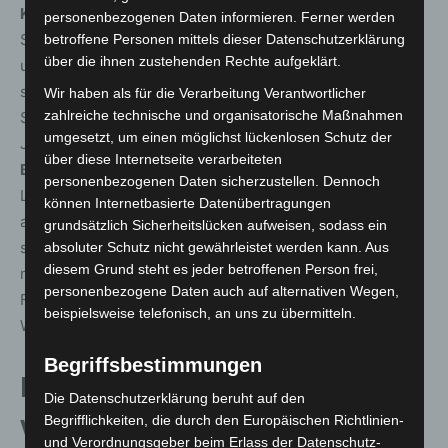
Kürsche
auf die Bühne: anspruchsvoller
personenbezogenen Daten informieren. Ferner werden
Singer/Songwriter-Indie Pop, humorvolles Entertainment
betroffene Personen mittels dieser Datenschutzerklärung
über die ihnen zustehenden Rechte aufgeklärt.
und wie gewohnt „very british
“.
Mariposa
(14 Uhr) setzen
sich weitere Ziele – die musikalische Reise führt von
Wir haben als für die Verarbeitung Verantwortlicher
zahlreiche technische und organisatorische Maßnahmen
Südamerika nach Osteuropa. Der Swing der 1930er-
umgesetzt, um einen möglichst lückenlosen Schutz der
Jahre ist die Jazz-Mission von
The Stomping Sugar
über diese Internetseite verarbeiteten
Band
(15.25 Uhr): Es darf getanzt werden – gern ein
personenbezogenen Daten sicherzustellen. Dennoch
Lindy Hop! Die Musik vergangener Generationen hat es
können Internetbasierte Datenübertragungen
auch
Me & Ms Jacobs
angetan: Die Songs des Quintetts
grundsätzlich Sicherheitslücken aufweisen, sodass ein
sind leidenschaftlich bis ungestüm und manchmal etwas
absoluter Schutz nicht gewährleistet werden kann. Aus
diesem Grund steht es jeder betroffenen Person frei,
melancholisch. Mit ihrer kraftvollen Stimme bewegt sich
personenbezogene Daten auch auf alternativen Wegen,
Front-Frau Lina Jacobs „irgendwo zwischen Amy
beispielsweise telefonisch, an uns zu übermitteln.
Winehouse und Janis Joplin“ (Neue Presse).
Begriffsbestimmungen
Bühne der Vielfalt – präsentiert
Die Datenschutzerklärung beruht auf den
von der Initiative women*in music
Begrifflichkeiten, die durch den Europäischen Richtlinien-
und Verordnungsgeber beim Erlass der Datenschutz-