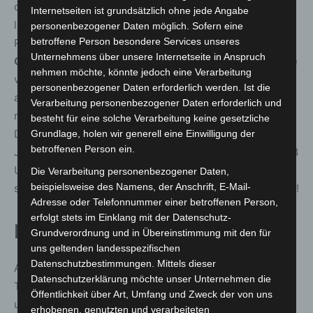
die
Salsa del Alma
(13.30 Uhr) mit süd- und
Internetseiten ist grundsätzlich ohne jede Angabe
lateinamerikanischen Tänzen und heißen Rhythmen das
personenbezogener Daten möglich. Sofern eine
betroffene Person besondere Services unseres
Publikum in Bewegung bringt. Weiter geht es mit
Unternehmens über unsere Internetseite in Anspruch
Guacamole Aqui
(14.45 Uhr) und ihrer ganz eigenen Idee
nehmen möchte, könnte jedoch eine Verarbeitung
von kubanisch-mexikanischer Musik, gefolgt von der
personenbezogener Daten erforderlich werden. Ist die
amerikanischen Sängerin
Alicia Cibola
(16.15 Uhr), die
Verarbeitung personenbezogener Daten erforderlich und
mit gefühlvollen und klassischen Soul-Titeln begeistert.
besteht für eine solche Verarbeitung keine gesetzliche
Das Grand Finale auf der Regionsbühne ist in diesem
Grundlage, holen wir generell eine Einwilligung der
betroffenen Person ein.
Jahr der Hiphop-Formation
Passepartout
vorbehalten (18
Uhr). Die deutsch-französische Band steht für
Die Verarbeitung personenbezogener Daten,
beispielsweise des Namens, der Anschrift, E-Mail-
schweißtreibende Konzerte, Positivität und klare Haltung!
Adresse oder Telefonnummer einer betroffenen Person,
erfolgt stets im Einklang mit der Datenschutz-
Kröpcke-Bühne
Grundverordnung und in Übereinstimmung mit den für
uns geltenden landesspezifischen
Datenschutzbestimmungen. Mittels dieser
Auch am Kröpcke spielt die Musik: Um 11 Uhr serviert
Datenschutzerklärung möchte unser Unternehmen die
Trio
Mango y Papaya
einen Mix Rock, Pop, Jazz, Latin
Öffentlichkeit über Art, Umfang und Zweck der von uns
und Soul. Zwei Musiker mehr bringt ab 12.35 Uhr
erhobenen, genutzten und verarbeiteten