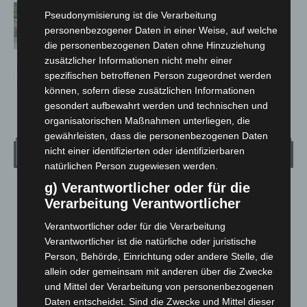
Region Hannover: 21 neue
Pseudonymisierung ist die Verarbeitung
Notfallsanitäter starten beim Roten
personenbezogener Daten in einer Weise, auf welche
Kreuz
die personenbezogenen Daten ohne Hinzuziehung
zusätzlicher Informationen nicht mehr einer
spezifischen betroffenen Person zugeordnet werden
können, sofern diese zusätzlichen Informationen
gesondert aufbewahrt werden und technischen und
organisatorischen Maßnahmen unterliegen, die
gewährleisten, dass die personenbezogenen Daten
Wetter
nicht einer identifizierten oder identifizierbaren
natürlichen Person zugewiesen werden.
g) Verantwortlicher oder für die
LANGENHAGEN
Verarbeitung Verantwortlicher
Überwiegend Bewölkt
Verantwortlicher oder für die Verarbeitung
°
19
°
C
18.9
Verantwortlicher ist die natürliche oder juristische
Person, Behörde, Einrichtung oder andere Stelle, die
°
18.8
allein oder gemeinsam mit anderen über die Zwecke
und Mittel der Verarbeitung von personenbezogenen
72%
2.3m/s
72%
Daten entscheidet. Sind die Zwecke und Mittel dieser