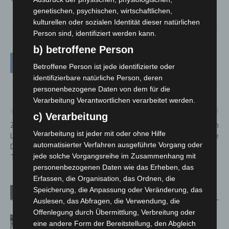
genetischen, psychischen, wirtschaftlichen,
kulturellen oder sozialen Identität dieser natürlichen
Person sind, identifiziert werden kann.
b) betroffene Person
Betroffene Person ist jede identifizierte oder
identifizierbare natürliche Person, deren
personenbezogene Daten von dem für die
Verarbeitung Verantwortlichen verarbeitet werden.
Vorheriger Artikel
Nächster Artikel
c) Verarbeitung
Zahl der Woche: 125 Liter
Feuer in Club & Musik-Bar in
Verarbeitung ist jeder mit oder ohne Hilfe
Leitungswasser nutzt jeder
der Mehlstraße
automatisierter Verfahren ausgeführte Vorgang oder
Deutsche im Durchschnitt pro
jede solche Vorgangsreihe im Zusammenhang mit
Tag
personenbezogenen Daten wie das Erheben, das
Erfassen, die Organisation, das Ordnen, die
Speicherung, die Anpassung oder Veränderung, das
Verwandte Artikel
Mehr vom Autor
Auslesen, das Abfragen, die Verwendung, die
Offenlegung durch Übermittlung, Verbreitung oder
Kunst trifft Weingenuss: Barbara-
eine andere Form der Bereitstellung, den Abgleich