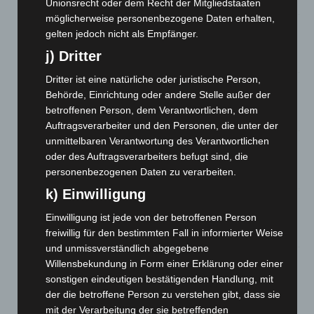
Unionsrecht oder dem Recht der Mitgliedstaaten
möglicherweise personenbezogene Daten erhalten,
Hannover: Erste Tigermücken-Population in Niedersachsen
gelten jedoch nicht als Empfänger.
entdeckt
j) Dritter
7. August 2026
Dritter ist eine natürliche oder juristische Person,
Brand im „Haus der Begegnung“ in Neuwarmbüchen schnell
Behörde, Einrichtung oder andere Stelle außer der
eingedämmt
betroffenen Person, dem Verantwortlichen, dem
6. August 2026
Auftragsverarbeiter und den Personen, die unter der
unmittelbaren Verantwortung des Verantwortlichen
Region Hannover: 21 neue Notfallsanitäter starten beim
oder des Auftragsverarbeiters befugt sind, die
Roten Kreuz
personenbezogenen Daten zu verarbeiten.
5. August 2026
k) Einwilligung
Mann läuft mit Hockeyschläger über A7 – Polizei sucht
Zeugen
Einwilligung ist jede von der betroffenen Person
5. August 2026
freiwillig für den bestimmten Fall in informierter Weise
und unmissverständlich abgegebene
Celle: Mensch stirbt bei Bagger-Unfall auf Baustelle
Willensbekundung in Form einer Erklärung oder einer
sonstigen eindeutigen bestätigenden Handlung, mit
5. August 2026
der die betroffene Person zu verstehen gibt, dass sie
mit der Verarbeitung der sie betreffenden