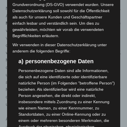
Grundverordnung (DS-GVO) verwendet wurden. Unsere
Neu auf dem Entdeckertagsfest ist die Bühne der Vielfalt.
Datenschutzerklärung soll sowohl für die Öffentlichkeit
Auf dem Georgsplatz sind Künstler*innen wie
Cathy
als auch für unsere Kunden und Geschäftspartner
Meyer
,
Erika Emerson
mit Kögi und
VEYN
zu erleben, die
einfach lesbar und verständlich sein. Um dies zu
gewährleisten, möchten wir vorab die verwendeten
vielfältig und divers sind. Präsentiert wird das Programm
Begrifflichkeiten erläutern.
von dem Netzwerk women* in music hannover (w*im),
das sich für die Sichtbarkeit, Teilhabe und Präsenz von
Wir verwenden in dieser Datenschutzerklärung unter
anderem die folgenden Begriffe:
weiblich gelesenen und nicht-binären Personen einsetzt.
Mit der Ausstellung w*im hannover faces & friends wird
a) personenbezogene Daten
durch individuelle Statements von Menschen
Personenbezogene Daten sind alle Informationen,
unterschiedlicher Geschlechtsidentitäten gezeigt, wie es
die sich auf eine identifizierte oder identifizierbare
aktuell um die Geschlechtergerechtigkeit in der
natürliche Person (im Folgenden "betroffene Person")
Musikbranche steht. w*im wurde 2019 in Kooperation mit
beziehen. Als identifizierbar wird eine natürliche
Person angesehen, die direkt oder indirekt,
der UNESCO City of Music Hannover, dem MusikZentrum
insbesondere mittels Zuordnung zu einer Kennung
und Künstlerinnen aus Hannover gegründet.
wie einem Namen, zu einer Kennnummer, zu
Standortdaten, zu einer Online-Kennung oder zu
Alle Infos zum Regionsentdeckertag auf
einem oder mehreren besonderen Merkmalen, die
www.entdeckertag.de
.
Ausdruck der physischen, physiologischen,