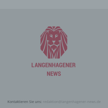
an den für die Verarbeitung Verantwortlichen übermittelt
werden, ergibt sich aus der jeweiligen Eingabemaske,
die für die Registrierung verwendet wird. Die von der
betroffenen Person eingegebenen personenbezogenen
Daten werden ausschließlich für die interne Verwendung
bei dem für die Verarbeitung Verantwortlichen und für
eigene Zwecke erhoben und gespeichert. Der für die
Verarbeitung Verantwortliche kann die Weitergabe an
einen oder mehrere Auftragsverarbeiter, beispielsweise
einen Paketdienstleister, veranlassen, der die
personenbezogenen Daten ebenfalls ausschließlich für
eine interne Verwendung, die dem für die Verarbeitung
Verantwortlichen zuzurechnen ist, nutzt.
Durch eine Registrierung auf der Internetseite des für die
Verarbeitung Verantwortlichen wird ferner die vom
Internet-Service-Provider (ISP) der betroffenen Person
vergebene IP-Adresse, das Datum sowie die Uhrzeit der
Registrierung gespeichert. Die Speicherung dieser Daten
erfolgt vor dem Hintergrund, dass nur so der Missbrauch
Kontaktieren Sie uns:
redaktion@langenhagener-news.de
unserer Dienste verhindert werden kann, und diese