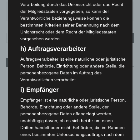
Verarbeitung durch das Unionsrecht oder das Recht
MO.
DI.
MI.
DO.
FR.
der Mitgliedstaaten vorgegeben, so kann der
27
°
24
°
26
°
30
°
32
°
Verantwortliche beziehungsweise können die
bestimmten Kriterien seiner Benennung nach dem
Unionsrecht oder dem Recht der Mitgliedstaaten
vorgesehen werden.
h) Auftragsverarbeiter
Auftragsverarbeiter ist eine natürliche oder juristische
Aktuelle Beiträge
Person, Behörde, Einrichtung oder andere Stelle, die
personenbezogene Daten im Auftrag des
Kunst trifft Weingenuss: Barbara-Susann Mehring zeigt ihre
Verantwortlichen verarbeitet.
Werke im Jacques’ Wein-Depot Isernhagen
8. August 2026
i) Empfänger
Empfänger ist eine natürliche oder juristische Person,
A2: Zweite Turbobaustelle startet zwischen Hannover-West
und Bothfeld
Behörde, Einrichtung oder andere Stelle, der
personenbezogene Daten offengelegt werden,
8. August 2026
unabhängig davon, ob es sich bei ihr um einen
Niedersachsen: Feuerwehrkräfte kehren nach
Dritten handelt oder nicht. Behörden, die im Rahmen
Waldbrandeinsatz aus Spanien zurück
eines bestimmten Untersuchungsauftrags nach dem
7. August 2026