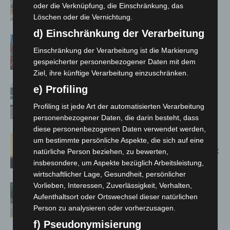
Susann Mehring zeigt ihre Werke im
oder die Verknüpfung, die Einschränkung, das
Jacques’ Wein-Depot Isernhagen
Löschen oder die Vernichtung.
d) Einschränkung der Verarbeitung
A2: Zweite Turbobaustelle startet
Einschränkung der Verarbeitung ist die Markierung
zwischen Hannover-West und
gespeicherter personenbezogener Daten mit dem
Bothfeld
Ziel, ihre künftige Verarbeitung einzuschränken.
e) Profiling
Niedersachsen: Feuerwehrkräfte
kehren nach Waldbrandeinsatz aus
Profiling ist jede Art der automatisierten Verarbeitung
Spanien zurück
personenbezogener Daten, die darin besteht, dass
diese personenbezogenen Daten verwendet werden,
Hannover: Erste Tigermücken-
um bestimmte persönliche Aspekte, die sich auf eine
Population in Niedersachsen entdeckt
natürliche Person beziehen, zu bewerten,
insbesondere, um Aspekte bezüglich Arbeitsleistung,
wirtschaftlicher Lage, Gesundheit, persönlicher
Vorlieben, Interessen, Zuverlässigkeit, Verhalten,
Brand im „Haus der Begegnung“ in
Aufenthaltsort oder Ortswechsel dieser natürlichen
Neuwarmbüchen schnell eingedämmt
Person zu analysieren oder vorherzusagen.
f) Pseudonymisierung