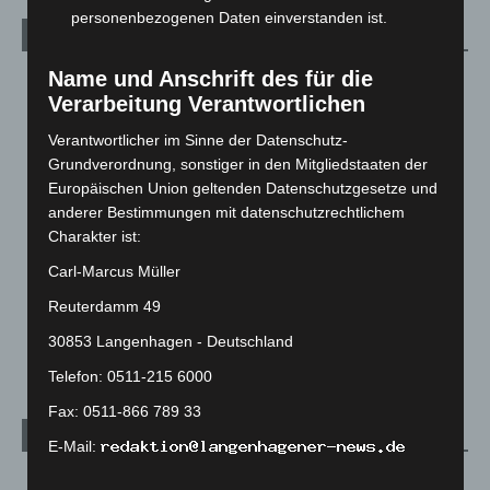
personenbezogenen Daten einverstanden ist.
Kategorien
Name und Anschrift des für die
Blaulicht
2.799
Verarbeitung Verantwortlichen
Corona-News
712
Verantwortlicher im Sinne der Datenschutz-
Hannover und Region
5.039
Grundverordnung, sonstiger in den Mitgliedstaaten der
Langenhagen und Ortsteile
3.252
Europäischen Union geltenden Datenschutzgesetze und
Leserbriefe
1
anderer Bestimmungen mit datenschutzrechtlichem
Charakter ist:
Menschen
2
Carl-Marcus Müller
Über uns
1
Reuterdamm 49
Veranstaltungen
1.888
30853 Langenhagen - Deutschland
Welt
1.271
Telefon: 0511-215 6000
Fax: 0511-866 789 33
Archiv
E-Mail:
August 2026
(14)