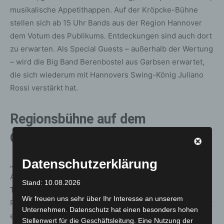
musikalische Appetithappen. Auf der Kröpcke-Bühne
stellen sich ab 15 Uhr Bands aus der Region Hannover
dem Votum des Publikums. Entdeckungen sind auch dort
zu erwarten. Als Special Guests – außerhalb der Wertung
– wird die Big Band Berenbostel aus Garbsen erwartet,
die sich wiederum mit Hannovers Swing-König Juliano
Rossi verstärkt hat.
Regionsbühne auf dem
Opernplatz
Datenschutzerklärung
„Local Heroes Live“ heißt es am Regionsentdeckertag:
Auf dem Opernplatz eröffnen am Vormittag
Egon und die
Stand: 10.08.2026
Treckerfahrer
(11.15 Uhr) mit frechem und kindgerechten
Wir freuen uns sehr über Ihr Interesse an unserem
Punkrock. Danach erobern
Stageperform
(12.45 Uhr) mit
Unternehmen. Datenschutz hat einen besonders hohen
einem mitreißenden Show-Feuerwerk die Bühne, bevor
Stellenwert für die Geschäftsleitung. Eine Nutzung der