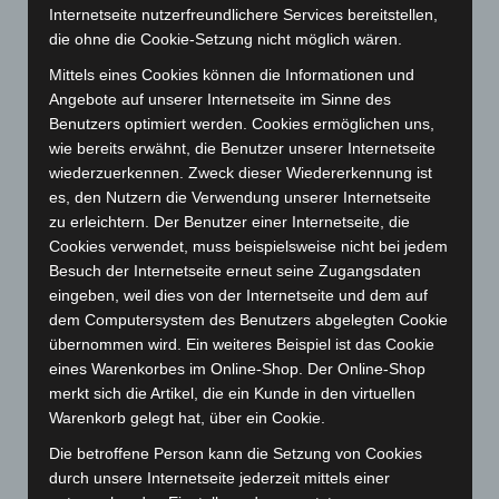
Internetseite nutzerfreundlichere Services bereitstellen,
April 2025
(88)
die ohne die Cookie-Setzung nicht möglich wären.
März 2025
(111)
Mittels eines Cookies können die Informationen und
Februar 2025
(96)
Angebote auf unserer Internetseite im Sinne des
Benutzers optimiert werden. Cookies ermöglichen uns,
Januar 2025
(88)
wie bereits erwähnt, die Benutzer unserer Internetseite
Dezember 2024
(89)
wiederzuerkennen. Zweck dieser Wiedererkennung ist
November 2024
(94)
es, den Nutzern die Verwendung unserer Internetseite
zu erleichtern. Der Benutzer einer Internetseite, die
Oktober 2024
(93)
Cookies verwendet, muss beispielsweise nicht bei jedem
September 2024
(112)
Besuch der Internetseite erneut seine Zugangsdaten
August 2024
(107)
eingeben, weil dies von der Internetseite und dem auf
dem Computersystem des Benutzers abgelegten Cookie
Juli 2024
(89)
übernommen wird. Ein weiteres Beispiel ist das Cookie
Juni 2024
(107)
eines Warenkorbes im Online-Shop. Der Online-Shop
merkt sich die Artikel, die ein Kunde in den virtuellen
Mai 2024
(149)
Warenkorb gelegt hat, über ein Cookie.
April 2024
(102)
Die betroffene Person kann die Setzung von Cookies
März 2024
(103)
durch unsere Internetseite jederzeit mittels einer
Februar 2024
(103)