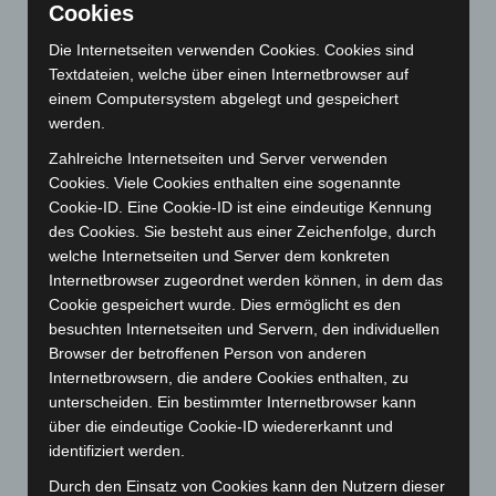
Cookies
Juli 2026
(73)
Die Internetseiten verwenden Cookies. Cookies sind
Juni 2026
(139)
Textdateien, welche über einen Internetbrowser auf
Mai 2026
(99)
einem Computersystem abgelegt und gespeichert
werden.
April 2026
(99)
März 2026
(115)
Zahlreiche Internetseiten und Server verwenden
Cookies. Viele Cookies enthalten eine sogenannte
Februar 2026
(109)
Cookie-ID. Eine Cookie-ID ist eine eindeutige Kennung
Januar 2026
(122)
des Cookies. Sie besteht aus einer Zeichenfolge, durch
welche Internetseiten und Server dem konkreten
Dezember 2025
(103)
Internetbrowser zugeordnet werden können, in dem das
November 2025
(114)
Cookie gespeichert wurde. Dies ermöglicht es den
Oktober 2025
(112)
besuchten Internetseiten und Servern, den individuellen
Browser der betroffenen Person von anderen
September 2025
(93)
Internetbrowsern, die andere Cookies enthalten, zu
August 2025
(90)
unterscheiden. Ein bestimmter Internetbrowser kann
Juli 2025
(90)
über die eindeutige Cookie-ID wiedererkannt und
identifiziert werden.
Juni 2025
(103)
Durch den Einsatz von Cookies kann den Nutzern dieser
Mai 2025
(112)