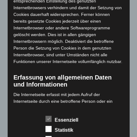
entsprechenden Einstellung des genutzten
Internetbrowsers verhindern und damit der Setzung von
Januar 2024
(111)
Cookies dauerhaft widersprechen. Ferner können
Dezember 2023
(130)
bereits gesetzte Cookies jederzeit über einen
November 2023
(130)
Internetbrowser oder andere Softwareprogramme
gelöscht werden. Dies ist in allen gängigen
Oktober 2023
(114)
Internetbrowsern möglich. Deaktiviert die betroffene
September 2023
(133)
Person die Setzung von Cookies in dem genutzten
August 2023
(134)
Internetbrowser, sind unter Umständen nicht alle
Funktionen unserer Internetseite vollumfänglich nutzbar.
Juli 2023
(118)
Juni 2023
(142)
Erfassung von allgemeinen Daten
Mai 2023
(139)
und Informationen
April 2023
(155)
Die Internetseite erfasst mit jedem Aufruf der
März 2023
(174)
Internetseite durch eine betroffene Person oder ein
automatisiertes System eine Reihe von allgemeinen
Februar 2023
(154)
Daten und Informationen. Diese allgemeinen Daten und
Januar 2023
(140)
Essenziell
Informationen werden in den Logfiles des Servers
Dezember 2022
(130)
gespeichert. Erfasst werden können die (1) verwendeten
Statistik
Browsertypen und Versionen, (2) das vom zugreifenden
November 2022
(167)