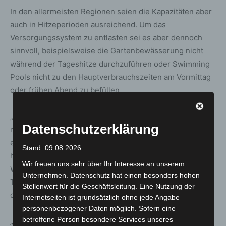
In den allermeisten Regionen seien die Kapazitäten aber
auch in Hitzeperioden ausreichend. Um das
Versorgungssystem zu entlasten sei es aber dennoch
sinnvoll, beispielsweise die Gartenbewässerung nicht
während der Tageshitze durchzuführen oder Swimming
Pools nicht zu den Hauptverbrauchszeiten am Vormittag
oder frühen Abend zu befüllen.
„Der Klimawandel schreitet voran und seine Folgen
Datenschutzerklärung
machen sich immer deutlicher bemerkbar. Dies ist auch
eine Herausforderung für die Wasserversorgung. Zwar
Stand: 09.08.2026
haben wir in Deutschland grundsätzlich ausreichend
Wir freuen uns sehr über Ihr Interesse an unserem
Wasserressourcen, um den menschlichen Bedarf mit
Unternehmen. Datenschutz hat einen besonders hohen
Trinkwasser zu decken, aber wir müssen uns besser an
Stellenwert für die Geschäftsleitung. Eine Nutzung der
die Folgen des Klimawandels anpassen“, sagt Weyand.
Internetseiten ist grundsätzlich ohne jede Angabe
personenbezogener Daten möglich. Sofern eine
betroffene Person besondere Services unseres
„Um die Trinkwasserversorgung auch in Zukunft