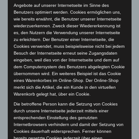
Juni 2024
(107)
Angebote auf unserer Internetseite im Sinne des
Mai 2024
(149)
Benutzers optimiert werden. Cookies ermöglichen uns,
wie bereits erwähnt, die Benutzer unserer Internetseite
April 2024
(102)
wiederzuerkennen. Zweck dieser Wiedererkennung ist
März 2024
(103)
es, den Nutzern die Verwendung unserer Internetseite
Februar 2024
(103)
zu erleichtern. Der Benutzer einer Internetseite, die
Cookies verwendet, muss beispielsweise nicht bei jedem
Januar 2024
(111)
Besuch der Internetseite erneut seine Zugangsdaten
Dezember 2023
(130)
eingeben, weil dies von der Internetseite und dem auf
November 2023
(130)
dem Computersystem des Benutzers abgelegten Cookie
übernommen wird. Ein weiteres Beispiel ist das Cookie
Oktober 2023
(114)
eines Warenkorbes im Online-Shop. Der Online-Shop
September 2023
(133)
merkt sich die Artikel, die ein Kunde in den virtuellen
Warenkorb gelegt hat, über ein Cookie.
August 2023
(134)
Juli 2023
(118)
Die betroffene Person kann die Setzung von Cookies
durch unsere Internetseite jederzeit mittels einer
Juni 2023
(142)
entsprechenden Einstellung des genutzten
Mai 2023
(139)
Internetbrowsers verhindern und damit der Setzung von
Cookies dauerhaft widersprechen. Ferner können
April 2023
(155)
bereits gesetzte Cookies jederzeit über einen