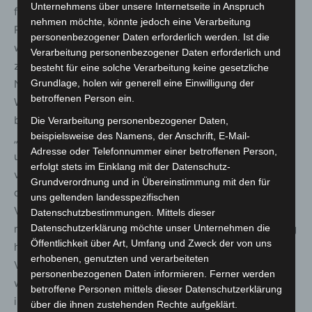
Unternehmens über unsere Internetseite in Anspruch
flächendeckend zu gewährleisten, muss in einigen
nehmen möchte, könnte jedoch eine Verarbeitung
Regionen die Infrastruktur gestärkt und ausgebaut
personenbezogener Daten erforderlich werden. Ist die
werden. Hierzu investieren die Trinkwasserversorger
Verarbeitung personenbezogener Daten erforderlich und
zum Beispiel in neue Leitungssysteme, den Aus- bzw.
besteht für eine solche Verarbeitung keine gesetzliche
Grundlage, holen wir generell eine Einwilligung der
Neubau von Talsperren, die Ausweisung von
betroffenen Person ein.
Wasserschutzgebieten und neue Wasserwerke.“ Aber es
brauchte auch Unterstützung von Seiten der Politik:
Die Verarbeitung personenbezogener Daten,
beispielsweise des Namens, der Anschrift, E-Mail-
„Genehmigungsverfahren insbesondere für Fernwasser-
Adresse oder Telefonnummer einer betroffenen Person,
und lokale Anbindungsleitungen müssen dringend
erfolgt stets im Einklang mit der Datenschutz-
vereinfacht und beschleunigt werden. Bei der Nutzung
Grundverordnung und in Übereinstimmung mit den für
der Trinkwasserressourcen in Deutschland muss die
uns geltenden landesspezifischen
Versorgung der Bevölkerung mit Trinkwasser für den
Datenschutzbestimmungen. Mittels dieser
Datenschutzerklärung möchte unser Unternehmen die
menschlichen Gebrauch bzw. die Hygiene immer Vorrang
Öffentlichkeit über Art, Umfang und Zweck der von uns
haben. Die Wasserversorger haben die Pflicht zur
erhobenen, genutzten und verarbeiteten
Versorgung der Bevölkerung und damit einen
personenbezogenen Daten informieren. Ferner werden
wesentlichen Auftrag der Daseinsvorsorge. Sie muss
betroffene Personen mittels dieser Datenschutzerklärung
immer an erster Stelle stehen.“
über die ihnen zustehenden Rechte aufgeklärt.