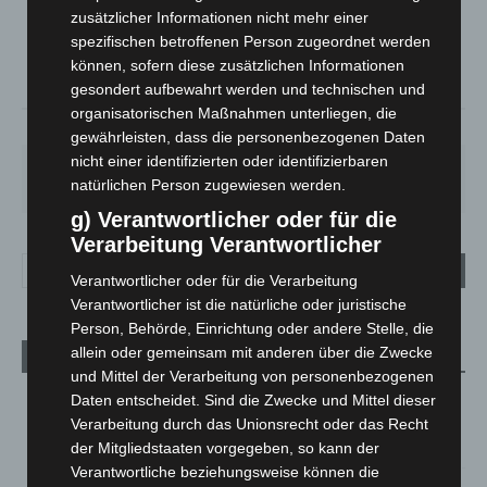
zusätzlicher Informationen nicht mehr einer
°
32.2
°
C
30.9
spezifischen betroffenen Person zugeordnet werden
können, sofern diese zusätzlichen Informationen
°
29.9
gesondert aufbewahrt werden und technischen und
organisatorischen Maßnahmen unterliegen, die
21%
2.7m/s
100%
gewährleisten, dass die personenbezogenen Daten
nicht einer identifizierten oder identifizierbaren
SO.
MO.
DI.
MI.
DO.
natürlichen Person zugewiesen werden.
33
°
27
°
23
°
27
°
30
°
g) Verantwortlicher oder für die
Verarbeitung Verantwortlicher
Verantwortlicher oder für die Verarbeitung
Verantwortlicher ist die natürliche oder juristische
Person, Behörde, Einrichtung oder andere Stelle, die
allein oder gemeinsam mit anderen über die Zwecke
Aktuelle Beiträge
und Mittel der Verarbeitung von personenbezogenen
Kunst trifft Weingenuss: Barbara-Susann Mehring zeigt ihre
Daten entscheidet. Sind die Zwecke und Mittel dieser
Werke im Jacques’ Wein-Depot Isernhagen
Verarbeitung durch das Unionsrecht oder das Recht
8. August 2026
der Mitgliedstaaten vorgegeben, so kann der
Verantwortliche beziehungsweise können die