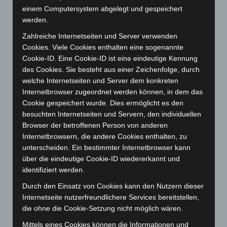
September 2025
(93)
einem Computersystem abgelegt und gespeichert
August 2025
(90)
werden.
Juli 2025
(90)
Zahlreiche Internetseiten und Server verwenden
Juni 2025
(103)
Cookies. Viele Cookies enthalten eine sogenannte
Cookie-ID. Eine Cookie-ID ist eine eindeutige Kennung
Mai 2025
(112)
des Cookies. Sie besteht aus einer Zeichenfolge, durch
April 2025
(88)
welche Internetseiten und Server dem konkreten
Internetbrowser zugeordnet werden können, in dem das
März 2025
(111)
Cookie gespeichert wurde. Dies ermöglicht es den
Februar 2025
(96)
besuchten Internetseiten und Servern, den individuellen
Januar 2025
(88)
Browser der betroffenen Person von anderen
Internetbrowsern, die andere Cookies enthalten, zu
Dezember 2024
(89)
unterscheiden. Ein bestimmter Internetbrowser kann
November 2024
(94)
über die eindeutige Cookie-ID wiedererkannt und
Oktober 2024
(93)
identifiziert werden.
September 2024
(112)
Durch den Einsatz von Cookies kann den Nutzern dieser
Internetseite nutzerfreundlichere Services bereitstellen,
August 2024
(107)
die ohne die Cookie-Setzung nicht möglich wären.
Juli 2024
(89)
Mittels eines Cookies können die Informationen und