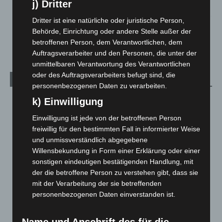
j) Dritter
5. August 2026
Dritter ist eine natürliche oder juristische Person,
Celle: Mensch stirbt bei Bagger-Unfall auf Baustelle
Behörde, Einrichtung oder andere Stelle außer der
5. August 2026
betroffenen Person, dem Verantwortlichen, dem
Auftragsverarbeiter und den Personen, die unter der
unmittelbaren Verantwortung des Verantwortlichen
oder des Auftragsverarbeiters befugt sind, die
Kategorien
personenbezogenen Daten zu verarbeiten.
k) Einwilligung
Blaulicht
2.799
Corona-News
712
Einwilligung ist jede von der betroffenen Person
freiwillig für den bestimmten Fall in informierter Weise
Hannover und Region
5.039
und unmissverständlich abgegebene
Langenhagen und Ortsteile
3.252
Willensbekundung in Form einer Erklärung oder einer
Leserbriefe
1
sonstigen eindeutigen bestätigenden Handlung, mit
der die betroffene Person zu verstehen gibt, dass sie
Menschen
2
mit der Verarbeitung der sie betreffenden
Über uns
1
personenbezogenen Daten einverstanden ist.
Veranstaltungen
1.888
Welt
1.271