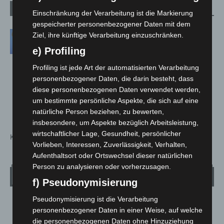
1 Kommentar
Einschränkung der Verarbeitung ist die Markierung
gespeicherter personenbezogener Daten mit dem
Stephan
Ziel, ihre künftige Verarbeitung einzuschränken.
30. Juli 2023 Beim 21:53
e) Profiling
Interessanter Beitrag.
Nicht nur Wasser einsparen ist wichtig,
Profiling ist jede Art der automatisierten Verarbeitung
personenbezogener Daten, die darin besteht, dass
sondern auch das Timing des Verbrauchs.
diese personenbezogenen Daten verwendet werden,
Das macht nachdenklich darüber, was man
um bestimmte persönliche Aspekte, die sich auf eine
selbst in dieser Hinsicht besser machen kann.
natürliche Person beziehen, zu bewerten,
insbesondere, um Aspekte bezüglich Arbeitsleistung,
wirtschaftlicher Lage, Gesundheit, persönlicher
Kommentarfunktion ist geschlossen.
Vorlieben, Interessen, Zuverlässigkeit, Verhalten,
Aufenthaltsort oder Ortswechsel dieser natürlichen
Person zu analysieren oder vorherzusagen.
Wetter
f) Pseudonymisierung
Pseudonymisierung ist die Verarbeitung
LANGENHAGEN
personenbezogener Daten in einer Weise, auf welche
Bedeckt
die personenbezogenen Daten ohne Hinzuziehung