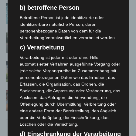
Anklage nach Abschaltung von
b) betroffene Person
„Archetyp Market“ erhoben
Betroffene Person ist jede identifizierte oder
identifizierbare natürliche Person, deren
personenbezogene Daten von dem für die
Hannover: Polizei stoppt 166
Verarbeitung Verantwortlichen verarbeitet werden.
Trunkenheitsfahrten bei
c) Verarbeitung
Großkontrolle
Verarbeitung ist jeder mit oder ohne Hilfe
Schwarz Digits und Zscaler starten
automatisierter Verfahren ausgeführte Vorgang oder
jede solche Vorgangsreihe im Zusammenhang mit
souveräne Cloud-Sicherheitsplattform
personenbezogenen Daten wie das Erheben, das
für Europa
Erfassen, die Organisation, das Ordnen, die
Speicherung, die Anpassung oder Veränderung, das
Warn-App: Jeder Zweite weiß nach
Auslesen, das Abfragen, die Verwendung, die
Handy-Warnung nicht, was zu tun ist
Offenlegung durch Übermittlung, Verbreitung oder
eine andere Form der Bereitstellung, den Abgleich
oder die Verknüpfung, die Einschränkung, das
Löschen oder die Vernichtung.
d) Einschränkung der Verarbeitung