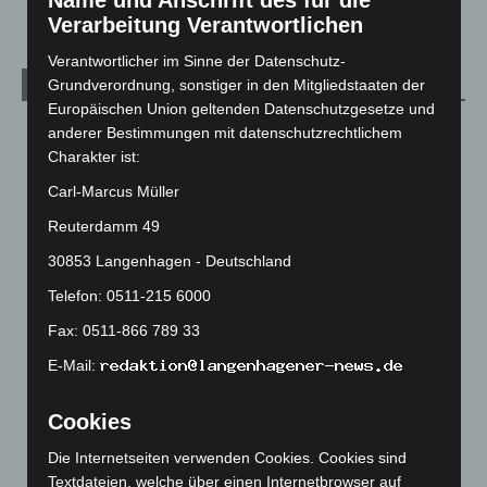
Name und Anschrift des für die
Verarbeitung Verantwortlichen
Verantwortlicher im Sinne der Datenschutz-
Grundverordnung, sonstiger in den Mitgliedstaaten der
Archiv
Europäischen Union geltenden Datenschutzgesetze und
August 2026
(14)
anderer Bestimmungen mit datenschutzrechtlichem
Charakter ist:
Juli 2026
(73)
Carl-Marcus Müller
Juni 2026
(139)
Reuterdamm 49
Mai 2026
(99)
30853 Langenhagen - Deutschland
April 2026
(99)
März 2026
(115)
Telefon: 0511-215 6000
Februar 2026
(109)
Fax: 0511-866 789 33
Januar 2026
(122)
E-Mail:
Dezember 2025
(103)
Cookies
November 2025
(114)
Oktober 2025
(112)
Die Internetseiten verwenden Cookies. Cookies sind
Textdateien, welche über einen Internetbrowser auf