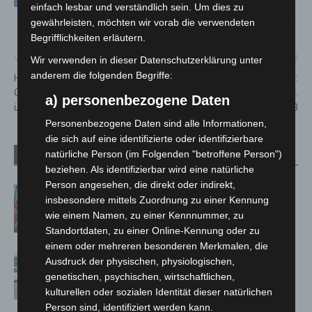
einfach lesbar und verständlich sein. Um dies zu
gewährleisten, möchten wir vorab die verwendeten
Begrifflichkeiten erläutern.
Vorheriger Artikel
Nächster Artikel
Wir verwenden in dieser Datenschutzerklärung unter
anderem die folgenden Begriffe:
HCC hat Gastronomie im
Regionsentdeckertag 2023:
Congress Hotel am Stadtpark
Nulltarif am Sonntag, 10.
a) personenbezogene Daten
übernommen
September 2023
Personenbezogene Daten sind alle Informationen,
die sich auf eine identifizierte oder identifizierbare
natürliche Person (im Folgenden "betroffene Person")
Verwandte Artikel
Mehr vom Autor
beziehen. Als identifizierbar wird eine natürliche
Person angesehen, die direkt oder indirekt,
A2: Zweite Turbobaustelle startet
insbesondere mittels Zuordnung zu einer Kennung
zwischen Hannover-West und
wie einem Namen, zu einer Kennnummer, zu
Bothfeld
Standortdaten, zu einer Online-Kennung oder zu
einem oder mehreren besonderen Merkmalen, die
Niedersachsen: Feuerwehrkräfte
Ausdruck der physischen, physiologischen,
kehren nach Waldbrandeinsatz aus
genetischen, psychischen, wirtschaftlichen,
Spanien zurück
kulturellen oder sozialen Identität dieser natürlichen
Person sind, identifiziert werden kann.