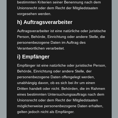
A2: Zweite Turbobaustelle startet zwischen Hannover-West
bestimmten Kriterien seiner Benennung nach dem
und Bothfeld
Unionsrecht oder dem Recht der Mitgliedstaaten
8. August 2026
vorgesehen werden.
h) Auftragsverarbeiter
Niedersachsen: Feuerwehrkräfte kehren nach
Waldbrandeinsatz aus Spanien zurück
Auftragsverarbeiter ist eine natürliche oder juristische
7. August 2026
Person, Behörde, Einrichtung oder andere Stelle, die
personenbezogene Daten im Auftrag des
Hannover: Erste Tigermücken-Population in Niedersachsen
Verantwortlichen verarbeitet.
entdeckt
7. August 2026
i) Empfänger
Empfänger ist eine natürliche oder juristische Person,
Brand im „Haus der Begegnung“ in Neuwarmbüchen schnell
Behörde, Einrichtung oder andere Stelle, der
eingedämmt
personenbezogene Daten offengelegt werden,
6. August 2026
unabhängig davon, ob es sich bei ihr um einen
Region Hannover: 21 neue Notfallsanitäter starten beim
Dritten handelt oder nicht. Behörden, die im Rahmen
Roten Kreuz
eines bestimmten Untersuchungsauftrags nach dem
5. August 2026
Unionsrecht oder dem Recht der Mitgliedstaaten
möglicherweise personenbezogene Daten erhalten,
Mann läuft mit Hockeyschläger über A7 – Polizei sucht
gelten jedoch nicht als Empfänger.
Zeugen