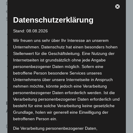
Die Einschulung der Erstklässlerinnen und Erstklässler
erfolgt wie gewohnt am Sonnabend nach dem ersten
Datenschutzerklärung
Schultag eines neuen Schuljahres und zwar
Stand: 08.08.2026
im Schuljahr 2024/2025 am 10.8.2024,
Wir freuen uns sehr über Ihr Interesse an unserem
im Schuljahr 2025/2026 am 16.8.2025,
Unternehmen. Datenschutz hat einen besonders hohen
Stellenwert für die Geschäftsleitung. Eine Nutzung der
im Schuljahr 2026/2027 am 15.8.2026,
Internetseiten ist grundsätzlich ohne jede Angabe
im Schuljahr 2027/2028 am 21.8.2027,
personenbezogener Daten möglich. Sofern eine
betroffene Person besondere Services unseres
im Schuljahr 2028/2029 am 2.9.2028,
Unternehmens über unsere Internetseite in Anspruch
nehmen möchte, könnte jedoch eine Verarbeitung
im Schuljahr 2029/2030 am 1.9.2029.
personenbezogener Daten erforderlich werden. Ist die
Verarbeitung personenbezogener Daten erforderlich und
Eine tabellarische Ferienübersicht finden Sie im
besteht für eine solche Verarbeitung keine gesetzliche
Anhang.
Grundlage, holen wir generell eine Einwilligung der
betroffenen Person ein.
Den Erlass und weitere Informationen zur
Die Verarbeitung personenbezogener Daten,