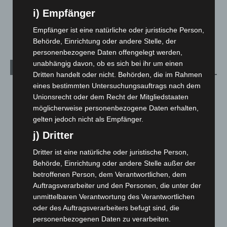
Veranstaltungen
1.888
i) Empfänger
Welt
1.271
Empfänger ist eine natürliche oder juristische Person,
Behörde, Einrichtung oder andere Stelle, der
personenbezogene Daten offengelegt werden,
unabhängig davon, ob es sich bei ihr um einen
Archiv
Dritten handelt oder nicht. Behörden, die im Rahmen
eines bestimmten Untersuchungsauftrags nach dem
August 2026
(14)
Unionsrecht oder dem Recht der Mitgliedstaaten
Juli 2026
(73)
möglicherweise personenbezogene Daten erhalten,
gelten jedoch nicht als Empfänger.
Juni 2026
(139)
j) Dritter
Mai 2026
(99)
April 2026
(99)
Dritter ist eine natürliche oder juristische Person,
Behörde, Einrichtung oder andere Stelle außer der
März 2026
(115)
betroffenen Person, dem Verantwortlichen, dem
Februar 2026
(109)
Auftragsverarbeiter und den Personen, die unter der
Januar 2026
(122)
unmittelbaren Verantwortung des Verantwortlichen
oder des Auftragsverarbeiters befugt sind, die
Dezember 2025
(103)
personenbezogenen Daten zu verarbeiten.
November 2025
(114)