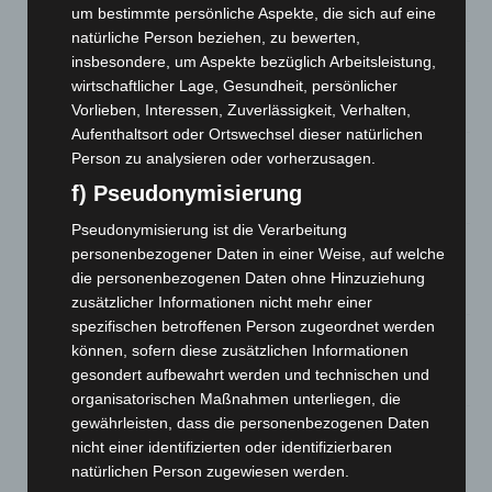
um bestimmte persönliche Aspekte, die sich auf eine
8. August 2026
natürliche Person beziehen, zu bewerten,
insbesondere, um Aspekte bezüglich Arbeitsleistung,
A2: Zweite Turbobaustelle startet zwischen Hannover-West
und Bothfeld
wirtschaftlicher Lage, Gesundheit, persönlicher
Vorlieben, Interessen, Zuverlässigkeit, Verhalten,
8. August 2026
Aufenthaltsort oder Ortswechsel dieser natürlichen
Niedersachsen: Feuerwehrkräfte kehren nach
Person zu analysieren oder vorherzusagen.
Waldbrandeinsatz aus Spanien zurück
f) Pseudonymisierung
7. August 2026
Pseudonymisierung ist die Verarbeitung
Hannover: Erste Tigermücken-Population in Niedersachsen
personenbezogener Daten in einer Weise, auf welche
entdeckt
die personenbezogenen Daten ohne Hinzuziehung
7. August 2026
zusätzlicher Informationen nicht mehr einer
spezifischen betroffenen Person zugeordnet werden
Brand im „Haus der Begegnung“ in Neuwarmbüchen schnell
können, sofern diese zusätzlichen Informationen
eingedämmt
gesondert aufbewahrt werden und technischen und
6. August 2026
organisatorischen Maßnahmen unterliegen, die
gewährleisten, dass die personenbezogenen Daten
Region Hannover: 21 neue Notfallsanitäter starten beim
nicht einer identifizierten oder identifizierbaren
Roten Kreuz
natürlichen Person zugewiesen werden.
5. August 2026