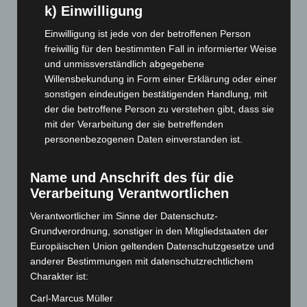
k) Einwilligung
Oktober 2025
(112)
Einwilligung ist jede von der betroffenen Person
September 2025
(93)
freiwillig für den bestimmten Fall in informierter Weise
August 2025
(90)
und unmissverständlich abgegebene
Willensbekundung in Form einer Erklärung oder einer
Juli 2025
(90)
sonstigen eindeutigen bestätigenden Handlung, mit
Juni 2025
(103)
der die betroffene Person zu verstehen gibt, dass sie
Mai 2025
(112)
mit der Verarbeitung der sie betreffenden
personenbezogenen Daten einverstanden ist.
April 2025
(88)
März 2025
(111)
Name und Anschrift des für die
Februar 2025
(96)
Verarbeitung Verantwortlichen
Januar 2025
(88)
Verantwortlicher im Sinne der Datenschutz-
Dezember 2024
(89)
Grundverordnung, sonstiger in den Mitgliedstaaten der
November 2024
(94)
Europäischen Union geltenden Datenschutzgesetze und
anderer Bestimmungen mit datenschutzrechtlichem
Oktober 2024
(93)
Charakter ist:
September 2024
(112)
Carl-Marcus Müller