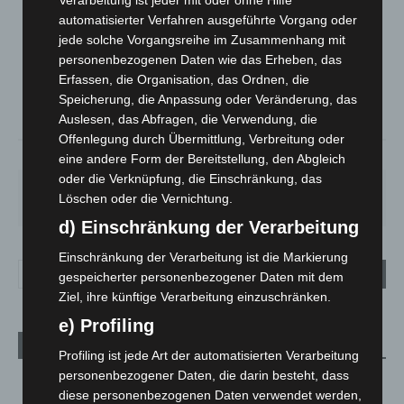
LANGENHAGEN
automatisierter Verfahren ausgeführte Vorgang oder
Klarer Himmel
jede solche Vorgangsreihe im Zusammenhang mit
personenbezogenen Daten wie das Erheben, das
°
24.4
°
C
22
Erfassen, die Organisation, das Ordnen, die
Speicherung, die Anpassung oder Veränderung, das
°
21.6
Auslesen, das Abfragen, die Verwendung, die
Offenlegung durch Übermittlung, Verbreitung oder
51%
2.2m/s
5%
eine andere Form der Bereitstellung, den Abgleich
oder die Verknüpfung, die Einschränkung, das
SA.
SO.
MO.
DI.
MI.
Löschen oder die Vernichtung.
27
°
34
°
28
°
22
°
26
°
d) Einschränkung der Verarbeitung
Einschränkung der Verarbeitung ist die Markierung
gespeicherter personenbezogener Daten mit dem
Ziel, ihre künftige Verarbeitung einzuschränken.
e) Profiling
Aktuelle Beiträge
Profiling ist jede Art der automatisierten Verarbeitung
personenbezogener Daten, die darin besteht, dass
Kunst trifft Weingenuss: Barbara-Susann Mehring zeigt ihre
diese personenbezogenen Daten verwendet werden,
Werke im Jacques’ Wein-Depot Isernhagen