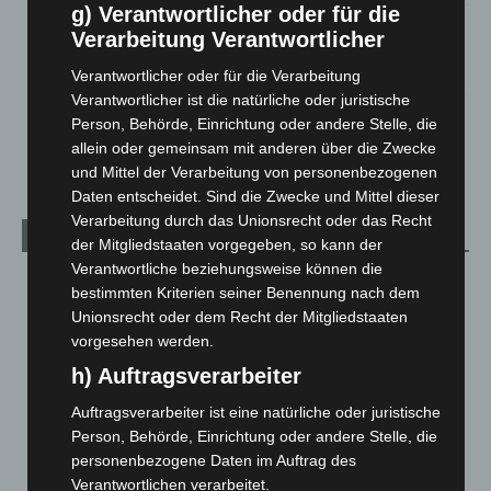
g) Verantwortlicher oder für die
Mann läuft mit Hockeyschläger über A7 – Polizei sucht
Verarbeitung Verantwortlicher
Zeugen
5. August 2026
Verantwortlicher oder für die Verarbeitung
Verantwortlicher ist die natürliche oder juristische
Celle: Mensch stirbt bei Bagger-Unfall auf Baustelle
Person, Behörde, Einrichtung oder andere Stelle, die
5. August 2026
allein oder gemeinsam mit anderen über die Zwecke
und Mittel der Verarbeitung von personenbezogenen
Daten entscheidet. Sind die Zwecke und Mittel dieser
Verarbeitung durch das Unionsrecht oder das Recht
Kategorien
der Mitgliedstaaten vorgegeben, so kann der
Verantwortliche beziehungsweise können die
Blaulicht
2.799
bestimmten Kriterien seiner Benennung nach dem
Corona-News
712
Unionsrecht oder dem Recht der Mitgliedstaaten
vorgesehen werden.
Hannover und Region
5.039
h) Auftragsverarbeiter
Langenhagen und Ortsteile
3.252
Auftragsverarbeiter ist eine natürliche oder juristische
Leserbriefe
1
Person, Behörde, Einrichtung oder andere Stelle, die
Menschen
2
personenbezogene Daten im Auftrag des
Über uns
1
Verantwortlichen verarbeitet.