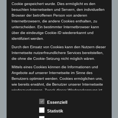
Mai 2023
(139)
Cookie gespeichert wurde. Dies ermöglicht es den
April 2023
(155)
besuchten Internetseiten und Servern, den individuellen
Browser der betroffenen Person von anderen
März 2023
(174)
Internetbrowsern, die andere Cookies enthalten, zu
Februar 2023
(154)
unterscheiden. Ein bestimmter Internetbrowser kann
Januar 2023
(140)
über die eindeutige Cookie-ID wiedererkannt und
identifiziert werden.
Dezember 2022
(130)
Durch den Einsatz von Cookies kann den Nutzern dieser
November 2022
(167)
Internetseite nutzerfreundlichere Services bereitstellen,
Oktober 2022
(166)
die ohne die Cookie-Setzung nicht möglich wären.
September 2022
(205)
Mittels eines Cookies können die Informationen und
August 2022
(166)
Angebote auf unserer Internetseite im Sinne des
Benutzers optimiert werden. Cookies ermöglichen uns,
Juli 2022
(133)
wie bereits erwähnt, die Benutzer unserer Internetseite
Juni 2022
(167)
wiederzuerkennen. Zweck dieser Wiedererkennung ist
Mai 2022
(177)
es, den Nutzern die Verwendung unserer Internetseite
zu erleichtern. Der Benutzer einer Internetseite, die
Essenziell
April 2022
(198)
Cookies verwendet, muss beispielsweise nicht bei jedem
März 2022
(221)
Statistik
Besuch der Internetseite erneut seine Zugangsdaten