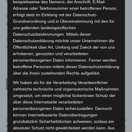
niedersächsischen Ferienordnung finden Sie
online hier
.
beispielsweise des Namens, der Anschrift, E-Mail-
Adresse oder Telefonnummer einer betroffenen Person,
erfolgt stets im Einklang mit der Datenschutz-
Über die Ferienregelung für alle Länder informiert die
Grundverordnung und in Übereinstimmung mit den für
Kultusministerkonferenz auf ihrer
Homepage hier
.
uns geltenden landesspezifischen
Datenschutzbestimmungen. Mittels dieser
Übersicht_Ferien_Schuljahr_2024_2025_bis_2029_203
Datenschutzerklärung möchte unser Unternehmen die
0
Öffentlichkeit über Art, Umfang und Zweck der von uns
erhobenen, genutzten und verarbeiteten
personenbezogenen Daten informieren. Ferner werden
betroffene Personen mittels dieser Datenschutzerklärung
über die ihnen zustehenden Rechte aufgeklärt.
Wir haben als für die Verarbeitung Verantwortlicher
zahlreiche technische und organisatorische Maßnahmen
umgesetzt, um einen möglichst lückenlosen Schutz der
über diese Internetseite verarbeiteten
personenbezogenen Daten sicherzustellen. Dennoch
Vorheriger Artikel
Nächster Artikel
können Internetbasierte Datenübertragungen
Zeugen gesucht: 83-Jährige
Hannover-List: Zwei
grundsätzlich Sicherheitslücken aufweisen, sodass ein
kippt mit ihrem
Fußgängerinnen werden
absoluter Schutz nicht gewährleistet werden kann. Aus