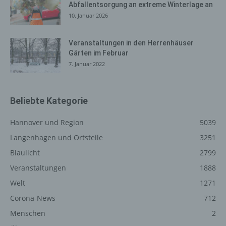
Abfallentsorgung an extreme Winterlage an
10. Januar 2026
Registrierung auf unserer
Internetseite
Veranstaltungen in den Herrenhäuser
Gärten im Februar
Die betroffene Person hat die Möglichkeit, sich auf der
7. Januar 2022
Internetseite des für die Verarbeitung Verantwortlichen
unter Angabe von personenbezogenen Daten zu
registrieren. Welche personenbezogenen Daten dabei
an den für die Verarbeitung Verantwortlichen übermittelt
Beliebte Kategorie
werden, ergibt sich aus der jeweiligen Eingabemaske,
die für die Registrierung verwendet wird. Die von der
Hannover und Region
5039
betroffenen Person eingegebenen personenbezogenen
Langenhagen und Ortsteile
3251
Daten werden ausschließlich für die interne Verwendung
Blaulicht
2799
bei dem für die Verarbeitung Verantwortlichen und für
eigene Zwecke erhoben und gespeichert. Der für die
Veranstaltungen
1888
Verarbeitung Verantwortliche kann die Weitergabe an
Welt
1271
einen oder mehrere Auftragsverarbeiter, beispielsweise
Corona-News
712
einen Paketdienstleister, veranlassen, der die
personenbezogenen Daten ebenfalls ausschließlich für
Menschen
2
eine interne Verwendung, die dem für die Verarbeitung