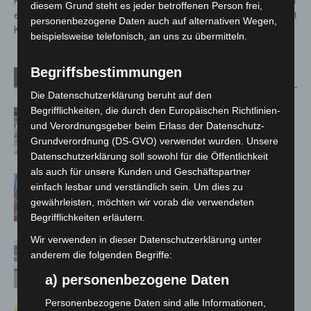
Krankenfahrstuhl um und
lebensgefährlich bzw. schwer
diesem Grund steht es jeder betroffenen Person frei,
erleidet lebensgefährliche
verletzt
personenbezogene Daten auch auf alternativen Wegen,
Kopfverletzungen
beispielsweise telefonisch, an uns zu übermitteln.
Begriffsbestimmungen
Verwandte Artikel
Mehr vom Autor
Die Datenschutzerklärung beruht auf den
Begrifflichkeiten, die durch den Europäischen Richtlinien-
Kunst trifft Weingenuss: Barbara-
und Verordnungsgeber beim Erlass der Datenschutz-
Susann Mehring zeigt ihre Werke im
Grundverordnung (DS-GVO) verwendet wurden. Unsere
Jacques’ Wein-Depot Isernhagen
Datenschutzerklärung soll sowohl für die Öffentlichkeit
als auch für unsere Kunden und Geschäftspartner
A2: Zweite Turbobaustelle startet
einfach lesbar und verständlich sein. Um dies zu
zwischen Hannover-West und
gewährleisten, möchten wir vorab die verwendeten
Bothfeld
Begrifflichkeiten erläutern.
Wir verwenden in dieser Datenschutzerklärung unter
Niedersachsen: Feuerwehrkräfte
anderem die folgenden Begriffe:
kehren nach Waldbrandeinsatz aus
a) personenbezogene Daten
Spanien zurück
Personenbezogene Daten sind alle Informationen,