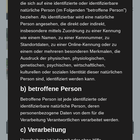
Hannover: Erste Tigermücken-
die sich auf eine identifizierte oder identifizierbare
Population in Niedersachsen entdeckt
natürliche Person (im Folgenden "betroffene Person")
beziehen. Als identifizierbar wird eine natürliche
Person angesehen, die direkt oder indirekt,
insbesondere mittels Zuordnung zu einer Kennung
Brand im „Haus der Begegnung“ in
wie einem Namen, zu einer Kennnummer, zu
Neuwarmbüchen schnell eingedämmt
Standortdaten, zu einer Online-Kennung oder zu
einem oder mehreren besonderen Merkmalen, die
Ausdruck der physischen, physiologischen,
Region Hannover: 21 neue
genetischen, psychischen, wirtschaftlichen,
Notfallsanitäter starten beim Roten
kulturellen oder sozialen Identität dieser natürlichen
Kreuz
Person sind, identifiziert werden kann.
b) betroffene Person
Betroffene Person ist jede identifizierte oder
identifizierbare natürliche Person, deren
personenbezogene Daten von dem für die
Verarbeitung Verantwortlichen verarbeitet werden.
Wetter
c) Verarbeitung
Verarbeitung ist jeder mit oder ohne Hilfe