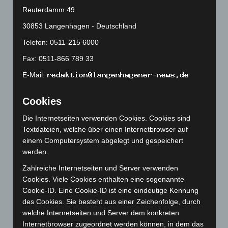
August 2024
(107)
Reuterdamm 49
Juli 2024
(89)
30853 Langenhagen - Deutschland
Juni 2024
(107)
Telefon: 0511-215 6000
Mai 2024
(149)
Fax: 0511-866 789 33
April 2024
(102)
E-Mail:
März 2024
(103)
Februar 2024
(103)
Cookies
Januar 2024
(111)
Die Internetseiten verwenden Cookies. Cookies sind
Dezember 2023
(130)
Textdateien, welche über einen Internetbrowser auf
November 2023
(130)
einem Computersystem abgelegt und gespeichert
werden.
Oktober 2023
(114)
September 2023
(133)
Zahlreiche Internetseiten und Server verwenden
Cookies. Viele Cookies enthalten eine sogenannte
August 2023
(134)
Cookie-ID. Eine Cookie-ID ist eine eindeutige Kennung
Juli 2023
(118)
des Cookies. Sie besteht aus einer Zeichenfolge, durch
welche Internetseiten und Server dem konkreten
Juni 2023
(142)
Internetbrowser zugeordnet werden können, in dem das