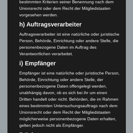
Februar 2025
(96)
bestimmten Kriterien seiner Benennung nach dem
Unionsrecht oder dem Recht der Mitgliedstaaten
Januar 2025
(88)
vorgesehen werden.
Dezember 2024
(89)
h) Auftragsverarbeiter
November 2024
(94)
Auftragsverarbeiter ist eine natürliche oder juristische
Oktober 2024
(93)
Person, Behörde, Einrichtung oder andere Stelle, die
September 2024
(112)
personenbezogene Daten im Auftrag des
Verantwortlichen verarbeitet.
August 2024
(107)
i) Empfänger
Juli 2024
(89)
Juni 2024
(107)
Empfänger ist eine natürliche oder juristische Person,
Behörde, Einrichtung oder andere Stelle, der
Mai 2024
(149)
personenbezogene Daten offengelegt werden,
April 2024
(102)
unabhängig davon, ob es sich bei ihr um einen
März 2024
(103)
Dritten handelt oder nicht. Behörden, die im Rahmen
eines bestimmten Untersuchungsauftrags nach dem
Februar 2024
(103)
Unionsrecht oder dem Recht der Mitgliedstaaten
Januar 2024
(111)
möglicherweise personenbezogene Daten erhalten,
gelten jedoch nicht als Empfänger.
Dezember 2023
(130)