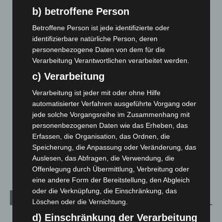
7. August 2026
b) betroffene Person
Brand im „Haus der Begegnung“ in Neuwarmbüchen schnell
Betroffene Person ist jede identifizierte oder
eingedämmt
identifizierbare natürliche Person, deren
6. August 2026
personenbezogene Daten von dem für die
Verarbeitung Verantwortlichen verarbeitet werden.
Region Hannover: 21 neue Notfallsanitäter starten beim
Roten Kreuz
c) Verarbeitung
5. August 2026
Verarbeitung ist jeder mit oder ohne Hilfe
Mann läuft mit Hockeyschläger über A7 – Polizei sucht
automatisierter Verfahren ausgeführte Vorgang oder
Zeugen
jede solche Vorgangsreihe im Zusammenhang mit
5. August 2026
personenbezogenen Daten wie das Erheben, das
Erfassen, die Organisation, das Ordnen, die
Celle: Mensch stirbt bei Bagger-Unfall auf Baustelle
Speicherung, die Anpassung oder Veränderung, das
5. August 2026
Auslesen, das Abfragen, die Verwendung, die
Offenlegung durch Übermittlung, Verbreitung oder
eine andere Form der Bereitstellung, den Abgleich
oder die Verknüpfung, die Einschränkung, das
Kategorien
Löschen oder die Vernichtung.
d) Einschränkung der Verarbeitung
Blaulicht
2.799