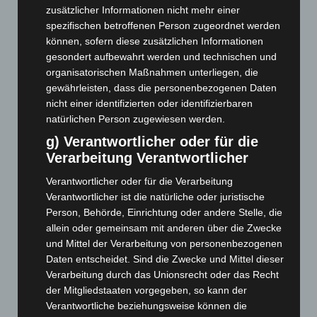
Mai 2026
(99)
zusätzlicher Informationen nicht mehr einer
April 2026
(99)
spezifischen betroffenen Person zugeordnet werden
können, sofern diese zusätzlichen Informationen
März 2026
(115)
gesondert aufbewahrt werden und technischen und
Februar 2026
(109)
organisatorischen Maßnahmen unterliegen, die
Januar 2026
(122)
gewährleisten, dass die personenbezogenen Daten
nicht einer identifizierten oder identifizierbaren
Dezember 2025
(103)
natürlichen Person zugewiesen werden.
November 2025
(114)
g) Verantwortlicher oder für die
Oktober 2025
(112)
Verarbeitung Verantwortlicher
September 2025
(93)
Verantwortlicher oder für die Verarbeitung
August 2025
(90)
Verantwortlicher ist die natürliche oder juristische
Person, Behörde, Einrichtung oder andere Stelle, die
Juli 2025
(90)
allein oder gemeinsam mit anderen über die Zwecke
Juni 2025
(103)
und Mittel der Verarbeitung von personenbezogenen
Mai 2025
(112)
Daten entscheidet. Sind die Zwecke und Mittel dieser
Verarbeitung durch das Unionsrecht oder das Recht
April 2025
(88)
der Mitgliedstaaten vorgegeben, so kann der
März 2025
(111)
Verantwortliche beziehungsweise können die