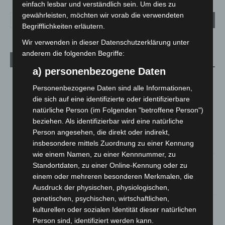
einfach lesbar und verständlich sein. Um dies zu
gewährleisten, möchten wir vorab die verwendeten
Begrifflichkeiten erläutern.
Wir verwenden in dieser Datenschutzerklärung unter
anderem die folgenden Begriffe:
Aktuelle Beiträge
a) personenbezogene Daten
Kunst trifft Weingenuss: Barbara-Susann Mehring zeigt ihre
Personenbezogene Daten sind alle Informationen,
Werke im Jacques’ Wein-Depot Isernhagen
die sich auf eine identifizierte oder identifizierbare
8. August 2026
natürliche Person (im Folgenden "betroffene Person")
A2: Zweite Turbobaustelle startet zwischen Hannover-West
beziehen. Als identifizierbar wird eine natürliche
und Bothfeld
Person angesehen, die direkt oder indirekt,
8. August 2026
insbesondere mittels Zuordnung zu einer Kennung
wie einem Namen, zu einer Kennnummer, zu
Niedersachsen: Feuerwehrkräfte kehren nach
Standortdaten, zu einer Online-Kennung oder zu
Waldbrandeinsatz aus Spanien zurück
einem oder mehreren besonderen Merkmalen, die
7. August 2026
Ausdruck der physischen, physiologischen,
genetischen, psychischen, wirtschaftlichen,
Hannover: Erste Tigermücken-Population in Niedersachsen
kulturellen oder sozialen Identität dieser natürlichen
entdeckt
Person sind, identifiziert werden kann.