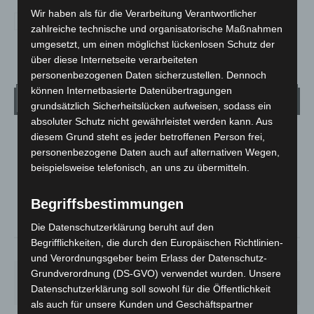
Wir haben als für die Verarbeitung Verantwortlicher
zahlreiche technische und organisatorische Maßnahmen
umgesetzt, um einen möglichst lückenlosen Schutz der
über diese Internetseite verarbeiteten
personenbezogenen Daten sicherzustellen. Dennoch
können Internetbasierte Datenübertragungen
Wetter
grundsätzlich Sicherheitslücken aufweisen, sodass ein
absoluter Schutz nicht gewährleistet werden kann. Aus
diesem Grund steht es jeder betroffenen Person frei,
LANGENHAGEN
personenbezogene Daten auch auf alternativen Wegen,
Klarer Himmel
beispielsweise telefonisch, an uns zu übermitteln.
°
21.6
°
C
20.9
Begriffsbestimmungen
°
20.5
Die Datenschutzerklärung beruht auf den
Begrifflichkeiten, die durch den Europäischen Richtlinien-
51%
1.8m/s
2%
und Verordnungsgeber beim Erlass der Datenschutz-
Grundverordnung (DS-GVO) verwendet wurden. Unsere
SA.
SO.
MO.
DI.
MI.
21
°
34
°
29
°
23
°
26
°
Datenschutzerklärung soll sowohl für die Öffentlichkeit
als auch für unsere Kunden und Geschäftspartner