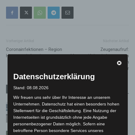
Vorheriger Artikel
Nächster Artikel
Coronainfektionen – Region
Zeugenaufruf:
Hannover informiert
Motorradfahrerin kommt von
Fahrbahn ab und landet in
Schaufenster
Datenschutzerklärung
Stand: 08.08.2026
Verwandte Artikel
Mehr vom Autor
Wir freuen uns sehr über Ihr Interesse an unserem
Unternehmen. Datenschutz hat einen besonders hohen
Niedersachsen: Feuerwehrkräfte
Stellenwert für die Geschäftsleitung. Eine Nutzung der
kehren nach Waldbrandeinsatz aus
Internetseiten ist grundsätzlich ohne jede Angabe
Spanien zurück
personenbezogener Daten möglich. Sofern eine
betroffene Person besondere Services unseres
Brand im „Haus der Begegnung“ in