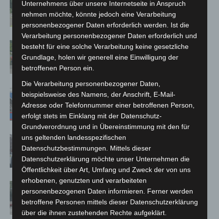
Unternehmens über unsere Internetseite in Anspruch
Neuwarmbüchen schnell eingedämmt
nehmen möchte, könnte jedoch eine Verarbeitung
personenbezogener Daten erforderlich werden. Ist die
Verarbeitung personenbezogener Daten erforderlich und
Region Hannover: 21 neue
besteht für eine solche Verarbeitung keine gesetzliche
Notfallsanitäter starten beim Roten
Grundlage, holen wir generell eine Einwilligung der
Kreuz
betroffenen Person ein.
Die Verarbeitung personenbezogener Daten,
Mann läuft mit Hockeyschläger über
beispielsweise des Namens, der Anschrift, E-Mail-
A7 – Polizei sucht Zeugen
Adresse oder Telefonnummer einer betroffenen Person,
erfolgt stets im Einklang mit der Datenschutz-
Grundverordnung und in Übereinstimmung mit den für
uns geltenden landesspezifischen
Celle: Mensch stirbt bei Bagger-Unfall
Datenschutzbestimmungen. Mittels dieser
auf Baustelle
Datenschutzerklärung möchte unser Unternehmen die
Öffentlichkeit über Art, Umfang und Zweck der von uns
erhobenen, genutzten und verarbeiteten
Gasleitung bei McDonald’s-Umbau in
personenbezogenen Daten informieren. Ferner werden
Langenhagen beschädigt
betroffene Personen mittels dieser Datenschutzerklärung
über die ihnen zustehenden Rechte aufgeklärt.