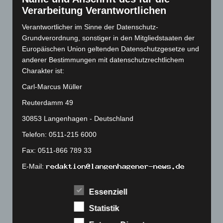
August 2022
(166)
Verarbeitung Verantwortlichen
Juli 2022
(133)
Verantwortlicher im Sinne der Datenschutz-
Juni 2022
(167)
Grundverordnung, sonstiger in den Mitgliedstaaten der
Mai 2022
(177)
Europäischen Union geltenden Datenschutzgesetze und
anderer Bestimmungen mit datenschutzrechtlichem
April 2022
(198)
Charakter ist:
März 2022
(221)
Carl-Marcus Müller
Februar 2022
(189)
Reuterdamm 49
Januar 2022
(190)
30853 Langenhagen - Deutschland
Dezember 2021
(204)
Telefon: 0511-215 6000
November 2021
(215)
Fax: 0511-866 789 33
Oktober 2021
(171)
E-Mail:
September 2021
(180)
August 2021
(154)
Cookies
Essenziell
Juli 2021
(213)
Statistik
Die Internetseiten verwenden Cookies. Cookies sind
Juni 2021
(198)
Textdateien, welche über einen Internetbrowser auf