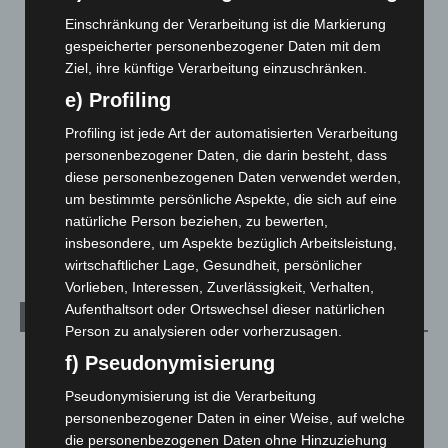
Corona-News
712
Einschränkung der Verarbeitung ist die Markierung
gespeicherter personenbezogener Daten mit dem
Hannover und Region
5.039
Ziel, ihre künftige Verarbeitung einzuschränken.
Langenhagen und Ortsteile
3.252
e) Profiling
Leserbriefe
1
Profiling ist jede Art der automatisierten Verarbeitung
Menschen
2
personenbezogener Daten, die darin besteht, dass
Über uns
1
diese personenbezogenen Daten verwendet werden,
um bestimmte persönliche Aspekte, die sich auf eine
Veranstaltungen
1.888
natürliche Person beziehen, zu bewerten,
Welt
1.271
insbesondere, um Aspekte bezüglich Arbeitsleistung,
wirtschaftlicher Lage, Gesundheit, persönlicher
Vorlieben, Interessen, Zuverlässigkeit, Verhalten,
Aufenthaltsort oder Ortswechsel dieser natürlichen
Archiv
Person zu analysieren oder vorherzusagen.
August 2026
(14)
f) Pseudonymisierung
Juli 2026
(73)
Pseudonymisierung ist die Verarbeitung
personenbezogener Daten in einer Weise, auf welche
Juni 2026
(139)
die personenbezogenen Daten ohne Hinzuziehung