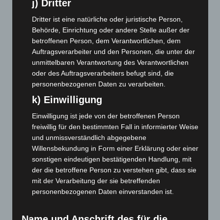
j) Dritter
November 2023
(130)
Oktober 2023
(114)
Dritter ist eine natürliche oder juristische Person,
Behörde, Einrichtung oder andere Stelle außer der
September 2023
(133)
betroffenen Person, dem Verantwortlichen, dem
August 2023
(134)
Auftragsverarbeiter und den Personen, die unter der
Juli 2023
(118)
unmittelbaren Verantwortung des Verantwortlichen
oder des Auftragsverarbeiters befugt sind, die
Juni 2023
(142)
personenbezogenen Daten zu verarbeiten.
Mai 2023
(139)
k) Einwilligung
April 2023
(155)
Einwilligung ist jede von der betroffenen Person
März 2023
(174)
freiwillig für den bestimmten Fall in informierter Weise
Februar 2023
(154)
und unmissverständlich abgegebene
Willensbekundung in Form einer Erklärung oder einer
Januar 2023
(140)
sonstigen eindeutigen bestätigenden Handlung, mit
Dezember 2022
(130)
der die betroffene Person zu verstehen gibt, dass sie
November 2022
(167)
mit der Verarbeitung der sie betreffenden
personenbezogenen Daten einverstanden ist.
Oktober 2022
(166)
September 2022
(205)
Name und Anschrift des für die