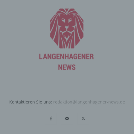
Angebote auf unserer Internetseite im Sinne des
Benutzers optimiert werden. Cookies ermöglichen uns,
wie bereits erwähnt, die Benutzer unserer Internetseite
wiederzuerkennen. Zweck dieser Wiedererkennung ist
es, den Nutzern die Verwendung unserer Internetseite
zu erleichtern. Der Benutzer einer Internetseite, die
Cookies verwendet, muss beispielsweise nicht bei jedem
Besuch der Internetseite erneut seine Zugangsdaten
eingeben, weil dies von der Internetseite und dem auf
dem Computersystem des Benutzers abgelegten Cookie
übernommen wird. Ein weiteres Beispiel ist das Cookie
eines Warenkorbes im Online-Shop. Der Online-Shop
merkt sich die Artikel, die ein Kunde in den virtuellen
Warenkorb gelegt hat, über ein Cookie.
Die betroffene Person kann die Setzung von Cookies
Kontaktieren Sie uns:
redaktion@langenhagener-news.de
durch unsere Internetseite jederzeit mittels einer
entsprechenden Einstellung des genutzten
Internetbrowsers verhindern und damit der Setzung von
Cookies dauerhaft widersprechen. Ferner können
bereits gesetzte Cookies jederzeit über einen