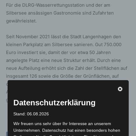
Für die DLRG-Wasserrettungsstation und der am
Silbersee ansässigen Gastronomie sind Zufahrten
gewährleistet.
Seit November 2021 lässt die Stadt Langenhagen den
kleinen Parkplatz am Silbersee sanieren. Gut 750.000
Euro investiert sie, damit der vor etwa 50 Jahren
angelegte Platz eine neue Struktur erhält. Durch eine
neue Aufteilung erhöht sich die Zahl der Stellflächen auf
insgesamt 126 sowie die Größe der Grünflächen, auf
denen künftig das Regenwasser versickern kann.
Außerdem werden auf dem gut 5.250 Quadratmeter
großen Areal 41 neue Bäume angepflanzt.
Datenschutzerklärung
Stand: 06.08.2026
Wir freuen uns sehr über Ihr Interesse an unserem
Unternehmen. Datenschutz hat einen besonders hohen