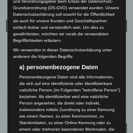
und Verordnungsgeber beim Erlass der Datenschutz-
Grundverordnung (DS-GVO) verwendet wurden. Unsere
Datenschutzerklärung soll sowohl für die Öffentlichkeit
als auch für unsere Kunden und Geschäftspartner
Wetter
einfach lesbar und verständlich sein. Um dies zu
gewährleisten, möchten wir vorab die verwendeten
Begrifflichkeiten erläutern.
LANGENHAGEN
Wir verwenden in dieser Datenschutzerklärung unter
Überwiegend Bewölkt
anderem die folgenden Begriffe:
°
21.1
°
C
19.6
a) personenbezogene Daten
°
19
Personenbezogene Daten sind alle Informationen,
die sich auf eine identifizierte oder identifizierbare
78%
0.5m/s
63%
natürliche Person (im Folgenden "betroffene Person")
beziehen. Als identifizierbar wird eine natürliche
DO.
FR.
SA.
SO.
MO.
Person angesehen, die direkt oder indirekt,
29
°
24
°
27
°
31
°
31
°
insbesondere mittels Zuordnung zu einer Kennung
wie einem Namen, zu einer Kennnummer, zu
Standortdaten, zu einer Online-Kennung oder zu
einem oder mehreren besonderen Merkmalen, die