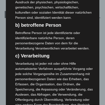
Ausdruck der physischen, physiologischen,
genetischen, psychischen, wirtschaftlichen,
kulturellen oder sozialen Identität dieser natürlichen
Aktuelle Beiträge
Person sind, identifiziert werden kann.
Region Hannover: 21 neue Notfallsanitäter starten beim
b) betroffene Person
Roten Kreuz
Betroffene Person ist jede identifizierte oder
5. August 2026
identifizierbare natürliche Person, deren
Mann läuft mit Hockeyschläger über A7 – Polizei sucht
personenbezogene Daten von dem für die
Zeugen
Verarbeitung Verantwortlichen verarbeitet werden.
5. August 2026
c) Verarbeitung
Celle: Mensch stirbt bei Bagger-Unfall auf Baustelle
Verarbeitung ist jeder mit oder ohne Hilfe
automatisierter Verfahren ausgeführte Vorgang oder
5. August 2026
jede solche Vorgangsreihe im Zusammenhang mit
Gasleitung bei McDonald’s-Umbau in Langenhagen
personenbezogenen Daten wie das Erheben, das
beschädigt
Erfassen, die Organisation, das Ordnen, die
5. August 2026
Speicherung, die Anpassung oder Veränderung, das
Auslesen, das Abfragen, die Verwendung, die
Anklage nach Abschaltung von „Archetyp Market“ erhoben
Offenlegung durch Übermittlung, Verbreitung oder
3. August 2026
eine andere Form der Bereitstellung, den Abgleich