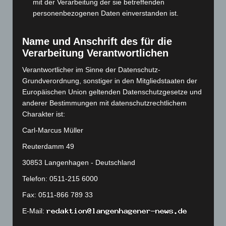
mit der Verarbeitung der sie betreffenden
August 2023
(134)
personenbezogenen Daten einverstanden ist.
Juli 2023
(118)
Name und Anschrift des für die
Juni 2023
(142)
Verarbeitung Verantwortlichen
Mai 2023
(139)
Verantwortlicher im Sinne der Datenschutz-
April 2023
(155)
Grundverordnung, sonstiger in den Mitgliedstaaten der
März 2023
(174)
Europäischen Union geltenden Datenschutzgesetze und
Februar 2023
(154)
anderer Bestimmungen mit datenschutzrechtlichem
Charakter ist:
Januar 2023
(140)
Carl-Marcus Müller
Dezember 2022
(130)
Reuterdamm 49
November 2022
(167)
Oktober 2022
(166)
30853 Langenhagen - Deutschland
September 2022
(205)
Telefon: 0511-215 6000
August 2022
(166)
Fax: 0511-866 789 33
Juli 2022
(133)
E-Mail:
Juni 2022
(167)