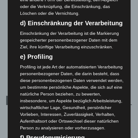
oder die Verknüpfung, die Einschränkung, das
Hannover: Polizei stoppt 166 Trunkenheitsfahrten bei
Löschen oder die Vernichtung.
Großkontrolle
d) Einschränkung der Verarbeitung
2. August 2026
Einschränkung der Verarbeitung ist die Markierung
Hannover Klassik Open Air 2026: Französische Oper im
gespeicherter personenbezogener Daten mit dem
Maschpark
Ziel, ihre künftige Verarbeitung einzuschränken.
2. August 2026
e) Profiling
Schwarz Digits und Zscaler starten souveräne Cloud-
Profiling ist jede Art der automatisierten Verarbeitung
Sicherheitsplattform für Europa
personenbezogener Daten, die darin besteht, dass
2. August 2026
diese personenbezogenen Daten verwendet werden,
um bestimmte persönliche Aspekte, die sich auf eine
natürliche Person beziehen, zu bewerten,
Kategorien
insbesondere, um Aspekte bezüglich Arbeitsleistung,
wirtschaftlicher Lage, Gesundheit, persönlicher
Blaulicht
2.797
Vorlieben, Interessen, Zuverlässigkeit, Verhalten,
Aufenthaltsort oder Ortswechsel dieser natürlichen
Corona-News
712
Person zu analysieren oder vorherzusagen.
Hannover und Region
5.034
f) Pseudonymisierung