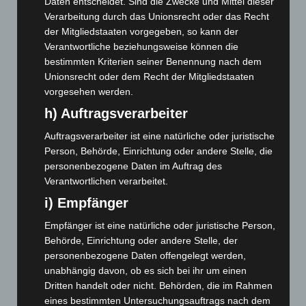
Daten entscheidet. Sind die Zwecke und Mittel dieser
Februar 2026
(109)
Verarbeitung durch das Unionsrecht oder das Recht
der Mitgliedstaaten vorgegeben, so kann der
Januar 2026
(122)
Verantwortliche beziehungsweise können die
Dezember 2025
(103)
bestimmten Kriterien seiner Benennung nach dem
November 2025
(114)
Unionsrecht oder dem Recht der Mitgliedstaaten
vorgesehen werden.
Oktober 2025
(112)
h) Auftragsverarbeiter
September 2025
(93)
August 2025
(90)
Auftragsverarbeiter ist eine natürliche oder juristische
Person, Behörde, Einrichtung oder andere Stelle, die
Juli 2025
(90)
personenbezogene Daten im Auftrag des
Juni 2025
(103)
Verantwortlichen verarbeitet.
Mai 2025
(112)
i) Empfänger
April 2025
(88)
Empfänger ist eine natürliche oder juristische Person,
März 2025
(111)
Behörde, Einrichtung oder andere Stelle, der
personenbezogene Daten offengelegt werden,
Februar 2025
(96)
unabhängig davon, ob es sich bei ihr um einen
Januar 2025
(88)
Dritten handelt oder nicht. Behörden, die im Rahmen
Dezember 2024
(89)
eines bestimmten Untersuchungsauftrags nach dem