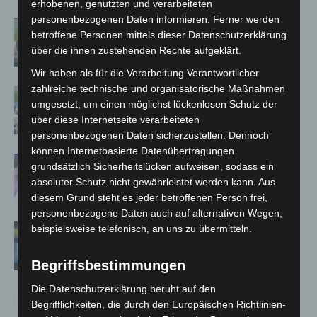
erhobenen, genutzten und verarbeiteten
personenbezogenen Daten informieren. Ferner werden
Langenhagen: Autofahrer mit 3,17
betroffene Personen mittels dieser Datenschutzerklärung
Promille aus dem Verkehr gezogen
über die ihnen zustehenden Rechte aufgeklärt.
Wir haben als für die Verarbeitung Verantwortlicher
zahlreiche technische und organisatorische Maßnahmen
Blaulichtmeile Langenhagen 2026:
umgesetzt, um einen möglichst lückenlosen Schutz der
Polizei, Feuerwehr und Rettung
über diese Internetseite verarbeiteten
hautnah erleben
personenbezogenen Daten sicherzustellen. Dennoch
können Internetbasierte Datenübertragungen
Polizei Langenhagen testet Aufnahme
grundsätzlich Sicherheitslücken aufweisen, sodass ein
von Anzeigen per Videochat
absoluter Schutz nicht gewährleistet werden kann. Aus
diesem Grund steht es jeder betroffenen Person frei,
personenbezogene Daten auch auf alternativen Wegen,
Vermisste Seniorin aus Godshorn tot
beispielsweise telefonisch, an uns zu übermitteln.
aufgefunden
Begriffsbestimmungen
Die Datenschutzerklärung beruht auf den
Begrifflichkeiten, die durch den Europäischen Richtlinien-