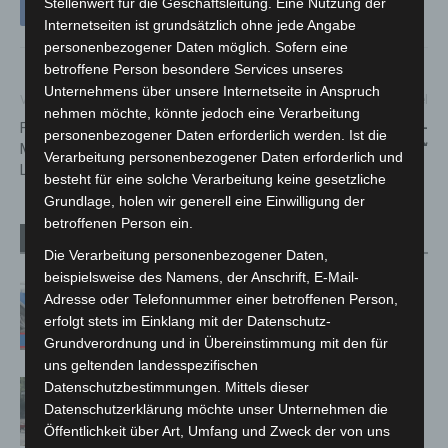
Stellenwert für die Geschäftsleitung. Eine Nutzung der
Internetseiten ist grundsätzlich ohne jede Angabe
personenbezogener Daten möglich. Sofern eine
betroffene Person besondere Services unseres
Unternehmens über unsere Internetseite in Anspruch
Vorheriger Artikel
Nächster Artikel
nehmen möchte, könnte jedoch eine Verarbeitung
Frühjahrskonzert der
Gesucht sind „Lieblings-
personenbezogener Daten erforderlich werden. Ist die
Musikschule live im Kulturzelt
Orte in der Alten Mitte“
Verarbeitung personenbezogener Daten erforderlich und
Langenhagen
besteht für eine solche Verarbeitung keine gesetzliche
Grundlage, holen wir generell eine Einwilligung der
betroffenen Person ein.
Verwandte Artikel
Mehr vom Autor
Die Verarbeitung personenbezogener Daten,
beispielsweise des Namens, der Anschrift, E-Mail-
Mann läuft mit Hockeyschläger über
Adresse oder Telefonnummer einer betroffenen Person,
A7 – Polizei sucht Zeugen
erfolgt stets im Einklang mit der Datenschutz-
Grundverordnung und in Übereinstimmung mit den für
uns geltenden landesspezifischen
Gasleitung bei McDonald’s-Umbau in
Datenschutzbestimmungen. Mittels dieser
Langenhagen beschädigt
Datenschutzerklärung möchte unser Unternehmen die
Öffentlichkeit über Art, Umfang und Zweck der von uns