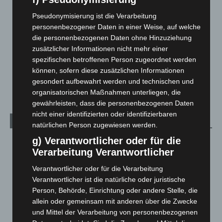
Langenhagen und Ortsteile
3.249
Pseudonymisierung ist die Verarbeitung
Leserbriefe
1
personenbezogener Daten in einer Weise, auf welche
Menschen
2
die personenbezogenen Daten ohne Hinzuziehung
zusätzlicher Informationen nicht mehr einer
Über uns
1
spezifischen betroffenen Person zugeordnet werden
Veranstaltungen
1.887
können, sofern diese zusätzlichen Informationen
Welt
1.269
gesondert aufbewahrt werden und technischen und
organisatorischen Maßnahmen unterliegen, die
gewährleisten, dass die personenbezogenen Daten
nicht einer identifizierten oder identifizierbaren
Archiv
natürlichen Person zugewiesen werden.
g) Verantwortlicher oder für die
August 2026
(9)
Verarbeitung Verantwortlicher
Juli 2026
(73)
Verantwortlicher oder für die Verarbeitung
Juni 2026
(139)
Verantwortlicher ist die natürliche oder juristische
Mai 2026
(99)
Person, Behörde, Einrichtung oder andere Stelle, die
April 2026
(99)
allein oder gemeinsam mit anderen über die Zwecke
und Mittel der Verarbeitung von personenbezogenen
März 2026
(115)