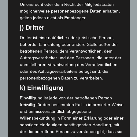
Unionsrecht oder dem Recht der Mitgliedstaaten
November 2024
(94)
möglicherweise personenbezogene Daten erhalten,
Oktober 2024
(93)
gelten jedoch nicht als Empfänger.
September 2024
(112)
j) Dritter
August 2024
(107)
Dritter ist eine natürliche oder juristische Person,
Juli 2024
(89)
Behörde, Einrichtung oder andere Stelle außer der
betroffenen Person, dem Verantwortlichen, dem
Juni 2024
(107)
Auftragsverarbeiter und den Personen, die unter der
Mai 2024
(149)
unmittelbaren Verantwortung des Verantwortlichen
April 2024
(102)
oder des Auftragsverarbeiters befugt sind, die
personenbezogenen Daten zu verarbeiten.
März 2024
(103)
k) Einwilligung
Februar 2024
(103)
Januar 2024
(111)
Einwilligung ist jede von der betroffenen Person
freiwillig für den bestimmten Fall in informierter Weise
Dezember 2023
(130)
und unmissverständlich abgegebene
November 2023
(130)
Willensbekundung in Form einer Erklärung oder einer
sonstigen eindeutigen bestätigenden Handlung, mit
Oktober 2023
(114)
der die betroffene Person zu verstehen gibt, dass sie
September 2023
(133)