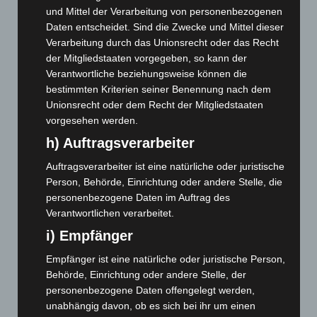
August 2026
(14)
und Mittel der Verarbeitung von personenbezogenen
Juli 2026
(73)
Daten entscheidet. Sind die Zwecke und Mittel dieser
Juni 2026
(139)
Verarbeitung durch das Unionsrecht oder das Recht
der Mitgliedstaaten vorgegeben, so kann der
Mai 2026
(99)
Verantwortliche beziehungsweise können die
April 2026
(99)
bestimmten Kriterien seiner Benennung nach dem
Unionsrecht oder dem Recht der Mitgliedstaaten
März 2026
(115)
vorgesehen werden.
Februar 2026
(109)
h) Auftragsverarbeiter
Januar 2026
(122)
Auftragsverarbeiter ist eine natürliche oder juristische
Dezember 2025
(103)
Person, Behörde, Einrichtung oder andere Stelle, die
November 2025
(114)
personenbezogene Daten im Auftrag des
Oktober 2025
(112)
Verantwortlichen verarbeitet.
September 2025
(93)
i) Empfänger
August 2025
(90)
Empfänger ist eine natürliche oder juristische Person,
Behörde, Einrichtung oder andere Stelle, der
Juli 2025
(90)
personenbezogene Daten offengelegt werden,
Juni 2025
(103)
unabhängig davon, ob es sich bei ihr um einen