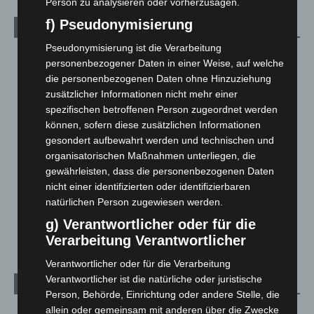
Person zu analysieren oder vorherzusagen.
f) Pseudonymisierung
Kategorien
Pseudonymisierung ist die Verarbeitung
Blaulicht
2.799
personenbezogener Daten in einer Weise, auf welche
Corona-News
712
die personenbezogenen Daten ohne Hinzuziehung
zusätzlicher Informationen nicht mehr einer
Hannover und Region
5.039
spezifischen betroffenen Person zugeordnet werden
Langenhagen und Ortsteile
3.252
können, sofern diese zusätzlichen Informationen
gesondert aufbewahrt werden und technischen und
Leserbriefe
1
organisatorischen Maßnahmen unterliegen, die
Menschen
2
gewährleisten, dass die personenbezogenen Daten
Über uns
1
nicht einer identifizierten oder identifizierbaren
natürlichen Person zugewiesen werden.
Veranstaltungen
1.888
g) Verantwortlicher oder für die
Welt
1.271
Verarbeitung Verantwortlicher
Verantwortlicher oder für die Verarbeitung
Verantwortlicher ist die natürliche oder juristische
Archiv
Person, Behörde, Einrichtung oder andere Stelle, die
allein oder gemeinsam mit anderen über die Zwecke