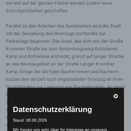
Verteilt auf der ganzen Fläche werden zudem neue
Sitzmöglichkeiten geschaffen.
Parallel zu den Arbeiten des Spielplatzes wird die Stadt
mit der Gestaltung des Grünzugs Dorfstraße zur
Parkanlage beginnen. Das Areal, das sich von der Straße
Krummer Straße bis zum Verbindungsweg Kuhlmanns
Kamp und Bohlwiese erstreckt, grenzt auf langer Strecke
an das Neubaugebiet an der Straße Langer Krummer
Kamp. Einige der dortigen Bauherrinnen und Bauherrn
nutzen den derzeit noch ungestalteten Grünzug an ihren
Grundstücken zur Lagerung von Baumaterialien. An diese
Gruppe appelliert die Stadt, ihre Sachen zeitnah von der
öffentlichen Fläche wegzuräumen. Über den Termin für
Datenschutzerklärung
den Baustart und den weiteren Bauablauf wird die Stadt
zu gegebener Zeit mithilfe der örtlichen Presse und auf
Stand: 08.08.2026
der städtischen
Wir freuen uns sehr über Ihr Interesse an unserem