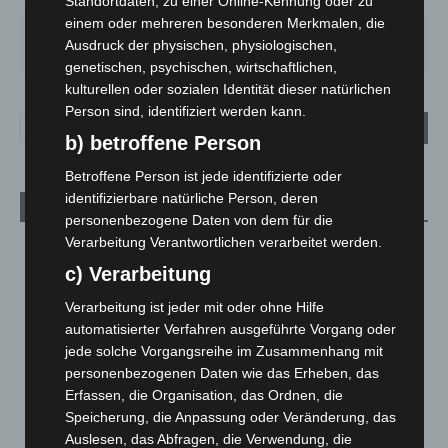
Standortdaten, zu einer Online-Kennung oder zu
einem oder mehreren besonderen Merkmalen, die
SO.
MO.
DI.
MI.
DO.
Ausdruck der physischen, physiologischen,
34
°
29
°
23
°
26
°
17
°
genetischen, psychischen, wirtschaftlichen,
kulturellen oder sozialen Identität dieser natürlichen
Person sind, identifiziert werden kann.
b) betroffene Person
Betroffene Person ist jede identifizierte oder
identifizierbare natürliche Person, deren
Aktuelle Beiträge
personenbezogene Daten von dem für die
Verarbeitung Verantwortlichen verarbeitet werden.
Kunst trifft Weingenuss: Barbara-Susann Mehring zeigt ihre
Werke im Jacques’ Wein-Depot Isernhagen
c) Verarbeitung
8. August 2026
Verarbeitung ist jeder mit oder ohne Hilfe
A2: Zweite Turbobaustelle startet zwischen Hannover-West
automatisierter Verfahren ausgeführte Vorgang oder
und Bothfeld
jede solche Vorgangsreihe im Zusammenhang mit
8. August 2026
personenbezogenen Daten wie das Erheben, das
Erfassen, die Organisation, das Ordnen, die
Niedersachsen: Feuerwehrkräfte kehren nach
Speicherung, die Anpassung oder Veränderung, das
Waldbrandeinsatz aus Spanien zurück
Auslesen, das Abfragen, die Verwendung, die