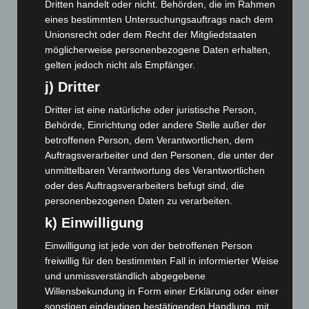
Mai 2025
(112)
Dritten handelt oder nicht. Behörden, die im Rahmen
eines bestimmten Untersuchungsauftrags nach dem
April 2025
(88)
Unionsrecht oder dem Recht der Mitgliedstaaten
März 2025
(111)
möglicherweise personenbezogene Daten erhalten,
Februar 2025
(96)
gelten jedoch nicht als Empfänger.
Januar 2025
(88)
j) Dritter
Dezember 2024
(89)
Dritter ist eine natürliche oder juristische Person,
November 2024
(94)
Behörde, Einrichtung oder andere Stelle außer der
betroffenen Person, dem Verantwortlichen, dem
Oktober 2024
(93)
Auftragsverarbeiter und den Personen, die unter der
September 2024
(112)
unmittelbaren Verantwortung des Verantwortlichen
oder des Auftragsverarbeiters befugt sind, die
August 2024
(107)
personenbezogenen Daten zu verarbeiten.
Juli 2024
(89)
k) Einwilligung
Juni 2024
(107)
Einwilligung ist jede von der betroffenen Person
Mai 2024
(149)
freiwillig für den bestimmten Fall in informierter Weise
April 2024
(102)
und unmissverständlich abgegebene
März 2024
(103)
Willensbekundung in Form einer Erklärung oder einer
sonstigen eindeutigen bestätigenden Handlung, mit