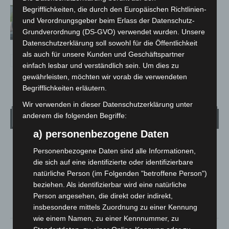
Begrifflichkeiten, die durch den Europäischen Richtlinien-
Langenhagen: Autofahrer mit 3,17
und Verordnungsgeber beim Erlass der Datenschutz-
Promille aus dem Verkehr gezogen
Grundverordnung (DS-GVO) verwendet wurden. Unsere
Datenschutzerklärung soll sowohl für die Öffentlichkeit
als auch für unsere Kunden und Geschäftspartner
einfach lesbar und verständlich sein. Um dies zu
gewährleisten, möchten wir vorab die verwendeten
Begrifflichkeiten erläutern.
Wir verwenden in dieser Datenschutzerklärung unter
anderem die folgenden Begriffe:
Wetter
a) personenbezogene Daten
LANGENHAGEN
Personenbezogene Daten sind alle Informationen,
Klarer Himmel
die sich auf eine identifizierte oder identifizierbare
natürliche Person (im Folgenden "betroffene Person")
°
17.7
°
C
17
beziehen. Als identifizierbar wird eine natürliche
Person angesehen, die direkt oder indirekt,
°
16.6
insbesondere mittels Zuordnung zu einer Kennung
wie einem Namen, zu einer Kennnummer, zu
66%
2.7m/s
4%