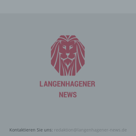
Die betroffene Person kann die Setzung von Cookies
durch unsere Internetseite jederzeit mittels einer
entsprechenden Einstellung des genutzten
Internetbrowsers verhindern und damit der Setzung von
Cookies dauerhaft widersprechen. Ferner können
bereits gesetzte Cookies jederzeit über einen
Internetbrowser oder andere Softwareprogramme
gelöscht werden. Dies ist in allen gängigen
Internetbrowsern möglich. Deaktiviert die betroffene
Person die Setzung von Cookies in dem genutzten
Internetbrowser, sind unter Umständen nicht alle
Funktionen unserer Internetseite vollumfänglich nutzbar.
Erfassung von allgemeinen Daten
und Informationen
Die Internetseite erfasst mit jedem Aufruf der
Internetseite durch eine betroffene Person oder ein
automatisiertes System eine Reihe von allgemeinen
Daten und Informationen. Diese allgemeinen Daten und
Kontaktieren Sie uns:
redaktion@langenhagener-news.de
Informationen werden in den Logfiles des Servers