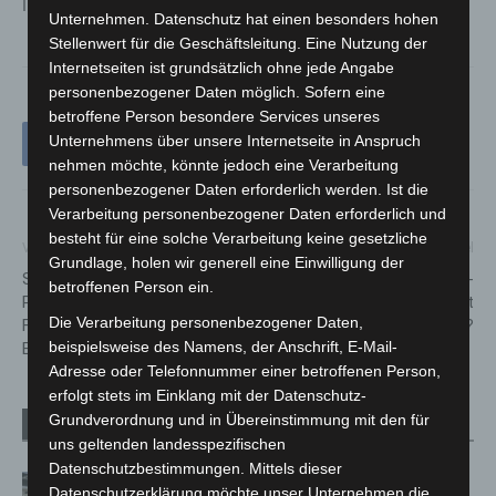
Internetseite
www.langenhagen.de
informieren.
Unternehmen. Datenschutz hat einen besonders hohen
Stellenwert für die Geschäftsleitung. Eine Nutzung der
Internetseiten ist grundsätzlich ohne jede Angabe
personenbezogener Daten möglich. Sofern eine
betroffene Person besondere Services unseres
Unternehmens über unsere Internetseite in Anspruch
nehmen möchte, könnte jedoch eine Verarbeitung
personenbezogener Daten erforderlich werden. Ist die
Verarbeitung personenbezogener Daten erforderlich und
besteht für eine solche Verarbeitung keine gesetzliche
Vorheriger Artikel
Nächster Artikel
Grundlage, holen wir generell eine Einwilligung der
Szenario-B-Tag im
Verletzte Radfahrerin in Groß-
betroffenen Person ein.
Primarbereich und an
Buchholz gefunden – Wer hat
Die Verarbeitung personenbezogener Daten,
Förderschulen Geistige
den Unfall beobachtet?
beispielsweise des Namens, der Anschrift, E-Mail-
Entwicklung
Adresse oder Telefonnummer einer betroffenen Person,
erfolgt stets im Einklang mit der Datenschutz-
Grundverordnung und in Übereinstimmung mit den für
Verwandte Artikel
Mehr vom Autor
uns geltenden landesspezifischen
Datenschutzbestimmungen. Mittels dieser
Kunst trifft Weingenuss: Barbara-
Datenschutzerklärung möchte unser Unternehmen die