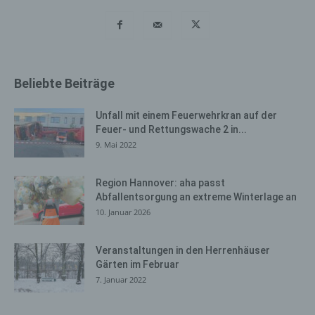
gespeichert. Erfasst werden können die (1) verwendeten
Browsertypen und Versionen, (2) das vom zugreifenden
System verwendete Betriebssystem, (3) die
Internetseite, von welcher ein zugreifendes System auf
unsere Internetseite gelangt (sogenannte Referrer), (4)
Beliebte Beiträge
die Unterwebseiten, welche über ein zugreifendes
System auf unserer Internetseite angesteuert werden,
Unfall mit einem Feuerwehrkran auf der
(5) das Datum und die Uhrzeit eines Zugriffs auf die
Feuer- und Rettungswache 2 in...
Internetseite, (6) eine Internet-Protokoll-Adresse (IP-
9. Mai 2022
Adresse), (7) der Internet-Service-Provider des
zugreifenden Systems und (8) sonstige ähnliche Daten
und Informationen, die der Gefahrenabwehr im Falle von
Region Hannover: aha passt
Abfallentsorgung an extreme Winterlage an
Angriffen auf unsere informationstechnologischen
10. Januar 2026
Systeme dienen.
Bei der Nutzung dieser allgemeinen Daten und
Veranstaltungen in den Herrenhäuser
Informationen ziehen wird keine Rückschlüsse auf die
Gärten im Februar
betroffene Person. Diese Informationen werden vielmehr
7. Januar 2022
benötigt, um (1) die Inhalte unserer Internetseite korrekt
auszuliefern, (2) die Inhalte unserer Internetseite sowie
die Werbung für diese zu optimieren, (3) die dauerhafte