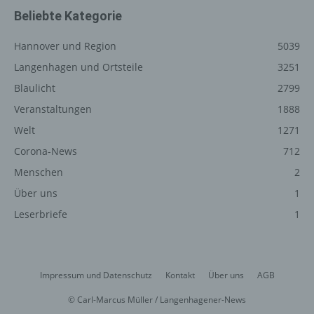
Funktionsfähigkeit unserer informationstechnologischen
Beliebte Kategorie
Systeme und der Technik unserer Internetseite zu
gewährleisten sowie (4) um Strafverfolgungsbehörden
Hannover und Region
5039
im Falle eines Cyberangriffes die zur Strafverfolgung
Langenhagen und Ortsteile
3251
notwendigen Informationen bereitzustellen. Diese
Blaulicht
2799
anonym erhobenen Daten und Informationen werden
durch uns daher einerseits statistisch und ferner mit dem
Veranstaltungen
1888
Ziel ausgewertet, den Datenschutz und die
Welt
1271
Datensicherheit in unserem Unternehmen zu erhöhen,
Corona-News
712
um letztlich ein optimales Schutzniveau für die von uns
verarbeiteten personenbezogenen Daten
Menschen
2
sicherzustellen. Die anonymen Daten der Server-Logfiles
Über uns
1
werden getrennt von allen durch eine betroffene Person
Leserbriefe
1
angegebenen personenbezogenen Daten gespeichert.
Registrierung auf unserer
Internetseite
Impressum und Datenschutz
Kontakt
Über uns
AGB
Die betroffene Person hat die Möglichkeit, sich auf der
© Carl-Marcus Müller / Langenhagener-News
Internetseite des für die Verarbeitung Verantwortlichen