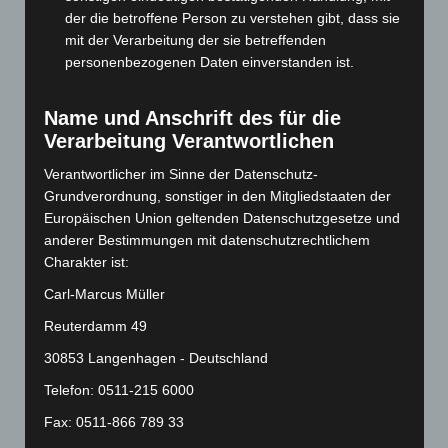
Februar 2024
(103)
der die betroffene Person zu verstehen gibt, dass sie
Januar 2024
(111)
mit der Verarbeitung der sie betreffenden
personenbezogenen Daten einverstanden ist.
Dezember 2023
(130)
November 2023
(130)
Name und Anschrift des für die
Oktober 2023
(114)
Verarbeitung Verantwortlichen
September 2023
(133)
Verantwortlicher im Sinne der Datenschutz-
August 2023
(134)
Grundverordnung, sonstiger in den Mitgliedstaaten der
Juli 2023
(118)
Europäischen Union geltenden Datenschutzgesetze und
anderer Bestimmungen mit datenschutzrechtlichem
Juni 2023
(142)
Charakter ist:
Mai 2023
(139)
Carl-Marcus Müller
April 2023
(155)
Reuterdamm 49
März 2023
(174)
30853 Langenhagen - Deutschland
Februar 2023
(154)
Telefon: 0511-215 6000
Januar 2023
(140)
Fax: 0511-866 789 33
Dezember 2022
(130)