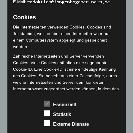
November 2022
(167)
E-Mail:
Oktober 2022
(166)
Cookies
September 2022
(205)
Die Internetseiten verwenden Cookies. Cookies sind
August 2022
(166)
Textdateien, welche über einen Internetbrowser auf
Juli 2022
(133)
einem Computersystem abgelegt und gespeichert
Juni 2022
(167)
werden.
Mai 2022
(177)
Zahlreiche Internetseiten und Server verwenden
Cookies. Viele Cookies enthalten eine sogenannte
April 2022
(198)
Cookie-ID. Eine Cookie-ID ist eine eindeutige Kennung
März 2022
(221)
des Cookies. Sie besteht aus einer Zeichenfolge, durch
Februar 2022
(189)
welche Internetseiten und Server dem konkreten
Internetbrowser zugeordnet werden können, in dem das
Januar 2022
(190)
Cookie gespeichert wurde. Dies ermöglicht es den
Dezember 2021
(204)
besuchten Internetseiten und Servern, den individuellen
Essenziell
November 2021
(215)
Browser der betroffenen Person von anderen
Statistik
Internetbrowsern, die andere Cookies enthalten, zu
Oktober 2021
(171)
unterscheiden. Ein bestimmter Internetbrowser kann
Externe Dienste
September 2021
(180)
über die eindeutige Cookie-ID wiedererkannt und