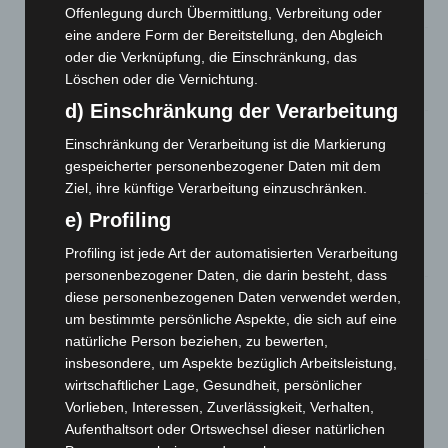
7. August 2026
Offenlegung durch Übermittlung, Verbreitung oder
eine andere Form der Bereitstellung, den Abgleich
Hannover: Erste Tigermücken-Population in Niedersachsen
oder die Verknüpfung, die Einschränkung, das
entdeckt
Löschen oder die Vernichtung.
7. August 2026
d) Einschränkung der Verarbeitung
Brand im „Haus der Begegnung“ in Neuwarmbüchen schnell
Einschränkung der Verarbeitung ist die Markierung
eingedämmt
gespeicherter personenbezogener Daten mit dem
6. August 2026
Ziel, ihre künftige Verarbeitung einzuschränken.
Region Hannover: 21 neue Notfallsanitäter starten beim
e) Profiling
Roten Kreuz
Profiling ist jede Art der automatisierten Verarbeitung
5. August 2026
personenbezogener Daten, die darin besteht, dass
Mann läuft mit Hockeyschläger über A7 – Polizei sucht
diese personenbezogenen Daten verwendet werden,
Zeugen
um bestimmte persönliche Aspekte, die sich auf eine
5. August 2026
natürliche Person beziehen, zu bewerten,
insbesondere, um Aspekte bezüglich Arbeitsleistung,
Celle: Mensch stirbt bei Bagger-Unfall auf Baustelle
wirtschaftlicher Lage, Gesundheit, persönlicher
5. August 2026
Vorlieben, Interessen, Zuverlässigkeit, Verhalten,
Aufenthaltsort oder Ortswechsel dieser natürlichen