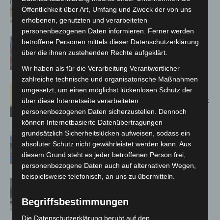
Susann Mehring zeigt ihre Werke im
Öffentlichkeit über Art, Umfang und Zweck der von uns
Jacques’ Wein-Depot Isernhagen
erhobenen, genutzten und verarbeiteten
personenbezogenen Daten informieren. Ferner werden
A2: Zweite Turbobaustelle startet
betroffene Personen mittels dieser Datenschutzerklärung
zwischen Hannover-West und
über die ihnen zustehenden Rechte aufgeklärt.
Bothfeld
Wir haben als für die Verarbeitung Verantwortlicher
zahlreiche technische und organisatorische Maßnahmen
Hannover: Erste Tigermücken-
umgesetzt, um einen möglichst lückenlosen Schutz der
Population in Niedersachsen entdeckt
über diese Internetseite verarbeiteten
personenbezogenen Daten sicherzustellen. Dennoch
können Internetbasierte Datenübertragungen
grundsätzlich Sicherheitslücken aufweisen, sodass ein
Mann läuft mit Hockeyschläger über
absoluter Schutz nicht gewährleistet werden kann. Aus
A7 – Polizei sucht Zeugen
diesem Grund steht es jeder betroffenen Person frei,
personenbezogene Daten auch auf alternativen Wegen,
beispielsweise telefonisch, an uns zu übermitteln.
Gasleitung bei McDonald’s-Umbau in
Langenhagen beschädigt
Begriffsbestimmungen
Die Datenschutzerklärung beruht auf den