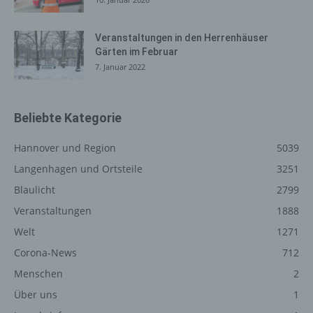
auszuliefern, (2) die Inhalte unserer Internetseite sowie
die Werbung für diese zu optimieren, (3) die dauerhafte
Funktionsfähigkeit unserer informationstechnologischen
Veranstaltungen in den Herrenhäuser
Gärten im Februar
Systeme und der Technik unserer Internetseite zu
7. Januar 2022
gewährleisten sowie (4) um Strafverfolgungsbehörden
im Falle eines Cyberangriffes die zur Strafverfolgung
notwendigen Informationen bereitzustellen. Diese
anonym erhobenen Daten und Informationen werden
Beliebte Kategorie
durch uns daher einerseits statistisch und ferner mit dem
Ziel ausgewertet, den Datenschutz und die
Hannover und Region
5039
Datensicherheit in unserem Unternehmen zu erhöhen,
Langenhagen und Ortsteile
3251
um letztlich ein optimales Schutzniveau für die von uns
Blaulicht
2799
verarbeiteten personenbezogenen Daten
sicherzustellen. Die anonymen Daten der Server-Logfiles
Veranstaltungen
1888
werden getrennt von allen durch eine betroffene Person
Welt
1271
angegebenen personenbezogenen Daten gespeichert.
Corona-News
712
Registrierung auf unserer
Menschen
2
Internetseite
Über uns
1
Die betroffene Person hat die Möglichkeit, sich auf der