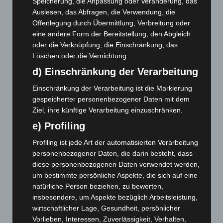
Speicherung, die Anpassung oder Veränderung, das
Auslesen, das Abfragen, die Verwendung, die
A2: Zweite Turbobaustelle startet zwischen Hannover-West
und Bothfeld
Offenlegung durch Übermittlung, Verbreitung oder
eine andere Form der Bereitstellung, den Abgleich
8. August 2026
oder die Verknüpfung, die Einschränkung, das
Niedersachsen: Feuerwehrkräfte kehren nach
Löschen oder die Vernichtung.
Waldbrandeinsatz aus Spanien zurück
d) Einschränkung der Verarbeitung
7. August 2026
Einschränkung der Verarbeitung ist die Markierung
Hannover: Erste Tigermücken-Population in Niedersachsen
gespeicherter personenbezogener Daten mit dem
entdeckt
Ziel, ihre künftige Verarbeitung einzuschränken.
7. August 2026
e) Profiling
Brand im „Haus der Begegnung“ in Neuwarmbüchen schnell
Profiling ist jede Art der automatisierten Verarbeitung
eingedämmt
personenbezogener Daten, die darin besteht, dass
6. August 2026
diese personenbezogenen Daten verwendet werden,
um bestimmte persönliche Aspekte, die sich auf eine
Region Hannover: 21 neue Notfallsanitäter starten beim
natürliche Person beziehen, zu bewerten,
Roten Kreuz
insbesondere, um Aspekte bezüglich Arbeitsleistung,
5. August 2026
wirtschaftlicher Lage, Gesundheit, persönlicher
Mann läuft mit Hockeyschläger über A7 – Polizei sucht
Vorlieben, Interessen, Zuverlässigkeit, Verhalten,