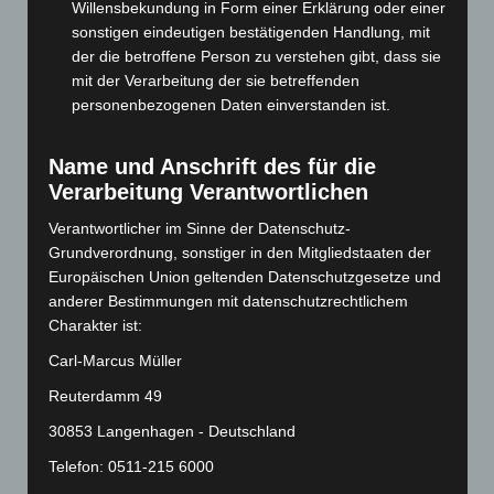
Willensbekundung in Form einer Erklärung oder einer
Juni 2024
(107)
sonstigen eindeutigen bestätigenden Handlung, mit
der die betroffene Person zu verstehen gibt, dass sie
Mai 2024
(149)
mit der Verarbeitung der sie betreffenden
April 2024
(102)
personenbezogenen Daten einverstanden ist.
März 2024
(103)
Februar 2024
(103)
Name und Anschrift des für die
Verarbeitung Verantwortlichen
Januar 2024
(111)
Verantwortlicher im Sinne der Datenschutz-
Dezember 2023
(130)
Grundverordnung, sonstiger in den Mitgliedstaaten der
November 2023
(130)
Europäischen Union geltenden Datenschutzgesetze und
Oktober 2023
(114)
anderer Bestimmungen mit datenschutzrechtlichem
Charakter ist:
September 2023
(133)
Carl-Marcus Müller
August 2023
(134)
Juli 2023
(118)
Reuterdamm 49
Juni 2023
(142)
30853 Langenhagen - Deutschland
Mai 2023
(139)
Telefon: 0511-215 6000