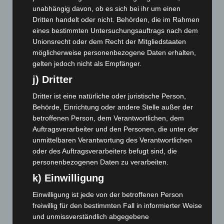
unabhängig davon, ob es sich bei ihr um einen
September 2025
(93)
Dritten handelt oder nicht. Behörden, die im Rahmen
August 2025
(90)
eines bestimmten Untersuchungsauftrags nach dem
Unionsrecht oder dem Recht der Mitgliedstaaten
Juli 2025
(90)
möglicherweise personenbezogene Daten erhalten,
Juni 2025
(103)
gelten jedoch nicht als Empfänger.
Mai 2025
(112)
j) Dritter
April 2025
(88)
Dritter ist eine natürliche oder juristische Person,
März 2025
(111)
Behörde, Einrichtung oder andere Stelle außer der
Februar 2025
(96)
betroffenen Person, dem Verantwortlichen, dem
Auftragsverarbeiter und den Personen, die unter der
Januar 2025
(88)
unmittelbaren Verantwortung des Verantwortlichen
Dezember 2024
(89)
oder des Auftragsverarbeiters befugt sind, die
personenbezogenen Daten zu verarbeiten.
November 2024
(94)
k) Einwilligung
Oktober 2024
(93)
September 2024
(112)
Einwilligung ist jede von der betroffenen Person
freiwillig für den bestimmten Fall in informierter Weise
August 2024
(107)
und unmissverständlich abgegebene
Juli 2024
(89)