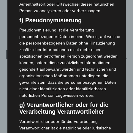
Zeugen
Aufenthaltsort oder Ortswechsel dieser natürlichen
5. August 2026
Person zu analysieren oder vorherzusagen.
f) Pseudonymisierung
Celle: Mensch stirbt bei Bagger-Unfall auf Baustelle
Pseudonymisierung ist die Verarbeitung
5. August 2026
personenbezogener Daten in einer Weise, auf welche
die personenbezogenen Daten ohne Hinzuziehung
zusätzlicher Informationen nicht mehr einer
Kategorien
spezifischen betroffenen Person zugeordnet werden
können, sofern diese zusätzlichen Informationen
Blaulicht
2.799
gesondert aufbewahrt werden und technischen und
organisatorischen Maßnahmen unterliegen, die
Corona-News
712
gewährleisten, dass die personenbezogenen Daten
Hannover und Region
5.039
nicht einer identifizierten oder identifizierbaren
Langenhagen und Ortsteile
3.252
natürlichen Person zugewiesen werden.
Leserbriefe
1
g) Verantwortlicher oder für die
Verarbeitung Verantwortlicher
Menschen
2
Über uns
1
Verantwortlicher oder für die Verarbeitung
Verantwortlicher ist die natürliche oder juristische
Veranstaltungen
1.888