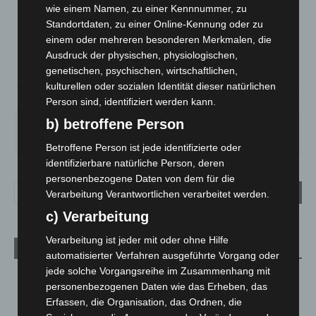
Mäßig Bewölkt
wie einem Namen, zu einer Kennnummer, zu
Standortdaten, zu einer Online-Kennung oder zu
°
33.5
°
C
32.2
einem oder mehreren besonderen Merkmalen, die
Ausdruck der physischen, physiologischen,
°
31.7
genetischen, psychischen, wirtschaftlichen,
kulturellen oder sozialen Identität dieser natürlichen
30%
4.5m/s
48%
Person sind, identifiziert werden kann.
b) betroffene Person
SO.
MO.
DI.
MI.
DO.
32
°
27
°
23
°
27
°
30
°
Betroffene Person ist jede identifizierte oder
identifizierbare natürliche Person, deren
personenbezogene Daten von dem für die
Verarbeitung Verantwortlichen verarbeitet werden.
c) Verarbeitung
Verarbeitung ist jeder mit oder ohne Hilfe
Aktuelle Beiträge
automatisierter Verfahren ausgeführte Vorgang oder
jede solche Vorgangsreihe im Zusammenhang mit
Kunst trifft Weingenuss: Barbara-Susann Mehring zeigt ihre
personenbezogenen Daten wie das Erheben, das
Werke im Jacques’ Wein-Depot Isernhagen
Erfassen, die Organisation, das Ordnen, die
8. August 2026