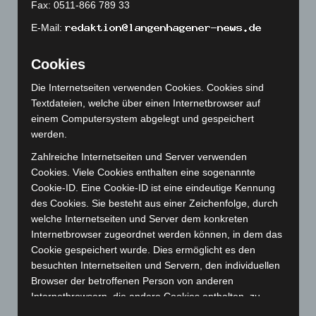
April 2023
(155)
Fax: 0511-866 789 33
März 2023
(174)
E-Mail:
Februar 2023
(154)
Cookies
Januar 2023
(140)
Dezember 2022
(130)
Die Internetseiten verwenden Cookies. Cookies sind
Textdateien, welche über einen Internetbrowser auf
November 2022
(167)
einem Computersystem abgelegt und gespeichert
Oktober 2022
(166)
werden.
September 2022
(205)
Zahlreiche Internetseiten und Server verwenden
August 2022
(166)
Cookies. Viele Cookies enthalten eine sogenannte
Cookie-ID. Eine Cookie-ID ist eine eindeutige Kennung
Juli 2022
(133)
des Cookies. Sie besteht aus einer Zeichenfolge, durch
Juni 2022
(167)
welche Internetseiten und Server dem konkreten
Mai 2022
(177)
Internetbrowser zugeordnet werden können, in dem das
Cookie gespeichert wurde. Dies ermöglicht es den
April 2022
(198)
besuchten Internetseiten und Servern, den individuellen
März 2022
(221)
Browser der betroffenen Person von anderen
Februar 2022
(189)
Internetbrowsern, die andere Cookies enthalten, zu
unterscheiden. Ein bestimmter Internetbrowser kann