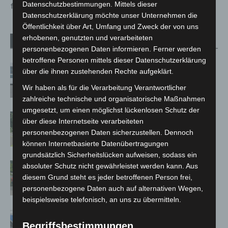
Datenschutzbestimmungen. Mittels dieser
für die Öffentlichkeit
Datenschutzerklärung möchte unser Unternehmen die
Öffentlichkeit über Art, Umfang und Zweck der von uns
erhobenen, genutzten und verarbeiteten
Verwandte Artikel
Mehr vom Autor
personenbezogenen Daten informieren. Ferner werden
betroffene Personen mittels dieser Datenschutzerklärung
Niedersachsen: Feuerwehrkräfte
über die ihnen zustehenden Rechte aufgeklärt.
kehren nach Waldbrandeinsatz aus
Wir haben als für die Verarbeitung Verantwortlicher
Spanien zurück
zahlreiche technische und organisatorische Maßnahmen
umgesetzt, um einen möglichst lückenlosen Schutz der
Brand im „Haus der Begegnung“ in
über diese Internetseite verarbeiteten
Neuwarmbüchen schnell eingedämmt
personenbezogenen Daten sicherzustellen. Dennoch
können Internetbasierte Datenübertragungen
grundsätzlich Sicherheitslücken aufweisen, sodass ein
Region Hannover: 21 neue
absoluter Schutz nicht gewährleistet werden kann. Aus
Notfallsanitäter starten beim Roten
diesem Grund steht es jeder betroffenen Person frei,
Kreuz
personenbezogene Daten auch auf alternativen Wegen,
beispielsweise telefonisch, an uns zu übermitteln.
Mann läuft mit Hockeyschläger über
Begriffsbestimmungen
A7 – Polizei sucht Zeugen