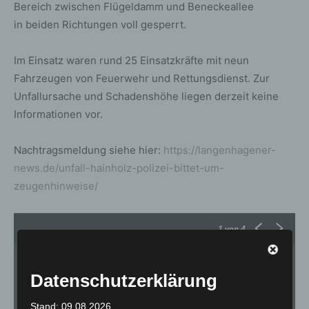
Bereich zwischen Flügeldamm und Beneckeallee
in beiden Richtungen voll gesperrt.
Im Einsatz waren rund 25 Einsatzkräfte mit neun
Fahrzeugen von Feuerwehr und Rettungsdienst. Zur
Unfallursache und Schadenshöhe liegen derzeit keine
Informationen vor.
Nachtragsmeldung siehe hier:
https://langenhagener-
news.de/unfall-hainholz-polizei-bittet-um-
zeugenhinweise/
1
von 4
Datenschutzerklärung
Stand: 09.08.2026