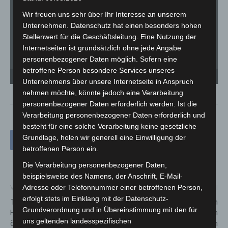
Wir freuen uns sehr über Ihr Interesse an unserem
Unternehmen. Datenschutz hat einen besonders hohen
Stellenwert für die Geschäftsleitung. Eine Nutzung der
Internetseiten ist grundsätzlich ohne jede Angabe
personenbezogener Daten möglich. Sofern eine
betroffene Person besondere Services unseres
Stadtbahn kollidiert mit LKW in Hannover-Vinnhorst. - © Carl-Marcus Müller /
St
LGHNews
LG
Unternehmens über unsere Internetseite in Anspruch
nehmen möchte, könnte jedoch eine Verarbeitung
personenbezogener Daten erforderlich werden. Ist die
Verarbeitung personenbezogener Daten erforderlich und
besteht für eine solche Verarbeitung keine gesetzliche
Grundlage, holen wir generell eine Einwilligung der
betroffenen Person ein.
Die Verarbeitung personenbezogener Daten,
beispielsweise des Namens, der Anschrift, E-Mail-
Adresse oder Telefonnummer einer betroffenen Person,
Vorheriger Artikel
Nächster Artikel
erfolgt stets im Einklang mit der Datenschutz-
Tag der offenen Tür:
Kostenlose Beratung beim
Grundverordnung und in Übereinstimmung mit den für
Hauptzollamt Hannover
zweiten Energietreff 2025 in
uns geltenden landesspezifischen
öffnet erstmals seine Türen
Langenhagen