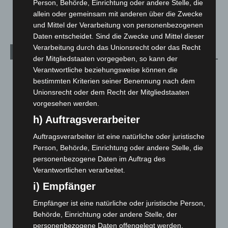
Person, Behörde, Einrichtung oder andere Stelle, die
Welt
1.271
allein oder gemeinsam mit anderen über die Zwecke
und Mittel der Verarbeitung von personenbezogenen
Daten entscheidet. Sind die Zwecke und Mittel dieser
Verarbeitung durch das Unionsrecht oder das Recht
Archiv
der Mitgliedstaaten vorgegeben, so kann der
Verantwortliche beziehungsweise können die
August 2026
(14)
bestimmten Kriterien seiner Benennung nach dem
Juli 2026
(73)
Unionsrecht oder dem Recht der Mitgliedstaaten
vorgesehen werden.
Juni 2026
(139)
h) Auftragsverarbeiter
Mai 2026
(99)
April 2026
(99)
Auftragsverarbeiter ist eine natürliche oder juristische
Person, Behörde, Einrichtung oder andere Stelle, die
März 2026
(115)
personenbezogene Daten im Auftrag des
Februar 2026
(109)
Verantwortlichen verarbeitet.
Januar 2026
(122)
i) Empfänger
Dezember 2025
(103)
Empfänger ist eine natürliche oder juristische Person,
November 2025
(114)
Behörde, Einrichtung oder andere Stelle, der
personenbezogene Daten offengelegt werden,
Oktober 2025
(112)